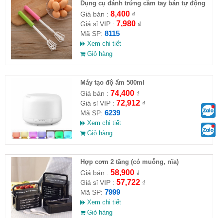
Dụng cụ đánh trứng cầm tay bán tự động
8,400
Giá bán :
₫
7,980
Giá sỉ VIP :
₫
8115
Mã SP:
Xem chi tiết
Giỏ hàng
Máy tạo độ ẩm 500ml
74,400
Giá bán :
₫
72,912
Giá sỉ VIP :
₫
6239
Mã SP:
Xem chi tiết
Giỏ hàng
Hợp cơm 2 tầng (có muỗng, nĩa)
58,900
Giá bán :
₫
57,722
Giá sỉ VIP :
₫
7999
Mã SP:
Xem chi tiết
Giỏ hàng