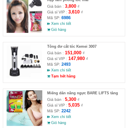
3,800
Giá bán :
₫
3,610
Giá sỉ VIP :
₫
6986
Mã SP:
Xem chi tiết
Giỏ hàng
​Tông đơ cắt tóc Kemei 3007
151,000
Giá bán :
₫
147,980
Giá sỉ VIP :
₫
2493
Mã SP:
Xem chi tiết
Tạm hết hàng
Miếng dán nâng ngực BARE LIFTS tàng
hình
5,300
Giá bán :
₫
5,035
Giá sỉ VIP :
₫
2242
Mã SP:
Xem chi tiết
Giỏ hàng