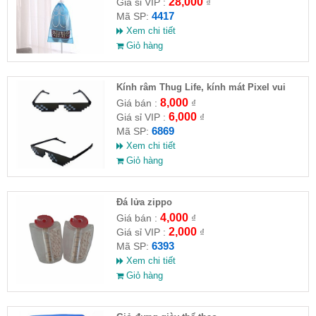
28,000
Giá sỉ VIP :
₫
4417
Mã SP:
Xem chi tiết
Giỏ hàng
Kính râm Thug Life, kính mát Pixel vui
nhộn
8,000
Giá bán :
₫
6,000
Giá sỉ VIP :
₫
6869
Mã SP:
Xem chi tiết
Giỏ hàng
Đá lửa zippo
4,000
Giá bán :
₫
2,000
Giá sỉ VIP :
₫
6393
Mã SP:
Xem chi tiết
Giỏ hàng