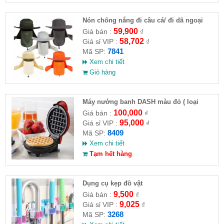
Nón chống nắng đi câu cá/ đi dã ngoại
59,900
Giá bán :
₫
58,702
Giá sỉ VIP :
₫
7841
Mã SP:
Xem chi tiết
Giỏ hàng
Máy nướng banh DASH màu đỏ ( loại
chuẩn )
100,000
Giá bán :
₫
95,000
Giá sỉ VIP :
₫
8409
Mã SP:
Xem chi tiết
Tạm hết hàng
Dụng cụ kẹp đồ vật
9,500
Giá bán :
₫
9,025
Giá sỉ VIP :
₫
3268
Mã SP: