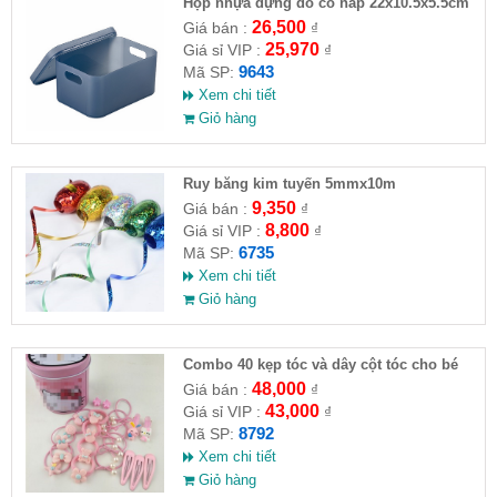
Hộp nhựa đựng đồ có nắp 22x10.5x5.5cm
26,500
Giá bán :
₫
25,970
Giá sỉ VIP :
₫
9643
Mã SP:
Xem chi tiết
Giỏ hàng
Ruy băng kim tuyến 5mmx10m
9,350
Giá bán :
₫
8,800
Giá sỉ VIP :
₫
6735
Mã SP:
Xem chi tiết
Giỏ hàng
Combo 40 kẹp tóc và dây cột tóc cho bé
48,000
Giá bán :
₫
43,000
Giá sỉ VIP :
₫
8792
Mã SP:
Xem chi tiết
Giỏ hàng