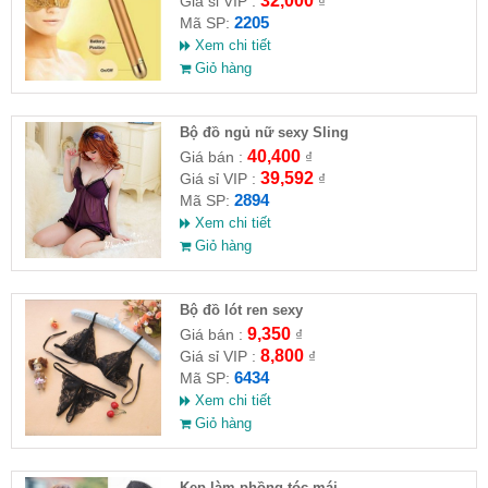
32,000
Giá sỉ VIP :
₫
2205
Mã SP:
Xem chi tiết
Giỏ hàng
Bộ đồ ngủ nữ sexy Sling
40,400
Giá bán :
₫
39,592
Giá sỉ VIP :
₫
2894
Mã SP:
Xem chi tiết
Giỏ hàng
Bộ đồ lót ren sexy
9,350
Giá bán :
₫
8,800
Giá sỉ VIP :
₫
6434
Mã SP:
Xem chi tiết
Giỏ hàng
Kẹp làm phồng tóc mái