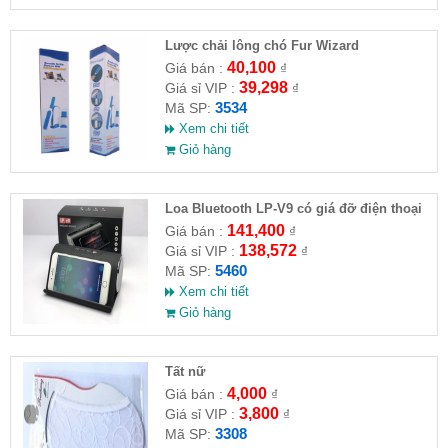
Lược chải lông chó Fur Wizard
40,100
Giá bán :
₫
39,298
Giá sỉ VIP :
₫
3534
Mã SP:
Xem chi tiết
Giỏ hàng
Loa Bluetooth LP-V9 có giá đỡ điện thoại
141,400
Giá bán :
₫
138,572
Giá sỉ VIP :
₫
5460
Mã SP:
Xem chi tiết
Giỏ hàng
Tất nữ
4,000
Giá bán :
₫
3,800
Giá sỉ VIP :
₫
3308
Mã SP: