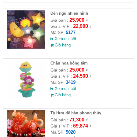
Đèn ngủ nhiều hình
25,900
Giá bán :
₫
22,900
Giá sỉ VIP :
₫
5177
Mã SP:
Xem chi tiết
Giỏ hàng
Chậu hoa bông tắm
25,000
Giá bán :
₫
24,500
Giá sỉ VIP :
₫
3419
Mã SP:
Xem chi tiết
Giỏ hàng
Tỳ Hưu để bàn phong thủy
71,300
Giá bán :
₫
69,874
Giá sỉ VIP :
₫
5020
Mã SP: