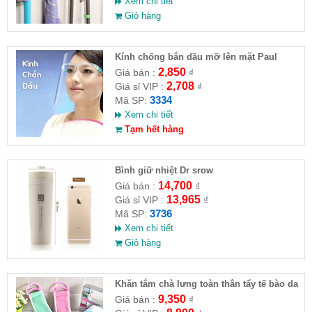
Xem chi tiết
Giỏ hàng
Kính chống bắn dầu mỡ lên mặt Paul
lorna
2,850
Giá bán :
₫
2,708
Giá sỉ VIP :
₫
3334
Mã SP:
Xem chi tiết
Tạm hết hàng
Bình giữ nhiệt Dr srow
14,700
Giá bán :
₫
13,965
Giá sỉ VIP :
₫
3736
Mã SP:
Xem chi tiết
Giỏ hàng
Khăn tắm chà lưng toàn thân tẩy tế bào da
chết
9,350
Giá bán :
₫