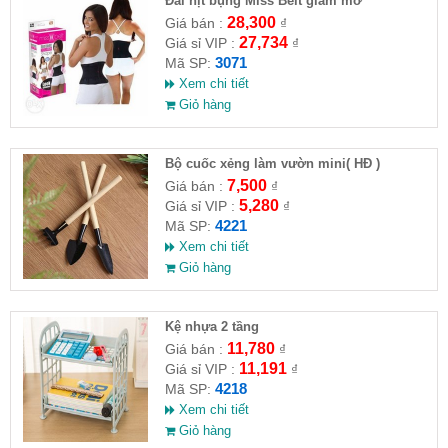
Đai nịt bụng Miss Belt giảm mỡ
28,300
Giá bán :
₫
27,734
Giá sỉ VIP :
₫
3071
Mã SP:
Xem chi tiết
Giỏ hàng
Bộ cuốc xẻng làm vườn mini( HĐ )
7,500
Giá bán :
₫
5,280
Giá sỉ VIP :
₫
4221
Mã SP:
Xem chi tiết
Giỏ hàng
Kệ nhựa 2 tầng
11,780
Giá bán :
₫
11,191
Giá sỉ VIP :
₫
4218
Mã SP:
Xem chi tiết
Giỏ hàng