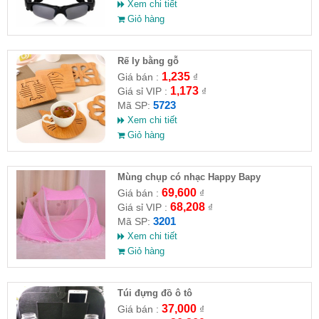
Xem chi tiết
Giỏ hàng
Rế ly bằng gỗ
1,235
Giá bán :
₫
1,173
Giá sỉ VIP :
₫
5723
Mã SP:
Xem chi tiết
Giỏ hàng
Mùng chụp có nhạc Happy Bapy
69,600
Giá bán :
₫
68,208
Giá sỉ VIP :
₫
3201
Mã SP:
Xem chi tiết
Giỏ hàng
Túi đựng đồ ô tô
37,000
Giá bán :
₫