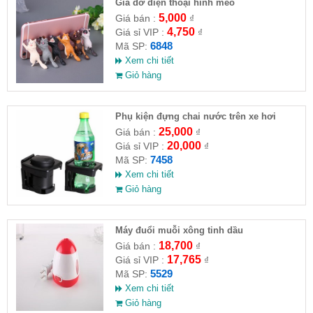
Giá đỡ điện thoại hình mèo
5,000
Giá bán :
₫
4,750
Giá sỉ VIP :
₫
6848
Mã SP:
Xem chi tiết
Giỏ hàng
Phụ kiện đựng chai nước trên xe hơi
25,000
Giá bán :
₫
20,000
Giá sỉ VIP :
₫
7458
Mã SP:
Xem chi tiết
Giỏ hàng
Máy đuổi muỗi xông tinh dầu
18,700
Giá bán :
₫
17,765
Giá sỉ VIP :
₫
5529
Mã SP:
Xem chi tiết
Giỏ hàng