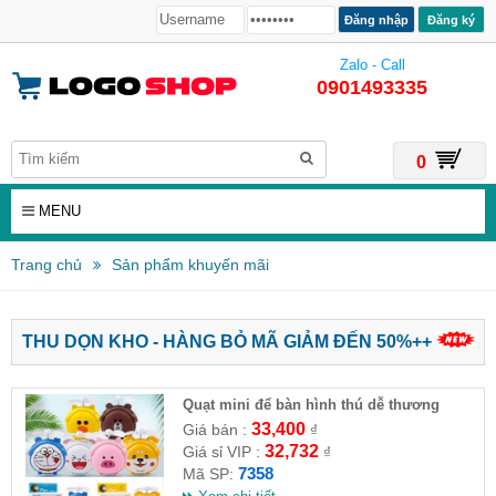
Đăng ký
Zalo - Call
0901493335
0
MENU
Trang chủ
Sản phẩm khuyến mãi
THU DỌN KHO - HÀNG BỎ MÃ GIẢM ĐẾN 50%++
Quạt mini để bàn hình thú dễ thương
33,400
Giá bán :
₫
32,732
Giá sỉ VIP :
₫
7358
Mã SP: