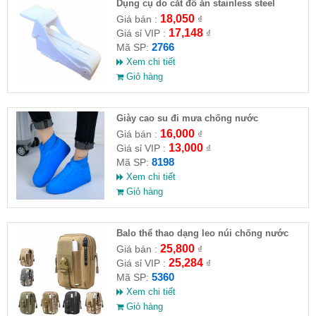
Dụng cụ do cắt đồ ăn stainless steel
cutting wire
18,050
Giá bán :
₫
17,148
Giá sỉ VIP :
₫
2766
Mã SP:
Xem chi tiết
Giỏ hàng
Giày cao su đi mưa chống nước
16,000
Giá bán :
₫
13,000
Giá sỉ VIP :
₫
8198
Mã SP:
Xem chi tiết
Giỏ hàng
Balo thể thao dạng leo núi chống nước
25,800
Giá bán :
₫
25,284
Giá sỉ VIP :
₫
5360
Mã SP:
Xem chi tiết
Giỏ hàng