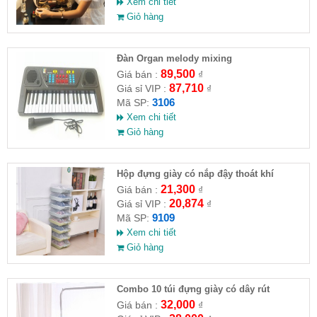
Xem chi tiết
Giỏ hàng
Đàn Organ melody mixing
89,500
Giá bán :
₫
87,710
Giá sỉ VIP :
₫
3106
Mã SP:
Xem chi tiết
Giỏ hàng
Hộp đựng giày có nắp đậy thoát khí
21,300
Giá bán :
₫
20,874
Giá sỉ VIP :
₫
9109
Mã SP:
Xem chi tiết
Giỏ hàng
Combo 10 túi đựng giày có dây rút
32,000
Giá bán :
₫