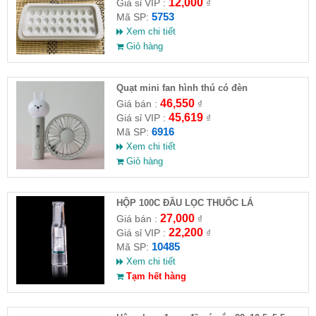
12,000
Giá sỉ VIP :
₫
5753
Mã SP:
Xem chi tiết
Giỏ hàng
Quạt mini fan hình thú có đèn
46,550
Giá bán :
₫
45,619
Giá sỉ VIP :
₫
6916
Mã SP:
Xem chi tiết
Giỏ hàng
HỘP 100C ĐẦU LỌC THUỐC LÁ
27,000
Giá bán :
₫
22,200
Giá sỉ VIP :
₫
10485
Mã SP:
Xem chi tiết
Tạm hết hàng