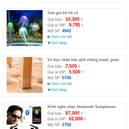
Sứa giả bỏ hồ cá
10,300
Giá bán :
₫
9,785
Giá sỉ VIP :
₫
4942
Mã SP:
Xem chi tiết
Giỏ hàng
Vỏ bọc chân bàn ghế chống trượt, giảm
ồn
7,500
Giá bán :
₫
5,500
Giá sỉ VIP :
₫
5700
Mã SP:
Xem chi tiết
Giỏ hàng
Kính nghe nhạc bluetooth Sunglasses
87,000
Giá bán :
₫
82,000
Giá sỉ VIP :
₫
2758
Mã SP: