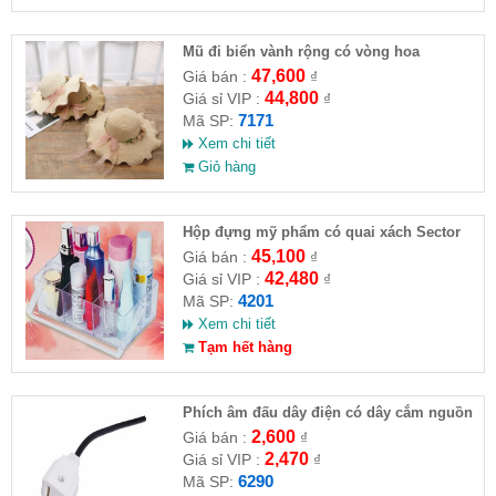
Mũ đi biển vành rộng có vòng hoa
47,600
Giá bán :
₫
44,800
Giá sỉ VIP :
₫
7171
Mã SP:
Xem chi tiết
Giỏ hàng
Hộp đựng mỹ phẩm có quai xách Sector
Cosmetic
45,100
Giá bán :
₫
42,480
Giá sỉ VIP :
₫
4201
Mã SP:
Xem chi tiết
Tạm hết hàng
Phích âm đấu dây điện có dây cắm nguồn
camera
2,600
Giá bán :
₫
2,470
Giá sỉ VIP :
₫
6290
Mã SP: