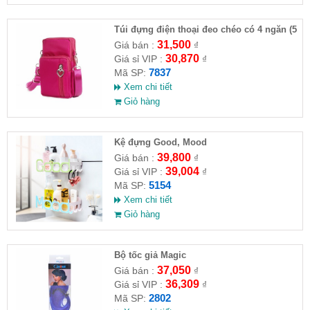
Túi đựng điện thoại đeo chéo có 4 ngăn (5
màu)
31,500
Giá bán :
₫
30,870
Giá sỉ VIP :
₫
7837
Mã SP:
Xem chi tiết
Giỏ hàng
Kệ đựng Good, Mood
39,800
Giá bán :
₫
39,004
Giá sỉ VIP :
₫
5154
Mã SP:
Xem chi tiết
Giỏ hàng
Bộ tốc giả Magic
37,050
Giá bán :
₫
36,309
Giá sỉ VIP :
₫
2802
Mã SP: