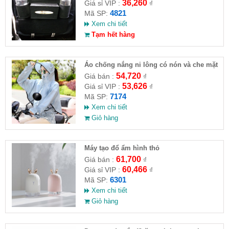
36,260
Giá sỉ VIP :
₫
4821
Mã SP:
Xem chi tiết
Tạm hết hàng
Áo chống nắng ni lông có nón và che mặt
54,720
Giá bán :
₫
53,626
Giá sỉ VIP :
₫
7174
Mã SP:
Xem chi tiết
Giỏ hàng
Máy tạo đổ ẩm hình thỏ
61,700
Giá bán :
₫
60,466
Giá sỉ VIP :
₫
6301
Mã SP:
Xem chi tiết
Giỏ hàng