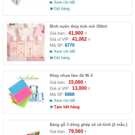
Xem chi tiết
Giỏ hàng
Bình nước thủy tinh mờ 350ml
41,900
Giá bán :
₫
41,062
Giá sỉ VIP :
₫
6770
Mã SP:
Xem chi tiết
Giỏ hàng
Khay nhựa làm đá 96 ô
15,000
Giá bán :
₫
13,000
Giá sỉ VIP :
₫
6868
Mã SP:
Xem chi tiết
Tạm hết hàng
Bảng gỗ 3 dòng ghép số và hình (2 mẫu )
79,560
Giá bán :
₫