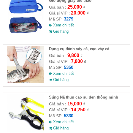
Giỏ đựng giày thể thao
25,000
Giá bán :
₫
20,000
Giá sỉ VIP :
₫
3279
Mã SP:
Xem chi tiết
Giỏ hàng
Dụng cụ đánh vảy cá, cạo vảy cá
9,800
Giá bán :
₫
7,800
Giá sỉ VIP :
₫
5350
Mã SP:
Xem chi tiết
Giỏ hàng
Súng Ná thun cao su đen thông minh
15,000
Giá bán :
₫
14,250
Giá sỉ VIP :
₫
5330
Mã SP:
Xem chi tiết
Giỏ hàng