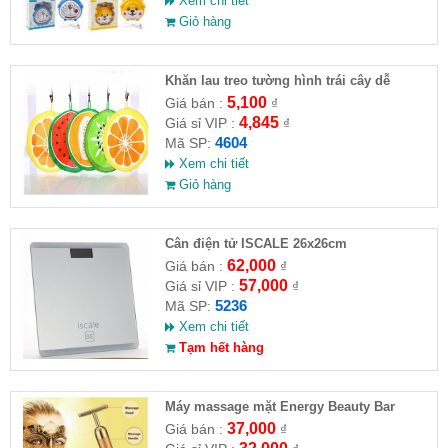
Xem chi tiết
Giỏ hàng
Khăn lau treo tường hình trái cây dễ
thương
5,100
Giá bán :
₫
4,845
Giá sỉ VIP :
₫
4604
Mã SP:
Xem chi tiết
Giỏ hàng
Cân điện tử ISCALE 26x26cm
62,000
Giá bán :
₫
57,000
Giá sỉ VIP :
₫
5236
Mã SP:
Xem chi tiết
Tạm hết hàng
Máy massage mặt Energy Beauty Bar
37,000
Giá bán :
₫