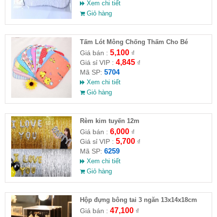
Xem chi tiết
Giỏ hàng
Tấm Lót Mông Chống Thấm Cho Bé
5,100
Giá bán :
₫
4,845
Giá sỉ VIP :
₫
5704
Mã SP:
Xem chi tiết
Giỏ hàng
Rèm kim tuyến 12m
6,000
Giá bán :
₫
5,700
Giá sỉ VIP :
₫
6259
Mã SP:
Xem chi tiết
Giỏ hàng
Hộp đựng bông tai 3 ngăn 13x14x18cm
47,100
Giá bán :
₫