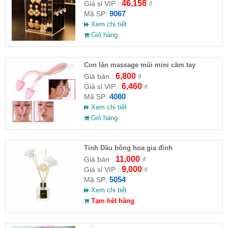
46,158
Giá sỉ VIP :
₫
9067
Mã SP:
Xem chi tiết
Giỏ hàng
Con lăn massage mũi mini cầm tay
6,800
Giá bán :
₫
6,460
Giá sỉ VIP :
₫
4080
Mã SP:
Xem chi tiết
Giỏ hàng
Tinh Dầu bông hoa gia đình
11,000
Giá bán :
₫
9,000
Giá sỉ VIP :
₫
5054
Mã SP:
Xem chi tiết
Tạm hết hàng