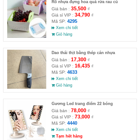
Rổ nhựa đựng hoa quả rửa rau củ
35,500
Giá bán :
₫
34,790
Giá sỉ VIP :
₫
4295
Mã SP:
Xem chi tiết
Giỏ hàng
Dao thái thịt bằng thép cán nhựa
17,300
Giá bán :
₫
16,435
Giá sỉ VIP :
₫
4633
Mã SP:
Xem chi tiết
Giỏ hàng
Gương Led trang điểm 22 bóng
78,000
Giá bán :
₫
73,000
Giá sỉ VIP :
₫
4440
Mã SP:
Xem chi tiết
Tạm hết hàng