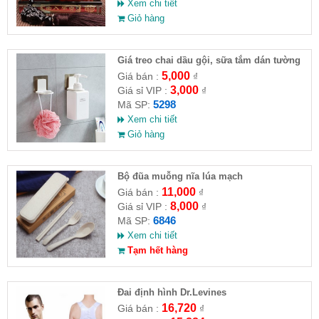
Xem chi tiết
Giỏ hàng
Giá treo chai dầu gội, sữa tắm dán tường
5,000
Giá bán :
₫
3,000
Giá sỉ VIP :
₫
5298
Mã SP:
Xem chi tiết
Giỏ hàng
Bộ đũa muỗng nĩa lúa mạch
11,000
Giá bán :
₫
8,000
Giá sỉ VIP :
₫
6846
Mã SP:
Xem chi tiết
Tạm hết hàng
Đai định hình Dr.Levines
16,720
Giá bán :
₫