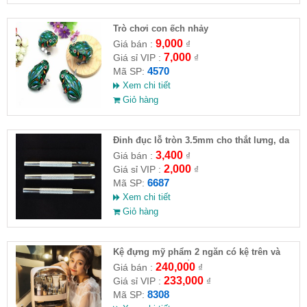
Trò chơi con ếch nhảy
9,000
Giá bán :
₫
7,000
Giá sỉ VIP :
₫
4570
Mã SP:
Xem chi tiết
Giỏ hàng
Đinh đục lỗ tròn 3.5mm cho thắt lưng, da
thuộc, vải bạt
3,400
Giá bán :
₫
2,000
Giá sỉ VIP :
₫
6687
Mã SP:
Xem chi tiết
Giỏ hàng
Kệ đựng mỹ phẩm 2 ngăn có kệ trên và
nắp đậy ( LOẠI LỚN )
240,000
Giá bán :
₫
233,000
Giá sỉ VIP :
₫
8308
Mã SP: