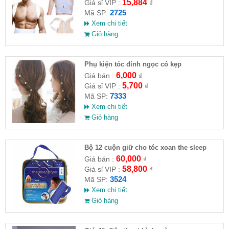
15,884
Giá sỉ VIP :
₫
2725
Mã SP:
Xem chi tiết
Giỏ hàng
Phụ kiện tóc đính ngọc có kẹp
6,000
Giá bán :
₫
5,700
Giá sỉ VIP :
₫
7333
Mã SP:
Xem chi tiết
Giỏ hàng
Bộ 12 cuộn giữ cho tóc xoan the sleep
60,000
Giá bán :
₫
58,800
Giá sỉ VIP :
₫
3524
Mã SP:
Xem chi tiết
Giỏ hàng