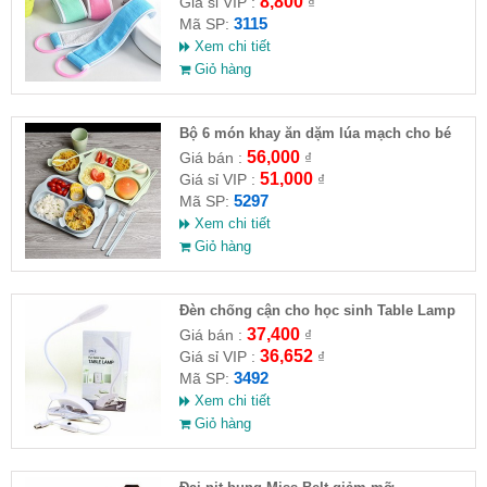
8,800
Giá sỉ VIP :
₫
3115
Mã SP:
Xem chi tiết
Giỏ hàng
Bộ 6 món khay ăn dặm lúa mạch cho bé
56,000
Giá bán :
₫
51,000
Giá sỉ VIP :
₫
5297
Mã SP:
Xem chi tiết
Giỏ hàng
Đèn chống cận cho học sinh Table Lamp
MH-007
37,400
Giá bán :
₫
36,652
Giá sỉ VIP :
₫
3492
Mã SP:
Xem chi tiết
Giỏ hàng