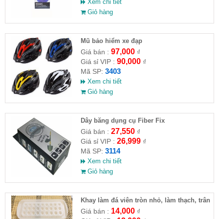
Xem chi tiết
Giỏ hàng
Mũ bảo hiểm xe đạp
97,000
Giá bán :
₫
90,000
Giá sỉ VIP :
₫
3403
Mã SP:
Xem chi tiết
Giỏ hàng
Dây băng dụng cụ Fiber Fix
27,550
Giá bán :
₫
26,999
Giá sỉ VIP :
₫
3114
Mã SP:
Xem chi tiết
Giỏ hàng
Khay làm đá viên tròn nhỏ, làm thạch, trân
châu
14,000
Giá bán :
₫