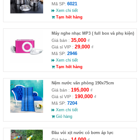
6021
Mã SP:
Xem chi tiết
Tạm hết hàng
Máy nghe nhạc MP3 ( full box và phụ kiện)
35,000
Giá bán :
₫
29,000
Giá sỉ VIP :
₫
2946
Mã SP:
Xem chi tiết
Tạm hết hàng
Nệm nước văn phòng 190x75cm
195,000
Giá bán :
₫
190,000
Giá sỉ VIP :
₫
7204
Mã SP:
Xem chi tiết
Giỏ hàng
Đầu vòi xịt nước có bơm áp lực
14,000
Giá bán :
₫