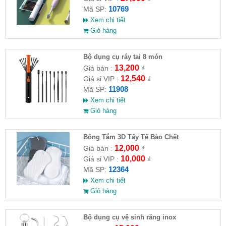
10769
Mã SP:
Xem chi tiết
Giỏ hàng
Bộ dụng cụ ráy tai 8 món
13,200
Giá bán :
₫
12,540
Giá sỉ VIP :
₫
11908
Mã SP:
Xem chi tiết
Giỏ hàng
Bông Tắm 3D Tẩy Tế Bào Chết
12,000
Giá bán :
₫
10,000
Giá sỉ VIP :
₫
12364
Mã SP:
Xem chi tiết
Giỏ hàng
Bộ dụng cụ vệ sinh răng inox