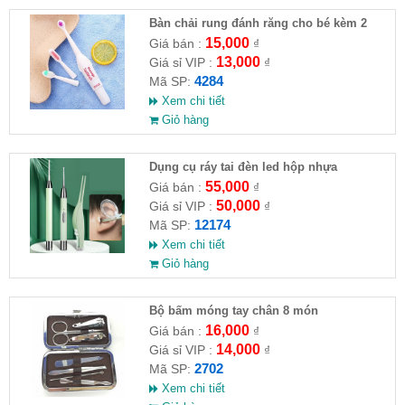
Bàn chải rung đánh răng cho bé kèm 2
đầu bàn chải thay thế
15,000
Giá bán :
₫
13,000
Giá sỉ VIP :
₫
4284
Mã SP:
Xem chi tiết
Giỏ hàng
Dụng cụ ráy tai đèn led hộp nhựa
55,000
Giá bán :
₫
50,000
Giá sỉ VIP :
₫
12174
Mã SP:
Xem chi tiết
Giỏ hàng
Bộ bấm móng tay chân 8 món
16,000
Giá bán :
₫
14,000
Giá sỉ VIP :
₫
2702
Mã SP:
Xem chi tiết