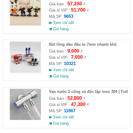
HĐ )
57,200
Giá bán :
₫
51,700
Giá sỉ VIP :
₫
9653
Mã SP:
Xem chi tiết
Giỏ hàng
Bút lông dầu đầu to 7mm nhanh khô
9,000
Giá bán :
₫
7,000
Giá sỉ VIP :
₫
10321
Mã SP:
Xem chi tiết
Giỏ hàng
Van nước 2 cổng xả độc lập inox 304 ( Full
VAT )
52,800
Giá bán :
₫
47,300
Giá sỉ VIP :
₫
11667
Mã SP:
Xem chi tiết
Giỏ hàng