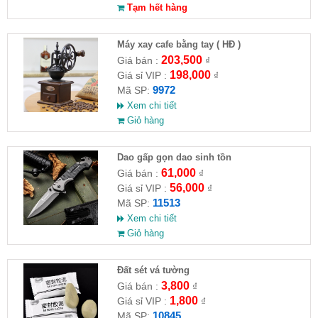
Tạm hết hàng
Máy xay cafe bằng tay ( HĐ )
203,500
Giá bán :
₫
198,000
Giá sỉ VIP :
₫
9972
Mã SP:
Xem chi tiết
Giỏ hàng
Dao gấp gọn dao sinh tồn
61,000
Giá bán :
₫
56,000
Giá sỉ VIP :
₫
11513
Mã SP:
Xem chi tiết
Giỏ hàng
Đất sét vá tường
3,800
Giá bán :
₫
1,800
Giá sỉ VIP :
₫
10845
Mã SP: