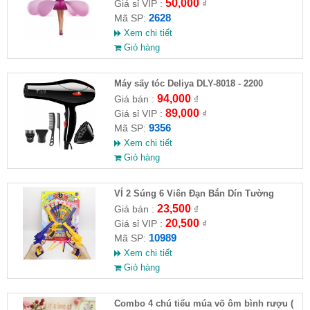
50,000
Giá sỉ VIP :
₫
2628
Mã SP:
Xem chi tiết
Giỏ hàng
Máy sấy tóc Deliya DLY-8018 - 2200
94,000
Giá bán :
₫
89,000
Giá sỉ VIP :
₫
9356
Mã SP:
Xem chi tiết
Giỏ hàng
VỈ 2 Súng 6 Viên Đạn Bắn Dín Tường
23,500
Giá bán :
₫
20,500
Giá sỉ VIP :
₫
10989
Mã SP:
Xem chi tiết
Giỏ hàng
Combo 4 chú tiểu múa võ ôm bình rượu (