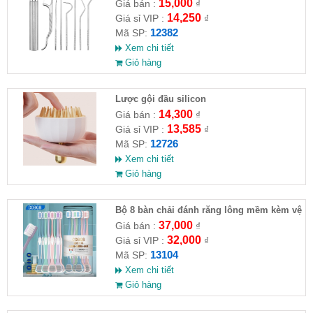
15,000
Giá bán :
₫
14,250
Giá sỉ VIP :
₫
12382
Mã SP:
Xem chi tiết
Giỏ hàng
Lược gội đầu silicon
14,300
Giá bán :
₫
13,585
Giá sỉ VIP :
₫
12726
Mã SP:
Xem chi tiết
Giỏ hàng
Bộ 8 bàn chải đánh răng lông mềm kèm vệ
sinh lưỡi
37,000
Giá bán :
₫
32,000
Giá sỉ VIP :
₫
13104
Mã SP:
Xem chi tiết
Giỏ hàng