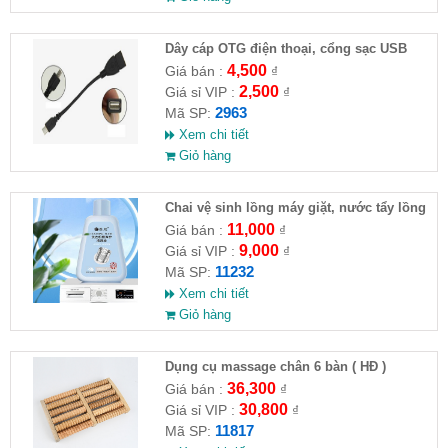
Dây cáp OTG điện thoại, cổng sạc USB
4,500
Giá bán :
₫
2,500
Giá sỉ VIP :
₫
2963
Mã SP:
Xem chi tiết
Giỏ hàng
Chai vệ sinh lồng máy giặt, nước tẩy lồng
máy giặt CLEANING FLUID
11,000
Giá bán :
₫
9,000
Giá sỉ VIP :
₫
11232
Mã SP:
Xem chi tiết
Giỏ hàng
Dụng cụ massage chân 6 bàn ( HĐ )
36,300
Giá bán :
₫
30,800
Giá sỉ VIP :
₫
11817
Mã SP: