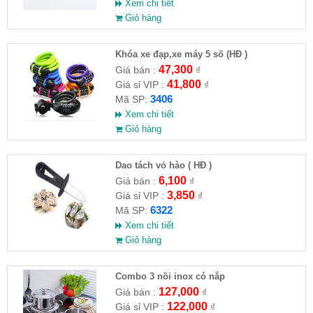
Xem chi tiết
Giỏ hàng
Khóa xe đạp,xe máy 5 số (HĐ )
47,300
Giá bán :
₫
41,800
Giá sỉ VIP :
₫
3406
Mã SP:
Xem chi tiết
Giỏ hàng
Dao tách vỏ hào ( HĐ )
6,100
Giá bán :
₫
3,850
Giá sỉ VIP :
₫
6322
Mã SP:
Xem chi tiết
Giỏ hàng
Combo 3 nồi inox có nắp
127,000
Giá bán :
₫
122,000
Giá sỉ VIP :
₫