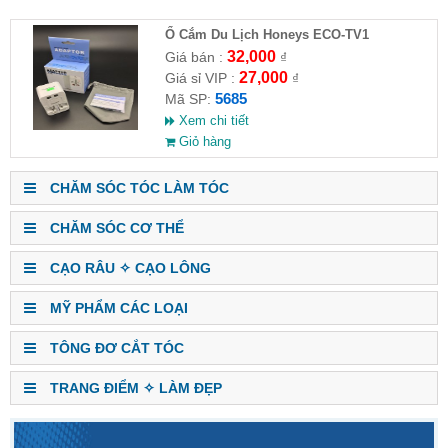
Ổ Cắm Du Lịch Honeys ECO-TV1
32,000
Giá bán :
₫
27,000
Giá sỉ VIP :
₫
5685
Mã SP:
Xem chi tiết
Giỏ hàng
CHĂM SÓC TÓC LÀM TÓC
CHĂM SÓC CƠ THỂ
CẠO RÂU ✧ CẠO LÔNG
MỸ PHẨM CÁC LOẠI
TÔNG ĐƠ CẮT TÓC
TRANG ĐIỂM ✧ LÀM ĐẸP