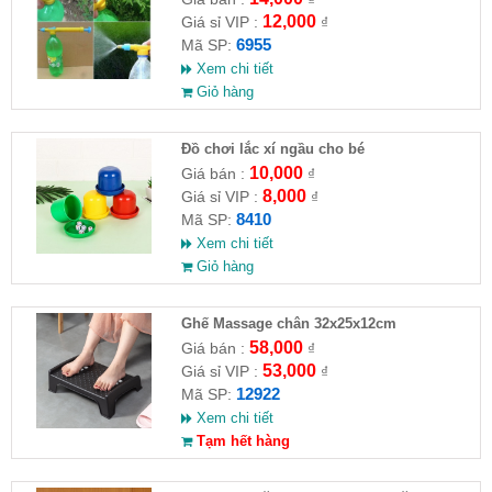
12,000
Giá sỉ VIP :
₫
6955
Mã SP:
Xem chi tiết
Giỏ hàng
Đồ chơi lắc xí ngầu cho bé
10,000
Giá bán :
₫
8,000
Giá sỉ VIP :
₫
8410
Mã SP:
Xem chi tiết
Giỏ hàng
Ghế Massage chân 32x25x12cm
58,000
Giá bán :
₫
53,000
Giá sỉ VIP :
₫
12922
Mã SP:
Xem chi tiết
Tạm hết hàng