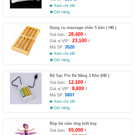
Xem chi tiết
Giỏ hàng
Dụng cụ massage chân 5 bàn ( HĐ )
26,400
Giá bán :
₫
23,100
Giá sỉ VIP :
₫
3520
Mã SP:
Xem chi tiết
Giỏ hàng
Bộ Sạc Pin Đa Năng 3 Khe (HĐ )
12,100
Giá bán :
₫
8,800
Giá sỉ VIP :
₫
5607
Mã SP:
Xem chi tiết
Giỏ hàng
​Búp bê cảm ứng biết bay
55,000
Giá bán :
₫