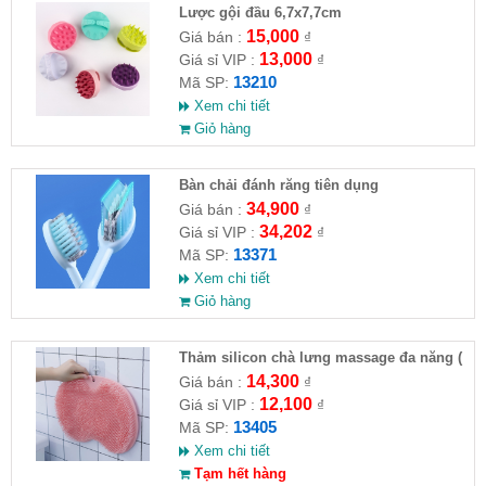
Lược gội đầu 6,7x7,7cm
15,000
Giá bán :
₫
13,000
Giá sỉ VIP :
₫
13210
Mã SP:
Xem chi tiết
Giỏ hàng
Bàn chải đánh răng tiên dụng
34,900
Giá bán :
₫
34,202
Giá sỉ VIP :
₫
13371
Mã SP:
Xem chi tiết
Giỏ hàng
Thảm silicon chà lưng massage đa năng (
F ull VAT)
14,300
Giá bán :
₫
12,100
Giá sỉ VIP :
₫
13405
Mã SP:
Xem chi tiết
Tạm hết hàng