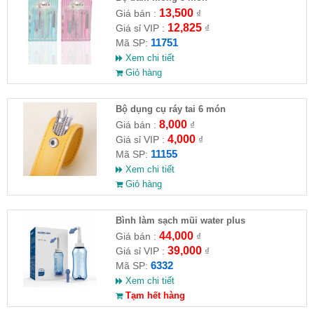
13,500
Giá bán :
₫
12,825
Giá sỉ VIP :
₫
11751
Mã SP:
Xem chi tiết
Giỏ hàng
Bộ dụng cụ ráy tai 6 món
8,000
Giá bán :
₫
4,000
Giá sỉ VIP :
₫
11155
Mã SP:
Xem chi tiết
Giỏ hàng
Bình làm sạch mũi water plus
44,000
Giá bán :
₫
39,000
Giá sỉ VIP :
₫
6332
Mã SP:
Xem chi tiết
Tạm hết hàng