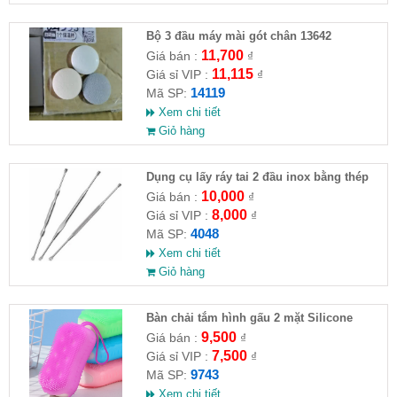
Bộ 3 đầu máy mài gót chân 13642
11,700
Giá bán :
₫
11,115
Giá sỉ VIP :
₫
14119
Mã SP:
Xem chi tiết
Giỏ hàng
Dụng cụ lấy ráy tai 2 đầu inox bằng thép
không gỉ
10,000
Giá bán :
₫
8,000
Giá sỉ VIP :
₫
4048
Mã SP:
Xem chi tiết
Giỏ hàng
Bàn chải tắm hình gấu 2 mặt Silicone
9,500
Giá bán :
₫
7,500
Giá sỉ VIP :
₫
9743
Mã SP:
Xem chi tiết