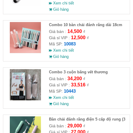
Xem chi tiết
Giỏ hàng
Combo 10 bàn chải đánh răng dài 18cm
kèm nắp bảo vệ
14,500
Giá bán :
₫
12,500
Giá sỉ VIP :
₫
10083
Mã SP:
Xem chi tiết
Giỏ hàng
Combo 3 cuộn băng vết thương
34,200
Giá bán :
₫
33,516
Giá sỉ VIP :
₫
10443
Mã SP:
Xem chi tiết
Giỏ hàng
Bàn chải đánh răng điện 5 cấp độ rung (3
đầu chải thay thế)
29,000
Giá bán :
₫
27,000
Giá sỉ VIP :
₫