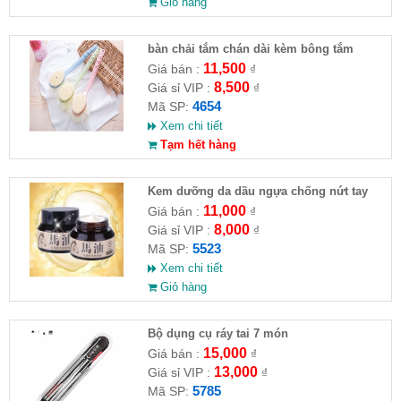
Giỏ hàng
bàn chải tắm chán dài kèm bông tắm
11,500
Giá bán :
₫
8,500
Giá sỉ VIP :
₫
4654
Mã SP:
Xem chi tiết
Tạm hết hàng
Kem dưỡng da dầu ngựa chống nứt tay
chân
11,000
Giá bán :
₫
8,000
Giá sỉ VIP :
₫
5523
Mã SP:
Xem chi tiết
Giỏ hàng
Bộ dụng cụ ráy tai 7 món
15,000
Giá bán :
₫
13,000
Giá sỉ VIP :
₫
5785
Mã SP: