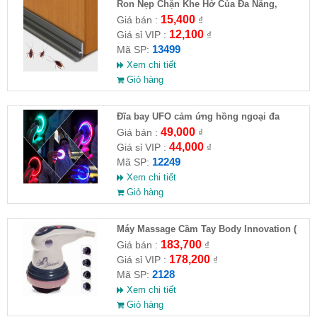
Ron Nẹp Chặn Khe Hở Của Đa Năng,
Chống Côn Trùng( HĐ )
15,400
Giá bán :
₫
12,100
Giá sỉ VIP :
₫
13499
Mã SP:
Xem chi tiết
Giỏ hàng
Đĩa bay UFO cảm ứng hồng ngoại đa
chiều tự động bay về
49,000
Giá bán :
₫
44,000
Giá sỉ VIP :
₫
12249
Mã SP:
Xem chi tiết
Giỏ hàng
Máy Massage Cầm Tay Body Innovation (
HĐ )
183,700
Giá bán :
₫
178,200
Giá sỉ VIP :
₫
2128
Mã SP:
Xem chi tiết
Giỏ hàng