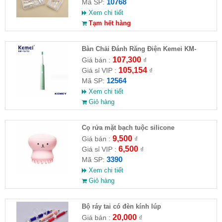
10768
Mã SP:
Xem chi tiết
Tạm hết hàng
Bàn Chải Đánh Răng Điện Kemei KM-
YS713
107,300
Giá bán :
₫
105,154
Giá sỉ VIP :
₫
12564
Mã SP:
Xem chi tiết
Giỏ hàng
Cọ rửa mặt bạch tuộc silicone
9,500
Giá bán :
₫
6,500
Giá sỉ VIP :
₫
3390
Mã SP:
Xem chi tiết
Giỏ hàng
Bộ ráy tai có đèn kính lúp
20,000
Giá bán :
₫