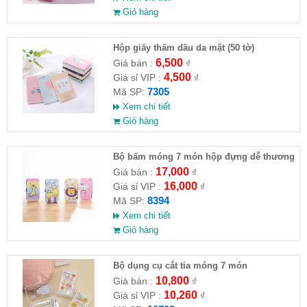
Giỏ hàng
Hộp giấy thấm dầu da mặt (50 tờ)
6,500
Giá bán :
₫
4,500
Giá sỉ VIP :
₫
7305
Mã SP:
Xem chi tiết
Giỏ hàng
Bộ bấm móng 7 món hộp đựng dễ thương
17,000
Giá bán :
₫
16,000
Giá sỉ VIP :
₫
8394
Mã SP:
Xem chi tiết
Giỏ hàng
Bộ dụng cụ cắt tỉa móng 7 món
10,800
Giá bán :
₫
10,260
Giá sỉ VIP :
₫