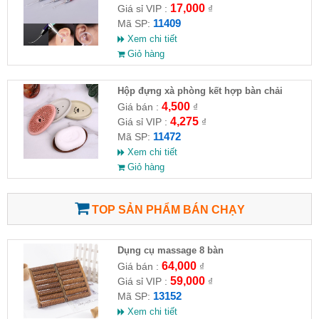
17,000
Giá sỉ VIP :
₫
11409
Mã SP:
Xem chi tiết
Giỏ hàng
Hộp đựng xà phòng kết hợp bàn chải
4,500
Giá bán :
₫
4,275
Giá sỉ VIP :
₫
11472
Mã SP:
Xem chi tiết
Giỏ hàng
TOP SẢN PHẨM BÁN CHẠY
Dụng cụ massage 8 bàn
64,000
Giá bán :
₫
59,000
Giá sỉ VIP :
₫
13152
Mã SP:
Xem chi tiết