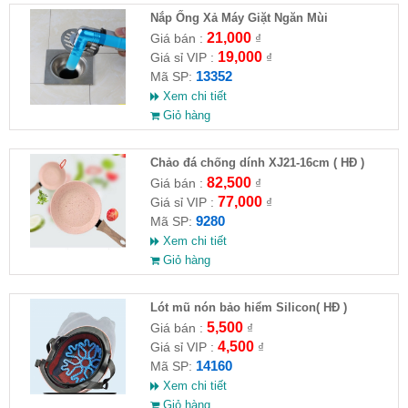
Nắp Ống Xả Máy Giặt Ngăn Mùi
21,000
Giá bán :
₫
19,000
Giá sỉ VIP :
₫
13352
Mã SP:
Xem chi tiết
Giỏ hàng
Chảo đá chống dính XJ21-16cm ( HĐ )
82,500
Giá bán :
₫
77,000
Giá sỉ VIP :
₫
9280
Mã SP:
Xem chi tiết
Giỏ hàng
Lót mũ nón bảo hiểm Silicon( HĐ )
5,500
Giá bán :
₫
4,500
Giá sỉ VIP :
₫
14160
Mã SP:
Xem chi tiết
Giỏ hàng