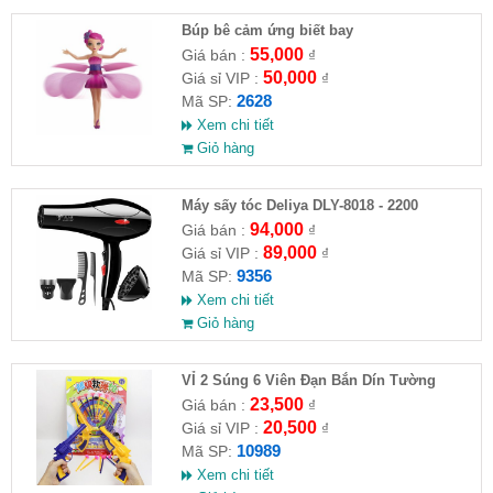
​Búp bê cảm ứng biết bay
55,000
Giá bán :
₫
50,000
Giá sỉ VIP :
₫
2628
Mã SP:
Xem chi tiết
Giỏ hàng
Máy sấy tóc Deliya DLY-8018 - 2200
94,000
Giá bán :
₫
89,000
Giá sỉ VIP :
₫
9356
Mã SP:
Xem chi tiết
Giỏ hàng
VỈ 2 Súng 6 Viên Đạn Bắn Dín Tường
23,500
Giá bán :
₫
20,500
Giá sỉ VIP :
₫
10989
Mã SP:
Xem chi tiết