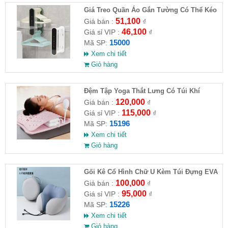
Giá Treo Quần Áo Gắn Tường Có Thể Kéo
Dài
51,100
Giá bán :
₫
46,100
Giá sỉ VIP :
₫
15000
Mã SP:
Xem chi tiết
Giỏ hàng
Đệm Tập Yoga Thắt Lưng Có Túi Khí
120,000
Giá bán :
₫
115,000
Giá sỉ VIP :
₫
15196
Mã SP:
Xem chi tiết
Giỏ hàng
Gối Kê Cổ Hình Chữ U Kèm Túi Đựng EVA
100,000
Giá bán :
₫
95,000
Giá sỉ VIP :
₫
15226
Mã SP:
Xem chi tiết
Giỏ hàng