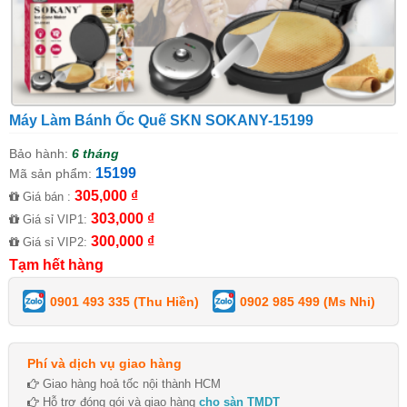
Máy Làm Bánh Ốc Quế SKN SOKANY-15199
Bảo hành:
6 tháng
15199
Mã sản phẩm:
305,000 ₫
Giá bán :
303,000 ₫
Giá sỉ VIP1:
300,000 ₫
Giá sỉ VIP2:
Tạm hết hàng
0901 493 335 (Thu Hiền)
0902 985 499 (Ms Nhi)
Phí và dịch vụ giao hàng
Giao hàng hoả tốc nội thành HCM
Hỗ trợ đóng gói và giao hàng
cho sàn TMDT