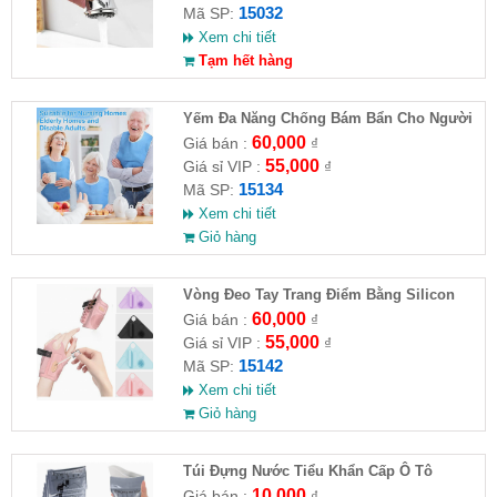
15032
Mã SP:
Xem chi tiết
Tạm hết hàng
Yếm Đa Năng Chống Bám Bẩn Cho Người
Cao Tuổi
60,000
Giá bán :
₫
55,000
Giá sỉ VIP :
₫
15134
Mã SP:
Xem chi tiết
Giỏ hàng
Vòng Đeo Tay Trang Điểm Bằng Silicon
60,000
Giá bán :
₫
55,000
Giá sỉ VIP :
₫
15142
Mã SP:
Xem chi tiết
Giỏ hàng
Túi Đựng Nước Tiểu Khẩn Cấp Ô Tô
10,000
Giá bán :
₫