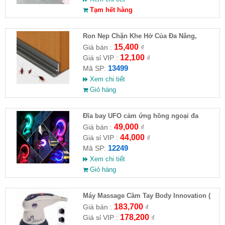
Tạm hết hàng
Ron Nẹp Chặn Khe Hở Của Đa Năng,
Chống Côn Trùng( HĐ )
15,400
Giá bán :
₫
12,100
Giá sỉ VIP :
₫
13499
Mã SP:
Xem chi tiết
Giỏ hàng
Đĩa bay UFO cảm ứng hồng ngoại đa
chiều tự động bay về
49,000
Giá bán :
₫
44,000
Giá sỉ VIP :
₫
12249
Mã SP:
Xem chi tiết
Giỏ hàng
Máy Massage Cầm Tay Body Innovation (
HĐ )
183,700
Giá bán :
₫
178,200
Giá sỉ VIP :
₫