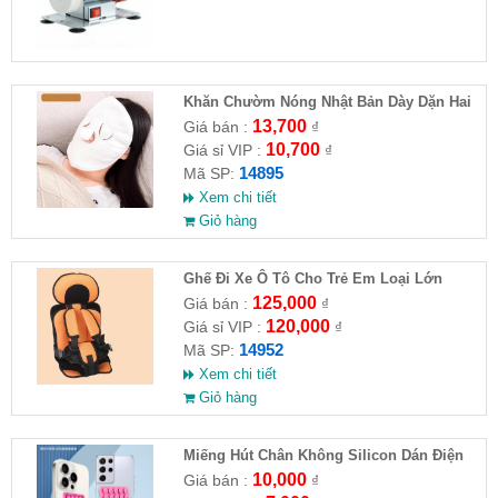
Khăn Chườm Nóng Nhật Bản Dày Dặn Hai
Lớp
13,700
Giá bán :
₫
10,700
Giá sỉ VIP :
₫
14895
Mã SP:
Xem chi tiết
Giỏ hàng
Ghế Đi Xe Ô Tô Cho Trẻ Em Loại Lớn
56x24x36
125,000
Giá bán :
₫
120,000
Giá sỉ VIP :
₫
14952
Mã SP:
Xem chi tiết
Giỏ hàng
Miếng Hút Chân Không Silicon Dán Điện
Thoại
10,000
Giá bán :
₫