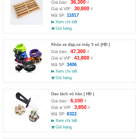
36,300
Giá bán :
₫
30,800
Giá sỉ VIP :
₫
11817
Mã SP:
Xem chi tiết
Giỏ hàng
Khóa xe đạp,xe máy 5 số (HĐ )
47,300
Giá bán :
₫
41,800
Giá sỉ VIP :
₫
3406
Mã SP:
Xem chi tiết
Giỏ hàng
Dao tách vỏ hào ( HĐ )
6,100
Giá bán :
₫
3,850
Giá sỉ VIP :
₫
6322
Mã SP:
Xem chi tiết
Giỏ hàng