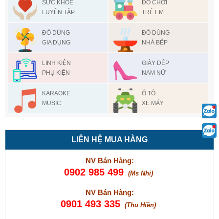
SỨC KHỎE
ĐỒ CHƠI
LUYỆN TẬP
TRẺ EM
ĐỒ DÙNG
ĐỒ DÙNG
GIA DỤNG
NHÀ BẾP
LINH KIỆN
GIÀY DÉP
PHỤ KIỆN
NAM NỮ
KARAOKE
Ô TÔ
MUSIC
XE MÁY
LIÊN HỆ MUA HÀNG
NV Bán Hàng:
0902 985 499
(Ms Nhi)
NV Bán Hàng:
0901 493 335
(Thu Hiền)