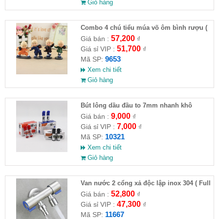
Giỏ hàng
Combo 4 chú tiểu múa võ ôm bình rượu (
HĐ )
57,200
Giá bán :
₫
51,700
Giá sỉ VIP :
₫
9653
Mã SP:
Xem chi tiết
Giỏ hàng
Bút lông dầu đầu to 7mm nhanh khô
9,000
Giá bán :
₫
7,000
Giá sỉ VIP :
₫
10321
Mã SP:
Xem chi tiết
Giỏ hàng
Van nước 2 cổng xả độc lập inox 304 ( Full
VAT )
52,800
Giá bán :
₫
47,300
Giá sỉ VIP :
₫
11667
Mã SP: