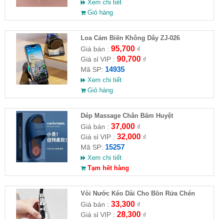
Xem chi tiết
Giỏ hàng
Loa Cảm Biến Không Dây ZJ-026
95,700
Giá bán :
₫
90,700
Giá sỉ VIP :
₫
14935
Mã SP:
Xem chi tiết
Giỏ hàng
Dép Massage Chân Bấm Huyệt
37,000
Giá bán :
₫
32,000
Giá sỉ VIP :
₫
15257
Mã SP:
Xem chi tiết
Tạm hết hàng
Vòi Nước Kéo Dài Cho Bồn Rửa Chén
33,300
Giá bán :
₫
28,300
Giá sỉ VIP :
₫