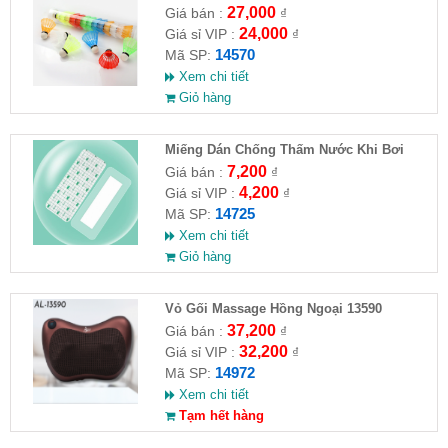
27,000
Giá bán :
₫
24,000
Giá sỉ VIP :
₫
14570
Mã SP:
Xem chi tiết
Giỏ hàng
Miếng Dán Chống Thấm Nước Khi Bơi
7,200
Giá bán :
₫
4,200
Giá sỉ VIP :
₫
14725
Mã SP:
Xem chi tiết
Giỏ hàng
Vỏ Gối Massage Hồng Ngoại 13590
37,200
Giá bán :
₫
32,200
Giá sỉ VIP :
₫
14972
Mã SP:
Xem chi tiết
Tạm hết hàng