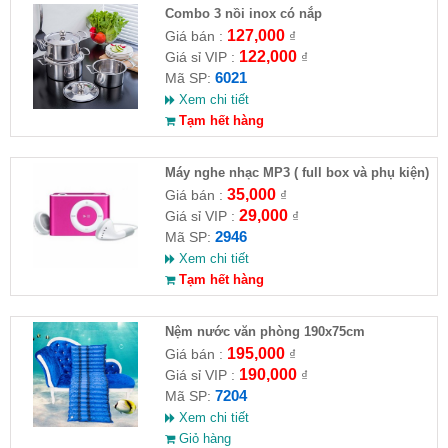
Combo 3 nồi inox có nắp
127,000
Giá bán :
₫
122,000
Giá sỉ VIP :
₫
6021
Mã SP:
Xem chi tiết
Tạm hết hàng
Máy nghe nhạc MP3 ( full box và phụ kiện)
35,000
Giá bán :
₫
29,000
Giá sỉ VIP :
₫
2946
Mã SP:
Xem chi tiết
Tạm hết hàng
Nệm nước văn phòng 190x75cm
195,000
Giá bán :
₫
190,000
Giá sỉ VIP :
₫
7204
Mã SP:
Xem chi tiết
Giỏ hàng