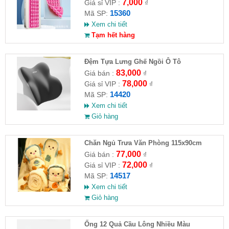
7,000
Giá sỉ VIP :
₫
15360
Mã SP:
Xem chi tiết
Tạm hết hàng
Đệm Tựa Lưng Ghế Ngồi Ô Tô
83,000
Giá bán :
₫
78,000
Giá sỉ VIP :
₫
14420
Mã SP:
Xem chi tiết
Giỏ hàng
Chăn Ngủ Trưa Văn Phòng 115x90cm
77,000
Giá bán :
₫
72,000
Giá sỉ VIP :
₫
14517
Mã SP:
Xem chi tiết
Giỏ hàng
Ống 12 Quả Cầu Lông Nhiều Màu