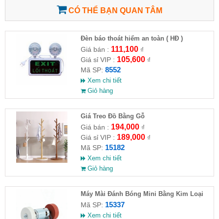
CÓ THỂ BẠN QUAN TÂM
Đèn báo thoát hiểm an toàn ( HĐ )
111,100
Giá bán :
₫
105,600
Giá sỉ VIP :
₫
8552
Mã SP:
Xem chi tiết
Giỏ hàng
Giá Treo Đồ Bằng Gỗ
194,000
Giá bán :
₫
189,000
Giá sỉ VIP :
₫
15182
Mã SP:
Xem chi tiết
Giỏ hàng
Máy Mài Đánh Bóng Mini Bằng Kim Loại
15337
Mã SP:
Xem chi tiết