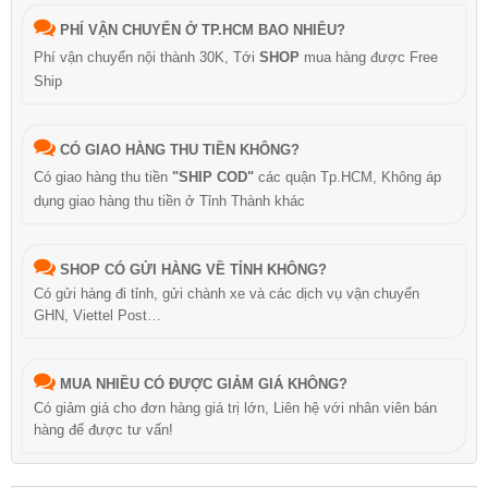
PHÍ VẬN CHUYỂN Ở TP.HCM BAO NHIÊU?
Phí vận chuyển nội thành 30K, Tới
SHOP
mua hàng được Free
Ship
CÓ GIAO HÀNG THU TIỀN KHÔNG?
Có giao hàng thu tiền
"SHIP COD"
các quận Tp.HCM, Không áp
dụng giao hàng thu tiền ở Tỉnh Thành khác
SHOP CÓ GỬI HÀNG VỀ TỈNH KHÔNG?
Có gửi hàng đi tỉnh, gửi chành xe và các dịch vụ vận chuyển
GHN, Viettel Post…
MUA NHIỀU CÓ ĐƯỢC GIẢM GIÁ KHÔNG?
Có giảm giá cho đơn hàng giá trị lớn, Liên hệ với nhân viên bán
hàng để được tư vấn!