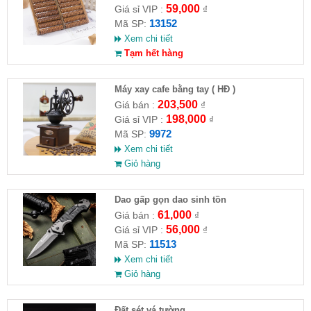
59,000
Giá sỉ VIP :
₫
13152
Mã SP:
Xem chi tiết
Tạm hết hàng
Máy xay cafe bằng tay ( HĐ )
203,500
Giá bán :
₫
198,000
Giá sỉ VIP :
₫
9972
Mã SP:
Xem chi tiết
Giỏ hàng
Dao gấp gọn dao sinh tồn
61,000
Giá bán :
₫
56,000
Giá sỉ VIP :
₫
11513
Mã SP:
Xem chi tiết
Giỏ hàng
Đất sét vá tường