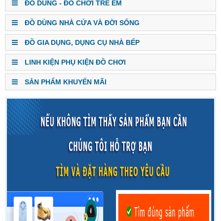
ĐỒ DÙNG - ĐỒ CHƠI TRẺ EM
ĐỒ DÙNG NHÀ CỬA VÀ ĐỜI SỐNG
ĐỒ GIA DỤNG, DỤNG CỤ NHÀ BẾP
LINH KIỆN PHỤ KIỆN ĐỒ CHƠI
SẢN PHẨM KHUYẾN MÃI