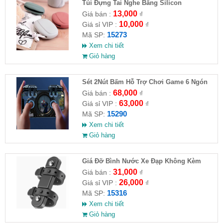
Túi Đựng Tai Nghe Bằng Silicon
13,000
Giá bán :
₫
10,000
Giá sỉ VIP :
₫
15273
Mã SP:
Xem chi tiết
Giỏ hàng
Sét 2Nút Bấm Hỗ Trợ Chơi Game 6 Ngón
G21
68,000
Giá bán :
₫
63,000
Giá sỉ VIP :
₫
15290
Mã SP:
Xem chi tiết
Giỏ hàng
Giá Đỡ Bình Nước Xe Đạp Không Kèm
Khung Đỡ
31,000
Giá bán :
₫
26,000
Giá sỉ VIP :
₫
15316
Mã SP:
Xem chi tiết
Giỏ hàng