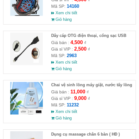
14160
Mã SP:
Xem chi tiết
Giỏ hàng
Dây cáp OTG điện thoại, cổng sạc USB
4,500
Giá bán :
₫
2,500
Giá sỉ VIP :
₫
2963
Mã SP:
Xem chi tiết
Giỏ hàng
Chai vệ sinh lồng máy giặt, nước tẩy lồng
máy giặt CLEANING FLUID
11,000
Giá bán :
₫
9,000
Giá sỉ VIP :
₫
11232
Mã SP:
Xem chi tiết
Giỏ hàng
Dụng cụ massage chân 6 bàn ( HĐ )