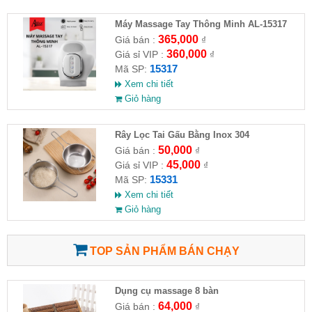
Máy Massage Tay Thông Minh AL-15317
365,000
Giá bán :
₫
360,000
Giá sỉ VIP :
₫
15317
Mã SP:
Xem chi tiết
Giỏ hàng
Rây Lọc Tai Gấu Bằng Inox 304
50,000
Giá bán :
₫
45,000
Giá sỉ VIP :
₫
15331
Mã SP:
Xem chi tiết
Giỏ hàng
TOP SẢN PHẨM BÁN CHẠY
Dụng cụ massage 8 bàn
64,000
Giá bán :
₫