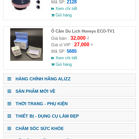
2128
Mã SP:
Xem chi tiết
Giỏ hàng
Ổ Cắm Du Lịch Honeys ECO-TV1
32,000
Giá bán :
₫
27,000
Giá sỉ VIP :
₫
5685
Mã SP:
Xem chi tiết
Giỏ hàng
HÀNG CHÍNH HÃNG ALIZZ
SẢN PHẨM MỚI VỀ
THỜI TRANG - PHỤ KIỆN
THIẾT BỊ - DỤNG CỤ LÀM ĐẸP
CHĂM SÓC SỨC KHỎE