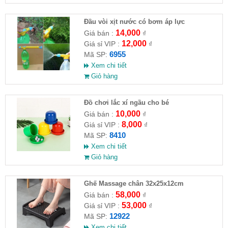
Đầu vòi xịt nước có bơm áp lực
14,000
Giá bán :
₫
12,000
Giá sỉ VIP :
₫
6955
Mã SP:
Xem chi tiết
Giỏ hàng
Đồ chơi lắc xí ngầu cho bé
10,000
Giá bán :
₫
8,000
Giá sỉ VIP :
₫
8410
Mã SP:
Xem chi tiết
Giỏ hàng
Ghế Massage chân 32x25x12cm
58,000
Giá bán :
₫
53,000
Giá sỉ VIP :
₫
12922
Mã SP:
Xem chi tiết