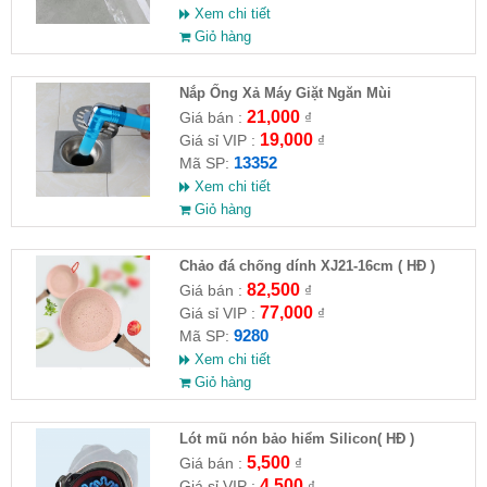
Xem chi tiết
Giỏ hàng
Nắp Ống Xả Máy Giặt Ngăn Mùi
21,000
Giá bán :
₫
19,000
Giá sỉ VIP :
₫
13352
Mã SP:
Xem chi tiết
Giỏ hàng
Chảo đá chống dính XJ21-16cm ( HĐ )
82,500
Giá bán :
₫
77,000
Giá sỉ VIP :
₫
9280
Mã SP:
Xem chi tiết
Giỏ hàng
Lót mũ nón bảo hiểm Silicon( HĐ )
5,500
Giá bán :
₫
4,500
Giá sỉ VIP :
₫