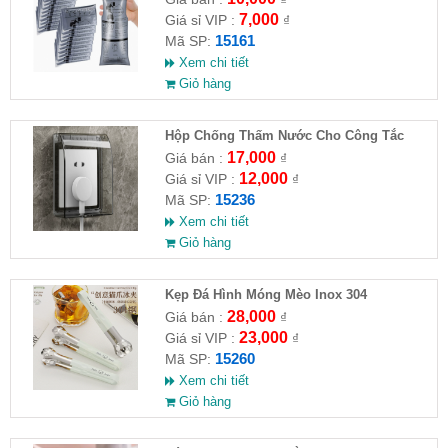
7,000
Giá sỉ VIP :
₫
15161
Mã SP:
Xem chi tiết
Giỏ hàng
Hộp Chống Thấm Nước Cho Công Tắc
Phòng Tắm
17,000
Giá bán :
₫
12,000
Giá sỉ VIP :
₫
15236
Mã SP:
Xem chi tiết
Giỏ hàng
Kẹp Đá Hình Móng Mèo Inox 304
28,000
Giá bán :
₫
23,000
Giá sỉ VIP :
₫
15260
Mã SP:
Xem chi tiết
Giỏ hàng