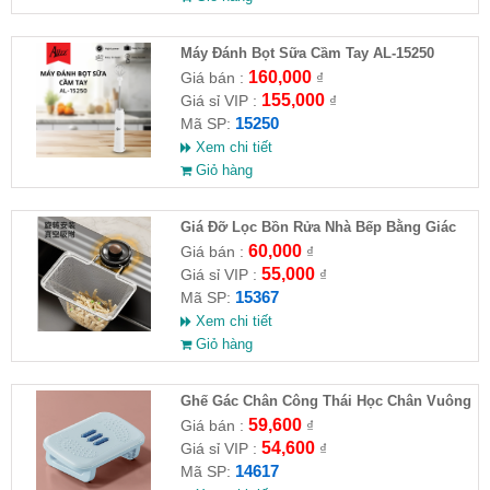
Máy Đánh Bọt Sữa Cầm Tay AL-15250
160,000
Giá bán :
₫
155,000
Giá sỉ VIP :
₫
15250
Mã SP:
Xem chi tiết
Giỏ hàng
Giá Đỡ Lọc Bồn Rửa Nhà Bếp Bằng Giác
Hút (Kèm 50 Túi Lọc)
60,000
Giá bán :
₫
55,000
Giá sỉ VIP :
₫
15367
Mã SP:
Xem chi tiết
Giỏ hàng
Ghế Gác Chân Công Thái Học Chân Vuông
59,600
Giá bán :
₫
54,600
Giá sỉ VIP :
₫
14617
Mã SP: