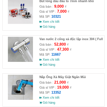
Bút lông dầu đầu to 7mm nhanh khô
9,000
Giá bán :
₫
7,000
Giá sỉ VIP :
₫
10321
Mã SP:
Xem chi tiết
Giỏ hàng
Van nước 2 cổng xả độc lập inox 304 ( Full
VAT )
52,800
Giá bán :
₫
47,300
Giá sỉ VIP :
₫
11667
Mã SP:
Xem chi tiết
Giỏ hàng
Nắp Ống Xả Máy Giặt Ngăn Mùi
21,000
Giá bán :
₫
19,000
Giá sỉ VIP :
₫
13352
Mã SP:
Xem chi tiết
Giỏ hàng