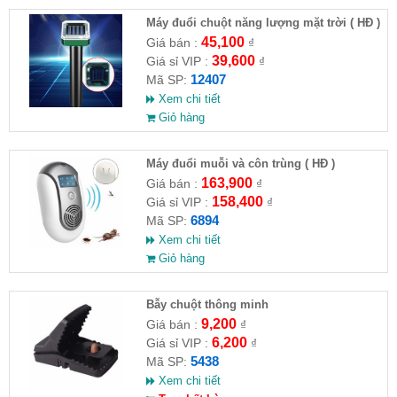
Máy đuổi chuột năng lượng mặt trời ( HĐ )
45,100
Giá bán :
₫
39,600
Giá sỉ VIP :
₫
12407
Mã SP:
Xem chi tiết
Giỏ hàng
Máy đuổi muỗi và côn trùng ( HĐ )
163,900
Giá bán :
₫
158,400
Giá sỉ VIP :
₫
6894
Mã SP:
Xem chi tiết
Giỏ hàng
Bẫy chuột thông minh
9,200
Giá bán :
₫
6,200
Giá sỉ VIP :
₫
5438
Mã SP:
Xem chi tiết