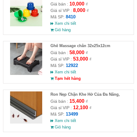
10,000
Giá bán :
₫
8,000
Giá sỉ VIP :
₫
8410
Mã SP:
Xem chi tiết
Giỏ hàng
Ghế Massage chân 32x25x12cm
58,000
Giá bán :
₫
53,000
Giá sỉ VIP :
₫
12922
Mã SP:
Xem chi tiết
Tạm hết hàng
Ron Nẹp Chặn Khe Hở Của Đa Năng,
Chống Côn Trùng( HĐ )
15,400
Giá bán :
₫
12,100
Giá sỉ VIP :
₫
13499
Mã SP:
Xem chi tiết
Giỏ hàng