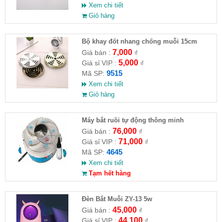
Xem chi tiết
Giỏ hàng
Bộ khay đốt nhang chống muỗi 15cm
7,000
Giá bán :
₫
5,000
Giá sỉ VIP :
₫
9515
Mã SP:
Xem chi tiết
Giỏ hàng
Máy bắt ruồi tự động thông minh
76,000
Giá bán :
₫
71,000
Giá sỉ VIP :
₫
4645
Mã SP:
Xem chi tiết
Tạm hết hàng
Đèn Bắt Muỗi ZY-13 5w
45,000
Giá bán :
₫
44,100
Giá sỉ VIP :
₫