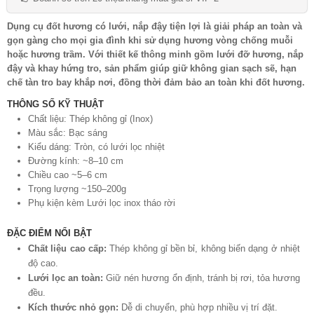
Dụng cụ đốt hương có lưới, nắp đậy tiện lợi là giải pháp an toàn và
gọn gàng cho mọi gia đình khi sử dụng hương vòng chống muỗi
hoặc hương trầm. Với thiết kế thông minh gồm lưới đỡ hương, nắp
đậy và khay hứng tro, sản phẩm giúp giữ không gian sạch sẽ, hạn
chế tàn tro bay khắp nơi, đồng thời đảm bảo an toàn khi đốt hương.
THÔNG SỐ KỸ THUẬT
Chất liệu: Thép không gỉ (Inox)
Màu sắc: Bạc sáng
Kiểu dáng: Tròn, có lưới lọc nhiệt
Đường kính: ~8–10 cm
Chiều cao ~5–6 cm
Trọng lượng ~150–200g
Phụ kiện kèm Lưới lọc inox tháo rời
ĐẶC ĐIỂM NỔI BẬT
Chất liệu cao cấp:
Thép không gỉ bền bỉ, không biến dạng ở nhiệt
độ cao.
Lưới lọc an toàn:
Giữ nén hương ổn định, tránh bị rơi, tỏa hương
đều.
Kích thước nhỏ gọn:
Dễ di chuyển, phù hợp nhiều vị trí đặt.