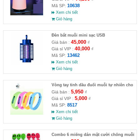
10638
Mã SP:
Xem chi tiết
Giỏ hàng
Đèn bắt muỗi mini sạc USB
45,000
Giá bán :
₫
40,000
Giá sỉ VIP :
₫
13462
Mã SP:
Xem chi tiết
Giỏ hàng
Vòng tay tinh dầu đuổi muỗi tự nhiên cho
bé và người lớn
5,950
Giá bán :
₫
5,000
Giá sỉ VIP :
₫
8517
Mã SP:
Xem chi tiết
Giỏ hàng
Combo 6 miếng dán mặt cười chống muỗi