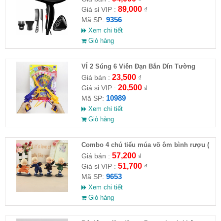
89,000
Giá sỉ VIP :
₫
9356
Mã SP:
Xem chi tiết
Giỏ hàng
VỈ 2 Súng 6 Viên Đạn Bắn Dín Tường
23,500
Giá bán :
₫
20,500
Giá sỉ VIP :
₫
10989
Mã SP:
Xem chi tiết
Giỏ hàng
Combo 4 chú tiểu múa võ ôm bình rượu (
HĐ )
57,200
Giá bán :
₫
51,700
Giá sỉ VIP :
₫
9653
Mã SP:
Xem chi tiết
Giỏ hàng