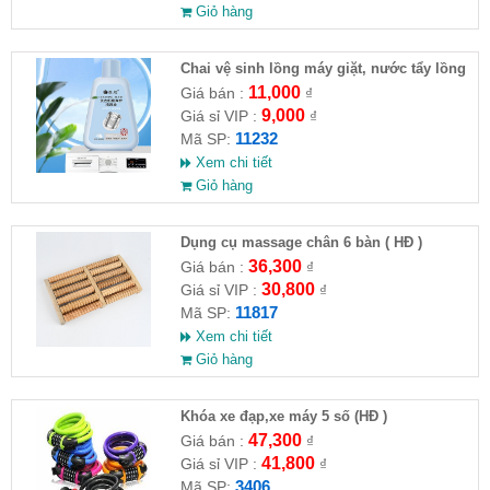
Giỏ hàng
Chai vệ sinh lồng máy giặt, nước tẩy lồng
máy giặt CLEANING FLUID
11,000
Giá bán :
₫
9,000
Giá sỉ VIP :
₫
11232
Mã SP:
Xem chi tiết
Giỏ hàng
Dụng cụ massage chân 6 bàn ( HĐ )
36,300
Giá bán :
₫
30,800
Giá sỉ VIP :
₫
11817
Mã SP:
Xem chi tiết
Giỏ hàng
Khóa xe đạp,xe máy 5 số (HĐ )
47,300
Giá bán :
₫
41,800
Giá sỉ VIP :
₫
3406
Mã SP: