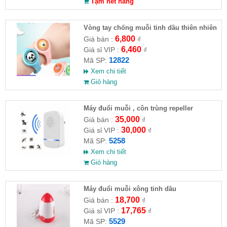
Tạm hết hàng
Vòng tay chống muỗi tinh dầu thiên nhiên
6,800
Giá bán :
₫
6,460
Giá sỉ VIP :
₫
12822
Mã SP:
Xem chi tiết
Giỏ hàng
Máy đuổi muỗi , côn trùng repeller
35,000
Giá bán :
₫
30,000
Giá sỉ VIP :
₫
5258
Mã SP:
Xem chi tiết
Giỏ hàng
Máy đuổi muỗi xông tinh dầu
18,700
Giá bán :
₫
17,765
Giá sỉ VIP :
₫
5529
Mã SP: