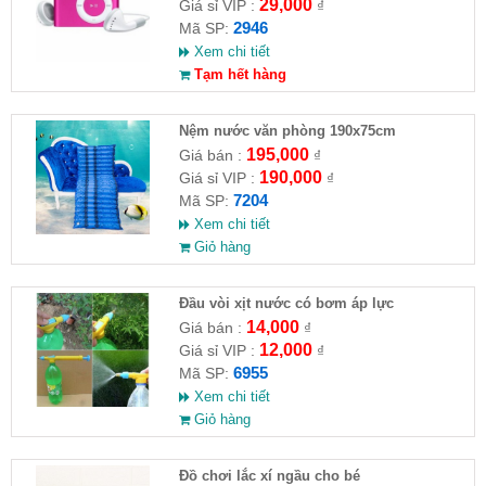
29,000
Giá sỉ VIP :
₫
2946
Mã SP:
Xem chi tiết
Tạm hết hàng
Nệm nước văn phòng 190x75cm
195,000
Giá bán :
₫
190,000
Giá sỉ VIP :
₫
7204
Mã SP:
Xem chi tiết
Giỏ hàng
Đầu vòi xịt nước có bơm áp lực
14,000
Giá bán :
₫
12,000
Giá sỉ VIP :
₫
6955
Mã SP:
Xem chi tiết
Giỏ hàng
Đồ chơi lắc xí ngầu cho bé