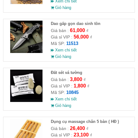
Xem chi tiết
Giỏ hàng
Dao gấp gọn dao sinh tồn
61,000
Giá bán :
₫
56,000
Giá sỉ VIP :
₫
11513
Mã SP:
Xem chi tiết
Giỏ hàng
Đất sét vá tường
3,800
Giá bán :
₫
1,800
Giá sỉ VIP :
₫
10845
Mã SP:
Xem chi tiết
Giỏ hàng
Dụng cụ massage chân 5 bàn ( HĐ )
26,400
Giá bán :
₫
23,100
Giá sỉ VIP :
₫