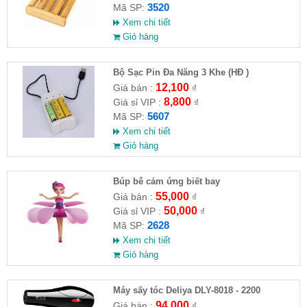
3520
Mã SP:
Xem chi tiết
Giỏ hàng
Bộ Sạc Pin Đa Năng 3 Khe (HĐ )
12,100
Giá bán :
₫
8,800
Giá sỉ VIP :
₫
5607
Mã SP:
Xem chi tiết
Giỏ hàng
​Búp bê cảm ứng biết bay
55,000
Giá bán :
₫
50,000
Giá sỉ VIP :
₫
2628
Mã SP:
Xem chi tiết
Giỏ hàng
Máy sấy tóc Deliya DLY-8018 - 2200
94,000
Giá bán :
₫