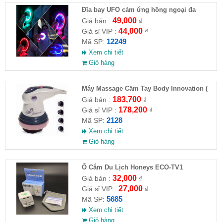
Đĩa bay UFO cảm ứng hồng ngoại đa
chiều tự động bay về
49,000
Giá bán :
₫
44,000
Giá sỉ VIP :
₫
12249
Mã SP:
Xem chi tiết
Giỏ hàng
Máy Massage Cầm Tay Body Innovation (
HĐ )
183,700
Giá bán :
₫
178,200
Giá sỉ VIP :
₫
2128
Mã SP:
Xem chi tiết
Giỏ hàng
Ổ Cắm Du Lịch Honeys ECO-TV1
32,000
Giá bán :
₫
27,000
Giá sỉ VIP :
₫
5685
Mã SP:
Xem chi tiết
Giỏ hàng