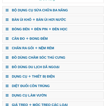
BỘ DỤNG CỤ SỬA CHỮA ĐA NĂNG
BÀN ỦI KHÔ ✧ BÀN ỦI HƠI NƯỚC
BÓNG ĐÈN ✧ ĐÈN PIN ✧ ĐÈN HỌC
CÂN ĐO ✧ ĐONG ĐẾM
CHĂN RA GỐI ✧ NỆM RÈM
ĐỒ DÙNG CHĂM SÓC THÚ CƯNG
ĐỒ DÙNG DU LỊCH DÃ NGOẠI
DỤNG CỤ ✧ THIẾT BỊ ĐIỆN
DIỆT ĐUỔI CÔN TRÙNG
DỤNG CỤ LÀM VƯỜN
GIÁ TREO ✧ MÓC TREO CÁC LOẠI