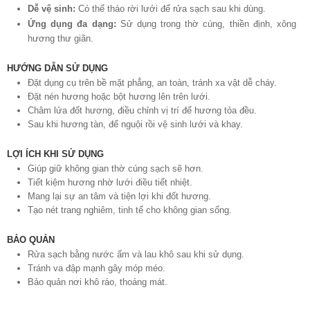
Dễ vệ sinh:
Có thể tháo rời lưới để rửa sạch sau khi dùng.
Ứng dụng đa dạng:
Sử dụng trong thờ cúng, thiền định, xông
hương thư giãn.
HƯỚNG DẪN SỬ DỤNG
Đặt dụng cụ trên bề mặt phẳng, an toàn, tránh xa vật dễ cháy.
Đặt nén hương hoặc bột hương lên trên lưới.
Châm lửa đốt hương, điều chỉnh vị trí để hương tỏa đều.
Sau khi hương tàn, để nguội rồi vệ sinh lưới và khay.
LỢI ÍCH KHI SỬ DỤNG
Giúp giữ không gian thờ cúng sạch sẽ hơn.
Tiết kiệm hương nhờ lưới điều tiết nhiệt.
Mang lại sự an tâm và tiện lợi khi đốt hương.
Tạo nét trang nghiêm, tinh tế cho không gian sống.
BẢO QUẢN
Rửa sạch bằng nước ấm và lau khô sau khi sử dụng.
Tránh va đập mạnh gây móp méo.
Bảo quản nơi khô ráo, thoáng mát.