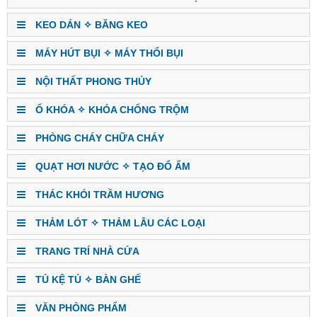
KEO DÁN ✧ BĂNG KEO
MÁY HÚT BỤI ✧ MÁY THỔI BỤI
NỘI THẤT PHONG THỦY
Ổ KHÓA ✧ KHÓA CHỐNG TRỘM
PHÒNG CHÁY CHỮA CHÁY
QUẠT HƠI NƯỚC ✧ TẠO ĐỔ ẨM
THÁC KHÓI TRẦM HƯƠNG
THẢM LÓT ✧ THẢM LÂU CÁC LOẠI
TRANG TRÍ NHÀ CỬA
TỦ KỆ TỦ ✧ BÀN GHẾ
VĂN PHÒNG PHẨM