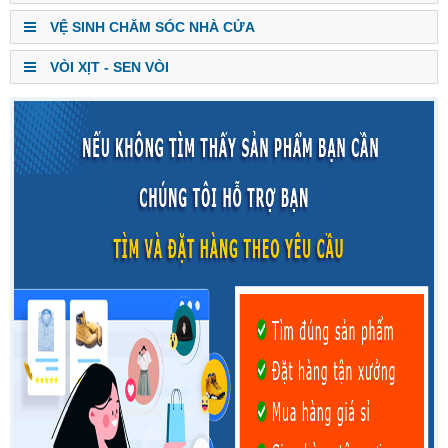
VỆ SINH CHĂM SÓC NHÀ CỬA
VÒI XỊT - SEN VÒI