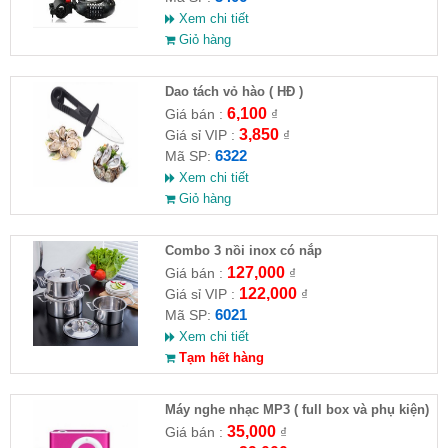
Xem chi tiết
Giỏ hàng
Dao tách vỏ hào ( HĐ )
6,100
Giá bán :
₫
3,850
Giá sỉ VIP :
₫
6322
Mã SP:
Xem chi tiết
Giỏ hàng
Combo 3 nồi inox có nắp
127,000
Giá bán :
₫
122,000
Giá sỉ VIP :
₫
6021
Mã SP:
Xem chi tiết
Tạm hết hàng
Máy nghe nhạc MP3 ( full box và phụ kiện)
35,000
Giá bán :
₫