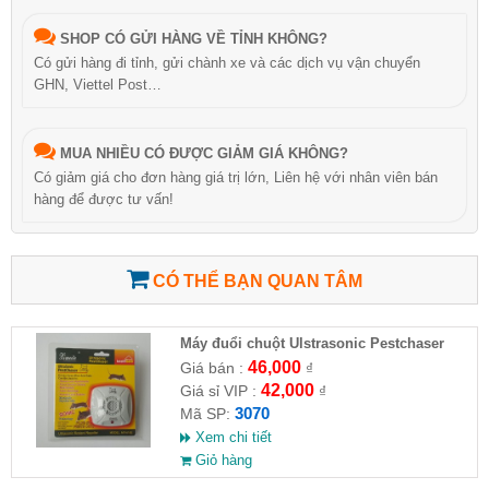
SHOP CÓ GỬI HÀNG VỀ TỈNH KHÔNG?
Có gửi hàng đi tỉnh, gửi chành xe và các dịch vụ vận chuyển
GHN, Viettel Post…
MUA NHIỀU CÓ ĐƯỢC GIẢM GIÁ KHÔNG?
Có giảm giá cho đơn hàng giá trị lớn, Liên hệ với nhân viên bán
hàng để được tư vấn!
CÓ THỂ BẠN QUAN TÂM
Máy đuổi chuột Ulstrasonic Pestchaser
46,000
Giá bán :
₫
42,000
Giá sỉ VIP :
₫
3070
Mã SP:
Xem chi tiết
Giỏ hàng