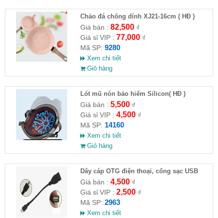
Chảo đá chống dính XJ21-16cm ( HĐ )
82,500
Giá bán :
₫
77,000
Giá sỉ VIP :
₫
9280
Mã SP:
Xem chi tiết
Giỏ hàng
Lót mũ nón bảo hiểm Silicon( HĐ )
5,500
Giá bán :
₫
4,500
Giá sỉ VIP :
₫
14160
Mã SP:
Xem chi tiết
Giỏ hàng
Dây cáp OTG điện thoại, cổng sạc USB
4,500
Giá bán :
₫
2,500
Giá sỉ VIP :
₫
2963
Mã SP:
Xem chi tiết