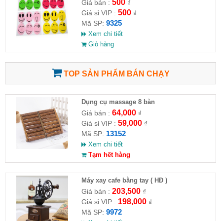
và côn trùng
500
Giá bán :
₫
500
Giá sỉ VIP :
₫
9325
Mã SP:
Xem chi tiết
Giỏ hàng
TOP SẢN PHẨM BÁN CHẠY
Dụng cụ massage 8 bàn
64,000
Giá bán :
₫
59,000
Giá sỉ VIP :
₫
13152
Mã SP:
Xem chi tiết
Tạm hết hàng
Máy xay cafe bằng tay ( HĐ )
203,500
Giá bán :
₫
198,000
Giá sỉ VIP :
₫
9972
Mã SP: