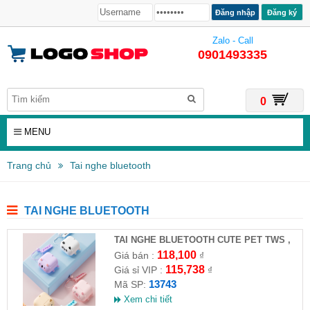
Đăng ký
Zalo - Call
0901493335
0
MENU
Trang chủ
Tai nghe bluetooth
TAI NGHE BLUETOOTH
TAI NGHE BLUETOOTH CUTE PET TWS ,
MODEL K1
118,100
Giá bán :
₫
115,738
Giá sỉ VIP :
₫
13743
Mã SP:
Xem chi tiết