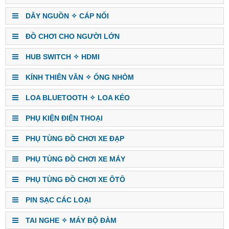
DÂY NGUỒN ✧ CÁP NỐI
ĐỒ CHƠI CHO NGƯỜI LỚN
HUB SWITCH ✧ HDMI
KÍNH THIÊN VĂN ✧ ỐNG NHÒM
LOA BLUETOOTH ✧ LOA KÉO
PHỤ KIỆN ĐIỆN THOẠI
PHỤ TÙNG ĐỒ CHƠI XE ĐẠP
PHỤ TÙNG ĐỒ CHƠI XE MÁY
PHỤ TÙNG ĐỒ CHƠI XE ÔTÔ
PIN SẠC CÁC LOẠI
TAI NGHE ✧ MÁY BỘ ĐÀM