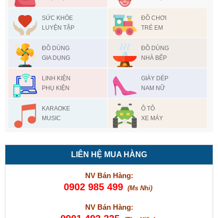
SỨC KHỎE
ĐỒ CHƠI
LUYỆN TẬP
TRẺ EM
ĐỒ DÙNG
ĐỒ DÙNG
GIA DỤNG
NHÀ BẾP
LINH KIỆN
GIÀY DÉP
PHỤ KIỆN
NAM NỮ
KARAOKE
Ô TÔ
MUSIC
XE MÁY
LIÊN HỆ MUA HÀNG
NV Bán Hàng:
0902 985 499
(Ms Nhi)
NV Bán Hàng: