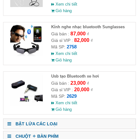
Xem chi tiết
Giỏ hàng
Kính nghe nhạc bluetooth Sunglasses
87,000
Giá bán :
₫
82,000
Giá sỉ VIP :
₫
2758
Mã SP:
Xem chi tiết
Giỏ hàng
Usb tạo Bluetooth xe hơi
23,000
Giá bán :
₫
20,000
Giá sỉ VIP :
₫
2629
Mã SP:
Xem chi tiết
Giỏ hàng
BẬT LỬA CÁC LOẠI
CHUỘT ✧ BÀN PHÍM