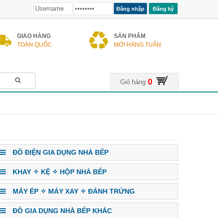
Đăng ký
GIAO HÀNG
SẢN PHẨM
TOÀN QUỐC
MỚI HÀNG TUẦN
0
Giỏ hàng
ĐỒ ĐIỆN GIA DỤNG NHÀ BẾP
KHAY ✧ KỆ ✧ HỘP NHÀ BẾP
MÁY ÉP ✧ MÁY XAY ✧ ĐÁNH TRỨNG
ĐỒ GIA DỤNG NHÀ BẾP KHÁC