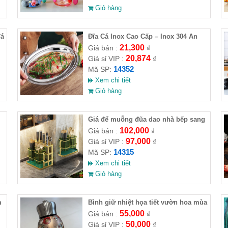
Giỏ hàng
đá
Đĩa Cá Inox Cao Cấp – Inox 304 An
Toàn, Sang Trọng
21,300
Giá bán :
₫
20,874
Giá sỉ VIP :
₫
14352
Mã SP:
Xem chi tiết
Giỏ hàng
Giá để muỗng đũa dao nhà bếp sang
trọng 222015cm
102,000
Giá bán :
₫
97,000
Giá sỉ VIP :
₫
14315
Mã SP:
Xem chi tiết
Giỏ hàng
m
Bình giữ nhiệt họa tiết vườn hoa mùa
hạ
55,000
Giá bán :
₫
50,000
Giá sỉ VIP :
₫