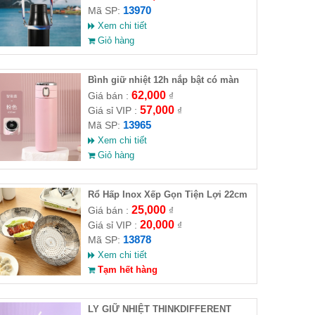
13970
Mã SP:
Xem chi tiết
Giỏ hàng
Bình giữ nhiệt 12h nắp bật có màn
hình hiển thị nhiệt độ
62,000
Giá bán :
₫
57,000
Giá sỉ VIP :
₫
13965
Mã SP:
Xem chi tiết
Giỏ hàng
Rổ Hấp Inox Xếp Gọn Tiện Lợi 22cm
25,000
Giá bán :
₫
20,000
Giá sỉ VIP :
₫
13878
Mã SP:
Xem chi tiết
Tạm hết hàng
LY GIỮ NHIỆT THINKDIFFERENT