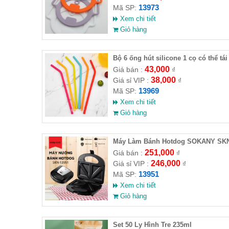
13973
Mã SP:
Xem chi tiết
Giỏ hàng
Bộ 6 ống hút silicone 1 cọ có thể tái
sử dụng an toàn không độc hại
43,000
Giá bán :
₫
38,000
Giá sỉ VIP :
₫
13969
Mã SP:
Xem chi tiết
Giỏ hàng
Máy Làm Bánh Hotdog SOKANY SK
13951
251,000
Giá bán :
₫
246,000
Giá sỉ VIP :
₫
13951
Mã SP:
Xem chi tiết
Giỏ hàng
Set 50 Ly Hình Tre 235ml