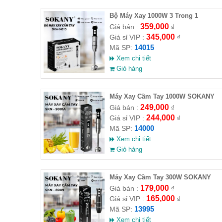
Bộ Máy Xay 1000W 3 Trong 1
SOKANY SKN-14015
359,000
Giá bán :
₫
345,000
Giá sỉ VIP :
₫
14015
Mã SP:
Xem chi tiết
Giỏ hàng
Máy Xay Cầm Tay 1000W SOKANY
SKN-9001A
249,000
Giá bán :
₫
244,000
Giá sỉ VIP :
₫
14000
Mã SP:
Xem chi tiết
Giỏ hàng
Máy Xay Cầm Tay 300W SOKANY
SKN-8009
179,000
Giá bán :
₫
165,000
Giá sỉ VIP :
₫
13995
Mã SP:
Xem chi tiết