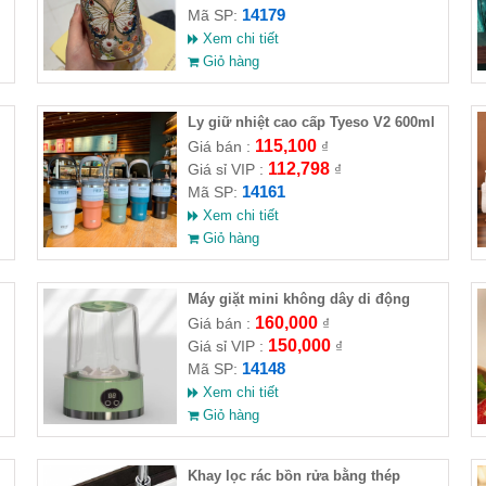
14179
Mã SP:
Xem chi tiết
Giỏ hàng
Ly giữ nhiệt cao cấp Tyeso V2 600ml
115,100
Giá bán :
₫
112,798
Giá sỉ VIP :
₫
14161
Mã SP:
Xem chi tiết
Giỏ hàng
Máy giặt mini không dây di động
160,000
Giá bán :
₫
150,000
Giá sỉ VIP :
₫
14148
Mã SP:
Xem chi tiết
Giỏ hàng
Khay lọc rác bồn rửa bằng thép