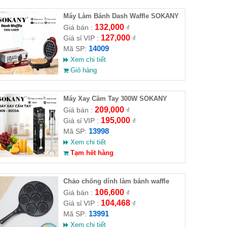
Máy Làm Bánh Dash Waffle SOKANY
SKN-14009
132,000
Giá bán :
₫
127,000
Giá sỉ VIP :
₫
14009
Mã SP:
Xem chi tiết
Giỏ hàng
Máy Xay Cầm Tay 300W SOKANY
SKN-8010A
209,000
Giá bán :
₫
195,000
Giá sỉ VIP :
₫
13998
Mã SP:
Xem chi tiết
Tạm hết hàng
Chảo chống dính làm bánh waffle
106,600
Giá bán :
₫
104,468
Giá sỉ VIP :
₫
13991
Mã SP:
Xem chi tiết