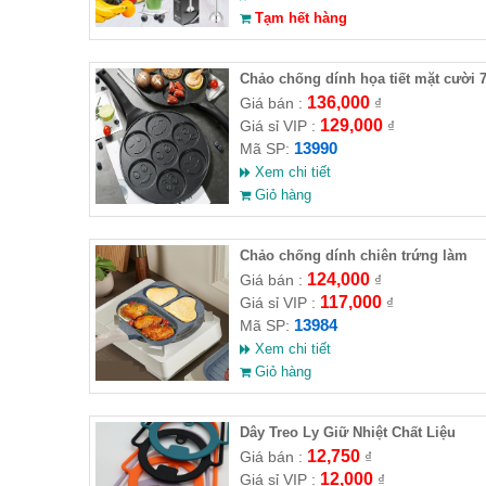
Tạm hết hàng
Chảo chống dính họa tiết mặt cười 
khuôn
136,000
Giá bán :
₫
129,000
Giá sỉ VIP :
₫
13990
Mã SP:
Xem chi tiết
Giỏ hàng
Chảo chống dính chiên trứng làm
bánh đa năng 3 ngăn
124,000
Giá bán :
₫
117,000
Giá sỉ VIP :
₫
13984
Mã SP:
Xem chi tiết
Giỏ hàng
Dây Treo Ly Giữ Nhiệt Chất Liệu
Silicone 5 Màu
12,750
Giá bán :
₫
12,000
Giá sỉ VIP :
₫