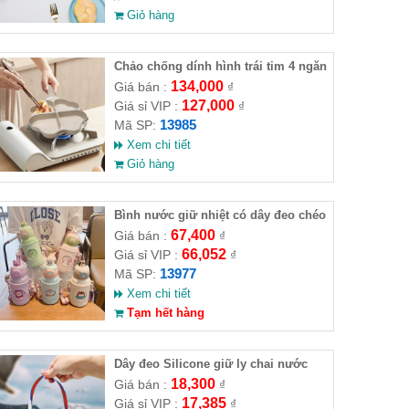
Giỏ hàng
Chảo chống dính hình trái tim 4 ngăn
134,000
Giá bán :
₫
127,000
Giá sỉ VIP :
₫
13985
Mã SP:
Xem chi tiết
Giỏ hàng
Bình nước giữ nhiệt có dây đeo chéo
cực dễ thương 520ml
67,400
Giá bán :
₫
66,052
Giá sỉ VIP :
₫
13977
Mã SP:
Xem chi tiết
Tạm hết hàng
Dây đeo Silicone giữ ly chai nước
18,300
Giá bán :
₫
17,385
Giá sỉ VIP :
₫