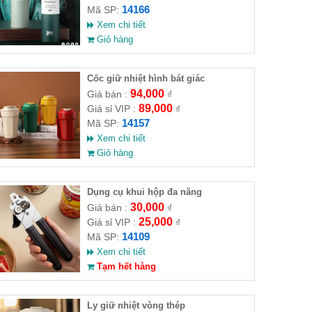
14166
Mã SP:
Xem chi tiết
Giỏ hàng
Cốc giữ nhiệt hình bát giác
94,000
Giá bán :
₫
89,000
Giá sỉ VIP :
₫
14157
Mã SP:
Xem chi tiết
Giỏ hàng
Dụng cụ khui hộp đa năng
30,000
Giá bán :
₫
25,000
Giá sỉ VIP :
₫
14109
Mã SP:
Xem chi tiết
Tạm hết hàng
Ly giữ nhiệt vòng thép