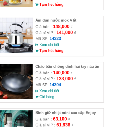
Tạm hết hàng
Ấm đun nước inox 4 lít
148,000
Giá bán :
₫
141,000
Giá sỉ VIP :
₫
14323
Mã SP:
Xem chi tiết
Tạm hết hàng
Chảo bầu chống dính hai tay nấu ăn
140,000
Giá bán :
₫
133,000
Giá sỉ VIP :
₫
14304
Mã SP:
Xem chi tiết
Giỏ hàng
Bình giữ nhiệt mini cao cấp Enjoy
Freedom 280ml
63,100
Giá bán :
₫
61,838
Giá sỉ VIP :
₫