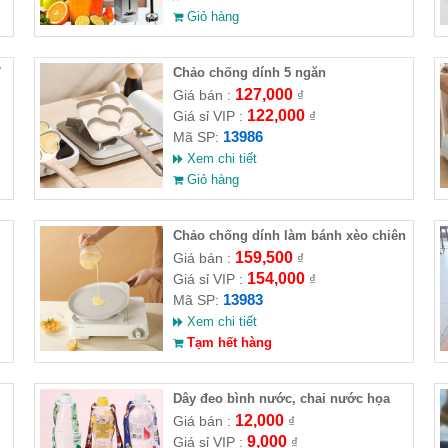
Giỏ hàng
7
Chảo chống dính 5 ngăn
127,000
Giá bán :
₫
122,000
Giá sỉ VIP :
₫
13986
Mã SP:
Xem chi tiết
Giỏ hàng
Chảo chống dính làm bánh xèo chiên
trứng loại tròn ( HĐ )
159,500
Giá bán :
₫
154,000
Giá sỉ VIP :
₫
13983
Mã SP:
Xem chi tiết
Tạm hết hàng
Dây đeo bình nước, chai nước họa
tiết dễ thương
12,000
Giá bán :
₫
9,000
Giá sỉ VIP :
₫