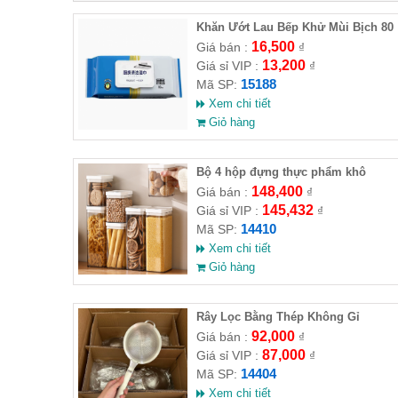
Khăn Ướt Lau Bếp Khử Mùi Bịch 80
Tờ( HĐ )
16,500
Giá bán :
₫
13,200
Giá sỉ VIP :
₫
15188
Mã SP:
Xem chi tiết
Giỏ hàng
Bộ 4 hộp đựng thực phẩm khô
148,400
Giá bán :
₫
145,432
Giá sỉ VIP :
₫
14410
Mã SP:
Xem chi tiết
Giỏ hàng
Rây Lọc Bằng Thép Không Gỉ
92,000
Giá bán :
₫
87,000
Giá sỉ VIP :
₫
14404
Mã SP:
Xem chi tiết