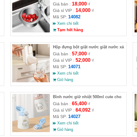
không gỉ
18,000
Giá bán :
₫
14,000
Giá sỉ VIP :
₫
14082
Mã SP:
Xem chi tiết
Tạm hết hàng
Hộp đựng bột giặt nước giặt nước xả
2300ml
57,000
Giá bán :
₫
52,000
Giá sỉ VIP :
₫
14071
Mã SP:
Xem chi tiết
Giỏ hàng
Bình nước giữ nhiệt 500ml cute cho
bé
65,400
Giá bán :
₫
64,092
Giá sỉ VIP :
₫
14027
Mã SP:
Xem chi tiết
Giỏ hàng