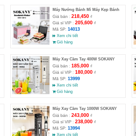
Máy Nướng Bánh Mì Máy Kẹp Bánh
Mì Sandwich SOKANY SKN-14013
218,450
Giá bán :
₫
205,600
Giá sỉ VIP :
₫
14013
Mã SP:
Xem chi tiết
Giỏ hàng
Máy Xay Cầm Tay 400W SOKANY
SKN-9002
185,000
Giá bán :
₫
180,000
Giá sỉ VIP :
₫
13999
Mã SP:
Xem chi tiết
Giỏ hàng
Máy Xay Cầm Tay 1000W SOKANY
SKN-9001B
243,000
Giá bán :
₫
238,000
Giá sỉ VIP :
₫
13994
Mã SP:
Xem chi tiết