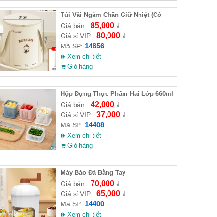
Túi Vải Ngâm Chân Giữ Nhiệt (Có
Nắp)
85,000
Giá bán :
₫
80,000
Giá sỉ VIP :
₫
14856
Mã SP:
Xem chi tiết
Giỏ hàng
Hộp Đựng Thực Phẩm Hai Lớp 660ml
42,000
Giá bán :
₫
37,000
Giá sỉ VIP :
₫
14408
Mã SP:
Xem chi tiết
Giỏ hàng
Máy Bào Đá Bằng Tay
70,000
Giá bán :
₫
65,000
Giá sỉ VIP :
₫
14400
Mã SP:
Xem chi tiết