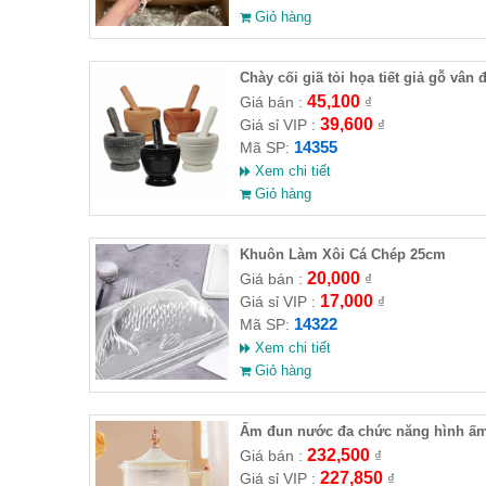
Giỏ hàng
Chày cối giã tỏi họa tiết giả gỗ vân 
( HĐ )
45,100
Giá bán :
₫
39,600
Giá sỉ VIP :
₫
14355
Mã SP:
Xem chi tiết
Giỏ hàng
Khuôn Làm Xôi Cá Chép 25cm
20,000
Giá bán :
₫
17,000
Giá sỉ VIP :
₫
14322
Mã SP:
Xem chi tiết
Giỏ hàng
Ấm đun nước đa chức năng hình ấ
trà
232,500
Giá bán :
₫
227,850
Giá sỉ VIP :
₫