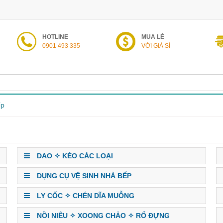
HOTLINE
MUA LẺ
0901 493 335
VỚI GIÁ SỈ
ếp
DAO ✧ KÉO CÁC LOẠI
DỤNG CỤ VỆ SINH NHÀ BẾP
LY CỐC ✧ CHÉN DĨA MUỖNG
NỒI NIÊU ✧ XOONG CHẢO ✧ RỔ ĐỰNG