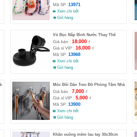
13971
Mã SP:
Xem chi tiết
Giỏ hàng
Vỏ Bọc Nắp Bình Nước Thay Thế
Bằng PP Cho Xe Hơi
18,000
Giá bán :
₫
16,000
Giá sỉ VIP :
₫
13968
Mã SP:
Xem chi tiết
Giỏ hàng
N-
Móc Đôi Dán Treo Đồ Phòng Tắm Nhà
Bếp
7,000
Giá bán :
₫
5,000
Giá sỉ VIP :
₫
13900
Mã SP:
Xem chi tiết
Giỏ hàng
Khăn vuông mềm lau tay 30x30cm