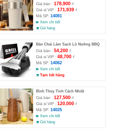
178,900
Giá bán :
₫
171,939
Giá sỉ VIP :
₫
14081
Mã SP:
Xem chi tiết
Giỏ hàng
Bàn Chải Làm Sạch Lò Nướng BBQ
54,200
Giá bán :
₫
48,700
Giá sỉ VIP :
₫
14062
Mã SP:
Xem chi tiết
Tạm hết hàng
Bình Thủy Tinh Cách Nhiệt
127,500
Giá bán :
₫
120,000
Giá sỉ VIP :
₫
14025
Mã SP:
Xem chi tiết
Giỏ hàng