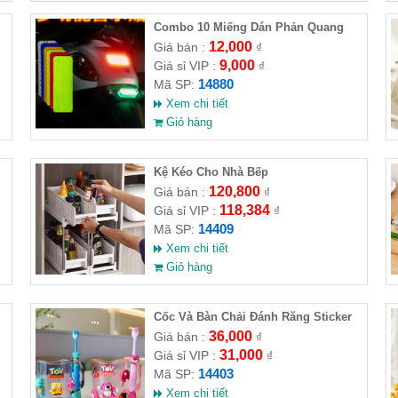
Combo 10 Miếng Dán Phản Quang
Cảnh Báo An Toàn Ban Đêm
12,000
Giá bán :
₫
9,000
Giá sỉ VIP :
₫
14880
Mã SP:
Xem chi tiết
Giỏ hàng
Kệ Kéo Cho Nhà Bếp
120,800
Giá bán :
₫
118,384
Giá sỉ VIP :
₫
14409
Mã SP:
Xem chi tiết
Giỏ hàng
Cốc Và Bàn Chải Đánh Răng Sticker
Cho Bé
36,000
Giá bán :
₫
31,000
Giá sỉ VIP :
₫
14403
Mã SP:
Xem chi tiết