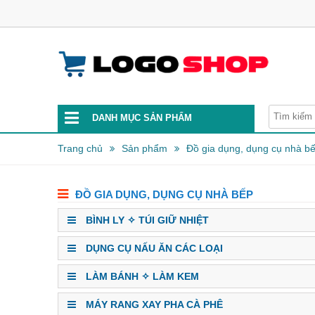
DANH MỤC SẢN PHẨM
Trang chủ
Sản phẩm
Đồ gia dụng, dụng cụ nhà b
ĐỒ GIA DỤNG, DỤNG CỤ NHÀ BẾP
BÌNH LY ✧ TÚI GIỮ NHIỆT
DỤNG CỤ NẤU ĂN CÁC LOẠI
LÀM BÁNH ✧ LÀM KEM
MÁY RANG XAY PHA CÀ PHÊ