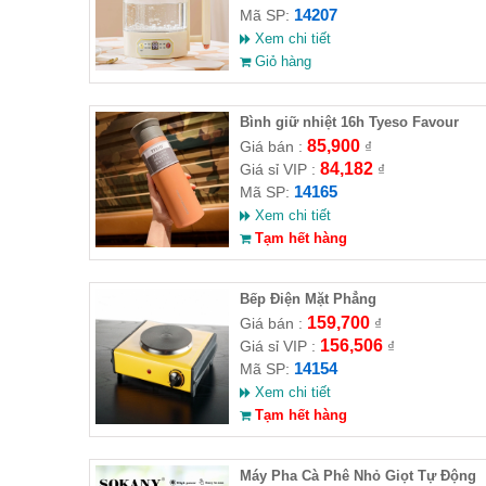
14207
Mã SP:
Xem chi tiết
Giỏ hàng
Bình giữ nhiệt 16h Tyeso Favour
500ml
85,900
Giá bán :
₫
84,182
Giá sỉ VIP :
₫
14165
Mã SP:
Xem chi tiết
Tạm hết hàng
Bếp Điện Mặt Phẳng
159,700
Giá bán :
₫
156,506
Giá sỉ VIP :
₫
14154
Mã SP:
Xem chi tiết
Tạm hết hàng
Máy Pha Cà Phê Nhỏ Giọt Tự Động