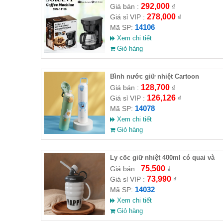
SOKANY SKN-14106
292,000
Giá bán :
₫
278,000
Giá sỉ VIP :
₫
14106
Mã SP:
Xem chi tiết
Giỏ hàng
Bình nước giữ nhiệt Cartoon
128,700
Giá bán :
₫
126,126
Giá sỉ VIP :
₫
14078
Mã SP:
Xem chi tiết
Giỏ hàng
Ly cốc giữ nhiệt 400ml có quai và
nắp đậy
75,500
Giá bán :
₫
73,990
Giá sỉ VIP :
₫
14032
Mã SP:
Xem chi tiết
Giỏ hàng