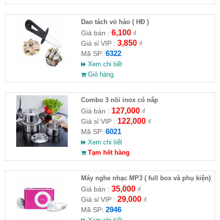
Dao tách vỏ hào ( HĐ )
6,100
Giá bán :
₫
3,850
Giá sỉ VIP :
₫
6322
Mã SP:
Xem chi tiết
Giỏ hàng
Combo 3 nồi inox có nắp
127,000
Giá bán :
₫
122,000
Giá sỉ VIP :
₫
6021
Mã SP:
Xem chi tiết
Tạm hết hàng
Máy nghe nhạc MP3 ( full box và phụ kiện)
35,000
Giá bán :
₫
29,000
Giá sỉ VIP :
₫
2946
Mã SP: