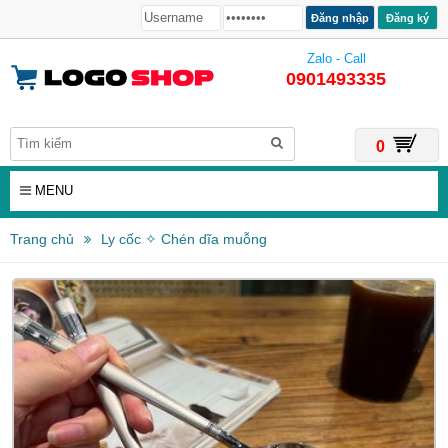
Đăng ký
Zalo - Call
0901493335
0
MENU
Trang chủ
Ly cốc ✧ Chén dĩa muỗng