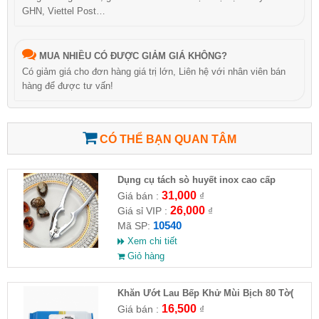
GHN, Viettel Post…
MUA NHIỀU CÓ ĐƯỢC GIẢM GIÁ KHÔNG?
Có giảm giá cho đơn hàng giá trị lớn, Liên hệ với nhân viên bán
hàng để được tư vấn!
CÓ THỂ BẠN QUAN TÂM
Dụng cụ tách sò huyết inox cao cấp
31,000
Giá bán :
₫
26,000
Giá sỉ VIP :
₫
10540
Mã SP:
Xem chi tiết
Giỏ hàng
Khăn Ướt Lau Bếp Khử Mùi Bịch 80 Tờ(
HĐ )
16,500
Giá bán :
₫