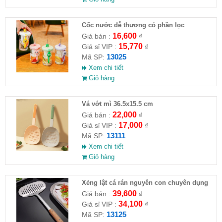
Cốc nước dễ thương có phần lọc
16,600
Giá bán :
₫
15,770
Giá sỉ VIP :
₫
13025
Mã SP:
Xem chi tiết
Giỏ hàng
Vá vớt mì 36.5x15.5 cm
22,000
Giá bán :
₫
17,000
Giá sỉ VIP :
₫
13111
Mã SP:
Xem chi tiết
Giỏ hàng
Xẻng lật cá rán nguyên con chuyên dụng
nhà bếp( HĐ )
39,600
Giá bán :
₫
34,100
Giá sỉ VIP :
₫
13125
Mã SP: