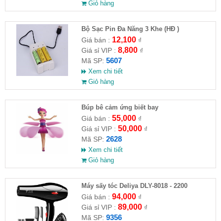
Giỏ hàng
Bộ Sạc Pin Đa Năng 3 Khe (HĐ )
12,100
Giá bán :
₫
8,800
Giá sỉ VIP :
₫
5607
Mã SP:
Xem chi tiết
Giỏ hàng
​Búp bê cảm ứng biết bay
55,000
Giá bán :
₫
50,000
Giá sỉ VIP :
₫
2628
Mã SP:
Xem chi tiết
Giỏ hàng
Máy sấy tóc Deliya DLY-8018 - 2200
94,000
Giá bán :
₫
89,000
Giá sỉ VIP :
₫
9356
Mã SP: