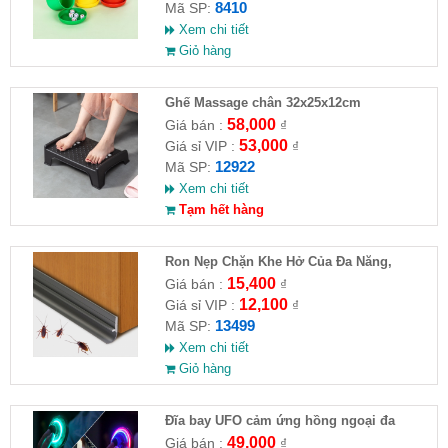
8410
Mã SP:
Xem chi tiết
Giỏ hàng
Ghế Massage chân 32x25x12cm
58,000
Giá bán :
₫
53,000
Giá sỉ VIP :
₫
12922
Mã SP:
Xem chi tiết
Tạm hết hàng
Ron Nẹp Chặn Khe Hở Của Đa Năng,
Chống Côn Trùng( HĐ )
15,400
Giá bán :
₫
12,100
Giá sỉ VIP :
₫
13499
Mã SP:
Xem chi tiết
Giỏ hàng
Đĩa bay UFO cảm ứng hồng ngoại đa
chiều tự động bay về
49,000
Giá bán :
₫