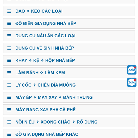
DAO ✧ KÉO CÁC LOẠI
ĐỒ ĐIỆN GIA DỤNG NHÀ BẾP
DỤNG CỤ NẤU ĂN CÁC LOẠI
DỤNG CỤ VỆ SINH NHÀ BẾP
KHAY ✧ KỆ ✧ HỘP NHÀ BẾP
LÀM BÁNH ✧ LÀM KEM
LY CỐC ✧ CHÉN DĨA MUỖNG
MÁY ÉP ✧ MÁY XAY ✧ ĐÁNH TRỨNG
MÁY RANG XAY PHA CÀ PHÊ
NỒI NIÊU ✧ XOONG CHẢO ✧ RỔ ĐỰNG
ĐỒ GIA DỤNG NHÀ BẾP KHÁC