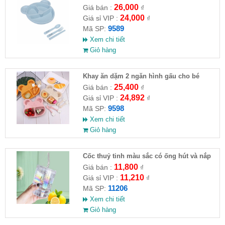
nĩa)
26,000
Giá bán :
₫
24,000
Giá sỉ VIP :
₫
9589
Mã SP:
Xem chi tiết
Giỏ hàng
Khay ăn dặm 2 ngăn hình gấu cho bé
(muỗng , nĩa)
25,400
Giá bán :
₫
24,892
Giá sỉ VIP :
₫
9598
Mã SP:
Xem chi tiết
Giỏ hàng
Cốc thuỷ tinh màu sắc có ống hút và nắp
đậy
11,800
Giá bán :
₫
11,210
Giá sỉ VIP :
₫
11206
Mã SP:
Xem chi tiết
Giỏ hàng