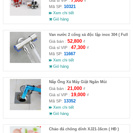
7,000
Giá sỉ VIP :
₫
10321
Mã SP:
Xem chi tiết
Giỏ hàng
Van nước 2 cổng xả độc lập inox 304 ( Full
VAT )
52,800
Giá bán :
₫
47,300
Giá sỉ VIP :
₫
11667
Mã SP:
Xem chi tiết
Giỏ hàng
Nắp Ống Xả Máy Giặt Ngăn Mùi
21,000
Giá bán :
₫
19,000
Giá sỉ VIP :
₫
13352
Mã SP:
Xem chi tiết
Giỏ hàng
Chảo đá chống dính XJ21-16cm ( HĐ )