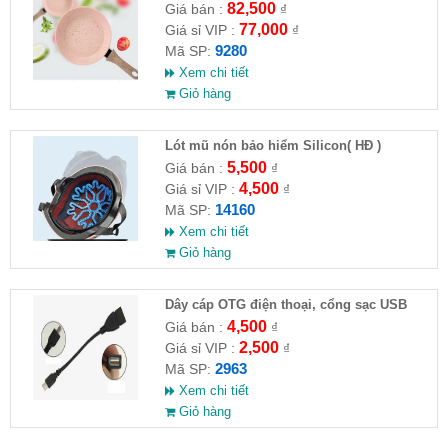
82,500
Giá bán :
₫
77,000
Giá sỉ VIP :
₫
9280
Mã SP:
Xem chi tiết
Giỏ hàng
Lót mũ nón bảo hiểm Silicon( HĐ )
5,500
Giá bán :
₫
4,500
Giá sỉ VIP :
₫
14160
Mã SP:
Xem chi tiết
Giỏ hàng
Dây cáp OTG điện thoại, cổng sạc USB
4,500
Giá bán :
₫
2,500
Giá sỉ VIP :
₫
2963
Mã SP:
Xem chi tiết
Giỏ hàng