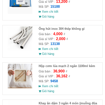
13,200
Giá sỉ VIP :
₫
15188
Mã SP:
Xem chi tiết
Giỏ hàng
Ống hút inox 304 thép không gỉ
4,000
Giá bán :
₫
2,000
Giá sỉ VIP :
₫
13138
Mã SP:
Xem chi tiết
Giỏ hàng
Hộp cơm lúa mạch 2 ngăn 1100ml kèm
muỗng đũa
36,900
Giá bán :
₫
36,162
Giá sỉ VIP :
₫
9458
Mã SP:
Xem chi tiết
Giỏ hàng
Khay ăn dặm 3 ngăn 4 món (muỗng đũa