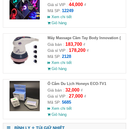
44,000
Giá sỉ VIP :
₫
12249
Mã SP:
Xem chi tiết
Giỏ hàng
Máy Massage Cầm Tay Body Innovation (
HĐ )
183,700
Giá bán :
₫
178,200
Giá sỉ VIP :
₫
2128
Mã SP:
Xem chi tiết
Giỏ hàng
Ổ Cắm Du Lịch Honeys ECO-TV1
32,000
Giá bán :
₫
27,000
Giá sỉ VIP :
₫
5685
Mã SP:
Xem chi tiết
Giỏ hàng
BÌNH LY ✧ TÚI GIỮ NHIỆT