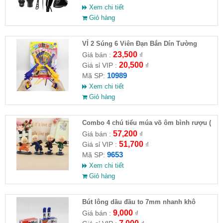
Xem chi tiết
Giỏ hàng
VỈ 2 Súng 6 Viên Đạn Bắn Dín Tường
23,500
Giá bán :
₫
20,500
Giá sỉ VIP :
₫
10989
Mã SP:
Xem chi tiết
Giỏ hàng
Combo 4 chú tiểu múa võ ôm bình rượu (
HĐ )
57,200
Giá bán :
₫
51,700
Giá sỉ VIP :
₫
9653
Mã SP:
Xem chi tiết
Giỏ hàng
Bút lông dầu đầu to 7mm nhanh khô
9,000
Giá bán :
₫