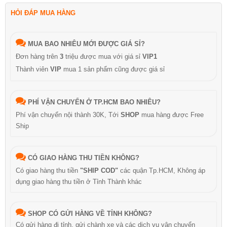
HỎI ĐÁP MUA HÀNG
MUA BAO NHIÊU MỚI ĐƯỢC GIÁ SỈ?
Đơn hàng trên
3
triệu được mua với giá sỉ
VIP1
Thành viên
VIP
mua 1 sản phẩm cũng được giá sỉ
PHÍ VẬN CHUYỂN Ở TP.HCM BAO NHIÊU?
Phí vận chuyển nội thành 30K, Tới
SHOP
mua hàng được Free
Ship
CÓ GIAO HÀNG THU TIỀN KHÔNG?
Có giao hàng thu tiền
"SHIP COD"
các quận Tp.HCM, Không áp
dụng giao hàng thu tiền ở Tỉnh Thành khác
SHOP CÓ GỬI HÀNG VỀ TỈNH KHÔNG?
Có gửi hàng đi tỉnh, gửi chành xe và các dịch vụ vận chuyển