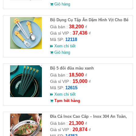
Giỏ hàng
Bộ Dụng Cụ Tập Ăn Dặm Hình Vịt Cho Bé
38,200
Giá bán :
₫
37,436
Giá sỉ VIP :
₫
12118
Mã SP:
Xem chi tiết
Giỏ hàng
Bộ 5 đôi đũa màu xanh
18,500
Giá bán :
₫
15,000
Giá sỉ VIP :
₫
12615
Mã SP:
Xem chi tiết
Tạm hết hàng
Đĩa Cá Inox Cao Cấp – Inox 304 An Toàn,
Sang Trọng
21,300
Giá bán :
₫
20,874
Giá sỉ VIP :
₫
14352
Mã SP: