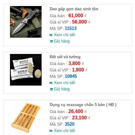
Dao gấp gọn dao sinh tồn
61,000
Giá bán :
₫
56,000
Giá sỉ VIP :
₫
11513
Mã SP:
Xem chi tiết
Giỏ hàng
Đất sét vá tường
3,800
Giá bán :
₫
1,800
Giá sỉ VIP :
₫
10845
Mã SP:
Xem chi tiết
Giỏ hàng
Dụng cụ massage chân 5 bàn ( HĐ )
26,400
Giá bán :
₫
23,100
Giá sỉ VIP :
₫
3520
Mã SP:
Xem chi tiết