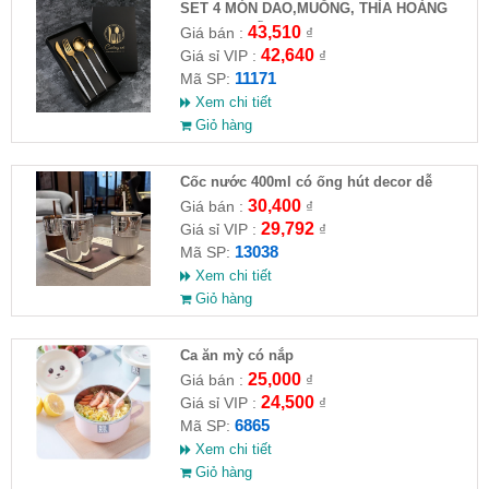
SET 4 MÓN DAO,MUỖNG, THÌA HOÀNG
GIA CAO CẤP
43,510
Giá bán :
₫
42,640
Giá sỉ VIP :
₫
11171
Mã SP:
Xem chi tiết
Giỏ hàng
Cốc nước 400ml có ống hút decor dễ
thương
30,400
Giá bán :
₫
29,792
Giá sỉ VIP :
₫
13038
Mã SP:
Xem chi tiết
Giỏ hàng
Ca ăn mỳ có nắp
25,000
Giá bán :
₫
24,500
Giá sỉ VIP :
₫
6865
Mã SP:
Xem chi tiết
Giỏ hàng