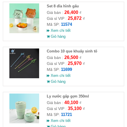
Set 8 dĩa hình gấu
26,400
Giá bán :
₫
25,872
Giá sỉ VIP :
₫
11574
Mã SP:
Xem chi tiết
Giỏ hàng
Combo 10 que khuấy sinh tố
26,500
Giá bán :
₫
25,970
Giá sỉ VIP :
₫
11699
Mã SP:
Xem chi tiết
Giỏ hàng
Ly nước gấp gợn 350ml
40,100
Giá bán :
₫
35,100
Giá sỉ VIP :
₫
11721
Mã SP:
Xem chi tiết
Giỏ hàng