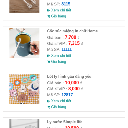
8115
Mã SP:
Xem chi tiết
Giỏ hàng
Cốc súc miệng in chữ Home
7,700
Giá bán :
₫
7,315
Giá sỉ VIP :
₫
11111
Mã SP:
Xem chi tiết
Giỏ hàng
Lót ly hình gấu đáng yêu
10,000
Giá bán :
₫
8,000
Giá sỉ VIP :
₫
12817
Mã SP:
Xem chi tiết
Giỏ hàng
Ly nước Simple life