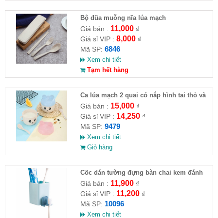
Bộ đũa muỗng nĩa lúa mạch
11,000
Giá bán :
₫
8,000
Giá sỉ VIP :
₫
6846
Mã SP:
Xem chi tiết
Tạm hết hàng
Ca lúa mạch 2 quai có nắp hình tai thỏ và
tròn có kèm muỗng 12x11.7cm
15,000
Giá bán :
₫
14,250
Giá sỉ VIP :
₫
9479
Mã SP:
Xem chi tiết
Giỏ hàng
Cốc dán tường đựng bàn chai kem đánh
răng
11,900
Giá bán :
₫
11,200
Giá sỉ VIP :
₫
10096
Mã SP:
Xem chi tiết