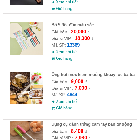
Xem chi tiết
Giỏ hàng
Bộ 5 đôi đũa màu sắc
20,000
Giá bán :
₫
18,000
Giá sỉ VIP :
₫
13369
Mã SP:
Xem chi tiết
Giỏ hàng
Ống hút inox kiêm muỗng khuấy lọc bã trà
9,000
Giá bán :
₫
7,000
Giá sỉ VIP :
₫
4944
Mã SP:
Xem chi tiết
Giỏ hàng
Dụng cụ đánh trứng cầm tay bán tự động
8,400
Giá bán :
₫
7,980
Giá sỉ VIP :
₫