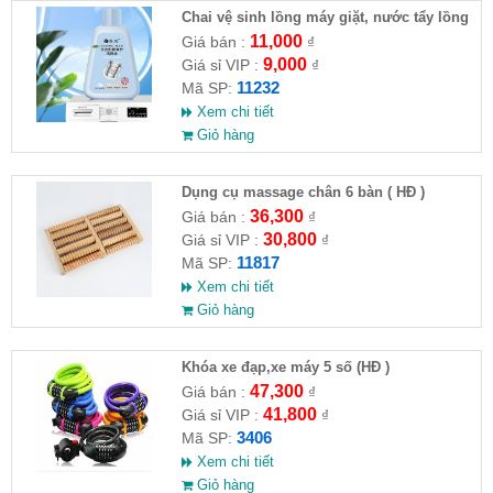
Chai vệ sinh lồng máy giặt, nước tẩy lồng
máy giặt CLEANING FLUID
11,000
Giá bán :
₫
9,000
Giá sỉ VIP :
₫
11232
Mã SP:
Xem chi tiết
Giỏ hàng
Dụng cụ massage chân 6 bàn ( HĐ )
36,300
Giá bán :
₫
30,800
Giá sỉ VIP :
₫
11817
Mã SP:
Xem chi tiết
Giỏ hàng
Khóa xe đạp,xe máy 5 số (HĐ )
47,300
Giá bán :
₫
41,800
Giá sỉ VIP :
₫
3406
Mã SP:
Xem chi tiết
Giỏ hàng