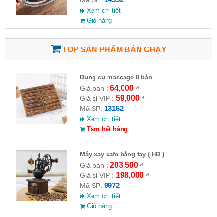
Xem chi tiết
Giỏ hàng
TOP SẢN PHẨM BÁN CHẠY
Dụng cụ massage 8 bàn
64,000
Giá bán :
₫
59,000
Giá sỉ VIP :
₫
13152
Mã SP:
Xem chi tiết
Tạm hết hàng
Máy xay cafe bằng tay ( HĐ )
203,500
Giá bán :
₫
198,000
Giá sỉ VIP :
₫
9972
Mã SP:
Xem chi tiết
Giỏ hàng