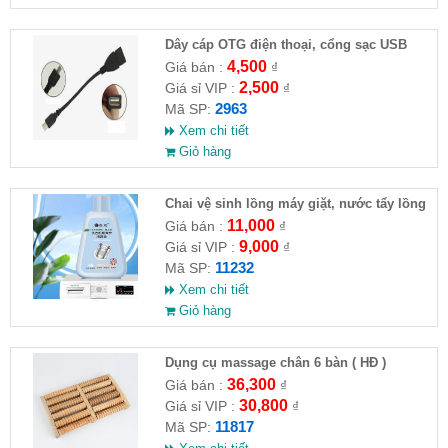
Dây cáp OTG điện thoại, cổng sạc USB
4,500
Giá bán :
₫
2,500
Giá sỉ VIP :
₫
2963
Mã SP:
Xem chi tiết
Giỏ hàng
Chai vệ sinh lồng máy giặt, nước tẩy lồng
máy giặt CLEANING FLUID
11,000
Giá bán :
₫
9,000
Giá sỉ VIP :
₫
11232
Mã SP:
Xem chi tiết
Giỏ hàng
Dụng cụ massage chân 6 bàn ( HĐ )
36,300
Giá bán :
₫
30,800
Giá sỉ VIP :
₫
11817
Mã SP: