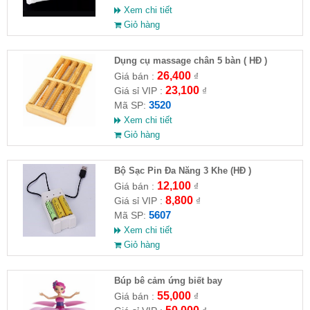
Xem chi tiết
Giỏ hàng
Dụng cụ massage chân 5 bàn ( HĐ )
26,400
Giá bán :
₫
23,100
Giá sỉ VIP :
₫
3520
Mã SP:
Xem chi tiết
Giỏ hàng
Bộ Sạc Pin Đa Năng 3 Khe (HĐ )
12,100
Giá bán :
₫
8,800
Giá sỉ VIP :
₫
5607
Mã SP:
Xem chi tiết
Giỏ hàng
​Búp bê cảm ứng biết bay
55,000
Giá bán :
₫