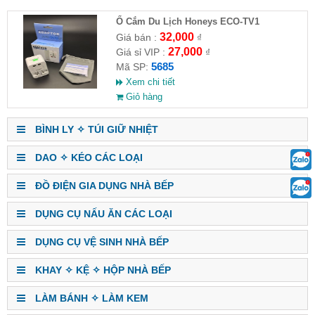
Ổ Cắm Du Lịch Honeys ECO-TV1
32,000
Giá bán :
₫
27,000
Giá sỉ VIP :
₫
5685
Mã SP:
Xem chi tiết
Giỏ hàng
BÌNH LY ✧ TÚI GIỮ NHIỆT
DAO ✧ KÉO CÁC LOẠI
ĐỒ ĐIỆN GIA DỤNG NHÀ BẾP
DỤNG CỤ NẤU ĂN CÁC LOẠI
DỤNG CỤ VỆ SINH NHÀ BẾP
KHAY ✧ KỆ ✧ HỘP NHÀ BẾP
LÀM BÁNH ✧ LÀM KEM