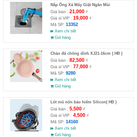
Nắp Ống Xả Máy Giặt Ngăn Mùi
21,000
Giá bán :
₫
19,000
Giá sỉ VIP :
₫
13352
Mã SP:
Xem chi tiết
Giỏ hàng
Chảo đá chống dính XJ21-16cm ( HĐ )
82,500
Giá bán :
₫
77,000
Giá sỉ VIP :
₫
9280
Mã SP:
Xem chi tiết
Giỏ hàng
Lót mũ nón bảo hiểm Silicon( HĐ )
5,500
Giá bán :
₫
4,500
Giá sỉ VIP :
₫
14160
Mã SP:
Xem chi tiết
Giỏ hàng