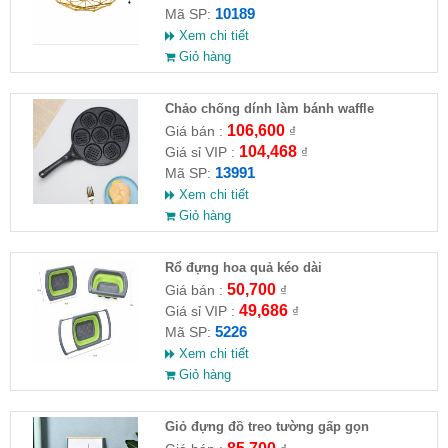
10189
Mã SP:
Xem chi tiết
Giỏ hàng
Chảo chống dính làm bánh waffle
106,600
Giá bán :
₫
104,468
Giá sỉ VIP :
₫
13991
Mã SP:
Xem chi tiết
Giỏ hàng
Rổ đựng hoa quả kéo dài
50,700
Giá bán :
₫
49,686
Giá sỉ VIP :
₫
5226
Mã SP:
Xem chi tiết
Giỏ hàng
Giỏ đựng đồ treo tường gấp gọn