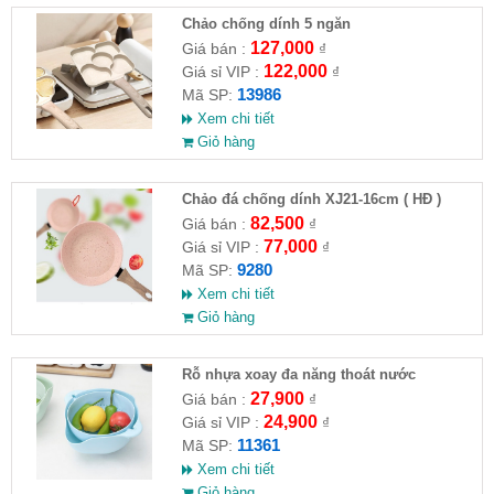
Chảo chống dính 5 ngăn
127,000
Giá bán :
₫
122,000
Giá sỉ VIP :
₫
13986
Mã SP:
Xem chi tiết
Giỏ hàng
Chảo đá chống dính XJ21-16cm ( HĐ )
82,500
Giá bán :
₫
77,000
Giá sỉ VIP :
₫
9280
Mã SP:
Xem chi tiết
Giỏ hàng
Rỗ nhựa xoay đa năng thoát nước
27,900
Giá bán :
₫
24,900
Giá sỉ VIP :
₫
11361
Mã SP:
Xem chi tiết
Giỏ hàng