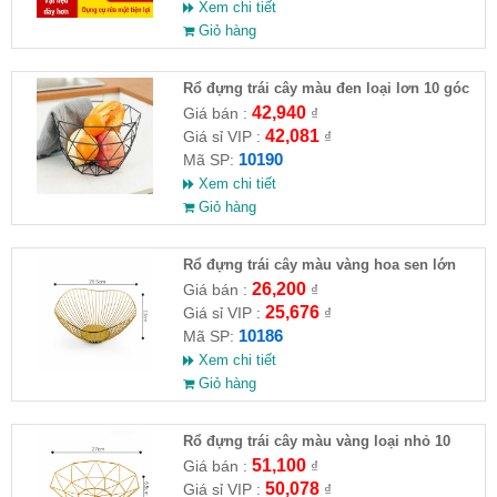
Xem chi tiết
Giỏ hàng
Rổ đựng trái cây màu đen loại lơn 10 góc
27x12cm
42,940
Giá bán :
₫
42,081
Giá sỉ VIP :
₫
10190
Mã SP:
Xem chi tiết
Giỏ hàng
Rổ đựng trái cây màu vàng hoa sen lớn
26.5x13cm
26,200
Giá bán :
₫
25,676
Giá sỉ VIP :
₫
10186
Mã SP:
Xem chi tiết
Giỏ hàng
Rổ đựng trái cây màu vàng loại nhỏ 10
góc 27x6.5cm
51,100
Giá bán :
₫
50,078
Giá sỉ VIP :
₫