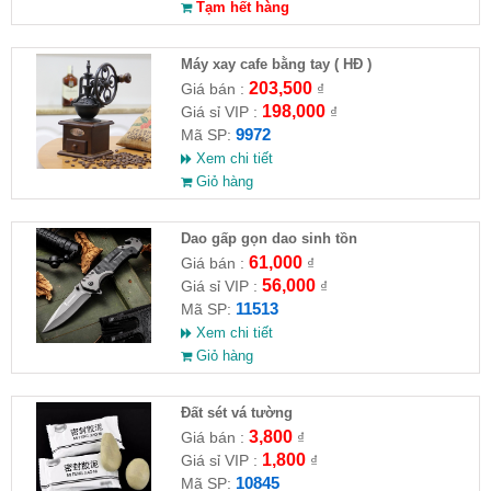
Tạm hết hàng
Máy xay cafe bằng tay ( HĐ )
203,500
Giá bán :
₫
198,000
Giá sỉ VIP :
₫
9972
Mã SP:
Xem chi tiết
Giỏ hàng
Dao gấp gọn dao sinh tồn
61,000
Giá bán :
₫
56,000
Giá sỉ VIP :
₫
11513
Mã SP:
Xem chi tiết
Giỏ hàng
Đất sét vá tường
3,800
Giá bán :
₫
1,800
Giá sỉ VIP :
₫
10845
Mã SP: