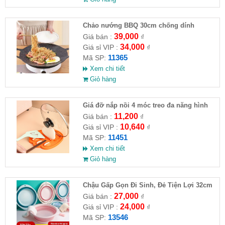
Chảo nướng BBQ 30cm chống dính
39,000
Giá bán :
₫
34,000
Giá sỉ VIP :
₫
11365
Mã SP:
Xem chi tiết
Giỏ hàng
Giá đỡ nắp nồi 4 móc treo đa năng hình
chân mèo
11,200
Giá bán :
₫
10,640
Giá sỉ VIP :
₫
11451
Mã SP:
Xem chi tiết
Giỏ hàng
Chậu Gấp Gọn Đi Sinh, Đẻ Tiện Lợi 32cm
27,000
Giá bán :
₫
24,000
Giá sỉ VIP :
₫
13546
Mã SP: