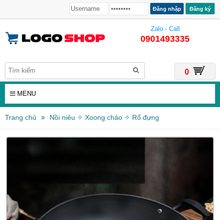
Đăng ký
Zalo - Call
0901493335
0
MENU
Trang chủ
Nồi niêu ✧ Xoong chảo ✧ Rổ đựng