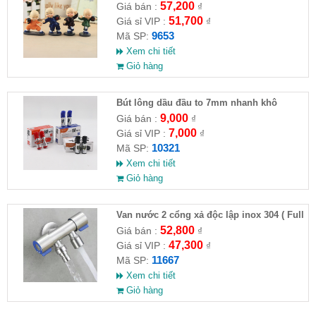
HĐ )
57,200
Giá bán :
₫
51,700
Giá sỉ VIP :
₫
9653
Mã SP:
Xem chi tiết
Giỏ hàng
Bút lông dầu đầu to 7mm nhanh khô
9,000
Giá bán :
₫
7,000
Giá sỉ VIP :
₫
10321
Mã SP:
Xem chi tiết
Giỏ hàng
Van nước 2 cổng xả độc lập inox 304 ( Full
VAT )
52,800
Giá bán :
₫
47,300
Giá sỉ VIP :
₫
11667
Mã SP:
Xem chi tiết
Giỏ hàng