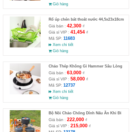
Giỏ hàng
Rổ úp chén bát thoát nước 44,5x23x18cm
42,300
Giá bán :
₫
41,454
Giá sỉ VIP :
₫
11683
Mã SP:
Xem chi tiết
Giỏ hàng
Chảo Thép Không Gỉ Hammer Sâu Lòng
63,000
Giá bán :
₫
58,000
Giá sỉ VIP :
₫
12737
Mã SP:
Xem chi tiết
Giỏ hàng
Bộ Nồi Chảo Chống Dính Nấu Ăn Khi Đi
Du Lịch 8 Món
222,000
Giá bán :
₫
215,000
Giá sỉ VIP :
₫
13178
Mã SP: