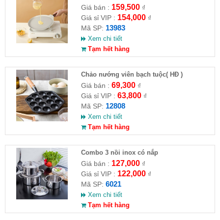
trứng loại tròn ( HĐ )
159,500
Giá bán :
₫
154,000
Giá sỉ VIP :
₫
13983
Mã SP:
Xem chi tiết
Tạm hết hàng
Chảo nướng viên bạch tuộc( HĐ )
69,300
Giá bán :
₫
63,800
Giá sỉ VIP :
₫
12808
Mã SP:
Xem chi tiết
Tạm hết hàng
Combo 3 nồi inox có nắp
127,000
Giá bán :
₫
122,000
Giá sỉ VIP :
₫
6021
Mã SP:
Xem chi tiết
Tạm hết hàng