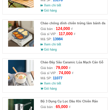
Xem chi tiết
Giỏ hàng
Chảo chống dính chiên trứng làm bánh đa
năng 3 ngăn
124,000
Giá bán :
₫
117,000
Giá sỉ VIP :
₫
13984
Mã SP:
Xem chi tiết
Giỏ hàng
Chảo Đáy Sâu Caramic Lúa Mạch Cán Gỗ
79,000
Giá bán :
₫
74,000
Giá sỉ VIP :
₫
11077
Mã SP:
Xem chi tiết
Giỏ hàng
Bộ 3 Dụng Cụ Lọc Dầu Khi Chiên Rán
65,000
Giá bán :
₫