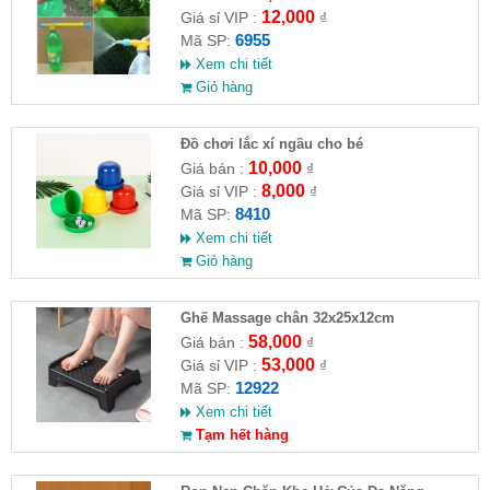
12,000
Giá sỉ VIP :
₫
6955
Mã SP:
Xem chi tiết
Giỏ hàng
Đồ chơi lắc xí ngầu cho bé
10,000
Giá bán :
₫
8,000
Giá sỉ VIP :
₫
8410
Mã SP:
Xem chi tiết
Giỏ hàng
Ghế Massage chân 32x25x12cm
58,000
Giá bán :
₫
53,000
Giá sỉ VIP :
₫
12922
Mã SP:
Xem chi tiết
Tạm hết hàng