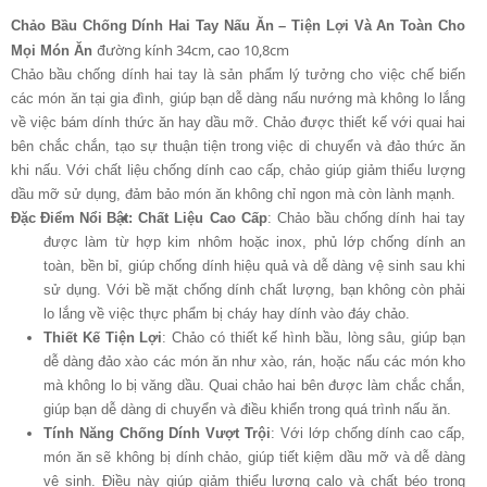
Chảo Bầu Chống Dính Hai Tay Nấu Ăn – Tiện Lợi Và An Toàn Cho
đường kính 34cm, cao 10,8cm
Mọi Món Ăn
Chảo bầu chống dính hai tay là sản phẩm lý tưởng cho việc chế biến
các món ăn tại gia đình, giúp bạn dễ dàng nấu nướng mà không lo lắng
về việc bám dính thức ăn hay dầu mỡ. Chảo được thiết kế với quai hai
bên chắc chắn, tạo sự thuận tiện trong việc di chuyển và đảo thức ăn
khi nấu. Với chất liệu chống dính cao cấp, chảo giúp giảm thiểu lượng
dầu mỡ sử dụng, đảm bảo món ăn không chỉ ngon mà còn lành mạnh.
Đặc Điểm Nổi Bật:
Chất Liệu Cao Cấp
: Chảo bầu chống dính hai tay
được làm từ hợp kim nhôm hoặc inox, phủ lớp chống dính an
toàn, bền bỉ, giúp chống dính hiệu quả và dễ dàng vệ sinh sau khi
sử dụng. Với bề mặt chống dính chất lượng, bạn không còn phải
lo lắng về việc thực phẩm bị cháy hay dính vào đáy chảo.
Thiết Kế Tiện Lợi
: Chảo có thiết kế hình bầu, lòng sâu, giúp bạn
dễ dàng đảo xào các món ăn như xào, rán, hoặc nấu các món kho
mà không lo bị văng dầu. Quai chảo hai bên được làm chắc chắn,
giúp bạn dễ dàng di chuyển và điều khiển trong quá trình nấu ăn.
Tính Năng Chống Dính Vượt Trội
: Với lớp chống dính cao cấp,
món ăn sẽ không bị dính chảo, giúp tiết kiệm dầu mỡ và dễ dàng
vệ sinh. Điều này giúp giảm thiểu lượng calo và chất béo trong