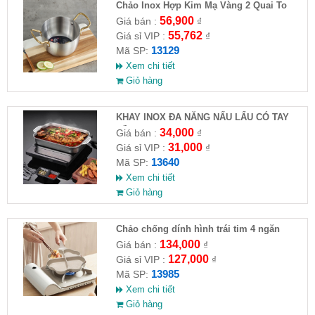
Chảo Inox Hợp Kim Mạ Vàng 2 Quai To
18cm
56,900
Giá bán :
₫
55,762
Giá sỉ VIP :
₫
13129
Mã SP:
Xem chi tiết
Giỏ hàng
KHAY INOX ĐA NĂNG NẤU LẨU CÓ TAY
CẦM
34,000
Giá bán :
₫
31,000
Giá sỉ VIP :
₫
13640
Mã SP:
Xem chi tiết
Giỏ hàng
Chảo chống dính hình trái tim 4 ngăn
134,000
Giá bán :
₫
127,000
Giá sỉ VIP :
₫
13985
Mã SP:
Xem chi tiết
Giỏ hàng