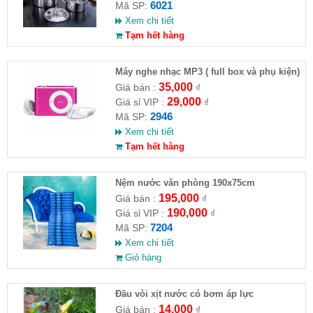
6021
Mã SP:
Xem chi tiết
Tạm hết hàng
Máy nghe nhạc MP3 ( full box và phụ kiện)
35,000
Giá bán :
₫
29,000
Giá sỉ VIP :
₫
2946
Mã SP:
Xem chi tiết
Tạm hết hàng
Nệm nước văn phòng 190x75cm
195,000
Giá bán :
₫
190,000
Giá sỉ VIP :
₫
7204
Mã SP:
Xem chi tiết
Giỏ hàng
Đầu vòi xịt nước có bơm áp lực
14,000
Giá bán :
₫