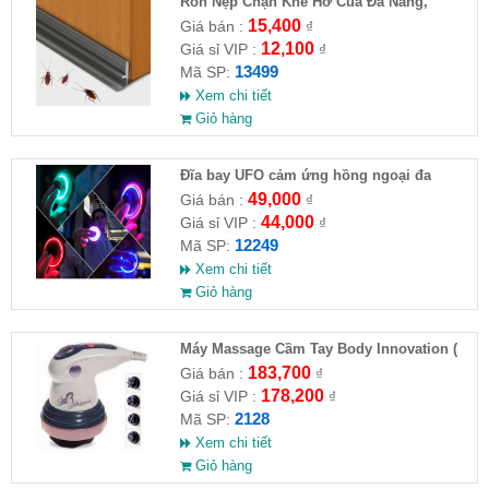
Ron Nẹp Chặn Khe Hở Của Đa Năng,
Chống Côn Trùng( HĐ )
15,400
Giá bán :
₫
12,100
Giá sỉ VIP :
₫
13499
Mã SP:
Xem chi tiết
Giỏ hàng
Đĩa bay UFO cảm ứng hồng ngoại đa
chiều tự động bay về
49,000
Giá bán :
₫
44,000
Giá sỉ VIP :
₫
12249
Mã SP:
Xem chi tiết
Giỏ hàng
Máy Massage Cầm Tay Body Innovation (
HĐ )
183,700
Giá bán :
₫
178,200
Giá sỉ VIP :
₫
2128
Mã SP:
Xem chi tiết
Giỏ hàng