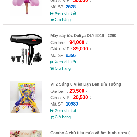
50,000
Giá sỉ VIP :
₫
2628
Mã SP:
Xem chi tiết
Giỏ hàng
Máy sấy tóc Deliya DLY-8018 - 2200
94,000
Giá bán :
₫
89,000
Giá sỉ VIP :
₫
9356
Mã SP:
Xem chi tiết
Giỏ hàng
VỈ 2 Súng 6 Viên Đạn Bắn Dín Tường
23,500
Giá bán :
₫
20,500
Giá sỉ VIP :
₫
10989
Mã SP:
Xem chi tiết
Giỏ hàng
Combo 4 chú tiểu múa võ ôm bình rượu (