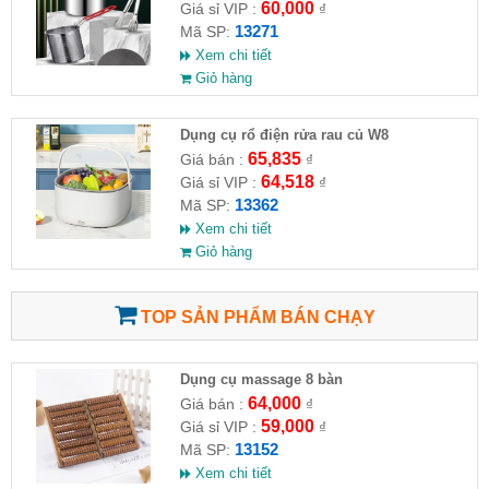
60,000
Giá sỉ VIP :
₫
13271
Mã SP:
Xem chi tiết
Giỏ hàng
Dụng cụ rổ điện rửa rau củ W8
65,835
Giá bán :
₫
64,518
Giá sỉ VIP :
₫
13362
Mã SP:
Xem chi tiết
Giỏ hàng
TOP SẢN PHẨM BÁN CHẠY
Dụng cụ massage 8 bàn
64,000
Giá bán :
₫
59,000
Giá sỉ VIP :
₫
13152
Mã SP:
Xem chi tiết