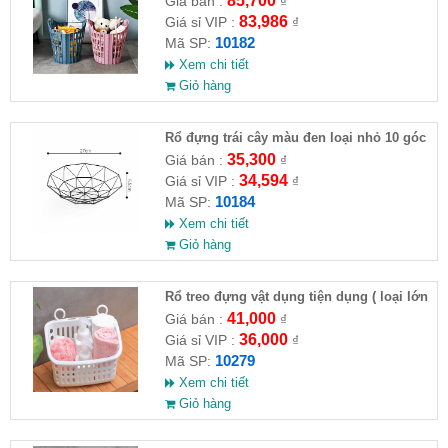
85,700
Giá bán :
₫
83,986
Giá sỉ VIP :
₫
10182
Mã SP:
Xem chi tiết
Giỏ hàng
Rổ đựng trái cây màu đen loại nhỏ 10 góc
27x6.5cm
35,300
Giá bán :
₫
34,594
Giá sỉ VIP :
₫
10184
Mã SP:
Xem chi tiết
Giỏ hàng
Rổ treo đựng vật dụng tiện dụng ( loại lớn
)
41,000
Giá bán :
₫
36,000
Giá sỉ VIP :
₫
10279
Mã SP:
Xem chi tiết
Giỏ hàng