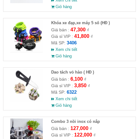
Xem chi tiết
Giỏ hàng
Khóa xe đạp,xe máy 5 số (HĐ )
47,300
Giá bán :
₫
41,800
Giá sỉ VIP :
₫
3406
Mã SP:
Xem chi tiết
Giỏ hàng
Dao tách vỏ hào ( HĐ )
6,100
Giá bán :
₫
3,850
Giá sỉ VIP :
₫
6322
Mã SP:
Xem chi tiết
Giỏ hàng
Combo 3 nồi inox có nắp
127,000
Giá bán :
₫
122,000
Giá sỉ VIP :
₫