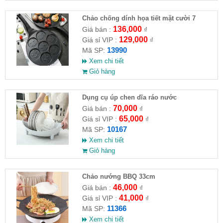
Chảo chống dính họa tiết mặt cười 7
khuôn
136,000
Giá bán :
₫
129,000
Giá sỉ VIP :
₫
13990
Mã SP:
Xem chi tiết
Giỏ hàng
Dụng cụ úp chen dĩa ráo nước
70,000
Giá bán :
₫
65,000
Giá sỉ VIP :
₫
10167
Mã SP:
Xem chi tiết
Giỏ hàng
Chảo nướng BBQ 33cm
46,000
Giá bán :
₫
41,000
Giá sỉ VIP :
₫
11366
Mã SP:
Xem chi tiết