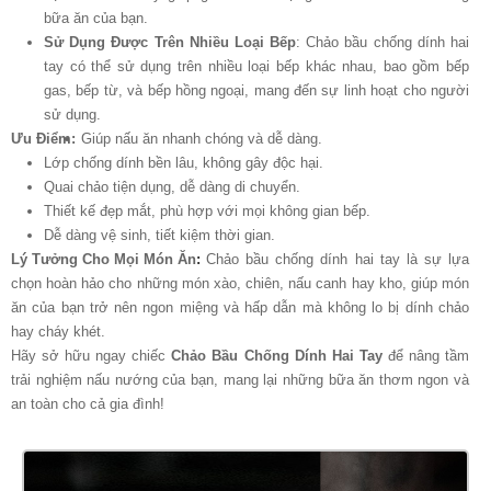
bữa ăn của bạn.
Sử Dụng Được Trên Nhiều Loại Bếp
: Chảo bầu chống dính hai
tay có thể sử dụng trên nhiều loại bếp khác nhau, bao gồm bếp
gas, bếp từ, và bếp hồng ngoại, mang đến sự linh hoạt cho người
sử dụng.
Ưu Điểm:
Giúp nấu ăn nhanh chóng và dễ dàng.
Lớp chống dính bền lâu, không gây độc hại.
Quai chảo tiện dụng, dễ dàng di chuyển.
Thiết kế đẹp mắt, phù hợp với mọi không gian bếp.
Dễ dàng vệ sinh, tiết kiệm thời gian.
Lý Tưởng Cho Mọi Món Ăn
:
Chảo bầu chống dính hai tay là sự lựa
chọn hoàn hảo cho những món xào, chiên, nấu canh hay kho, giúp món
ăn của bạn trở nên ngon miệng và hấp dẫn mà không lo bị dính chảo
hay cháy khét.
Hãy sở hữu ngay chiếc
Chảo Bầu Chống Dính Hai Tay
để nâng tầm
trải nghiệm nấu nướng của bạn, mang lại những bữa ăn thơm ngon và
an toàn cho cả gia đình!