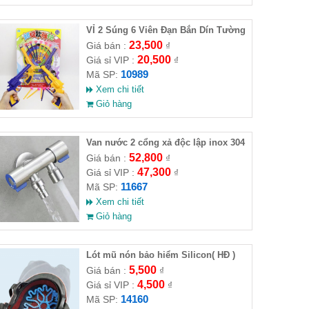
VỈ 2 Súng 6 Viên Đạn Bắn Dín Tường
23,500
Giá bán :
₫
20,500
Giá sỉ VIP :
₫
10989
Mã SP:
Xem chi tiết
Giỏ hàng
Van nước 2 cổng xả độc lập inox 304
( Full VAT )
52,800
Giá bán :
₫
47,300
Giá sỉ VIP :
₫
11667
Mã SP:
Xem chi tiết
Giỏ hàng
Lót mũ nón bảo hiểm Silicon( HĐ )
5,500
Giá bán :
₫
4,500
Giá sỉ VIP :
₫
14160
Mã SP: