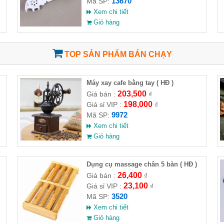
13670
Mã SP:
Xem chi tiết
Giỏ hàng
TOP SẢN PHẨM BÁN CHẠY
Máy xay cafe bằng tay ( HĐ )
203,500
Giá bán :
₫
198,000
Giá sỉ VIP :
₫
9972
Mã SP:
Xem chi tiết
Giỏ hàng
Dụng cụ massage chân 5 bàn ( HĐ )
26,400
Giá bán :
₫
23,100
Giá sỉ VIP :
₫
3520
Mã SP:
Xem chi tiết
Giỏ hàng