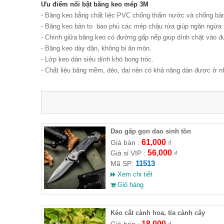
Ưu điểm nổi bật băng keo mép 3M
- Băng keo bằng chất liệc PVC chống thấm nước và chống b
- Băng keo bản to bao phủ các mép chậu rửa giúp ngăn ngừa
- Chính giữa băng keo có đường gấp nếp giúp dính chặt vào đ
- Băng keo dày dặn, không bị ăn mòn.
- Lớp keo dán siêu dính khó bong tróc.
- Chất liệu băng mềm, dẻo, dai nên có khả năng dán được ở 
Dao gấp gọn dao sinh tồn
61,000
Giá bán :
₫
56,000
Giá sỉ VIP :
₫
11513
Mã SP:
Xem chi tiết
Giỏ hàng
Kéo cắt cành hoa, tỉa cành cây
18,000