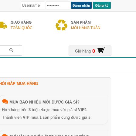
Đăng ký
GIAO HÀNG
SẢN PHẨM
TOÀN QUỐC
MỚI HÀNG TUẦN
0
Giỏ hàng
HỎI ĐÁP MUA HÀNG
MUA BAO NHIÊU MỚI ĐƯỢC GIÁ SỈ?
Đơn hàng trên
3
triệu được mua với giá sỉ
VIP1
Thành viên
VIP
mua 1 sản phẩm cũng được giá sỉ