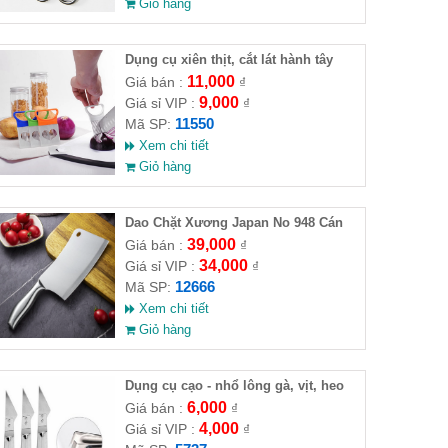
Giỏ hàng
Dụng cụ xiên thịt, cắt lát hành tây
11,000
Giá bán :
₫
9,000
Giá sỉ VIP :
₫
11550
Mã SP:
Xem chi tiết
Giỏ hàng
Dao Chặt Xương Japan No 948 Cán
Inox
39,000
Giá bán :
₫
34,000
Giá sỉ VIP :
₫
12666
Mã SP:
Xem chi tiết
Giỏ hàng
Dụng cụ cạo - nhổ lông gà, vịt, heo
6,000
Giá bán :
₫
4,000
Giá sỉ VIP :
₫