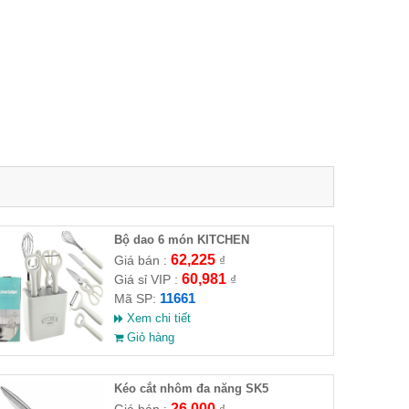
Bộ dao 6 món KITCHEN
62,225
Giá bán :
₫
60,981
Giá sỉ VIP :
₫
11661
Mã SP:
Xem chi tiết
Giỏ hàng
Kéo cắt nhôm đa năng SK5
26,000