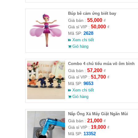
​Búp bê cảm ứng biết bay
55,000
Giá bán :
₫
50,000
Giá sỉ VIP :
₫
2628
Mã SP:
Xem chi tiết
Giỏ hàng
Combo 4 chú tiểu múa võ ôm bình
rượu ( HĐ )
57,200
Giá bán :
₫
51,700
Giá sỉ VIP :
₫
9653
Mã SP:
Xem chi tiết
Giỏ hàng
Nắp Ống Xả Máy Giặt Ngăn Mùi
21,000
Giá bán :
₫
19,000
Giá sỉ VIP :
₫
13352
Mã SP: