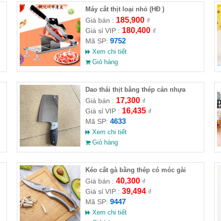
Máy cắt thịt loại nhỏ (HĐ )
185,900
Giá bán :
₫
180,400
Giá sỉ VIP :
₫
9752
Mã SP:
Xem chi tiết
Giỏ hàng
Dao thái thịt bằng thép cán nhựa
17,300
Giá bán :
₫
16,435
Giá sỉ VIP :
₫
4633
Mã SP:
Xem chi tiết
Giỏ hàng
Kéo cắt gà bằng thép có móc gài
khóa 24x4.5cm
40,300
Giá bán :
₫
39,494
Giá sỉ VIP :
₫
9447
Mã SP:
Xem chi tiết