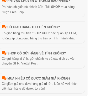
PHÍ VẬN CHUYỂN Ở TP.HCM BAO NHIÊU?
Phí vận chuyển nội thành 30K, Tới
SHOP
mua hàng
được Free Ship
CÓ GIAO HÀNG THU TIỀN KHÔNG?
Có giao hàng thu tiền
"SHIP COD"
các quận Tp.HCM,
Không áp dụng giao hàng thu tiền ở Tỉnh Thành khác
SHOP CÓ GỬI HÀNG VỀ TỈNH KHÔNG?
Có gửi hàng đi tỉnh, gửi chành xe và các dịch vụ vận
chuyển GHN, Viettel Post…
MUA NHIỀU CÓ ĐƯỢC GIẢM GIÁ KHÔNG?
Có giảm giá cho đơn hàng giá trị lớn, Liên hệ với nhân
viên bán hàng để được tư vấn!