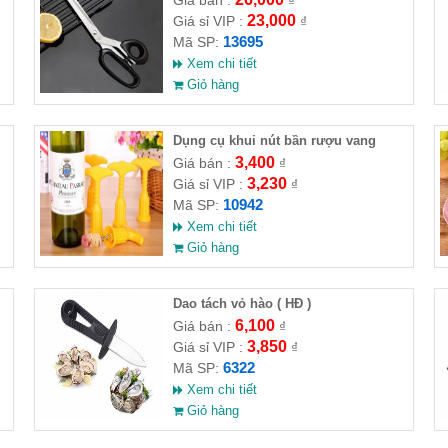
Giá bán :
₫
23,000
Giá sỉ VIP :
₫
13695
Mã SP:
Xem chi tiết
Giỏ hàng
Dụng cụ khui nút bần rượu vang
bằng nhựa
3,400
Giá bán :
₫
3,230
Giá sỉ VIP :
₫
10942
Mã SP:
Xem chi tiết
Giỏ hàng
Dao tách vỏ hào ( HĐ )
6,100
Giá bán :
₫
3,850
Giá sỉ VIP :
₫
6322
Mã SP:
Xem chi tiết
Giỏ hàng