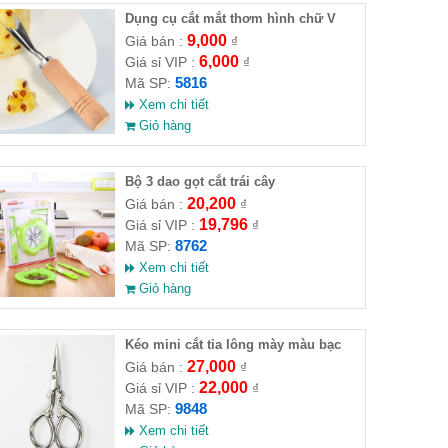
Dụng cụ cắt mắt thơm hình chữ V
9,000
Giá bán :
₫
6,000
Giá sỉ VIP :
₫
5816
Mã SP:
Xem chi tiết
Giỏ hàng
Bộ 3 dao gọt cắt trái cây
20,200
Giá bán :
₫
19,796
Giá sỉ VIP :
₫
8762
Mã SP:
Xem chi tiết
Giỏ hàng
Kéo mini cắt tỉa lông mày màu bạc
9.5x4.8cm
27,000
Giá bán :
₫
22,000
Giá sỉ VIP :
₫
9848
Mã SP:
Xem chi tiết