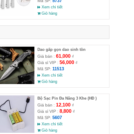
5737
Mã SP:
Xem chi tiết
Giỏ hàng
Dao gấp gọn dao sinh tồn
61,000
Giá bán :
₫
56,000
Giá sỉ VIP :
₫
11513
Mã SP:
Xem chi tiết
Giỏ hàng
Bộ Sạc Pin Đa Năng 3 Khe (HĐ )
12,100
Giá bán :
₫
8,800
Giá sỉ VIP :
₫
5607
Mã SP:
Xem chi tiết
Giỏ hàng