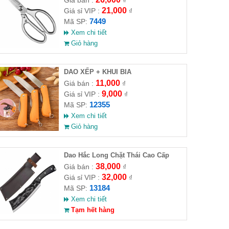
Giá bán :
₫
21,000
Giá sỉ VIP :
₫
7449
Mã SP:
Xem chi tiết
Giỏ hàng
DAO XẾP + KHUI BIA
11,000
Giá bán :
₫
9,000
Giá sỉ VIP :
₫
12355
Mã SP:
Xem chi tiết
Giỏ hàng
Dao Hắc Long Chặt Thái Cao Cấp
38,000
Giá bán :
₫
32,000
Giá sỉ VIP :
₫
13184
Mã SP:
Xem chi tiết
Tạm hết hàng