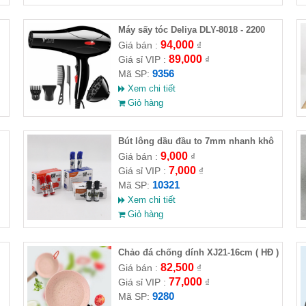
Máy sấy tóc Deliya DLY-8018 - 2200
94,000
Giá bán :
₫
89,000
Giá sỉ VIP :
₫
9356
Mã SP:
Xem chi tiết
Giỏ hàng
Bút lông dầu đầu to 7mm nhanh khô
9,000
Giá bán :
₫
7,000
Giá sỉ VIP :
₫
10321
Mã SP:
Xem chi tiết
Giỏ hàng
Chảo đá chống dính XJ21-16cm ( HĐ )
82,500
Giá bán :
₫
77,000
Giá sỉ VIP :
₫
9280
Mã SP: