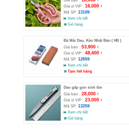
Giá bán :
₫
16,000
Giá sỉ VIP :
₫
13109
Mã SP:
Xem chi tiết
Giỏ hàng
Đá Mài Dao, Kéo Nhật Bản ( HĐ )
53,900
Giá bán :
₫
48,400
Giá sỉ VIP :
₫
12659
Mã SP:
Xem chi tiết
Tạm hết hàng
Dao gấp gọn sinh tồn
28,000
Giá bán :
₫
23,000
Giá sỉ VIP :
₫
13259
Mã SP:
Xem chi tiết
Giỏ hàng