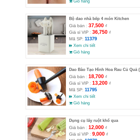
Giỏ hàng
Bộ dao nhà bếp 4 món Kitchen
37,500
Giá bán :
₫
36,750
Giá sỉ VIP :
₫
11379
Mã SP:
Xem chi tiết
Giỏ hàng
Dao Bào Tạo Hình Hoa Rau Củ Quả (
HĐ )
18,700
Giá bán :
₫
13,200
Giá sỉ VIP :
₫
11795
Mã SP:
Xem chi tiết
Giỏ hàng
Dụng cụ lấy ruột khổ qua
12,000
Giá bán :
₫
9,000
Giá sỉ VIP :
₫