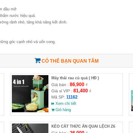
ám dầu mỡ
 thấm nước hiệu quả.
ường rãnh nhỏ, tăng khả năng kết dính.
những góc cạnh nhỏ và uốn cong.
CÓ THỂ BẠN QUAN TÂM
Máy thái rau củ quả ( HĐ )
86,900
Giá bán :
₫
81,400
Giá sỉ VIP :
₫
11162
Mã SP:
Xem chi tiết
Giỏ hàng
KÉO CẮT THỨC ĂN QUAI LỆCH Z6
26,000