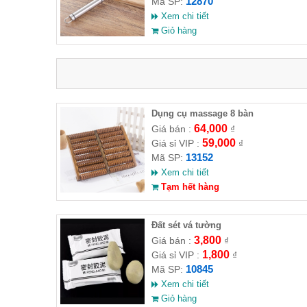
12870
Mã SP:
Xem chi tiết
Giỏ hàng
Dụng cụ massage 8 bàn
64,000
Giá bán :
₫
59,000
Giá sỉ VIP :
₫
13152
Mã SP:
Xem chi tiết
Tạm hết hàng
Đất sét vá tường
3,800
Giá bán :
₫
1,800
Giá sỉ VIP :
₫
10845
Mã SP:
Xem chi tiết
Giỏ hàng