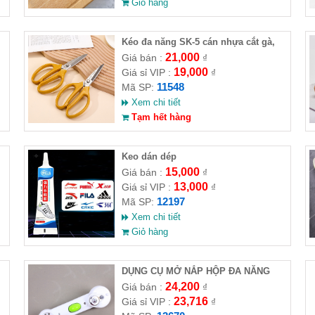
Giỏ hàng
Kéo đa năng SK-5 cán nhựa cắt gà,
vải, giấy
21,000
Giá bán :
₫
19,000
Giá sỉ VIP :
₫
11548
Mã SP:
Xem chi tiết
Tạm hết hàng
Keo dán dép
15,000
Giá bán :
₫
13,000
Giá sỉ VIP :
₫
12197
Mã SP:
Xem chi tiết
Giỏ hàng
DỤNG CỤ MỞ NẮP HỘP ĐA NĂNG
KITCHEN CANDO 6IN1
24,200
Giá bán :
₫
23,716
Giá sỉ VIP :
₫