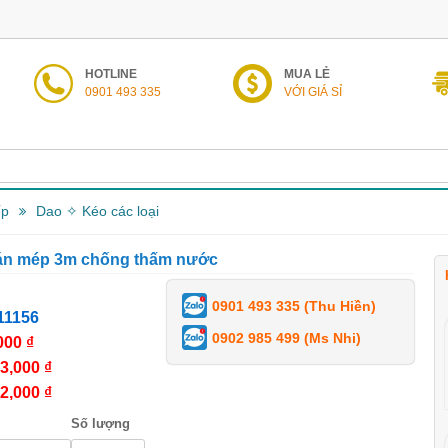
HOTLINE
MUA LẺ
0901 493 335
VỚI GIÁ SỈ
ếp
Dao ✧ Kéo các loại
án mép 3m chống thấm nước
0901 493 335 (Thu Hiền)
11156
0902 985 499 (Ms Nhi)
000 ₫
3,000 ₫
2,000 ₫
Số lượng