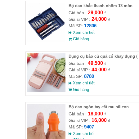
Bộ dao khắc thanh nhôm 13 món
29,000
Giá bán :
₫
24,000
Giá sỉ VIP :
₫
12806
Mã SP:
Xem chi tiết
Giỏ hàng
Dụng cụ bào củ quả có khay đựng (
HĐ )
49,500
Giá bán :
₫
44,000
Giá sỉ VIP :
₫
8780
Mã SP:
Xem chi tiết
Giỏ hàng
Bộ dao ngón tay cắt rau silicon
5.3x3.1cm
18,000
Giá bán :
₫
16,000
Giá sỉ VIP :
₫
9407
Mã SP:
Xem chi tiết