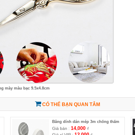
lông mày màu bạc 9.5x4.8cm
CÓ THỂ BẠN QUAN TÂM
Băng dính dán mép 3m chống thấm
nước
14,000
Giá bán :
₫
12,000
Giá sỉ VIP :
₫