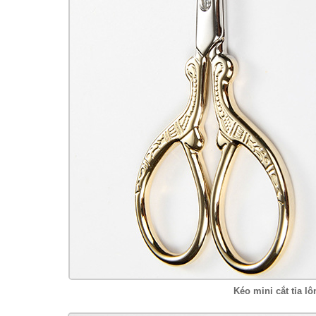
Kéo mini cắt tỉa 