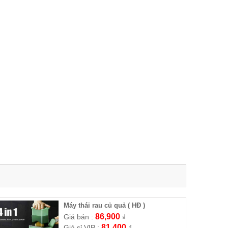
Máy thái rau củ quả ( HĐ )
86,900
Giá bán :
₫
81,400
Giá sỉ VIP :
₫