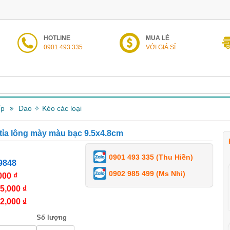
HOTLINE
MUA LẺ
0901 493 335
VỚI GIÁ SỈ
ếp
Dao ✧ Kéo các loại
 tỉa lông mày màu bạc 9.5x4.8cm
0901 493 335 (Thu Hiền)
9848
0902 985 499 (Ms Nhi)
000 ₫
5,000 ₫
2,000 ₫
Số lượng