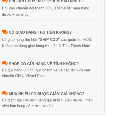
PHÍ VẬN CHUYỂN Ở TP.HCM BAO NHIÊU?
Phí vận chuyển nội thành 30K, Tới
SHOP
mua hàng
được Free Ship
CÓ GIAO HÀNG THU TIỀN KHÔNG?
Có giao hàng thu tiền
"SHIP COD"
các quận Tp.HCM,
Không áp dụng giao hàng thu tiền ở Tỉnh Thành khác
SHOP CÓ GỬI HÀNG VỀ TỈNH KHÔNG?
Có gửi hàng đi tỉnh, gửi chành xe và các dịch vụ vận
chuyển GHN, Viettel Post…
MUA NHIỀU CÓ ĐƯỢC GIẢM GIÁ KHÔNG?
Có giảm giá cho đơn hàng giá trị lớn, Liên hệ với nhân
viên bán hàng để được tư vấn!