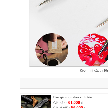
Kéo mini cắt tỉa 
Dao gấp gọn dao sinh tồn
61,000
Giá bán :
₫
56,000
Giá sỉ VIP :
₫