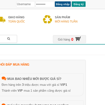
Đăng ký
GIAO HÀNG
SẢN PHẨM
TOÀN QUỐC
MỚI HÀNG TUẦN
0
Giỏ hàng
HỎI ĐÁP MUA HÀNG
MUA BAO NHIÊU MỚI ĐƯỢC GIÁ SỈ?
Đơn hàng trên
3
triệu được mua với giá sỉ
VIP1
Thành viên
VIP
mua 1 sản phẩm cũng được giá sỉ