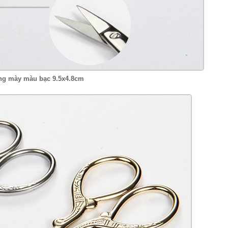
lông mày màu bạc 9.5x4.8cm