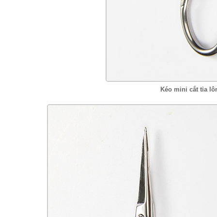
Kéo mini cắt tỉa 