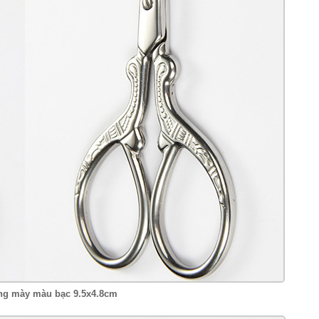
lông mày màu bạc 9.5x4.8cm