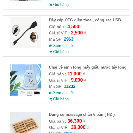
Giỏ hàng
Dây cáp OTG điện thoại, cổng sạc USB
4,500
Giá bán :
₫
2,500
Giá sỉ VIP :
₫
2963
Mã SP:
Xem chi tiết
Giỏ hàng
Chai vệ sinh lồng máy giặt, nước tẩy lồng
máy giặt CLEANING FLUID
11,000
Giá bán :
₫
9,000
Giá sỉ VIP :
₫
11232
Mã SP:
Xem chi tiết
Giỏ hàng
Dụng cụ massage chân 6 bàn ( HĐ )
36,300
Giá bán :
₫
30,800
Giá sỉ VIP :
₫