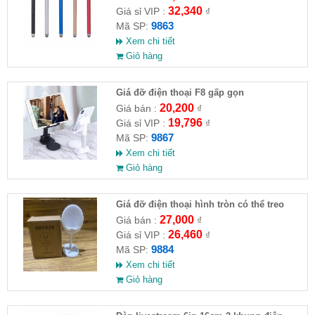
32,340
Giá sỉ VIP :
₫
9863
Mã SP:
Xem chi tiết
Giỏ hàng
Giá đỡ điện thoại F8 gấp gọn
20,200
Giá bán :
₫
19,796
Giá sỉ VIP :
₫
9867
Mã SP:
Xem chi tiết
Giỏ hàng
Giá đỡ điện thoại hình tròn có thể treo
móc khoá
27,000
Giá bán :
₫
26,460
Giá sỉ VIP :
₫
9884
Mã SP:
Xem chi tiết
Giỏ hàng