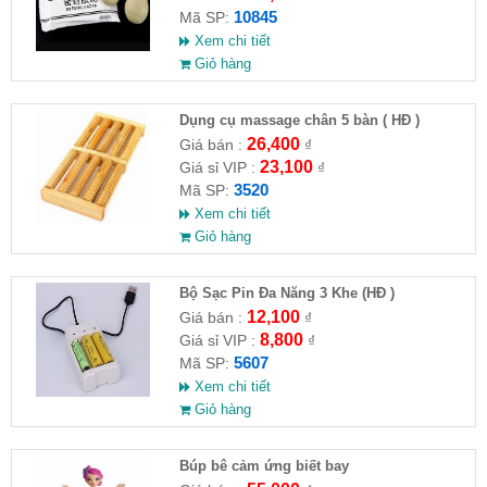
10845
Mã SP:
Xem chi tiết
Giỏ hàng
Dụng cụ massage chân 5 bàn ( HĐ )
26,400
Giá bán :
₫
23,100
Giá sỉ VIP :
₫
3520
Mã SP:
Xem chi tiết
Giỏ hàng
Bộ Sạc Pin Đa Năng 3 Khe (HĐ )
12,100
Giá bán :
₫
8,800
Giá sỉ VIP :
₫
5607
Mã SP:
Xem chi tiết
Giỏ hàng
​Búp bê cảm ứng biết bay