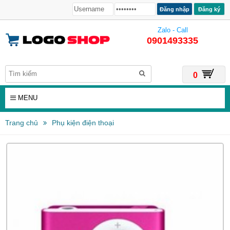
Đăng ký
Zalo - Call
0901493335
0
MENU
Trang chủ
Phụ kiện điện thoại