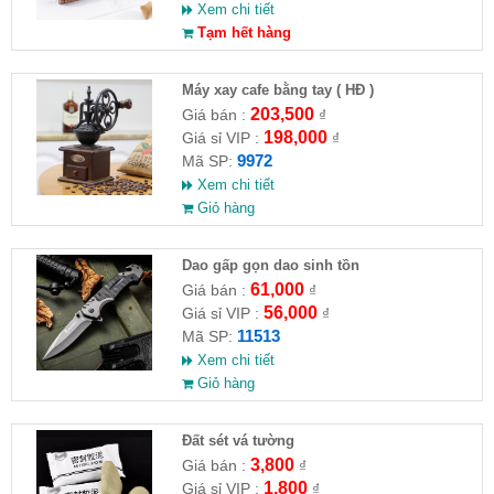
Xem chi tiết
Tạm hết hàng
Máy xay cafe bằng tay ( HĐ )
203,500
Giá bán :
₫
198,000
Giá sỉ VIP :
₫
9972
Mã SP:
Xem chi tiết
Giỏ hàng
Dao gấp gọn dao sinh tồn
61,000
Giá bán :
₫
56,000
Giá sỉ VIP :
₫
11513
Mã SP:
Xem chi tiết
Giỏ hàng
Đất sét vá tường
3,800
Giá bán :
₫
1,800
Giá sỉ VIP :
₫