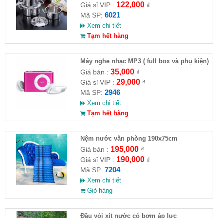
122,000
Giá sỉ VIP :
₫
6021
Mã SP:
Xem chi tiết
Tạm hết hàng
Máy nghe nhạc MP3 ( full box và phụ kiện)
35,000
Giá bán :
₫
29,000
Giá sỉ VIP :
₫
2946
Mã SP:
Xem chi tiết
Tạm hết hàng
Nệm nước văn phòng 190x75cm
195,000
Giá bán :
₫
190,000
Giá sỉ VIP :
₫
7204
Mã SP:
Xem chi tiết
Giỏ hàng
Đầu vòi xịt nước có bơm áp lực