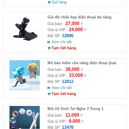
Giỏ hàng
Giá đỡ chân kẹp điện thoại đa năng
27,000
Giá bán :
₫
24,000
Giá sỉ VIP :
₫
12695
Mã SP:
Xem chi tiết
Tạm hết hàng
Mũ bảo hiểm che nắng điện thoại (loại
nhỏ)
38,000
Giá bán :
₫
33,000
Giá sỉ VIP :
₫
12812
Mã SP:
Xem chi tiết
Tạm hết hàng
Bút Vệ Sinh Tai Nghe 3 Trong 1
11,000
Giá bán :
₫
9,000
Giá sỉ VIP :
₫
13476
Mã SP: