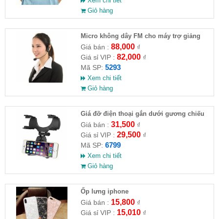
Xem chi tiết
Giỏ hàng
Micro không dây FM cho máy trợ giảng
88,000
Giá bán :
₫
82,000
Giá sỉ VIP :
₫
5293
Mã SP:
Xem chi tiết
Giỏ hàng
Giá đỡ điện thoại gắn dưới gương chiếu
hậu xe hơi
31,500
Giá bán :
₫
29,500
Giá sỉ VIP :
₫
6799
Mã SP:
Xem chi tiết
Giỏ hàng
Ốp lưng iphone
15,800
Giá bán :
₫
15,010
Giá sỉ VIP :
₫