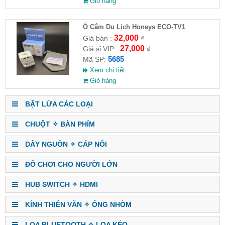
Giỏ hàng
Ổ Cắm Du Lịch Honeys ECO-TV1
32,000
Giá bán :
₫
27,000
Giá sỉ VIP :
₫
5685
Mã SP:
Xem chi tiết
Giỏ hàng
BẬT LỬA CÁC LOẠI
CHUỘT ✧ BÀN PHÍM
DÂY NGUỒN ✧ CÁP NỐI
ĐỒ CHƠI CHO NGƯỜI LỚN
HUB SWITCH ✧ HDMI
KÍNH THIÊN VĂN ✧ ỐNG NHÒM
LOA BLUETOOTH ✧ LOA KÉO