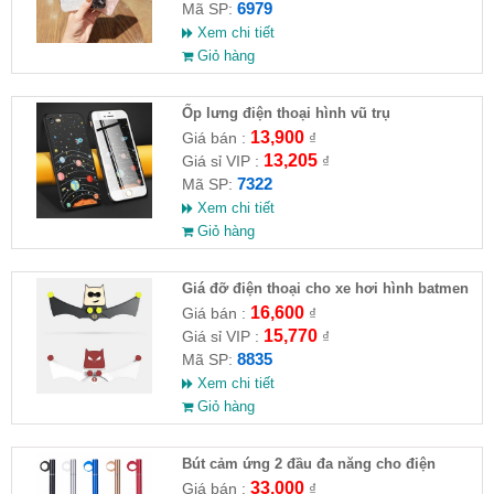
6979
Mã SP:
Xem chi tiết
Giỏ hàng
Ốp lưng điện thoại hình vũ trụ
13,900
Giá bán :
₫
13,205
Giá sỉ VIP :
₫
7322
Mã SP:
Xem chi tiết
Giỏ hàng
Giá đỡ điện thoại cho xe hơi hình batmen
16,600
Giá bán :
₫
15,770
Giá sỉ VIP :
₫
8835
Mã SP:
Xem chi tiết
Giỏ hàng
Bút cảm ứng 2 đầu đa năng cho điện
thoại, máy tính bảng
33,000
Giá bán :
₫