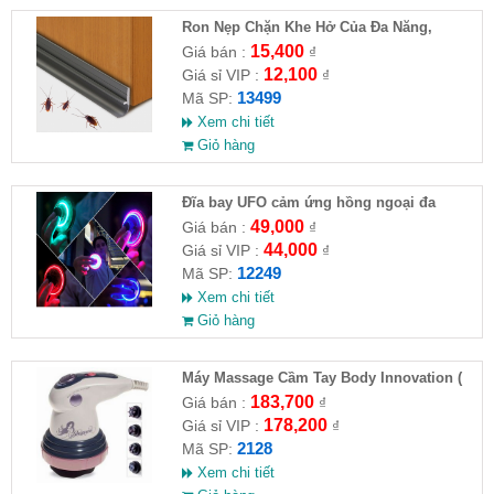
Ron Nẹp Chặn Khe Hở Của Đa Năng,
Chống Côn Trùng( HĐ )
15,400
Giá bán :
₫
12,100
Giá sỉ VIP :
₫
13499
Mã SP:
Xem chi tiết
Giỏ hàng
Đĩa bay UFO cảm ứng hồng ngoại đa
chiều tự động bay về
49,000
Giá bán :
₫
44,000
Giá sỉ VIP :
₫
12249
Mã SP:
Xem chi tiết
Giỏ hàng
Máy Massage Cầm Tay Body Innovation (
HĐ )
183,700
Giá bán :
₫
178,200
Giá sỉ VIP :
₫
2128
Mã SP:
Xem chi tiết