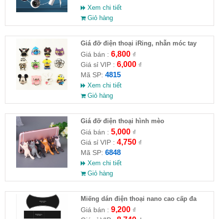
Xem chi tiết
Giỏ hàng
Giá đỡ điện thoại iRing, nhẫn móc tay
chống rớt (nhiều kiểu)
6,800
Giá bán :
₫
6,000
Giá sỉ VIP :
₫
4815
Mã SP:
Xem chi tiết
Giỏ hàng
Giá đỡ điện thoại hình mèo
5,000
Giá bán :
₫
4,750
Giá sỉ VIP :
₫
6848
Mã SP:
Xem chi tiết
Giỏ hàng
Miếng dán điện thoại nano cao cấp đa
năng
9,200
Giá bán :
₫