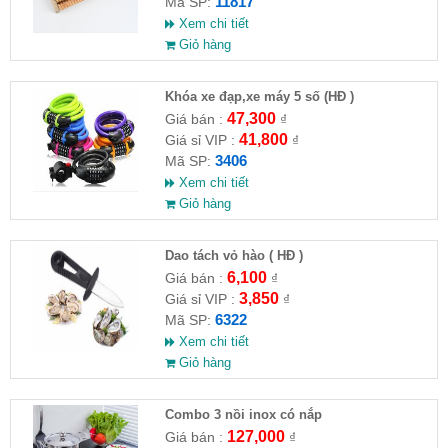
11817
Mã SP:
Xem chi tiết
Giỏ hàng
Khóa xe đạp,xe máy 5 số (HĐ )
47,300
Giá bán :
₫
41,800
Giá sỉ VIP :
₫
3406
Mã SP:
Xem chi tiết
Giỏ hàng
Dao tách vỏ hào ( HĐ )
6,100
Giá bán :
₫
3,850
Giá sỉ VIP :
₫
6322
Mã SP:
Xem chi tiết
Giỏ hàng
Combo 3 nồi inox có nắp
127,000
Giá bán :
₫