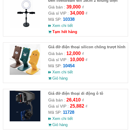
Đèn livestream 6in 16cm 2 khung điện
thoại
39,000
Giá bán :
₫
34,000
Giá sỉ VIP :
₫
10338
Mã SP:
Xem chi tiết
Tạm hết hàng
Giá đỡ điện thoại silicon chống trượt hình
thú
12,000
Giá bán :
₫
10,000
Giá sỉ VIP :
₫
10454
Mã SP:
Xem chi tiết
Giỏ hàng
Giá đỡ điện thoại di động ô tô
26,410
Giá bán :
₫
25,882
Giá sỉ VIP :
₫
11728
Mã SP:
Xem chi tiết
Giỏ hàng