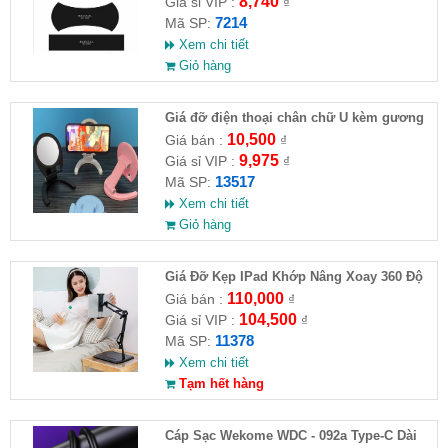
8,740
Giá sỉ VIP :
₫
7214
Mã SP:
Xem chi tiết
Giỏ hàng
Giá đỡ điện thoại chân chữ U kèm gương
10,500
Giá bán :
₫
9,975
Giá sỉ VIP :
₫
13517
Mã SP:
Xem chi tiết
Giỏ hàng
Giá Đỡ Kẹp IPad Khớp Nâng Xoay 360 Độ
Đa Năng( HĐ )
110,000
Giá bán :
₫
104,500
Giá sỉ VIP :
₫
11378
Mã SP:
Xem chi tiết
Tạm hết hàng
Cáp Sạc Wekome WDC - 092a Type-C Dài