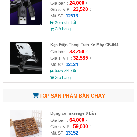
3M
24,000
Giá bán :
₫
23,520
Giá sỉ VIP :
₫
12513
Mã SP:
Xem chi tiết
Giỏ hàng
Kẹp Điện Thoại Trên Xe Máy CB-044
33,250
Giá bán :
₫
32,585
Giá sỉ VIP :
₫
13134
Mã SP:
Xem chi tiết
Giỏ hàng
TOP SẢN PHẨM BÁN CHẠY
Dụng cụ massage 8 bàn
64,000
Giá bán :
₫
59,000
Giá sỉ VIP :
₫
13152
Mã SP: