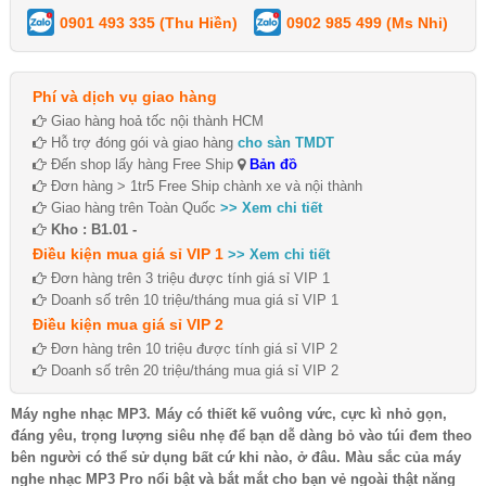
0901 493 335 (Thu Hiền)
0902 985 499 (Ms Nhi)
Phí và dịch vụ giao hàng
Giao hàng hoả tốc nội thành HCM
Hỗ trợ đóng gói và giao hàng
cho sàn TMDT
Đến shop lấy hàng Free Ship
Bản đồ
Đơn hàng > 1tr5 Free Ship chành xe và nội thành
Giao hàng trên Toàn Quốc
>> Xem chi tiết
Kho : B1.01 -
Điều kiện mua giá sỉ VIP 1
>> Xem chi tiết
Đơn hàng trên 3 triệu được tính giá sỉ VIP 1
Doanh số trên 10 triệu/tháng mua giá sỉ VIP 1
Điều kiện mua giá sỉ VIP 2
Đơn hàng trên 10 triệu được tính giá sỉ VIP 2
Doanh số trên 20 triệu/tháng mua giá sỉ VIP 2
Máy nghe nhạc MP3. Máy có thiết kế vuông vức, cực kì nhỏ gọn,
đáng yêu, trọng lượng siêu nhẹ để bạn dễ dàng bỏ vào túi đem theo
bên người có thể sử dụng bất cứ khi nào, ở đâu. Màu sắc của máy
nghe nhạc MP3 Pro nổi bật và bắt mắt cho bạn vẻ ngoài thật năng