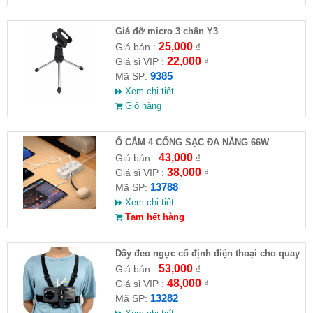
Giá đỡ micro 3 chân Y3
25,000
Giá bán :
₫
22,000
Giá sỉ VIP :
₫
9385
Mã SP:
Xem chi tiết
Giỏ hàng
Ổ CẮM 4 CỔNG SẠC ĐA NĂNG 66W
43,000
Giá bán :
₫
38,000
Giá sỉ VIP :
₫
13788
Mã SP:
Xem chi tiết
Tạm hết hàng
Dây đeo ngực cố định điện thoại cho quay
video hành trình
53,000
Giá bán :
₫
48,000
Giá sỉ VIP :
₫
13282
Mã SP: