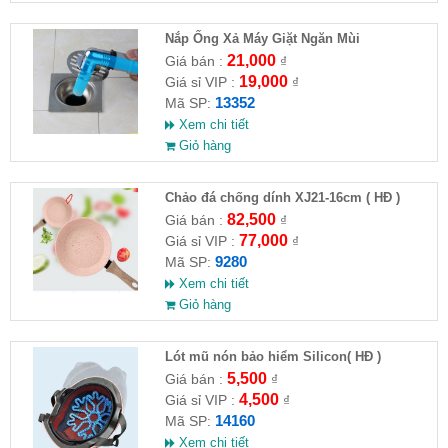
Nắp Ống Xả Máy Giặt Ngăn Mùi
21,000
Giá bán :
₫
19,000
Giá sỉ VIP :
₫
13352
Mã SP:
Xem chi tiết
Giỏ hàng
Chảo đá chống dính XJ21-16cm ( HĐ )
82,500
Giá bán :
₫
77,000
Giá sỉ VIP :
₫
9280
Mã SP:
Xem chi tiết
Giỏ hàng
Lót mũ nón bảo hiểm Silicon( HĐ )
5,500
Giá bán :
₫
4,500
Giá sỉ VIP :
₫
14160
Mã SP:
Xem chi tiết