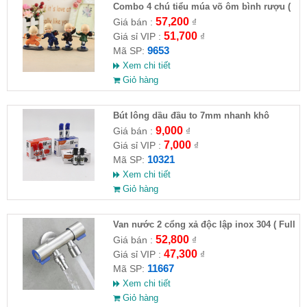
Combo 4 chú tiểu múa võ ôm bình rượu (
HĐ )
57,200
Giá bán :
₫
51,700
Giá sỉ VIP :
₫
9653
Mã SP:
Xem chi tiết
Giỏ hàng
Bút lông dầu đầu to 7mm nhanh khô
9,000
Giá bán :
₫
7,000
Giá sỉ VIP :
₫
10321
Mã SP:
Xem chi tiết
Giỏ hàng
Van nước 2 cổng xả độc lập inox 304 ( Full
VAT )
52,800
Giá bán :
₫
47,300
Giá sỉ VIP :
₫
11667
Mã SP:
Xem chi tiết
Giỏ hàng