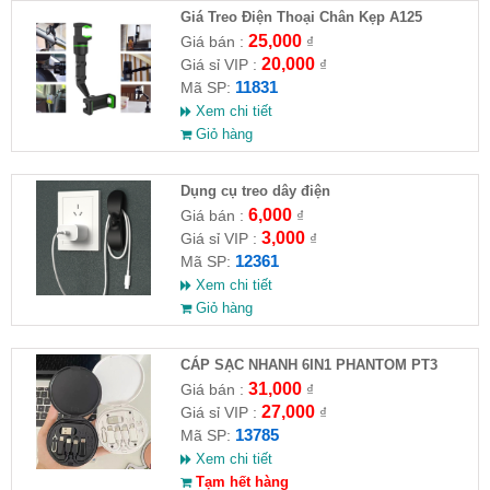
Giá Treo Điện Thoại Chân Kẹp A125
25,000
Giá bán :
₫
20,000
Giá sỉ VIP :
₫
11831
Mã SP:
Xem chi tiết
Giỏ hàng
Dụng cụ treo dây điện
6,000
Giá bán :
₫
3,000
Giá sỉ VIP :
₫
12361
Mã SP:
Xem chi tiết
Giỏ hàng
CÁP SẠC NHANH 6IN1 PHANTOM PT3
31,000
Giá bán :
₫
27,000
Giá sỉ VIP :
₫
13785
Mã SP:
Xem chi tiết
Tạm hết hàng