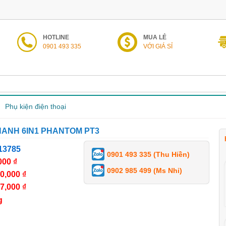
HOTLINE
MUA LẺ
0901 493 335
VỚI GIÁ SỈ
Phụ kiện điện thoại
ANH 6IN1 PHANTOM PT3
13785
0901 493 335 (Thu Hiền)
000 ₫
0902 985 499 (Ms Nhi)
0,000 ₫
7,000 ₫
g