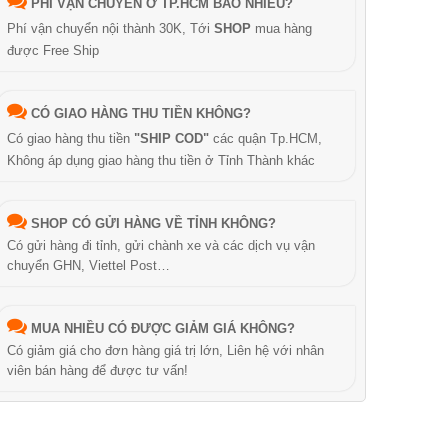
PHÍ VẬN CHUYỂN Ở TP.HCM BAO NHIÊU?
Phí vận chuyển nội thành 30K, Tới
SHOP
mua hàng
được Free Ship
CÓ GIAO HÀNG THU TIỀN KHÔNG?
Có giao hàng thu tiền
"SHIP COD"
các quận Tp.HCM,
Không áp dụng giao hàng thu tiền ở Tỉnh Thành khác
SHOP CÓ GỬI HÀNG VỀ TỈNH KHÔNG?
Có gửi hàng đi tỉnh, gửi chành xe và các dịch vụ vận
chuyển GHN, Viettel Post…
MUA NHIỀU CÓ ĐƯỢC GIẢM GIÁ KHÔNG?
Có giảm giá cho đơn hàng giá trị lớn, Liên hệ với nhân
viên bán hàng để được tư vấn!