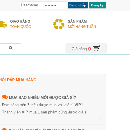
Đăng ký
GIAO HÀNG
SẢN PHẨM
TOÀN QUỐC
MỚI HÀNG TUẦN
0
Giỏ hàng
HỎI ĐÁP MUA HÀNG
MUA BAO NHIÊU MỚI ĐƯỢC GIÁ SỈ?
Đơn hàng trên
3
triệu được mua với giá sỉ
VIP1
Thành viên
VIP
mua 1 sản phẩm cũng được giá sỉ