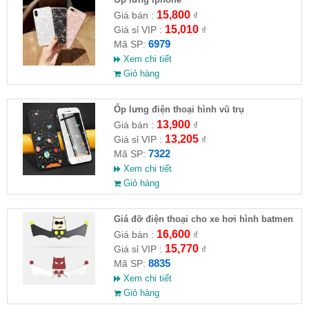
15,800
Giá bán :
₫
15,010
Giá sỉ VIP :
₫
6979
Mã SP:
Xem chi tiết
Giỏ hàng
Ốp lưng điện thoại hình vũ trụ
13,900
Giá bán :
₫
13,205
Giá sỉ VIP :
₫
7322
Mã SP:
Xem chi tiết
Giỏ hàng
Giá đỡ điện thoại cho xe hơi hình batmen
16,600
Giá bán :
₫
15,770
Giá sỉ VIP :
₫
8835
Mã SP:
Xem chi tiết
Giỏ hàng