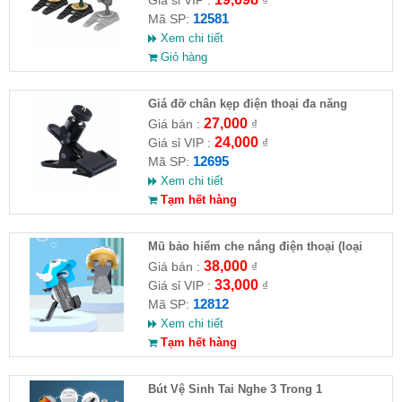
Giá sỉ VIP :
₫
12581
Mã SP:
Xem chi tiết
Giỏ hàng
Giá đỡ chân kẹp điện thoại đa năng
27,000
Giá bán :
₫
24,000
Giá sỉ VIP :
₫
12695
Mã SP:
Xem chi tiết
Tạm hết hàng
Mũ bảo hiểm che nắng điện thoại (loại
nhỏ)
38,000
Giá bán :
₫
33,000
Giá sỉ VIP :
₫
12812
Mã SP:
Xem chi tiết
Tạm hết hàng
Bút Vệ Sinh Tai Nghe 3 Trong 1