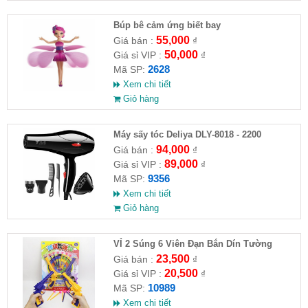
​Búp bê cảm ứng biết bay
55,000
Giá bán :
₫
50,000
Giá sỉ VIP :
₫
2628
Mã SP:
Xem chi tiết
Giỏ hàng
Máy sấy tóc Deliya DLY-8018 - 2200
94,000
Giá bán :
₫
89,000
Giá sỉ VIP :
₫
9356
Mã SP:
Xem chi tiết
Giỏ hàng
VỈ 2 Súng 6 Viên Đạn Bắn Dín Tường
23,500
Giá bán :
₫
20,500
Giá sỉ VIP :
₫
10989
Mã SP:
Xem chi tiết