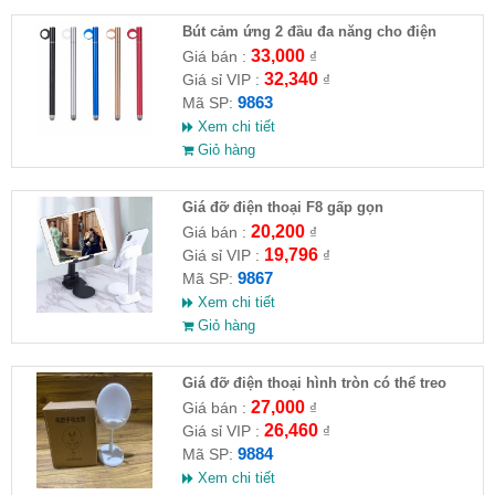
Bút cảm ứng 2 đầu đa năng cho điện
thoại, máy tính bảng
33,000
Giá bán :
₫
32,340
Giá sỉ VIP :
₫
9863
Mã SP:
Xem chi tiết
Giỏ hàng
Giá đỡ điện thoại F8 gấp gọn
20,200
Giá bán :
₫
19,796
Giá sỉ VIP :
₫
9867
Mã SP:
Xem chi tiết
Giỏ hàng
Giá đỡ điện thoại hình tròn có thể treo
móc khoá
27,000
Giá bán :
₫
26,460
Giá sỉ VIP :
₫
9884
Mã SP:
Xem chi tiết