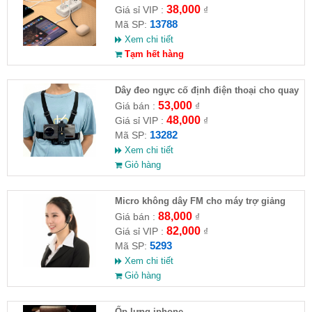
38,000
Giá sỉ VIP :
₫
13788
Mã SP:
Xem chi tiết
Tạm hết hàng
Dây đeo ngực cố định điện thoại cho quay
video hành trình
53,000
Giá bán :
₫
48,000
Giá sỉ VIP :
₫
13282
Mã SP:
Xem chi tiết
Giỏ hàng
Micro không dây FM cho máy trợ giảng
88,000
Giá bán :
₫
82,000
Giá sỉ VIP :
₫
5293
Mã SP:
Xem chi tiết
Giỏ hàng
Ốp lưng iphone