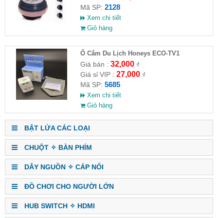
2128
Mã SP:
Xem chi tiết
Giỏ hàng
Ổ Cắm Du Lịch Honeys ECO-TV1
32,000
Giá bán :
₫
27,000
Giá sỉ VIP :
₫
5685
Mã SP:
Xem chi tiết
Giỏ hàng
BẬT LỬA CÁC LOẠI
CHUỘT ✧ BÀN PHÍM
DÂY NGUỒN ✧ CÁP NỐI
ĐỒ CHƠI CHO NGƯỜI LỚN
HUB SWITCH ✧ HDMI