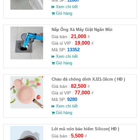
Mã SP:
Xem chi tiết
Giỏ hàng
Nắp Ống Xả Máy Giặt Ngăn Mùi
21,000
Giá bán :
₫
19,000
Giá sỉ VIP :
₫
13352
Mã SP:
Xem chi tiết
Giỏ hàng
Chảo đá chống dính XJ21-16cm ( HĐ )
82,500
Giá bán :
₫
77,000
Giá sỉ VIP :
₫
9280
Mã SP:
Xem chi tiết
Giỏ hàng
Lót mũ nón bảo hiểm Silicon( HĐ )
5,500
Giá bán :
₫