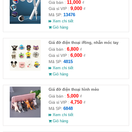
11,000
Giá bán :
₫
9,000
Giá sỉ VIP :
₫
13476
Mã SP:
Xem chi tiết
Giỏ hàng
Giá đỡ điện thoại iRing, nhẫn móc tay
chống rớt (nhiều kiểu)
6,800
Giá bán :
₫
6,000
Giá sỉ VIP :
₫
4815
Mã SP:
Xem chi tiết
Giỏ hàng
Giá đỡ điện thoại hình mèo
5,000
Giá bán :
₫
4,750
Giá sỉ VIP :
₫
6848
Mã SP:
Xem chi tiết
Giỏ hàng