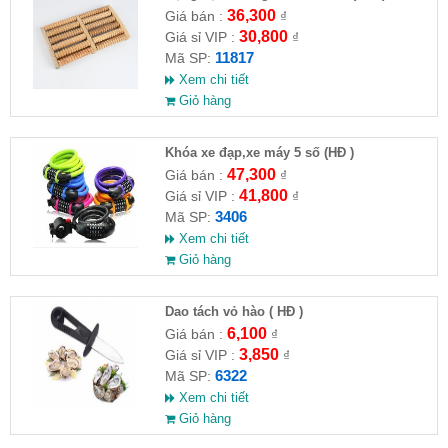
36,300
Giá bán :
₫
30,800
Giá sỉ VIP :
₫
11817
Mã SP:
Xem chi tiết
Giỏ hàng
Khóa xe đạp,xe máy 5 số (HĐ )
47,300
Giá bán :
₫
41,800
Giá sỉ VIP :
₫
3406
Mã SP:
Xem chi tiết
Giỏ hàng
Dao tách vỏ hào ( HĐ )
6,100
Giá bán :
₫
3,850
Giá sỉ VIP :
₫
6322
Mã SP:
Xem chi tiết
Giỏ hàng