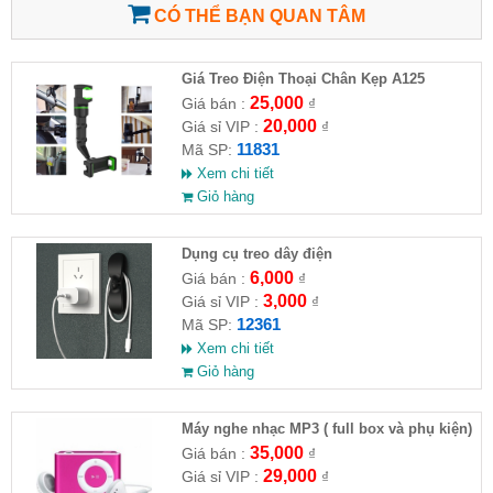
CÓ THỂ BẠN QUAN TÂM
Giá Treo Điện Thoại Chân Kẹp A125
25,000
Giá bán :
₫
20,000
Giá sỉ VIP :
₫
11831
Mã SP:
Xem chi tiết
Giỏ hàng
Dụng cụ treo dây điện
6,000
Giá bán :
₫
3,000
Giá sỉ VIP :
₫
12361
Mã SP:
Xem chi tiết
Giỏ hàng
Máy nghe nhạc MP3 ( full box và phụ kiện)
35,000
Giá bán :
₫
29,000
Giá sỉ VIP :
₫