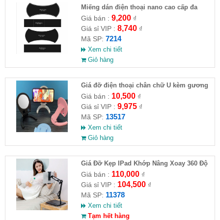
Miếng dán điện thoại nano cao cấp đa
năng
9,200
Giá bán :
₫
8,740
Giá sỉ VIP :
₫
7214
Mã SP:
Xem chi tiết
Giỏ hàng
Giá đỡ điện thoại chân chữ U kèm gương
10,500
Giá bán :
₫
9,975
Giá sỉ VIP :
₫
13517
Mã SP:
Xem chi tiết
Giỏ hàng
Giá Đỡ Kẹp IPad Khớp Nâng Xoay 360 Độ
Đa Năng( HĐ )
110,000
Giá bán :
₫
104,500
Giá sỉ VIP :
₫
11378
Mã SP:
Xem chi tiết
Tạm hết hàng