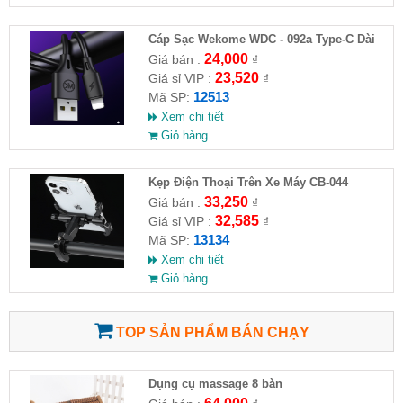
Cáp Sạc Wekome WDC - 092a Type-C Dài
3M
24,000
Giá bán :
₫
23,520
Giá sỉ VIP :
₫
12513
Mã SP:
Xem chi tiết
Giỏ hàng
Kẹp Điện Thoại Trên Xe Máy CB-044
33,250
Giá bán :
₫
32,585
Giá sỉ VIP :
₫
13134
Mã SP:
Xem chi tiết
Giỏ hàng
TOP SẢN PHẨM BÁN CHẠY
Dụng cụ massage 8 bàn