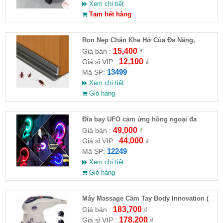
Xem chi tiết
Tạm hết hàng
Ron Nẹp Chặn Khe Hở Của Đa Năng,
Chống Côn Trùng( HĐ )
15,400
Giá bán :
₫
12,100
Giá sỉ VIP :
₫
13499
Mã SP:
Xem chi tiết
Giỏ hàng
Đĩa bay UFO cảm ứng hồng ngoại đa
chiều tự động bay về
49,000
Giá bán :
₫
44,000
Giá sỉ VIP :
₫
12249
Mã SP:
Xem chi tiết
Giỏ hàng
Máy Massage Cầm Tay Body Innovation (
HĐ )
183,700
Giá bán :
₫
178,200
Giá sỉ VIP :
₫