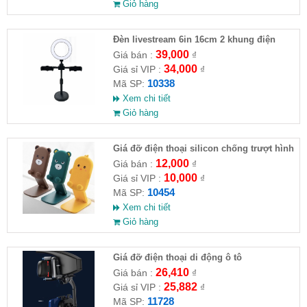
Giỏ hàng
Đèn livestream 6in 16cm 2 khung điện
thoại
39,000
Giá bán :
₫
34,000
Giá sỉ VIP :
₫
10338
Mã SP:
Xem chi tiết
Giỏ hàng
Giá đỡ điện thoại silicon chống trượt hình
thú
12,000
Giá bán :
₫
10,000
Giá sỉ VIP :
₫
10454
Mã SP:
Xem chi tiết
Giỏ hàng
Giá đỡ điện thoại di động ô tô
26,410
Giá bán :
₫
25,882
Giá sỉ VIP :
₫
11728
Mã SP: