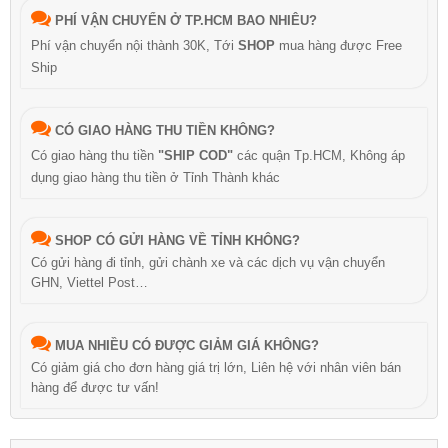
PHÍ VẬN CHUYỂN Ở TP.HCM BAO NHIÊU?
Phí vận chuyển nội thành 30K, Tới
SHOP
mua hàng được Free
Ship
CÓ GIAO HÀNG THU TIỀN KHÔNG?
Có giao hàng thu tiền
"SHIP COD"
các quận Tp.HCM, Không áp
dụng giao hàng thu tiền ở Tỉnh Thành khác
SHOP CÓ GỬI HÀNG VỀ TỈNH KHÔNG?
Có gửi hàng đi tỉnh, gửi chành xe và các dịch vụ vận chuyển
GHN, Viettel Post…
MUA NHIỀU CÓ ĐƯỢC GIẢM GIÁ KHÔNG?
Có giảm giá cho đơn hàng giá trị lớn, Liên hệ với nhân viên bán
hàng để được tư vấn!