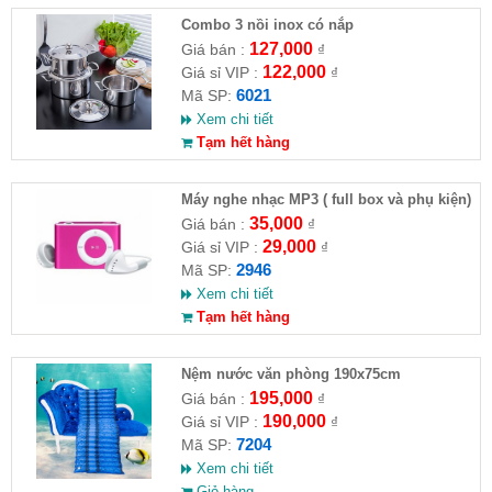
Combo 3 nồi inox có nắp
127,000
Giá bán :
₫
122,000
Giá sỉ VIP :
₫
6021
Mã SP:
Xem chi tiết
Tạm hết hàng
Máy nghe nhạc MP3 ( full box và phụ kiện)
35,000
Giá bán :
₫
29,000
Giá sỉ VIP :
₫
2946
Mã SP:
Xem chi tiết
Tạm hết hàng
Nệm nước văn phòng 190x75cm
195,000
Giá bán :
₫
190,000
Giá sỉ VIP :
₫
7204
Mã SP:
Xem chi tiết
Giỏ hàng