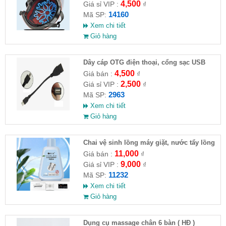
4,500
Giá sỉ VIP :
₫
14160
Mã SP:
Xem chi tiết
Giỏ hàng
Dây cáp OTG điện thoại, cổng sạc USB
4,500
Giá bán :
₫
2,500
Giá sỉ VIP :
₫
2963
Mã SP:
Xem chi tiết
Giỏ hàng
Chai vệ sinh lồng máy giặt, nước tẩy lồng
máy giặt CLEANING FLUID
11,000
Giá bán :
₫
9,000
Giá sỉ VIP :
₫
11232
Mã SP:
Xem chi tiết
Giỏ hàng
Dụng cụ massage chân 6 bàn ( HĐ )