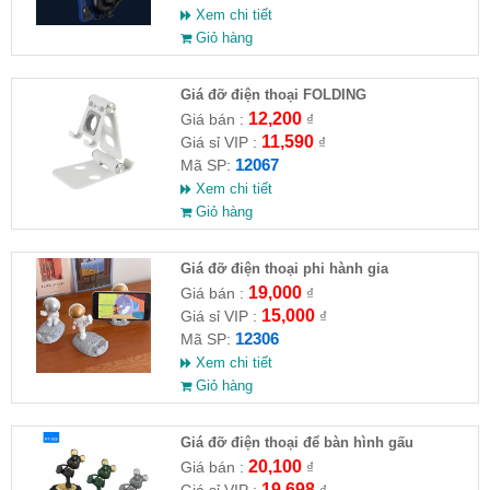
Xem chi tiết
Giỏ hàng
Giá đỡ điện thoại FOLDING
12,200
Giá bán :
₫
11,590
Giá sỉ VIP :
₫
12067
Mã SP:
Xem chi tiết
Giỏ hàng
Giá đỡ điện thoại phi hành gia
19,000
Giá bán :
₫
15,000
Giá sỉ VIP :
₫
12306
Mã SP:
Xem chi tiết
Giỏ hàng
Giá đỡ điện thoại để bàn hình gấu
20,100
Giá bán :
₫
19,698