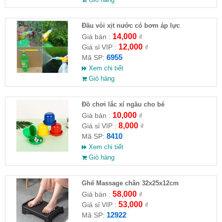
Đầu vòi xịt nước có bơm áp lực
14,000
Giá bán :
₫
12,000
Giá sỉ VIP :
₫
6955
Mã SP:
Xem chi tiết
Giỏ hàng
Đồ chơi lắc xí ngầu cho bé
10,000
Giá bán :
₫
8,000
Giá sỉ VIP :
₫
8410
Mã SP:
Xem chi tiết
Giỏ hàng
Ghế Massage chân 32x25x12cm
58,000
Giá bán :
₫
53,000
Giá sỉ VIP :
₫
12922
Mã SP: