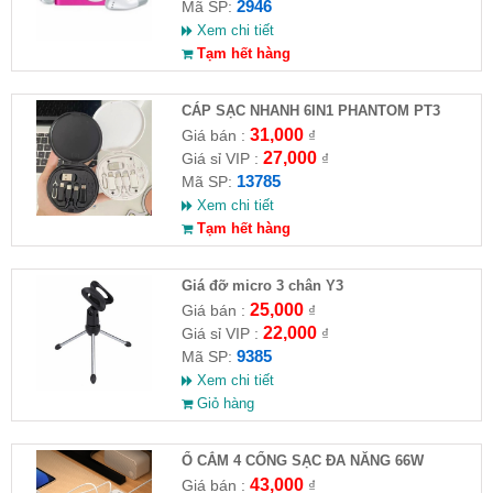
2946
Mã SP:
Xem chi tiết
Tạm hết hàng
CÁP SẠC NHANH 6IN1 PHANTOM PT3
31,000
Giá bán :
₫
27,000
Giá sỉ VIP :
₫
13785
Mã SP:
Xem chi tiết
Tạm hết hàng
Giá đỡ micro 3 chân Y3
25,000
Giá bán :
₫
22,000
Giá sỉ VIP :
₫
9385
Mã SP:
Xem chi tiết
Giỏ hàng
Ổ CẮM 4 CỔNG SẠC ĐA NĂNG 66W
43,000
Giá bán :
₫