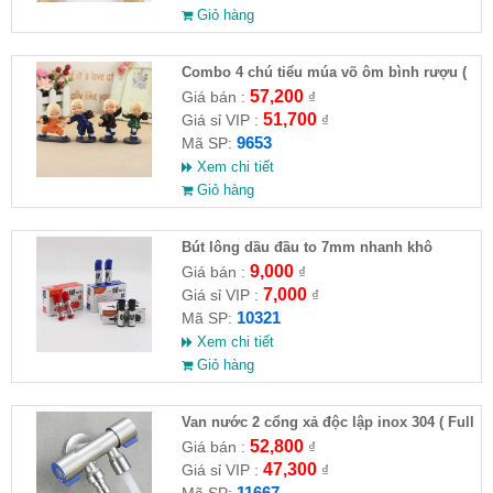
Giỏ hàng
Combo 4 chú tiểu múa võ ôm bình rượu (
HĐ )
57,200
Giá bán :
₫
51,700
Giá sỉ VIP :
₫
9653
Mã SP:
Xem chi tiết
Giỏ hàng
Bút lông dầu đầu to 7mm nhanh khô
9,000
Giá bán :
₫
7,000
Giá sỉ VIP :
₫
10321
Mã SP:
Xem chi tiết
Giỏ hàng
Van nước 2 cổng xả độc lập inox 304 ( Full
VAT )
52,800
Giá bán :
₫
47,300
Giá sỉ VIP :
₫
11667