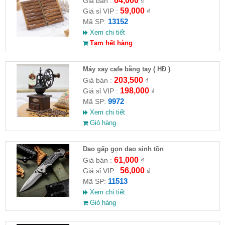
64,000
Giá bán :
₫
59,000
Giá sỉ VIP :
₫
13152
Mã SP:
Xem chi tiết
Tạm hết hàng
Máy xay cafe bằng tay ( HĐ )
203,500
Giá bán :
₫
198,000
Giá sỉ VIP :
₫
9972
Mã SP:
Xem chi tiết
Giỏ hàng
Dao gấp gọn dao sinh tồn
61,000
Giá bán :
₫
56,000
Giá sỉ VIP :
₫
11513
Mã SP:
Xem chi tiết
Giỏ hàng