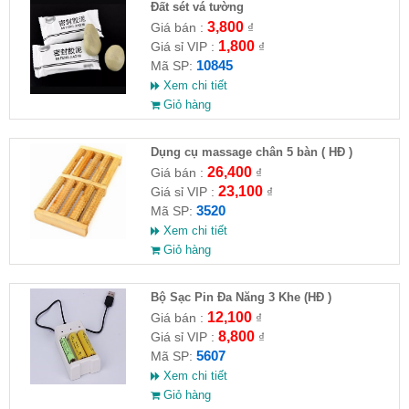
Đất sét vá tường
3,800
Giá bán :
₫
1,800
Giá sỉ VIP :
₫
10845
Mã SP:
Xem chi tiết
Giỏ hàng
Dụng cụ massage chân 5 bàn ( HĐ )
26,400
Giá bán :
₫
23,100
Giá sỉ VIP :
₫
3520
Mã SP:
Xem chi tiết
Giỏ hàng
Bộ Sạc Pin Đa Năng 3 Khe (HĐ )
12,100
Giá bán :
₫
8,800
Giá sỉ VIP :
₫
5607
Mã SP:
Xem chi tiết
Giỏ hàng