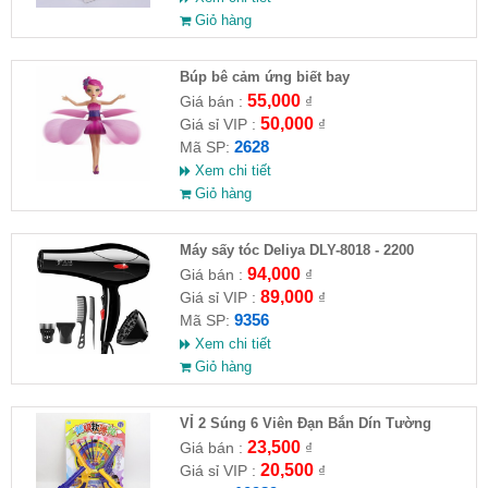
Giỏ hàng
​Búp bê cảm ứng biết bay
55,000
Giá bán :
₫
50,000
Giá sỉ VIP :
₫
2628
Mã SP:
Xem chi tiết
Giỏ hàng
Máy sấy tóc Deliya DLY-8018 - 2200
94,000
Giá bán :
₫
89,000
Giá sỉ VIP :
₫
9356
Mã SP:
Xem chi tiết
Giỏ hàng
VỈ 2 Súng 6 Viên Đạn Bắn Dín Tường
23,500
Giá bán :
₫
20,500
Giá sỉ VIP :
₫