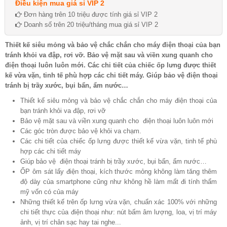
Điều kiện mua giá sỉ VIP 2
Đơn hàng trên 10 triệu được tính giá sỉ VIP 2
Doanh số trên 20 triệu/tháng mua giá sỉ VIP 2
Thiết kế siêu mỏng và bảo vệ chắc chắn cho máy điện thoại của bạn
tránh khỏi va đập, rơi vỡ. Bảo vệ mặt sau và viền xung quanh cho
điện thoại luôn luôn mới. Các chi tiết của chiếc ốp lưng được thiết
kế vừa vặn, tinh tế phù hợp các chi tiết máy. Giúp bảo vệ điện thoại
tránh bị trầy xước, bụi bẩn, ẩm nước…
Thiết kế siêu mỏng và bảo vệ chắc chắn cho máy điện thoại của
bạn tránh khỏi va đập, rơi vỡ
Bảo vệ mặt sau và viền xung quanh cho điện thoại luôn luôn mới
Các góc tròn được bảo vệ khỏi va chạm.
Các chi tiết của chiếc ốp lưng được thiết kế vừa vặn, tinh tế phù
hợp các chi tiết máy
Giúp bảo vệ điện thoại tránh bị trầy xước, bụi bẩn, ẩm nước…
ỐP ôm sát lấy điện thoại, kích thước mỏng không làm tăng thêm
độ dày của smartphone cũng như không hề làm mất đi tính thẩm
mỹ vốn có của máy
Những thiết kế trên ốp lưng vừa vặn, chuẩn xác 100% với những
chi tiết thực của điện thoại như: nút bấm âm lượng, loa, vị trí máy
ảnh, vị trí chân sạc hay tai nghe...