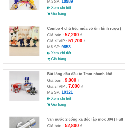
10989
Mã SP:
Xem chi tiết
Giỏ hàng
Combo 4 chú tiểu múa võ ôm bình rượu (
HĐ )
57,200
Giá bán :
₫
51,700
Giá sỉ VIP :
₫
9653
Mã SP:
Xem chi tiết
Giỏ hàng
Bút lông dầu đầu to 7mm nhanh khô
9,000
Giá bán :
₫
7,000
Giá sỉ VIP :
₫
10321
Mã SP:
Xem chi tiết
Giỏ hàng
Van nước 2 cổng xả độc lập inox 304 ( Full
VAT )
52,800
Giá bán :
₫