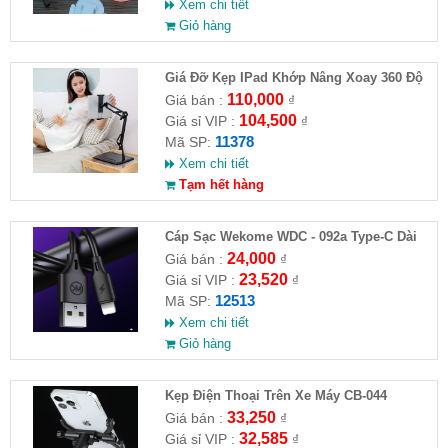
Xem chi tiết
Giỏ hàng
Giá Đỡ Kẹp IPad Khớp Nâng Xoay 360 Độ
Đa Năng( HĐ )
110,000
Giá bán :
₫
104,500
Giá sỉ VIP :
₫
11378
Mã SP:
Xem chi tiết
Tạm hết hàng
Cáp Sạc Wekome WDC - 092a Type-C Dài
3M
24,000
Giá bán :
₫
23,520
Giá sỉ VIP :
₫
12513
Mã SP:
Xem chi tiết
Giỏ hàng
Kẹp Điện Thoại Trên Xe Máy CB-044
33,250
Giá bán :
₫
32,585
Giá sỉ VIP :
₫