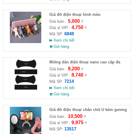
Giá đỡ điện thoại hình mèo
5,000
Giá bán :
₫
4,750
Giá sỉ VIP :
₫
6848
Mã SP:
Xem chi tiết
Giỏ hàng
Miếng dán điện thoại nano cao cấp đa
năng
9,200
Giá bán :
₫
8,740
Giá sỉ VIP :
₫
7214
Mã SP:
Xem chi tiết
Giỏ hàng
Giá đỡ điện thoại chân chữ U kèm gương
10,500
Giá bán :
₫
9,975
Giá sỉ VIP :
₫
13517
Mã SP: