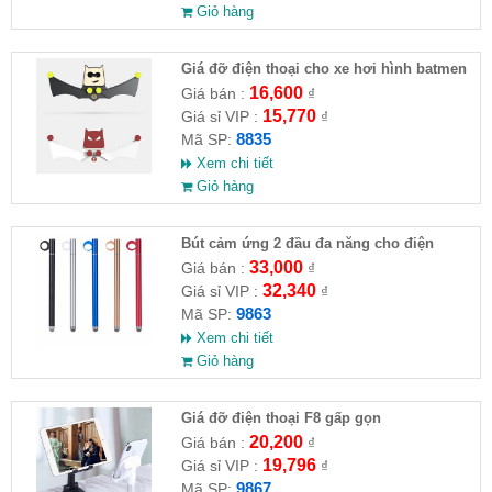
Giỏ hàng
Giá đỡ điện thoại cho xe hơi hình batmen
16,600
Giá bán :
₫
15,770
Giá sỉ VIP :
₫
8835
Mã SP:
Xem chi tiết
Giỏ hàng
Bút cảm ứng 2 đầu đa năng cho điện
thoại, máy tính bảng
33,000
Giá bán :
₫
32,340
Giá sỉ VIP :
₫
9863
Mã SP:
Xem chi tiết
Giỏ hàng
Giá đỡ điện thoại F8 gấp gọn
20,200
Giá bán :
₫
19,796
Giá sỉ VIP :
₫
9867
Mã SP: