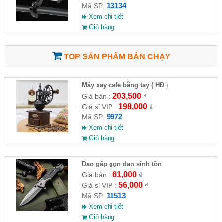
13134
Mã SP:
Xem chi tiết
Giỏ hàng
TOP SẢN PHẨM BÁN CHẠY
Máy xay cafe bằng tay ( HĐ )
203,500
Giá bán :
₫
198,000
Giá sỉ VIP :
₫
9972
Mã SP:
Xem chi tiết
Giỏ hàng
Dao gấp gọn dao sinh tồn
61,000
Giá bán :
₫
56,000
Giá sỉ VIP :
₫
11513
Mã SP:
Xem chi tiết
Giỏ hàng