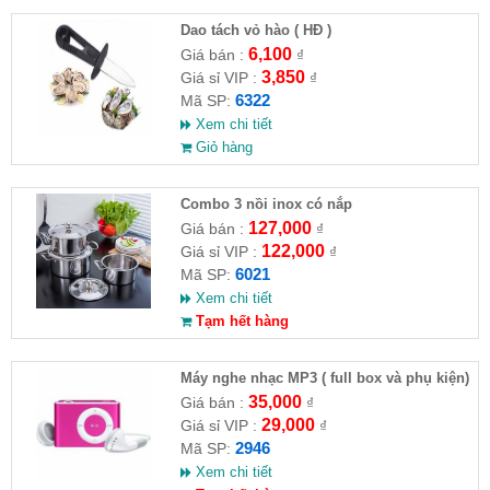
Dao tách vỏ hào ( HĐ )
6,100
Giá bán :
₫
3,850
Giá sỉ VIP :
₫
6322
Mã SP:
Xem chi tiết
Giỏ hàng
Combo 3 nồi inox có nắp
127,000
Giá bán :
₫
122,000
Giá sỉ VIP :
₫
6021
Mã SP:
Xem chi tiết
Tạm hết hàng
Máy nghe nhạc MP3 ( full box và phụ kiện)
35,000
Giá bán :
₫
29,000
Giá sỉ VIP :
₫
2946
Mã SP:
Xem chi tiết