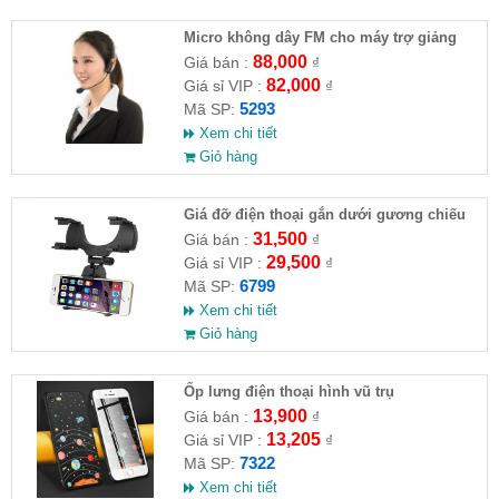
Micro không dây FM cho máy trợ giảng
88,000
Giá bán :
₫
82,000
Giá sỉ VIP :
₫
5293
Mã SP:
Xem chi tiết
Giỏ hàng
Giá đỡ điện thoại gắn dưới gương chiếu
hậu xe hơi
31,500
Giá bán :
₫
29,500
Giá sỉ VIP :
₫
6799
Mã SP:
Xem chi tiết
Giỏ hàng
Ốp lưng điện thoại hình vũ trụ
13,900
Giá bán :
₫
13,205
Giá sỉ VIP :
₫
7322
Mã SP:
Xem chi tiết