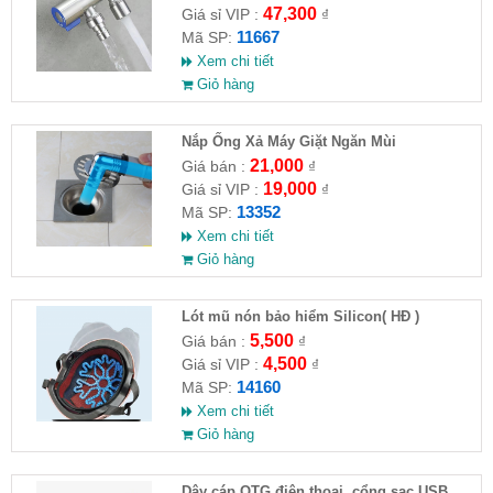
47,300
Giá sỉ VIP :
₫
11667
Mã SP:
Xem chi tiết
Giỏ hàng
Nắp Ống Xả Máy Giặt Ngăn Mùi
21,000
Giá bán :
₫
19,000
Giá sỉ VIP :
₫
13352
Mã SP:
Xem chi tiết
Giỏ hàng
Lót mũ nón bảo hiểm Silicon( HĐ )
5,500
Giá bán :
₫
4,500
Giá sỉ VIP :
₫
14160
Mã SP:
Xem chi tiết
Giỏ hàng
Dây cáp OTG điện thoại, cổng sạc USB