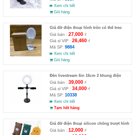
Xem chi tiết
Giỏ hàng
Giá đỡ điện thoại hình tròn có thể treo
móc khoá
27,000
Giá bán :
₫
26,460
Giá sỉ VIP :
₫
9884
Mã SP:
Xem chi tiết
Giỏ hàng
Đèn livestream 6in 16cm 2 khung điện
thoại
39,000
Giá bán :
₫
34,000
Giá sỉ VIP :
₫
10338
Mã SP:
Xem chi tiết
Tạm hết hàng
Giá đỡ điện thoại silicon chống trượt hình
thú
12,000
Giá bán :
₫