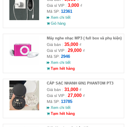
3,000
Giá sỉ VIP :
₫
12361
Mã SP:
Xem chi tiết
Giỏ hàng
Máy nghe nhạc MP3 ( full box và phụ kiện)
35,000
Giá bán :
₫
29,000
Giá sỉ VIP :
₫
2946
Mã SP:
Xem chi tiết
Tạm hết hàng
CÁP SẠC NHANH 6IN1 PHANTOM PT3
31,000
Giá bán :
₫
27,000
Giá sỉ VIP :
₫
13785
Mã SP:
Xem chi tiết
Tạm hết hàng