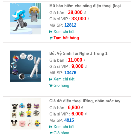
Mũ bảo hiểm che nắng điện thoại (loại
nhỏ)
38,000
Giá bán :
₫
33,000
Giá sỉ VIP :
₫
12812
Mã SP:
Xem chi tiết
Tạm hết hàng
Bút Vệ Sinh Tai Nghe 3 Trong 1
11,000
Giá bán :
₫
9,000
Giá sỉ VIP :
₫
13476
Mã SP:
Xem chi tiết
Giỏ hàng
Giá đỡ điện thoại iRing, nhẫn móc tay
chống rớt (nhiều kiểu)
6,800
Giá bán :
₫
6,000
Giá sỉ VIP :
₫
4815
Mã SP:
Xem chi tiết
Giỏ hàng