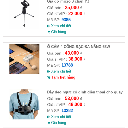
Giá đỡ micro 3 chân Y3
25,000
Giá bán :
₫
22,000
Giá sỉ VIP :
₫
9385
Mã SP:
Xem chi tiết
Giỏ hàng
Ổ CẮM 4 CỔNG SẠC ĐA NĂNG 66W
43,000
Giá bán :
₫
38,000
Giá sỉ VIP :
₫
13788
Mã SP:
Xem chi tiết
Tạm hết hàng
Dây đeo ngực cố định điện thoại cho quay
video hành trình
53,000
Giá bán :
₫
48,000
Giá sỉ VIP :
₫
13282
Mã SP:
Xem chi tiết
Giỏ hàng