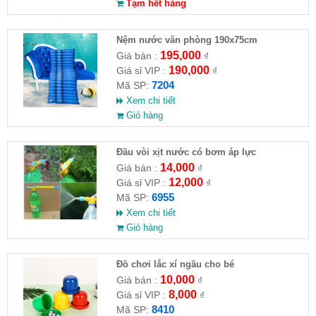
Tạm hết hàng
Nệm nước văn phòng 190x75cm
195,000
Giá bán :
₫
190,000
Giá sỉ VIP :
₫
7204
Mã SP:
Xem chi tiết
Giỏ hàng
Đầu vòi xịt nước có bơm áp lực
14,000
Giá bán :
₫
12,000
Giá sỉ VIP :
₫
6955
Mã SP:
Xem chi tiết
Giỏ hàng
Đồ chơi lắc xí ngầu cho bé
10,000
Giá bán :
₫
8,000
Giá sỉ VIP :
₫
8410
Mã SP: