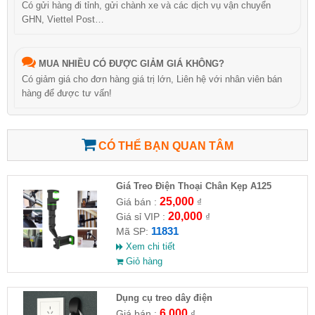
Có gửi hàng đi tỉnh, gửi chành xe và các dịch vụ vận chuyển
GHN, Viettel Post…
MUA NHIỀU CÓ ĐƯỢC GIẢM GIÁ KHÔNG?
Có giảm giá cho đơn hàng giá trị lớn, Liên hệ với nhân viên bán
hàng để được tư vấn!
CÓ THỂ BẠN QUAN TÂM
Giá Treo Điện Thoại Chân Kẹp A125
25,000
Giá bán :
₫
20,000
Giá sỉ VIP :
₫
11831
Mã SP:
Xem chi tiết
Giỏ hàng
Dụng cụ treo dây điện
6,000
Giá bán :
₫