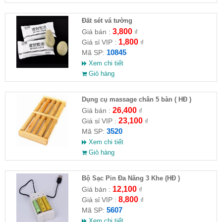
Đất sét vá tường
3,800
Giá bán :
₫
1,800
Giá sỉ VIP :
₫
10845
Mã SP:
Xem chi tiết
Giỏ hàng
Dụng cụ massage chân 5 bàn ( HĐ )
26,400
Giá bán :
₫
23,100
Giá sỉ VIP :
₫
3520
Mã SP:
Xem chi tiết
Giỏ hàng
Bộ Sạc Pin Đa Năng 3 Khe (HĐ )
12,100
Giá bán :
₫
8,800
Giá sỉ VIP :
₫
5607
Mã SP:
Xem chi tiết