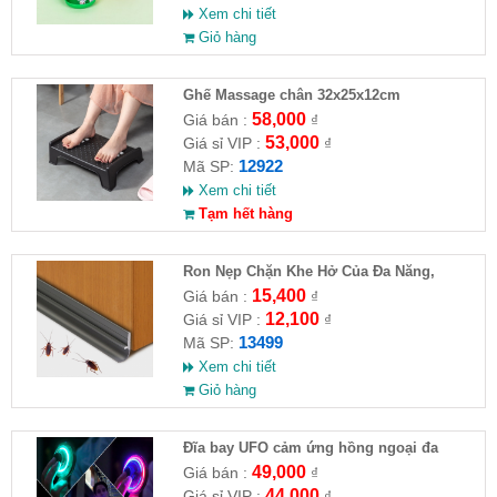
Xem chi tiết
Giỏ hàng
Ghế Massage chân 32x25x12cm
58,000
Giá bán :
₫
53,000
Giá sỉ VIP :
₫
12922
Mã SP:
Xem chi tiết
Tạm hết hàng
Ron Nẹp Chặn Khe Hở Của Đa Năng,
Chống Côn Trùng( HĐ )
15,400
Giá bán :
₫
12,100
Giá sỉ VIP :
₫
13499
Mã SP:
Xem chi tiết
Giỏ hàng
Đĩa bay UFO cảm ứng hồng ngoại đa
chiều tự động bay về
49,000
Giá bán :
₫
44,000
Giá sỉ VIP :
₫