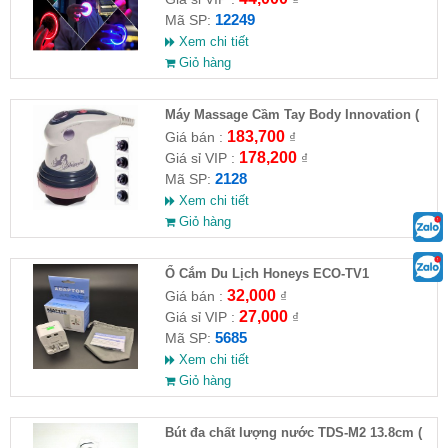
12249
Mã SP:
Xem chi tiết
Giỏ hàng
Máy Massage Cầm Tay Body Innovation (
HĐ )
183,700
Giá bán :
₫
178,200
Giá sỉ VIP :
₫
2128
Mã SP:
Xem chi tiết
Giỏ hàng
Ổ Cắm Du Lịch Honeys ECO-TV1
32,000
Giá bán :
₫
27,000
Giá sỉ VIP :
₫
5685
Mã SP:
Xem chi tiết
Giỏ hàng
Bút đa chất lượng nước TDS-M2 13.8cm (