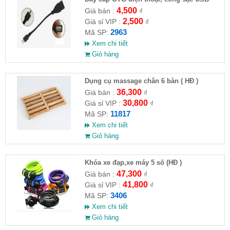
4,500
Giá bán :
₫
2,500
Giá sỉ VIP :
₫
2963
Mã SP:
Xem chi tiết
Giỏ hàng
Dụng cụ massage chân 6 bàn ( HĐ )
36,300
Giá bán :
₫
30,800
Giá sỉ VIP :
₫
11817
Mã SP:
Xem chi tiết
Giỏ hàng
Khóa xe đạp,xe máy 5 số (HĐ )
47,300
Giá bán :
₫
41,800
Giá sỉ VIP :
₫
3406
Mã SP:
Xem chi tiết
Giỏ hàng