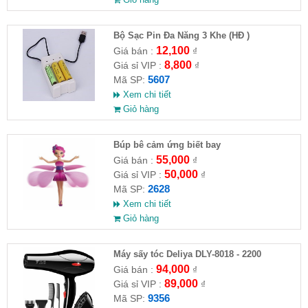
Bộ Sạc Pin Đa Năng 3 Khe (HĐ )
12,100
Giá bán :
₫
8,800
Giá sỉ VIP :
₫
5607
Mã SP:
Xem chi tiết
Giỏ hàng
​Búp bê cảm ứng biết bay
55,000
Giá bán :
₫
50,000
Giá sỉ VIP :
₫
2628
Mã SP:
Xem chi tiết
Giỏ hàng
Máy sấy tóc Deliya DLY-8018 - 2200
94,000
Giá bán :
₫
89,000
Giá sỉ VIP :
₫
9356
Mã SP: