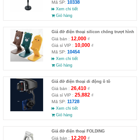
10338
Mã SP:
Xem chi tiết
Giỏ hàng
Giá đỡ điện thoại silicon chống trượt hình
thú
12,000
Giá bán :
₫
10,000
Giá sỉ VIP :
₫
10454
Mã SP:
Xem chi tiết
Giỏ hàng
Giá đỡ điện thoại di động ô tô
26,410
Giá bán :
₫
25,882
Giá sỉ VIP :
₫
11728
Mã SP:
Xem chi tiết
Giỏ hàng
Giá đỡ điện thoại FOLDING
12,200
Giá bán :
₫