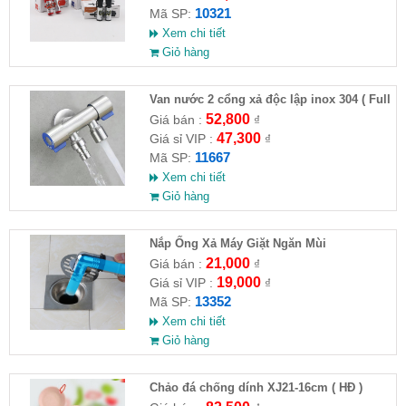
10321
Mã SP:
Xem chi tiết
Giỏ hàng
Van nước 2 cổng xả độc lập inox 304 ( Full
VAT )
52,800
Giá bán :
₫
47,300
Giá sỉ VIP :
₫
11667
Mã SP:
Xem chi tiết
Giỏ hàng
Nắp Ống Xả Máy Giặt Ngăn Mùi
21,000
Giá bán :
₫
19,000
Giá sỉ VIP :
₫
13352
Mã SP:
Xem chi tiết
Giỏ hàng
Chảo đá chống dính XJ21-16cm ( HĐ )