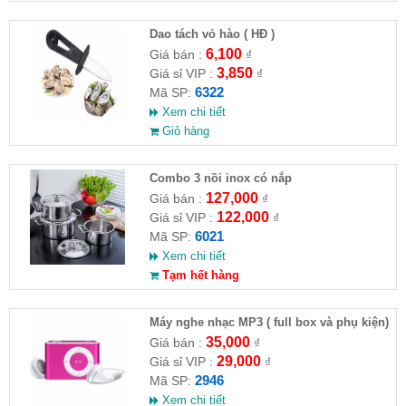
Dao tách vỏ hào ( HĐ )
6,100
Giá bán :
₫
3,850
Giá sỉ VIP :
₫
6322
Mã SP:
Xem chi tiết
Giỏ hàng
Combo 3 nồi inox có nắp
127,000
Giá bán :
₫
122,000
Giá sỉ VIP :
₫
6021
Mã SP:
Xem chi tiết
Tạm hết hàng
Máy nghe nhạc MP3 ( full box và phụ kiện)
35,000
Giá bán :
₫
29,000
Giá sỉ VIP :
₫
2946
Mã SP:
Xem chi tiết