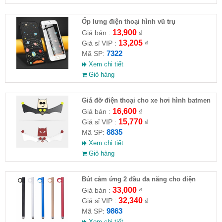
Ốp lưng điện thoại hình vũ trụ
13,900
Giá bán :
₫
13,205
Giá sỉ VIP :
₫
7322
Mã SP:
Xem chi tiết
Giỏ hàng
Giá đỡ điện thoại cho xe hơi hình batmen
16,600
Giá bán :
₫
15,770
Giá sỉ VIP :
₫
8835
Mã SP:
Xem chi tiết
Giỏ hàng
Bút cảm ứng 2 đầu đa năng cho điện
thoại, máy tính bảng
33,000
Giá bán :
₫
32,340
Giá sỉ VIP :
₫
9863
Mã SP:
Xem chi tiết