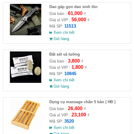
Dao gấp gọn dao sinh tồn
61,000
Giá bán :
₫
56,000
Giá sỉ VIP :
₫
11513
Mã SP:
Xem chi tiết
Giỏ hàng
Đất sét vá tường
3,800
Giá bán :
₫
1,800
Giá sỉ VIP :
₫
10845
Mã SP:
Xem chi tiết
Giỏ hàng
Dụng cụ massage chân 5 bàn ( HĐ )
26,400
Giá bán :
₫
23,100
Giá sỉ VIP :
₫
3520
Mã SP:
Xem chi tiết
Giỏ hàng