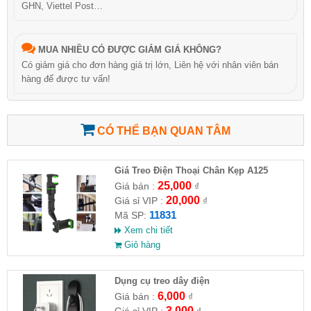
GHN, Viettel Post…
MUA NHIỀU CÓ ĐƯỢC GIẢM GIÁ KHÔNG?
Có giảm giá cho đơn hàng giá trị lớn, Liên hệ với nhân viên bán
hàng để được tư vấn!
CÓ THỂ BẠN QUAN TÂM
Giá Treo Điện Thoại Chân Kẹp A125
25,000
Giá bán :
₫
20,000
Giá sỉ VIP :
₫
11831
Mã SP:
Xem chi tiết
Giỏ hàng
Dụng cụ treo dây điện
6,000
Giá bán :
₫
3,000
Giá sỉ VIP :
₫