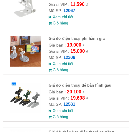
11,590
Giá sỉ VIP :
₫
12067
Mã SP:
Xem chi tiết
Giỏ hàng
Giá đỡ điện thoại phi hành gia
19,000
Giá bán :
₫
15,000
Giá sỉ VIP :
₫
12306
Mã SP:
Xem chi tiết
Giỏ hàng
Giá đỡ điện thoại để bàn hình gấu
20,100
Giá bán :
₫
19,698
Giá sỉ VIP :
₫
12581
Mã SP:
Xem chi tiết
Giỏ hàng