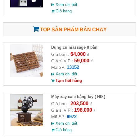
Xem chi tiết
Giỏ hàng
TOP SẢN PHẨM BÁN CHẠY
Dụng cụ massage 8 bàn
64,000
Giá bán :
₫
59,000
Giá sỉ VIP :
₫
13152
Mã SP:
Xem chi tiết
Tạm hết hàng
Máy xay cafe bằng tay ( HĐ )
203,500
Giá bán :
₫
198,000
Giá sỉ VIP :
₫
9972
Mã SP:
Xem chi tiết
Giỏ hàng