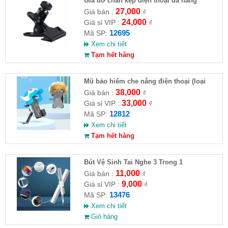
Giá đỡ chân kẹp điện thoại đa năng
27,000
Giá bán :
₫
24,000
Giá sỉ VIP :
₫
12695
Mã SP:
Xem chi tiết
Tạm hết hàng
Mũ bảo hiểm che nắng điện thoại (loại
nhỏ)
38,000
Giá bán :
₫
33,000
Giá sỉ VIP :
₫
12812
Mã SP:
Xem chi tiết
Tạm hết hàng
Bút Vệ Sinh Tai Nghe 3 Trong 1
11,000
Giá bán :
₫
9,000
Giá sỉ VIP :
₫
13476
Mã SP:
Xem chi tiết
Giỏ hàng