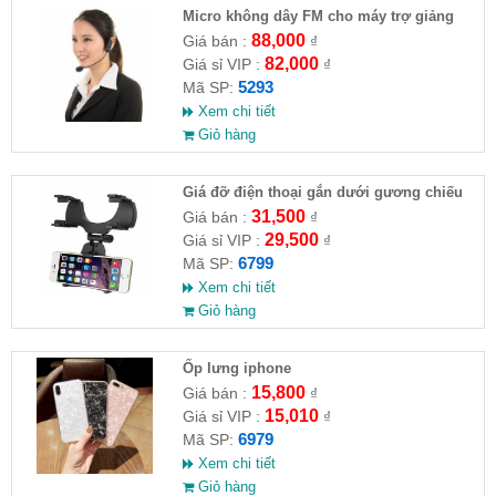
Micro không dây FM cho máy trợ giảng
88,000
Giá bán :
₫
82,000
Giá sỉ VIP :
₫
5293
Mã SP:
Xem chi tiết
Giỏ hàng
Giá đỡ điện thoại gắn dưới gương chiếu
hậu xe hơi
31,500
Giá bán :
₫
29,500
Giá sỉ VIP :
₫
6799
Mã SP:
Xem chi tiết
Giỏ hàng
Ốp lưng iphone
15,800
Giá bán :
₫
15,010
Giá sỉ VIP :
₫
6979
Mã SP:
Xem chi tiết
Giỏ hàng