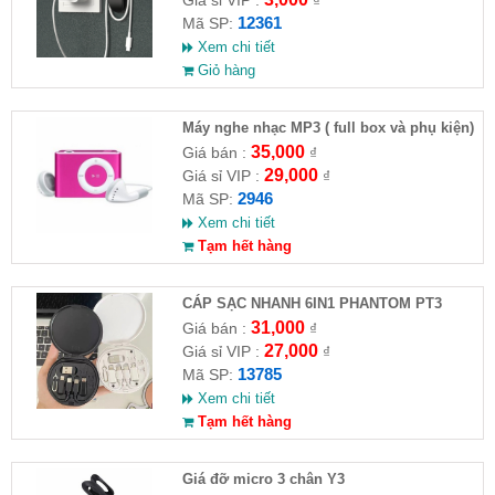
12361
Mã SP:
Xem chi tiết
Giỏ hàng
Máy nghe nhạc MP3 ( full box và phụ kiện)
35,000
Giá bán :
₫
29,000
Giá sỉ VIP :
₫
2946
Mã SP:
Xem chi tiết
Tạm hết hàng
CÁP SẠC NHANH 6IN1 PHANTOM PT3
31,000
Giá bán :
₫
27,000
Giá sỉ VIP :
₫
13785
Mã SP:
Xem chi tiết
Tạm hết hàng
Giá đỡ micro 3 chân Y3