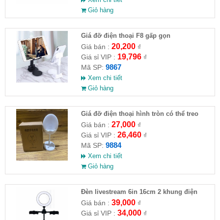
Giỏ hàng
Giá đỡ điện thoại F8 gấp gọn
20,200
Giá bán :
₫
19,796
Giá sỉ VIP :
₫
9867
Mã SP:
Xem chi tiết
Giỏ hàng
Giá đỡ điện thoại hình tròn có thể treo
móc khoá
27,000
Giá bán :
₫
26,460
Giá sỉ VIP :
₫
9884
Mã SP:
Xem chi tiết
Giỏ hàng
Đèn livestream 6in 16cm 2 khung điện
thoại
39,000
Giá bán :
₫
34,000
Giá sỉ VIP :
₫