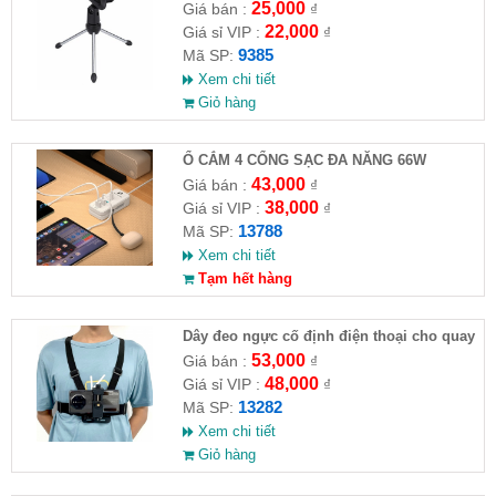
25,000
Giá bán :
₫
22,000
Giá sỉ VIP :
₫
9385
Mã SP:
Xem chi tiết
Giỏ hàng
Ổ CẮM 4 CỔNG SẠC ĐA NĂNG 66W
43,000
Giá bán :
₫
38,000
Giá sỉ VIP :
₫
13788
Mã SP:
Xem chi tiết
Tạm hết hàng
Dây đeo ngực cố định điện thoại cho quay
video hành trình
53,000
Giá bán :
₫
48,000
Giá sỉ VIP :
₫
13282
Mã SP:
Xem chi tiết
Giỏ hàng