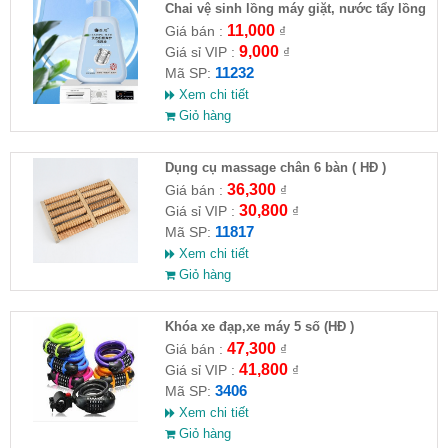
Chai vệ sinh lồng máy giặt, nước tẩy lồng
máy giặt CLEANING FLUID
11,000
Giá bán :
₫
9,000
Giá sỉ VIP :
₫
11232
Mã SP:
Xem chi tiết
Giỏ hàng
Dụng cụ massage chân 6 bàn ( HĐ )
36,300
Giá bán :
₫
30,800
Giá sỉ VIP :
₫
11817
Mã SP:
Xem chi tiết
Giỏ hàng
Khóa xe đạp,xe máy 5 số (HĐ )
47,300
Giá bán :
₫
41,800
Giá sỉ VIP :
₫
3406
Mã SP:
Xem chi tiết
Giỏ hàng