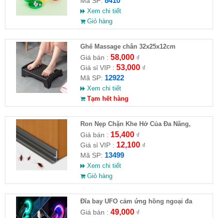
8410
Mã SP:
Xem chi tiết
Giỏ hàng
Ghế Massage chân 32x25x12cm
58,000
Giá bán :
₫
53,000
Giá sỉ VIP :
₫
12922
Mã SP:
Xem chi tiết
Tạm hết hàng
Ron Nẹp Chặn Khe Hở Của Đa Năng,
Chống Côn Trùng( HĐ )
15,400
Giá bán :
₫
12,100
Giá sỉ VIP :
₫
13499
Mã SP:
Xem chi tiết
Giỏ hàng
Đĩa bay UFO cảm ứng hồng ngoại đa
chiều tự động bay về
49,000
Giá bán :
₫