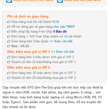
Phí và dịch vụ giao hàng
Giao hàng hoả tốc nội thành HCM
Hỗ trợ đóng gói và giao hàng
cho sàn TMDT
Đến shop lấy hàng Free Ship
Bản đồ
Đơn hàng > 1tr5 Free Ship chành xe và nội thành
Giao hàng trên Toàn Quốc
>> Xem chi tiết
Kho : C4.13 -
Điều kiện mua giá sỉ VIP 1
>> Xem chi tiết
Đơn hàng trên 3 triệu được tính giá sỉ VIP 1
Doanh số trên 10 triệu/tháng mua giá sỉ VIP 1
Điều kiện mua giá sỉ VIP 2
Đơn hàng trên 10 triệu được tính giá sỉ VIP 2
Doanh số trên 20 triệu/tháng mua giá sỉ VIP 2
Cáp chuyển đổi OTG (On-The-Go) giúp kết nối trực tiếp các thiết bị
ngoại vi như USB, chuột, bàn phím, tay cầm game, ổ cứng… với
điện thoại, máy tính bảng hoặc laptop có cổng Micro USB, V8, V3
hoặc Type-C. Sản phẩm nhỏ gọn, dễ mang theo, hỗ trợ truyền dữ
liệu nhanh và ổn định.