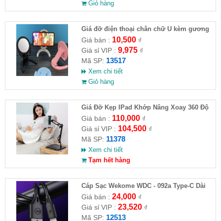
Giỏ hàng
Giá đỡ điện thoại chân chữ U kèm gương
10,500
Giá bán :
₫
9,975
Giá sỉ VIP :
₫
13517
Mã SP:
Xem chi tiết
Giỏ hàng
Giá Đỡ Kẹp IPad Khớp Nâng Xoay 360 Độ
Đa Năng( HĐ )
110,000
Giá bán :
₫
104,500
Giá sỉ VIP :
₫
11378
Mã SP:
Xem chi tiết
Tạm hết hàng
Cáp Sạc Wekome WDC - 092a Type-C Dài
3M
24,000
Giá bán :
₫
23,520
Giá sỉ VIP :
₫
12513
Mã SP: