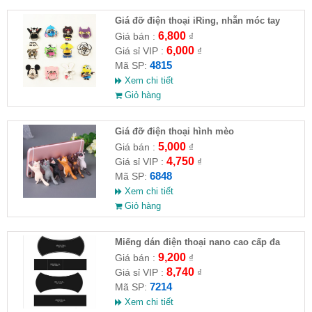
Giá đỡ điện thoại iRing, nhẫn móc tay
chống rớt (nhiều kiểu)
6,800
Giá bán :
₫
6,000
Giá sỉ VIP :
₫
4815
Mã SP:
Xem chi tiết
Giỏ hàng
Giá đỡ điện thoại hình mèo
5,000
Giá bán :
₫
4,750
Giá sỉ VIP :
₫
6848
Mã SP:
Xem chi tiết
Giỏ hàng
Miếng dán điện thoại nano cao cấp đa
năng
9,200
Giá bán :
₫
8,740
Giá sỉ VIP :
₫
7214
Mã SP:
Xem chi tiết