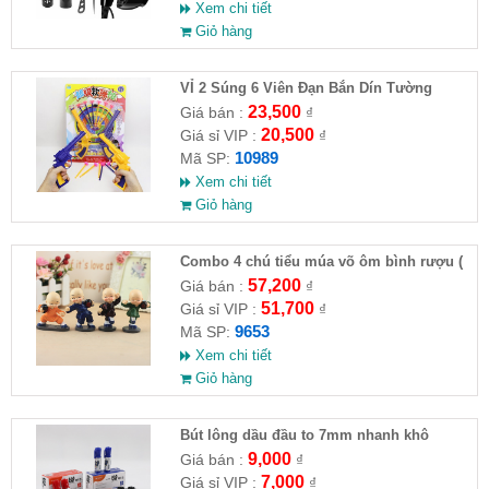
Xem chi tiết
Giỏ hàng
VỈ 2 Súng 6 Viên Đạn Bắn Dín Tường
23,500
Giá bán :
₫
20,500
Giá sỉ VIP :
₫
10989
Mã SP:
Xem chi tiết
Giỏ hàng
Combo 4 chú tiểu múa võ ôm bình rượu (
HĐ )
57,200
Giá bán :
₫
51,700
Giá sỉ VIP :
₫
9653
Mã SP:
Xem chi tiết
Giỏ hàng
Bút lông dầu đầu to 7mm nhanh khô
9,000
Giá bán :
₫
7,000
Giá sỉ VIP :
₫