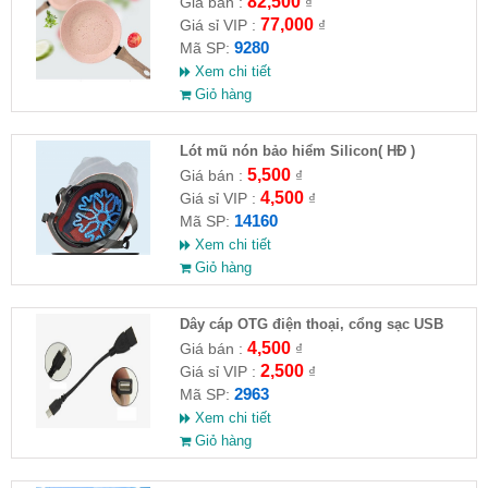
82,500
Giá bán :
₫
77,000
Giá sỉ VIP :
₫
9280
Mã SP:
Xem chi tiết
Giỏ hàng
Lót mũ nón bảo hiểm Silicon( HĐ )
5,500
Giá bán :
₫
4,500
Giá sỉ VIP :
₫
14160
Mã SP:
Xem chi tiết
Giỏ hàng
Dây cáp OTG điện thoại, cổng sạc USB
4,500
Giá bán :
₫
2,500
Giá sỉ VIP :
₫
2963
Mã SP:
Xem chi tiết
Giỏ hàng