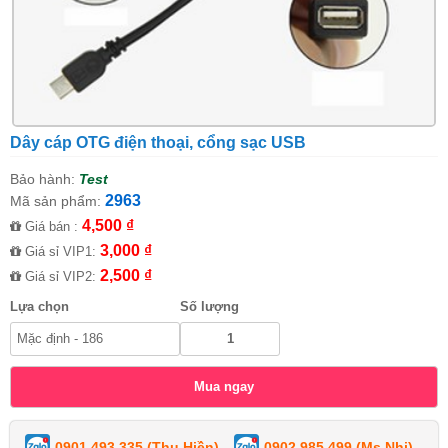
Dây cáp OTG điện thoại, cổng sạc USB
Bảo hành:
Test
2963
Mã sản phẩm:
4,500 ₫
Giá bán :
3,000 ₫
Giá sỉ VIP1:
2,500 ₫
Giá sỉ VIP2:
Lựa chọn
Số lượng
0901 493 335 (Thu Hiền)
0902 985 499 (Ms Nhi)