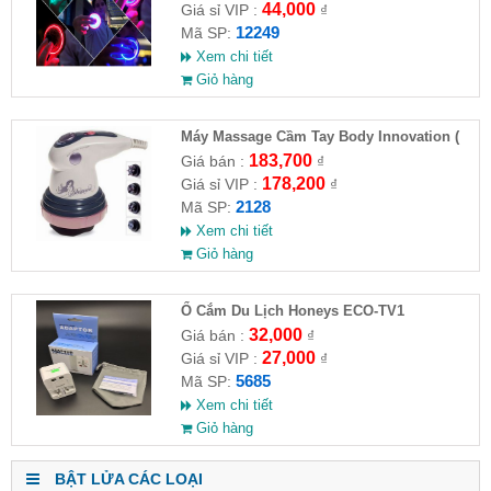
44,000
Giá sỉ VIP :
₫
12249
Mã SP:
Xem chi tiết
Giỏ hàng
Máy Massage Cầm Tay Body Innovation (
HĐ )
183,700
Giá bán :
₫
178,200
Giá sỉ VIP :
₫
2128
Mã SP:
Xem chi tiết
Giỏ hàng
Ổ Cắm Du Lịch Honeys ECO-TV1
32,000
Giá bán :
₫
27,000
Giá sỉ VIP :
₫
5685
Mã SP:
Xem chi tiết
Giỏ hàng
BẬT LỬA CÁC LOẠI