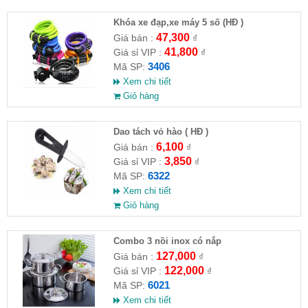
Khóa xe đạp,xe máy 5 số (HĐ )
47,300
Giá bán :
₫
41,800
Giá sỉ VIP :
₫
3406
Mã SP:
Xem chi tiết
Giỏ hàng
Dao tách vỏ hào ( HĐ )
6,100
Giá bán :
₫
3,850
Giá sỉ VIP :
₫
6322
Mã SP:
Xem chi tiết
Giỏ hàng
Combo 3 nồi inox có nắp
127,000
Giá bán :
₫
122,000
Giá sỉ VIP :
₫
6021
Mã SP:
Xem chi tiết