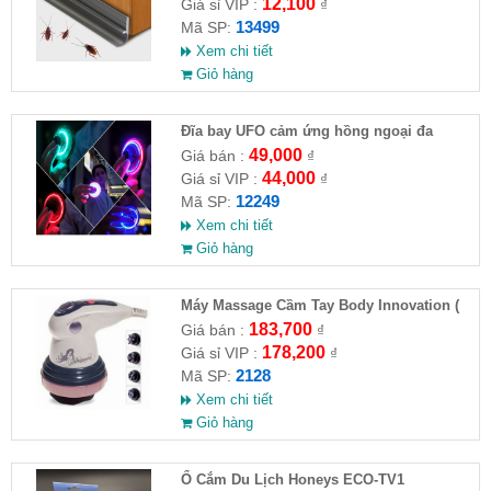
12,100
Giá sỉ VIP :
₫
13499
Mã SP:
Xem chi tiết
Giỏ hàng
Đĩa bay UFO cảm ứng hồng ngoại đa
chiều tự động bay về
49,000
Giá bán :
₫
44,000
Giá sỉ VIP :
₫
12249
Mã SP:
Xem chi tiết
Giỏ hàng
Máy Massage Cầm Tay Body Innovation (
HĐ )
183,700
Giá bán :
₫
178,200
Giá sỉ VIP :
₫
2128
Mã SP:
Xem chi tiết
Giỏ hàng
Ổ Cắm Du Lịch Honeys ECO-TV1