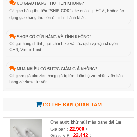
CÓ GIAO HÀNG THU TIỀN KHÔNG?
Có giao hàng thu tiền
"SHIP COD"
các quận Tp.HCM, Không áp
dụng giao hàng thu tiền ở Tỉnh Thành khác
SHOP CÓ GỬI HÀNG VỀ TỈNH KHÔNG?
Có gửi hàng đi tỉnh, gửi chành xe và các dịch vụ vận chuyển
GHN, Viettel Post…
MUA NHIỀU CÓ ĐƯỢC GIẢM GIÁ KHÔNG?
Có giảm giá cho đơn hàng giá trị lớn, Liên hệ với nhân viên bán
hàng để được tư vấn!
CÓ THỂ BẠN QUAN TÂM
Ống nước khử mùi màu trắng dài 1m
22,900
Giá bán :
₫
22,442
Giá sỉ VIP :
₫