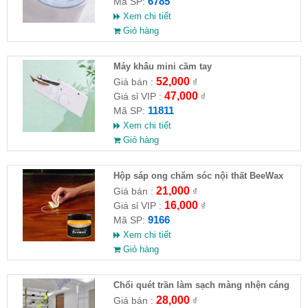
6785
Mã SP:
Xem chi tiết
Giỏ hàng
Máy khâu mini cầm tay
52,000
Giá bán :
₫
47,000
Giá sỉ VIP :
₫
11811
Mã SP:
Xem chi tiết
Giỏ hàng
Hộp sáp ong chăm sóc nội thất BeeWax
21,000
Giá bán :
₫
16,000
Giá sỉ VIP :
₫
9166
Mã SP:
Xem chi tiết
Giỏ hàng
Chổi quét trần làm sạch màng nhện cáng
dài xếp gọn
28,000
Giá bán :
₫