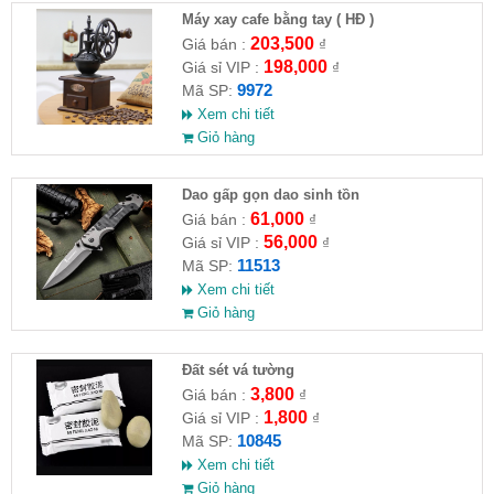
Máy xay cafe bằng tay ( HĐ )
203,500
Giá bán :
₫
198,000
Giá sỉ VIP :
₫
9972
Mã SP:
Xem chi tiết
Giỏ hàng
Dao gấp gọn dao sinh tồn
61,000
Giá bán :
₫
56,000
Giá sỉ VIP :
₫
11513
Mã SP:
Xem chi tiết
Giỏ hàng
Đất sét vá tường
3,800
Giá bán :
₫
1,800
Giá sỉ VIP :
₫
10845
Mã SP:
Xem chi tiết
Giỏ hàng