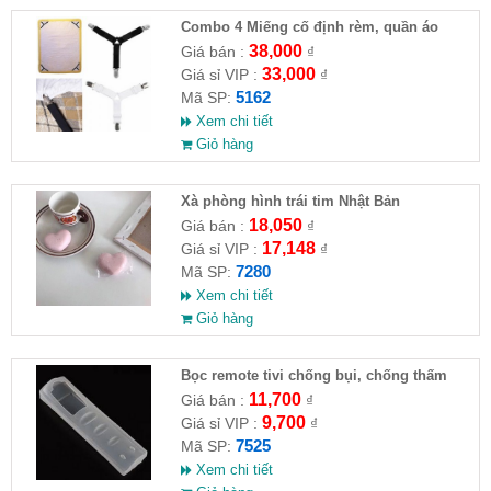
Combo 4 Miếng cố định rèm, quần áo
38,000
Giá bán :
₫
33,000
Giá sỉ VIP :
₫
5162
Mã SP:
Xem chi tiết
Giỏ hàng
Xà phòng hình trái tim Nhật Bản
18,050
Giá bán :
₫
17,148
Giá sỉ VIP :
₫
7280
Mã SP:
Xem chi tiết
Giỏ hàng
Bọc remote tivi chống bụi, chống thấm
nước
11,700
Giá bán :
₫
9,700
Giá sỉ VIP :
₫
7525
Mã SP:
Xem chi tiết