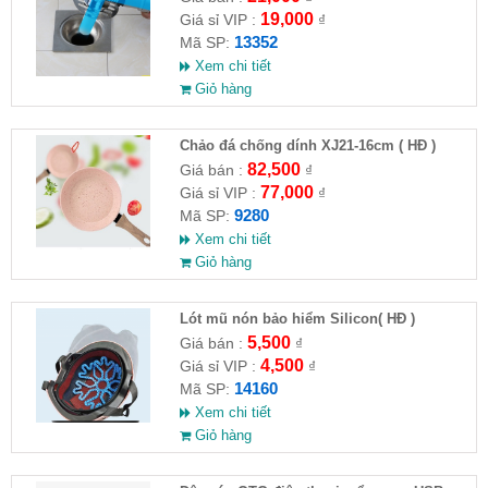
19,000
Giá sỉ VIP :
₫
13352
Mã SP:
Xem chi tiết
Giỏ hàng
Chảo đá chống dính XJ21-16cm ( HĐ )
82,500
Giá bán :
₫
77,000
Giá sỉ VIP :
₫
9280
Mã SP:
Xem chi tiết
Giỏ hàng
Lót mũ nón bảo hiểm Silicon( HĐ )
5,500
Giá bán :
₫
4,500
Giá sỉ VIP :
₫
14160
Mã SP:
Xem chi tiết
Giỏ hàng