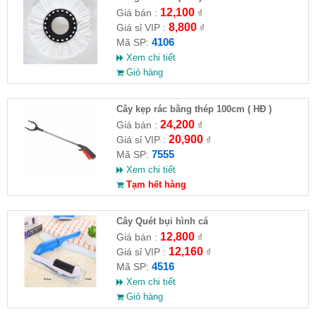
12,100
Giá bán :
₫
8,800
Giá sỉ VIP :
₫
4106
Mã SP:
Xem chi tiết
Giỏ hàng
Cây kẹp rác bằng thép 100cm ( HĐ )
24,200
Giá bán :
₫
20,900
Giá sỉ VIP :
₫
7555
Mã SP:
Xem chi tiết
Tạm hết hàng
Cây Quét bụi hình cá
12,800
Giá bán :
₫
12,160
Giá sỉ VIP :
₫
4516
Mã SP:
Xem chi tiết
Giỏ hàng