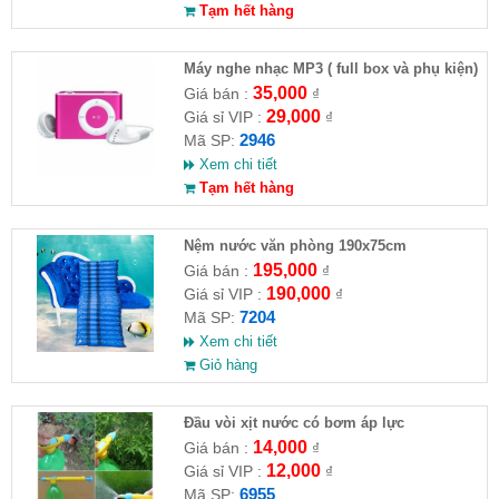
Tạm hết hàng
Máy nghe nhạc MP3 ( full box và phụ kiện)
35,000
Giá bán :
₫
29,000
Giá sỉ VIP :
₫
2946
Mã SP:
Xem chi tiết
Tạm hết hàng
Nệm nước văn phòng 190x75cm
195,000
Giá bán :
₫
190,000
Giá sỉ VIP :
₫
7204
Mã SP:
Xem chi tiết
Giỏ hàng
Đầu vòi xịt nước có bơm áp lực
14,000
Giá bán :
₫
12,000
Giá sỉ VIP :
₫
6955
Mã SP: