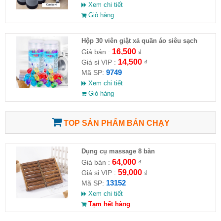
Xem chi tiết
Giỏ hàng
Hộp 30 viên giặt xả quần áo siêu sạch
16,500
Giá bán :
₫
14,500
Giá sỉ VIP :
₫
9749
Mã SP:
Xem chi tiết
Giỏ hàng
TOP SẢN PHẨM BÁN CHẠY
Dụng cụ massage 8 bàn
64,000
Giá bán :
₫
59,000
Giá sỉ VIP :
₫
13152
Mã SP:
Xem chi tiết
Tạm hết hàng