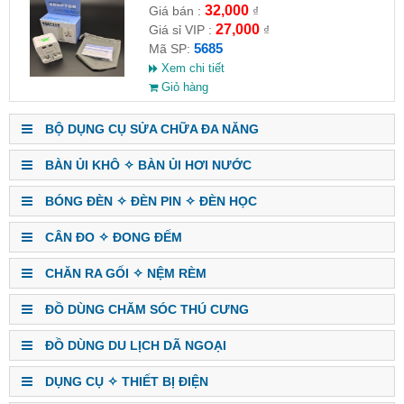
32,000
Giá bán :
₫
27,000
Giá sỉ VIP :
₫
5685
Mã SP:
Xem chi tiết
Giỏ hàng
BỘ DỤNG CỤ SỬA CHỮA ĐA NĂNG
BÀN ỦI KHÔ ✧ BÀN ỦI HƠI NƯỚC
BÓNG ĐÈN ✧ ĐÈN PIN ✧ ĐÈN HỌC
CÂN ĐO ✧ ĐONG ĐẾM
CHĂN RA GỐI ✧ NỆM RÈM
ĐỒ DÙNG CHĂM SÓC THÚ CƯNG
ĐỒ DÙNG DU LỊCH DÃ NGOẠI
DỤNG CỤ ✧ THIẾT BỊ ĐIỆN