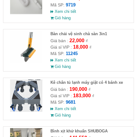
9719
Mã SP:
Xem chi tiết
Giỏ hàng
Bàn chải vệ sinh chà sàn 3in1
22,000
Giá bán :
₫
18,000
Giá sỉ VIP :
₫
11245
Mã SP:
Xem chi tiết
Giỏ hàng
Kê chân tủ lạnh máy giặt có 4 bánh xe
190,000
Giá bán :
₫
183,000
Giá sỉ VIP :
₫
9681
Mã SP:
Xem chi tiết
Giỏ hàng
Bình xịt khử khuẩn SHUBOGA