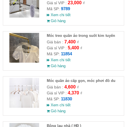
23,000
Giá sỉ VIP :
₫
9789
Mã SP:
Xem chi tiết
Giỏ hàng
Móc treo quần áo trong suốt kim tuyến
7,400
Giá bán :
₫
5,400
Giá sỉ VIP :
₫
11854
Mã SP:
Xem chi tiết
Giỏ hàng
Móc quần áo cấp gọn, móc phơi đồ du
lịch
4,600
Giá bán :
₫
4,370
Giá sỉ VIP :
₫
11830
Mã SP:
Xem chi tiết
Giỏ hàng
Bông lau nhà ( HĐ )