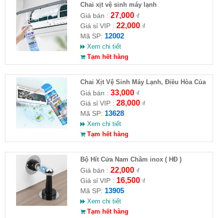
Chai xịt vệ sinh máy lạnh
27,000
Giá bán :
₫
22,000
Giá sỉ VIP :
₫
12002
Mã SP:
Xem chi tiết
Tạm hết hàng
Chai Xịt Vệ Sinh Máy Lạnh, Điều Hòa Của
Nhật (Chai 520ml)
33,000
Giá bán :
₫
28,000
Giá sỉ VIP :
₫
13628
Mã SP:
Xem chi tiết
Tạm hết hàng
Bộ Hít Cửa Nam Châm inox ( HĐ )
22,000
Giá bán :
₫
16,500
Giá sỉ VIP :
₫
13905
Mã SP:
Xem chi tiết
Tạm hết hàng