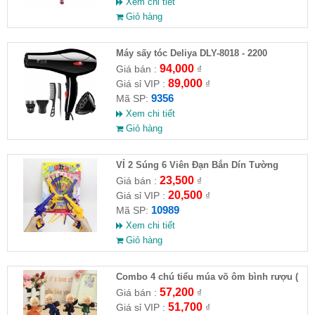
Xem chi tiết
Giỏ hàng
Máy sấy tóc Deliya DLY-8018 - 2200
94,000
Giá bán :
₫
89,000
Giá sỉ VIP :
₫
9356
Mã SP:
Xem chi tiết
Giỏ hàng
VỈ 2 Súng 6 Viên Đạn Bắn Dín Tường
23,500
Giá bán :
₫
20,500
Giá sỉ VIP :
₫
10989
Mã SP:
Xem chi tiết
Giỏ hàng
Combo 4 chú tiểu múa võ ôm bình rượu (
HĐ )
57,200
Giá bán :
₫
51,700
Giá sỉ VIP :
₫