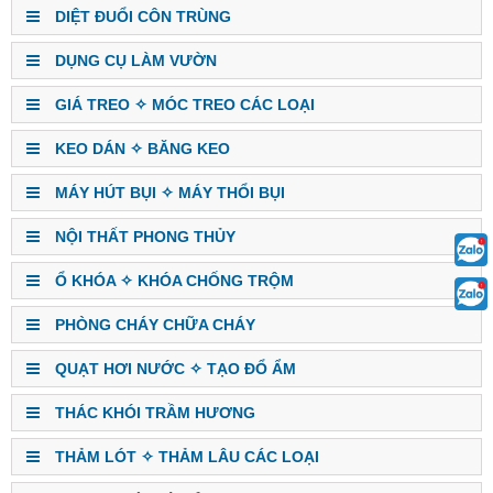
DIỆT ĐUỔI CÔN TRÙNG
DỤNG CỤ LÀM VƯỜN
GIÁ TREO ✧ MÓC TREO CÁC LOẠI
KEO DÁN ✧ BĂNG KEO
MÁY HÚT BỤI ✧ MÁY THỔI BỤI
NỘI THẤT PHONG THỦY
Ổ KHÓA ✧ KHÓA CHỐNG TRỘM
PHÒNG CHÁY CHỮA CHÁY
QUẠT HƠI NƯỚC ✧ TẠO ĐỔ ẨM
THÁC KHÓI TRẦM HƯƠNG
THẢM LÓT ✧ THẢM LÂU CÁC LOẠI