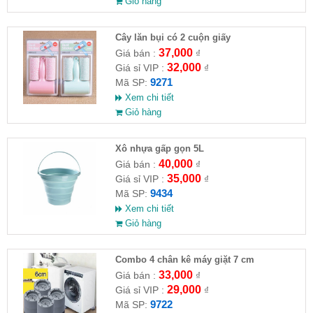
Giỏ hàng
Cây lăn bụi có 2 cuộn giấy
37,000
Giá bán :
₫
32,000
Giá sỉ VIP :
₫
9271
Mã SP:
Xem chi tiết
Giỏ hàng
Xô nhựa gấp gọn 5L
40,000
Giá bán :
₫
35,000
Giá sỉ VIP :
₫
9434
Mã SP:
Xem chi tiết
Giỏ hàng
Combo 4 chân kê máy giặt 7 cm
33,000
Giá bán :
₫
29,000
Giá sỉ VIP :
₫
9722
Mã SP: