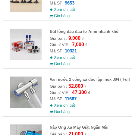
9653
Mã SP:
Xem chi tiết
Giỏ hàng
Bút lông dầu đầu to 7mm nhanh khô
9,000
Giá bán :
₫
7,000
Giá sỉ VIP :
₫
10321
Mã SP:
Xem chi tiết
Giỏ hàng
Van nước 2 cổng xả độc lập inox 304 ( Full
VAT )
52,800
Giá bán :
₫
47,300
Giá sỉ VIP :
₫
11667
Mã SP:
Xem chi tiết
Giỏ hàng
Nắp Ống Xả Máy Giặt Ngăn Mùi
21,000
Giá bán :
₫