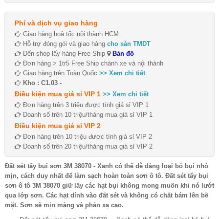
Phí và dịch vụ giao hàng
Giao hàng hoả tốc nội thành HCM
Hỗ trợ đóng gói và giao hàng
cho sàn TMDT
Đến shop lấy hàng Free Ship
Bản đồ
Đơn hàng > 1tr5 Free Ship chành xe và nội thành
Giao hàng trên Toàn Quốc
>> Xem chi tiết
Kho : C1.03 -
Điều kiện mua giá sỉ VIP 1
>> Xem chi tiết
Đơn hàng trên 3 triệu được tính giá sỉ VIP 1
Doanh số trên 10 triệu/tháng mua giá sỉ VIP 1
Điều kiện mua giá sỉ VIP 2
Đơn hàng trên 10 triệu được tính giá sỉ VIP 2
Doanh số trên 20 triệu/tháng mua giá sỉ VIP 2
Đất sét tẩy bụi sơn 3M 38070 - Xanh có thể dễ dàng loại bỏ bụi nhỏ
mịn, cách duy nhất để làm sạch hoàn toàn sơn ô tô. Đất sét tẩy bụi
sơn ô tô 3M 38070 giữ lấy các hạt bụi không mong muốn khi nó lướt
qua lớp sơn. Các hạt dính vào đất sét và không có chất bám lên bề
mặt. Sơn sẽ mịn màng và phản xạ cao.