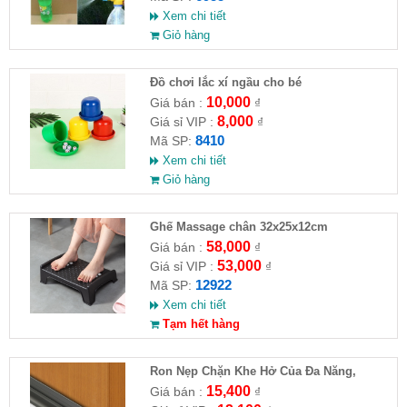
Xem chi tiết
Giỏ hàng
Đồ chơi lắc xí ngầu cho bé
10,000
Giá bán :
₫
8,000
Giá sỉ VIP :
₫
8410
Mã SP:
Xem chi tiết
Giỏ hàng
Ghế Massage chân 32x25x12cm
58,000
Giá bán :
₫
53,000
Giá sỉ VIP :
₫
12922
Mã SP:
Xem chi tiết
Tạm hết hàng
Ron Nẹp Chặn Khe Hở Của Đa Năng,
Chống Côn Trùng( HĐ )
15,400
Giá bán :
₫