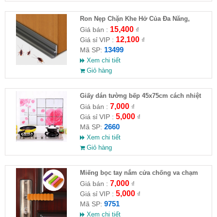
Ron Nẹp Chặn Khe Hở Của Đa Năng,
Chống Côn Trùng( HĐ )
15,400
Giá bán :
₫
12,100
Giá sỉ VIP :
₫
13499
Mã SP:
Xem chi tiết
Giỏ hàng
Giấy dán tường bếp 45x75cm cách nhiệt
chống mỡ
7,000
Giá bán :
₫
5,000
Giá sỉ VIP :
₫
2660
Mã SP:
Xem chi tiết
Giỏ hàng
Miếng bọc tay nắm cửa chống va chạm
7,000
Giá bán :
₫
5,000
Giá sỉ VIP :
₫
9751
Mã SP:
Xem chi tiết