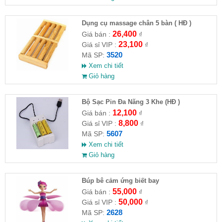
Dụng cụ massage chân 5 bàn ( HĐ )
26,400
Giá bán :
₫
23,100
Giá sỉ VIP :
₫
3520
Mã SP:
Xem chi tiết
Giỏ hàng
Bộ Sạc Pin Đa Năng 3 Khe (HĐ )
12,100
Giá bán :
₫
8,800
Giá sỉ VIP :
₫
5607
Mã SP:
Xem chi tiết
Giỏ hàng
​Búp bê cảm ứng biết bay
55,000
Giá bán :
₫
50,000
Giá sỉ VIP :
₫
2628
Mã SP: