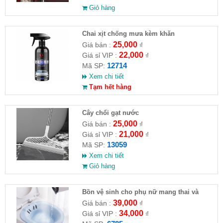
Giỏ hàng
Chai xịt chống mưa kèm khăn
25,000
Giá bán :
₫
22,000
Giá sỉ VIP :
₫
12714
Mã SP:
Xem chi tiết
Tạm hết hàng
Cây chổi gạt nước
25,000
Giá bán :
₫
21,000
Giá sỉ VIP :
₫
13059
Mã SP:
Xem chi tiết
Giỏ hàng
Bồn vệ sinh cho phụ nữ mang thai và
người già
39,000
Giá bán :
₫
34,000
Giá sỉ VIP :
₫