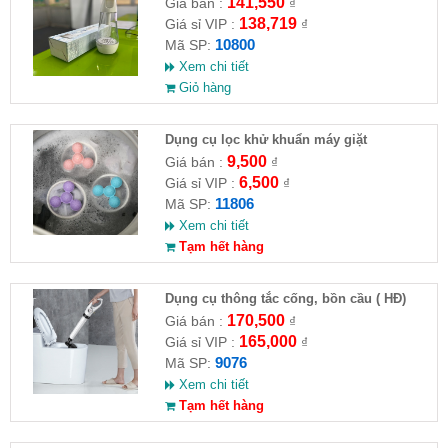
141,550
Giá bán :
₫
138,719
Giá sỉ VIP :
₫
10800
Mã SP:
Xem chi tiết
Giỏ hàng
Dụng cụ lọc khử khuẩn máy giặt
9,500
Giá bán :
₫
6,500
Giá sỉ VIP :
₫
11806
Mã SP:
Xem chi tiết
Tạm hết hàng
Dụng cụ thông tắc cống, bồn cầu ( HĐ)
170,500
Giá bán :
₫
165,000
Giá sỉ VIP :
₫
9076
Mã SP:
Xem chi tiết
Tạm hết hàng