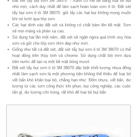
Đất sét tẩy bụi sơn 3M 38070 - Xanh có thể dễ dàng loại bỏ bụi
nhỏ mịn, cách duy nhất để làm sạch hoàn toàn sơn ô tô. Đất sét
tẩy bụi sơn ô tô 3M 38070 giữ lấy các hạt bụi không mong muốn
khi nó lướt qua lớp sơn.
Các hạt dính vào đất sét và không có chất bám lên bề mặt. Sơn
sẽ mịn màng và phản xạ cao.
Sử dụng hai lần một năm, đất sét sẽ ngăn ngừa quá trình oxy hóa
sơn và giữ cho lớp sơn nhìn đẹp như mới.
Giống như tất cả đất sét, đất sét tẩy bụi sơn ô tô 3M 38070 có thể
hoạt động trên thủy tinh và chrome. Sử dụng chất bôi trơn dựa
trên nước để tạo ra một bề mặt bóng mượt.
Đất sét tẩy bụi sơn ô tô 3M 38070 đặc biệt khối lượng nhựa đồng
nhất làm sạch sơn là một phương tiện không thể thiếu để loại bỏ
vết bẩn khó khăn loại bỏ, chẳng hạn như: Đốm nhựa, vết bẩn, dư
lượng từ các sơn công thức khi phun, bụi công nghiệp, các cuộc
tấn gỉ, dư lượng côn trùng, rất khó để loại bỏ bụi bẩn