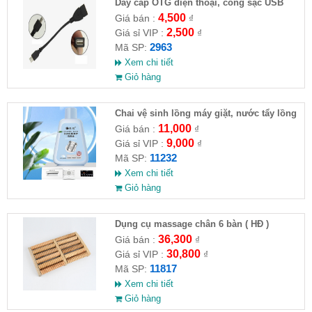
Dây cáp OTG điện thoại, cổng sạc USB
4,500
Giá bán :
₫
2,500
Giá sỉ VIP :
₫
2963
Mã SP:
Xem chi tiết
Giỏ hàng
Chai vệ sinh lồng máy giặt, nước tẩy lồng
máy giặt CLEANING FLUID
11,000
Giá bán :
₫
9,000
Giá sỉ VIP :
₫
11232
Mã SP:
Xem chi tiết
Giỏ hàng
Dụng cụ massage chân 6 bàn ( HĐ )
36,300
Giá bán :
₫
30,800
Giá sỉ VIP :
₫
11817
Mã SP:
Xem chi tiết
Giỏ hàng