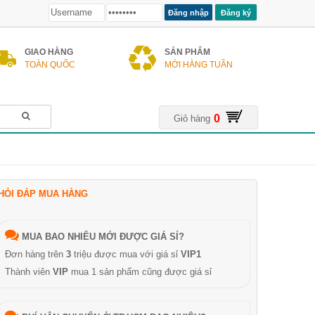
Đăng ký
GIAO HÀNG
SẢN PHẨM
TOÀN QUỐC
MỚI HÀNG TUẦN
0
Giỏ hàng
HỎI ĐÁP MUA HÀNG
MUA BAO NHIÊU MỚI ĐƯỢC GIÁ SỈ?
Đơn hàng trên
3
triệu được mua với giá sỉ
VIP1
Thành viên
VIP
mua 1 sản phẩm cũng được giá sỉ