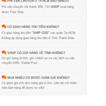
PHÍ VẬN CHUYỂN Ở TP.HCM BAO NHIÊU?
Phí vận chuyển nội thành 30K, Tới
SHOP
mua hàng
được Free Ship
CÓ GIAO HÀNG THU TIỀN KHÔNG?
Có giao hàng thu tiền
"SHIP COD"
các quận Tp.HCM,
Không áp dụng giao hàng thu tiền ở Tỉnh Thành khác
SHOP CÓ GỬI HÀNG VỀ TỈNH KHÔNG?
Có gửi hàng đi tỉnh, gửi chành xe và các dịch vụ vận
chuyển GHN, Viettel Post…
MUA NHIỀU CÓ ĐƯỢC GIẢM GIÁ KHÔNG?
Có giảm giá cho đơn hàng giá trị lớn, Liên hệ với nhân
viên bán hàng để được tư vấn!