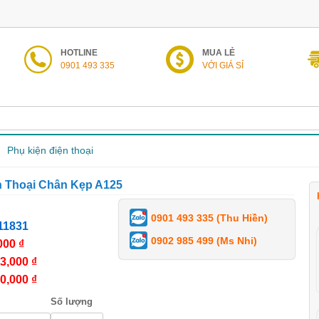
HOTLINE
MUA LẺ
0901 493 335
VỚI GIÁ SỈ
Phụ kiện điện thoại
n Thoại Chân Kẹp A125
0901 493 335 (Thu Hiền)
11831
0902 985 499 (Ms Nhi)
000 ₫
3,000 ₫
0,000 ₫
Số lượng