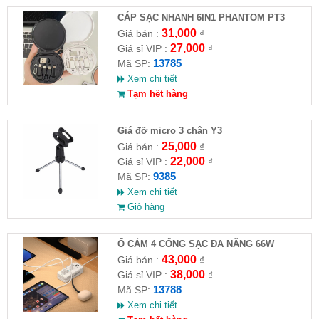
CÁP SẠC NHANH 6IN1 PHANTOM PT3
31,000
Giá bán :
₫
27,000
Giá sỉ VIP :
₫
13785
Mã SP:
Xem chi tiết
Tạm hết hàng
Giá đỡ micro 3 chân Y3
25,000
Giá bán :
₫
22,000
Giá sỉ VIP :
₫
9385
Mã SP:
Xem chi tiết
Giỏ hàng
Ổ CẮM 4 CỔNG SẠC ĐA NĂNG 66W
43,000
Giá bán :
₫
38,000
Giá sỉ VIP :
₫
13788
Mã SP:
Xem chi tiết