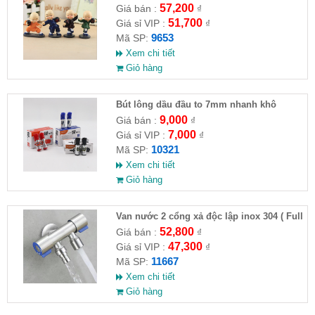
HĐ )
57,200
Giá bán :
₫
51,700
Giá sỉ VIP :
₫
9653
Mã SP:
Xem chi tiết
Giỏ hàng
Bút lông dầu đầu to 7mm nhanh khô
9,000
Giá bán :
₫
7,000
Giá sỉ VIP :
₫
10321
Mã SP:
Xem chi tiết
Giỏ hàng
Van nước 2 cổng xả độc lập inox 304 ( Full
VAT )
52,800
Giá bán :
₫
47,300
Giá sỉ VIP :
₫
11667
Mã SP:
Xem chi tiết
Giỏ hàng