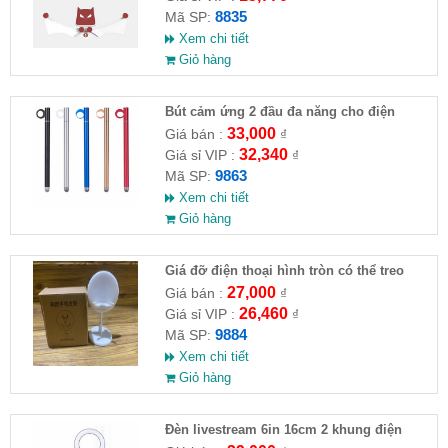
8835
Mã SP:
Xem chi tiết
Giỏ hàng
Bút cảm ứng 2 đầu đa năng cho điện
thoại, máy tính bảng
33,000
Giá bán :
₫
32,340
Giá sỉ VIP :
₫
9863
Mã SP:
Xem chi tiết
Giỏ hàng
Giá đỡ điện thoại hình tròn có thể treo
móc khoá
27,000
Giá bán :
₫
26,460
Giá sỉ VIP :
₫
9884
Mã SP:
Xem chi tiết
Giỏ hàng
Đèn livestream 6in 16cm 2 khung điện