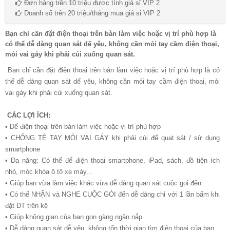
Đơn hàng trên 10 triệu được tính giá sỉ VIP 2
Doanh số trên 20 triệu/tháng mua giá sỉ VIP 2
Bạn chỉ cần đặt điện thoại trên bàn làm việc hoặc vị trí phù hợp là
có thể dễ dàng quan sát dế yêu, không cần mỏi tay cầm điện thoại,
mỏi vai gáy khi phải cúi xuống quan sát.
Bạn chỉ cần đặt điện thoại trên bàn làm việc hoặc vị trí phù hợp là có
thể dễ dàng quan sát dế yêu, không cần mỏi tay cầm điện thoại, mỏi
vai gáy khi phải cúi xuống quan sát.
CÁC LỢI ÍCH:
• Để điện thoại trên bàn làm việc hoặc vị trí phù hợp
• CHỐNG TÊ TAY MỎI VAI GÁY khi phải cúi để quat sát / sử dụng
smartphone
• Đa năng: Có thể để điện thoại smartphone, iPad, sách, đồ tiện ích
nhỏ, móc khóa ô tô xe máy...
• Giúp bạn vừa làm việc khác vừa dễ dàng quan sát cuộc gọi đến
• Có thể NHẬN và NGHE CUỘC GÓI đến dễ dàng chỉ với 1 lần bấm khi
đặt ĐT trên kệ
• Giúp không gian của bạn gọn gàng ngăn nắp
• Dễ dàng quan sát dễ yêu, không tốn thời gian tìm điện thoại của bạn