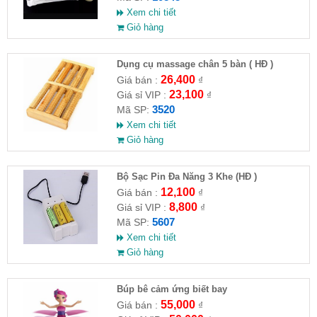
Xem chi tiết
Giỏ hàng
Dụng cụ massage chân 5 bàn ( HĐ )
26,400
Giá bán :
₫
23,100
Giá sỉ VIP :
₫
3520
Mã SP:
Xem chi tiết
Giỏ hàng
Bộ Sạc Pin Đa Năng 3 Khe (HĐ )
12,100
Giá bán :
₫
8,800
Giá sỉ VIP :
₫
5607
Mã SP:
Xem chi tiết
Giỏ hàng
​Búp bê cảm ứng biết bay
55,000
Giá bán :
₫