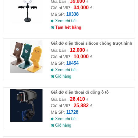
thoại
39,000
Giá bán :
₫
34,000
Giá sỉ VIP :
₫
10338
Mã SP:
Xem chi tiết
Tạm hết hàng
Giá đỡ điện thoại silicon chống trượt hình
thú
12,000
Giá bán :
₫
10,000
Giá sỉ VIP :
₫
10454
Mã SP:
Xem chi tiết
Giỏ hàng
Giá đỡ điện thoại di động ô tô
26,410
Giá bán :
₫
25,882
Giá sỉ VIP :
₫
11728
Mã SP:
Xem chi tiết
Giỏ hàng