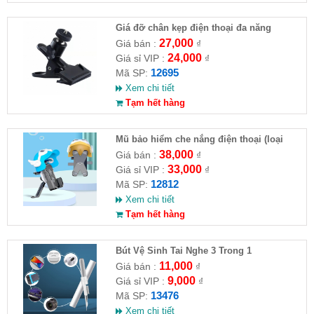
Giá đỡ chân kẹp điện thoại đa năng
27,000
Giá bán :
₫
24,000
Giá sỉ VIP :
₫
12695
Mã SP:
Xem chi tiết
Tạm hết hàng
Mũ bảo hiểm che nắng điện thoại (loại
nhỏ)
38,000
Giá bán :
₫
33,000
Giá sỉ VIP :
₫
12812
Mã SP:
Xem chi tiết
Tạm hết hàng
Bút Vệ Sinh Tai Nghe 3 Trong 1
11,000
Giá bán :
₫
9,000
Giá sỉ VIP :
₫
13476
Mã SP:
Xem chi tiết