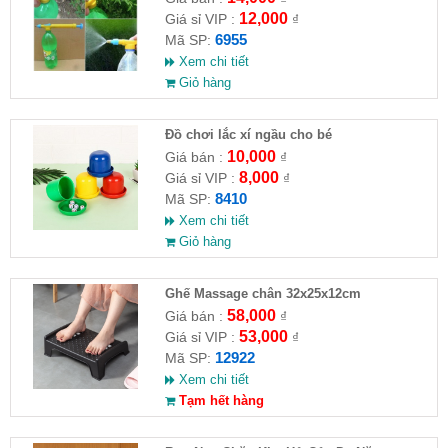
12,000
Giá sỉ VIP :
₫
6955
Mã SP:
Xem chi tiết
Giỏ hàng
Đồ chơi lắc xí ngầu cho bé
10,000
Giá bán :
₫
8,000
Giá sỉ VIP :
₫
8410
Mã SP:
Xem chi tiết
Giỏ hàng
Ghế Massage chân 32x25x12cm
58,000
Giá bán :
₫
53,000
Giá sỉ VIP :
₫
12922
Mã SP:
Xem chi tiết
Tạm hết hàng