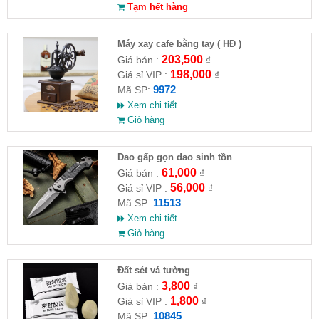
Tạm hết hàng
Máy xay cafe bằng tay ( HĐ )
203,500
Giá bán :
₫
198,000
Giá sỉ VIP :
₫
9972
Mã SP:
Xem chi tiết
Giỏ hàng
Dao gấp gọn dao sinh tồn
61,000
Giá bán :
₫
56,000
Giá sỉ VIP :
₫
11513
Mã SP:
Xem chi tiết
Giỏ hàng
Đất sét vá tường
3,800
Giá bán :
₫
1,800
Giá sỉ VIP :
₫
10845
Mã SP: