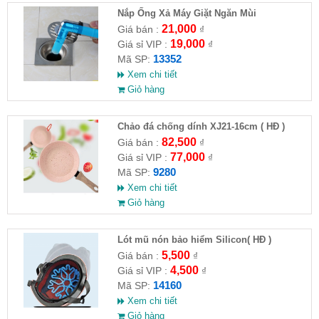
Nắp Ống Xả Máy Giặt Ngăn Mùi
21,000
Giá bán :
₫
19,000
Giá sỉ VIP :
₫
13352
Mã SP:
Xem chi tiết
Giỏ hàng
Chảo đá chống dính XJ21-16cm ( HĐ )
82,500
Giá bán :
₫
77,000
Giá sỉ VIP :
₫
9280
Mã SP:
Xem chi tiết
Giỏ hàng
Lót mũ nón bảo hiểm Silicon( HĐ )
5,500
Giá bán :
₫
4,500
Giá sỉ VIP :
₫
14160
Mã SP:
Xem chi tiết
Giỏ hàng