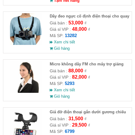
Tạm hết hàng
Dây đeo ngực cố định điện thoại cho quay
video hành trình
53,000
Giá bán :
₫
48,000
Giá sỉ VIP :
₫
13282
Mã SP:
Xem chi tiết
Giỏ hàng
Micro không dây FM cho máy trợ giảng
88,000
Giá bán :
₫
82,000
Giá sỉ VIP :
₫
5293
Mã SP:
Xem chi tiết
Giỏ hàng
Giá đỡ điện thoại gắn dưới gương chiếu
hậu xe hơi
31,500
Giá bán :
₫
29,500
Giá sỉ VIP :
₫
6799
Mã SP: