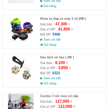
Xem chi tiết
Giỏ hàng
Khóa xe đạp,xe máy 5 số (HĐ )
47,300
Giá bán :
₫
41,800
Giá sỉ VIP :
₫
3406
Mã SP:
Xem chi tiết
Giỏ hàng
Dao tách vỏ hào ( HĐ )
6,100
Giá bán :
₫
3,850
Giá sỉ VIP :
₫
6322
Mã SP:
Xem chi tiết
Giỏ hàng
Combo 3 nồi inox có nắp
127,000
Giá bán :
₫
122,000
Giá sỉ VIP :
₫