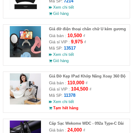
7214
Mã SP:
Xem chi tiết
Giỏ hàng
Giá đỡ điện thoại chân chữ U kèm gương
10,500
Giá bán :
₫
9,975
Giá sỉ VIP :
₫
13517
Mã SP:
Xem chi tiết
Giỏ hàng
Giá Đỡ Kẹp IPad Khớp Nâng Xoay 360 Độ
Đa Năng( HĐ )
110,000
Giá bán :
₫
104,500
Giá sỉ VIP :
₫
11378
Mã SP:
Xem chi tiết
Tạm hết hàng
Cáp Sạc Wekome WDC - 092a Type-C Dài
3M
24,000
Giá bán :
₫