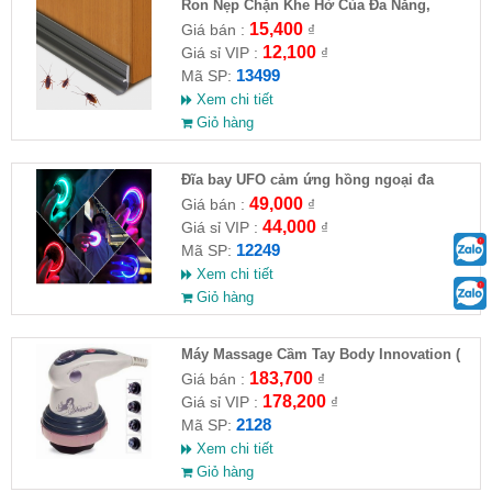
Ron Nẹp Chặn Khe Hở Của Đa Năng,
Chống Côn Trùng( HĐ )
15,400
Giá bán :
₫
12,100
Giá sỉ VIP :
₫
13499
Mã SP:
Xem chi tiết
Giỏ hàng
Đĩa bay UFO cảm ứng hồng ngoại đa
chiều tự động bay về
49,000
Giá bán :
₫
44,000
Giá sỉ VIP :
₫
12249
Mã SP:
Xem chi tiết
Giỏ hàng
Máy Massage Cầm Tay Body Innovation (
HĐ )
183,700
Giá bán :
₫
178,200
Giá sỉ VIP :
₫
2128
Mã SP:
Xem chi tiết
Giỏ hàng