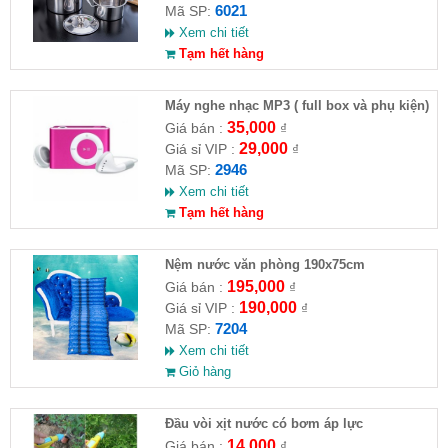
6021
Mã SP:
Xem chi tiết
Tạm hết hàng
Máy nghe nhạc MP3 ( full box và phụ kiện)
35,000
Giá bán :
₫
29,000
Giá sỉ VIP :
₫
2946
Mã SP:
Xem chi tiết
Tạm hết hàng
Nệm nước văn phòng 190x75cm
195,000
Giá bán :
₫
190,000
Giá sỉ VIP :
₫
7204
Mã SP:
Xem chi tiết
Giỏ hàng
Đầu vòi xịt nước có bơm áp lực
14,000
Giá bán :
₫