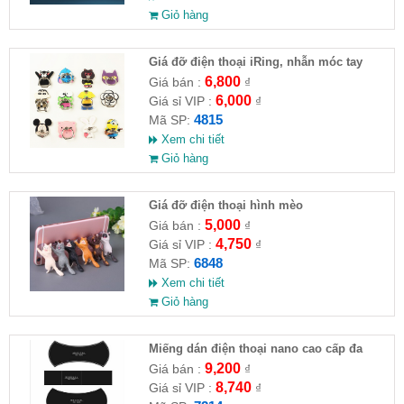
Giỏ hàng
Giá đỡ điện thoại iRing, nhẫn móc tay
chống rớt (nhiều kiểu)
6,800
Giá bán :
₫
6,000
Giá sỉ VIP :
₫
4815
Mã SP:
Xem chi tiết
Giỏ hàng
Giá đỡ điện thoại hình mèo
5,000
Giá bán :
₫
4,750
Giá sỉ VIP :
₫
6848
Mã SP:
Xem chi tiết
Giỏ hàng
Miếng dán điện thoại nano cao cấp đa
năng
9,200
Giá bán :
₫
8,740
Giá sỉ VIP :
₫