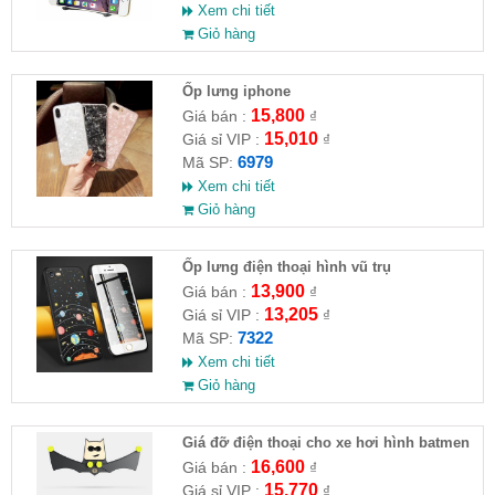
Xem chi tiết
Giỏ hàng
Ốp lưng iphone
15,800
Giá bán :
₫
15,010
Giá sỉ VIP :
₫
6979
Mã SP:
Xem chi tiết
Giỏ hàng
Ốp lưng điện thoại hình vũ trụ
13,900
Giá bán :
₫
13,205
Giá sỉ VIP :
₫
7322
Mã SP:
Xem chi tiết
Giỏ hàng
Giá đỡ điện thoại cho xe hơi hình batmen
16,600
Giá bán :
₫
15,770
Giá sỉ VIP :
₫