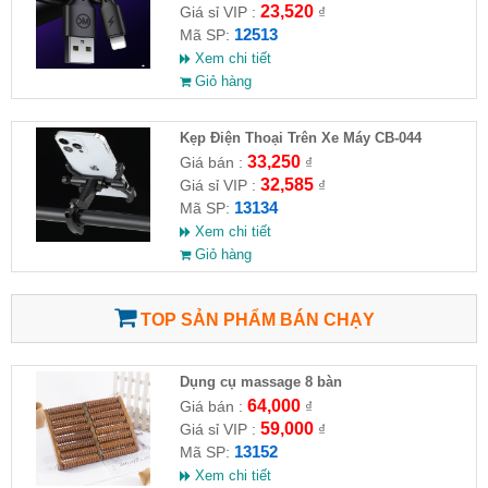
23,520
Giá sỉ VIP :
₫
12513
Mã SP:
Xem chi tiết
Giỏ hàng
Kẹp Điện Thoại Trên Xe Máy CB-044
33,250
Giá bán :
₫
32,585
Giá sỉ VIP :
₫
13134
Mã SP:
Xem chi tiết
Giỏ hàng
TOP SẢN PHẨM BÁN CHẠY
Dụng cụ massage 8 bàn
64,000
Giá bán :
₫
59,000
Giá sỉ VIP :
₫
13152
Mã SP:
Xem chi tiết