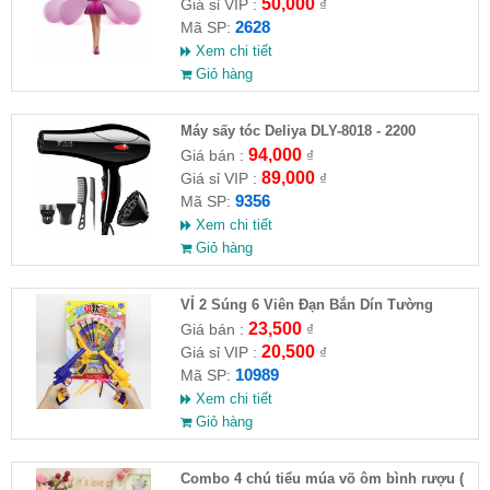
50,000
Giá sỉ VIP :
₫
2628
Mã SP:
Xem chi tiết
Giỏ hàng
Máy sấy tóc Deliya DLY-8018 - 2200
94,000
Giá bán :
₫
89,000
Giá sỉ VIP :
₫
9356
Mã SP:
Xem chi tiết
Giỏ hàng
VỈ 2 Súng 6 Viên Đạn Bắn Dín Tường
23,500
Giá bán :
₫
20,500
Giá sỉ VIP :
₫
10989
Mã SP:
Xem chi tiết
Giỏ hàng
Combo 4 chú tiểu múa võ ôm bình rượu (