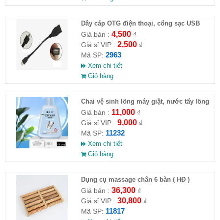
Dây cáp OTG điện thoại, cổng sạc USB
4,500
Giá bán :
₫
2,500
Giá sỉ VIP :
₫
2963
Mã SP:
Xem chi tiết
Giỏ hàng
Chai vệ sinh lồng máy giặt, nước tẩy lồng
máy giặt CLEANING FLUID
11,000
Giá bán :
₫
9,000
Giá sỉ VIP :
₫
11232
Mã SP:
Xem chi tiết
Giỏ hàng
Dụng cụ massage chân 6 bàn ( HĐ )
36,300
Giá bán :
₫
30,800
Giá sỉ VIP :
₫
11817
Mã SP: