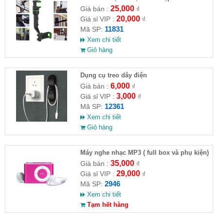
25,000
Giá bán :
₫
20,000
Giá sỉ VIP :
₫
11831
Mã SP:
Xem chi tiết
Giỏ hàng
Dụng cụ treo dây điện
6,000
Giá bán :
₫
3,000
Giá sỉ VIP :
₫
12361
Mã SP:
Xem chi tiết
Giỏ hàng
Máy nghe nhạc MP3 ( full box và phụ kiện)
35,000
Giá bán :
₫
29,000
Giá sỉ VIP :
₫
2946
Mã SP:
Xem chi tiết
Tạm hết hàng