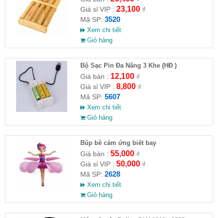
23,100
Giá sỉ VIP :
₫
3520
Mã SP:
Xem chi tiết
Giỏ hàng
Bộ Sạc Pin Đa Năng 3 Khe (HĐ )
12,100
Giá bán :
₫
8,800
Giá sỉ VIP :
₫
5607
Mã SP:
Xem chi tiết
Giỏ hàng
​Búp bê cảm ứng biết bay
55,000
Giá bán :
₫
50,000
Giá sỉ VIP :
₫
2628
Mã SP:
Xem chi tiết
Giỏ hàng