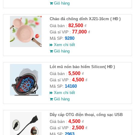
Giỏ hàng
Chảo đá chống dính XJ21-16cm ( HĐ )
82,500
Giá bán :
₫
77,000
Giá sỉ VIP :
₫
9280
Mã SP:
Xem chi tiết
Giỏ hàng
Lót mũ nón bảo hiểm Silicon( HĐ )
5,500
Giá bán :
₫
4,500
Giá sỉ VIP :
₫
14160
Mã SP:
Xem chi tiết
Giỏ hàng
Dây cáp OTG điện thoại, cổng sạc USB
4,500
Giá bán :
₫
2,500
Giá sỉ VIP :
₫
2963
Mã SP: