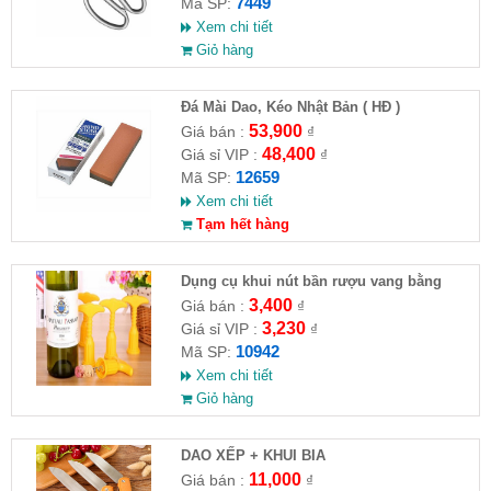
7449
Mã SP:
Xem chi tiết
Giỏ hàng
Đá Mài Dao, Kéo Nhật Bản ( HĐ )
53,900
Giá bán :
₫
48,400
Giá sỉ VIP :
₫
12659
Mã SP:
Xem chi tiết
Tạm hết hàng
Dụng cụ khui nút bần rượu vang bằng
nhựa
3,400
Giá bán :
₫
3,230
Giá sỉ VIP :
₫
10942
Mã SP:
Xem chi tiết
Giỏ hàng
DAO XẾP + KHUI BIA
11,000
Giá bán :
₫