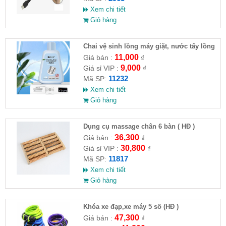
Xem chi tiết
Giỏ hàng
Chai vệ sinh lồng máy giặt, nước tẩy lồng
máy giặt CLEANING FLUID
11,000
Giá bán :
₫
9,000
Giá sỉ VIP :
₫
11232
Mã SP:
Xem chi tiết
Giỏ hàng
Dụng cụ massage chân 6 bàn ( HĐ )
36,300
Giá bán :
₫
30,800
Giá sỉ VIP :
₫
11817
Mã SP:
Xem chi tiết
Giỏ hàng
Khóa xe đạp,xe máy 5 số (HĐ )
47,300
Giá bán :
₫