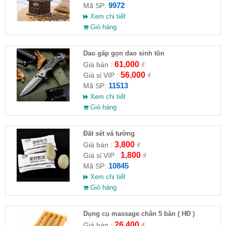
9972
Mã SP:
Xem chi tiết
Giỏ hàng
Dao gấp gọn dao sinh tồn
61,000
Giá bán :
₫
56,000
Giá sỉ VIP :
₫
11513
Mã SP:
Xem chi tiết
Giỏ hàng
Đất sét vá tường
3,800
Giá bán :
₫
1,800
Giá sỉ VIP :
₫
10845
Mã SP:
Xem chi tiết
Giỏ hàng
Dụng cụ massage chân 5 bàn ( HĐ )
26,400
Giá bán :
₫