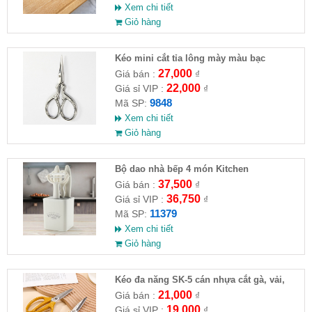
Xem chi tiết
Giỏ hàng
Kéo mini cắt tỉa lông mày màu bạc
9.5x4.8cm
27,000
Giá bán :
₫
22,000
Giá sỉ VIP :
₫
9848
Mã SP:
Xem chi tiết
Giỏ hàng
Bộ dao nhà bếp 4 món Kitchen
37,500
Giá bán :
₫
36,750
Giá sỉ VIP :
₫
11379
Mã SP:
Xem chi tiết
Giỏ hàng
Kéo đa năng SK-5 cán nhựa cắt gà, vải,
giấy
21,000
Giá bán :
₫
19,000
Giá sỉ VIP :
₫