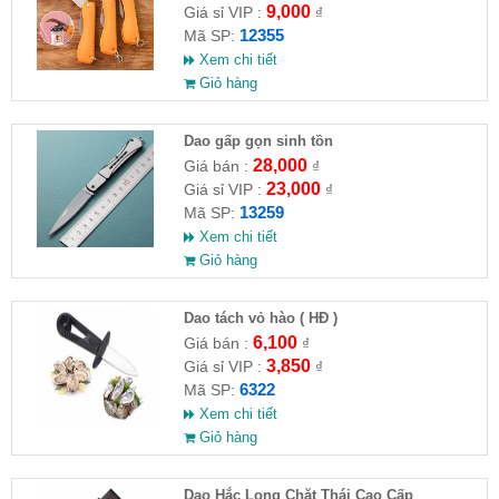
9,000
Giá sỉ VIP :
₫
12355
Mã SP:
Xem chi tiết
Giỏ hàng
Dao gấp gọn sinh tồn
28,000
Giá bán :
₫
23,000
Giá sỉ VIP :
₫
13259
Mã SP:
Xem chi tiết
Giỏ hàng
Dao tách vỏ hào ( HĐ )
6,100
Giá bán :
₫
3,850
Giá sỉ VIP :
₫
6322
Mã SP:
Xem chi tiết
Giỏ hàng
Dao Hắc Long Chặt Thái Cao Cấp