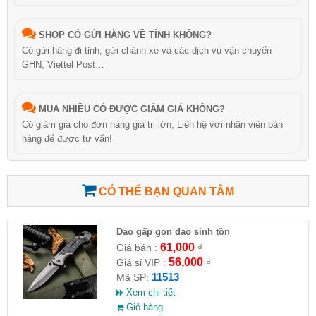
SHOP CÓ GỬI HÀNG VỀ TỈNH KHÔNG?
Có gửi hàng đi tỉnh, gửi chành xe và các dịch vụ vận chuyển
GHN, Viettel Post…
MUA NHIỀU CÓ ĐƯỢC GIẢM GIÁ KHÔNG?
Có giảm giá cho đơn hàng giá trị lớn, Liên hệ với nhân viên bán
hàng để được tư vấn!
CÓ THỂ BẠN QUAN TÂM
Dao gấp gọn dao sinh tồn
61,000
Giá bán :
₫
56,000
Giá sỉ VIP :
₫
11513
Mã SP:
Xem chi tiết
Giỏ hàng