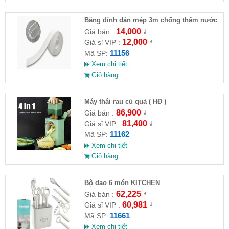
Băng dính dán mép 3m chống thấm nước
14,000
Giá bán :
₫
12,000
Giá sỉ VIP :
₫
11156
Mã SP:
Xem chi tiết
Giỏ hàng
Máy thái rau củ quả ( HĐ )
86,900
Giá bán :
₫
81,400
Giá sỉ VIP :
₫
11162
Mã SP:
Xem chi tiết
Giỏ hàng
Bộ dao 6 món KITCHEN
62,225
Giá bán :
₫
60,981
Giá sỉ VIP :
₫
11661
Mã SP:
Xem chi tiết