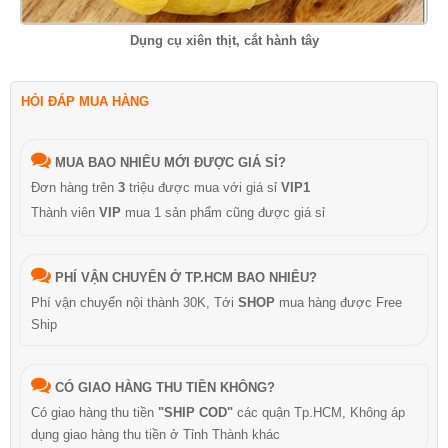
Dụng cụ xiên thịt, cắt hành tây
HỎI ĐÁP MUA HÀNG
MUA BAO NHIÊU MỚI ĐƯỢC GIÁ SỈ?
Đơn hàng trên
3
triệu được mua với giá sỉ
VIP1
Thành viên
VIP
mua 1 sản phẩm cũng được giá sỉ
PHÍ VẬN CHUYỂN Ở TP.HCM BAO NHIÊU?
Phí vận chuyển nội thành 30K, Tới
SHOP
mua hàng được Free
Ship
CÓ GIAO HÀNG THU TIỀN KHÔNG?
Có giao hàng thu tiền
"SHIP COD"
các quận Tp.HCM, Không áp
dụng giao hàng thu tiền ở Tỉnh Thành khác