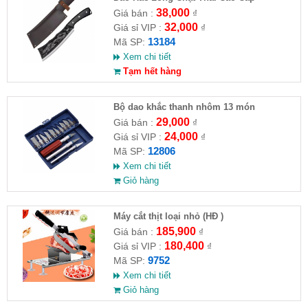
38,000
Giá bán :
₫
32,000
Giá sỉ VIP :
₫
13184
Mã SP:
Xem chi tiết
Tạm hết hàng
Bộ dao khắc thanh nhôm 13 món
29,000
Giá bán :
₫
24,000
Giá sỉ VIP :
₫
12806
Mã SP:
Xem chi tiết
Giỏ hàng
Máy cắt thịt loại nhỏ (HĐ )
185,900
Giá bán :
₫
180,400
Giá sỉ VIP :
₫
9752
Mã SP:
Xem chi tiết
Giỏ hàng