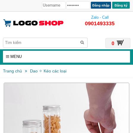
Đăng ký
Zalo - Call
0901493335
0
MENU
Trang chủ
Dao ✧ Kéo các loại