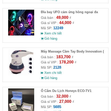
Đĩa bay UFO cảm ứng hồng ngoại đa
chiều tự động bay về
49,000
Giá bán :
₫
44,000
Giá sỉ VIP :
₫
12249
Mã SP:
Xem chi tiết
Giỏ hàng
Máy Massage Cầm Tay Body Innovation (
HĐ )
183,700
Giá bán :
₫
178,200
Giá sỉ VIP :
₫
2128
Mã SP:
Xem chi tiết
Giỏ hàng
Ổ Cắm Du Lịch Honeys ECO-TV1
32,000
Giá bán :
₫
27,000
Giá sỉ VIP :
₫
5685
Mã SP: