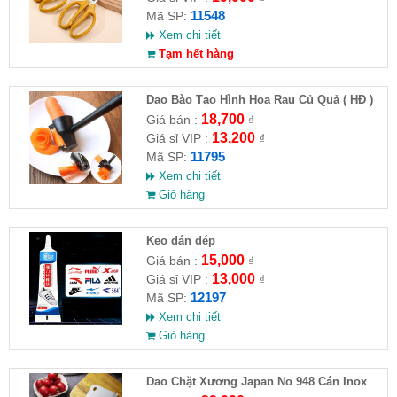
11548
Mã SP:
Xem chi tiết
Tạm hết hàng
Dao Bào Tạo Hình Hoa Rau Củ Quả ( HĐ )
18,700
Giá bán :
₫
13,200
Giá sỉ VIP :
₫
11795
Mã SP:
Xem chi tiết
Giỏ hàng
Keo dán dép
15,000
Giá bán :
₫
13,000
Giá sỉ VIP :
₫
12197
Mã SP:
Xem chi tiết
Giỏ hàng
Dao Chặt Xương Japan No 948 Cán Inox