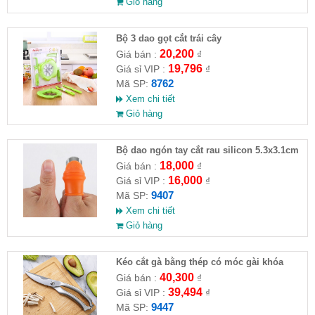
Giỏ hàng
Bộ 3 dao gọt cắt trái cây
20,200
Giá bán :
₫
19,796
Giá sỉ VIP :
₫
8762
Mã SP:
Xem chi tiết
Giỏ hàng
Bộ dao ngón tay cắt rau silicon 5.3x3.1cm
18,000
Giá bán :
₫
16,000
Giá sỉ VIP :
₫
9407
Mã SP:
Xem chi tiết
Giỏ hàng
Kéo cắt gà bằng thép có móc gài khóa
24x4.5cm
40,300
Giá bán :
₫
39,494
Giá sỉ VIP :
₫
9447
Mã SP: