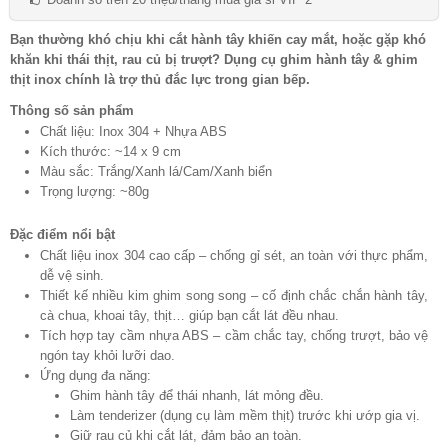
Bạn thường khó chịu khi cắt hành tây khiến cay mắt, hoặc gặp khó
khăn khi thái thịt, rau củ bị trượt? Dụng cụ ghim hành tây & ghim
thịt inox chính là trợ thủ đắc lực trong gian bếp.
Thông số sản phẩm
Chất liệu: Inox 304 + Nhựa ABS
Kích thước: ~14 x 9 cm
Màu sắc: Trắng/Xanh lá/Cam/Xanh biển
Trọng lượng: ~80g
Đặc điểm nổi bật
Chất liệu inox 304 cao cấp – chống gỉ sét, an toàn với thực phẩm,
dễ vệ sinh.
Thiết kế nhiều kim ghim song song – cố định chắc chắn hành tây,
cà chua, khoai tây, thịt… giúp bạn cắt lát đều nhau.
Tích hợp tay cầm nhựa ABS – cầm chắc tay, chống trượt, bảo vệ
ngón tay khỏi lưỡi dao.
Ứng dụng đa năng:
Ghim hành tây để thái nhanh, lát mỏng đều.
Làm tenderizer (dụng cụ làm mềm thịt) trước khi ướp gia vị.
Giữ rau củ khi cắt lát, đảm bảo an toàn.