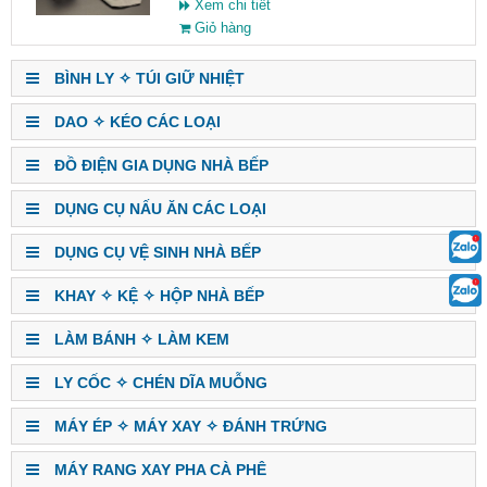
Xem chi tiết
Giỏ hàng
BÌNH LY ✧ TÚI GIỮ NHIỆT
DAO ✧ KÉO CÁC LOẠI
ĐỒ ĐIỆN GIA DỤNG NHÀ BẾP
DỤNG CỤ NẤU ĂN CÁC LOẠI
DỤNG CỤ VỆ SINH NHÀ BẾP
KHAY ✧ KỆ ✧ HỘP NHÀ BẾP
LÀM BÁNH ✧ LÀM KEM
LY CỐC ✧ CHÉN DĨA MUỖNG
MÁY ÉP ✧ MÁY XAY ✧ ĐÁNH TRỨNG
MÁY RANG XAY PHA CÀ PHÊ