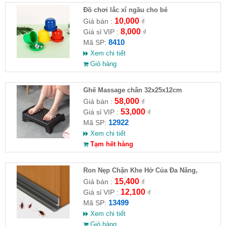
Đồ chơi lắc xí ngầu cho bé
10,000
Giá bán :
₫
8,000
Giá sỉ VIP :
₫
8410
Mã SP:
Xem chi tiết
Giỏ hàng
Ghế Massage chân 32x25x12cm
58,000
Giá bán :
₫
53,000
Giá sỉ VIP :
₫
12922
Mã SP:
Xem chi tiết
Tạm hết hàng
Ron Nẹp Chặn Khe Hở Của Đa Năng,
Chống Côn Trùng( HĐ )
15,400
Giá bán :
₫
12,100
Giá sỉ VIP :
₫
13499
Mã SP:
Xem chi tiết
Giỏ hàng