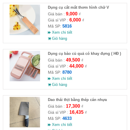
Dụng cụ cắt mắt thơm hình chữ V
9,000
Giá bán :
₫
6,000
Giá sỉ VIP :
₫
5816
Mã SP:
Xem chi tiết
Giỏ hàng
Dụng cụ bào củ quả có khay đựng ( HĐ )
49,500
Giá bán :
₫
44,000
Giá sỉ VIP :
₫
8780
Mã SP:
Xem chi tiết
Giỏ hàng
Dao thái thịt bằng thép cán nhựa
17,300
Giá bán :
₫
16,435
Giá sỉ VIP :
₫
4633
Mã SP:
Xem chi tiết