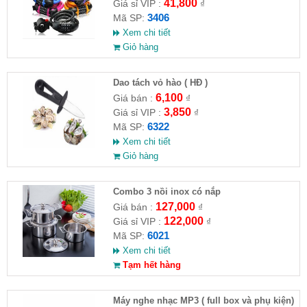
41,800
Giá sỉ VIP :
₫
3406
Mã SP:
Xem chi tiết
Giỏ hàng
Dao tách vỏ hào ( HĐ )
6,100
Giá bán :
₫
3,850
Giá sỉ VIP :
₫
6322
Mã SP:
Xem chi tiết
Giỏ hàng
Combo 3 nồi inox có nắp
127,000
Giá bán :
₫
122,000
Giá sỉ VIP :
₫
6021
Mã SP:
Xem chi tiết
Tạm hết hàng
Máy nghe nhạc MP3 ( full box và phụ kiện)