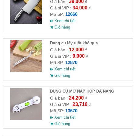
39,000
Giá bán :
₫
34,000
Giá sỉ VIP :
₫
12666
Mã SP:
Xem chi tiết
Giỏ hàng
Dụng cụ lấy ruột khổ qua
12,000
Giá bán :
₫
9,000
Giá sỉ VIP :
₫
12870
Mã SP:
Xem chi tiết
Giỏ hàng
DỤNG CỤ MỞ NẮP HỘP ĐA NĂNG
KITCHEN CANDO 6IN1
24,200
Giá bán :
₫
23,716
Giá sỉ VIP :
₫
13670
Mã SP:
Xem chi tiết
Giỏ hàng