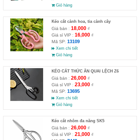
Giỏ hàng
Kéo cắt cành hoa, tỉa cành cây
18,000
Giá bán :
₫
16,000
Giá sỉ VIP :
₫
13109
Mã SP:
Xem chi tiết
Giỏ hàng
KÉO CẮT THỨC ĂN QUAI LỆCH Z6
26,000
Giá bán :
₫
23,000
Giá sỉ VIP :
₫
13695
Mã SP:
Xem chi tiết
Giỏ hàng
Kéo cắt nhôm đa năng SK5
26,000
Giá bán :
₫
21,000
Giá sỉ VIP :
₫