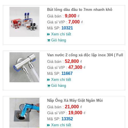
Bút lông dầu đầu to 7mm nhanh khô
9,000
Giá bán :
₫
7,000
Giá sỉ VIP :
₫
10321
Mã SP:
Xem chi tiết
Giỏ hàng
Van nước 2 cổng xả độc lập inox 304 ( Full
VAT )
52,800
Giá bán :
₫
47,300
Giá sỉ VIP :
₫
11667
Mã SP:
Xem chi tiết
Giỏ hàng
Nắp Ống Xả Máy Giặt Ngăn Mùi
21,000
Giá bán :
₫
19,000
Giá sỉ VIP :
₫
13352
Mã SP:
Xem chi tiết