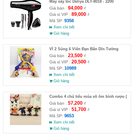
Máy sấy tóc Deliya DLY-8018 - 2200
94,000
Giá bán :
₫
89,000
Giá sỉ VIP :
₫
9356
Mã SP:
Xem chi tiết
Giỏ hàng
VỈ 2 Súng 6 Viên Đạn Bắn Dín Tường
23,500
Giá bán :
₫
20,500
Giá sỉ VIP :
₫
10989
Mã SP:
Xem chi tiết
Giỏ hàng
Combo 4 chú tiểu múa võ ôm bình rượu (
HĐ )
57,200
Giá bán :
₫
51,700
Giá sỉ VIP :
₫
9653
Mã SP:
Xem chi tiết
Giỏ hàng