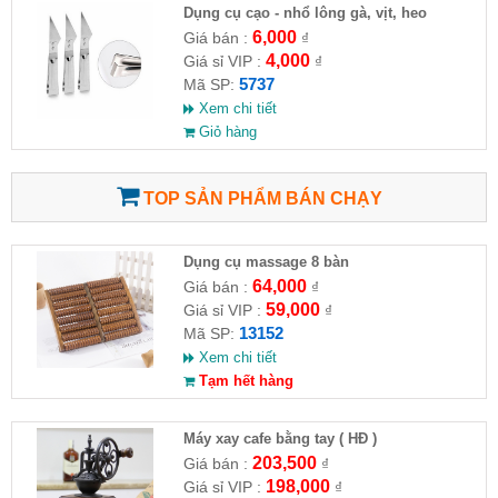
Dụng cụ cạo - nhổ lông gà, vịt, heo
6,000
Giá bán :
₫
4,000
Giá sỉ VIP :
₫
5737
Mã SP:
Xem chi tiết
Giỏ hàng
TOP SẢN PHẨM BÁN CHẠY
Dụng cụ massage 8 bàn
64,000
Giá bán :
₫
59,000
Giá sỉ VIP :
₫
13152
Mã SP:
Xem chi tiết
Tạm hết hàng
Máy xay cafe bằng tay ( HĐ )
203,500
Giá bán :
₫
198,000
Giá sỉ VIP :
₫