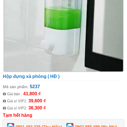
Hộp đựng xà phòng ( HĐ )
5237
Mã sản phẩm:
41,800 ₫
Giá bán :
39,600 ₫
Giá sỉ VIP1:
36,300 ₫
Giá sỉ VIP2:
Tạm hết hàng
0901 493 335 (Thu Hiền)
0902 985 499 (Ms Nhi)