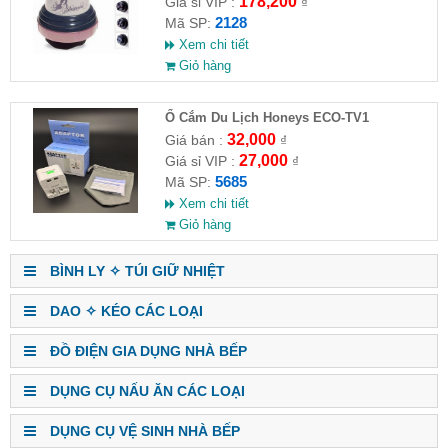
178,200
Giá sỉ VIP :
₫
2128
Mã SP:
Xem chi tiết
Giỏ hàng
Ổ Cắm Du Lịch Honeys ECO-TV1
32,000
Giá bán :
₫
27,000
Giá sỉ VIP :
₫
5685
Mã SP:
Xem chi tiết
Giỏ hàng
BÌNH LY ✧ TÚI GIỮ NHIỆT
DAO ✧ KÉO CÁC LOẠI
ĐỒ ĐIỆN GIA DỤNG NHÀ BẾP
DỤNG CỤ NẤU ĂN CÁC LOẠI
DỤNG CỤ VỆ SINH NHÀ BẾP