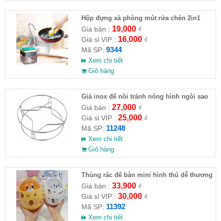
Hộp đựng xà phòng mút rửa chén 2in1
14x10.5x10cm
19,000
Giá bán :
₫
16,000
Giá sỉ VIP :
₫
9344
Mã SP:
Xem chi tiết
Giỏ hàng
Giá inox để nồi tránh nóng hình ngôi sao
27,000
Giá bán :
₫
25,000
Giá sỉ VIP :
₫
11248
Mã SP:
Xem chi tiết
Giỏ hàng
Thùng rác để bàn mini hình thú dễ thương
33,900
Giá bán :
₫
30,000
Giá sỉ VIP :
₫
11392
Mã SP:
Xem chi tiết