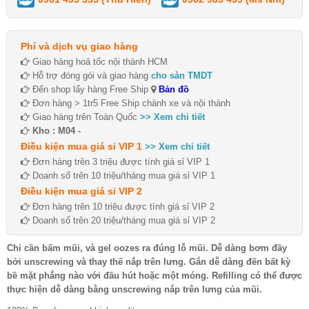
Phí và dịch vụ giao hàng
Giao hàng hoả tốc nội thành HCM
Hỗ trợ đóng gói và giao hàng
cho sàn TMDT
Đến shop lấy hàng Free Ship
Bản đồ
Đơn hàng > 1tr5 Free Ship chành xe và nội thành
Giao hàng trên Toàn Quốc
>> Xem chi tiết
Kho : M04 -
Điều kiện mua giá sỉ VIP 1
>> Xem chi tiết
Đơn hàng trên 3 triệu được tính giá sỉ VIP 1
Doanh số trên 10 triệu/tháng mua giá sỉ VIP 1
Điều kiện mua giá sỉ VIP 2
Đơn hàng trên 10 triệu được tính giá sỉ VIP 2
Doanh số trên 20 triệu/tháng mua giá sỉ VIP 2
Chỉ cần bấm mũi, và gel oozes ra đúng lỗ mũi. Dễ dàng bơm đầy
bởi unscrewing và thay thế nắp trên lưng. Gắn dễ dàng đến bất kỳ
bề mặt phẳng nào với đầu hút hoặc một móng. Refilling có thể được
thực hiện dễ dàng bằng unscrewing nắp trên lưng của mũi.