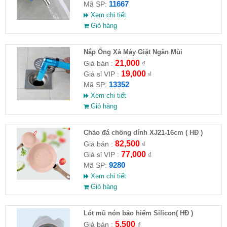
11667
Mã SP:
Xem chi tiết
Giỏ hàng
Nắp Ống Xả Máy Giặt Ngăn Mùi
21,000
Giá bán :
₫
19,000
Giá sỉ VIP :
₫
13352
Mã SP:
Xem chi tiết
Giỏ hàng
Chảo đá chống dính XJ21-16cm ( HĐ )
82,500
Giá bán :
₫
77,000
Giá sỉ VIP :
₫
9280
Mã SP:
Xem chi tiết
Giỏ hàng
Lót mũ nón bảo hiểm Silicon( HĐ )
5,500
Giá bán :
₫