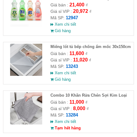
Rocket hàng Nhật
21,400
Giá bán :
₫
20,972
Giá sỉ VIP :
₫
12947
Mã SP:
Xem chi tiết
Giỏ hàng
Miếng lót tủ bếp chống ẩm mốc 30x150cm
11,600
Giá bán :
₫
11,020
Giá sỉ VIP :
₫
13243
Mã SP:
Xem chi tiết
Giỏ hàng
Combo 10 Khăn Rửa Chén Sợi Kim Loại
11,000
Giá bán :
₫
8,000
Giá sỉ VIP :
₫
13284
Mã SP:
Xem chi tiết
Tạm hết hàng