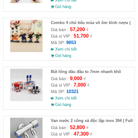
Xem chi tiết
Giỏ hàng
Combo 4 chú tiểu múa võ ôm bình rượu (
HĐ )
57,200
Giá bán :
₫
51,700
Giá sỉ VIP :
₫
9653
Mã SP:
Xem chi tiết
Giỏ hàng
Bút lông dầu đầu to 7mm nhanh khô
9,000
Giá bán :
₫
7,000
Giá sỉ VIP :
₫
10321
Mã SP:
Xem chi tiết
Giỏ hàng
Van nước 2 cổng xả độc lập inox 304 ( Full
VAT )
52,800
Giá bán :
₫
47,300
Giá sỉ VIP :
₫