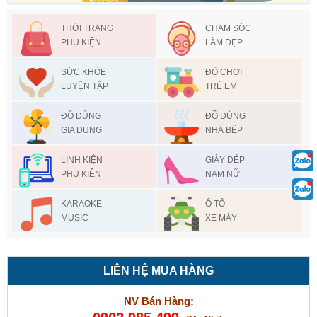
THỜI TRANG
CHAM SÓC
PHỤ KIỆN
LÀM ĐẸP
SỨC KHỎE
ĐỒ CHƠI
LUYỆN TẬP
TRẺ EM
ĐỒ DÙNG
ĐỒ DÙNG
GIA DỤNG
NHÀ BẾP
LINH KIỆN
GIÀY DÉP
PHỤ KIỆN
NAM NỮ
KARAOKE
Ô TÔ
MUSIC
XE MÁY
LIÊN HỆ MUA HÀNG
NV Bán Hàng: