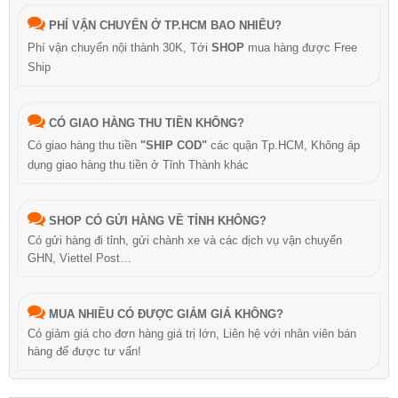
PHÍ VẬN CHUYỂN Ở TP.HCM BAO NHIÊU?
Phí vận chuyển nội thành 30K, Tới
SHOP
mua hàng được Free
Ship
CÓ GIAO HÀNG THU TIỀN KHÔNG?
Có giao hàng thu tiền
"SHIP COD"
các quận Tp.HCM, Không áp
dụng giao hàng thu tiền ở Tỉnh Thành khác
SHOP CÓ GỬI HÀNG VỀ TỈNH KHÔNG?
Có gửi hàng đi tỉnh, gửi chành xe và các dịch vụ vận chuyển
GHN, Viettel Post…
MUA NHIỀU CÓ ĐƯỢC GIẢM GIÁ KHÔNG?
Có giảm giá cho đơn hàng giá trị lớn, Liên hệ với nhân viên bán
hàng để được tư vấn!