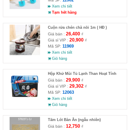
Xem chi tiết
Tạm hết hàng
Cuộn rửa chén chà nồi 1m ( HĐ )
26,400
Giá bán :
₫
20,900
Giá sỉ VIP :
₫
11969
Mã SP:
Xem chi tiết
Giỏ hàng
Hộp Khử Mùi Tủ Lạnh Than Hoạt Tính
Nhật Bản 150
29,900
Giá bán :
₫
29,302
Giá sỉ VIP :
₫
12063
Mã SP:
Xem chi tiết
Giỏ hàng
Tấm Lót Bàn Ăn (ngẫu nhiên)
12,750
Giá bán :
₫