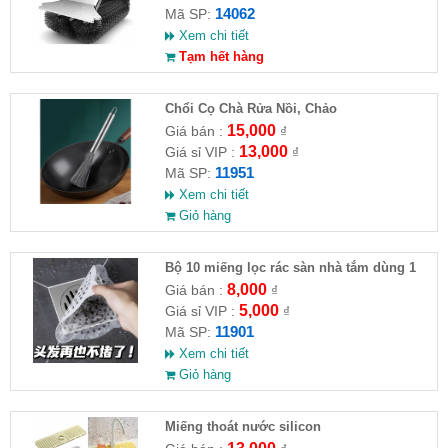
14062
Mã SP:
Xem chi tiết
Tạm hết hàng
Chổi Cọ Chà Rửa Nồi, Chảo
15,000
Giá bán :
₫
13,000
Giá sỉ VIP :
₫
11951
Mã SP:
Xem chi tiết
Giỏ hàng
Bộ 10 miếng lọc rác sàn nhà tắm dùng 1
lần
8,000
Giá bán :
₫
5,000
Giá sỉ VIP :
₫
11901
Mã SP:
Xem chi tiết
Giỏ hàng
Miếng thoát nước silicon