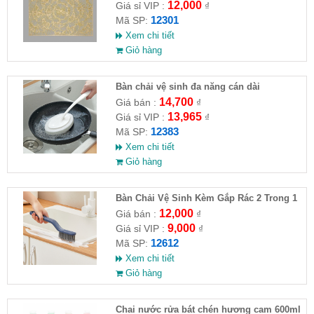
12,000
Giá sỉ VIP :
₫
12301
Mã SP:
Xem chi tiết
Giỏ hàng
Bàn chải vệ sinh đa năng cán dài
14,700
Giá bán :
₫
13,965
Giá sỉ VIP :
₫
12383
Mã SP:
Xem chi tiết
Giỏ hàng
Bàn Chải Vệ Sinh Kèm Gắp Rác 2 Trong 1
Đa Năng
12,000
Giá bán :
₫
9,000
Giá sỉ VIP :
₫
12612
Mã SP:
Xem chi tiết
Giỏ hàng
Chai nước rửa bát chén hương cam 600ml