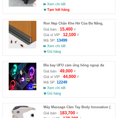
Xem chi tiết
Tạm hết hàng
Ron Nẹp Chặn Khe Hở Của Đa Năng,
Chống Côn Trùng( HĐ )
15,400
Giá bán :
₫
12,100
Giá sỉ VIP :
₫
13499
Mã SP:
Xem chi tiết
Giỏ hàng
Đĩa bay UFO cảm ứng hồng ngoại đa
chiều tự động bay về
49,000
Giá bán :
₫
44,000
Giá sỉ VIP :
₫
12249
Mã SP:
Xem chi tiết
Giỏ hàng
Máy Massage Cầm Tay Body Innovation (
HĐ )
183,700
Giá bán :
₫