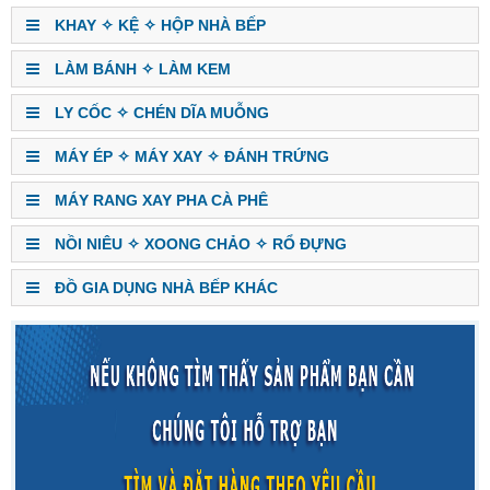
KHAY ✧ KỆ ✧ HỘP NHÀ BẾP
LÀM BÁNH ✧ LÀM KEM
LY CỐC ✧ CHÉN DĨA MUỖNG
MÁY ÉP ✧ MÁY XAY ✧ ĐÁNH TRỨNG
MÁY RANG XAY PHA CÀ PHÊ
NỒI NIÊU ✧ XOONG CHẢO ✧ RỔ ĐỰNG
ĐỒ GIA DỤNG NHÀ BẾP KHÁC