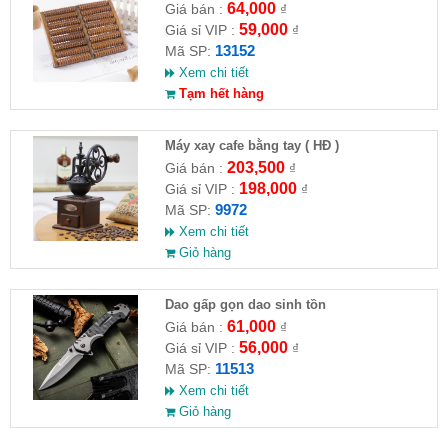
64,000
Giá bán :
₫
59,000
Giá sỉ VIP :
₫
13152
Mã SP:
Xem chi tiết
Tạm hết hàng
Máy xay cafe bằng tay ( HĐ )
203,500
Giá bán :
₫
198,000
Giá sỉ VIP :
₫
9972
Mã SP:
Xem chi tiết
Giỏ hàng
Dao gấp gọn dao sinh tồn
61,000
Giá bán :
₫
56,000
Giá sỉ VIP :
₫
11513
Mã SP:
Xem chi tiết
Giỏ hàng