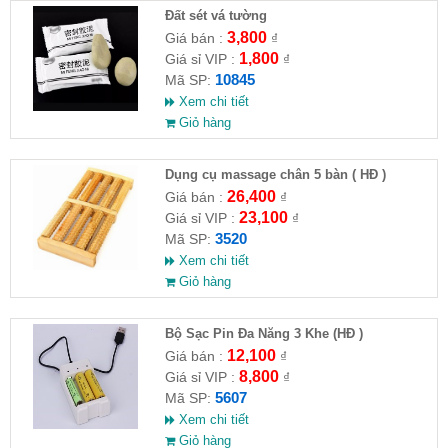
Đất sét vá tường
3,800
Giá bán :
₫
1,800
Giá sỉ VIP :
₫
10845
Mã SP:
Xem chi tiết
Giỏ hàng
Dụng cụ massage chân 5 bàn ( HĐ )
26,400
Giá bán :
₫
23,100
Giá sỉ VIP :
₫
3520
Mã SP:
Xem chi tiết
Giỏ hàng
Bộ Sạc Pin Đa Năng 3 Khe (HĐ )
12,100
Giá bán :
₫
8,800
Giá sỉ VIP :
₫
5607
Mã SP:
Xem chi tiết
Giỏ hàng