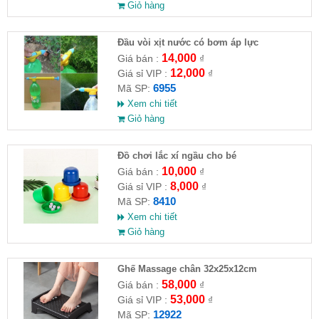
Giỏ hàng
Đầu vòi xịt nước có bơm áp lực
14,000
Giá bán :
₫
12,000
Giá sỉ VIP :
₫
6955
Mã SP:
Xem chi tiết
Giỏ hàng
Đồ chơi lắc xí ngầu cho bé
10,000
Giá bán :
₫
8,000
Giá sỉ VIP :
₫
8410
Mã SP:
Xem chi tiết
Giỏ hàng
Ghế Massage chân 32x25x12cm
58,000
Giá bán :
₫
53,000
Giá sỉ VIP :
₫
12922
Mã SP: