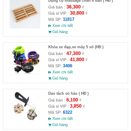
Dụng cụ massage chân 6 bàn ( HĐ )
36,300
Giá bán :
₫
30,800
Giá sỉ VIP :
₫
11817
Mã SP:
Xem chi tiết
Giỏ hàng
Khóa xe đạp,xe máy 5 số (HĐ )
47,300
Giá bán :
₫
41,800
Giá sỉ VIP :
₫
3406
Mã SP:
Xem chi tiết
Giỏ hàng
Dao tách vỏ hào ( HĐ )
6,100
Giá bán :
₫
3,850
Giá sỉ VIP :
₫
6322
Mã SP:
Xem chi tiết
Giỏ hàng