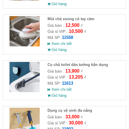
Giỏ hàng
Mút chà xoong có tay cầm
12,500
Giá bán :
₫
10,500
Giá sỉ VIP :
₫
11558
Mã SP:
Xem chi tiết
Giỏ hàng
Cọ chà toilet dán tường tiện dụng
13,900
Giá bán :
₫
13,205
Giá sỉ VIP :
₫
11613
Mã SP:
Xem chi tiết
Giỏ hàng
Dụng cụ vệ sinh đa năng
33,000
Giá bán :
₫
30,000
Giá sỉ VIP :
₫
11902
Mã SP: