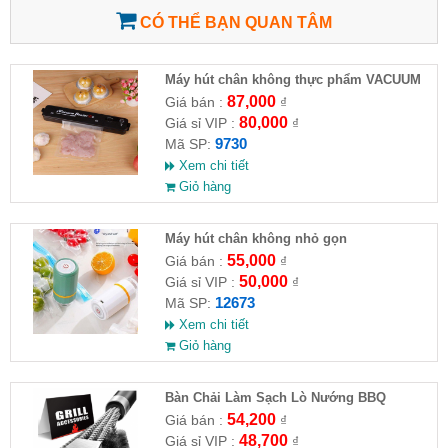
CÓ THỂ BẠN QUAN TÂM
Máy hút chân không thực phẩm VACUUM
SEALER Z
87,000
Giá bán :
₫
80,000
Giá sỉ VIP :
₫
9730
Mã SP:
Xem chi tiết
Giỏ hàng
Máy hút chân không nhỏ gọn
55,000
Giá bán :
₫
50,000
Giá sỉ VIP :
₫
12673
Mã SP:
Xem chi tiết
Giỏ hàng
Bàn Chải Làm Sạch Lò Nướng BBQ
54,200
Giá bán :
₫
48,700
Giá sỉ VIP :
₫