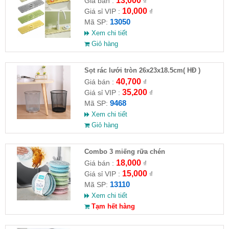
13,000
Giá bán :
₫
10,000
Giá sỉ VIP :
₫
13050
Mã SP:
Xem chi tiết
Giỏ hàng
Sọt rác lưới tròn 26x23x18.5cm( HĐ )
40,700
Giá bán :
₫
35,200
Giá sỉ VIP :
₫
9468
Mã SP:
Xem chi tiết
Giỏ hàng
Combo 3 miếng rữa chén
18,000
Giá bán :
₫
15,000
Giá sỉ VIP :
₫
13110
Mã SP:
Xem chi tiết
Tạm hết hàng