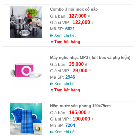
Combo 3 nồi inox có nắp
127,000
Giá bán :
₫
122,000
Giá sỉ VIP :
₫
6021
Mã SP:
Xem chi tiết
Tạm hết hàng
Máy nghe nhạc MP3 ( full box và phụ kiện)
35,000
Giá bán :
₫
29,000
Giá sỉ VIP :
₫
2946
Mã SP:
Xem chi tiết
Tạm hết hàng
Nệm nước văn phòng 190x75cm
195,000
Giá bán :
₫
190,000
Giá sỉ VIP :
₫
7204
Mã SP:
Xem chi tiết