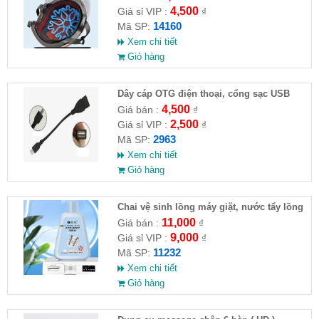
4,500
Giá sỉ VIP :
₫
14160
Mã SP:
Xem chi tiết
Giỏ hàng
Dây cáp OTG điện thoại, cổng sạc USB
4,500
Giá bán :
₫
2,500
Giá sỉ VIP :
₫
2963
Mã SP:
Xem chi tiết
Giỏ hàng
Chai vệ sinh lồng máy giặt, nước tẩy lồng
máy giặt CLEANING FLUID
11,000
Giá bán :
₫
9,000
Giá sỉ VIP :
₫
11232
Mã SP:
Xem chi tiết
Giỏ hàng