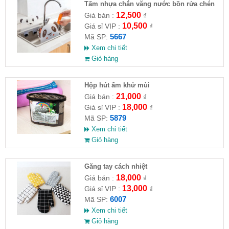
Tấm nhựa chắn văng nước bồn rửa chén
hình gấu
12,500
Giá bán :
₫
10,500
Giá sỉ VIP :
₫
5667
Mã SP:
Xem chi tiết
Giỏ hàng
Hộp hút ẩm khử mùi
21,000
Giá bán :
₫
18,000
Giá sỉ VIP :
₫
5879
Mã SP:
Xem chi tiết
Giỏ hàng
Găng tay cách nhiệt
18,000
Giá bán :
₫
13,000
Giá sỉ VIP :
₫
6007
Mã SP:
Xem chi tiết
Giỏ hàng