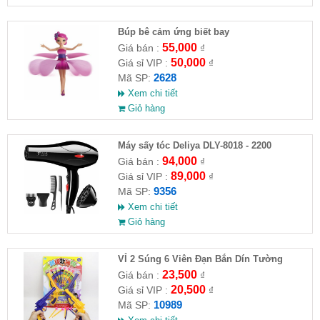
​Búp bê cảm ứng biết bay
55,000
Giá bán :
₫
50,000
Giá sỉ VIP :
₫
2628
Mã SP:
Xem chi tiết
Giỏ hàng
Máy sấy tóc Deliya DLY-8018 - 2200
94,000
Giá bán :
₫
89,000
Giá sỉ VIP :
₫
9356
Mã SP:
Xem chi tiết
Giỏ hàng
VỈ 2 Súng 6 Viên Đạn Bắn Dín Tường
23,500
Giá bán :
₫
20,500
Giá sỉ VIP :
₫
10989
Mã SP: