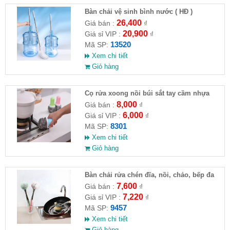
Bàn chải vệ sinh bình nước ( HĐ )
26,400
Giá bán :
₫
20,900
Giá sỉ VIP :
₫
13520
Mã SP:
Xem chi tiết
Giỏ hàng
Cọ rửa xoong nồi búi sắt tay cầm nhựa
8,000
Giá bán :
₫
6,000
Giá sỉ VIP :
₫
8301
Mã SP:
Xem chi tiết
Giỏ hàng
Bàn chải rửa chén đĩa, nồi, chảo, bếp đa
năng 27x6cm
7,600
Giá bán :
₫
7,220
Giá sỉ VIP :
₫
9457
Mã SP:
Xem chi tiết
Giỏ hàng