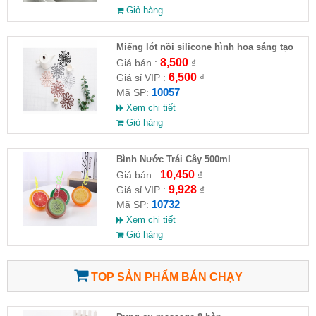
Giỏ hàng
Miếng lót nồi silicone hình hoa sáng tạo
8,500
Giá bán :
₫
6,500
Giá sỉ VIP :
₫
10057
Mã SP:
Xem chi tiết
Giỏ hàng
Bình Nước Trái Cây 500ml
10,450
Giá bán :
₫
9,928
Giá sỉ VIP :
₫
10732
Mã SP:
Xem chi tiết
Giỏ hàng
TOP SẢN PHẨM BÁN CHẠY