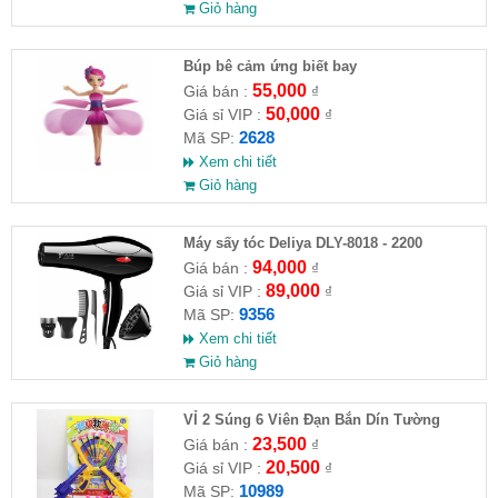
Giỏ hàng
​Búp bê cảm ứng biết bay
55,000
Giá bán :
₫
50,000
Giá sỉ VIP :
₫
2628
Mã SP:
Xem chi tiết
Giỏ hàng
Máy sấy tóc Deliya DLY-8018 - 2200
94,000
Giá bán :
₫
89,000
Giá sỉ VIP :
₫
9356
Mã SP:
Xem chi tiết
Giỏ hàng
VỈ 2 Súng 6 Viên Đạn Bắn Dín Tường
23,500
Giá bán :
₫
20,500
Giá sỉ VIP :
₫
10989
Mã SP: