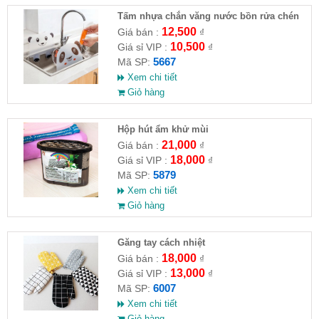
Tấm nhựa chắn văng nước bồn rửa chén
hình gấu
12,500
Giá bán :
₫
10,500
Giá sỉ VIP :
₫
5667
Mã SP:
Xem chi tiết
Giỏ hàng
Hộp hút ẩm khử mùi
21,000
Giá bán :
₫
18,000
Giá sỉ VIP :
₫
5879
Mã SP:
Xem chi tiết
Giỏ hàng
Găng tay cách nhiệt
18,000
Giá bán :
₫
13,000
Giá sỉ VIP :
₫
6007
Mã SP:
Xem chi tiết
Giỏ hàng