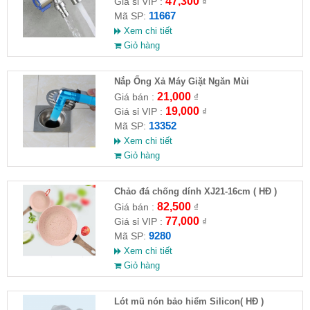
47,300
Giá sỉ VIP :
₫
11667
Mã SP:
Xem chi tiết
Giỏ hàng
Nắp Ống Xả Máy Giặt Ngăn Mùi
21,000
Giá bán :
₫
19,000
Giá sỉ VIP :
₫
13352
Mã SP:
Xem chi tiết
Giỏ hàng
Chảo đá chống dính XJ21-16cm ( HĐ )
82,500
Giá bán :
₫
77,000
Giá sỉ VIP :
₫
9280
Mã SP:
Xem chi tiết
Giỏ hàng
Lót mũ nón bảo hiểm Silicon( HĐ )