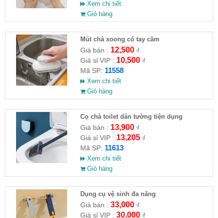
Xem chi tiết
Giỏ hàng
Mút chà xoong có tay cầm
12,500
Giá bán :
₫
10,500
Giá sỉ VIP :
₫
11558
Mã SP:
Xem chi tiết
Giỏ hàng
Cọ chà toilet dán tường tiện dụng
13,900
Giá bán :
₫
13,205
Giá sỉ VIP :
₫
11613
Mã SP:
Xem chi tiết
Giỏ hàng
Dụng cụ vệ sinh đa năng
33,000
Giá bán :
₫
30,000
Giá sỉ VIP :
₫