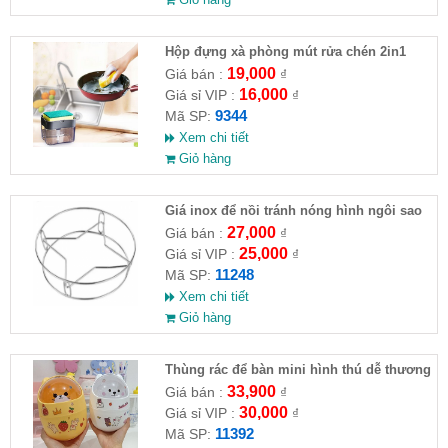
Hộp đựng xà phòng mút rửa chén 2in1
14x10.5x10cm
19,000
Giá bán :
₫
16,000
Giá sỉ VIP :
₫
9344
Mã SP:
Xem chi tiết
Giỏ hàng
Giá inox để nồi tránh nóng hình ngôi sao
27,000
Giá bán :
₫
25,000
Giá sỉ VIP :
₫
11248
Mã SP:
Xem chi tiết
Giỏ hàng
Thùng rác để bàn mini hình thú dễ thương
33,900
Giá bán :
₫
30,000
Giá sỉ VIP :
₫
11392
Mã SP: