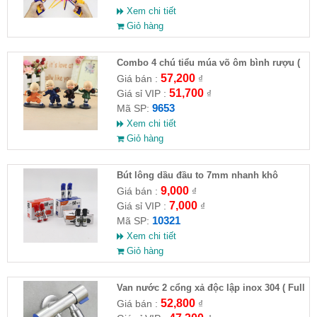
Xem chi tiết
Giỏ hàng
Combo 4 chú tiểu múa võ ôm bình rượu (
HĐ )
57,200
Giá bán :
₫
51,700
Giá sỉ VIP :
₫
9653
Mã SP:
Xem chi tiết
Giỏ hàng
Bút lông dầu đầu to 7mm nhanh khô
9,000
Giá bán :
₫
7,000
Giá sỉ VIP :
₫
10321
Mã SP:
Xem chi tiết
Giỏ hàng
Van nước 2 cổng xả độc lập inox 304 ( Full
VAT )
52,800
Giá bán :
₫