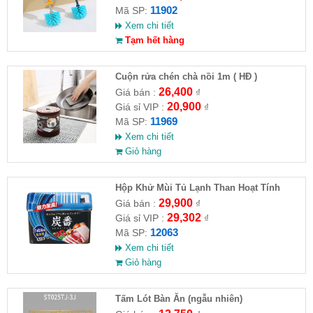
11902
Mã SP:
Xem chi tiết
Tạm hết hàng
Cuộn rửa chén chà nồi 1m ( HĐ )
26,400
Giá bán :
₫
20,900
Giá sỉ VIP :
₫
11969
Mã SP:
Xem chi tiết
Giỏ hàng
Hộp Khử Mùi Tủ Lạnh Than Hoạt Tính
Nhật Bản 150
29,900
Giá bán :
₫
29,302
Giá sỉ VIP :
₫
12063
Mã SP:
Xem chi tiết
Giỏ hàng
Tấm Lót Bàn Ăn (ngẫu nhiên)