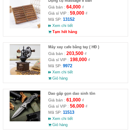
Dụng cụ massage 8 bàn
64,000
Giá bán :
₫
59,000
Giá sỉ VIP :
₫
13152
Mã SP:
Xem chi tiết
Tạm hết hàng
Máy xay cafe bằng tay ( HĐ )
203,500
Giá bán :
₫
198,000
Giá sỉ VIP :
₫
9972
Mã SP:
Xem chi tiết
Giỏ hàng
Dao gấp gọn dao sinh tồn
61,000
Giá bán :
₫
56,000
Giá sỉ VIP :
₫
11513
Mã SP:
Xem chi tiết
Giỏ hàng