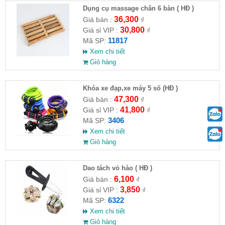
Dụng cụ massage chân 6 bàn ( HĐ )
36,300
Giá bán :
₫
30,800
Giá sỉ VIP :
₫
11817
Mã SP:
Xem chi tiết
Giỏ hàng
Khóa xe đạp,xe máy 5 số (HĐ )
47,300
Giá bán :
₫
41,800
Giá sỉ VIP :
₫
3406
Mã SP:
Xem chi tiết
Giỏ hàng
Dao tách vỏ hào ( HĐ )
6,100
Giá bán :
₫
3,850
Giá sỉ VIP :
₫
6322
Mã SP:
Xem chi tiết
Giỏ hàng