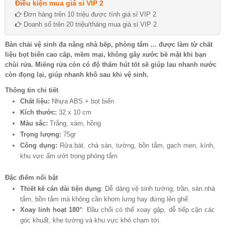
Điều kiện mua giá sỉ VIP 2
Đơn hàng trên 10 triệu được tính giá sỉ VIP 2
Doanh số trên 20 triệu/tháng mua giá sỉ VIP 2
Bàn chải vệ sinh đa năng nhà bếp, phòng tắm ... được làm từ chất
liệu bọt biển cao cấp, mềm mại, không gây xước bề mặt khi bạn
chùi rửa. Miếng rửa còn có độ thấm hút tốt sẽ giúp lau nhanh nước
còn đọng lại, giúp nhanh khô sau khi vệ sinh.
Thông tin chi tiết
Chất liệu:
Nhựa ABS + bọt biển
Kích thước:
32 x 10 cm
Màu sắc:
Trắng, xám, hồng
Trọng lượng:
75gr
Công dụng:
Rửa bát, chà sàn, tường, bồn tắm, gạch men, kính,
khu vực ẩm ướt trong phòng tắm
Đặc điểm nổi bật
Thiết kế cán dài tiện dụng
: Dễ dàng vệ sinh tường, trần, sàn nhà
tắm, bồn tắm mà không cần khom lưng hay đứng lên ghế.
Xoay linh hoạt 180°
: Đầu chổi có thể xoay gập, dễ tiếp cận các
góc khuất, khe tường và khu vực khó chạm tới.