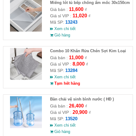
Miếng lót tủ bếp chống ẩm mốc 30x150cm
11,600
Giá bán :
₫
11,020
Giá sỉ VIP :
₫
13243
Mã SP:
Xem chi tiết
Giỏ hàng
Combo 10 Khăn Rửa Chén Sợi Kim Loại
11,000
Giá bán :
₫
8,000
Giá sỉ VIP :
₫
13284
Mã SP:
Xem chi tiết
Tạm hết hàng
Bàn chải vệ sinh bình nước ( HĐ )
26,400
Giá bán :
₫
20,900
Giá sỉ VIP :
₫
13520
Mã SP:
Xem chi tiết
Giỏ hàng