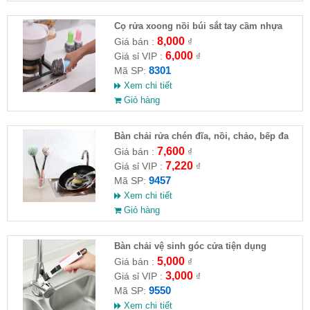
Cọ rửa xoong nồi búi sắt tay cầm nhựa
8,000
Giá bán :
₫
6,000
Giá sỉ VIP :
₫
8301
Mã SP:
Xem chi tiết
Giỏ hàng
Bàn chải rửa chén đĩa, nồi, chảo, bếp đa
năng 27x6cm
7,600
Giá bán :
₫
7,220
Giá sỉ VIP :
₫
9457
Mã SP:
Xem chi tiết
Giỏ hàng
Bàn chải vệ sinh góc cửa tiện dụng
5,000
Giá bán :
₫
3,000
Giá sỉ VIP :
₫
9550
Mã SP:
Xem chi tiết