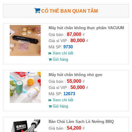
CÓ THỂ BẠN QUAN TÂM
Máy hút chân không thực phẩm VACUUM
SEALER Z
87,000
Giá bán :
₫
80,000
Giá sỉ VIP :
₫
9730
Mã SP:
Xem chi tiết
Giỏ hàng
Máy hút chân không nhỏ gọn
55,000
Giá bán :
₫
50,000
Giá sỉ VIP :
₫
12673
Mã SP:
Xem chi tiết
Giỏ hàng
Bàn Chải Làm Sạch Lò Nướng BBQ
54,200
Giá bán :
₫