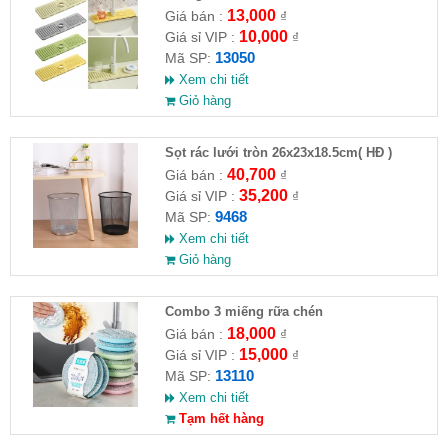
13,000
Giá bán :
₫
10,000
Giá sỉ VIP :
₫
13050
Mã SP:
Xem chi tiết
Giỏ hàng
Sọt rác lưới tròn 26x23x18.5cm( HĐ )
40,700
Giá bán :
₫
35,200
Giá sỉ VIP :
₫
9468
Mã SP:
Xem chi tiết
Giỏ hàng
Combo 3 miếng rữa chén
18,000
Giá bán :
₫
15,000
Giá sỉ VIP :
₫
13110
Mã SP:
Xem chi tiết
Tạm hết hàng