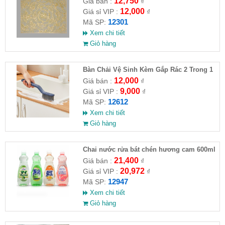
12,750
Giá bán :
₫
12,000
Giá sỉ VIP :
₫
12301
Mã SP:
Xem chi tiết
Giỏ hàng
Bàn Chải Vệ Sinh Kèm Gắp Rác 2 Trong 1
Đa Năng
12,000
Giá bán :
₫
9,000
Giá sỉ VIP :
₫
12612
Mã SP:
Xem chi tiết
Giỏ hàng
Chai nước rửa bát chén hương cam 600ml
Rocket hàng Nhật
21,400
Giá bán :
₫
20,972
Giá sỉ VIP :
₫
12947
Mã SP:
Xem chi tiết
Giỏ hàng