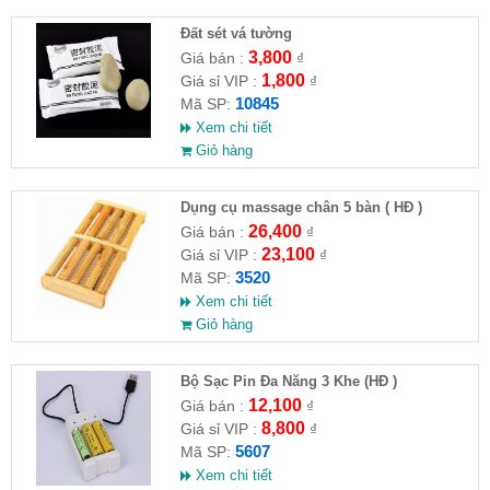
Đất sét vá tường
3,800
Giá bán :
₫
1,800
Giá sỉ VIP :
₫
10845
Mã SP:
Xem chi tiết
Giỏ hàng
Dụng cụ massage chân 5 bàn ( HĐ )
26,400
Giá bán :
₫
23,100
Giá sỉ VIP :
₫
3520
Mã SP:
Xem chi tiết
Giỏ hàng
Bộ Sạc Pin Đa Năng 3 Khe (HĐ )
12,100
Giá bán :
₫
8,800
Giá sỉ VIP :
₫
5607
Mã SP:
Xem chi tiết