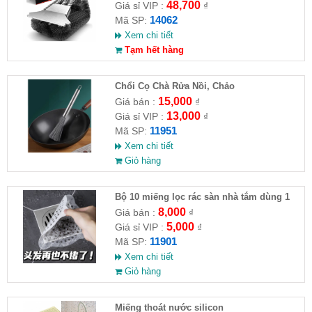
48,700
Giá sỉ VIP :
₫
14062
Mã SP:
Xem chi tiết
Tạm hết hàng
Chổi Cọ Chà Rửa Nồi, Chảo
15,000
Giá bán :
₫
13,000
Giá sỉ VIP :
₫
11951
Mã SP:
Xem chi tiết
Giỏ hàng
Bộ 10 miếng lọc rác sàn nhà tắm dùng 1
lần
8,000
Giá bán :
₫
5,000
Giá sỉ VIP :
₫
11901
Mã SP:
Xem chi tiết
Giỏ hàng
Miếng thoát nước silicon