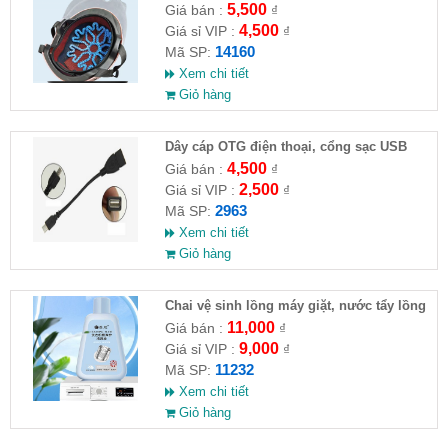
5,500
Giá bán :
₫
4,500
Giá sỉ VIP :
₫
14160
Mã SP:
Xem chi tiết
Giỏ hàng
Dây cáp OTG điện thoại, cổng sạc USB
4,500
Giá bán :
₫
2,500
Giá sỉ VIP :
₫
2963
Mã SP:
Xem chi tiết
Giỏ hàng
Chai vệ sinh lồng máy giặt, nước tẩy lồng
máy giặt CLEANING FLUID
11,000
Giá bán :
₫
9,000
Giá sỉ VIP :
₫
11232
Mã SP:
Xem chi tiết
Giỏ hàng