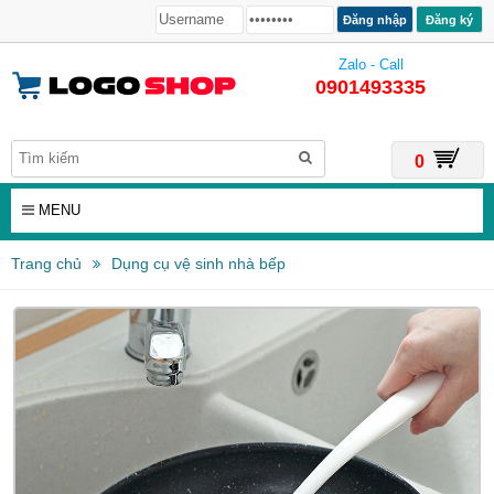
Đăng ký
Zalo - Call
0901493335
0
MENU
Trang chủ
Dụng cụ vệ sinh nhà bếp