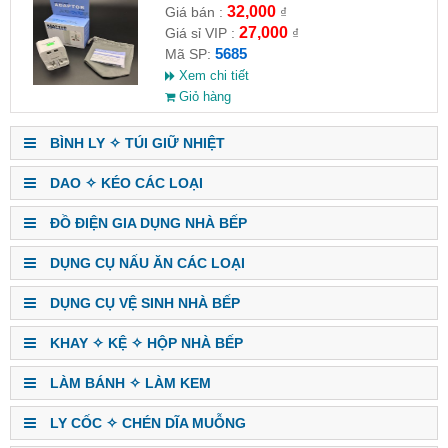
32,000
Giá bán :
₫
27,000
Giá sỉ VIP :
₫
5685
Mã SP:
Xem chi tiết
Giỏ hàng
BÌNH LY ✧ TÚI GIỮ NHIỆT
DAO ✧ KÉO CÁC LOẠI
ĐỒ ĐIỆN GIA DỤNG NHÀ BẾP
DỤNG CỤ NẤU ĂN CÁC LOẠI
DỤNG CỤ VỆ SINH NHÀ BẾP
KHAY ✧ KỆ ✧ HỘP NHÀ BẾP
LÀM BÁNH ✧ LÀM KEM
LY CỐC ✧ CHÉN DĨA MUỖNG