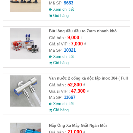
9653
Mã SP:
Xem chi tiết
Giỏ hàng
Bút lông dầu đầu to 7mm nhanh khô
9,000
Giá bán :
₫
7,000
Giá sỉ VIP :
₫
10321
Mã SP:
Xem chi tiết
Giỏ hàng
Van nước 2 cổng xả độc lập inox 304 ( Full
VAT )
52,800
Giá bán :
₫
47,300
Giá sỉ VIP :
₫
11667
Mã SP:
Xem chi tiết
Giỏ hàng
Nắp Ống Xả Máy Giặt Ngăn Mùi
21,000
Giá bán :
₫