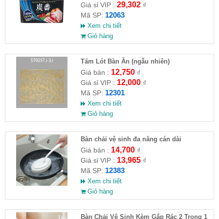
29,302
Giá sỉ VIP :
₫
12063
Mã SP:
Xem chi tiết
Giỏ hàng
Tấm Lót Bàn Ăn (ngẫu nhiên)
12,750
Giá bán :
₫
12,000
Giá sỉ VIP :
₫
12301
Mã SP:
Xem chi tiết
Giỏ hàng
Bàn chải vệ sinh đa năng cán dài
14,700
Giá bán :
₫
13,965
Giá sỉ VIP :
₫
12383
Mã SP:
Xem chi tiết
Giỏ hàng
Bàn Chải Vệ Sinh Kèm Gắp Rác 2 Trong 1