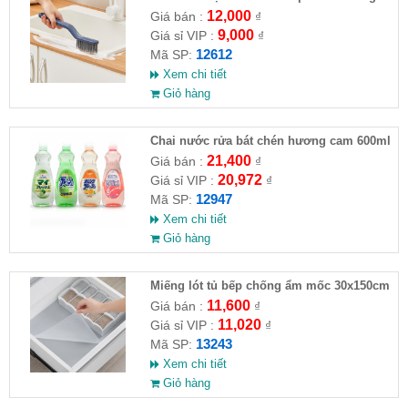
Đa Năng
12,000
Giá bán :
₫
9,000
Giá sỉ VIP :
₫
12612
Mã SP:
Xem chi tiết
Giỏ hàng
Chai nước rửa bát chén hương cam 600ml
Rocket hàng Nhật
21,400
Giá bán :
₫
20,972
Giá sỉ VIP :
₫
12947
Mã SP:
Xem chi tiết
Giỏ hàng
Miếng lót tủ bếp chống ẩm mốc 30x150cm
11,600
Giá bán :
₫
11,020
Giá sỉ VIP :
₫
13243
Mã SP:
Xem chi tiết
Giỏ hàng