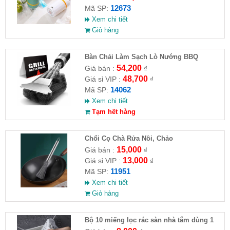
12673
Mã SP:
Xem chi tiết
Giỏ hàng
Bàn Chải Làm Sạch Lò Nướng BBQ
54,200
Giá bán :
₫
48,700
Giá sỉ VIP :
₫
14062
Mã SP:
Xem chi tiết
Tạm hết hàng
Chổi Cọ Chà Rửa Nồi, Chảo
15,000
Giá bán :
₫
13,000
Giá sỉ VIP :
₫
11951
Mã SP:
Xem chi tiết
Giỏ hàng
Bộ 10 miếng lọc rác sàn nhà tắm dùng 1