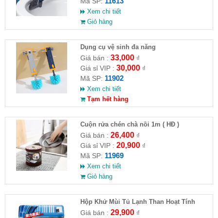
11613
Mã SP:
Xem chi tiết
Giỏ hàng
Dụng cụ vệ sinh đa năng
33,000
Giá bán :
₫
30,000
Giá sỉ VIP :
₫
11902
Mã SP:
Xem chi tiết
Tạm hết hàng
Cuộn rửa chén chà nồi 1m ( HĐ )
26,400
Giá bán :
₫
20,900
Giá sỉ VIP :
₫
11969
Mã SP:
Xem chi tiết
Giỏ hàng
Hộp Khử Mùi Tủ Lạnh Than Hoạt Tính
Nhật Bản 150
29,900
Giá bán :
₫