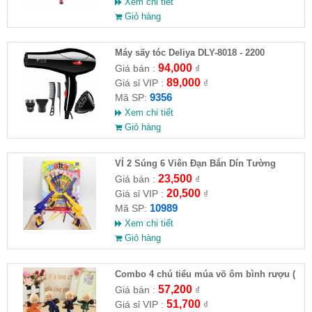
Xem chi tiết
Giỏ hàng
Máy sấy tóc Deliya DLY-8018 - 2200
94,000
Giá bán :
₫
89,000
Giá sỉ VIP :
₫
9356
Mã SP:
Xem chi tiết
Giỏ hàng
VỈ 2 Súng 6 Viên Đạn Bắn Dín Tường
23,500
Giá bán :
₫
20,500
Giá sỉ VIP :
₫
10989
Mã SP:
Xem chi tiết
Giỏ hàng
Combo 4 chú tiểu múa võ ôm bình rượu (
HĐ )
57,200
Giá bán :
₫
51,700
Giá sỉ VIP :
₫