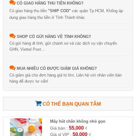
CÓ GIAO HÀNG THU TIỀN KHÔNG?
Có giao hàng thu tiền
"SHIP COD"
các quận Tp.HCM, Không áp
dụng giao hàng thu tiền ở Tỉnh Thành khác
SHOP CÓ GỬI HÀNG VỀ TỈNH KHÔNG?
Có gửi hàng đi tỉnh, gửi chành xe và các dịch vụ vận chuyển
GHN, Viettel Post…
MUA NHIỀU CÓ ĐƯỢC GIẢM GIÁ KHÔNG?
Có giảm giá cho đơn hàng giá trị lớn, Liên hệ với nhân viên bán
hàng để được tư vấn!
CÓ THỂ BẠN QUAN TÂM
Máy hút chân không nhỏ gọn
55,000
Giá bán :
₫
50,000
Giá sỉ VIP :
₫