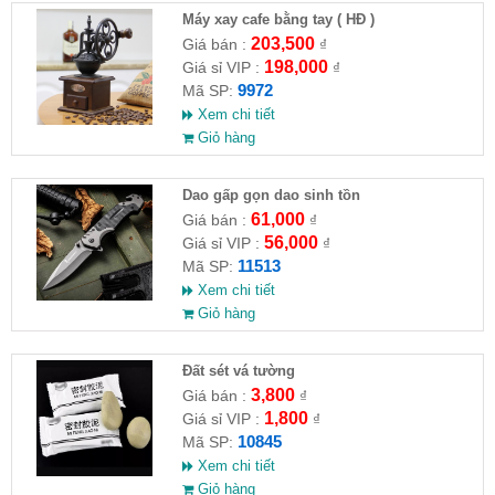
Máy xay cafe bằng tay ( HĐ )
203,500
Giá bán :
₫
198,000
Giá sỉ VIP :
₫
9972
Mã SP:
Xem chi tiết
Giỏ hàng
Dao gấp gọn dao sinh tồn
61,000
Giá bán :
₫
56,000
Giá sỉ VIP :
₫
11513
Mã SP:
Xem chi tiết
Giỏ hàng
Đất sét vá tường
3,800
Giá bán :
₫
1,800
Giá sỉ VIP :
₫
10845
Mã SP:
Xem chi tiết
Giỏ hàng