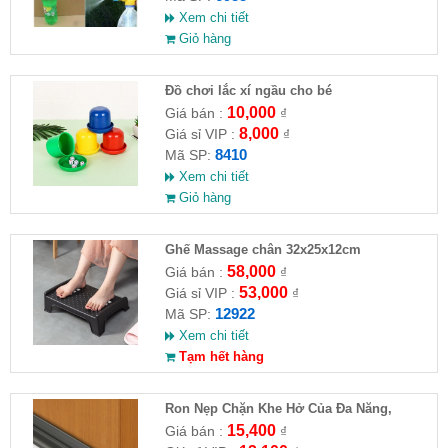
Xem chi tiết
Giỏ hàng
Đồ chơi lắc xí ngầu cho bé
10,000
Giá bán :
₫
8,000
Giá sỉ VIP :
₫
8410
Mã SP:
Xem chi tiết
Giỏ hàng
Ghế Massage chân 32x25x12cm
58,000
Giá bán :
₫
53,000
Giá sỉ VIP :
₫
12922
Mã SP:
Xem chi tiết
Tạm hết hàng
Ron Nẹp Chặn Khe Hở Của Đa Năng,
Chống Côn Trùng( HĐ )
15,400
Giá bán :
₫