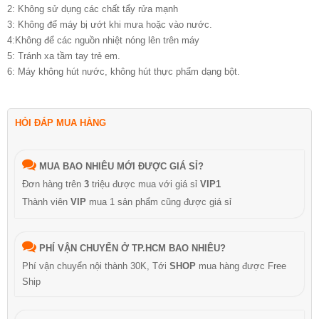
2: Không sử dụng các chất tẩy rửa mạnh
3: Không để máy bị ướt khi mưa hoặc vào nước.
4:Không để các nguồn nhiệt nóng lên trên máy
5: Tránh xa tầm tay trẻ em.
6: Máy không hút nước, không hút thực phẩm dạng bột.
HỎI ĐÁP MUA HÀNG
MUA BAO NHIÊU MỚI ĐƯỢC GIÁ SỈ?
Đơn hàng trên
3
triệu được mua với giá sỉ
VIP1
Thành viên
VIP
mua 1 sản phẩm cũng được giá sỉ
PHÍ VẬN CHUYỂN Ở TP.HCM BAO NHIÊU?
Phí vận chuyển nội thành 30K, Tới
SHOP
mua hàng được Free
Ship