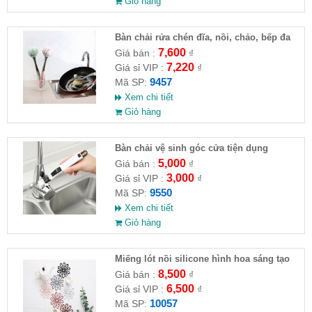
Giỏ hàng
Bàn chải rửa chén đĩa, nồi, chảo, bếp đa
năng 27x6cm
7,600
Giá bán :
₫
7,220
Giá sỉ VIP :
₫
9457
Mã SP:
Xem chi tiết
Giỏ hàng
Bàn chải vệ sinh góc cửa tiện dụng
5,000
Giá bán :
₫
3,000
Giá sỉ VIP :
₫
9550
Mã SP:
Xem chi tiết
Giỏ hàng
Miếng lót nồi silicone hình hoa sáng tạo
8,500
Giá bán :
₫
6,500
Giá sỉ VIP :
₫
10057
Mã SP: