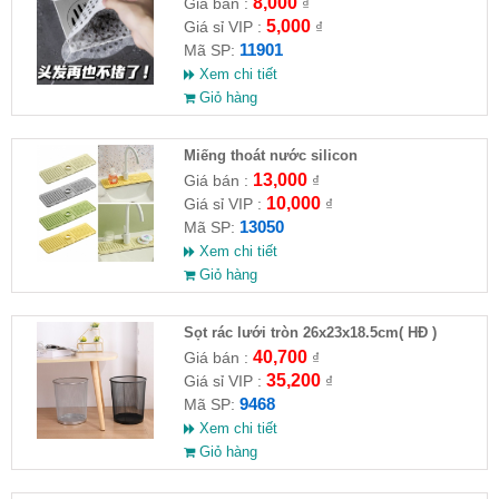
lần
8,000
Giá bán :
₫
5,000
Giá sỉ VIP :
₫
11901
Mã SP:
Xem chi tiết
Giỏ hàng
Miếng thoát nước silicon
13,000
Giá bán :
₫
10,000
Giá sỉ VIP :
₫
13050
Mã SP:
Xem chi tiết
Giỏ hàng
Sọt rác lưới tròn 26x23x18.5cm( HĐ )
40,700
Giá bán :
₫
35,200
Giá sỉ VIP :
₫
9468
Mã SP:
Xem chi tiết
Giỏ hàng