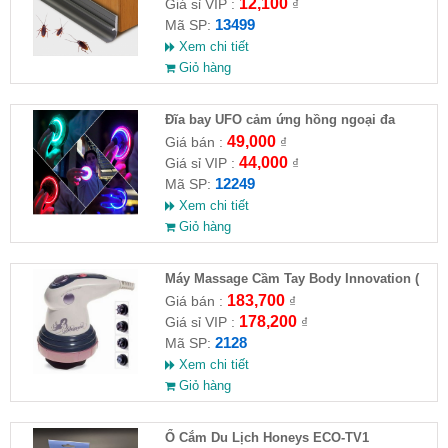
12,100
Giá sỉ VIP :
₫
13499
Mã SP:
Xem chi tiết
Giỏ hàng
Đĩa bay UFO cảm ứng hồng ngoại đa
chiều tự động bay về
49,000
Giá bán :
₫
44,000
Giá sỉ VIP :
₫
12249
Mã SP:
Xem chi tiết
Giỏ hàng
Máy Massage Cầm Tay Body Innovation (
HĐ )
183,700
Giá bán :
₫
178,200
Giá sỉ VIP :
₫
2128
Mã SP:
Xem chi tiết
Giỏ hàng
Ổ Cắm Du Lịch Honeys ECO-TV1