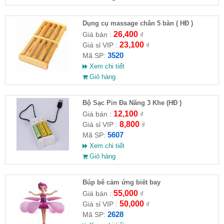
Dụng cụ massage chân 5 bàn ( HĐ )
26,400
Giá bán :
₫
23,100
Giá sỉ VIP :
₫
3520
Mã SP:
Xem chi tiết
Giỏ hàng
Bộ Sạc Pin Đa Năng 3 Khe (HĐ )
12,100
Giá bán :
₫
8,800
Giá sỉ VIP :
₫
5607
Mã SP:
Xem chi tiết
Giỏ hàng
​Búp bê cảm ứng biết bay
55,000
Giá bán :
₫
50,000
Giá sỉ VIP :
₫
2628
Mã SP: