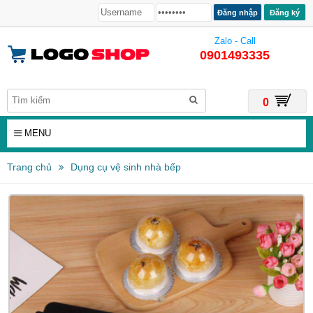
Đăng ký
Zalo - Call
0901493335
0
MENU
Trang chủ
Dụng cụ vệ sinh nhà bếp