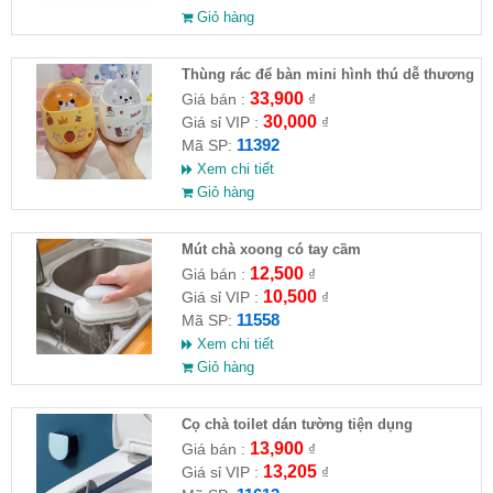
Giỏ hàng
Thùng rác để bàn mini hình thú dễ thương
33,900
Giá bán :
₫
30,000
Giá sỉ VIP :
₫
11392
Mã SP:
Xem chi tiết
Giỏ hàng
Mút chà xoong có tay cầm
12,500
Giá bán :
₫
10,500
Giá sỉ VIP :
₫
11558
Mã SP:
Xem chi tiết
Giỏ hàng
Cọ chà toilet dán tường tiện dụng
13,900
Giá bán :
₫
13,205
Giá sỉ VIP :
₫