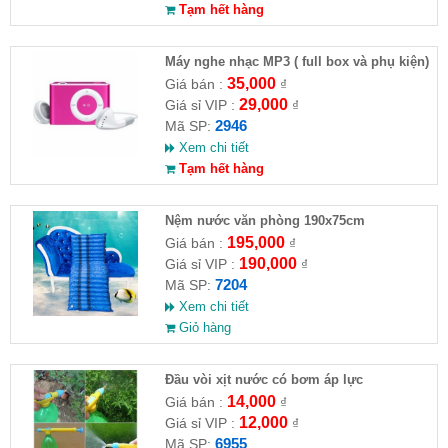
Tạm hết hàng
Máy nghe nhạc MP3 ( full box và phụ kiện)
35,000
Giá bán :
₫
29,000
Giá sỉ VIP :
₫
2946
Mã SP:
Xem chi tiết
Tạm hết hàng
Nệm nước văn phòng 190x75cm
195,000
Giá bán :
₫
190,000
Giá sỉ VIP :
₫
7204
Mã SP:
Xem chi tiết
Giỏ hàng
Đầu vòi xịt nước có bơm áp lực
14,000
Giá bán :
₫
12,000
Giá sỉ VIP :
₫
6955
Mã SP: