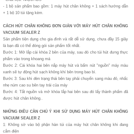
- 1 bộ sản phẩm bao gồm: 1 máy hút chân không + 1 sách hướng dẫn
+ 1 bộ 10 túi tặng kèm.
CÁCH HÚT CHÂN KHÔNG ĐƠN GIẢN VỚI MÁY HÚT CHÂN KHÔNG
VACUUM SEALER Z
Sản phẩm tiện dụng cho gia đình và rất dễ sử dụng, chưa đầy 15 giây
là bạn đã có thể đóng gói sản phẩm tốt nhất.
Bước 1: Mở lắp cài khóa 2 bên của máy, sau đó cho túi hút đưng thực
phẩm vào trong khoang má
Bước 2: Cài khóa hai bên nắp máy hút và bấm nút "nguồn" máy màu
xanh sẽ tự động hút sạch không khí bên trong bao bì.
Bước 3: Sau khi đèn trạng thái bên tay phải chuyển sang màu đỏ, nhấc
nhẹ núm cao su bên tay trái của máy
Bước 4: Tắt nguồn và mở khóa lắp hai bên sau đó lấy thành phẩm đã
được hút chân không..
NHỮNG ĐIỀU CẦN CHÚ Ý KHI SỬ DỤNG MÁY HÚT CHÂN KHÔNG
VACUUM SEALER Z
1: Không sờ vào bộ phận hàn túi của máy hút chân không khi đang
cắm điện