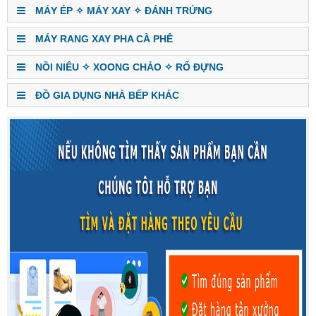
MÁY ÉP ✧ MÁY XAY ✧ ĐÁNH TRỨNG
MÁY RANG XAY PHA CÀ PHÊ
NỒI NIÊU ✧ XOONG CHẢO ✧ RỔ ĐỰNG
ĐỒ GIA DỤNG NHÀ BẾP KHÁC