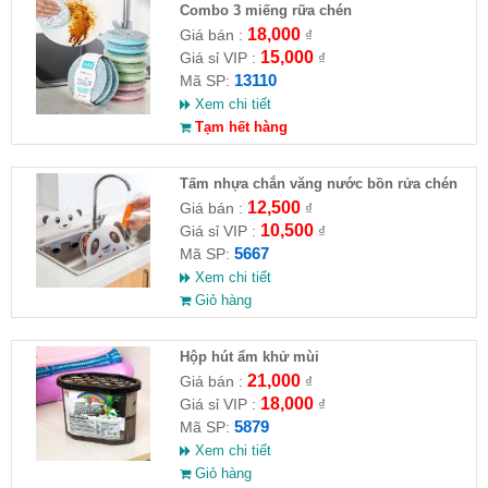
Combo 3 miếng rữa chén
18,000
Giá bán :
₫
15,000
Giá sỉ VIP :
₫
13110
Mã SP:
Xem chi tiết
Tạm hết hàng
Tấm nhựa chắn văng nước bồn rửa chén
hình gấu
12,500
Giá bán :
₫
10,500
Giá sỉ VIP :
₫
5667
Mã SP:
Xem chi tiết
Giỏ hàng
Hộp hút ẩm khử mùi
21,000
Giá bán :
₫
18,000
Giá sỉ VIP :
₫
5879
Mã SP:
Xem chi tiết
Giỏ hàng