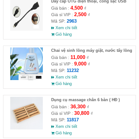
Dây cáp OTG điện thoại, cổng sạc USB
4,500
Giá bán :
₫
2,500
Giá sỉ VIP :
₫
2963
Mã SP:
Xem chi tiết
Giỏ hàng
Chai vệ sinh lồng máy giặt, nước tẩy lồng
máy giặt CLEANING FLUID
11,000
Giá bán :
₫
9,000
Giá sỉ VIP :
₫
11232
Mã SP:
Xem chi tiết
Giỏ hàng
Dụng cụ massage chân 6 bàn ( HĐ )
36,300
Giá bán :
₫
30,800
Giá sỉ VIP :
₫
11817
Mã SP:
Xem chi tiết
Giỏ hàng