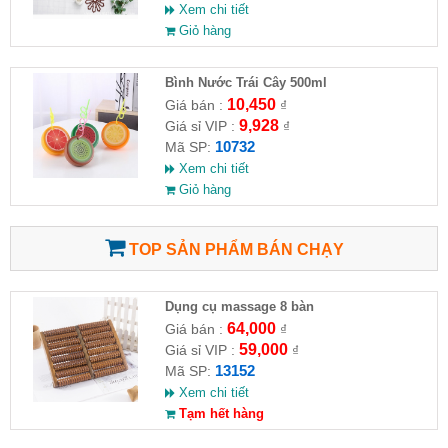
Xem chi tiết
Giỏ hàng
Bình Nước Trái Cây 500ml
10,450
Giá bán :
₫
9,928
Giá sỉ VIP :
₫
10732
Mã SP:
Xem chi tiết
Giỏ hàng
TOP SẢN PHẨM BÁN CHẠY
Dụng cụ massage 8 bàn
64,000
Giá bán :
₫
59,000
Giá sỉ VIP :
₫
13152
Mã SP:
Xem chi tiết
Tạm hết hàng