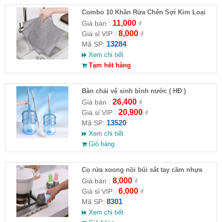
Combo 10 Khăn Rửa Chén Sợi Kim Loại
11,000
Giá bán :
₫
8,000
Giá sỉ VIP :
₫
13284
Mã SP:
Xem chi tiết
Tạm hết hàng
Bàn chải vệ sinh bình nước ( HĐ )
26,400
Giá bán :
₫
20,900
Giá sỉ VIP :
₫
13520
Mã SP:
Xem chi tiết
Giỏ hàng
Cọ rửa xoong nồi búi sắt tay cầm nhựa
8,000
Giá bán :
₫
6,000
Giá sỉ VIP :
₫
8301
Mã SP:
Xem chi tiết