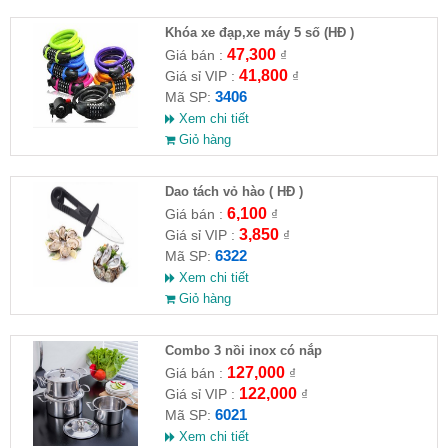
Khóa xe đạp,xe máy 5 số (HĐ )
47,300
Giá bán :
₫
41,800
Giá sỉ VIP :
₫
3406
Mã SP:
Xem chi tiết
Giỏ hàng
Dao tách vỏ hào ( HĐ )
6,100
Giá bán :
₫
3,850
Giá sỉ VIP :
₫
6322
Mã SP:
Xem chi tiết
Giỏ hàng
Combo 3 nồi inox có nắp
127,000
Giá bán :
₫
122,000
Giá sỉ VIP :
₫
6021
Mã SP:
Xem chi tiết