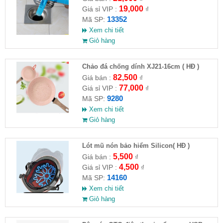
19,000
Giá sỉ VIP :
₫
13352
Mã SP:
Xem chi tiết
Giỏ hàng
Chảo đá chống dính XJ21-16cm ( HĐ )
82,500
Giá bán :
₫
77,000
Giá sỉ VIP :
₫
9280
Mã SP:
Xem chi tiết
Giỏ hàng
Lót mũ nón bảo hiểm Silicon( HĐ )
5,500
Giá bán :
₫
4,500
Giá sỉ VIP :
₫
14160
Mã SP:
Xem chi tiết
Giỏ hàng