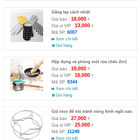
Găng tay cách nhiệt
18,000
Giá bán :
₫
13,000
Giá sỉ VIP :
₫
6007
Mã SP:
Xem chi tiết
Giỏ hàng
Hộp đựng xà phòng mút rửa chén 2in1
14x10.5x10cm
19,000
Giá bán :
₫
16,000
Giá sỉ VIP :
₫
9344
Mã SP:
Xem chi tiết
Giỏ hàng
Giá inox để nồi tránh nóng hình ngôi sao
27,000
Giá bán :
₫
25,000
Giá sỉ VIP :
₫
11248
Mã SP:
Xem chi tiết