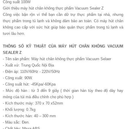
Công suất 100W
Giới thiệu máy hút chân không thực phẩm Vacuum Sealer Z
Công việc bận rộn vì thể bạn cần dữ trự thực phẩm tại nhà, nhưng
thực phẩm trong tủ lạnh và không đảm bảo an toàn. Có máy hút chân
không cao cấp với sức hút giúp bảo quản thực phẩm trong tủ lạnh và
tươi lâu hơn.
THÔNG SỐ KỸ THUẬT CỦA MÁY HÚT CHÂN KHÔNG VACUUM
SEALER Z
- Tên sản phẩm: Máy hút chân không thực phẩm Vacuum Selaer
- Xuất xứ: Trung Quốc Nội Địa
- Điện áp: 110V/60Hz - 220V/50Hz
- Công xuất: 90W.
- Công suất hút: -45Kpa/-60Kpa
- Mức độ hàn : từ 3 đến 9 giây ( thời gian hàn tùy theo độ dày hay
mỏng của túi mà điều chỉnh cho phù hợp )
- Kích thước máy: 370 x 70 x52mm
- Khối lượng: 0.7kg
- Kích thước hàn: 40 – 300 mm
- Màu sắc: Đen.
- Chất liệu: Nhựa ABS