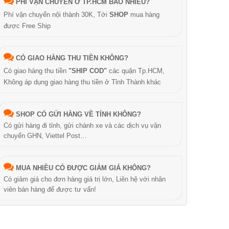
PHÍ VẬN CHUYỂN Ở TP.HCM BAO NHIÊU?
Phí vận chuyển nội thành 30K, Tới
SHOP
mua hàng
được Free Ship
CÓ GIAO HÀNG THU TIỀN KHÔNG?
Có giao hàng thu tiền
"SHIP COD"
các quận Tp.HCM,
Không áp dụng giao hàng thu tiền ở Tỉnh Thành khác
SHOP CÓ GỬI HÀNG VỀ TỈNH KHÔNG?
Có gửi hàng đi tỉnh, gửi chành xe và các dịch vụ vận
chuyển GHN, Viettel Post…
MUA NHIỀU CÓ ĐƯỢC GIẢM GIÁ KHÔNG?
Có giảm giá cho đơn hàng giá trị lớn, Liên hệ với nhân
viên bán hàng để được tư vấn!