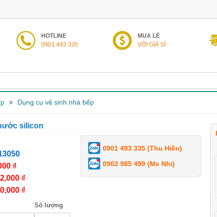
HOTLINE
MUA LẺ
0901 493 335
VỚI GIÁ SỈ
ếp
Dụng cụ vệ sinh nhà bếp
nước silicon
0901 493 335 (Thu Hiền)
13050
0902 985 499 (Ms Nhi)
000 ₫
2,000 ₫
0,000 ₫
Số lượng