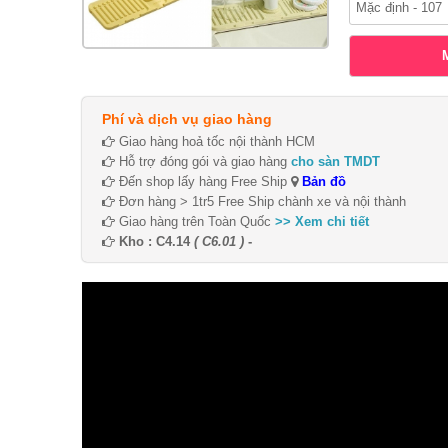
Phí và dịch vụ giao hàng
Giao hàng hoả tốc nội thành HCM
Hỗ trợ đóng gói và giao hàng
cho sàn TMDT
Đến shop lấy hàng Free Ship
Bản đồ
Đơn hàng > 1tr5 Free Ship chành xe và nội thành
Giao hàng trên Toàn Quốc
>> Xem chi tiết
Kho : C4.14
( C6.01 )
-