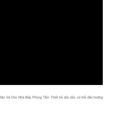
ảo Vệ Cho Nhà Bếp Phòng Tắm Thiết kế dốc dốc có thể dẫn hướng