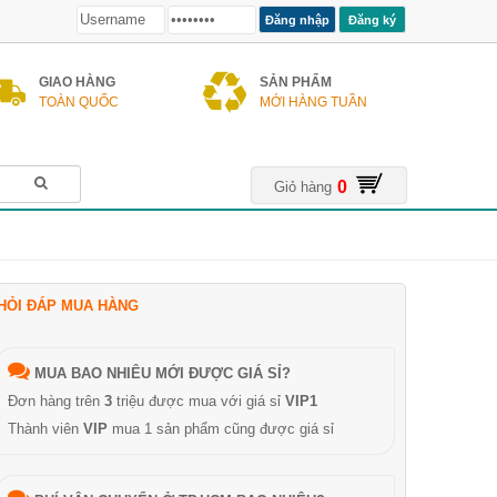
Đăng ký
GIAO HÀNG
SẢN PHẨM
TOÀN QUỐC
MỚI HÀNG TUẦN
0
Giỏ hàng
HỎI ĐÁP MUA HÀNG
MUA BAO NHIÊU MỚI ĐƯỢC GIÁ SỈ?
Đơn hàng trên
3
triệu được mua với giá sỉ
VIP1
Thành viên
VIP
mua 1 sản phẩm cũng được giá sỉ