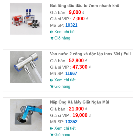
Bút lông dầu đầu to 7mm nhanh khô
9,000
Giá bán :
₫
7,000
Giá sỉ VIP :
₫
10321
Mã SP:
Xem chi tiết
Giỏ hàng
Van nước 2 cổng xả độc lập inox 304 ( Full
VAT )
52,800
Giá bán :
₫
47,300
Giá sỉ VIP :
₫
11667
Mã SP:
Xem chi tiết
Giỏ hàng
Nắp Ống Xả Máy Giặt Ngăn Mùi
21,000
Giá bán :
₫
19,000
Giá sỉ VIP :
₫
13352
Mã SP:
Xem chi tiết
Giỏ hàng