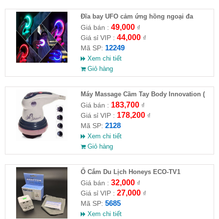
Đĩa bay UFO cảm ứng hồng ngoại đa
chiều tự động bay về
49,000
Giá bán :
₫
44,000
Giá sỉ VIP :
₫
12249
Mã SP:
Xem chi tiết
Giỏ hàng
Máy Massage Cầm Tay Body Innovation (
HĐ )
183,700
Giá bán :
₫
178,200
Giá sỉ VIP :
₫
2128
Mã SP:
Xem chi tiết
Giỏ hàng
Ổ Cắm Du Lịch Honeys ECO-TV1
32,000
Giá bán :
₫
27,000
Giá sỉ VIP :
₫
5685
Mã SP:
Xem chi tiết