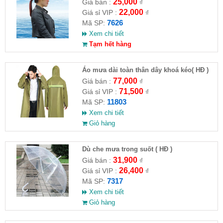
25,000
Giá bán :
₫
22,000
Giá sỉ VIP :
₫
7626
Mã SP:
Xem chi tiết
Tạm hết hàng
Áo mưa dài toàn thân dây khoá kéo( HĐ )
77,000
Giá bán :
₫
71,500
Giá sỉ VIP :
₫
11803
Mã SP:
Xem chi tiết
Giỏ hàng
Dù che mưa trong suốt ( HĐ )
31,900
Giá bán :
₫
26,400
Giá sỉ VIP :
₫
7317
Mã SP:
Xem chi tiết
Giỏ hàng