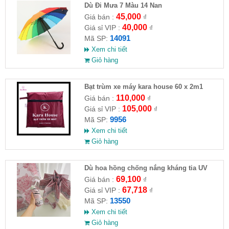
Dù Đi Mưa 7 Màu 14 Nan
45,000
Giá bán :
₫
40,000
Giá sỉ VIP :
₫
14091
Mã SP:
Xem chi tiết
Giỏ hàng
Bạt trùm xe máy kara house 60 x 2m1
110,000
Giá bán :
₫
105,000
Giá sỉ VIP :
₫
9956
Mã SP:
Xem chi tiết
Giỏ hàng
Dù hoa hồng chống nắng kháng tia UV
69,100
Giá bán :
₫
67,718
Giá sỉ VIP :
₫
13550
Mã SP:
Xem chi tiết
Giỏ hàng