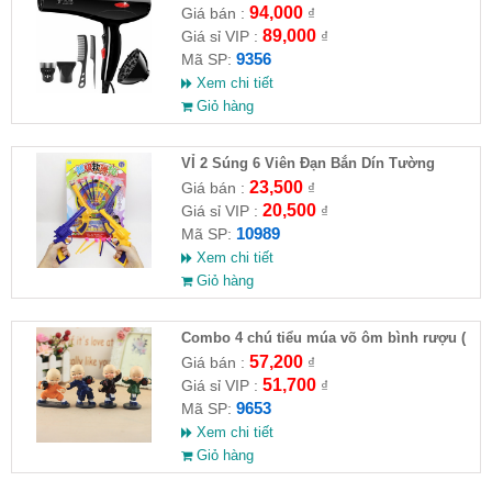
94,000
Giá bán :
₫
89,000
Giá sỉ VIP :
₫
9356
Mã SP:
Xem chi tiết
Giỏ hàng
VỈ 2 Súng 6 Viên Đạn Bắn Dín Tường
23,500
Giá bán :
₫
20,500
Giá sỉ VIP :
₫
10989
Mã SP:
Xem chi tiết
Giỏ hàng
Combo 4 chú tiểu múa võ ôm bình rượu (
HĐ )
57,200
Giá bán :
₫
51,700
Giá sỉ VIP :
₫
9653
Mã SP:
Xem chi tiết
Giỏ hàng