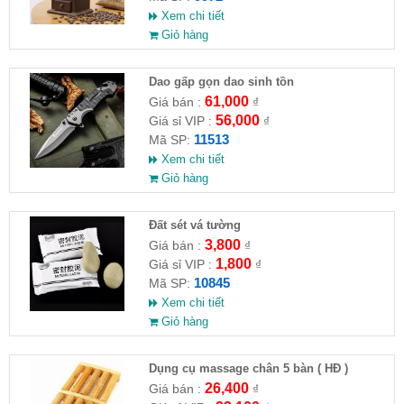
Xem chi tiết
Giỏ hàng
Dao gấp gọn dao sinh tồn
61,000
Giá bán :
₫
56,000
Giá sỉ VIP :
₫
11513
Mã SP:
Xem chi tiết
Giỏ hàng
Đất sét vá tường
3,800
Giá bán :
₫
1,800
Giá sỉ VIP :
₫
10845
Mã SP:
Xem chi tiết
Giỏ hàng
Dụng cụ massage chân 5 bàn ( HĐ )
26,400
Giá bán :
₫