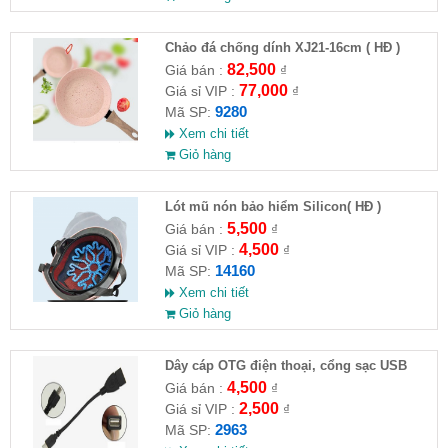
Chảo đá chống dính XJ21-16cm ( HĐ )
82,500
Giá bán :
₫
77,000
Giá sỉ VIP :
₫
9280
Mã SP:
Xem chi tiết
Giỏ hàng
Lót mũ nón bảo hiểm Silicon( HĐ )
5,500
Giá bán :
₫
4,500
Giá sỉ VIP :
₫
14160
Mã SP:
Xem chi tiết
Giỏ hàng
Dây cáp OTG điện thoại, cổng sạc USB
4,500
Giá bán :
₫
2,500
Giá sỉ VIP :
₫
2963
Mã SP: