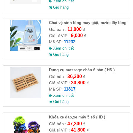
Xem chi tiết
Giỏ hàng
Chai vệ sinh lồng máy giặt, nước tẩy lồng
máy giặt CLEANING FLUID
11,000
Giá bán :
₫
9,000
Giá sỉ VIP :
₫
11232
Mã SP:
Xem chi tiết
Giỏ hàng
Dụng cụ massage chân 6 bàn ( HĐ )
36,300
Giá bán :
₫
30,800
Giá sỉ VIP :
₫
11817
Mã SP:
Xem chi tiết
Giỏ hàng
Khóa xe đạp,xe máy 5 số (HĐ )
47,300
Giá bán :
₫
41,800
Giá sỉ VIP :
₫