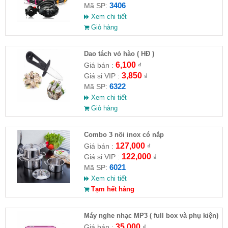
3406
Mã SP:
Xem chi tiết
Giỏ hàng
Dao tách vỏ hào ( HĐ )
6,100
Giá bán :
₫
3,850
Giá sỉ VIP :
₫
6322
Mã SP:
Xem chi tiết
Giỏ hàng
Combo 3 nồi inox có nắp
127,000
Giá bán :
₫
122,000
Giá sỉ VIP :
₫
6021
Mã SP:
Xem chi tiết
Tạm hết hàng
Máy nghe nhạc MP3 ( full box và phụ kiện)
35,000
Giá bán :
₫