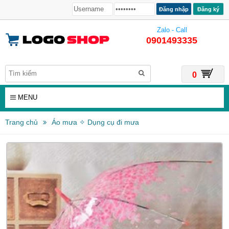
Đăng ký
Zalo - Call
0901493335
0
MENU
Trang chủ
Áo mưa ✧ Dụng cụ đi mưa