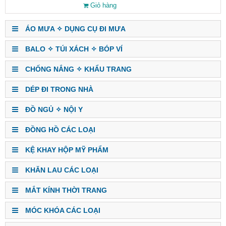
Giỏ hàng
ÁO MƯA ✧ DỤNG CỤ ĐI MƯA
BALO ✧ TÚI XÁCH ✧ BÓP VÍ
CHỐNG NẮNG ✧ KHẨU TRANG
DÉP ĐI TRONG NHÀ
ĐỒ NGỦ ✧ NỘI Y
ĐỒNG HỒ CÁC LOẠI
KỆ KHAY HỘP MỸ PHẨM
KHĂN LAU CÁC LOẠI
MẮT KÍNH THỜI TRANG
MÓC KHÓA CÁC LOẠI