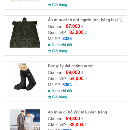
Giỏ hàng
Áo mưa cánh dơi người lớn, hàng loại 1,
chất dày dặn. 1,4m
87,000
Giá bán :
₫
82,000
Giá sỉ VIP :
₫
3326
Mã SP:
Xem chi tiết
Giỏ hàng
Bọc giày dài chống nước
69,000
Giá bán :
₫
64,000
Giá sỉ VIP :
₫
6364
Mã SP:
Xem chi tiết
Giỏ hàng
Áo mưa đi bộ WV màu đen trắng
89,800
Giá bán :
₫
88,004
Giá sỉ VIP :
₫