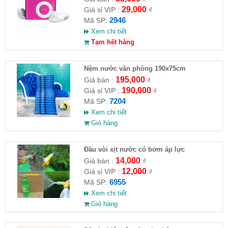
29,000
Giá sỉ VIP :
₫
2946
Mã SP:
Xem chi tiết
Tạm hết hàng
Nệm nước văn phòng 190x75cm
195,000
Giá bán :
₫
190,000
Giá sỉ VIP :
₫
7204
Mã SP:
Xem chi tiết
Giỏ hàng
Đầu vòi xịt nước có bơm áp lực
14,000
Giá bán :
₫
12,000
Giá sỉ VIP :
₫
6955
Mã SP:
Xem chi tiết
Giỏ hàng