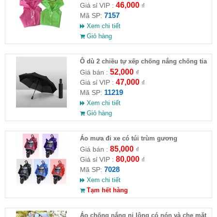
46,000
Giá sỉ VIP :
₫
7157
Mã SP:
Xem chi tiết
Giỏ hàng
Ô dù 2 chiều tự xếp chống nắng chống tia
UV
52,000
Giá bán :
₫
47,000
Giá sỉ VIP :
₫
11219
Mã SP:
Xem chi tiết
Giỏ hàng
Áo mưa đi xe có túi trùm gương
85,000
Giá bán :
₫
80,000
Giá sỉ VIP :
₫
7028
Mã SP:
Xem chi tiết
Tạm hết hàng
Áo chống nắng ni lông có nón và che mặt