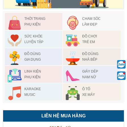
THỜI TRANG
CHAM SÓC
PHỤ KIỆN
LÀM ĐẸP
SỨC KHỎE
ĐỒ CHƠI
LUYỆN TẬP
TRẺ EM
ĐỒ DÙNG
ĐỒ DÙNG
GIA DỤNG
NHÀ BẾP
LINH KIỆN
GIÀY DÉP
PHỤ KIỆN
NAM NỮ
KARAOKE
Ô TÔ
MUSIC
XE MÁY
LIÊN HỆ MUA HÀNG