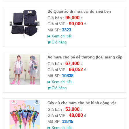
Bộ Quần áo đi mưa vải dù siêu bền
95,000
Giá bán :
₫
90,000
Giá sỉ VIP :
₫
3323
Mã SP:
Xem chi tiết
Giỏ hàng
Áo mưa cho bé dễ thương (loại mang cặp
sách )
67,400
Giá bán :
₫
66,052
Giá sỉ VIP :
₫
10838
Mã SP:
Xem chi tiết
Giỏ hàng
Cây dù che mưa cho bé hình động vật
53,000
Giá bán :
₫
48,000
Giá sỉ VIP :
₫
11845
Mã SP:
Xem chi tiết