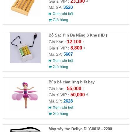
23,100
Giá sỉ VIP :
₫
3520
Mã SP:
Xem chi tiết
Giỏ hàng
Bộ Sạc Pin Đa Năng 3 Khe (HĐ )
12,100
Giá bán :
₫
8,800
Giá sỉ VIP :
₫
5607
Mã SP:
Xem chi tiết
Giỏ hàng
​Búp bê cảm ứng biết bay
55,000
Giá bán :
₫
50,000
Giá sỉ VIP :
₫
2628
Mã SP:
Xem chi tiết
Giỏ hàng
Máy sấy tóc Deliya DLY-8018 - 2200