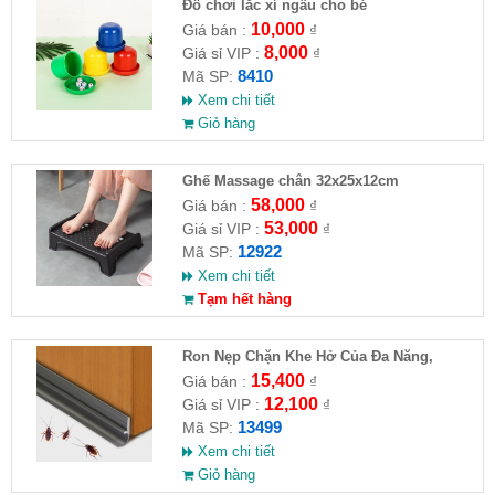
Đồ chơi lắc xí ngầu cho bé
10,000
Giá bán :
₫
8,000
Giá sỉ VIP :
₫
8410
Mã SP:
Xem chi tiết
Giỏ hàng
Ghế Massage chân 32x25x12cm
58,000
Giá bán :
₫
53,000
Giá sỉ VIP :
₫
12922
Mã SP:
Xem chi tiết
Tạm hết hàng
Ron Nẹp Chặn Khe Hở Của Đa Năng,
Chống Côn Trùng( HĐ )
15,400
Giá bán :
₫
12,100
Giá sỉ VIP :
₫
13499
Mã SP:
Xem chi tiết
Giỏ hàng