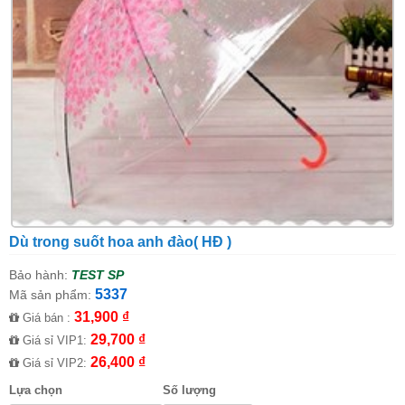
Dù trong suốt hoa anh đào( HĐ )
Bảo hành:
TEST SP
5337
Mã sản phẩm:
31,900 ₫
Giá bán :
29,700 ₫
Giá sỉ VIP1:
26,400 ₫
Giá sỉ VIP2:
Lựa chọn
Số lượng