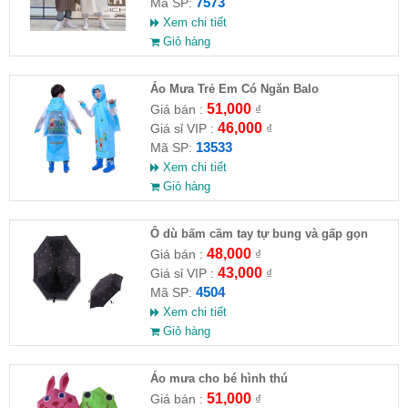
7573
Mã SP:
Xem chi tiết
Giỏ hàng
Áo Mưa Trẻ Em Có Ngăn Balo
51,000
Giá bán :
₫
46,000
Giá sỉ VIP :
₫
13533
Mã SP:
Xem chi tiết
Giỏ hàng
Ô dù bấm cầm tay tự bung và gấp gọn
48,000
Giá bán :
₫
43,000
Giá sỉ VIP :
₫
4504
Mã SP:
Xem chi tiết
Giỏ hàng
Áo mưa cho bé hình thú
51,000
Giá bán :
₫