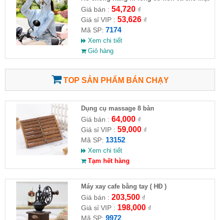
54,720
Giá bán :
₫
53,626
Giá sỉ VIP :
₫
7174
Mã SP:
Xem chi tiết
Giỏ hàng
TOP SẢN PHẨM BÁN CHẠY
Dụng cụ massage 8 bàn
64,000
Giá bán :
₫
59,000
Giá sỉ VIP :
₫
13152
Mã SP:
Xem chi tiết
Tạm hết hàng
Máy xay cafe bằng tay ( HĐ )
203,500
Giá bán :
₫
198,000
Giá sỉ VIP :
₫
9972
Mã SP: