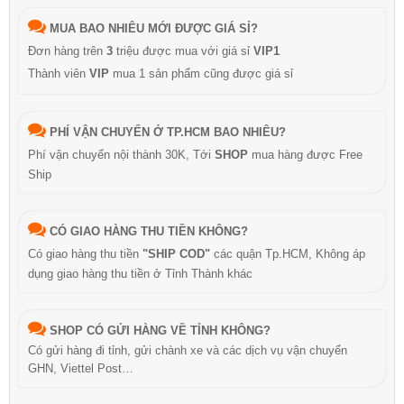
MUA BAO NHIÊU MỚI ĐƯỢC GIÁ SỈ?
Đơn hàng trên
3
triệu được mua với giá sỉ
VIP1
Thành viên
VIP
mua 1 sản phẩm cũng được giá sỉ
PHÍ VẬN CHUYỂN Ở TP.HCM BAO NHIÊU?
Phí vận chuyển nội thành 30K, Tới
SHOP
mua hàng được Free
Ship
CÓ GIAO HÀNG THU TIỀN KHÔNG?
Có giao hàng thu tiền
"SHIP COD"
các quận Tp.HCM, Không áp
dụng giao hàng thu tiền ở Tỉnh Thành khác
SHOP CÓ GỬI HÀNG VỀ TỈNH KHÔNG?
Có gửi hàng đi tỉnh, gửi chành xe và các dịch vụ vận chuyển
GHN, Viettel Post…