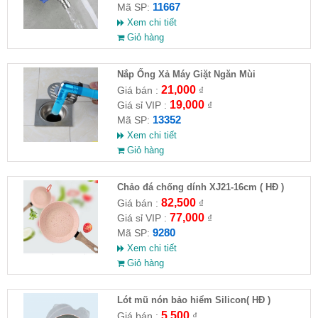
11667
Mã SP:
Xem chi tiết
Giỏ hàng
Nắp Ống Xả Máy Giặt Ngăn Mùi
21,000
Giá bán :
₫
19,000
Giá sỉ VIP :
₫
13352
Mã SP:
Xem chi tiết
Giỏ hàng
Chảo đá chống dính XJ21-16cm ( HĐ )
82,500
Giá bán :
₫
77,000
Giá sỉ VIP :
₫
9280
Mã SP:
Xem chi tiết
Giỏ hàng
Lót mũ nón bảo hiểm Silicon( HĐ )
5,500
Giá bán :
₫