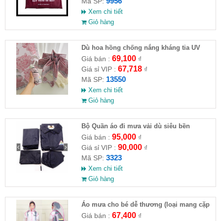
9956
Mã SP:
Xem chi tiết
Giỏ hàng
Dù hoa hồng chống nắng kháng tia UV
69,100
Giá bán :
₫
67,718
Giá sỉ VIP :
₫
13550
Mã SP:
Xem chi tiết
Giỏ hàng
Bộ Quần áo đi mưa vải dù siêu bền
95,000
Giá bán :
₫
90,000
Giá sỉ VIP :
₫
3323
Mã SP:
Xem chi tiết
Giỏ hàng
Áo mưa cho bé dễ thương (loại mang cặp
sách )
67,400
Giá bán :
₫