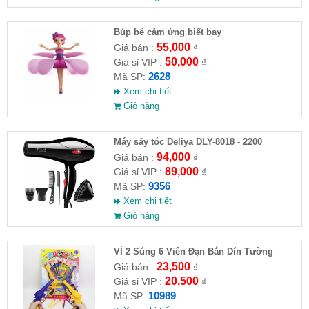
​Búp bê cảm ứng biết bay
55,000
Giá bán :
₫
50,000
Giá sỉ VIP :
₫
2628
Mã SP:
Xem chi tiết
Giỏ hàng
Máy sấy tóc Deliya DLY-8018 - 2200
94,000
Giá bán :
₫
89,000
Giá sỉ VIP :
₫
9356
Mã SP:
Xem chi tiết
Giỏ hàng
VỈ 2 Súng 6 Viên Đạn Bắn Dín Tường
23,500
Giá bán :
₫
20,500
Giá sỉ VIP :
₫
10989
Mã SP: