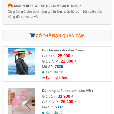
MUA NHIỀU CÓ ĐƯỢC GIẢM GIÁ KHÔNG?
Có giảm giá cho đơn hàng giá trị lớn, Liên hệ với nhân viên bán
hàng để được tư vấn!
CÓ THỂ BẠN QUAN TÂM
Dù che mưa đội đầu 7 màu
25,000
Giá bán :
₫
22,000
Giá sỉ VIP :
₫
7626
Mã SP:
Xem chi tiết
Tạm hết hàng
Dù trong suốt hoa anh đào( HĐ )
31,900
Giá bán :
₫
26,400
Giá sỉ VIP :
₫
5337
Mã SP:
Xem chi tiết