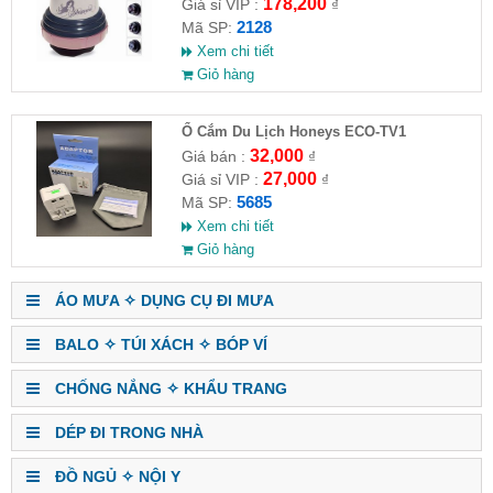
178,200
Giá sỉ VIP :
₫
2128
Mã SP:
Xem chi tiết
Giỏ hàng
Ổ Cắm Du Lịch Honeys ECO-TV1
32,000
Giá bán :
₫
27,000
Giá sỉ VIP :
₫
5685
Mã SP:
Xem chi tiết
Giỏ hàng
ÁO MƯA ✧ DỤNG CỤ ĐI MƯA
BALO ✧ TÚI XÁCH ✧ BÓP VÍ
CHỐNG NẮNG ✧ KHẨU TRANG
DÉP ĐI TRONG NHÀ
ĐỒ NGỦ ✧ NỘI Y