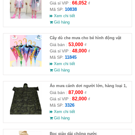
66,052
Giá sỉ VIP :
₫
10838
Mã SP:
Xem chi tiết
Giỏ hàng
Cây dù che mưa cho bé hình động vật
53,000
Giá bán :
₫
48,000
Giá sỉ VIP :
₫
11845
Mã SP:
Xem chi tiết
Giỏ hàng
Áo mưa cánh dơi người lớn, hàng loại 1,
chất dày dặn. 1,4m
87,000
Giá bán :
₫
82,000
Giá sỉ VIP :
₫
3326
Mã SP:
Xem chi tiết
Giỏ hàng
Bọc giày dài chống nước