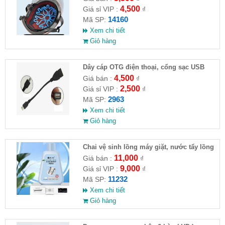
4,500
Giá sỉ VIP :
₫
14160
Mã SP:
Xem chi tiết
Giỏ hàng
Dây cáp OTG điện thoại, cổng sạc USB
4,500
Giá bán :
₫
2,500
Giá sỉ VIP :
₫
2963
Mã SP:
Xem chi tiết
Giỏ hàng
Chai vệ sinh lồng máy giặt, nước tẩy lồng
máy giặt CLEANING FLUID
11,000
Giá bán :
₫
9,000
Giá sỉ VIP :
₫
11232
Mã SP:
Xem chi tiết
Giỏ hàng