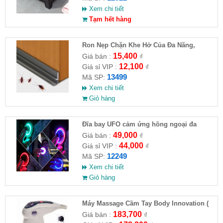
Xem chi tiết
Tạm hết hàng
Ron Nẹp Chặn Khe Hở Của Đa Năng,
Chống Côn Trùng( HĐ )
15,400
Giá bán :
₫
12,100
Giá sỉ VIP :
₫
13499
Mã SP:
Xem chi tiết
Giỏ hàng
Đĩa bay UFO cảm ứng hồng ngoại đa
chiều tự động bay về
49,000
Giá bán :
₫
44,000
Giá sỉ VIP :
₫
12249
Mã SP:
Xem chi tiết
Giỏ hàng
Máy Massage Cầm Tay Body Innovation (
HĐ )
183,700
Giá bán :
₫