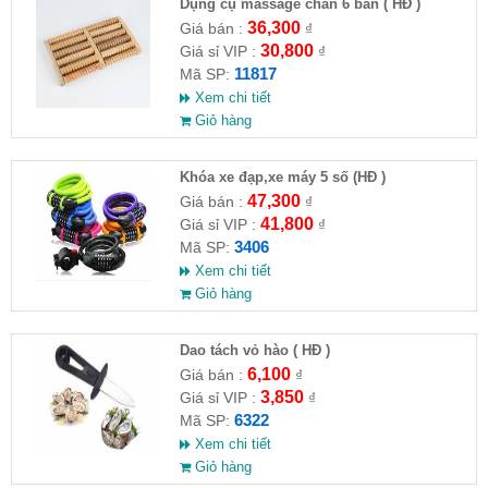
Dụng cụ massage chân 6 bàn ( HĐ )
36,300
Giá bán :
₫
30,800
Giá sỉ VIP :
₫
11817
Mã SP:
Xem chi tiết
Giỏ hàng
Khóa xe đạp,xe máy 5 số (HĐ )
47,300
Giá bán :
₫
41,800
Giá sỉ VIP :
₫
3406
Mã SP:
Xem chi tiết
Giỏ hàng
Dao tách vỏ hào ( HĐ )
6,100
Giá bán :
₫
3,850
Giá sỉ VIP :
₫
6322
Mã SP:
Xem chi tiết
Giỏ hàng