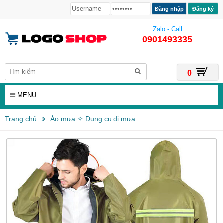
Đăng ký
Zalo - Call
0901493335
0
MENU
Trang chủ
Áo mưa ✧ Dụng cụ đi mưa