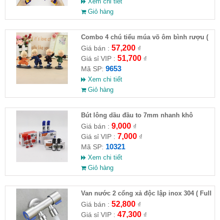
Xem chi tiết
Giỏ hàng
Combo 4 chú tiểu múa võ ôm bình rượu (
HĐ )
57,200
Giá bán :
₫
51,700
Giá sỉ VIP :
₫
9653
Mã SP:
Xem chi tiết
Giỏ hàng
Bút lông dầu đầu to 7mm nhanh khô
9,000
Giá bán :
₫
7,000
Giá sỉ VIP :
₫
10321
Mã SP:
Xem chi tiết
Giỏ hàng
Van nước 2 cổng xả độc lập inox 304 ( Full
VAT )
52,800
Giá bán :
₫
47,300
Giá sỉ VIP :
₫