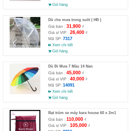
Giỏ hàng
Dù che mưa trong suốt ( HĐ )
31,900
Giá bán :
₫
26,400
Giá sỉ VIP :
₫
7317
Mã SP:
Xem chi tiết
Giỏ hàng
Dù Đi Mưa 7 Màu 14 Nan
45,000
Giá bán :
₫
40,000
Giá sỉ VIP :
₫
14091
Mã SP:
Xem chi tiết
Giỏ hàng
Bạt trùm xe máy kara house 60 x 2m1
110,000
Giá bán :
₫
105,000
Giá sỉ VIP :
₫