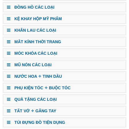
ĐỒNG HỒ CÁC LOẠI
KỆ KHAY HỘP MỸ PHẨM
KHĂN LAU CÁC LOẠI
MẮT KÍNH THỜI TRANG
MÓC KHÓA CÁC LOẠI
MŨ NÓN CÁC LOẠI
NƯỚC HOA ✧ TINH DẦU
PHỤ KIỆN TÓC ✧ BUỘC TÓC
QUÀ TẶNG CÁC LOẠI
TẤT VỚ ✧ GĂNG TAY
TÚI ĐỰNG ĐỒ TIỆN DỤNG