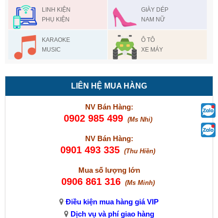
LINH KIỆN
GIÀY DÉP
PHỤ KIỆN
NAM NỮ
KARAOKE
Ô TÔ
MUSIC
XE MÁY
LIÊN HỆ MUA HÀNG
NV Bán Hàng:
0902 985 499
(Ms Nhi)
NV Bán Hàng:
0901 493 335
(Thu Hiền)
Mua số lượng lớn
0906 861 316
(Ms Minh)
Điều kiện mua hàng giá VIP
Dịch vụ và phí giao hàng