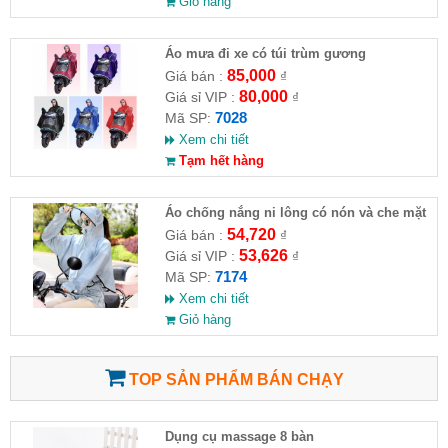
Giỏ hàng
Áo mưa đi xe có túi trùm gương
85,000
Giá bán :
₫
80,000
Giá sỉ VIP :
₫
7028
Mã SP:
Xem chi tiết
Tạm hết hàng
Áo chống nắng ni lông có nón và che mặt
54,720
Giá bán :
₫
53,626
Giá sỉ VIP :
₫
7174
Mã SP:
Xem chi tiết
Giỏ hàng
TOP SẢN PHẨM BÁN CHẠY
Dụng cụ massage 8 bàn