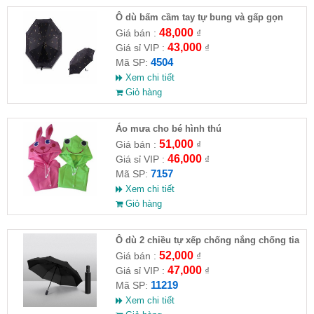
Ô dù bấm cầm tay tự bung và gấp gọn
48,000
Giá bán :
₫
43,000
Giá sỉ VIP :
₫
4504
Mã SP:
Xem chi tiết
Giỏ hàng
Áo mưa cho bé hình thú
51,000
Giá bán :
₫
46,000
Giá sỉ VIP :
₫
7157
Mã SP:
Xem chi tiết
Giỏ hàng
Ô dù 2 chiều tự xếp chống nắng chống tia
UV
52,000
Giá bán :
₫
47,000
Giá sỉ VIP :
₫
11219
Mã SP:
Xem chi tiết