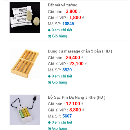
Đất sét vá tường
3,800
Giá bán :
₫
1,800
Giá sỉ VIP :
₫
10845
Mã SP:
Xem chi tiết
Giỏ hàng
Dụng cụ massage chân 5 bàn ( HĐ )
26,400
Giá bán :
₫
23,100
Giá sỉ VIP :
₫
3520
Mã SP:
Xem chi tiết
Giỏ hàng
Bộ Sạc Pin Đa Năng 3 Khe (HĐ )
12,100
Giá bán :
₫
8,800
Giá sỉ VIP :
₫
5607
Mã SP:
Xem chi tiết
Giỏ hàng