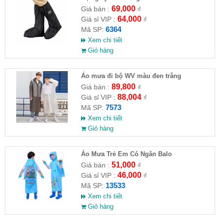
69,000
Giá bán :
₫
64,000
Giá sỉ VIP :
₫
6364
Mã SP:
Xem chi tiết
Giỏ hàng
Áo mưa đi bộ WV màu đen trắng
89,800
Giá bán :
₫
88,004
Giá sỉ VIP :
₫
7573
Mã SP:
Xem chi tiết
Giỏ hàng
Áo Mưa Trẻ Em Có Ngăn Balo
51,000
Giá bán :
₫
46,000
Giá sỉ VIP :
₫
13533
Mã SP:
Xem chi tiết
Giỏ hàng