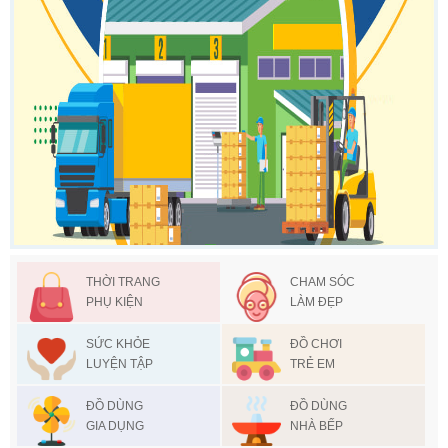
THỜI TRANG
CHAM SÓC
PHỤ KIỆN
LÀM ĐẸP
SỨC KHỎE
ĐỒ CHƠI
LUYỆN TẬP
TRẺ EM
ĐỒ DÙNG
ĐỒ DÙNG
GIA DỤNG
NHÀ BẾP