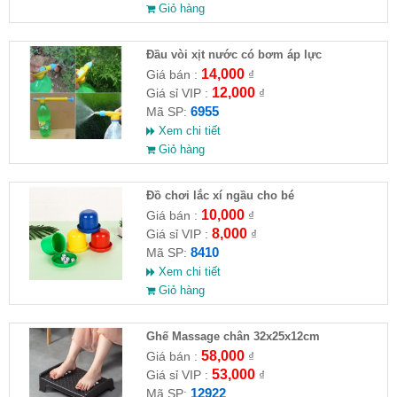
Giỏ hàng
Đầu vòi xịt nước có bơm áp lực
14,000
Giá bán :
₫
12,000
Giá sỉ VIP :
₫
6955
Mã SP:
Xem chi tiết
Giỏ hàng
Đồ chơi lắc xí ngầu cho bé
10,000
Giá bán :
₫
8,000
Giá sỉ VIP :
₫
8410
Mã SP:
Xem chi tiết
Giỏ hàng
Ghế Massage chân 32x25x12cm
58,000
Giá bán :
₫
53,000
Giá sỉ VIP :
₫
12922
Mã SP: