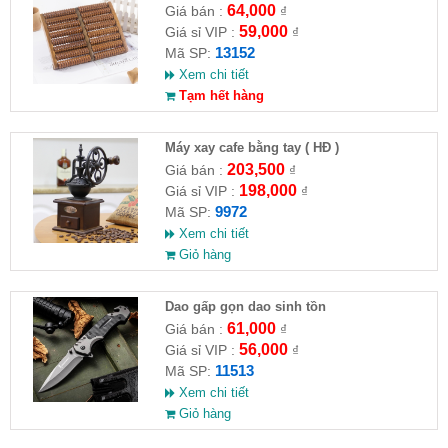
64,000
Giá bán :
₫
59,000
Giá sỉ VIP :
₫
13152
Mã SP:
Xem chi tiết
Tạm hết hàng
Máy xay cafe bằng tay ( HĐ )
203,500
Giá bán :
₫
198,000
Giá sỉ VIP :
₫
9972
Mã SP:
Xem chi tiết
Giỏ hàng
Dao gấp gọn dao sinh tồn
61,000
Giá bán :
₫
56,000
Giá sỉ VIP :
₫
11513
Mã SP:
Xem chi tiết
Giỏ hàng