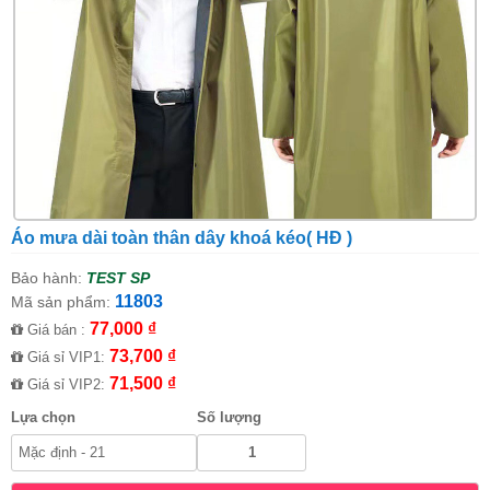
Áo mưa dài toàn thân dây khoá kéo( HĐ )
Bảo hành:
TEST SP
11803
Mã sản phẩm:
77,000 ₫
Giá bán :
73,700 ₫
Giá sỉ VIP1:
71,500 ₫
Giá sỉ VIP2:
Lựa chọn
Số lượng