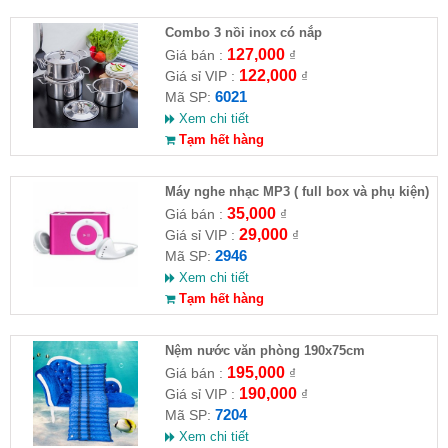
Combo 3 nồi inox có nắp
127,000
Giá bán :
₫
122,000
Giá sỉ VIP :
₫
6021
Mã SP:
Xem chi tiết
Tạm hết hàng
Máy nghe nhạc MP3 ( full box và phụ kiện)
35,000
Giá bán :
₫
29,000
Giá sỉ VIP :
₫
2946
Mã SP:
Xem chi tiết
Tạm hết hàng
Nệm nước văn phòng 190x75cm
195,000
Giá bán :
₫
190,000
Giá sỉ VIP :
₫
7204
Mã SP:
Xem chi tiết