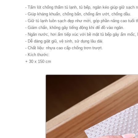
- Tấm lót chống thấm tủ lạnh, tủ bếp, ngăn kéo giúp giữ sạch 
- Giúp kháng khuẩn, chống bẩn, chống ẩm ướt, chống dầu.
- Giữ tủ lạnh luôn sạch đẹp như mới, góp phần nâng cao tuổi t
- Giảm chấn, không gây tiếng động khi để đồ vào ngăn.
- Ngăn nước, hơi ẩm tiếp xúc với bề mặt tủ bếp gây ẩm mốc,
- Dễ dàng giặt giũ, vệ sinh, sử dụng lâu dài.
- Chất liệu: nhựa cao cấp chống trơn trượt.
- Kích thước:
+ 30 x 150 cm