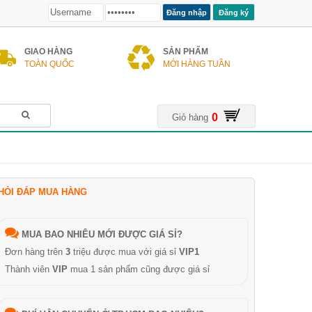
Đăng ký
GIAO HÀNG
SẢN PHẨM
TOÀN QUỐC
MỚI HÀNG TUẦN
0
Giỏ hàng
HỎI ĐÁP MUA HÀNG
MUA BAO NHIÊU MỚI ĐƯỢC GIÁ SỈ?
Đơn hàng trên
3
triệu được mua với giá sỉ
VIP1
Thành viên
VIP
mua 1 sản phẩm cũng được giá sỉ