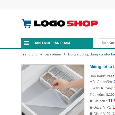
DANH MỤC SẢN PHẨM
Trang chủ
Sản phẩm
Đồ gia dụng, dụng cụ nhà b
Miếng lót t
Bảo hành:
test
Mã sản phẩm:
Giá thị trường:
Tiết kiệm:
5,100
11,
Giá bán :
1
Giá sỉ VIP1:
1
Giá sỉ VIP2: