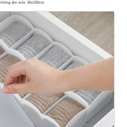
p chống ẩm mốc 30x150cm