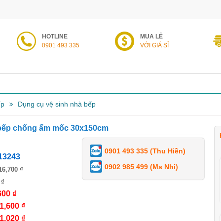
HOTLINE
MUA LẺ
0901 493 335
VỚI GIÁ SỈ
ếp
Dụng cụ vệ sinh nhà bếp
ủ bếp chống ẩm mốc 30x150cm
0901 493 335 (Thu Hiền)
13243
0902 985 499 (Ms Nhi)
16,700 ₫
 ₫
600 ₫
1,600 ₫
1,020 ₫