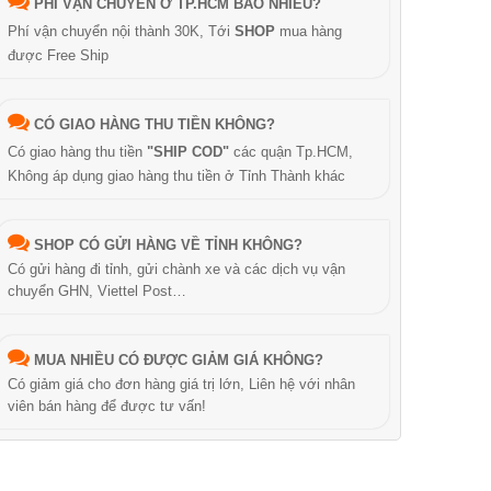
PHÍ VẬN CHUYỂN Ở TP.HCM BAO NHIÊU?
Phí vận chuyển nội thành 30K, Tới
SHOP
mua hàng
được Free Ship
CÓ GIAO HÀNG THU TIỀN KHÔNG?
Có giao hàng thu tiền
"SHIP COD"
các quận Tp.HCM,
Không áp dụng giao hàng thu tiền ở Tỉnh Thành khác
SHOP CÓ GỬI HÀNG VỀ TỈNH KHÔNG?
Có gửi hàng đi tỉnh, gửi chành xe và các dịch vụ vận
chuyển GHN, Viettel Post…
MUA NHIỀU CÓ ĐƯỢC GIẢM GIÁ KHÔNG?
Có giảm giá cho đơn hàng giá trị lớn, Liên hệ với nhân
viên bán hàng để được tư vấn!