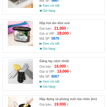
5667
Mã SP:
Xem chi tiết
Giỏ hàng
Hộp hút ẩm khử mùi
21,000
Giá bán :
₫
18,000
Giá sỉ VIP :
₫
5879
Mã SP:
Xem chi tiết
Giỏ hàng
Găng tay cách nhiệt
18,000
Giá bán :
₫
13,000
Giá sỉ VIP :
₫
6007
Mã SP:
Xem chi tiết
Giỏ hàng
Hộp đựng xà phòng mút rửa chén 2in1
14x10.5x10cm
19,000
Giá bán :
₫