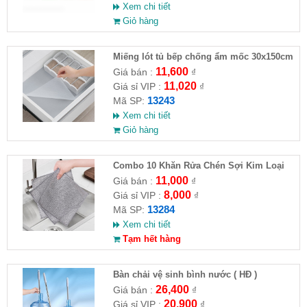
Xem chi tiết
Giỏ hàng
Miếng lót tủ bếp chống ẩm mốc 30x150cm
11,600
Giá bán :
₫
11,020
Giá sỉ VIP :
₫
13243
Mã SP:
Xem chi tiết
Giỏ hàng
Combo 10 Khăn Rửa Chén Sợi Kim Loại
11,000
Giá bán :
₫
8,000
Giá sỉ VIP :
₫
13284
Mã SP:
Xem chi tiết
Tạm hết hàng
Bàn chải vệ sinh bình nước ( HĐ )
26,400
Giá bán :
₫
20,900
Giá sỉ VIP :
₫