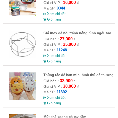
16,000
Giá sỉ VIP :
₫
9344
Mã SP:
Xem chi tiết
Giỏ hàng
Giá inox để nồi tránh nóng hình ngôi sao
27,000
Giá bán :
₫
25,000
Giá sỉ VIP :
₫
11248
Mã SP:
Xem chi tiết
Giỏ hàng
Thùng rác để bàn mini hình thú dễ thương
33,900
Giá bán :
₫
30,000
Giá sỉ VIP :
₫
11392
Mã SP:
Xem chi tiết
Giỏ hàng
Mút chà xoong có tay cầm