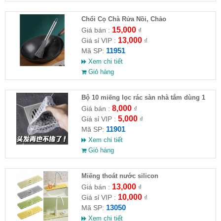
Chổi Cọ Chà Rửa Nồi, Chảo
15,000
Giá bán :
₫
13,000
Giá sỉ VIP :
₫
11951
Mã SP:
Xem chi tiết
Giỏ hàng
Bộ 10 miếng lọc rác sàn nhà tắm dùng 1
lần
8,000
Giá bán :
₫
5,000
Giá sỉ VIP :
₫
11901
Mã SP:
Xem chi tiết
Giỏ hàng
Miếng thoát nước silicon
13,000
Giá bán :
₫
10,000
Giá sỉ VIP :
₫
13050
Mã SP:
Xem chi tiết