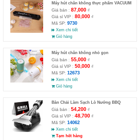
Máy hút chân không thực phẩm VACUUM
SEALER Z
87,000
Giá bán :
₫
80,000
Giá sỉ VIP :
₫
9730
Mã SP:
Xem chi tiết
Giỏ hàng
Máy hút chân không nhỏ gọn
55,000
Giá bán :
₫
50,000
Giá sỉ VIP :
₫
12673
Mã SP:
Xem chi tiết
Giỏ hàng
Bàn Chải Làm Sạch Lò Nướng BBQ
54,200
Giá bán :
₫
48,700
Giá sỉ VIP :
₫
14062
Mã SP:
Xem chi tiết
Tạm hết hàng