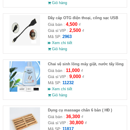
Giỏ hàng
Dây cáp OTG điện thoại, cổng sạc USB
4,500
Giá bán :
₫
2,500
Giá sỉ VIP :
₫
2963
Mã SP:
Xem chi tiết
Giỏ hàng
Chai vệ sinh lồng máy giặt, nước tẩy lồng
máy giặt CLEANING FLUID
11,000
Giá bán :
₫
9,000
Giá sỉ VIP :
₫
11232
Mã SP:
Xem chi tiết
Giỏ hàng
Dụng cụ massage chân 6 bàn ( HĐ )
36,300
Giá bán :
₫
30,800
Giá sỉ VIP :
₫
11817
Mã SP: