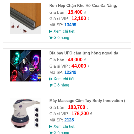
Ron Nẹp Chặn Khe Hở Của Đa Năng,
Chống Côn Trùng( HĐ )
15,400
Giá bán :
₫
12,100
Giá sỉ VIP :
₫
13499
Mã SP:
Xem chi tiết
Giỏ hàng
Đĩa bay UFO cảm ứng hồng ngoại đa
chiều tự động bay về
49,000
Giá bán :
₫
44,000
Giá sỉ VIP :
₫
12249
Mã SP:
Xem chi tiết
Giỏ hàng
Máy Massage Cầm Tay Body Innovation (
HĐ )
183,700
Giá bán :
₫
178,200
Giá sỉ VIP :
₫
2128
Mã SP:
Xem chi tiết
Giỏ hàng