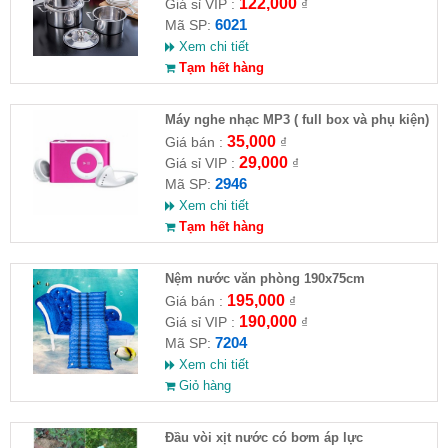
122,000
Giá sỉ VIP :
₫
6021
Mã SP:
Xem chi tiết
Tạm hết hàng
Máy nghe nhạc MP3 ( full box và phụ kiện)
35,000
Giá bán :
₫
29,000
Giá sỉ VIP :
₫
2946
Mã SP:
Xem chi tiết
Tạm hết hàng
Nệm nước văn phòng 190x75cm
195,000
Giá bán :
₫
190,000
Giá sỉ VIP :
₫
7204
Mã SP:
Xem chi tiết
Giỏ hàng
Đầu vòi xịt nước có bơm áp lực