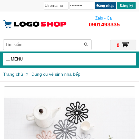
Đăng ký
Zalo - Call
0901493335
0
MENU
Trang chủ
Dụng cụ vệ sinh nhà bếp