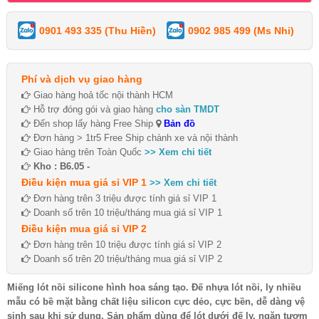
0901 493 335 (Thu Hiền)
0902 985 499 (Ms Nhi)
Phí và dịch vụ giao hàng
Giao hàng hoả tốc nội thành HCM
Hỗ trợ đóng gói và giao hàng
cho sàn TMDT
Đến shop lấy hàng Free Ship
Bản đồ
Đơn hàng > 1tr5 Free Ship chành xe và nội thành
Giao hàng trên Toàn Quốc
>> Xem chi tiết
Kho : B6.05 -
Điều kiện mua giá sỉ VIP 1
>> Xem chi tiết
Đơn hàng trên 3 triệu được tính giá sỉ VIP 1
Doanh số trên 10 triệu/tháng mua giá sỉ VIP 1
Điều kiện mua giá sỉ VIP 2
Đơn hàng trên 10 triệu được tính giá sỉ VIP 2
Doanh số trên 20 triệu/tháng mua giá sỉ VIP 2
Miếng lót nồi silicone hình hoa sáng tạo. Đế nhựa lót nồi, ly nhiều
mẫu có bề mặt bằng chất liệu silicon cực dẻo, cực bền, dễ dàng vệ
sinh sau khi sử dụng. Sản phẩm dùng để lót dưới đế ly, ngăn tươm