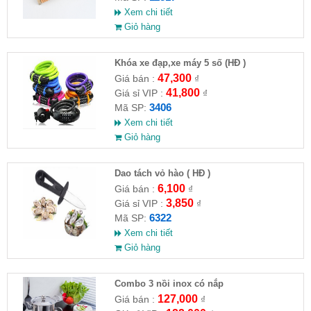
Xem chi tiết
Giỏ hàng
Khóa xe đạp,xe máy 5 số (HĐ )
47,300
Giá bán :
₫
41,800
Giá sỉ VIP :
₫
3406
Mã SP:
Xem chi tiết
Giỏ hàng
Dao tách vỏ hào ( HĐ )
6,100
Giá bán :
₫
3,850
Giá sỉ VIP :
₫
6322
Mã SP:
Xem chi tiết
Giỏ hàng
Combo 3 nồi inox có nắp
127,000
Giá bán :
₫