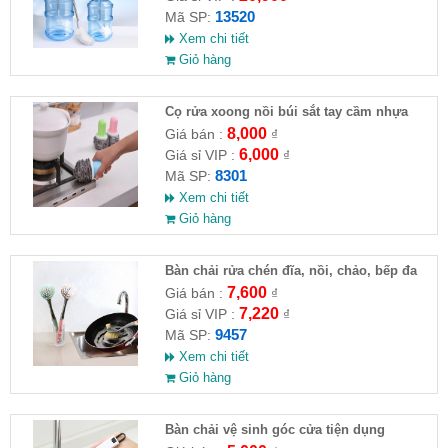
13520
Mã SP:
Xem chi tiết
Giỏ hàng
Cọ rửa xoong nồi búi sắt tay cầm nhựa
8,000
Giá bán :
₫
6,000
Giá sỉ VIP :
₫
8301
Mã SP:
Xem chi tiết
Giỏ hàng
Bàn chải rửa chén đĩa, nồi, chảo, bếp đa
năng 27x6cm
7,600
Giá bán :
₫
7,220
Giá sỉ VIP :
₫
9457
Mã SP:
Xem chi tiết
Giỏ hàng
Bàn chải vệ sinh góc cửa tiện dụng