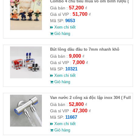
Combo 4 chú tiểu múa võ ôm bình rượu (
HĐ )
57,200
Giá bán :
₫
51,700
Giá sỉ VIP :
₫
9653
Mã SP:
Xem chi tiết
Giỏ hàng
Bút lông dầu đầu to 7mm nhanh khô
9,000
Giá bán :
₫
7,000
Giá sỉ VIP :
₫
10321
Mã SP:
Xem chi tiết
Giỏ hàng
Van nước 2 cổng xả độc lập inox 304 ( Full
VAT )
52,800
Giá bán :
₫
47,300
Giá sỉ VIP :
₫
11667
Mã SP:
Xem chi tiết
Giỏ hàng