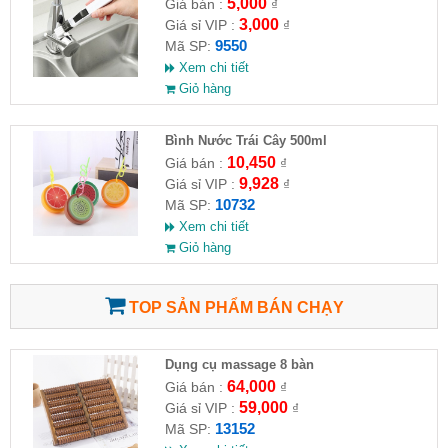
5,000
Giá bán :
₫
3,000
Giá sỉ VIP :
₫
9550
Mã SP:
Xem chi tiết
Giỏ hàng
Bình Nước Trái Cây 500ml
10,450
Giá bán :
₫
9,928
Giá sỉ VIP :
₫
10732
Mã SP:
Xem chi tiết
Giỏ hàng
TOP SẢN PHẨM BÁN CHẠY
Dụng cụ massage 8 bàn
64,000
Giá bán :
₫
59,000
Giá sỉ VIP :
₫
13152
Mã SP: