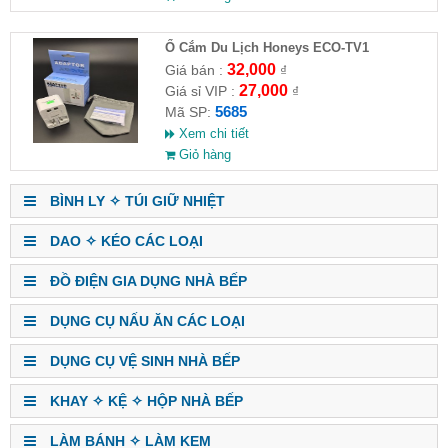
Ổ Cắm Du Lịch Honeys ECO-TV1
32,000
Giá bán :
₫
27,000
Giá sỉ VIP :
₫
5685
Mã SP:
Xem chi tiết
Giỏ hàng
BÌNH LY ✧ TÚI GIỮ NHIỆT
DAO ✧ KÉO CÁC LOẠI
ĐỒ ĐIỆN GIA DỤNG NHÀ BẾP
DỤNG CỤ NẤU ĂN CÁC LOẠI
DỤNG CỤ VỆ SINH NHÀ BẾP
KHAY ✧ KỆ ✧ HỘP NHÀ BẾP
LÀM BÁNH ✧ LÀM KEM