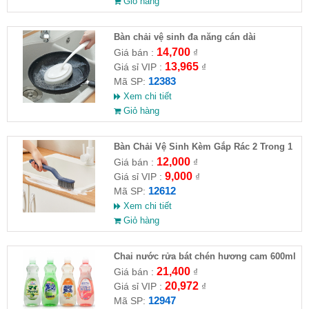
Giỏ hàng
Bàn chải vệ sinh đa năng cán dài
14,700
Giá bán :
₫
13,965
Giá sỉ VIP :
₫
12383
Mã SP:
Xem chi tiết
Giỏ hàng
Bàn Chải Vệ Sinh Kèm Gắp Rác 2 Trong 1
Đa Năng
12,000
Giá bán :
₫
9,000
Giá sỉ VIP :
₫
12612
Mã SP:
Xem chi tiết
Giỏ hàng
Chai nước rửa bát chén hương cam 600ml
Rocket hàng Nhật
21,400
Giá bán :
₫
20,972
Giá sỉ VIP :
₫
12947
Mã SP: