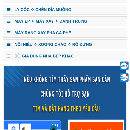
LY CỐC ✧ CHÉN DĨA MUỖNG
MÁY ÉP ✧ MÁY XAY ✧ ĐÁNH TRỨNG
MÁY RANG XAY PHA CÀ PHÊ
NỒI NIÊU ✧ XOONG CHẢO ✧ RỔ ĐỰNG
ĐỒ GIA DỤNG NHÀ BẾP KHÁC