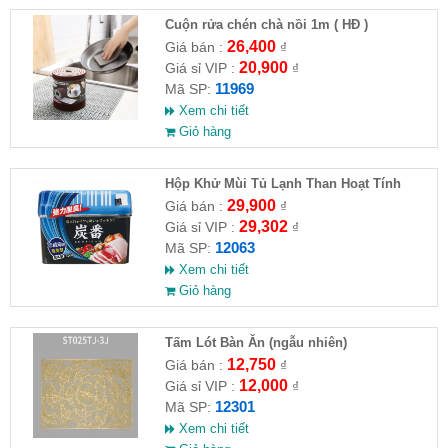
Cuộn rửa chén chà nồi 1m ( HĐ )
26,400
Giá bán :
₫
20,900
Giá sỉ VIP :
₫
11969
Mã SP:
Xem chi tiết
Giỏ hàng
Hộp Khử Mùi Tủ Lạnh Than Hoạt Tính
Nhật Bản 150
29,900
Giá bán :
₫
29,302
Giá sỉ VIP :
₫
12063
Mã SP:
Xem chi tiết
Giỏ hàng
Tấm Lót Bàn Ăn (ngẫu nhiên)
12,750
Giá bán :
₫
12,000
Giá sỉ VIP :
₫
12301
Mã SP:
Xem chi tiết