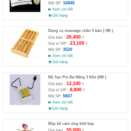
10845
Mã SP:
Xem chi tiết
Giỏ hàng
Dụng cụ massage chân 5 bàn ( HĐ )
26,400
Giá bán :
₫
23,100
Giá sỉ VIP :
₫
3520
Mã SP:
Xem chi tiết
Giỏ hàng
Bộ Sạc Pin Đa Năng 3 Khe (HĐ )
12,100
Giá bán :
₫
8,800
Giá sỉ VIP :
₫
5607
Mã SP:
Xem chi tiết
Giỏ hàng
​Búp bê cảm ứng biết bay
55,000
Giá bán :
₫