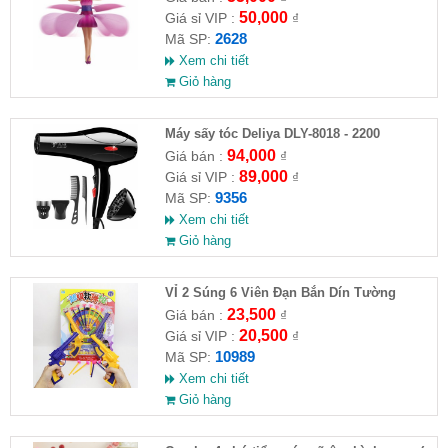
50,000
Giá sỉ VIP :
₫
2628
Mã SP:
Xem chi tiết
Giỏ hàng
Máy sấy tóc Deliya DLY-8018 - 2200
94,000
Giá bán :
₫
89,000
Giá sỉ VIP :
₫
9356
Mã SP:
Xem chi tiết
Giỏ hàng
VỈ 2 Súng 6 Viên Đạn Bắn Dín Tường
23,500
Giá bán :
₫
20,500
Giá sỉ VIP :
₫
10989
Mã SP:
Xem chi tiết
Giỏ hàng