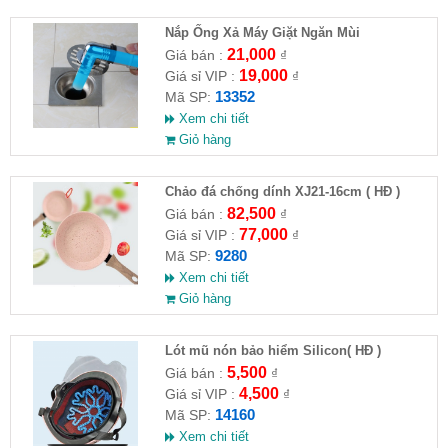
Nắp Ống Xả Máy Giặt Ngăn Mùi
21,000
Giá bán :
₫
19,000
Giá sỉ VIP :
₫
13352
Mã SP:
Xem chi tiết
Giỏ hàng
Chảo đá chống dính XJ21-16cm ( HĐ )
82,500
Giá bán :
₫
77,000
Giá sỉ VIP :
₫
9280
Mã SP:
Xem chi tiết
Giỏ hàng
Lót mũ nón bảo hiểm Silicon( HĐ )
5,500
Giá bán :
₫
4,500
Giá sỉ VIP :
₫
14160
Mã SP:
Xem chi tiết