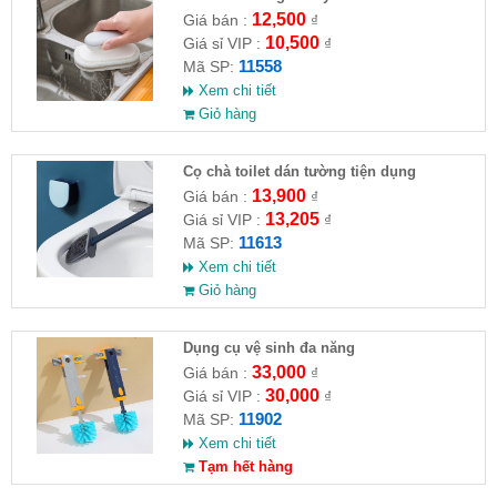
12,500
Giá bán :
₫
10,500
Giá sỉ VIP :
₫
11558
Mã SP:
Xem chi tiết
Giỏ hàng
Cọ chà toilet dán tường tiện dụng
13,900
Giá bán :
₫
13,205
Giá sỉ VIP :
₫
11613
Mã SP:
Xem chi tiết
Giỏ hàng
Dụng cụ vệ sinh đa năng
33,000
Giá bán :
₫
30,000
Giá sỉ VIP :
₫
11902
Mã SP:
Xem chi tiết
Tạm hết hàng