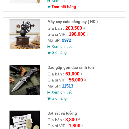
Xem chi tiết
Tạm hết hàng
Máy xay cafe bằng tay ( HĐ )
203,500
Giá bán :
₫
198,000
Giá sỉ VIP :
₫
9972
Mã SP:
Xem chi tiết
Giỏ hàng
Dao gấp gọn dao sinh tồn
61,000
Giá bán :
₫
56,000
Giá sỉ VIP :
₫
11513
Mã SP:
Xem chi tiết
Giỏ hàng
Đất sét vá tường
3,800
Giá bán :
₫
1,800
Giá sỉ VIP :
₫