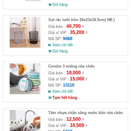
Giỏ hàng
Sọt rác lưới tròn 26x23x18.5cm( HĐ )
40,700
Giá bán :
₫
35,200
Giá sỉ VIP :
₫
9468
Mã SP:
Xem chi tiết
Giỏ hàng
Combo 3 miếng rữa chén
18,000
Giá bán :
₫
15,000
Giá sỉ VIP :
₫
13110
Mã SP:
Xem chi tiết
Tạm hết hàng
Tấm nhựa chắn văng nước bồn rửa chén
hình gấu
12,500
Giá bán :
₫
10,500
Giá sỉ VIP :
₫