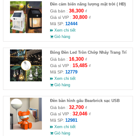
Đèn cảm biến năng lượng mặt trời ( HĐ)
36,300
Giá bán :
₫
30,800
Giá sỉ VIP :
₫
12444
Mã SP:
Xem chi tiết
Giỏ hàng
Bóng Đèn Led Tròn Chớp Nháy Trang Trí
16,300
Giá bán :
₫
15,485
Giá sỉ VIP :
₫
12779
Mã SP:
Xem chi tiết
Giỏ hàng
Đèn bàn hình gấu Bearbrick sạc USB
32,700
Giá bán :
₫
32,046
Giá sỉ VIP :
₫
12981
Mã SP:
Xem chi tiết
Giỏ hàng