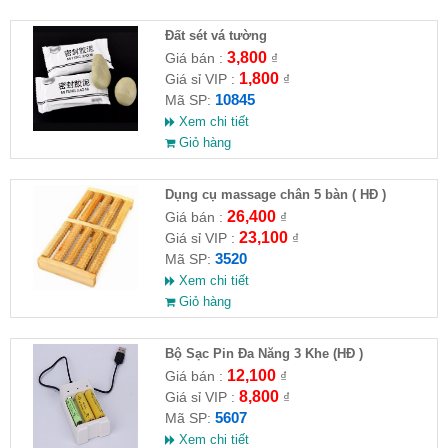
Đất sét vá tường
3,800
Giá bán :
₫
1,800
Giá sỉ VIP :
₫
10845
Mã SP:
Xem chi tiết
Giỏ hàng
Dụng cụ massage chân 5 bàn ( HĐ )
26,400
Giá bán :
₫
23,100
Giá sỉ VIP :
₫
3520
Mã SP:
Xem chi tiết
Giỏ hàng
Bộ Sạc Pin Đa Năng 3 Khe (HĐ )
12,100
Giá bán :
₫
8,800
Giá sỉ VIP :
₫
5607
Mã SP:
Xem chi tiết