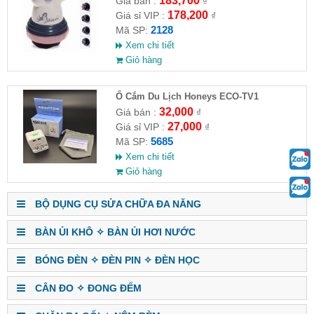
183,700
Giá bán :
₫
178,200
Giá sỉ VIP :
₫
2128
Mã SP:
Xem chi tiết
Giỏ hàng
Ổ Cắm Du Lịch Honeys ECO-TV1
32,000
Giá bán :
₫
27,000
Giá sỉ VIP :
₫
5685
Mã SP:
Xem chi tiết
Giỏ hàng
BỘ DỤNG CỤ SỬA CHỮA ĐA NĂNG
BÀN ỦI KHÔ ✧ BÀN ỦI HƠI NƯỚC
BÓNG ĐÈN ✧ ĐÈN PIN ✧ ĐÈN HỌC
CÂN ĐO ✧ ĐONG ĐẾM