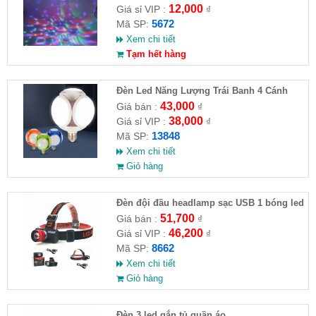
12,000
Giá sỉ VIP :
₫
5672
Mã SP:
Xem chi tiết
Tạm hết hàng
Đèn Led Năng Lượng Trái Banh 4 Cánh
43,000
Giá bán :
₫
38,000
Giá sỉ VIP :
₫
13848
Mã SP:
Xem chi tiết
Giỏ hàng
Đèn đội đầu headlamp sạc USB 1 bóng led
F-T41 Đầu Nối Nhôm ( HĐ )
51,700
Giá bán :
₫
46,200
Giá sỉ VIP :
₫
8662
Mã SP:
Xem chi tiết
Giỏ hàng
Đèn 3 led gắn tủ quần áo