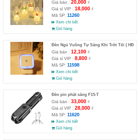
20,000
Giá bán :
₫
18,000
Giá sỉ VIP :
₫
11260
Mã SP:
Xem chi tiết
Giỏ hàng
Đèn Ngủ Vuông Tự Sáng Khi Trời Tối ( HĐ
)
12,100
Giá bán :
₫
8,800
Giá sỉ VIP :
₫
11598
Mã SP:
Xem chi tiết
Giỏ hàng
Đèn pin phát sáng F15-T
33,000
Giá bán :
₫
28,000
Giá sỉ VIP :
₫
11620
Mã SP:
Xem chi tiết
Giỏ hàng