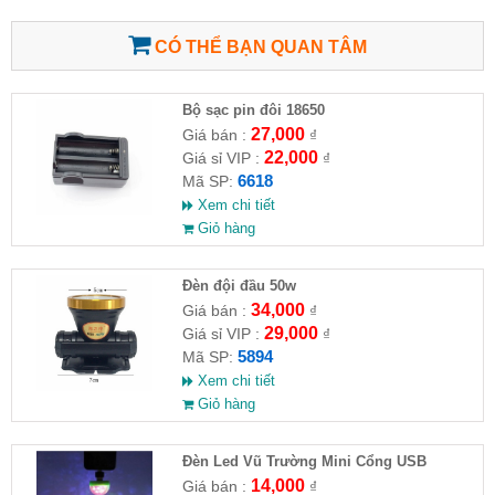
CÓ THỂ BẠN QUAN TÂM
Bộ sạc pin đôi 18650
27,000
Giá bán :
₫
22,000
Giá sỉ VIP :
₫
6618
Mã SP:
Xem chi tiết
Giỏ hàng
Đèn đội đầu 50w
34,000
Giá bán :
₫
29,000
Giá sỉ VIP :
₫
5894
Mã SP:
Xem chi tiết
Giỏ hàng
Đèn Led Vũ Trường Mini Cổng USB
14,000
Giá bán :
₫