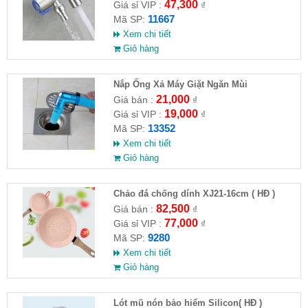
47,300
Giá sỉ VIP :
₫
11667
Mã SP:
Xem chi tiết
Giỏ hàng
Nắp Ống Xả Máy Giặt Ngăn Mùi
21,000
Giá bán :
₫
19,000
Giá sỉ VIP :
₫
13352
Mã SP:
Xem chi tiết
Giỏ hàng
Chảo đá chống dính XJ21-16cm ( HĐ )
82,500
Giá bán :
₫
77,000
Giá sỉ VIP :
₫
9280
Mã SP:
Xem chi tiết
Giỏ hàng
Lót mũ nón bảo hiểm Silicon( HĐ )