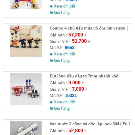
Xem chi tiết
Giỏ hàng
Combo 4 chú tiểu múa võ ôm bình rượu (
HĐ )
57,200
Giá bán :
₫
51,700
Giá sỉ VIP :
₫
9653
Mã SP:
Xem chi tiết
Giỏ hàng
Bút lông dầu đầu to 7mm nhanh khô
9,000
Giá bán :
₫
7,000
Giá sỉ VIP :
₫
10321
Mã SP:
Xem chi tiết
Giỏ hàng
Van nước 2 cổng xả độc lập inox 304 ( Full
VAT )
52,800
Giá bán :
₫