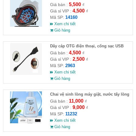
5,500
Giá bán :
₫
4,500
Giá sỉ VIP :
₫
14160
Mã SP:
Xem chi tiết
Giỏ hàng
Dây cáp OTG điện thoại, cổng sạc USB
4,500
Giá bán :
₫
2,500
Giá sỉ VIP :
₫
2963
Mã SP:
Xem chi tiết
Giỏ hàng
Chai vệ sinh lồng máy giặt, nước tẩy lồng
máy giặt CLEANING FLUID
11,000
Giá bán :
₫
9,000
Giá sỉ VIP :
₫
11232
Mã SP:
Xem chi tiết
Giỏ hàng