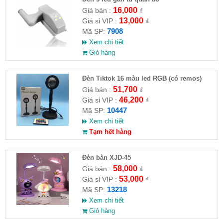
16,000
Giá bán :
₫
13,000
Giá sỉ VIP :
₫
7908
Mã SP:
Xem chi tiết
Giỏ hàng
Đèn Tiktok 16 màu led RGB (có remos)
(Full VAT )
51,700
Giá bán :
₫
46,200
Giá sỉ VIP :
₫
10447
Mã SP:
Xem chi tiết
Tạm hết hàng
Đèn bàn XJD-45
58,000
Giá bán :
₫
53,000
Giá sỉ VIP :
₫
13218
Mã SP:
Xem chi tiết
Giỏ hàng