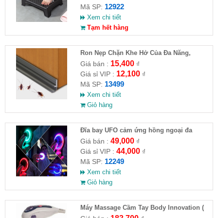
12922
Mã SP:
Xem chi tiết
Tạm hết hàng
Ron Nẹp Chặn Khe Hở Của Đa Năng,
Chống Côn Trùng( HĐ )
15,400
Giá bán :
₫
12,100
Giá sỉ VIP :
₫
13499
Mã SP:
Xem chi tiết
Giỏ hàng
Đĩa bay UFO cảm ứng hồng ngoại đa
chiều tự động bay về
49,000
Giá bán :
₫
44,000
Giá sỉ VIP :
₫
12249
Mã SP:
Xem chi tiết
Giỏ hàng
Máy Massage Cầm Tay Body Innovation (
HĐ )