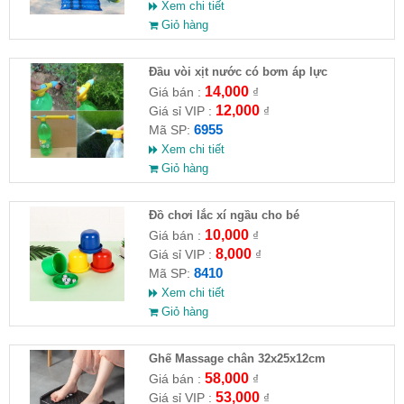
Xem chi tiết
Giỏ hàng
Đầu vòi xịt nước có bơm áp lực
14,000
Giá bán :
₫
12,000
Giá sỉ VIP :
₫
6955
Mã SP:
Xem chi tiết
Giỏ hàng
Đồ chơi lắc xí ngầu cho bé
10,000
Giá bán :
₫
8,000
Giá sỉ VIP :
₫
8410
Mã SP:
Xem chi tiết
Giỏ hàng
Ghế Massage chân 32x25x12cm
58,000
Giá bán :
₫
53,000
Giá sỉ VIP :
₫