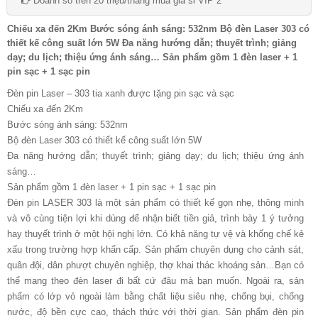
Doanh số trên 20 triệu/tháng mua giá sỉ VIP 2
Chiếu xa đến 2Km Bước sóng ánh sáng: 532nm Bộ đèn Laser 303 có
thiết kế công suất lớn 5W Đa năng hướng dẫn; thuyết trình; giảng
dạy; du lịch; thiệu ứng ánh sáng… Sản phẩm gồm 1 đèn laser + 1
pin sạc + 1 sạc pin
Đèn pin Laser – 303 tia xanh được tặng pin sạc và sạc
Chiếu xa đến 2Km
Bước sóng ánh sáng: 532nm
Bộ đèn Laser 303 có thiết kế công suất lớn 5W
Đa năng hướng dẫn; thuyết trình; giảng dạy; du lịch; thiệu ứng ánh
sáng…
Sản phẩm gồm 1 đèn laser + 1 pin sạc + 1 sạc pin
Đèn pin LASER 303 là một sản phẩm có thiết kế gọn nhẹ, thông minh
và vô cùng tiện lợi khi dùng để nhận biết tiền giả, trình bày 1 ý tưởng
hay thuyết trình ở một hội nghị lớn. Có khả năng tự vệ và khống chế kẻ
xấu trong trường hợp khẩn cấp. Sản phẩm chuyên dụng cho cảnh sát,
quân đội, dân phượt chuyên nghiệp, thợ khai thác khoáng sản…Bạn có
thể mang theo đèn laser đi bất cứ đâu mà bạn muốn. Ngoài ra, sản
phẩm có lớp vỏ ngoài làm bằng chất liệu siêu nhẹ, chống bụi, chống
nước, độ bền cực cao, thách thức với thời gian. Sản phẩm đèn pin