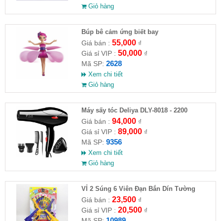
Giỏ hàng
​Búp bê cảm ứng biết bay
55,000
Giá bán :
₫
50,000
Giá sỉ VIP :
₫
2628
Mã SP:
Xem chi tiết
Giỏ hàng
Máy sấy tóc Deliya DLY-8018 - 2200
94,000
Giá bán :
₫
89,000
Giá sỉ VIP :
₫
9356
Mã SP:
Xem chi tiết
Giỏ hàng
VỈ 2 Súng 6 Viên Đạn Bắn Dín Tường
23,500
Giá bán :
₫
20,500
Giá sỉ VIP :
₫
10989
Mã SP: