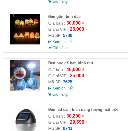
Giỏ hàng
Đèn gốm tinh dầu
30,000
Giá bán :
₫
25,000
Giá sỉ VIP :
₫
5788
Mã SP:
Xem chi tiết
Giỏ hàng
Đèn học để bàn hình thú
40,000
Giá bán :
₫
35,000
Giá sỉ VIP :
₫
7625
Mã SP:
Xem chi tiết
Giỏ hàng
Đèn led cảm biến năng lượng mặt trời
30,200
Giá bán :
₫
29,596
Giá sỉ VIP :
₫
8743
Mã SP: