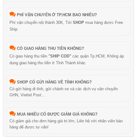
PHÍ VẬN CHUYỂN Ở TP.HCM BAO NHIÊU?
Phí vận chuyển nội thành 30K, Tới
SHOP
mua hàng được Free
Ship
CÓ GIAO HÀNG THU TIỀN KHÔNG?
Có giao hàng thu tiền
"SHIP COD"
các quận Tp.HCM, Không áp
dụng giao hàng thu tiền ở Tỉnh Thành khác
SHOP CÓ GỬI HÀNG VỀ TỈNH KHÔNG?
Có gửi hàng đi tỉnh, gửi chành xe và các dịch vụ vận chuyển
GHN, Viettel Post…
MUA NHIỀU CÓ ĐƯỢC GIẢM GIÁ KHÔNG?
Có giảm giá cho đơn hàng giá trị lớn, Liên hệ với nhân viên bán
hàng để được tư vấn!