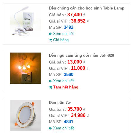
Đèn chống cận cho học sinh Table Lamp
MH-007
37,400
Giá bán :
₫
36,652
Giá sỉ VIP :
₫
3492
Mã SP:
Xem chi tiết
Giỏ hàng
Đèn ngủ cảm ứng đổi màu JSF-828
13,000
Giá bán :
₫
11,000
Giá sỉ VIP :
₫
3560
Mã SP:
Xem chi tiết
Tạm hết hàng
Đèn trần 7w
35,700
Giá bán :
₫
34,986
Giá sỉ VIP :
₫
4841
Mã SP:
Xem chi tiết