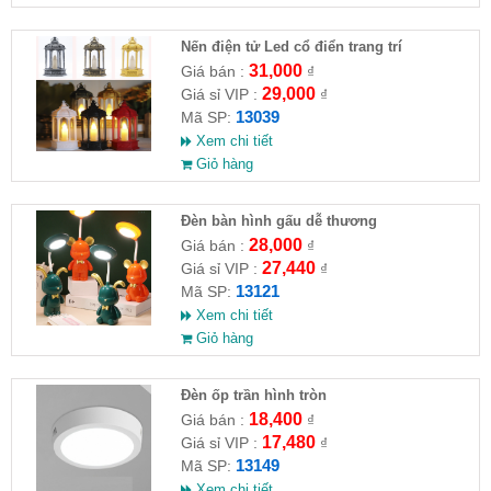
Nến điện tử Led cổ điển trang trí
31,000
Giá bán :
₫
29,000
Giá sỉ VIP :
₫
13039
Mã SP:
Xem chi tiết
Giỏ hàng
Đèn bàn hình gấu dễ thương
28,000
Giá bán :
₫
27,440
Giá sỉ VIP :
₫
13121
Mã SP:
Xem chi tiết
Giỏ hàng
Đèn ốp trần hình tròn
18,400
Giá bán :
₫
17,480
Giá sỉ VIP :
₫
13149
Mã SP:
Xem chi tiết