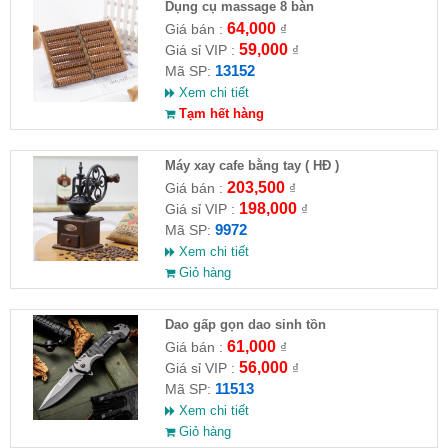
Dụng cụ massage 8 bàn
64,000
Giá bán :
₫
59,000
Giá sỉ VIP :
₫
13152
Mã SP:
Xem chi tiết
Tạm hết hàng
Máy xay cafe bằng tay ( HĐ )
203,500
Giá bán :
₫
198,000
Giá sỉ VIP :
₫
9972
Mã SP:
Xem chi tiết
Giỏ hàng
Dao gấp gọn dao sinh tồn
61,000
Giá bán :
₫
56,000
Giá sỉ VIP :
₫
11513
Mã SP:
Xem chi tiết
Giỏ hàng