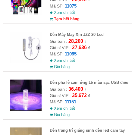
11075
Mã SP:
Xem chi tiết
Tạm hết hàng
Đèn Máy May Xịn JZZ 20 Led
28,200
Giá bán :
₫
27,636
Giá sỉ VIP :
₫
11095
Mã SP:
Xem chi tiết
Giỏ hàng
Đèn pha lê cảm ứng 16 màu sạc USB điều
khiển từ xa
36,400
Giá bán :
₫
35,672
Giá sỉ VIP :
₫
11151
Mã SP:
Xem chi tiết
Giỏ hàng
Đèn trang trí giáng sinh đèn led cầm tay