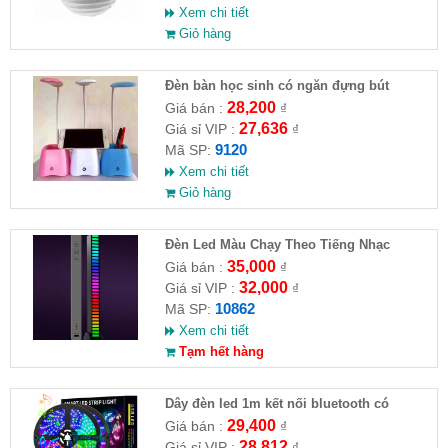
Xem chi tiết
Giỏ hàng
Đèn bàn học sinh có ngăn đựng bút
28,200
Giá bán :
₫
27,636
Giá sỉ VIP :
₫
9120
Mã SP:
Xem chi tiết
Giỏ hàng
Đèn Led Màu Chạy Theo Tiếng Nhạc
35,000
Giá bán :
₫
32,000
Giá sỉ VIP :
₫
10862
Mã SP:
Xem chi tiết
Tạm hết hàng
Dây đèn led 1m kết nối bluetooth có
remote
29,400
Giá bán :
₫
28,812
Giá sỉ VIP :
₫