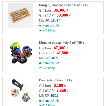
Dụng cụ massage chân 6 bàn ( HĐ )
36,300
Giá bán :
₫
30,800
Giá sỉ VIP :
₫
11817
Mã SP:
Xem chi tiết
Giỏ hàng
Khóa xe đạp,xe máy 5 số (HĐ )
47,300
Giá bán :
₫
41,800
Giá sỉ VIP :
₫
3406
Mã SP:
Xem chi tiết
Giỏ hàng
Dao tách vỏ hào ( HĐ )
6,100
Giá bán :
₫
3,850
Giá sỉ VIP :
₫
6322
Mã SP:
Xem chi tiết
Giỏ hàng