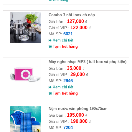
Combo 3 nồi inox có nắp
127,000
Giá bán :
₫
122,000
Giá sỉ VIP :
₫
6021
Mã SP:
Xem chi tiết
Tạm hết hàng
Máy nghe nhạc MP3 ( full box và phụ kiện)
35,000
Giá bán :
₫
29,000
Giá sỉ VIP :
₫
2946
Mã SP:
Xem chi tiết
Tạm hết hàng
Nệm nước văn phòng 190x75cm
195,000
Giá bán :
₫
190,000
Giá sỉ VIP :
₫
7204
Mã SP: