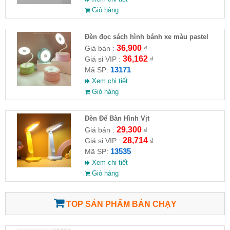
Giỏ hàng
Đèn đọc sách hình bánh xe màu pastel
36,900
Giá bán :
₫
36,162
Giá sỉ VIP :
₫
13171
Mã SP:
Xem chi tiết
Giỏ hàng
Đèn Để Bàn Hình Vịt
29,300
Giá bán :
₫
28,714
Giá sỉ VIP :
₫
13535
Mã SP:
Xem chi tiết
Giỏ hàng
TOP SẢN PHẨM BÁN CHẠY