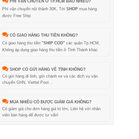
PHÍ VẬN CHUYỂN Ở TP.HCM BAO NHIÊU?
Phí vận chuyển nội thành 30K, Tới
SHOP
mua hàng
được Free Ship
CÓ GIAO HÀNG THU TIỀN KHÔNG?
Có giao hàng thu tiền
"SHIP COD"
các quận Tp.HCM,
Không áp dụng giao hàng thu tiền ở Tỉnh Thành khác
SHOP CÓ GỬI HÀNG VỀ TỈNH KHÔNG?
Có gửi hàng đi tỉnh, gửi chành xe và các dịch vụ vận
chuyển GHN, Viettel Post…
MUA NHIỀU CÓ ĐƯỢC GIẢM GIÁ KHÔNG?
Có giảm giá cho đơn hàng giá trị lớn, Liên hệ với nhân
viên bán hàng để được tư vấn!