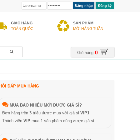
Đăng ký
GIAO HÀNG
SẢN PHẨM
TOÀN QUỐC
MỚI HÀNG TUẦN
0
Giỏ hàng
HỎI ĐÁP MUA HÀNG
MUA BAO NHIÊU MỚI ĐƯỢC GIÁ SỈ?
Đơn hàng trên
3
triệu được mua với giá sỉ
VIP1
Thành viên
VIP
mua 1 sản phẩm cũng được giá sỉ