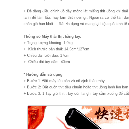
+ Dễ dàng điều chỉnh độ dày mỏng lát miếng thịt đông khi thái 
lạnh để làm lẩu, hay làm thịt nướng.. Ngoài ra có thể tận d
chân giò hun khói.... Rất đa dụng và mang lại hiệu quả kinh tế 
Thông số Máy thái thịt bằng tay:
+ Trọng lượng khoảng: 1.9kg
+ Kích thước bàn thái: 14.5cm*127cm
+ Chiều dài lưỡi dao: 17cm
+ Chiều dài tay cầm: 40cm
* Hướng dẫn sử dụng
+ Bước 1: Đặt máy lên bàn và cố định thân máy.
+ Bước 2: Đặt cuộn thịt tiêu chuẩn hoặc thịt đông lạnh lên bàn 
+ Bước 3: 1 Tay giữ thịt , tay còn lại ghì tay cầm xuống để cắt 