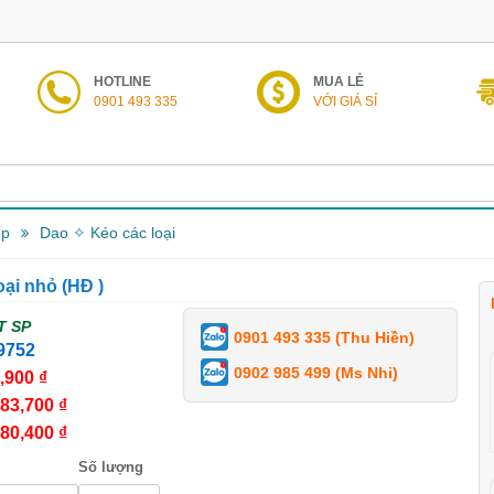
HOTLINE
MUA LẺ
0901 493 335
VỚI GIÁ SỈ
ếp
Dao ✧ Kéo các loại
loại nhỏ (HĐ )
T SP
0901 493 335 (Thu Hiền)
9752
0902 985 499 (Ms Nhi)
,900 ₫
83,700 ₫
80,400 ₫
Số lượng