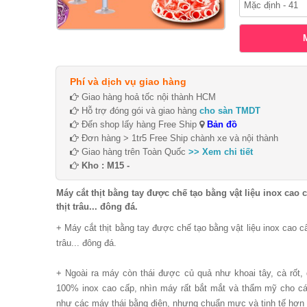
Phí và dịch vụ giao hàng
Giao hàng hoả tốc nội thành HCM
Hỗ trợ đóng gói và giao hàng
cho sàn TMDT
Đến shop lấy hàng Free Ship
Bản đồ
Đơn hàng > 1tr5 Free Ship chành xe và nội thành
Giao hàng trên Toàn Quốc
>> Xem chi tiết
Kho : M15 -
Máy cắt thịt bằng tay được chế tạo bằng vật liệu inox cao cấp
thịt trâu... đông đá.
+ Máy cắt thịt bằng tay được chế tạo bằng vật liệu inox cao cấp. 
trâu... đông đá.
+ Ngoài ra máy còn thái được củ quả như khoai tây, cà rốt, d
100% inox cao cấp, nhìn máy rất bắt mắt và thẩm mỹ cho các 
như các máy thái bằng điện, nhưng chuẩn mực và tinh tế hơn k