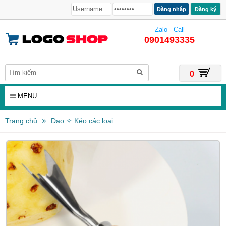
Đăng ký
Zalo - Call
0901493335
0
MENU
Trang chủ
Dao ✧ Kéo các loại