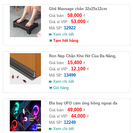
Ghế Massage chân 32x25x12cm
58,000
Giá bán :
₫
53,000
Giá sỉ VIP :
₫
12922
Mã SP:
Xem chi tiết
Tạm hết hàng
Ron Nẹp Chặn Khe Hở Của Đa Năng,
Chống Côn Trùng( HĐ )
15,400
Giá bán :
₫
12,100
Giá sỉ VIP :
₫
13499
Mã SP:
Xem chi tiết
Giỏ hàng
Đĩa bay UFO cảm ứng hồng ngoại đa
chiều tự động bay về
49,000
Giá bán :
₫
44,000
Giá sỉ VIP :
₫
12249
Mã SP:
Xem chi tiết