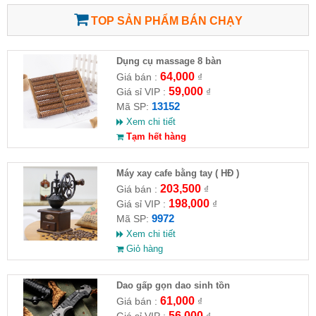
TOP SẢN PHẨM BÁN CHẠY
Dụng cụ massage 8 bàn
64,000
Giá bán :
₫
59,000
Giá sỉ VIP :
₫
13152
Mã SP:
Xem chi tiết
Tạm hết hàng
Máy xay cafe bằng tay ( HĐ )
203,500
Giá bán :
₫
198,000
Giá sỉ VIP :
₫
9972
Mã SP:
Xem chi tiết
Giỏ hàng
Dao gấp gọn dao sinh tồn
61,000
Giá bán :
₫
56,000
Giá sỉ VIP :
₫