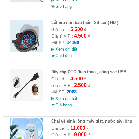
Giỏ hàng
Lót mũ nón bảo hiểm Silicon( HĐ )
5,500
Giá bán :
₫
4,500
Giá sỉ VIP :
₫
14160
Mã SP:
Xem chi tiết
Giỏ hàng
Dây cáp OTG điện thoại, cổng sạc USB
4,500
Giá bán :
₫
2,500
Giá sỉ VIP :
₫
2963
Mã SP:
Xem chi tiết
Giỏ hàng
Chai vệ sinh lồng máy giặt, nước tẩy lồng
máy giặt CLEANING FLUID
11,000
Giá bán :
₫
9,000
Giá sỉ VIP :
₫