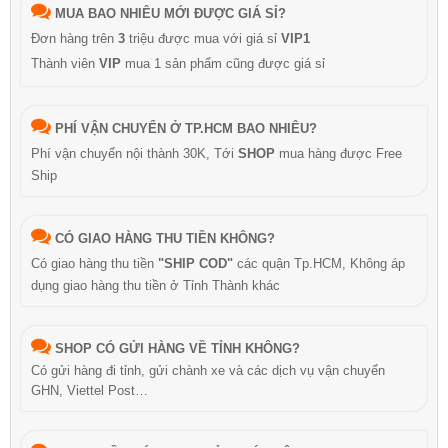
MUA BAO NHIÊU MỚI ĐƯỢC GIÁ SỈ?
Đơn hàng trên
3
triệu được mua với giá sỉ
VIP1
Thành viên
VIP
mua 1 sản phẩm cũng được giá sỉ
PHÍ VẬN CHUYỂN Ở TP.HCM BAO NHIÊU?
Phí vận chuyển nội thành 30K, Tới
SHOP
mua hàng được Free
Ship
CÓ GIAO HÀNG THU TIỀN KHÔNG?
Có giao hàng thu tiền
"SHIP COD"
các quận Tp.HCM, Không áp
dụng giao hàng thu tiền ở Tỉnh Thành khác
SHOP CÓ GỬI HÀNG VỀ TỈNH KHÔNG?
Có gửi hàng đi tỉnh, gửi chành xe và các dịch vụ vận chuyển
GHN, Viettel Post…