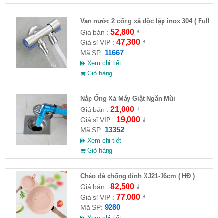
Van nước 2 cổng xả độc lập inox 304 ( Full
VAT )
52,800
Giá bán :
₫
47,300
Giá sỉ VIP :
₫
11667
Mã SP:
Xem chi tiết
Giỏ hàng
Nắp Ống Xả Máy Giặt Ngăn Mùi
21,000
Giá bán :
₫
19,000
Giá sỉ VIP :
₫
13352
Mã SP:
Xem chi tiết
Giỏ hàng
Chảo đá chống dính XJ21-16cm ( HĐ )
82,500
Giá bán :
₫
77,000
Giá sỉ VIP :
₫
9280
Mã SP:
Xem chi tiết