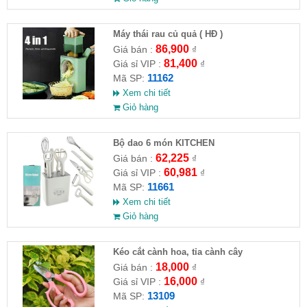
Máy thái rau củ quả ( HĐ )
86,900
Giá bán :
₫
81,400
Giá sỉ VIP :
₫
11162
Mã SP:
Xem chi tiết
Giỏ hàng
Bộ dao 6 món KITCHEN
62,225
Giá bán :
₫
60,981
Giá sỉ VIP :
₫
11661
Mã SP:
Xem chi tiết
Giỏ hàng
Kéo cắt cành hoa, tỉa cành cây
18,000
Giá bán :
₫
16,000
Giá sỉ VIP :
₫
13109
Mã SP: