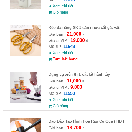
Xem chi tiết
Giỏ hàng
Kéo đa năng SK-5 cán nhựa cắt gà, vải,
giấy
21,000
Giá bán :
₫
19,000
Giá sỉ VIP :
₫
11548
Mã SP:
Xem chi tiết
Tạm hết hàng
Dụng cụ xiên thịt, cắt lát hành tây
11,000
Giá bán :
₫
9,000
Giá sỉ VIP :
₫
11550
Mã SP:
Xem chi tiết
Giỏ hàng
Dao Bào Tạo Hình Hoa Rau Củ Quả ( HĐ )
18,700
Giá bán :
₫