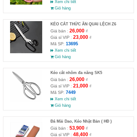
Xem chi tiết
Giỏ hàng
KÉO CẮT THỨC ĂN QUAI LỆCH Z6
26,000
Giá bán :
₫
23,000
Giá sỉ VIP :
₫
13695
Mã SP:
Xem chi tiết
Giỏ hàng
Kéo cắt nhôm đa năng SK5
26,000
Giá bán :
₫
21,000
Giá sỉ VIP :
₫
7449
Mã SP:
Xem chi tiết
Giỏ hàng
Đá Mài Dao, Kéo Nhật Bản ( HĐ )
53,900
Giá bán :
₫
48,400
Giá sỉ VIP :
₫