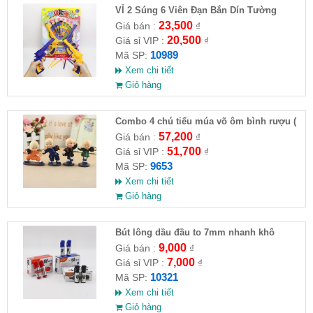
VỈ 2 Súng 6 Viên Đạn Bắn Dín Tường
23,500
Giá bán :
₫
20,500
Giá sỉ VIP :
₫
10989
Mã SP:
Xem chi tiết
Giỏ hàng
Combo 4 chú tiểu múa võ ôm bình rượu (
HĐ )
57,200
Giá bán :
₫
51,700
Giá sỉ VIP :
₫
9653
Mã SP:
Xem chi tiết
Giỏ hàng
Bút lông dầu đầu to 7mm nhanh khô
9,000
Giá bán :
₫
7,000
Giá sỉ VIP :
₫
10321
Mã SP:
Xem chi tiết
Giỏ hàng