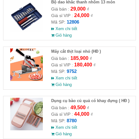
Bộ dao khắc thanh nhôm 13 món
29,000
Giá bán :
₫
24,000
Giá sỉ VIP :
₫
12806
Mã SP:
Xem chi tiết
Giỏ hàng
Máy cắt thịt loại nhỏ (HĐ )
185,900
Giá bán :
₫
180,400
Giá sỉ VIP :
₫
9752
Mã SP:
Xem chi tiết
Giỏ hàng
Dụng cụ bào củ quả có khay đựng ( HĐ )
49,500
Giá bán :
₫
44,000
Giá sỉ VIP :
₫
8780
Mã SP:
Xem chi tiết
Giỏ hàng