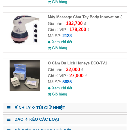
Giỏ hàng
Máy Massage Cầm Tay Body Innovation (
HĐ )
183,700
Giá bán :
₫
178,200
Giá sỉ VIP :
₫
2128
Mã SP:
Xem chi tiết
Giỏ hàng
Ổ Cắm Du Lịch Honeys ECO-TV1
32,000
Giá bán :
₫
27,000
Giá sỉ VIP :
₫
5685
Mã SP:
Xem chi tiết
Giỏ hàng
BÌNH LY ✧ TÚI GIỮ NHIỆT
DAO ✧ KÉO CÁC LOẠI