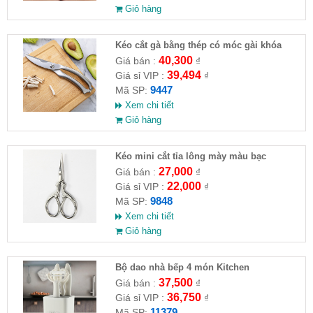
Giỏ hàng
Kéo cắt gà bằng thép có móc gài khóa
24x4.5cm
40,300
Giá bán :
₫
39,494
Giá sỉ VIP :
₫
9447
Mã SP:
Xem chi tiết
Giỏ hàng
Kéo mini cắt tỉa lông mày màu bạc
9.5x4.8cm
27,000
Giá bán :
₫
22,000
Giá sỉ VIP :
₫
9848
Mã SP:
Xem chi tiết
Giỏ hàng
Bộ dao nhà bếp 4 món Kitchen
37,500
Giá bán :
₫
36,750
Giá sỉ VIP :
₫
11379
Mã SP: