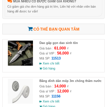
MUA NHIỀU CÓ ĐƯỢC GIẢM GIÁ KHÔNG?
Có giảm giá cho đơn hàng giá trị lớn, Liên hệ với nhân viên bán
hàng để được tư vấn!
CÓ THỂ BẠN QUAN TÂM
Dao gấp gọn dao sinh tồn
61,000
Giá bán :
₫
56,000
Giá sỉ VIP :
₫
11513
Mã SP:
Xem chi tiết
Giỏ hàng
Băng dính dán mép 3m chống thấm nước
14,000
Giá bán :
₫
12,000
Giá sỉ VIP :
₫
11156
Mã SP:
Xem chi tiết
Giỏ hàng