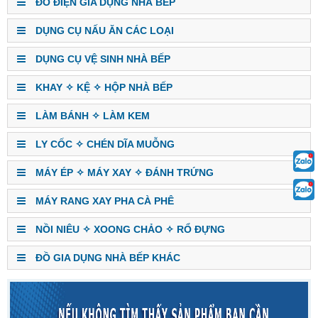
ĐỒ ĐIỆN GIA DỤNG NHÀ BẾP
DỤNG CỤ NẤU ĂN CÁC LOẠI
DỤNG CỤ VỆ SINH NHÀ BẾP
KHAY ✧ KỆ ✧ HỘP NHÀ BẾP
LÀM BÁNH ✧ LÀM KEM
LY CỐC ✧ CHÉN DĨA MUỖNG
MÁY ÉP ✧ MÁY XAY ✧ ĐÁNH TRỨNG
MÁY RANG XAY PHA CÀ PHÊ
NỒI NIÊU ✧ XOONG CHẢO ✧ RỔ ĐỰNG
ĐỒ GIA DỤNG NHÀ BẾP KHÁC