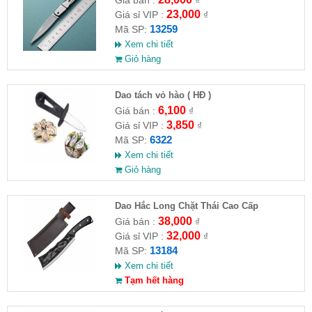
23,000
Giá sỉ VIP :
₫
13259
Mã SP:
Xem chi tiết
Giỏ hàng
Dao tách vỏ hào ( HĐ )
6,100
Giá bán :
₫
3,850
Giá sỉ VIP :
₫
6322
Mã SP:
Xem chi tiết
Giỏ hàng
Dao Hắc Long Chặt Thái Cao Cấp
38,000
Giá bán :
₫
32,000
Giá sỉ VIP :
₫
13184
Mã SP:
Xem chi tiết
Tạm hết hàng