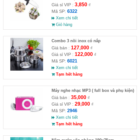
3,850
Giá sỉ VIP :
₫
6322
Mã SP:
Xem chi tiết
Giỏ hàng
Combo 3 nồi inox có nắp
127,000
Giá bán :
₫
122,000
Giá sỉ VIP :
₫
6021
Mã SP:
Xem chi tiết
Tạm hết hàng
Máy nghe nhạc MP3 ( full box và phụ kiện)
35,000
Giá bán :
₫
29,000
Giá sỉ VIP :
₫
2946
Mã SP:
Xem chi tiết
Tạm hết hàng