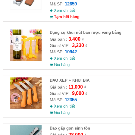
12659
Mã SP:
Xem chi tiết
Tạm hết hàng
Dụng cụ khui nút bần rượu vang bằng
nhựa
3,400
Giá bán :
₫
3,230
Giá sỉ VIP :
₫
10942
Mã SP:
Xem chi tiết
Giỏ hàng
DAO XẾP + KHUI BIA
11,000
Giá bán :
₫
9,000
Giá sỉ VIP :
₫
12355
Mã SP:
Xem chi tiết
Giỏ hàng
Dao gấp gọn sinh tồn
28,000
Giá bán :
₫