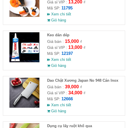
13,200
Giá sỉ VIP :
₫
11795
Mã SP:
Xem chi tiết
Giỏ hàng
Keo dán dép
15,000
Giá bán :
₫
13,000
Giá sỉ VIP :
₫
12197
Mã SP:
Xem chi tiết
Giỏ hàng
Dao Chặt Xương Japan No 948 Cán Inox
39,000
Giá bán :
₫
34,000
Giá sỉ VIP :
₫
12666
Mã SP:
Xem chi tiết
Giỏ hàng
Dụng cụ lấy ruột khổ qua