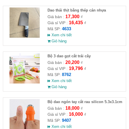
Dao thái thịt bằng thép cán nhựa
17,300
Giá bán :
₫
16,435
Giá sỉ VIP :
₫
4633
Mã SP:
Xem chi tiết
Giỏ hàng
Bộ 3 dao gọt cắt trái cây
20,200
Giá bán :
₫
19,796
Giá sỉ VIP :
₫
8762
Mã SP:
Xem chi tiết
Giỏ hàng
Bộ dao ngón tay cắt rau silicon 5.3x3.1cm
18,000
Giá bán :
₫
16,000
Giá sỉ VIP :
₫
9407
Mã SP:
Xem chi tiết