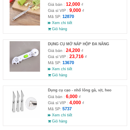
12,000
Giá bán :
₫
9,000
Giá sỉ VIP :
₫
12870
Mã SP:
Xem chi tiết
Giỏ hàng
DỤNG CỤ MỞ NẮP HỘP ĐA NĂNG
KITCHEN CANDO 6IN1
24,200
Giá bán :
₫
23,716
Giá sỉ VIP :
₫
13670
Mã SP:
Xem chi tiết
Giỏ hàng
Dụng cụ cạo - nhổ lông gà, vịt, heo
6,000
Giá bán :
₫
4,000
Giá sỉ VIP :
₫
5737
Mã SP:
Xem chi tiết
Giỏ hàng