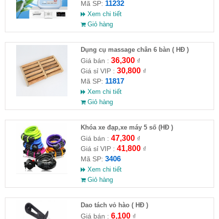
11232
Mã SP:
Xem chi tiết
Giỏ hàng
Dụng cụ massage chân 6 bàn ( HĐ )
36,300
Giá bán :
₫
30,800
Giá sỉ VIP :
₫
11817
Mã SP:
Xem chi tiết
Giỏ hàng
Khóa xe đạp,xe máy 5 số (HĐ )
47,300
Giá bán :
₫
41,800
Giá sỉ VIP :
₫
3406
Mã SP:
Xem chi tiết
Giỏ hàng
Dao tách vỏ hào ( HĐ )
6,100
Giá bán :
₫