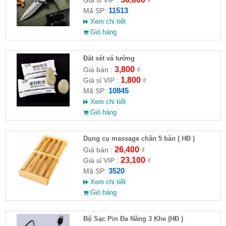
11513
Mã SP:
Xem chi tiết
Giỏ hàng
Đất sét vá tường
3,800
Giá bán :
₫
1,800
Giá sỉ VIP :
₫
10845
Mã SP:
Xem chi tiết
Giỏ hàng
Dụng cụ massage chân 5 bàn ( HĐ )
26,400
Giá bán :
₫
23,100
Giá sỉ VIP :
₫
3520
Mã SP:
Xem chi tiết
Giỏ hàng
Bộ Sạc Pin Đa Năng 3 Khe (HĐ )