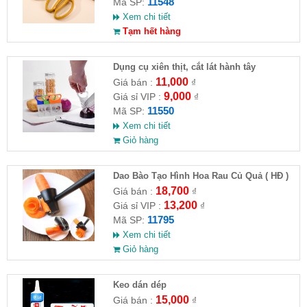
11548
Mã SP:
Xem chi tiết
Tạm hết hàng
Dụng cụ xiên thịt, cắt lát hành tây
11,000
Giá bán :
₫
9,000
Giá sỉ VIP :
₫
11550
Mã SP:
Xem chi tiết
Giỏ hàng
Dao Bào Tạo Hình Hoa Rau Củ Quả ( HĐ )
18,700
Giá bán :
₫
13,200
Giá sỉ VIP :
₫
11795
Mã SP:
Xem chi tiết
Giỏ hàng
Keo dán dép
15,000
Giá bán :
₫