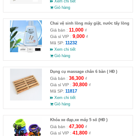
Xem chi tiết
Giỏ hàng
Chai vệ sinh lồng máy giặt, nước tẩy lồng
máy giặt CLEANING FLUID
11,000
Giá bán :
₫
9,000
Giá sỉ VIP :
₫
11232
Mã SP:
Xem chi tiết
Giỏ hàng
Dụng cụ massage chân 6 bàn ( HĐ )
36,300
Giá bán :
₫
30,800
Giá sỉ VIP :
₫
11817
Mã SP:
Xem chi tiết
Giỏ hàng
Khóa xe đạp,xe máy 5 số (HĐ )
47,300
Giá bán :
₫
41,800
Giá sỉ VIP :
₫