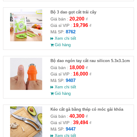
Bộ 3 dao gọt cắt trái cây
20,200
Giá bán :
₫
19,796
Giá sỉ VIP :
₫
8762
Mã SP:
Xem chi tiết
Giỏ hàng
Bộ dao ngón tay cắt rau silicon 5.3x3.1cm
18,000
Giá bán :
₫
16,000
Giá sỉ VIP :
₫
9407
Mã SP:
Xem chi tiết
Giỏ hàng
Kéo cắt gà bằng thép có móc gài khóa
24x4.5cm
40,300
Giá bán :
₫
39,494
Giá sỉ VIP :
₫
9447
Mã SP:
Xem chi tiết