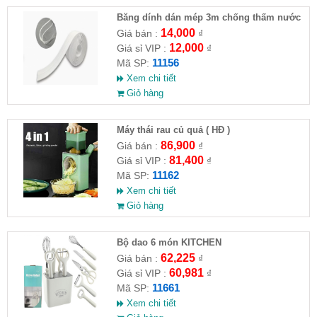
Băng dính dán mép 3m chống thấm nước
14,000
Giá bán :
₫
12,000
Giá sỉ VIP :
₫
11156
Mã SP:
Xem chi tiết
Giỏ hàng
Máy thái rau củ quả ( HĐ )
86,900
Giá bán :
₫
81,400
Giá sỉ VIP :
₫
11162
Mã SP:
Xem chi tiết
Giỏ hàng
Bộ dao 6 món KITCHEN
62,225
Giá bán :
₫
60,981
Giá sỉ VIP :
₫
11661
Mã SP:
Xem chi tiết