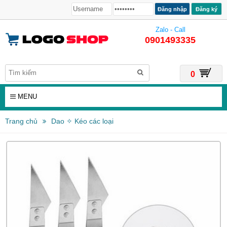
Đăng ký
Zalo - Call
0901493335
0
MENU
Trang chủ
Dao ✧ Kéo các loại