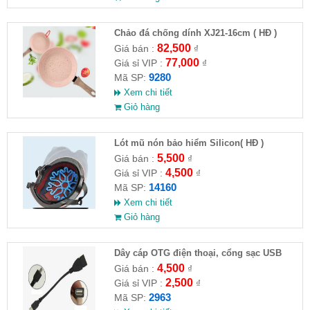
Chảo đá chống dính XJ21-16cm ( HĐ )
82,500
Giá bán :
₫
77,000
Giá sỉ VIP :
₫
9280
Mã SP:
Xem chi tiết
Giỏ hàng
Lót mũ nón bảo hiểm Silicon( HĐ )
5,500
Giá bán :
₫
4,500
Giá sỉ VIP :
₫
14160
Mã SP:
Xem chi tiết
Giỏ hàng
Dây cáp OTG điện thoại, cổng sạc USB
4,500
Giá bán :
₫
2,500
Giá sỉ VIP :
₫
2963
Mã SP: