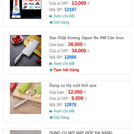
13,000
Giá sỉ VIP :
₫
12197
Mã SP:
Xem chi tiết
Giỏ hàng
Dao Chặt Xương Japan No 948 Cán Inox
39,000
Giá bán :
₫
34,000
Giá sỉ VIP :
₫
12666
Mã SP:
Xem chi tiết
Tạm hết hàng
Dụng cụ lấy ruột khổ qua
12,000
Giá bán :
₫
9,000
Giá sỉ VIP :
₫
12870
Mã SP:
Xem chi tiết
Giỏ hàng
DỤNG CỤ MỞ NẮP HỘP ĐA NĂNG