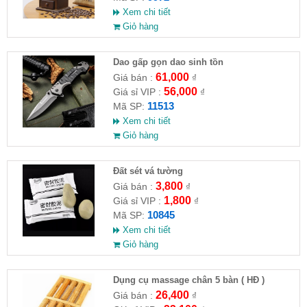
Xem chi tiết
Giỏ hàng
Dao gấp gọn dao sinh tồn
61,000
Giá bán :
₫
56,000
Giá sỉ VIP :
₫
11513
Mã SP:
Xem chi tiết
Giỏ hàng
Đất sét vá tường
3,800
Giá bán :
₫
1,800
Giá sỉ VIP :
₫
10845
Mã SP:
Xem chi tiết
Giỏ hàng
Dụng cụ massage chân 5 bàn ( HĐ )
26,400
Giá bán :
₫