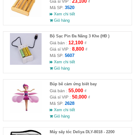
23,100
Giá sỉ VIP :
₫
3520
Mã SP:
Xem chi tiết
Giỏ hàng
Bộ Sạc Pin Đa Năng 3 Khe (HĐ )
12,100
Giá bán :
₫
8,800
Giá sỉ VIP :
₫
5607
Mã SP:
Xem chi tiết
Giỏ hàng
​Búp bê cảm ứng biết bay
55,000
Giá bán :
₫
50,000
Giá sỉ VIP :
₫
2628
Mã SP:
Xem chi tiết
Giỏ hàng
Máy sấy tóc Deliya DLY-8018 - 2200