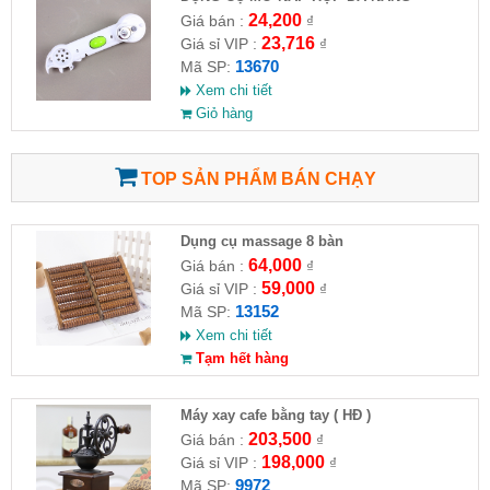
KITCHEN CANDO 6IN1
24,200
Giá bán :
₫
23,716
Giá sỉ VIP :
₫
13670
Mã SP:
Xem chi tiết
Giỏ hàng
TOP SẢN PHẨM BÁN CHẠY
Dụng cụ massage 8 bàn
64,000
Giá bán :
₫
59,000
Giá sỉ VIP :
₫
13152
Mã SP:
Xem chi tiết
Tạm hết hàng
Máy xay cafe bằng tay ( HĐ )
203,500
Giá bán :
₫
198,000
Giá sỉ VIP :
₫
9972
Mã SP: