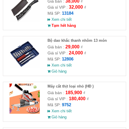
38,000
Giá bán :
₫
32,000
Giá sỉ VIP :
₫
13184
Mã SP:
Xem chi tiết
Tạm hết hàng
Bộ dao khắc thanh nhôm 13 món
29,000
Giá bán :
₫
24,000
Giá sỉ VIP :
₫
12806
Mã SP:
Xem chi tiết
Giỏ hàng
Máy cắt thịt loại nhỏ (HĐ )
185,900
Giá bán :
₫
180,400
Giá sỉ VIP :
₫
9752
Mã SP:
Xem chi tiết
Giỏ hàng