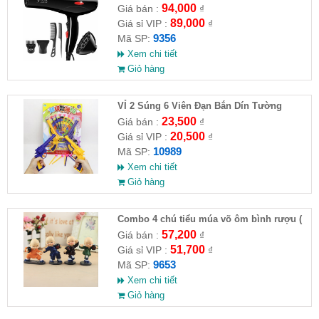
94,000
Giá bán :
₫
89,000
Giá sỉ VIP :
₫
9356
Mã SP:
Xem chi tiết
Giỏ hàng
VỈ 2 Súng 6 Viên Đạn Bắn Dín Tường
23,500
Giá bán :
₫
20,500
Giá sỉ VIP :
₫
10989
Mã SP:
Xem chi tiết
Giỏ hàng
Combo 4 chú tiểu múa võ ôm bình rượu (
HĐ )
57,200
Giá bán :
₫
51,700
Giá sỉ VIP :
₫
9653
Mã SP:
Xem chi tiết
Giỏ hàng