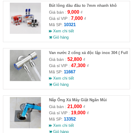
Bút lông dầu đầu to 7mm nhanh khô
9,000
Giá bán :
₫
7,000
Giá sỉ VIP :
₫
10321
Mã SP:
Xem chi tiết
Giỏ hàng
Van nước 2 cổng xả độc lập inox 304 ( Full
VAT )
52,800
Giá bán :
₫
47,300
Giá sỉ VIP :
₫
11667
Mã SP:
Xem chi tiết
Giỏ hàng
Nắp Ống Xả Máy Giặt Ngăn Mùi
21,000
Giá bán :
₫
19,000
Giá sỉ VIP :
₫
13352
Mã SP:
Xem chi tiết
Giỏ hàng