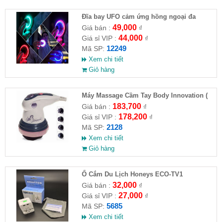
Đĩa bay UFO cảm ứng hồng ngoại đa
chiều tự động bay về
49,000
Giá bán :
₫
44,000
Giá sỉ VIP :
₫
12249
Mã SP:
Xem chi tiết
Giỏ hàng
Máy Massage Cầm Tay Body Innovation (
HĐ )
183,700
Giá bán :
₫
178,200
Giá sỉ VIP :
₫
2128
Mã SP:
Xem chi tiết
Giỏ hàng
Ổ Cắm Du Lịch Honeys ECO-TV1
32,000
Giá bán :
₫
27,000
Giá sỉ VIP :
₫
5685
Mã SP:
Xem chi tiết