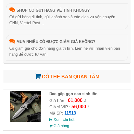
SHOP CÓ GỬI HÀNG VỀ TỈNH KHÔNG?
Có gửi hàng đi tỉnh, gửi chành xe và các dịch vụ vận chuyển
GHN, Viettel Post…
MUA NHIỀU CÓ ĐƯỢC GIẢM GIÁ KHÔNG?
Có giảm giá cho đơn hàng giá trị lớn, Liên hệ với nhân viên bán
hàng để được tư vấn!
CÓ THỂ BẠN QUAN TÂM
Dao gấp gọn dao sinh tồn
61,000
Giá bán :
₫
56,000
Giá sỉ VIP :
₫
11513
Mã SP:
Xem chi tiết
Giỏ hàng