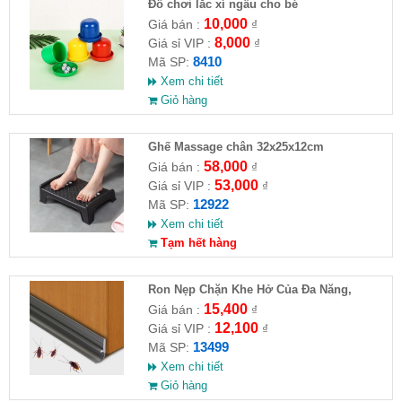
Đồ chơi lắc xí ngầu cho bé
10,000
Giá bán :
₫
8,000
Giá sỉ VIP :
₫
8410
Mã SP:
Xem chi tiết
Giỏ hàng
Ghế Massage chân 32x25x12cm
58,000
Giá bán :
₫
53,000
Giá sỉ VIP :
₫
12922
Mã SP:
Xem chi tiết
Tạm hết hàng
Ron Nẹp Chặn Khe Hở Của Đa Năng,
Chống Côn Trùng( HĐ )
15,400
Giá bán :
₫
12,100
Giá sỉ VIP :
₫
13499
Mã SP:
Xem chi tiết
Giỏ hàng