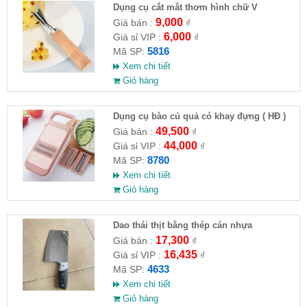
Dụng cụ cắt mắt thơm hình chữ V
9,000
Giá bán :
₫
6,000
Giá sỉ VIP :
₫
5816
Mã SP:
Xem chi tiết
Giỏ hàng
Dụng cụ bào củ quả có khay đựng ( HĐ )
49,500
Giá bán :
₫
44,000
Giá sỉ VIP :
₫
8780
Mã SP:
Xem chi tiết
Giỏ hàng
Dao thái thịt bằng thép cán nhựa
17,300
Giá bán :
₫
16,435
Giá sỉ VIP :
₫
4633
Mã SP:
Xem chi tiết
Giỏ hàng