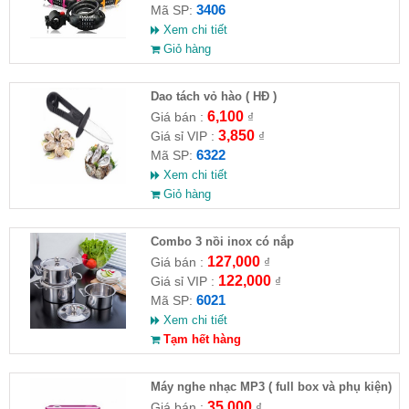
3406
Mã SP:
Xem chi tiết
Giỏ hàng
Dao tách vỏ hào ( HĐ )
6,100
Giá bán :
₫
3,850
Giá sỉ VIP :
₫
6322
Mã SP:
Xem chi tiết
Giỏ hàng
Combo 3 nồi inox có nắp
127,000
Giá bán :
₫
122,000
Giá sỉ VIP :
₫
6021
Mã SP:
Xem chi tiết
Tạm hết hàng
Máy nghe nhạc MP3 ( full box và phụ kiện)
35,000
Giá bán :
₫