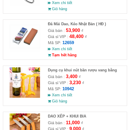
Xem chi tiết
Giỏ hàng
Đá Mài Dao, Kéo Nhật Bản ( HĐ )
53,900
Giá bán :
₫
48,400
Giá sỉ VIP :
₫
12659
Mã SP:
Xem chi tiết
Tạm hết hàng
Dụng cụ khui nút bần rượu vang bằng
nhựa
3,400
Giá bán :
₫
3,230
Giá sỉ VIP :
₫
10942
Mã SP:
Xem chi tiết
Giỏ hàng
DAO XẾP + KHUI BIA
11,000
Giá bán :
₫
9,000
Giá sỉ VIP :
₫