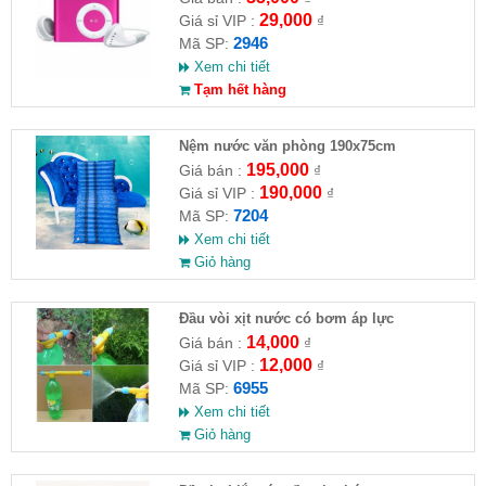
29,000
Giá sỉ VIP :
₫
2946
Mã SP:
Xem chi tiết
Tạm hết hàng
Nệm nước văn phòng 190x75cm
195,000
Giá bán :
₫
190,000
Giá sỉ VIP :
₫
7204
Mã SP:
Xem chi tiết
Giỏ hàng
Đầu vòi xịt nước có bơm áp lực
14,000
Giá bán :
₫
12,000
Giá sỉ VIP :
₫
6955
Mã SP:
Xem chi tiết
Giỏ hàng