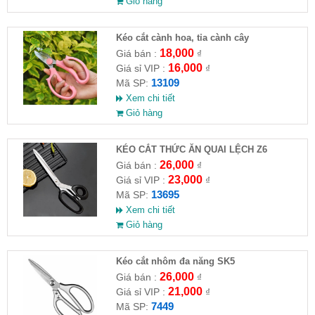
Giỏ hàng
Kéo cắt cành hoa, tỉa cành cây
18,000
Giá bán :
₫
16,000
Giá sỉ VIP :
₫
13109
Mã SP:
Xem chi tiết
Giỏ hàng
KÉO CẮT THỨC ĂN QUAI LỆCH Z6
26,000
Giá bán :
₫
23,000
Giá sỉ VIP :
₫
13695
Mã SP:
Xem chi tiết
Giỏ hàng
Kéo cắt nhôm đa năng SK5
26,000
Giá bán :
₫
21,000
Giá sỉ VIP :
₫
7449
Mã SP: