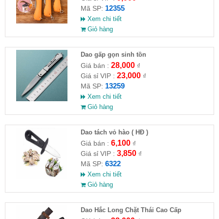
12355
Mã SP:
Xem chi tiết
Giỏ hàng
Dao gấp gọn sinh tồn
28,000
Giá bán :
₫
23,000
Giá sỉ VIP :
₫
13259
Mã SP:
Xem chi tiết
Giỏ hàng
Dao tách vỏ hào ( HĐ )
6,100
Giá bán :
₫
3,850
Giá sỉ VIP :
₫
6322
Mã SP:
Xem chi tiết
Giỏ hàng
Dao Hắc Long Chặt Thái Cao Cấp