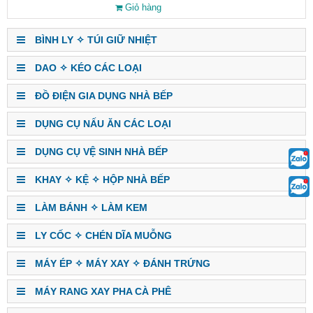
Giỏ hàng
BÌNH LY ✧ TÚI GIỮ NHIỆT
DAO ✧ KÉO CÁC LOẠI
ĐỒ ĐIỆN GIA DỤNG NHÀ BẾP
DỤNG CỤ NẤU ĂN CÁC LOẠI
DỤNG CỤ VỆ SINH NHÀ BẾP
KHAY ✧ KỆ ✧ HỘP NHÀ BẾP
LÀM BÁNH ✧ LÀM KEM
LY CỐC ✧ CHÉN DĨA MUỖNG
MÁY ÉP ✧ MÁY XAY ✧ ĐÁNH TRỨNG
MÁY RANG XAY PHA CÀ PHÊ