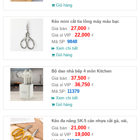
Giỏ hàng
Kéo mini cắt tỉa lông mày màu bạc
9.5x4.8cm
27,000
Giá bán :
₫
22,000
Giá sỉ VIP :
₫
9848
Mã SP:
Xem chi tiết
Giỏ hàng
Bộ dao nhà bếp 4 món Kitchen
37,500
Giá bán :
₫
36,750
Giá sỉ VIP :
₫
11379
Mã SP:
Xem chi tiết
Giỏ hàng
Kéo đa năng SK-5 cán nhựa cắt gà, vải,
giấy
21,000
Giá bán :
₫
19,000
Giá sỉ VIP :
₫