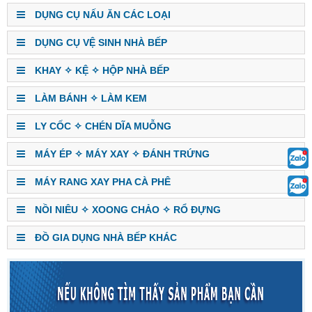
DỤNG CỤ NẤU ĂN CÁC LOẠI
DỤNG CỤ VỆ SINH NHÀ BẾP
KHAY ✧ KỆ ✧ HỘP NHÀ BẾP
LÀM BÁNH ✧ LÀM KEM
LY CỐC ✧ CHÉN DĨA MUỖNG
MÁY ÉP ✧ MÁY XAY ✧ ĐÁNH TRỨNG
MÁY RANG XAY PHA CÀ PHÊ
NỒI NIÊU ✧ XOONG CHẢO ✧ RỔ ĐỰNG
ĐỒ GIA DỤNG NHÀ BẾP KHÁC