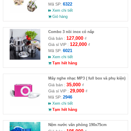
6322
Mã SP:
Xem chi tiết
Giỏ hàng
Combo 3 nồi inox có nắp
127,000
Giá bán :
₫
122,000
Giá sỉ VIP :
₫
6021
Mã SP:
Xem chi tiết
Tạm hết hàng
Máy nghe nhạc MP3 ( full box và phụ kiện)
35,000
Giá bán :
₫
29,000
Giá sỉ VIP :
₫
2946
Mã SP:
Xem chi tiết
Tạm hết hàng
Nệm nước văn phòng 190x75cm