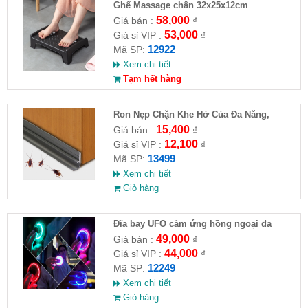
Ghế Massage chân 32x25x12cm
58,000
Giá bán :
₫
53,000
Giá sỉ VIP :
₫
12922
Mã SP:
Xem chi tiết
Tạm hết hàng
Ron Nẹp Chặn Khe Hở Của Đa Năng,
Chống Côn Trùng( HĐ )
15,400
Giá bán :
₫
12,100
Giá sỉ VIP :
₫
13499
Mã SP:
Xem chi tiết
Giỏ hàng
Đĩa bay UFO cảm ứng hồng ngoại đa
chiều tự động bay về
49,000
Giá bán :
₫
44,000
Giá sỉ VIP :
₫
12249
Mã SP:
Xem chi tiết
Giỏ hàng