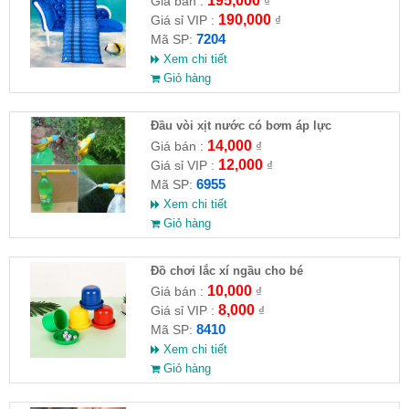
195,000
Giá bán :
₫
190,000
Giá sỉ VIP :
₫
7204
Mã SP:
Xem chi tiết
Giỏ hàng
Đầu vòi xịt nước có bơm áp lực
14,000
Giá bán :
₫
12,000
Giá sỉ VIP :
₫
6955
Mã SP:
Xem chi tiết
Giỏ hàng
Đồ chơi lắc xí ngầu cho bé
10,000
Giá bán :
₫
8,000
Giá sỉ VIP :
₫
8410
Mã SP:
Xem chi tiết
Giỏ hàng