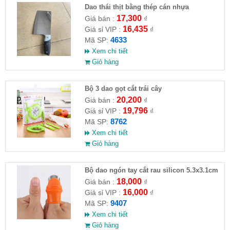
Dao thái thịt bằng thép cán nhựa
17,300
Giá bán :
₫
16,435
Giá sỉ VIP :
₫
4633
Mã SP:
Xem chi tiết
Giỏ hàng
Bộ 3 dao gọt cắt trái cây
20,200
Giá bán :
₫
19,796
Giá sỉ VIP :
₫
8762
Mã SP:
Xem chi tiết
Giỏ hàng
Bộ dao ngón tay cắt rau silicon 5.3x3.1cm
18,000
Giá bán :
₫
16,000
Giá sỉ VIP :
₫
9407
Mã SP:
Xem chi tiết
Giỏ hàng