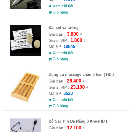
Xem chi tiết
Giỏ hàng
Đất sét vá tường
3,800
Giá bán :
₫
1,800
Giá sỉ VIP :
₫
10845
Mã SP:
Xem chi tiết
Giỏ hàng
Dụng cụ massage chân 5 bàn ( HĐ )
26,400
Giá bán :
₫
23,100
Giá sỉ VIP :
₫
3520
Mã SP:
Xem chi tiết
Giỏ hàng
Bộ Sạc Pin Đa Năng 3 Khe (HĐ )
12,100
Giá bán :
₫