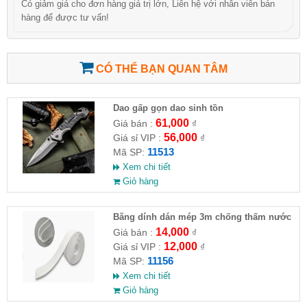
Có giảm giá cho đơn hàng giá trị lớn, Liên hệ với nhân viên bán
hàng để được tư vấn!
CÓ THỂ BẠN QUAN TÂM
Dao gấp gọn dao sinh tồn
61,000
Giá bán :
₫
56,000
Giá sỉ VIP :
₫
11513
Mã SP:
Xem chi tiết
Giỏ hàng
Băng dính dán mép 3m chống thấm nước
14,000
Giá bán :
₫
12,000
Giá sỉ VIP :
₫
11156
Mã SP:
Xem chi tiết
Giỏ hàng