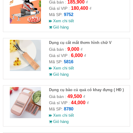
185,900
Giá bán :
₫
180,400
Giá sỉ VIP :
₫
9752
Mã SP:
Xem chi tiết
Giỏ hàng
Dụng cụ cắt mắt thơm hình chữ V
9,000
Giá bán :
₫
6,000
Giá sỉ VIP :
₫
5816
Mã SP:
Xem chi tiết
Giỏ hàng
Dụng cụ bào củ quả có khay đựng ( HĐ )
49,500
Giá bán :
₫
44,000
Giá sỉ VIP :
₫
8780
Mã SP:
Xem chi tiết
Giỏ hàng