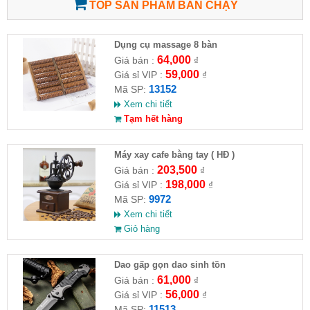
TOP SẢN PHẨM BÁN CHẠY
Dụng cụ massage 8 bàn
64,000
Giá bán :
₫
59,000
Giá sỉ VIP :
₫
13152
Mã SP:
Xem chi tiết
Tạm hết hàng
Máy xay cafe bằng tay ( HĐ )
203,500
Giá bán :
₫
198,000
Giá sỉ VIP :
₫
9972
Mã SP:
Xem chi tiết
Giỏ hàng
Dao gấp gọn dao sinh tồn
61,000
Giá bán :
₫
56,000
Giá sỉ VIP :
₫
11513
Mã SP: