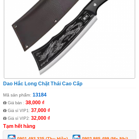
Dao Hắc Long Chặt Thái Cao Cấp
13184
Mã sản phẩm:
38,000 ₫
Giá bán :
37,000 ₫
Giá sỉ VIP1:
32,000 ₫
Giá sỉ VIP2:
Tạm hết hàng
0901 493 335 (Thu Hiền)
0902 985 499 (Ms Nhi)