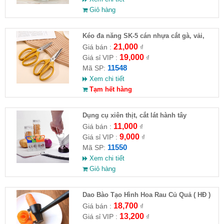
Giỏ hàng
Kéo đa năng SK-5 cán nhựa cắt gà, vải,
giấy
21,000
Giá bán :
₫
19,000
Giá sỉ VIP :
₫
11548
Mã SP:
Xem chi tiết
Tạm hết hàng
Dụng cụ xiên thịt, cắt lát hành tây
11,000
Giá bán :
₫
9,000
Giá sỉ VIP :
₫
11550
Mã SP:
Xem chi tiết
Giỏ hàng
Dao Bào Tạo Hình Hoa Rau Củ Quả ( HĐ )
18,700
Giá bán :
₫
13,200
Giá sỉ VIP :
₫