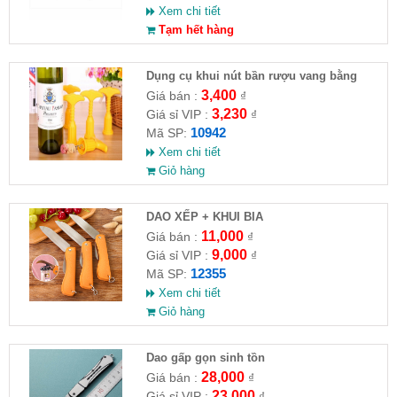
Xem chi tiết
Tạm hết hàng
Dụng cụ khui nút bần rượu vang bằng
nhựa
3,400
Giá bán :
₫
3,230
Giá sỉ VIP :
₫
10942
Mã SP:
Xem chi tiết
Giỏ hàng
DAO XẾP + KHUI BIA
11,000
Giá bán :
₫
9,000
Giá sỉ VIP :
₫
12355
Mã SP:
Xem chi tiết
Giỏ hàng
Dao gấp gọn sinh tồn
28,000
Giá bán :
₫
23,000
Giá sỉ VIP :
₫