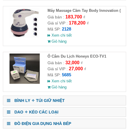
Máy Massage Cầm Tay Body Innovation (
HĐ )
183,700
Giá bán :
₫
178,200
Giá sỉ VIP :
₫
2128
Mã SP:
Xem chi tiết
Giỏ hàng
Ổ Cắm Du Lịch Honeys ECO-TV1
32,000
Giá bán :
₫
27,000
Giá sỉ VIP :
₫
5685
Mã SP:
Xem chi tiết
Giỏ hàng
BÌNH LY ✧ TÚI GIỮ NHIỆT
DAO ✧ KÉO CÁC LOẠI
ĐỒ ĐIỆN GIA DỤNG NHÀ BẾP