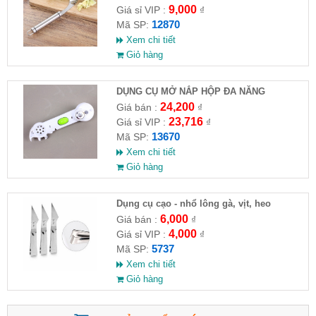
9,000
Giá sỉ VIP :
₫
12870
Mã SP:
Xem chi tiết
Giỏ hàng
DỤNG CỤ MỞ NẮP HỘP ĐA NĂNG
KITCHEN CANDO 6IN1
24,200
Giá bán :
₫
23,716
Giá sỉ VIP :
₫
13670
Mã SP:
Xem chi tiết
Giỏ hàng
Dụng cụ cạo - nhổ lông gà, vịt, heo
6,000
Giá bán :
₫
4,000
Giá sỉ VIP :
₫
5737
Mã SP:
Xem chi tiết
Giỏ hàng