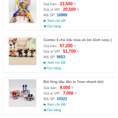
23,500
Giá bán :
₫
20,500
Giá sỉ VIP :
₫
10989
Mã SP:
Xem chi tiết
Giỏ hàng
Combo 4 chú tiểu múa võ ôm bình rượu (
HĐ )
57,200
Giá bán :
₫
51,700
Giá sỉ VIP :
₫
9653
Mã SP:
Xem chi tiết
Giỏ hàng
Bút lông dầu đầu to 7mm nhanh khô
9,000
Giá bán :
₫
7,000
Giá sỉ VIP :
₫
10321
Mã SP:
Xem chi tiết
Giỏ hàng