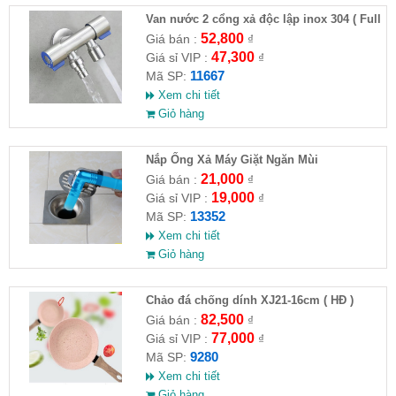
Van nước 2 cổng xả độc lập inox 304 ( Full
VAT )
52,800
Giá bán :
₫
47,300
Giá sỉ VIP :
₫
11667
Mã SP:
Xem chi tiết
Giỏ hàng
Nắp Ống Xả Máy Giặt Ngăn Mùi
21,000
Giá bán :
₫
19,000
Giá sỉ VIP :
₫
13352
Mã SP:
Xem chi tiết
Giỏ hàng
Chảo đá chống dính XJ21-16cm ( HĐ )
82,500
Giá bán :
₫
77,000
Giá sỉ VIP :
₫
9280
Mã SP:
Xem chi tiết
Giỏ hàng