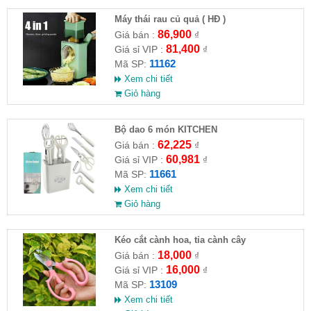
Máy thái rau củ quả ( HĐ )
86,900
Giá bán :
₫
81,400
Giá sỉ VIP :
₫
11162
Mã SP:
Xem chi tiết
Giỏ hàng
Bộ dao 6 món KITCHEN
62,225
Giá bán :
₫
60,981
Giá sỉ VIP :
₫
11661
Mã SP:
Xem chi tiết
Giỏ hàng
Kéo cắt cành hoa, tỉa cành cây
18,000
Giá bán :
₫
16,000
Giá sỉ VIP :
₫
13109
Mã SP:
Xem chi tiết