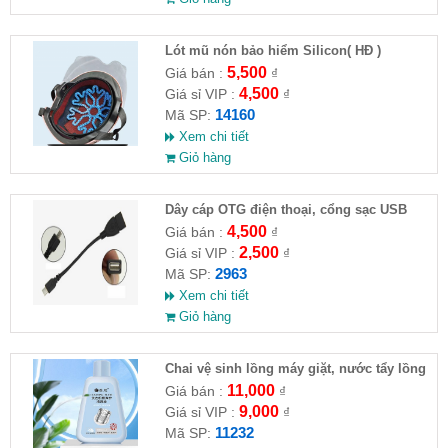
Lót mũ nón bảo hiểm Silicon( HĐ )
5,500
Giá bán :
₫
4,500
Giá sỉ VIP :
₫
14160
Mã SP:
Xem chi tiết
Giỏ hàng
Dây cáp OTG điện thoại, cổng sạc USB
4,500
Giá bán :
₫
2,500
Giá sỉ VIP :
₫
2963
Mã SP:
Xem chi tiết
Giỏ hàng
Chai vệ sinh lồng máy giặt, nước tẩy lồng
máy giặt CLEANING FLUID
11,000
Giá bán :
₫
9,000
Giá sỉ VIP :
₫
11232
Mã SP: