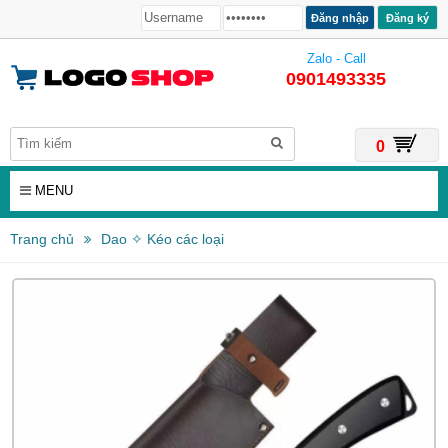
Đăng ký
Zalo - Call
0901493335
0
MENU
Trang chủ
Dao ✧ Kéo các loại