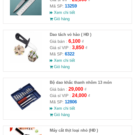
13259
Mã SP:
Xem chi tiết
Giỏ hàng
Dao tách vỏ hào ( HĐ )
6,100
Giá bán :
₫
3,850
Giá sỉ VIP :
₫
6322
Mã SP:
Xem chi tiết
Giỏ hàng
Bộ dao khắc thanh nhôm 13 món
29,000
Giá bán :
₫
24,000
Giá sỉ VIP :
₫
12806
Mã SP:
Xem chi tiết
Giỏ hàng
Máy cắt thịt loại nhỏ (HĐ )