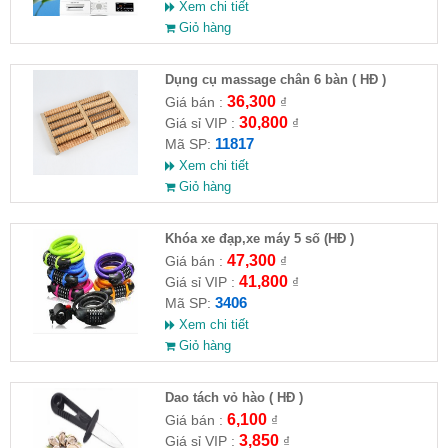
Xem chi tiết
Giỏ hàng
Dụng cụ massage chân 6 bàn ( HĐ )
36,300
Giá bán :
₫
30,800
Giá sỉ VIP :
₫
11817
Mã SP:
Xem chi tiết
Giỏ hàng
Khóa xe đạp,xe máy 5 số (HĐ )
47,300
Giá bán :
₫
41,800
Giá sỉ VIP :
₫
3406
Mã SP:
Xem chi tiết
Giỏ hàng
Dao tách vỏ hào ( HĐ )
6,100
Giá bán :
₫
3,850
Giá sỉ VIP :
₫