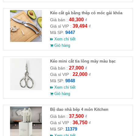
Kéo cắt gà bằng thép có móc gài khóa
24x4.5cm
40,300
Giá bán :
₫
39,494
Giá sỉ VIP :
₫
9447
Mã SP:
Xem chi tiết
Giỏ hàng
Kéo mini cắt tỉa lông mày màu bạc
9.5x4.8cm
27,000
Giá bán :
₫
22,000
Giá sỉ VIP :
₫
9848
Mã SP:
Xem chi tiết
Giỏ hàng
Bộ dao nhà bếp 4 món Kitchen
37,500
Giá bán :
₫
36,750
Giá sỉ VIP :
₫
11379
Mã SP:
Xem chi tiết