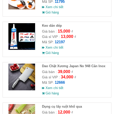
11795
Mã SP:
Xem chi tiết
Giỏ hàng
Keo dán dép
15,000
Giá bán :
₫
13,000
Giá sỉ VIP :
₫
12197
Mã SP:
Xem chi tiết
Giỏ hàng
Dao Chặt Xương Japan No 948 Cán Inox
39,000
Giá bán :
₫
34,000
Giá sỉ VIP :
₫
12666
Mã SP:
Xem chi tiết
Giỏ hàng
Dụng cụ lấy ruột khổ qua
12,000
Giá bán :
₫