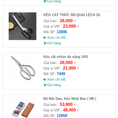
Giỏ hàng
KÉO CẮT THỨC ĂN QUAI LỆCH Z6
26,000
Giá bán :
₫
23,000
Giá sỉ VIP :
₫
13695
Mã SP:
Xem chi tiết
Giỏ hàng
Kéo cắt nhôm đa năng SK5
26,000
Giá bán :
₫
21,000
Giá sỉ VIP :
₫
7449
Mã SP:
Xem chi tiết
Giỏ hàng
Đá Mài Dao, Kéo Nhật Bản ( HĐ )
53,900
Giá bán :
₫
48,400
Giá sỉ VIP :
₫
12659
Mã SP: