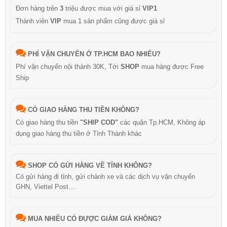
Đơn hàng trên
3
triệu được mua với giá sỉ
VIP1
Thành viên
VIP
mua 1 sản phẩm cũng được giá sỉ
PHÍ VẬN CHUYỂN Ở TP.HCM BAO NHIÊU?
Phí vận chuyển nội thành 30K, Tới
SHOP
mua hàng được Free
Ship
CÓ GIAO HÀNG THU TIỀN KHÔNG?
Có giao hàng thu tiền
"SHIP COD"
các quận Tp.HCM, Không áp
dụng giao hàng thu tiền ở Tỉnh Thành khác
SHOP CÓ GỬI HÀNG VỀ TỈNH KHÔNG?
Có gửi hàng đi tỉnh, gửi chành xe và các dịch vụ vận chuyển
GHN, Viettel Post…
MUA NHIỀU CÓ ĐƯỢC GIẢM GIÁ KHÔNG?