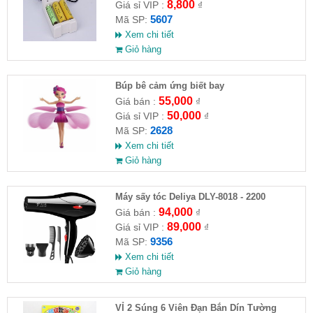
8,800
Giá sỉ VIP :
₫
5607
Mã SP:
Xem chi tiết
Giỏ hàng
​Búp bê cảm ứng biết bay
55,000
Giá bán :
₫
50,000
Giá sỉ VIP :
₫
2628
Mã SP:
Xem chi tiết
Giỏ hàng
Máy sấy tóc Deliya DLY-8018 - 2200
94,000
Giá bán :
₫
89,000
Giá sỉ VIP :
₫
9356
Mã SP:
Xem chi tiết
Giỏ hàng
VỈ 2 Súng 6 Viên Đạn Bắn Dín Tường