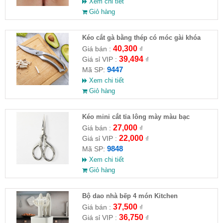
Xem chi tiết
Giỏ hàng
Kéo cắt gà bằng thép có móc gài khóa
24x4.5cm
40,300
Giá bán :
₫
39,494
Giá sỉ VIP :
₫
9447
Mã SP:
Xem chi tiết
Giỏ hàng
Kéo mini cắt tỉa lông mày màu bạc
9.5x4.8cm
27,000
Giá bán :
₫
22,000
Giá sỉ VIP :
₫
9848
Mã SP:
Xem chi tiết
Giỏ hàng
Bộ dao nhà bếp 4 món Kitchen
37,500
Giá bán :
₫
36,750
Giá sỉ VIP :
₫