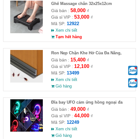
Ghế Massage chân 32x25x12cm
58,000
Giá bán :
₫
53,000
Giá sỉ VIP :
₫
12922
Mã SP:
Xem chi tiết
Tạm hết hàng
Ron Nẹp Chặn Khe Hở Của Đa Năng,
Chống Côn Trùng( HĐ )
15,400
Giá bán :
₫
12,100
Giá sỉ VIP :
₫
13499
Mã SP:
Xem chi tiết
Giỏ hàng
Đĩa bay UFO cảm ứng hồng ngoại đa
chiều tự động bay về
49,000
Giá bán :
₫
44,000
Giá sỉ VIP :
₫
12249
Mã SP:
Xem chi tiết
Giỏ hàng