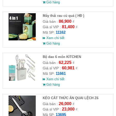
Giỏ hàng
Máy thái rau củ quả ( HĐ )
86,900
Giá bán :
₫
81,400
Giá sỉ VIP :
₫
11162
Mã SP:
Xem chi tiết
Giỏ hàng
Bộ dao 6 món KITCHEN
62,225
Giá bán :
₫
60,981
Giá sỉ VIP :
₫
11661
Mã SP:
Xem chi tiết
Giỏ hàng
KÉO CẮT THỨC ĂN QUAI LỆCH Z6
26,000
Giá bán :
₫
23,000
Giá sỉ VIP :
₫
13695
Mã SP: