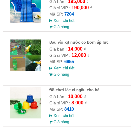
195,000
Giá bán :
₫
190,000
Giá sỉ VIP :
₫
7204
Mã SP:
Xem chi tiết
Giỏ hàng
Đầu vòi xịt nước có bơm áp lực
14,000
Giá bán :
₫
12,000
Giá sỉ VIP :
₫
6955
Mã SP:
Xem chi tiết
Giỏ hàng
Đồ chơi lắc xí ngầu cho bé
10,000
Giá bán :
₫
8,000
Giá sỉ VIP :
₫
8410
Mã SP:
Xem chi tiết
Giỏ hàng