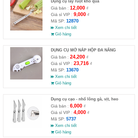
Dụng cụ lấy ruột khổ qua
12,000
Giá bán :
₫
9,000
Giá sỉ VIP :
₫
12870
Mã SP:
Xem chi tiết
Giỏ hàng
DỤNG CỤ MỞ NẮP HỘP ĐA NĂNG
KITCHEN CANDO 6IN1
24,200
Giá bán :
₫
23,716
Giá sỉ VIP :
₫
13670
Mã SP:
Xem chi tiết
Giỏ hàng
Dụng cụ cạo - nhổ lông gà, vịt, heo
6,000
Giá bán :
₫
4,000
Giá sỉ VIP :
₫
5737
Mã SP:
Xem chi tiết
Giỏ hàng