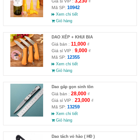
3,230
Giá sỉ VIP :
₫
10942
Mã SP:
Xem chi tiết
Giỏ hàng
DAO XẾP + KHUI BIA
11,000
Giá bán :
₫
9,000
Giá sỉ VIP :
₫
12355
Mã SP:
Xem chi tiết
Giỏ hàng
Dao gấp gọn sinh tồn
28,000
Giá bán :
₫
23,000
Giá sỉ VIP :
₫
13259
Mã SP:
Xem chi tiết
Giỏ hàng
Dao tách vỏ hào ( HĐ )