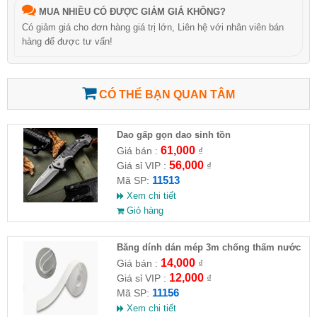
MUA NHIỀU CÓ ĐƯỢC GIẢM GIÁ KHÔNG?
Có giảm giá cho đơn hàng giá trị lớn, Liên hệ với nhân viên bán
hàng để được tư vấn!
CÓ THỂ BẠN QUAN TÂM
Dao gấp gọn dao sinh tồn
61,000
Giá bán :
₫
56,000
Giá sỉ VIP :
₫
11513
Mã SP:
Xem chi tiết
Giỏ hàng
Băng dính dán mép 3m chống thấm nước
14,000
Giá bán :
₫
12,000
Giá sỉ VIP :
₫
11156
Mã SP:
Xem chi tiết