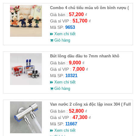
Combo 4 chú tiểu múa võ ôm bình rượu (
HĐ )
57,200
Giá bán :
₫
51,700
Giá sỉ VIP :
₫
9653
Mã SP:
Xem chi tiết
Giỏ hàng
Bút lông dầu đầu to 7mm nhanh khô
9,000
Giá bán :
₫
7,000
Giá sỉ VIP :
₫
10321
Mã SP:
Xem chi tiết
Giỏ hàng
Van nước 2 cổng xả độc lập inox 304 ( Full
VAT )
52,800
Giá bán :
₫
47,300
Giá sỉ VIP :
₫
11667
Mã SP:
Xem chi tiết