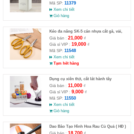
11379
Mã SP:
Xem chi tiết
Giỏ hàng
Kéo đa năng SK-5 cán nhựa cắt gà, vải,
giấy
21,000
Giá bán :
₫
19,000
Giá sỉ VIP :
₫
11548
Mã SP:
Xem chi tiết
Tạm hết hàng
Dụng cụ xiên thịt, cắt lát hành tây
11,000
Giá bán :
₫
9,000
Giá sỉ VIP :
₫
11550
Mã SP:
Xem chi tiết
Giỏ hàng
Dao Bào Tạo Hình Hoa Rau Củ Quả ( HĐ )
18,700
Giá bán :
₫