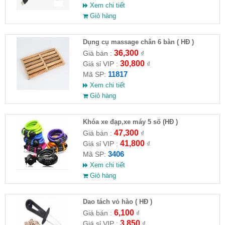
Xem chi tiết
Giỏ hàng
Dụng cụ massage chân 6 bàn ( HĐ )
36,300
Giá bán :
₫
30,800
Giá sỉ VIP :
₫
11817
Mã SP:
Xem chi tiết
Giỏ hàng
Khóa xe đạp,xe máy 5 số (HĐ )
47,300
Giá bán :
₫
41,800
Giá sỉ VIP :
₫
3406
Mã SP:
Xem chi tiết
Giỏ hàng
Dao tách vỏ hào ( HĐ )
6,100
Giá bán :
₫
3,850
Giá sỉ VIP :
₫