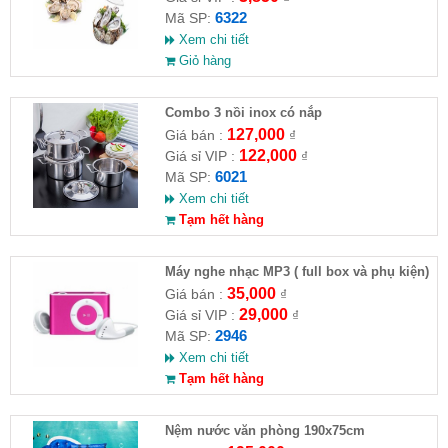
6322
Mã SP:
Xem chi tiết
Giỏ hàng
Combo 3 nồi inox có nắp
127,000
Giá bán :
₫
122,000
Giá sỉ VIP :
₫
6021
Mã SP:
Xem chi tiết
Tạm hết hàng
Máy nghe nhạc MP3 ( full box và phụ kiện)
35,000
Giá bán :
₫
29,000
Giá sỉ VIP :
₫
2946
Mã SP:
Xem chi tiết
Tạm hết hàng
Nệm nước văn phòng 190x75cm