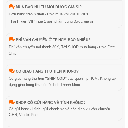
MUA BAO NHIÊU MỚI ĐƯỢC GIÁ SỈ?
Đơn hàng trên
3
triệu được mua với giá sỉ
VIP1
Thành viên
VIP
mua 1 sản phẩm cũng được giá sỉ
PHÍ VẬN CHUYỂN Ở TP.HCM BAO NHIÊU?
Phí vận chuyển nội thành 30K, Tới
SHOP
mua hàng được Free
Ship
CÓ GIAO HÀNG THU TIỀN KHÔNG?
Có giao hàng thu tiền
"SHIP COD"
các quận Tp.HCM, Không áp
dụng giao hàng thu tiền ở Tỉnh Thành khác
SHOP CÓ GỬI HÀNG VỀ TỈNH KHÔNG?
Có gửi hàng đi tỉnh, gửi chành xe và các dịch vụ vận chuyển
GHN, Viettel Post…