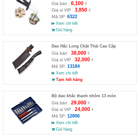
6,100
Giá bán :
₫
3,850
Giá sỉ VIP :
₫
6322
Mã SP:
Xem chi tiết
Giỏ hàng
Dao Hắc Long Chặt Thái Cao Cấp
38,000
Giá bán :
₫
32,000
Giá sỉ VIP :
₫
13184
Mã SP:
Xem chi tiết
Tạm hết hàng
Bộ dao khắc thanh nhôm 13 món
29,000
Giá bán :
₫
24,000
Giá sỉ VIP :
₫
12806
Mã SP:
Xem chi tiết
Giỏ hàng