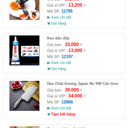
13,200
Giá sỉ VIP :
₫
11795
Mã SP:
Xem chi tiết
Giỏ hàng
Keo dán dép
15,000
Giá bán :
₫
13,000
Giá sỉ VIP :
₫
12197
Mã SP:
Xem chi tiết
Giỏ hàng
Dao Chặt Xương Japan No 948 Cán Inox
39,000
Giá bán :
₫
34,000
Giá sỉ VIP :
₫
12666
Mã SP:
Xem chi tiết
Tạm hết hàng