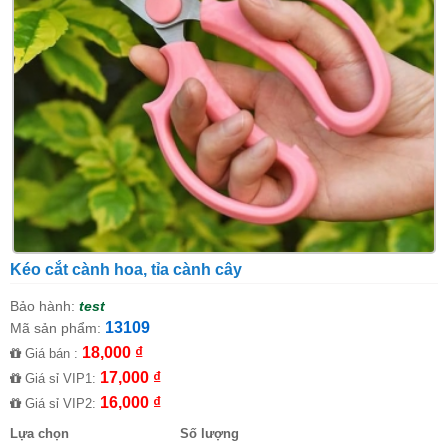
Kéo cắt cành hoa, tỉa cành cây
Bảo hành:
test
13109
Mã sản phẩm:
18,000 ₫
Giá bán :
17,000 ₫
Giá sỉ VIP1:
16,000 ₫
Giá sỉ VIP2:
Lựa chọn
Số lượng