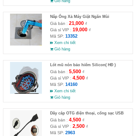
Giỏ hàng
Nắp Ống Xả Máy Giặt Ngăn Mùi
21,000
Giá bán :
₫
19,000
Giá sỉ VIP :
₫
13352
Mã SP:
Xem chi tiết
Giỏ hàng
Lót mũ nón bảo hiểm Silicon( HĐ )
5,500
Giá bán :
₫
4,500
Giá sỉ VIP :
₫
14160
Mã SP:
Xem chi tiết
Giỏ hàng
Dây cáp OTG điện thoại, cổng sạc USB
4,500
Giá bán :
₫
2,500
Giá sỉ VIP :
₫
2963
Mã SP: