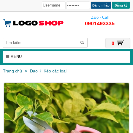
Đăng ký
Zalo - Call
0901493335
0
MENU
Trang chủ
Dao ✧ Kéo các loại