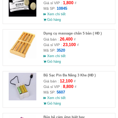
1,800
Giá sỉ VIP :
₫
10845
Mã SP:
Xem chi tiết
Giỏ hàng
Dụng cụ massage chân 5 bàn ( HĐ )
26,400
Giá bán :
₫
23,100
Giá sỉ VIP :
₫
3520
Mã SP:
Xem chi tiết
Giỏ hàng
Bộ Sạc Pin Đa Năng 3 Khe (HĐ )
12,100
Giá bán :
₫
8,800
Giá sỉ VIP :
₫
5607
Mã SP:
Xem chi tiết
Giỏ hàng
​Búp bê cảm ứng biết bay