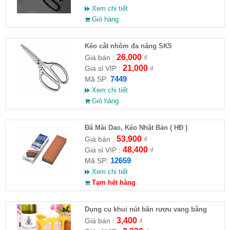
Xem chi tiết
Giỏ hàng
Kéo cắt nhôm đa năng SK5
26,000
Giá bán :
₫
21,000
Giá sỉ VIP :
₫
7449
Mã SP:
Xem chi tiết
Giỏ hàng
Đá Mài Dao, Kéo Nhật Bản ( HĐ )
53,900
Giá bán :
₫
48,400
Giá sỉ VIP :
₫
12659
Mã SP:
Xem chi tiết
Tạm hết hàng
Dụng cụ khui nút bần rượu vang bằng
nhựa
3,400
Giá bán :
₫