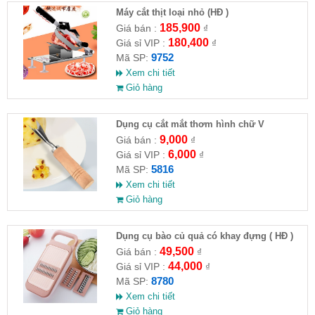
Máy cắt thịt loại nhỏ (HĐ )
185,900
Giá bán :
₫
180,400
Giá sỉ VIP :
₫
9752
Mã SP:
Xem chi tiết
Giỏ hàng
Dụng cụ cắt mắt thơm hình chữ V
9,000
Giá bán :
₫
6,000
Giá sỉ VIP :
₫
5816
Mã SP:
Xem chi tiết
Giỏ hàng
Dụng cụ bào củ quả có khay đựng ( HĐ )
49,500
Giá bán :
₫
44,000
Giá sỉ VIP :
₫
8780
Mã SP:
Xem chi tiết
Giỏ hàng