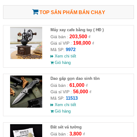
TOP SẢN PHẨM BÁN CHẠY
Máy xay cafe bằng tay ( HĐ )
203,500
Giá bán :
₫
198,000
Giá sỉ VIP :
₫
9972
Mã SP:
Xem chi tiết
Giỏ hàng
Dao gấp gọn dao sinh tồn
61,000
Giá bán :
₫
56,000
Giá sỉ VIP :
₫
11513
Mã SP:
Xem chi tiết
Giỏ hàng
Đất sét vá tường
3,800
Giá bán :
₫