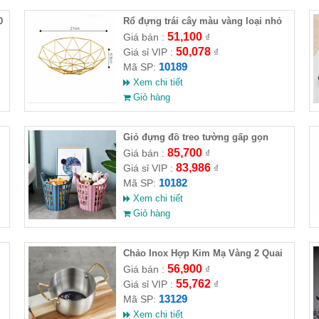
0
Rổ đựng trái cây màu vàng loại nhỏ
10 góc 27x6.5cm
51,100
Giá bán :
₫
50,078
Giá sỉ VIP :
₫
10189
Mã SP:
Xem chi tiết
Giỏ hàng
Giỏ đựng đồ treo tường gấp gọn
85,700
Giá bán :
₫
83,986
Giá sỉ VIP :
₫
10182
Mã SP:
Xem chi tiết
Giỏ hàng
Chảo Inox Hợp Kim Mạ Vàng 2 Quai
To 18cm
56,900
Giá bán :
₫
55,762
Giá sỉ VIP :
₫
13129
Mã SP:
Xem chi tiết