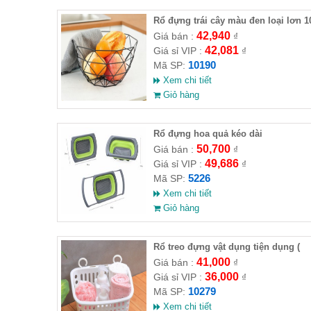
Rổ đựng trái cây màu đen loại lơn 1
góc 27x12cm
42,940
Giá bán :
₫
42,081
Giá sỉ VIP :
₫
10190
Mã SP:
Xem chi tiết
Giỏ hàng
Rổ đựng hoa quả kéo dài
50,700
Giá bán :
₫
49,686
Giá sỉ VIP :
₫
5226
Mã SP:
Xem chi tiết
Giỏ hàng
Rổ treo đựng vật dụng tiện dụng (
loại lớn )
41,000
Giá bán :
₫
36,000
Giá sỉ VIP :
₫
10279
Mã SP:
Xem chi tiết