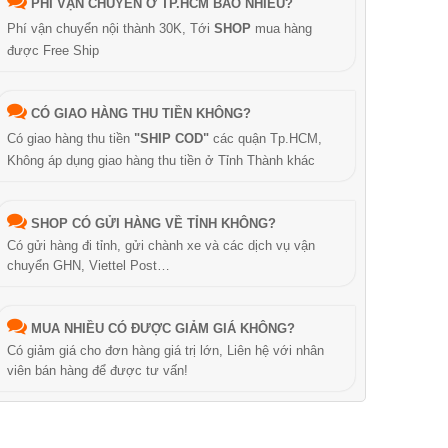
PHÍ VẬN CHUYỂN Ở TP.HCM BAO NHIÊU?
Phí vận chuyển nội thành 30K, Tới
SHOP
mua hàng
được Free Ship
CÓ GIAO HÀNG THU TIỀN KHÔNG?
Có giao hàng thu tiền
"SHIP COD"
các quận Tp.HCM,
Không áp dụng giao hàng thu tiền ở Tỉnh Thành khác
SHOP CÓ GỬI HÀNG VỀ TỈNH KHÔNG?
Có gửi hàng đi tỉnh, gửi chành xe và các dịch vụ vận
chuyển GHN, Viettel Post…
MUA NHIỀU CÓ ĐƯỢC GIẢM GIÁ KHÔNG?
Có giảm giá cho đơn hàng giá trị lớn, Liên hệ với nhân
viên bán hàng để được tư vấn!