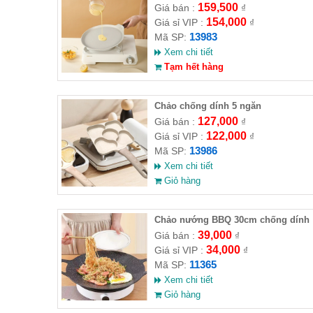
trứng loại tròn ( HĐ )
159,500
Giá bán :
₫
154,000
Giá sỉ VIP :
₫
13983
Mã SP:
Xem chi tiết
Tạm hết hàng
Chảo chống dính 5 ngăn
127,000
Giá bán :
₫
122,000
Giá sỉ VIP :
₫
13986
Mã SP:
Xem chi tiết
Giỏ hàng
Chảo nướng BBQ 30cm chống dính
39,000
Giá bán :
₫
34,000
Giá sỉ VIP :
₫
11365
Mã SP:
Xem chi tiết
Giỏ hàng