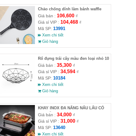
Chảo chống dính làm bánh waffle
106,600
Giá bán :
₫
104,468
Giá sỉ VIP :
₫
13991
Mã SP:
Xem chi tiết
Giỏ hàng
Rổ đựng trái cây màu đen loại nhỏ 10
góc 27x6.5cm
35,300
Giá bán :
₫
34,594
Giá sỉ VIP :
₫
10184
Mã SP:
Xem chi tiết
Giỏ hàng
KHAY INOX ĐA NĂNG NẤU LẨU CÓ
TAY CẦM
34,000
Giá bán :
₫
31,000
Giá sỉ VIP :
₫
13640
Mã SP:
Xem chi tiết