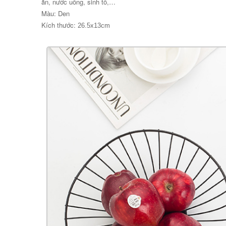
ăn, nước uống, sinh tố,…
Màu: Den
Kích thước:
26.5x13cm