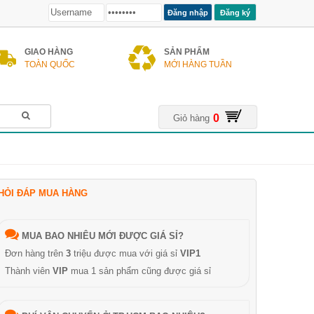
Đăng ký
GIAO HÀNG
SẢN PHẨM
TOÀN QUỐC
MỚI HÀNG TUẦN
0
Giỏ hàng
HỎI ĐÁP MUA HÀNG
MUA BAO NHIÊU MỚI ĐƯỢC GIÁ SỈ?
Đơn hàng trên
3
triệu được mua với giá sỉ
VIP1
Thành viên
VIP
mua 1 sản phẩm cũng được giá sỉ