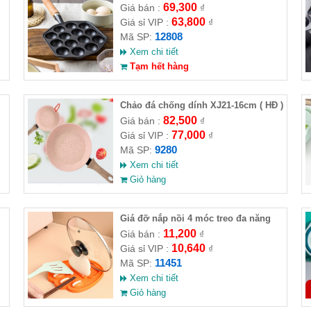
69,300
Giá bán :
₫
63,800
Giá sỉ VIP :
₫
12808
Mã SP:
Xem chi tiết
Tạm hết hàng
Chảo đá chống dính XJ21-16cm ( HĐ )
82,500
Giá bán :
₫
77,000
Giá sỉ VIP :
₫
9280
Mã SP:
Xem chi tiết
Giỏ hàng
Giá đỡ nắp nồi 4 móc treo đa năng
hình chân mèo
11,200
Giá bán :
₫
10,640
Giá sỉ VIP :
₫
11451
Mã SP:
Xem chi tiết
Giỏ hàng