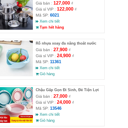
127,000
Giá bán :
₫
122,000
Giá sỉ VIP :
₫
6021
Mã SP:
Xem chi tiết
Tạm hết hàng
Rỗ nhựa xoay đa năng thoát nước
27,900
Giá bán :
₫
24,900
Giá sỉ VIP :
₫
11361
Mã SP:
Xem chi tiết
Giỏ hàng
Chậu Gấp Gọn Đi Sinh, Đẻ Tiện Lợi
32cm
27,000
Giá bán :
₫
24,000
Giá sỉ VIP :
₫
13546
Mã SP:
Xem chi tiết
Giỏ hàng