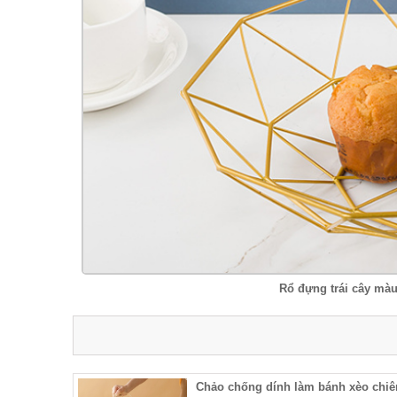
Rổ đựng trái cây mà
Chảo chống dính làm bánh xèo chiê