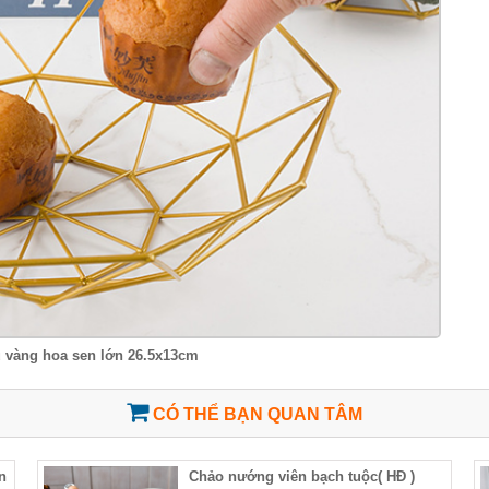
u vàng hoa sen lớn 26.5x13cm
CÓ THỂ BẠN QUAN TÂM
n
Chảo nướng viên bạch tuộc( HĐ )