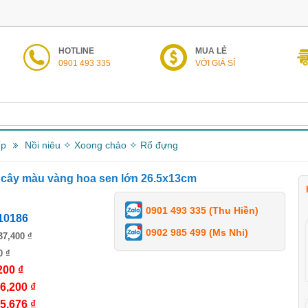
HOTLINE
MUA LẺ
0901 493 335
VỚI GIÁ SỈ
ếp
Nồi niêu ✧ Xoong chảo ✧ Rổ đựng
 cây màu vàng hoa sen lớn 26.5x13cm
0901 493 335 (Thu Hiền)
10186
0902 985 499 (Ms Nhi)
37,400 ₫
0 ₫
200 ₫
6,200 ₫
5,676 ₫