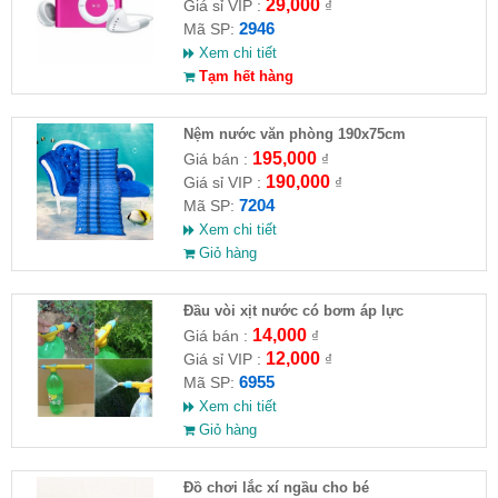
29,000
Giá sỉ VIP :
₫
2946
Mã SP:
Xem chi tiết
Tạm hết hàng
Nệm nước văn phòng 190x75cm
195,000
Giá bán :
₫
190,000
Giá sỉ VIP :
₫
7204
Mã SP:
Xem chi tiết
Giỏ hàng
Đầu vòi xịt nước có bơm áp lực
14,000
Giá bán :
₫
12,000
Giá sỉ VIP :
₫
6955
Mã SP:
Xem chi tiết
Giỏ hàng
Đồ chơi lắc xí ngầu cho bé