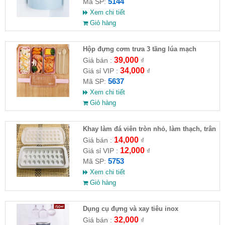
5144
Mã SP:
Xem chi tiết
Giỏ hàng
Hộp đựng cơm trưa 3 tầng lúa mạch
39,000
Giá bán :
₫
34,000
Giá sỉ VIP :
₫
5637
Mã SP:
Xem chi tiết
Giỏ hàng
Khay làm đá viên tròn nhỏ, làm thạch, trân
châu
14,000
Giá bán :
₫
12,000
Giá sỉ VIP :
₫
5753
Mã SP:
Xem chi tiết
Giỏ hàng
Dụng cụ đựng và xay tiêu inox
32,000
Giá bán :
₫