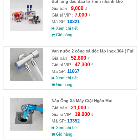
Bút lông dầu đầu to 7mm nhanh khô
9,000
Giá bán :
₫
7,000
Giá sỉ VIP :
₫
10321
Mã SP:
Xem chi tiết
Giỏ hàng
Van nước 2 cổng xả độc lập inox 304 ( Full
VAT )
52,800
Giá bán :
₫
47,300
Giá sỉ VIP :
₫
11667
Mã SP:
Xem chi tiết
Giỏ hàng
Nắp Ống Xả Máy Giặt Ngăn Mùi
21,000
Giá bán :
₫
19,000
Giá sỉ VIP :
₫
13352
Mã SP:
Xem chi tiết
Giỏ hàng