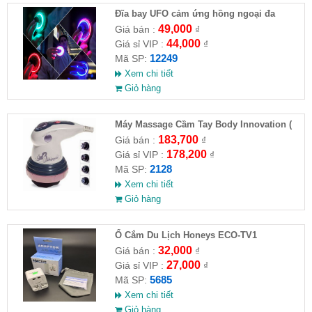
Đĩa bay UFO cảm ứng hồng ngoại đa
chiều tự động bay về
49,000
Giá bán :
₫
44,000
Giá sỉ VIP :
₫
12249
Mã SP:
Xem chi tiết
Giỏ hàng
Máy Massage Cầm Tay Body Innovation (
HĐ )
183,700
Giá bán :
₫
178,200
Giá sỉ VIP :
₫
2128
Mã SP:
Xem chi tiết
Giỏ hàng
Ổ Cắm Du Lịch Honeys ECO-TV1
32,000
Giá bán :
₫
27,000
Giá sỉ VIP :
₫
5685
Mã SP:
Xem chi tiết
Giỏ hàng