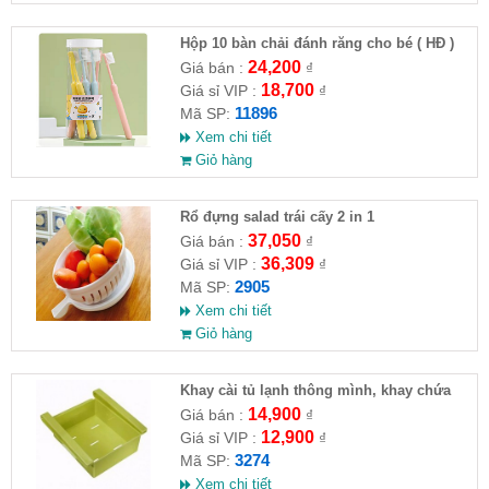
Hộp 10 bàn chải đánh răng cho bé ( HĐ )
24,200
Giá bán :
₫
18,700
Giá sỉ VIP :
₫
11896
Mã SP:
Xem chi tiết
Giỏ hàng
Rổ đựng salad trái cấy 2 in 1
37,050
Giá bán :
₫
36,309
Giá sỉ VIP :
₫
2905
Mã SP:
Xem chi tiết
Giỏ hàng
Khay cài tủ lạnh thông mình, khay chứa
đồ
14,900
Giá bán :
₫
12,900
Giá sỉ VIP :
₫
3274
Mã SP:
Xem chi tiết