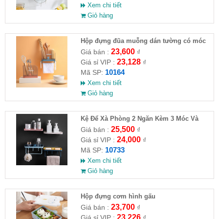
Xem chi tiết
Giỏ hàng
Hộp đựng đũa muỗng dán tường có móc
treo khăn
23,600
Giá bán :
₫
23,128
Giá sỉ VIP :
₫
10164
Mã SP:
Xem chi tiết
Giỏ hàng
Kệ Để Xà Phòng 2 Ngăn Kèm 3 Móc Và
Thanh Treo Khăn Dán Tường
25,500
Giá bán :
₫
24,000
Giá sỉ VIP :
₫
10733
Mã SP:
Xem chi tiết
Giỏ hàng
Hộp đựng cơm hình gấu
23,700
Giá bán :
₫
23,226
Giá sỉ VIP :
₫