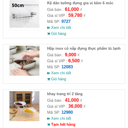
Kệ dán tường đựng gia vị kèm 6 móc
(50cm)
61,000
Giá bán :
₫
59,780
Giá sỉ VIP :
₫
9727
Mã SP:
Xem chi tiết
Giỏ hàng
Hộp inox có nắp đựng thực phẩm tủ lạnh
hộp size 13,5x6x10,5cm
9,000
Giá bán :
₫
6,500
Giá sỉ VIP :
₫
12083
Mã SP:
Xem chi tiết
Giỏ hàng
khay trang trí 2 tầng
41,000
Giá bán :
₫
36,000
Giá sỉ VIP :
₫
12980
Mã SP:
Xem chi tiết
Tạm hết hàng