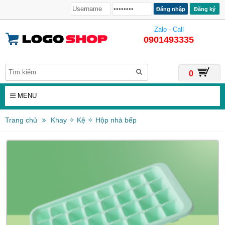
Đăng ký
Zalo - Call
0901493335
0
MENU
Trang chủ
Khay ✧ Kệ ✧ Hộp nhà bếp