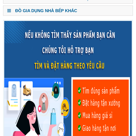
ĐỒ GIA DỤNG NHÀ BẾP KHÁC