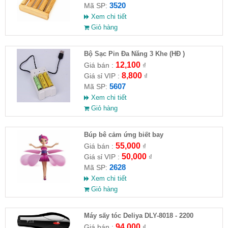
3520
Mã SP:
Xem chi tiết
Giỏ hàng
Bộ Sạc Pin Đa Năng 3 Khe (HĐ )
12,100
Giá bán :
₫
8,800
Giá sỉ VIP :
₫
5607
Mã SP:
Xem chi tiết
Giỏ hàng
​Búp bê cảm ứng biết bay
55,000
Giá bán :
₫
50,000
Giá sỉ VIP :
₫
2628
Mã SP:
Xem chi tiết
Giỏ hàng
Máy sấy tóc Deliya DLY-8018 - 2200
94,000
Giá bán :
₫