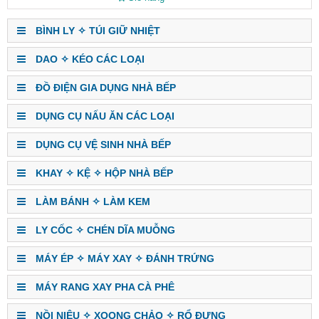
BÌNH LY ✧ TÚI GIỮ NHIỆT
DAO ✧ KÉO CÁC LOẠI
ĐỒ ĐIỆN GIA DỤNG NHÀ BẾP
DỤNG CỤ NẤU ĂN CÁC LOẠI
DỤNG CỤ VỆ SINH NHÀ BẾP
KHAY ✧ KỆ ✧ HỘP NHÀ BẾP
LÀM BÁNH ✧ LÀM KEM
LY CỐC ✧ CHÉN DĨA MUỖNG
MÁY ÉP ✧ MÁY XAY ✧ ĐÁNH TRỨNG
MÁY RANG XAY PHA CÀ PHÊ
NỒI NIÊU ✧ XOONG CHẢO ✧ RỔ ĐỰNG