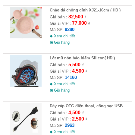
Chảo đá chống dính XJ21-16cm ( HĐ )
82,500
Giá bán :
₫
77,000
Giá sỉ VIP :
₫
9280
Mã SP:
Xem chi tiết
Giỏ hàng
Lót mũ nón bảo hiểm Silicon( HĐ )
5,500
Giá bán :
₫
4,500
Giá sỉ VIP :
₫
14160
Mã SP:
Xem chi tiết
Giỏ hàng
Dây cáp OTG điện thoại, cổng sạc USB
4,500
Giá bán :
₫
2,500
Giá sỉ VIP :
₫
2963
Mã SP:
Xem chi tiết