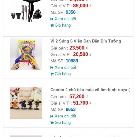
89,000
Giá sỉ VIP :
₫
9356
Mã SP:
Xem chi tiết
Giỏ hàng
VỈ 2 Súng 6 Viên Đạn Bắn Dín Tường
23,500
Giá bán :
₫
20,500
Giá sỉ VIP :
₫
10989
Mã SP:
Xem chi tiết
Giỏ hàng
Combo 4 chú tiểu múa võ ôm bình rượu (
HĐ )
57,200
Giá bán :
₫
51,700
Giá sỉ VIP :
₫
9653
Mã SP:
Xem chi tiết
Giỏ hàng