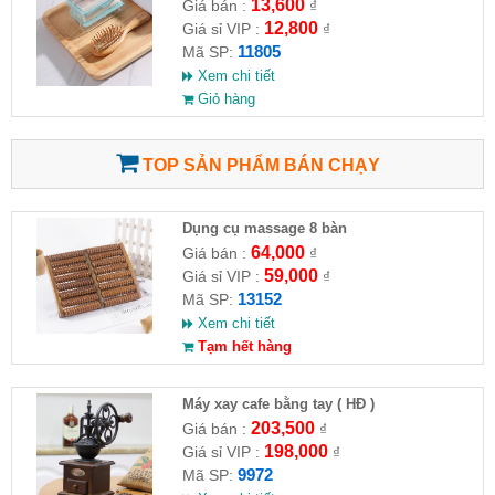
13,600
Giá bán :
₫
12,800
Giá sỉ VIP :
₫
11805
Mã SP:
Xem chi tiết
Giỏ hàng
TOP SẢN PHẨM BÁN CHẠY
Dụng cụ massage 8 bàn
64,000
Giá bán :
₫
59,000
Giá sỉ VIP :
₫
13152
Mã SP:
Xem chi tiết
Tạm hết hàng
Máy xay cafe bằng tay ( HĐ )
203,500
Giá bán :
₫
198,000
Giá sỉ VIP :
₫
9972
Mã SP: