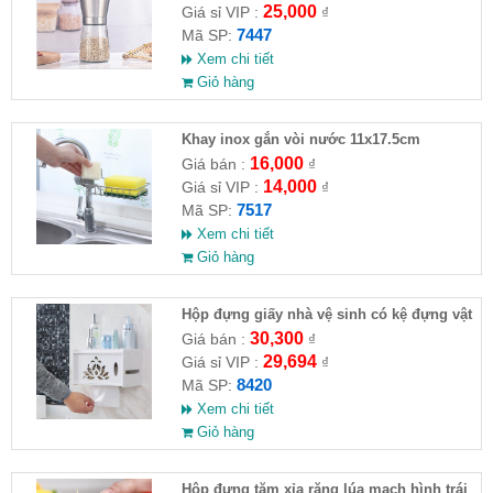
25,000
Giá sỉ VIP :
₫
7447
Mã SP:
Xem chi tiết
Giỏ hàng
Khay inox gắn vòi nước 11x17.5cm
16,000
Giá bán :
₫
14,000
Giá sỉ VIP :
₫
7517
Mã SP:
Xem chi tiết
Giỏ hàng
Hộp đựng giấy nhà vệ sinh có kệ đựng vật
dụng
30,300
Giá bán :
₫
29,694
Giá sỉ VIP :
₫
8420
Mã SP:
Xem chi tiết
Giỏ hàng
Hộp đựng tăm xỉa răng lúa mạch hình trái