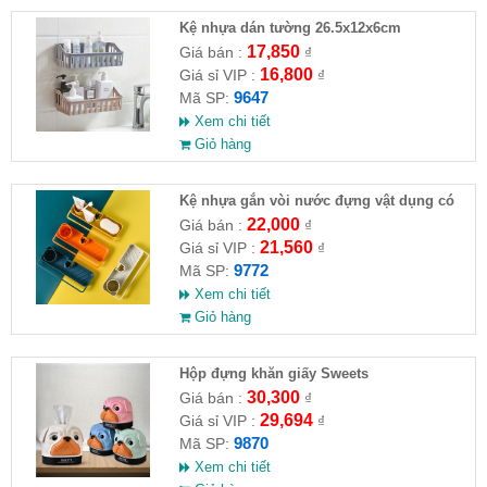
Kệ nhựa dán tường 26.5x12x6cm
17,850
Giá bán :
₫
16,800
Giá sỉ VIP :
₫
9647
Mã SP:
Xem chi tiết
Giỏ hàng
Kệ nhựa gắn vòi nước đựng vật dụng có
treo khăn 24.5x10.2cm
22,000
Giá bán :
₫
21,560
Giá sỉ VIP :
₫
9772
Mã SP:
Xem chi tiết
Giỏ hàng
Hộp đựng khăn giấy Sweets
30,300
Giá bán :
₫
29,694
Giá sỉ VIP :
₫
9870
Mã SP:
Xem chi tiết