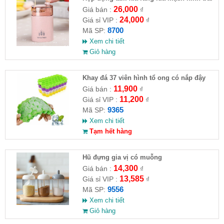
tim
26,000
Giá bán :
₫
24,000
Giá sỉ VIP :
₫
8700
Mã SP:
Xem chi tiết
Giỏ hàng
Khay đá 37 viên hình tổ ong có nắp đậy
11,900
Giá bán :
₫
11,200
Giá sỉ VIP :
₫
9365
Mã SP:
Xem chi tiết
Tạm hết hàng
Hũ đựng gia vị có muỗng
14,300
Giá bán :
₫
13,585
Giá sỉ VIP :
₫
9556
Mã SP:
Xem chi tiết
Giỏ hàng