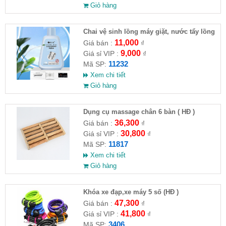
Giỏ hàng
Chai vệ sinh lồng máy giặt, nước tẩy lồng
máy giặt CLEANING FLUID
11,000
Giá bán :
₫
9,000
Giá sỉ VIP :
₫
11232
Mã SP:
Xem chi tiết
Giỏ hàng
Dụng cụ massage chân 6 bàn ( HĐ )
36,300
Giá bán :
₫
30,800
Giá sỉ VIP :
₫
11817
Mã SP:
Xem chi tiết
Giỏ hàng
Khóa xe đạp,xe máy 5 số (HĐ )
47,300
Giá bán :
₫
41,800
Giá sỉ VIP :
₫
3406
Mã SP: