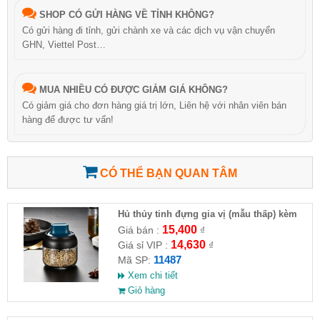
SHOP CÓ GỬI HÀNG VỀ TỈNH KHÔNG?
Có gửi hàng đi tỉnh, gửi chành xe và các dịch vụ vận chuyển
GHN, Viettel Post…
MUA NHIỀU CÓ ĐƯỢC GIẢM GIÁ KHÔNG?
Có giảm giá cho đơn hàng giá trị lớn, Liên hệ với nhân viên bán
hàng để được tư vấn!
CÓ THỂ BẠN QUAN TÂM
Hủ thủy tinh đựng gia vị (mẫu thấp) kèm
cây khuấy mật ong
15,400
Giá bán :
₫
14,630
Giá sỉ VIP :
₫
11487
Mã SP:
Xem chi tiết
Giỏ hàng