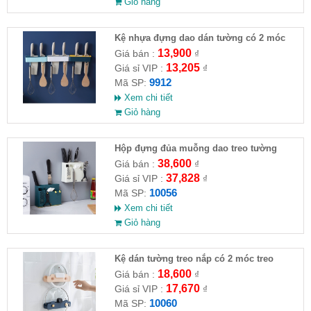
Giỏ hàng
Kệ nhựa đựng dao dán tường có 2 móc
13,900
Giá bán :
₫
13,205
Giá sỉ VIP :
₫
9912
Mã SP:
Xem chi tiết
Giỏ hàng
Hộp đựng đủa muỗng dao treo tường
38,600
Giá bán :
₫
37,828
Giá sỉ VIP :
₫
10056
Mã SP:
Xem chi tiết
Giỏ hàng
Kệ dán tường treo nắp có 2 móc treo
18,600
Giá bán :
₫
17,670
Giá sỉ VIP :
₫
10060
Mã SP: