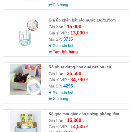
Giỏ hàng
Giá úp chén bát ráo nước 14.7x15cm
15,000
Giá bán :
₫
13,000
Giá sỉ VIP :
₫
3735
Mã SP:
Xem chi tiết
Tạm hết hàng
Rổ nhựa đựng hoa quả rửa rau củ
35,500
Giá bán :
₫
34,790
Giá sỉ VIP :
₫
4295
Mã SP:
Xem chi tiết
Giỏ hàng
Kệ góc tam giác dán tường phòng tắm,
nhà bếp
15,300
Giá bán :
₫
14,535
Giá sỉ VIP :
₫