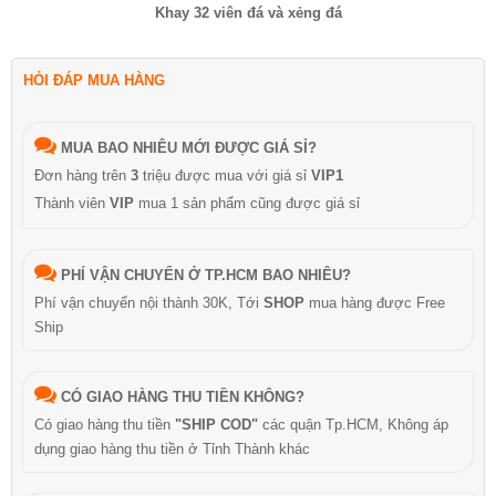
Khay 32 viên đá và xẻng đá
HỎI ĐÁP MUA HÀNG
MUA BAO NHIÊU MỚI ĐƯỢC GIÁ SỈ?
Đơn hàng trên
3
triệu được mua với giá sỉ
VIP1
Thành viên
VIP
mua 1 sản phẩm cũng được giá sỉ
PHÍ VẬN CHUYỂN Ở TP.HCM BAO NHIÊU?
Phí vận chuyển nội thành 30K, Tới
SHOP
mua hàng được Free
Ship
CÓ GIAO HÀNG THU TIỀN KHÔNG?
Có giao hàng thu tiền
"SHIP COD"
các quận Tp.HCM, Không áp
dụng giao hàng thu tiền ở Tỉnh Thành khác