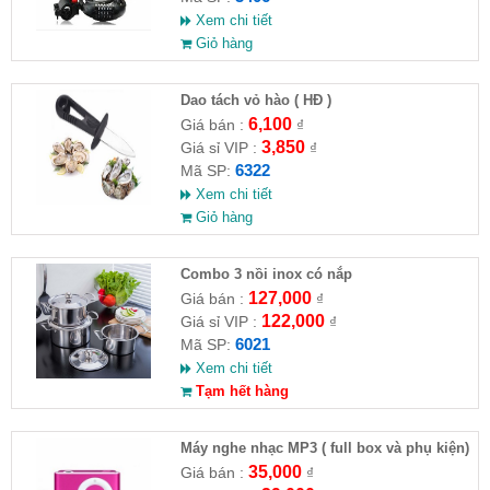
Xem chi tiết
Giỏ hàng
Dao tách vỏ hào ( HĐ )
6,100
Giá bán :
₫
3,850
Giá sỉ VIP :
₫
6322
Mã SP:
Xem chi tiết
Giỏ hàng
Combo 3 nồi inox có nắp
127,000
Giá bán :
₫
122,000
Giá sỉ VIP :
₫
6021
Mã SP:
Xem chi tiết
Tạm hết hàng
Máy nghe nhạc MP3 ( full box và phụ kiện)
35,000
Giá bán :
₫