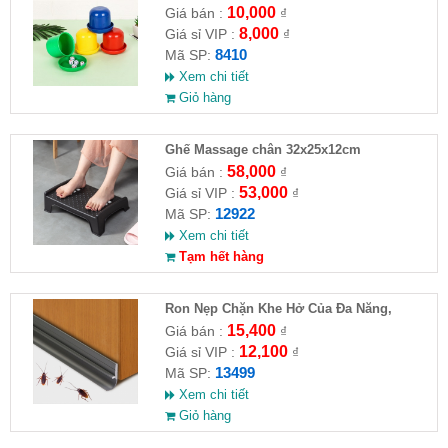
10,000
Giá bán :
₫
8,000
Giá sỉ VIP :
₫
8410
Mã SP:
Xem chi tiết
Giỏ hàng
Ghế Massage chân 32x25x12cm
58,000
Giá bán :
₫
53,000
Giá sỉ VIP :
₫
12922
Mã SP:
Xem chi tiết
Tạm hết hàng
Ron Nẹp Chặn Khe Hở Của Đa Năng,
Chống Côn Trùng( HĐ )
15,400
Giá bán :
₫
12,100
Giá sỉ VIP :
₫
13499
Mã SP:
Xem chi tiết
Giỏ hàng