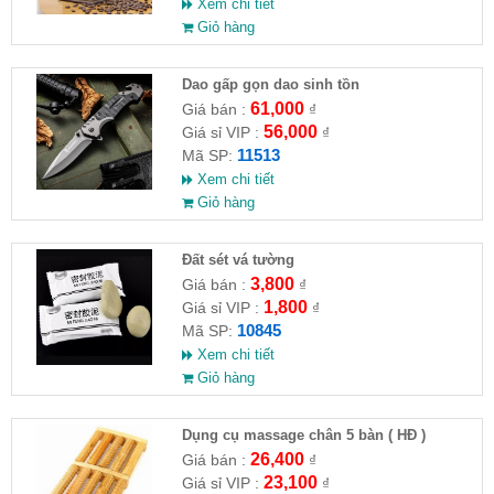
Xem chi tiết
Giỏ hàng
Dao gấp gọn dao sinh tồn
61,000
Giá bán :
₫
56,000
Giá sỉ VIP :
₫
11513
Mã SP:
Xem chi tiết
Giỏ hàng
Đất sét vá tường
3,800
Giá bán :
₫
1,800
Giá sỉ VIP :
₫
10845
Mã SP:
Xem chi tiết
Giỏ hàng
Dụng cụ massage chân 5 bàn ( HĐ )
26,400
Giá bán :
₫
23,100
Giá sỉ VIP :
₫