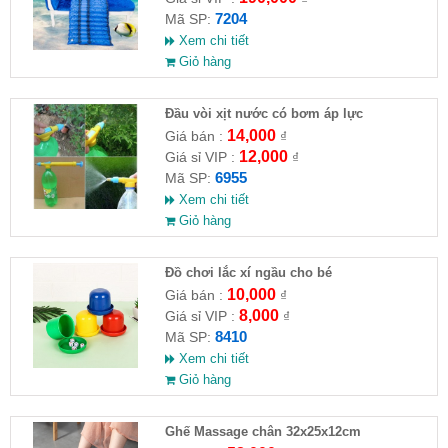
7204
Mã SP:
Xem chi tiết
Giỏ hàng
Đầu vòi xịt nước có bơm áp lực
14,000
Giá bán :
₫
12,000
Giá sỉ VIP :
₫
6955
Mã SP:
Xem chi tiết
Giỏ hàng
Đồ chơi lắc xí ngầu cho bé
10,000
Giá bán :
₫
8,000
Giá sỉ VIP :
₫
8410
Mã SP:
Xem chi tiết
Giỏ hàng
Ghế Massage chân 32x25x12cm