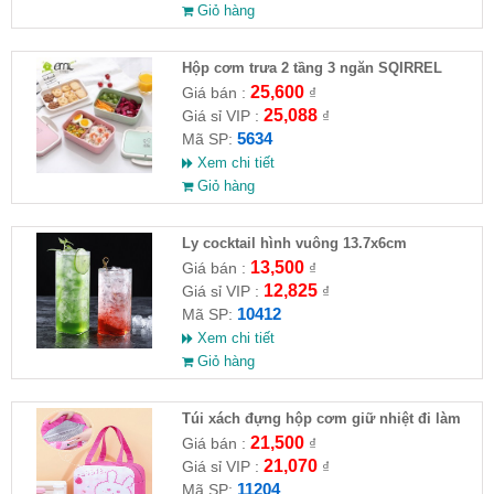
Giỏ hàng
Hộp cơm trưa 2 tầng 3 ngăn SQIRREL
25,600
Giá bán :
₫
25,088
Giá sỉ VIP :
₫
5634
Mã SP:
Xem chi tiết
Giỏ hàng
Ly cocktail hình vuông 13.7x6cm
13,500
Giá bán :
₫
12,825
Giá sỉ VIP :
₫
10412
Mã SP:
Xem chi tiết
Giỏ hàng
Túi xách đựng hộp cơm giữ nhiệt đi làm
hình gấu đáng yêu
21,500
Giá bán :
₫
21,070
Giá sỉ VIP :
₫
11204
Mã SP: