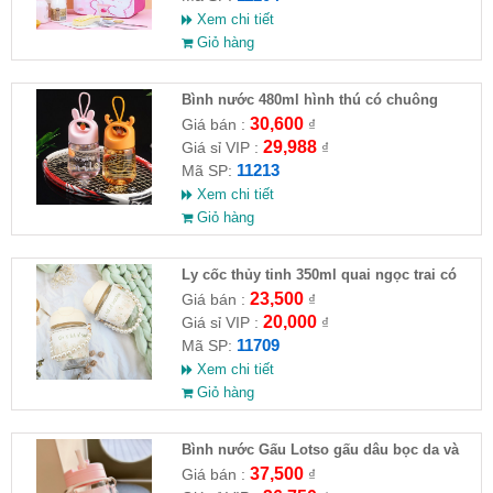
Xem chi tiết
Giỏ hàng
Bình nước 480ml hình thú có chuông
30,600
Giá bán :
₫
29,988
Giá sỉ VIP :
₫
11213
Mã SP:
Xem chi tiết
Giỏ hàng
Ly cốc thủy tinh 350ml quai ngọc trai có
nắp và ống hút
23,500
Giá bán :
₫
20,000
Giá sỉ VIP :
₫
11709
Mã SP:
Xem chi tiết
Giỏ hàng
Bình nước Gấu Lotso gấu dâu bọc da và
dây xích đeo 400ml chống đổ nước
37,500
Giá bán :
₫