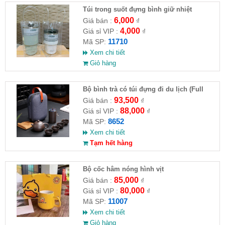
Túi trong suốt đựng bình giữ nhiệt
2510CM ( HĐ )
6,000
Giá bán :
₫
4,000
Giá sỉ VIP :
₫
11710
Mã SP:
Xem chi tiết
Giỏ hàng
Bộ bình trà có túi đựng đi du lịch (Full
VAT )
93,500
Giá bán :
₫
88,000
Giá sỉ VIP :
₫
8652
Mã SP:
Xem chi tiết
Tạm hết hàng
Bộ cốc hâm nóng hình vịt
85,000
Giá bán :
₫
80,000
Giá sỉ VIP :
₫
11007
Mã SP:
Xem chi tiết
Giỏ hàng