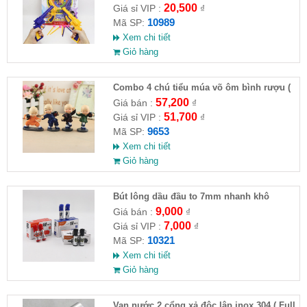
20,500
Giá sỉ VIP :
₫
10989
Mã SP:
Xem chi tiết
Giỏ hàng
Combo 4 chú tiểu múa võ ôm bình rượu (
HĐ )
57,200
Giá bán :
₫
51,700
Giá sỉ VIP :
₫
9653
Mã SP:
Xem chi tiết
Giỏ hàng
Bút lông dầu đầu to 7mm nhanh khô
9,000
Giá bán :
₫
7,000
Giá sỉ VIP :
₫
10321
Mã SP:
Xem chi tiết
Giỏ hàng
Van nước 2 cổng xả độc lập inox 304 ( Full