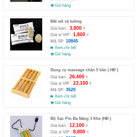
Giỏ hàng
Đất sét vá tường
3,800
Giá bán :
₫
1,800
Giá sỉ VIP :
₫
10845
Mã SP:
Xem chi tiết
Giỏ hàng
Dụng cụ massage chân 5 bàn ( HĐ )
26,400
Giá bán :
₫
23,100
Giá sỉ VIP :
₫
3520
Mã SP:
Xem chi tiết
Giỏ hàng
Bộ Sạc Pin Đa Năng 3 Khe (HĐ )
12,100
Giá bán :
₫
8,800
Giá sỉ VIP :
₫