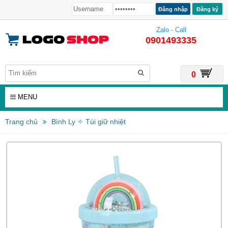
Đăng ký
Zalo - Call
0901493335
0
MENU
Trang chủ
Bình Ly ✧ Túi giữ nhiệt