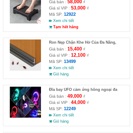
58,000
Giá bán :
₫
53,000
Giá sỉ VIP :
₫
12922
Mã SP:
Xem chi tiết
Tạm hết hàng
Ron Nẹp Chặn Khe Hở Của Đa Năng,
Chống Côn Trùng( HĐ )
15,400
Giá bán :
₫
12,100
Giá sỉ VIP :
₫
13499
Mã SP:
Xem chi tiết
Giỏ hàng
Đĩa bay UFO cảm ứng hồng ngoại đa
chiều tự động bay về
49,000
Giá bán :
₫
44,000
Giá sỉ VIP :
₫
12249
Mã SP:
Xem chi tiết
Giỏ hàng