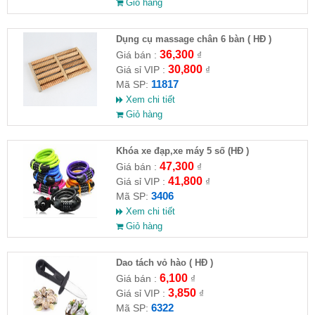
Giỏ hàng
Dụng cụ massage chân 6 bàn ( HĐ )
36,300
Giá bán :
₫
30,800
Giá sỉ VIP :
₫
11817
Mã SP:
Xem chi tiết
Giỏ hàng
Khóa xe đạp,xe máy 5 số (HĐ )
47,300
Giá bán :
₫
41,800
Giá sỉ VIP :
₫
3406
Mã SP:
Xem chi tiết
Giỏ hàng
Dao tách vỏ hào ( HĐ )
6,100
Giá bán :
₫
3,850
Giá sỉ VIP :
₫
6322
Mã SP: