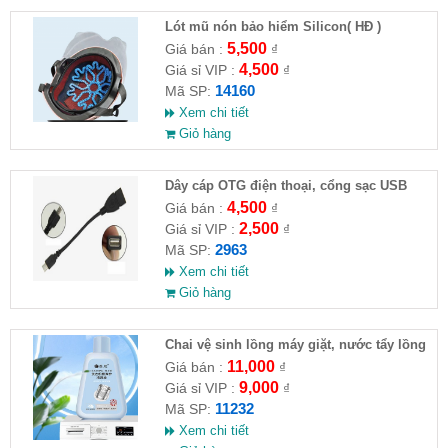
Lót mũ nón bảo hiểm Silicon( HĐ )
5,500
Giá bán :
₫
4,500
Giá sỉ VIP :
₫
14160
Mã SP:
Xem chi tiết
Giỏ hàng
Dây cáp OTG điện thoại, cổng sạc USB
4,500
Giá bán :
₫
2,500
Giá sỉ VIP :
₫
2963
Mã SP:
Xem chi tiết
Giỏ hàng
Chai vệ sinh lồng máy giặt, nước tẩy lồng
máy giặt CLEANING FLUID
11,000
Giá bán :
₫
9,000
Giá sỉ VIP :
₫
11232
Mã SP:
Xem chi tiết