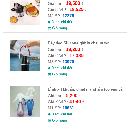
19,500
Giá bán :
₫
18,525
Giá sỉ VIP :
₫
12278
Mã SP:
Xem chi tiết
Giỏ hàng
Dây đeo Silicone giữ ly chai nước
18,300
Giá bán :
₫
17,385
Giá sỉ VIP :
₫
13970
Mã SP:
Xem chi tiết
Giỏ hàng
Bình xịt khuẩn, chiết mỹ phẩm (có van và
móc khoá)
5,200
Giá bán :
₫
4,940
Giá sỉ VIP :
₫
10631
Mã SP:
Xem chi tiết
Giỏ hàng