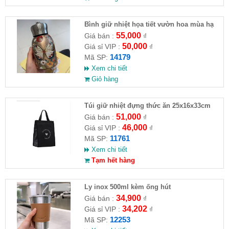
Bình giữ nhiệt họa tiết vườn hoa mùa hạ
55,000
Giá bán :
₫
50,000
Giá sỉ VIP :
₫
14179
Mã SP:
Xem chi tiết
Giỏ hàng
Túi giữ nhiệt đựng thức ăn 25x16x33cm
51,000
Giá bán :
₫
46,000
Giá sỉ VIP :
₫
11761
Mã SP:
Xem chi tiết
Tạm hết hàng
Ly inox 500ml kèm ống hút
34,900
Giá bán :
₫
34,202
Giá sỉ VIP :
₫
12253
Mã SP: