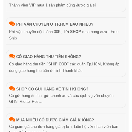
Thành viên
VIP
mua 1 sản phẩm cũng được giá sỉ
PHÍ VẬN CHUYỂN Ở TP.HCM BAO NHIÊU?
Phí vận chuyển nội thành 30K, Tới
SHOP
mua hàng được Free
Ship
CÓ GIAO HÀNG THU TIỀN KHÔNG?
Có giao hàng thu tiền
"SHIP COD"
các quận Tp.HCM, Không áp
dụng giao hàng thu tiền ở Tỉnh Thành khác
SHOP CÓ GỬI HÀNG VỀ TỈNH KHÔNG?
Có gửi hàng đi tỉnh, gửi chành xe và các dịch vụ vận chuyển
GHN, Viettel Post…
MUA NHIỀU CÓ ĐƯỢC GIẢM GIÁ KHÔNG?
Có giảm giá cho đơn hàng giá trị lớn, Liên hệ với nhân viên bán