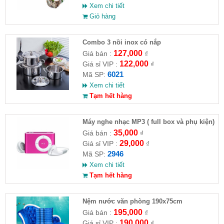
Xem chi tiết
Giỏ hàng
Combo 3 nồi inox có nắp
127,000
Giá bán :
₫
122,000
Giá sỉ VIP :
₫
6021
Mã SP:
Xem chi tiết
Tạm hết hàng
Máy nghe nhạc MP3 ( full box và phụ kiện)
35,000
Giá bán :
₫
29,000
Giá sỉ VIP :
₫
2946
Mã SP:
Xem chi tiết
Tạm hết hàng
Nệm nước văn phòng 190x75cm
195,000
Giá bán :
₫
190,000
Giá sỉ VIP :
₫