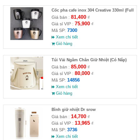
Cốc pha cafe inox 304 Creative 330ml (Full
VAT )
81,400
Giá bán :
₫
75,900
Giá sỉ VIP :
₫
7300
Mã SP:
Xem chi tiết
Giỏ hàng
Túi Vải Ngâm Chân Giữ Nhiệt (Có Nắp)
85,000
Giá bán :
₫
80,000
Giá sỉ VIP :
₫
14856
Mã SP:
Xem chi tiết
Giỏ hàng
Bình giữ nhiệt Dr srow
14,700
Giá bán :
₫
13,965
Giá sỉ VIP :
₫
3736
Mã SP:
Xem chi tiết