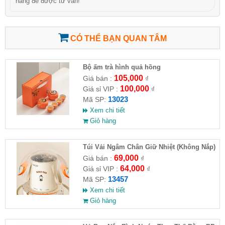
hàng để được tư vấn!
CÓ THỂ BẠN QUAN TÂM
Bộ ấm trà hình quả hồng
105,000
Giá bán :
₫
100,000
Giá sỉ VIP :
₫
13023
Mã SP:
Xem chi tiết
Giỏ hàng
Túi Vải Ngâm Chân Giữ Nhiệt (Không Nắp)
69,000
Giá bán :
₫
64,000
Giá sỉ VIP :
₫
13457
Mã SP:
Xem chi tiết
Giỏ hàng