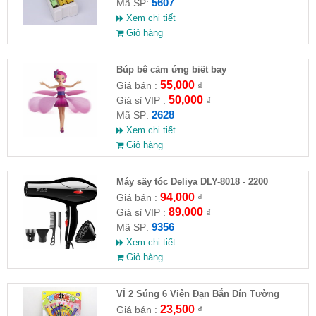
5607
Mã SP:
Xem chi tiết
Giỏ hàng
​Búp bê cảm ứng biết bay
55,000
Giá bán :
₫
50,000
Giá sỉ VIP :
₫
2628
Mã SP:
Xem chi tiết
Giỏ hàng
Máy sấy tóc Deliya DLY-8018 - 2200
94,000
Giá bán :
₫
89,000
Giá sỉ VIP :
₫
9356
Mã SP:
Xem chi tiết
Giỏ hàng
VỈ 2 Súng 6 Viên Đạn Bắn Dín Tường
23,500
Giá bán :
₫