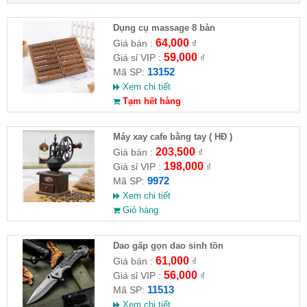
Dụng cụ massage 8 bàn
64,000
Giá bán :
₫
59,000
Giá sỉ VIP :
₫
13152
Mã SP:
Xem chi tiết
Tạm hết hàng
Máy xay cafe bằng tay ( HĐ )
203,500
Giá bán :
₫
198,000
Giá sỉ VIP :
₫
9972
Mã SP:
Xem chi tiết
Giỏ hàng
Dao gấp gọn dao sinh tồn
61,000
Giá bán :
₫
56,000
Giá sỉ VIP :
₫
11513
Mã SP:
Xem chi tiết