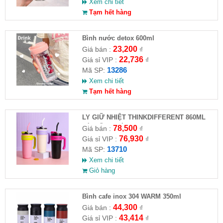
Xem chi tiết
Tạm hết hàng
Bình nước detox 600ml
23,200
Giá bán :
₫
22,736
Giá sỉ VIP :
₫
13286
Mã SP:
Xem chi tiết
Tạm hết hàng
LY GIỮ NHIỆT THINKDIFFERENT 860ML
KÈM ỐNG HÚT
78,500
Giá bán :
₫
76,930
Giá sỉ VIP :
₫
13710
Mã SP:
Xem chi tiết
Giỏ hàng
Bình cafe inox 304 WARM 350ml
44,300
Giá bán :
₫
43,414
Giá sỉ VIP :
₫