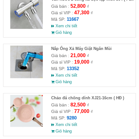
VAT )
52,800
Giá bán :
₫
47,300
Giá sỉ VIP :
₫
11667
Mã SP:
Xem chi tiết
Giỏ hàng
Nắp Ống Xả Máy Giặt Ngăn Mùi
21,000
Giá bán :
₫
19,000
Giá sỉ VIP :
₫
13352
Mã SP:
Xem chi tiết
Giỏ hàng
Chảo đá chống dính XJ21-16cm ( HĐ )
82,500
Giá bán :
₫
77,000
Giá sỉ VIP :
₫
9280
Mã SP:
Xem chi tiết
Giỏ hàng