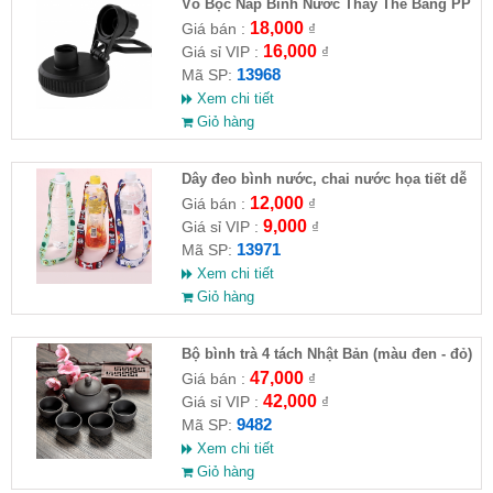
Vỏ Bọc Nắp Bình Nước Thay Thế Bằng PP
Cho Xe Hơi
18,000
Giá bán :
₫
16,000
Giá sỉ VIP :
₫
13968
Mã SP:
Xem chi tiết
Giỏ hàng
Dây đeo bình nước, chai nước họa tiết dễ
thương
12,000
Giá bán :
₫
9,000
Giá sỉ VIP :
₫
13971
Mã SP:
Xem chi tiết
Giỏ hàng
Bộ bình trà 4 tách Nhật Bản (màu đen - đỏ)
47,000
Giá bán :
₫
42,000
Giá sỉ VIP :
₫
9482
Mã SP:
Xem chi tiết
Giỏ hàng