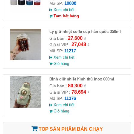
10808
Mã SP:
Xem chi tiết
Tạm hết hàng
Ly giữ nhiệt coffe cup hàn quốc 350ml
27,600
Giá bán :
₫
27,048
Giá sỉ VIP :
₫
11217
Mã SP:
Xem chi tiết
Giỏ hàng
Bình giữ nhiệt hình thú inox 600ml
80,300
Giá bán :
₫
78,694
Giá sỉ VIP :
₫
11376
Mã SP:
Xem chi tiết
Giỏ hàng
TOP SẢN PHẨM BÁN CHẠY