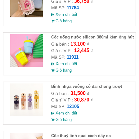
36,750
Giá sỉ VIP :
₫
11784
Mã SP:
Xem chi tiết
Giỏ hàng
Cốc uống nước silicon 380ml kèm ống hút
13,100
Giá bán :
₫
12,445
Giá sỉ VIP :
₫
11911
Mã SP:
Xem chi tiết
Giỏ hàng
Bình nhựa vuông có đai chống trượt
500ml
31,500
Giá bán :
₫
30,870
Giá sỉ VIP :
₫
12105
Mã SP:
Xem chi tiết
Giỏ hàng
Cốc thuỷ tinh quai xách dây da