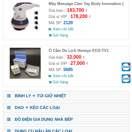
Máy Massage Cầm Tay Body Innovation (
HĐ )
183,700
Giá bán :
₫
178,200
Giá sỉ VIP :
₫
2128
Mã SP:
Xem chi tiết
Giỏ hàng
Ổ Cắm Du Lịch Honeys ECO-TV1
32,000
Giá bán :
₫
27,000
Giá sỉ VIP :
₫
5685
Mã SP:
Xem chi tiết
Giỏ hàng
BÌNH LY ✧ TÚI GIỮ NHIỆT
DAO ✧ KÉO CÁC LOẠI
ĐỒ ĐIỆN GIA DỤNG NHÀ BẾP
DỤNG CỤ NẤU ĂN CÁC LOẠI