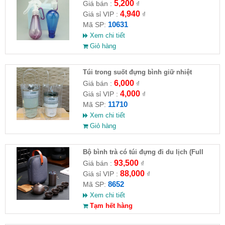
móc khoá)
5,200
Giá bán :
₫
4,940
Giá sỉ VIP :
₫
10631
Mã SP:
Xem chi tiết
Giỏ hàng
Túi trong suốt đựng bình giữ nhiệt
2510CM ( HĐ )
6,000
Giá bán :
₫
4,000
Giá sỉ VIP :
₫
11710
Mã SP:
Xem chi tiết
Giỏ hàng
Bộ bình trà có túi đựng đi du lịch (Full
VAT )
93,500
Giá bán :
₫
88,000
Giá sỉ VIP :
₫
8652
Mã SP:
Xem chi tiết
Tạm hết hàng