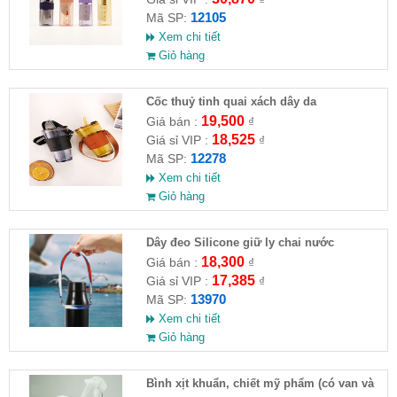
12105
Mã SP:
Xem chi tiết
Giỏ hàng
Cốc thuỷ tinh quai xách dây da
19,500
Giá bán :
₫
18,525
Giá sỉ VIP :
₫
12278
Mã SP:
Xem chi tiết
Giỏ hàng
Dây đeo Silicone giữ ly chai nước
18,300
Giá bán :
₫
17,385
Giá sỉ VIP :
₫
13970
Mã SP:
Xem chi tiết
Giỏ hàng
Bình xịt khuẩn, chiết mỹ phẩm (có van và