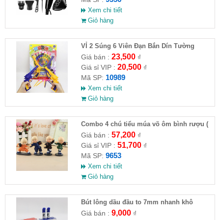
Xem chi tiết
Giỏ hàng
VỈ 2 Súng 6 Viên Đạn Bắn Dín Tường
23,500
Giá bán :
₫
20,500
Giá sỉ VIP :
₫
10989
Mã SP:
Xem chi tiết
Giỏ hàng
Combo 4 chú tiểu múa võ ôm bình rượu (
HĐ )
57,200
Giá bán :
₫
51,700
Giá sỉ VIP :
₫
9653
Mã SP:
Xem chi tiết
Giỏ hàng
Bút lông dầu đầu to 7mm nhanh khô
9,000
Giá bán :
₫