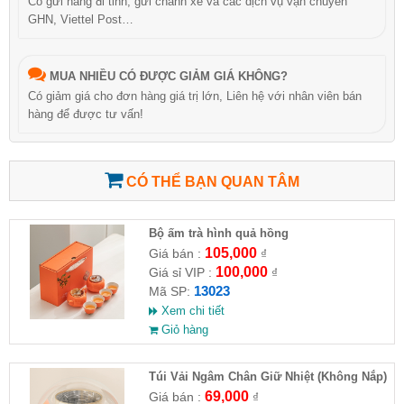
Có gửi hàng đi tỉnh, gửi chành xe và các dịch vụ vận chuyển
GHN, Viettel Post…
MUA NHIỀU CÓ ĐƯỢC GIẢM GIÁ KHÔNG?
Có giảm giá cho đơn hàng giá trị lớn, Liên hệ với nhân viên bán
hàng để được tư vấn!
CÓ THỂ BẠN QUAN TÂM
Bộ ấm trà hình quả hồng
105,000
Giá bán :
₫
100,000
Giá sỉ VIP :
₫
13023
Mã SP:
Xem chi tiết
Giỏ hàng
Túi Vải Ngâm Chân Giữ Nhiệt (Không Nắp)
69,000
Giá bán :
₫