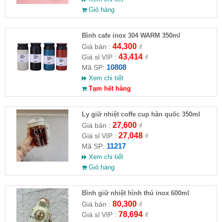
Giỏ hàng
Bình cafe inox 304 WARM 350ml
44,300
Giá bán :
₫
43,414
Giá sỉ VIP :
₫
10808
Mã SP:
Xem chi tiết
Tạm hết hàng
Ly giữ nhiệt coffe cup hàn quốc 350ml
27,600
Giá bán :
₫
27,048
Giá sỉ VIP :
₫
11217
Mã SP:
Xem chi tiết
Giỏ hàng
Bình giữ nhiệt hình thú inox 600ml
80,300
Giá bán :
₫
78,694
Giá sỉ VIP :
₫