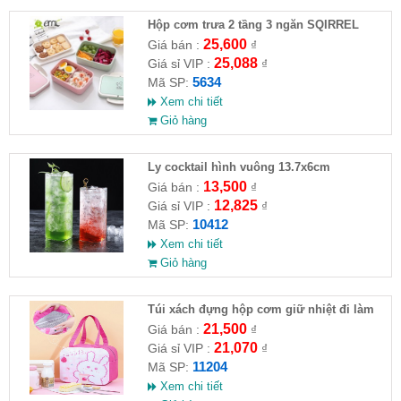
Hộp cơm trưa 2 tầng 3 ngăn SQIRREL
25,600
Giá bán :
₫
25,088
Giá sỉ VIP :
₫
5634
Mã SP:
Xem chi tiết
Giỏ hàng
Ly cocktail hình vuông 13.7x6cm
13,500
Giá bán :
₫
12,825
Giá sỉ VIP :
₫
10412
Mã SP:
Xem chi tiết
Giỏ hàng
Túi xách đựng hộp cơm giữ nhiệt đi làm
hình gấu đáng yêu
21,500
Giá bán :
₫
21,070
Giá sỉ VIP :
₫
11204
Mã SP:
Xem chi tiết