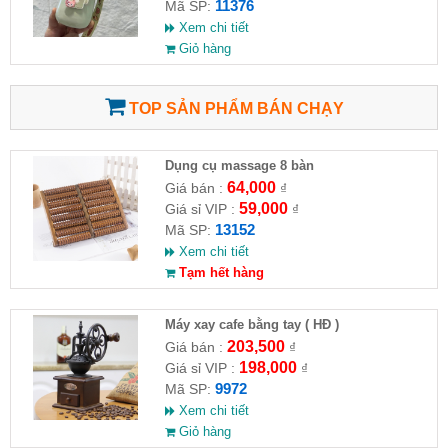
11376
Mã SP:
Xem chi tiết
Giỏ hàng
TOP SẢN PHẨM BÁN CHẠY
Dụng cụ massage 8 bàn
64,000
Giá bán :
₫
59,000
Giá sỉ VIP :
₫
13152
Mã SP:
Xem chi tiết
Tạm hết hàng
Máy xay cafe bằng tay ( HĐ )
203,500
Giá bán :
₫
198,000
Giá sỉ VIP :
₫
9972
Mã SP:
Xem chi tiết
Giỏ hàng