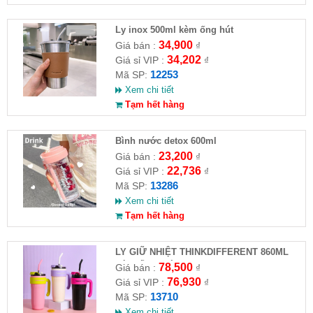
Ly inox 500ml kèm ống hút
34,900
Giá bán :
₫
34,202
Giá sỉ VIP :
₫
12253
Mã SP:
Xem chi tiết
Tạm hết hàng
Bình nước detox 600ml
23,200
Giá bán :
₫
22,736
Giá sỉ VIP :
₫
13286
Mã SP:
Xem chi tiết
Tạm hết hàng
LY GIỮ NHIỆT THINKDIFFERENT 860ML
KÈM ỐNG HÚT
78,500
Giá bán :
₫
76,930
Giá sỉ VIP :
₫
13710
Mã SP:
Xem chi tiết