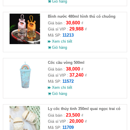
Giỏ hàng
Bình nước 480ml hình thú có chuông
30,600
Giá bán :
₫
29,988
Giá sỉ VIP :
₫
11213
Mã SP:
Xem chi tiết
Giỏ hàng
Cốc cầu vòng 500ml
38,000
Giá bán :
₫
37,240
Giá sỉ VIP :
₫
11572
Mã SP:
Xem chi tiết
Giỏ hàng
Ly cốc thủy tinh 350ml quai ngọc trai có
nắp và ống hút
23,500
Giá bán :
₫
20,000
Giá sỉ VIP :
₫
11709
Mã SP: