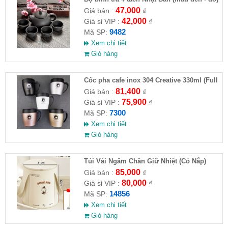
47,000
Giá bán :
₫
42,000
Giá sỉ VIP :
₫
9482
Mã SP:
Xem chi tiết
Giỏ hàng
Cốc pha cafe inox 304 Creative 330ml (Full
VAT )
81,400
Giá bán :
₫
75,900
Giá sỉ VIP :
₫
7300
Mã SP:
Xem chi tiết
Giỏ hàng
Túi Vải Ngâm Chân Giữ Nhiệt (Có Nắp)
85,000
Giá bán :
₫
80,000
Giá sỉ VIP :
₫
14856
Mã SP:
Xem chi tiết
Giỏ hàng