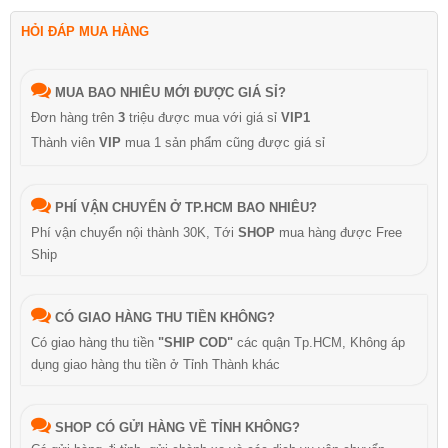
HỎI ĐÁP MUA HÀNG
MUA BAO NHIÊU MỚI ĐƯỢC GIÁ SỈ?
Đơn hàng trên
3
triệu được mua với giá sỉ
VIP1
Thành viên
VIP
mua 1 sản phẩm cũng được giá sỉ
PHÍ VẬN CHUYỂN Ở TP.HCM BAO NHIÊU?
Phí vận chuyển nội thành 30K, Tới
SHOP
mua hàng được Free
Ship
CÓ GIAO HÀNG THU TIỀN KHÔNG?
Có giao hàng thu tiền
"SHIP COD"
các quận Tp.HCM, Không áp
dụng giao hàng thu tiền ở Tỉnh Thành khác
SHOP CÓ GỬI HÀNG VỀ TỈNH KHÔNG?