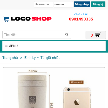
Đăng ký
Zalo - Call
0901493335
0
MENU
Trang chủ
Bình Ly ✧ Túi giữ nhiệt