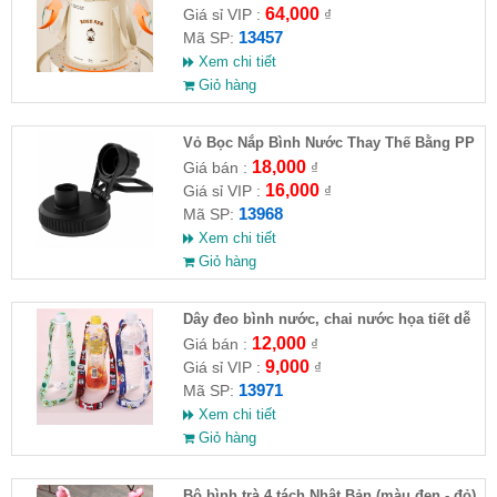
64,000
Giá sỉ VIP :
₫
13457
Mã SP:
Xem chi tiết
Giỏ hàng
Vỏ Bọc Nắp Bình Nước Thay Thế Bằng PP
Cho Xe Hơi
18,000
Giá bán :
₫
16,000
Giá sỉ VIP :
₫
13968
Mã SP:
Xem chi tiết
Giỏ hàng
Dây đeo bình nước, chai nước họa tiết dễ
thương
12,000
Giá bán :
₫
9,000
Giá sỉ VIP :
₫
13971
Mã SP:
Xem chi tiết
Giỏ hàng
Bộ bình trà 4 tách Nhật Bản (màu đen - đỏ)