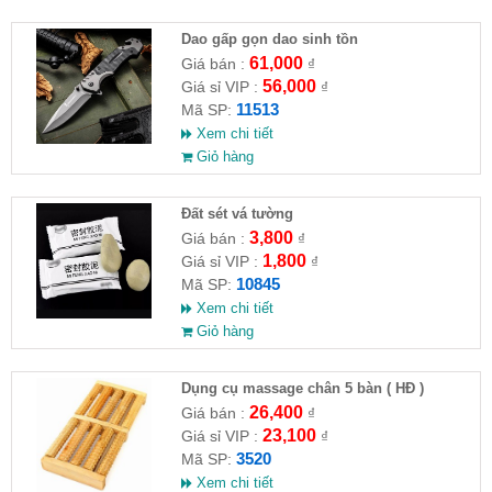
Dao gấp gọn dao sinh tồn
61,000
Giá bán :
₫
56,000
Giá sỉ VIP :
₫
11513
Mã SP:
Xem chi tiết
Giỏ hàng
Đất sét vá tường
3,800
Giá bán :
₫
1,800
Giá sỉ VIP :
₫
10845
Mã SP:
Xem chi tiết
Giỏ hàng
Dụng cụ massage chân 5 bàn ( HĐ )
26,400
Giá bán :
₫
23,100
Giá sỉ VIP :
₫
3520
Mã SP:
Xem chi tiết