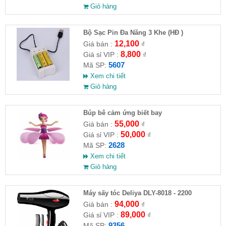
Giỏ hàng
Bộ Sạc Pin Đa Năng 3 Khe (HĐ )
12,100
Giá bán :
₫
8,800
Giá sỉ VIP :
₫
5607
Mã SP:
Xem chi tiết
Giỏ hàng
​Búp bê cảm ứng biết bay
55,000
Giá bán :
₫
50,000
Giá sỉ VIP :
₫
2628
Mã SP:
Xem chi tiết
Giỏ hàng
Máy sấy tóc Deliya DLY-8018 - 2200
94,000
Giá bán :
₫
89,000
Giá sỉ VIP :
₫
9356
Mã SP: