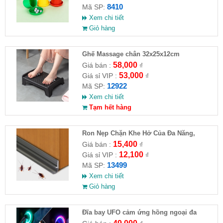
8410
Mã SP:
Xem chi tiết
Giỏ hàng
Ghế Massage chân 32x25x12cm
58,000
Giá bán :
₫
53,000
Giá sỉ VIP :
₫
12922
Mã SP:
Xem chi tiết
Tạm hết hàng
Ron Nẹp Chặn Khe Hở Của Đa Năng,
Chống Côn Trùng( HĐ )
15,400
Giá bán :
₫
12,100
Giá sỉ VIP :
₫
13499
Mã SP:
Xem chi tiết
Giỏ hàng
Đĩa bay UFO cảm ứng hồng ngoại đa
chiều tự động bay về