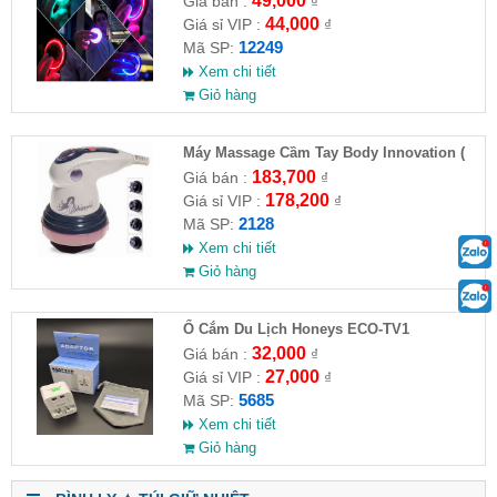
49,000
Giá bán :
₫
44,000
Giá sỉ VIP :
₫
12249
Mã SP:
Xem chi tiết
Giỏ hàng
Máy Massage Cầm Tay Body Innovation (
HĐ )
183,700
Giá bán :
₫
178,200
Giá sỉ VIP :
₫
2128
Mã SP:
Xem chi tiết
Giỏ hàng
Ổ Cắm Du Lịch Honeys ECO-TV1
32,000
Giá bán :
₫
27,000
Giá sỉ VIP :
₫
5685
Mã SP:
Xem chi tiết
Giỏ hàng