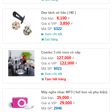
Dao tách vỏ hào ( HĐ )
6,100
Giá bán :
₫
3,850
Giá sỉ VIP :
₫
6322
Mã SP:
Xem chi tiết
Giỏ hàng
Combo 3 nồi inox có nắp
127,000
Giá bán :
₫
122,000
Giá sỉ VIP :
₫
6021
Mã SP:
Xem chi tiết
Tạm hết hàng
Máy nghe nhạc MP3 ( full box và phụ kiện)
35,000
Giá bán :
₫
29,000
Giá sỉ VIP :
₫
2946
Mã SP: