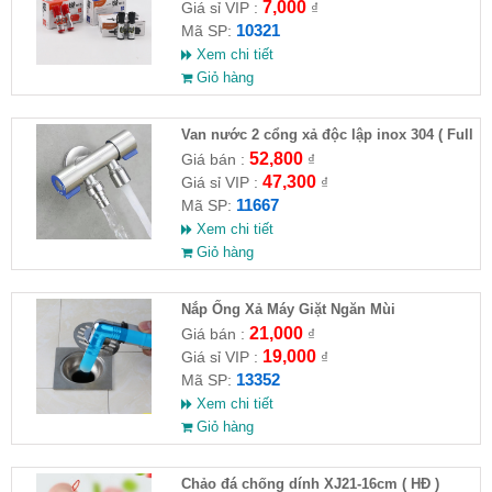
7,000
Giá sỉ VIP :
₫
10321
Mã SP:
Xem chi tiết
Giỏ hàng
Van nước 2 cổng xả độc lập inox 304 ( Full
VAT )
52,800
Giá bán :
₫
47,300
Giá sỉ VIP :
₫
11667
Mã SP:
Xem chi tiết
Giỏ hàng
Nắp Ống Xả Máy Giặt Ngăn Mùi
21,000
Giá bán :
₫
19,000
Giá sỉ VIP :
₫
13352
Mã SP:
Xem chi tiết
Giỏ hàng
Chảo đá chống dính XJ21-16cm ( HĐ )