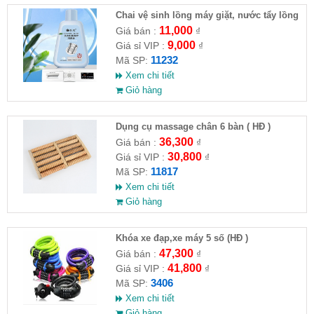
Chai vệ sinh lồng máy giặt, nước tẩy lồng
máy giặt CLEANING FLUID
11,000
Giá bán :
₫
9,000
Giá sỉ VIP :
₫
11232
Mã SP:
Xem chi tiết
Giỏ hàng
Dụng cụ massage chân 6 bàn ( HĐ )
36,300
Giá bán :
₫
30,800
Giá sỉ VIP :
₫
11817
Mã SP:
Xem chi tiết
Giỏ hàng
Khóa xe đạp,xe máy 5 số (HĐ )
47,300
Giá bán :
₫
41,800
Giá sỉ VIP :
₫
3406
Mã SP:
Xem chi tiết
Giỏ hàng