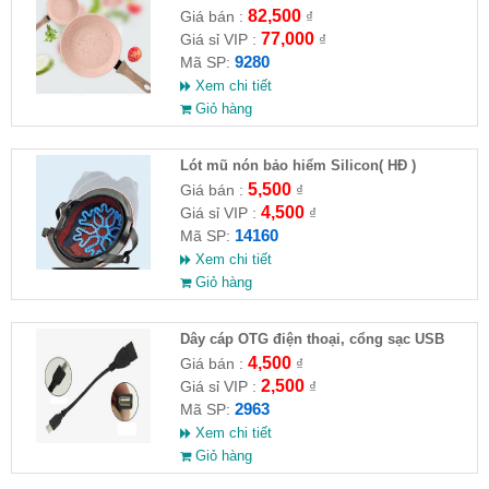
82,500
Giá bán :
₫
77,000
Giá sỉ VIP :
₫
9280
Mã SP:
Xem chi tiết
Giỏ hàng
Lót mũ nón bảo hiểm Silicon( HĐ )
5,500
Giá bán :
₫
4,500
Giá sỉ VIP :
₫
14160
Mã SP:
Xem chi tiết
Giỏ hàng
Dây cáp OTG điện thoại, cổng sạc USB
4,500
Giá bán :
₫
2,500
Giá sỉ VIP :
₫
2963
Mã SP:
Xem chi tiết
Giỏ hàng