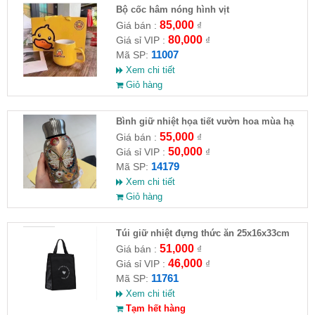
Bộ cốc hâm nóng hình vịt
85,000
Giá bán :
₫
80,000
Giá sỉ VIP :
₫
11007
Mã SP:
Xem chi tiết
Giỏ hàng
Bình giữ nhiệt họa tiết vườn hoa mùa hạ
55,000
Giá bán :
₫
50,000
Giá sỉ VIP :
₫
14179
Mã SP:
Xem chi tiết
Giỏ hàng
Túi giữ nhiệt đựng thức ăn 25x16x33cm
51,000
Giá bán :
₫
46,000
Giá sỉ VIP :
₫
11761
Mã SP:
Xem chi tiết
Tạm hết hàng