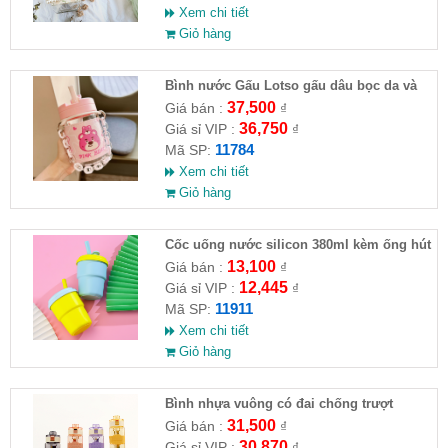
Xem chi tiết
Giỏ hàng
Bình nước Gấu Lotso gấu dâu bọc da và
dây xích đeo 400ml chống đổ nước
37,500
Giá bán :
₫
36,750
Giá sỉ VIP :
₫
11784
Mã SP:
Xem chi tiết
Giỏ hàng
Cốc uống nước silicon 380ml kèm ống hút
13,100
Giá bán :
₫
12,445
Giá sỉ VIP :
₫
11911
Mã SP:
Xem chi tiết
Giỏ hàng
Bình nhựa vuông có đai chống trượt
500ml
31,500
Giá bán :
₫
30,870
Giá sỉ VIP :
₫