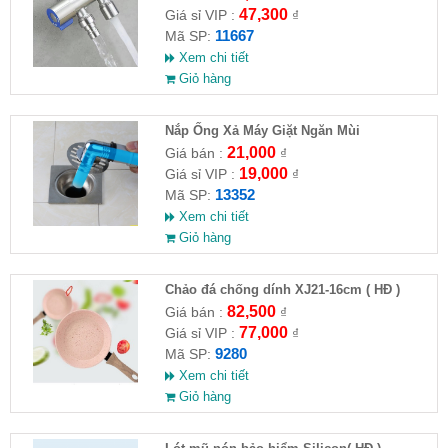
47,300
Giá sỉ VIP :
₫
11667
Mã SP:
Xem chi tiết
Giỏ hàng
Nắp Ống Xả Máy Giặt Ngăn Mùi
21,000
Giá bán :
₫
19,000
Giá sỉ VIP :
₫
13352
Mã SP:
Xem chi tiết
Giỏ hàng
Chảo đá chống dính XJ21-16cm ( HĐ )
82,500
Giá bán :
₫
77,000
Giá sỉ VIP :
₫
9280
Mã SP:
Xem chi tiết
Giỏ hàng