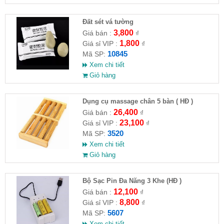
Đất sét vá tường
3,800
Giá bán :
₫
1,800
Giá sỉ VIP :
₫
10845
Mã SP:
Xem chi tiết
Giỏ hàng
Dụng cụ massage chân 5 bàn ( HĐ )
26,400
Giá bán :
₫
23,100
Giá sỉ VIP :
₫
3520
Mã SP:
Xem chi tiết
Giỏ hàng
Bộ Sạc Pin Đa Năng 3 Khe (HĐ )
12,100
Giá bán :
₫
8,800
Giá sỉ VIP :
₫
5607
Mã SP:
Xem chi tiết