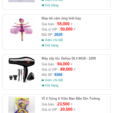
Giỏ hàng
​Búp bê cảm ứng biết bay
55,000
Giá bán :
₫
50,000
Giá sỉ VIP :
₫
2628
Mã SP:
Xem chi tiết
Giỏ hàng
Máy sấy tóc Deliya DLY-8018 - 2200
94,000
Giá bán :
₫
89,000
Giá sỉ VIP :
₫
9356
Mã SP:
Xem chi tiết
Giỏ hàng
VỈ 2 Súng 6 Viên Đạn Bắn Dín Tường
23,500
Giá bán :
₫
20,500
Giá sỉ VIP :
₫