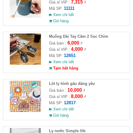
7,315
Giá sỉ VIP :
₫
11111
Mã SP:
Xem chi tiết
Giỏ hàng
Muỗng Dài Tay Cầm 2 Sọc Chìm
6,000
Giá bán :
₫
4,000
Giá sỉ VIP :
₫
12651
Mã SP:
Xem chi tiết
Tạm hết hàng
Lót ly hình gấu đáng yêu
10,000
Giá bán :
₫
8,000
Giá sỉ VIP :
₫
12817
Mã SP:
Xem chi tiết
Giỏ hàng
Ly nước Simple life