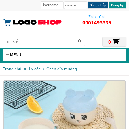
Đăng ký
Zalo - Call
0901493335
0
MENU
Trang chủ
Ly cốc ✧ Chén dĩa muỗng