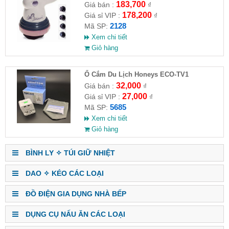
HĐ )
183,700
Giá bán :
₫
178,200
Giá sỉ VIP :
₫
2128
Mã SP:
Xem chi tiết
Giỏ hàng
Ổ Cắm Du Lịch Honeys ECO-TV1
32,000
Giá bán :
₫
27,000
Giá sỉ VIP :
₫
5685
Mã SP:
Xem chi tiết
Giỏ hàng
BÌNH LY ✧ TÚI GIỮ NHIỆT
DAO ✧ KÉO CÁC LOẠI
ĐỒ ĐIỆN GIA DỤNG NHÀ BẾP
DỤNG CỤ NẤU ĂN CÁC LOẠI