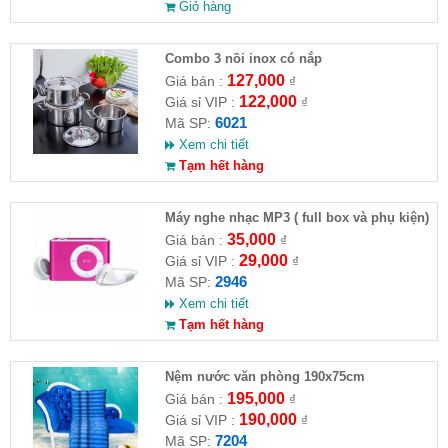
Giỏ hàng
Combo 3 nồi inox có nắp
127,000
Giá bán :
₫
122,000
Giá sỉ VIP :
₫
6021
Mã SP:
Xem chi tiết
Tạm hết hàng
Máy nghe nhạc MP3 ( full box và phụ kiện)
35,000
Giá bán :
₫
29,000
Giá sỉ VIP :
₫
2946
Mã SP:
Xem chi tiết
Tạm hết hàng
Nệm nước văn phòng 190x75cm
195,000
Giá bán :
₫
190,000
Giá sỉ VIP :
₫
7204
Mã SP: