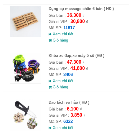
Dụng cụ massage chân 6 bàn ( HĐ )
36,300
Giá bán :
₫
30,800
Giá sỉ VIP :
₫
11817
Mã SP:
Xem chi tiết
Giỏ hàng
Khóa xe đạp,xe máy 5 số (HĐ )
47,300
Giá bán :
₫
41,800
Giá sỉ VIP :
₫
3406
Mã SP:
Xem chi tiết
Giỏ hàng
Dao tách vỏ hào ( HĐ )
6,100
Giá bán :
₫
3,850
Giá sỉ VIP :
₫
6322
Mã SP:
Xem chi tiết