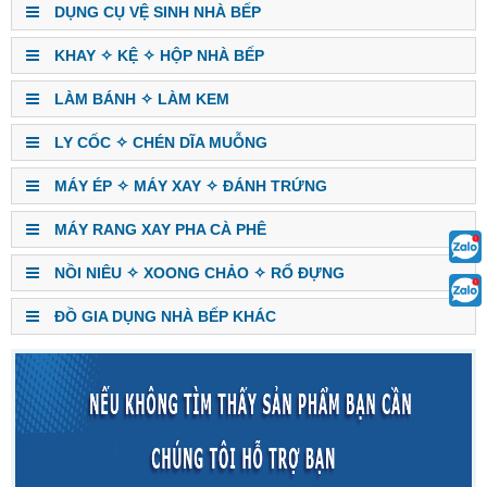
DỤNG CỤ VỆ SINH NHÀ BẾP
KHAY ✧ KỆ ✧ HỘP NHÀ BẾP
LÀM BÁNH ✧ LÀM KEM
LY CỐC ✧ CHÉN DĨA MUỖNG
MÁY ÉP ✧ MÁY XAY ✧ ĐÁNH TRỨNG
MÁY RANG XAY PHA CÀ PHÊ
NỒI NIÊU ✧ XOONG CHẢO ✧ RỔ ĐỰNG
ĐỒ GIA DỤNG NHÀ BẾP KHÁC