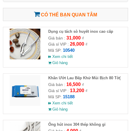
CÓ THỂ BẠN QUAN TÂM
Dụng cụ tách sò huyết inox cao cấp
31,000
Giá bán :
₫
26,000
Giá sỉ VIP :
₫
10540
Mã SP:
Xem chi tiết
Giỏ hàng
Khăn Ướt Lau Bếp Khử Mùi Bịch 80 Tờ(
HĐ )
16,500
Giá bán :
₫
13,200
Giá sỉ VIP :
₫
15188
Mã SP:
Xem chi tiết
Giỏ hàng
Ống hút inox 304 thép không gỉ
4,000