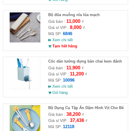
Bộ đũa muỗng nĩa lúa mạch
11,000
Giá bán :
₫
8,000
Giá sỉ VIP :
₫
6846
Mã SP:
Xem chi tiết
Tạm hết hàng
Cốc dán tường đựng bàn chai kem đánh
răng
11,900
Giá bán :
₫
11,200
Giá sỉ VIP :
₫
10096
Mã SP:
Xem chi tiết
Giỏ hàng
Bộ Dụng Cụ Tập Ăn Dặm Hình Vịt Cho Bé
38,200
Giá bán :
₫
37,436
Giá sỉ VIP :
₫
12118
Mã SP: