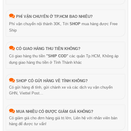
PHÍ VẬN CHUYỂN Ở TP.HCM BAO NHIÊU?
Phí vận chuyển nội thành 30K, Tới
SHOP
mua hàng được Free
Ship
CÓ GIAO HÀNG THU TIỀN KHÔNG?
Có giao hàng thu tiền
"SHIP COD"
các quận Tp.HCM, Không áp
dụng giao hàng thu tiền ở Tỉnh Thành khác
SHOP CÓ GỬI HÀNG VỀ TỈNH KHÔNG?
Có gửi hàng đi tỉnh, gửi chành xe và các dịch vụ vận chuyển
GHN, Viettel Post…
MUA NHIỀU CÓ ĐƯỢC GIẢM GIÁ KHÔNG?
Có giảm giá cho đơn hàng giá trị lớn, Liên hệ với nhân viên bán
hàng để được tư vấn!