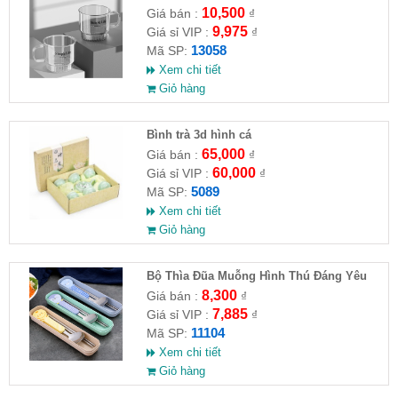
10,500
Giá bán :
₫
9,975
Giá sỉ VIP :
₫
13058
Mã SP:
Xem chi tiết
Giỏ hàng
Bình trà 3d hình cá
65,000
Giá bán :
₫
60,000
Giá sỉ VIP :
₫
5089
Mã SP:
Xem chi tiết
Giỏ hàng
Bộ Thìa Đũa Muỗng Hình Thú Đáng Yêu
8,300
Giá bán :
₫
7,885
Giá sỉ VIP :
₫
11104
Mã SP:
Xem chi tiết
Giỏ hàng