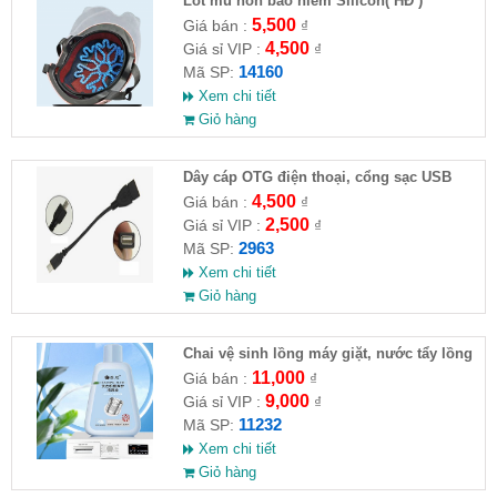
Lót mũ nón bảo hiểm Silicon( HĐ )
5,500
Giá bán :
₫
4,500
Giá sỉ VIP :
₫
14160
Mã SP:
Xem chi tiết
Giỏ hàng
Dây cáp OTG điện thoại, cổng sạc USB
4,500
Giá bán :
₫
2,500
Giá sỉ VIP :
₫
2963
Mã SP:
Xem chi tiết
Giỏ hàng
Chai vệ sinh lồng máy giặt, nước tẩy lồng
máy giặt CLEANING FLUID
11,000
Giá bán :
₫
9,000
Giá sỉ VIP :
₫
11232
Mã SP:
Xem chi tiết
Giỏ hàng