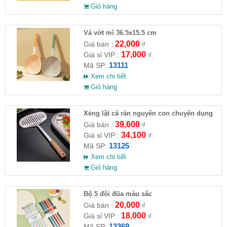
Giỏ hàng
Vá vớt mì 36.5x15.5 cm
22,000
Giá bán :
₫
17,000
Giá sỉ VIP :
₫
13111
Mã SP:
Xem chi tiết
Giỏ hàng
Xẻng lật cá rán nguyên con chuyên dụng
nhà bếp( HĐ )
39,600
Giá bán :
₫
34,100
Giá sỉ VIP :
₫
13125
Mã SP:
Xem chi tiết
Giỏ hàng
Bộ 5 đôi đũa màu sắc
20,000
Giá bán :
₫
18,000
Giá sỉ VIP :
₫
13369
Mã SP: