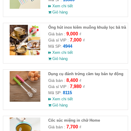
Xem chi tiết
Giỏ hàng
Ống hút inox kiêm muỗng khuấy lọc bã trà
9,000
Giá bán :
₫
7,000
Giá sỉ VIP :
₫
4944
Mã SP:
Xem chi tiết
Giỏ hàng
Dụng cụ đánh trứng cầm tay bán tự động
8,400
Giá bán :
₫
7,980
Giá sỉ VIP :
₫
8115
Mã SP:
Xem chi tiết
Giỏ hàng
Cốc súc miệng in chữ Home
7,700
Giá bán :
₫