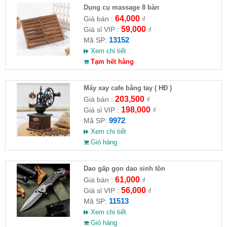
Dụng cụ massage 8 bàn
64,000
Giá bán :
₫
59,000
Giá sỉ VIP :
₫
13152
Mã SP:
Xem chi tiết
Tạm hết hàng
Máy xay cafe bằng tay ( HĐ )
203,500
Giá bán :
₫
198,000
Giá sỉ VIP :
₫
9972
Mã SP:
Xem chi tiết
Giỏ hàng
Dao gấp gọn dao sinh tồn
61,000
Giá bán :
₫
56,000
Giá sỉ VIP :
₫
11513
Mã SP:
Xem chi tiết
Giỏ hàng