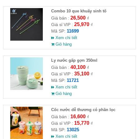
Combo 10 que khuấy sinh tố
26,500
Giá bán :
₫
25,970
Giá sỉ VIP :
₫
11699
Mã SP:
Xem chi tiết
Giỏ hàng
Ly nước gấp gợn 350ml
40,100
Giá bán :
₫
35,100
Giá sỉ VIP :
₫
11721
Mã SP:
Xem chi tiết
Giỏ hàng
Cốc nước dễ thương có phần lọc
16,600
Giá bán :
₫
15,770
Giá sỉ VIP :
₫
13025
Mã SP:
Xem chi tiết