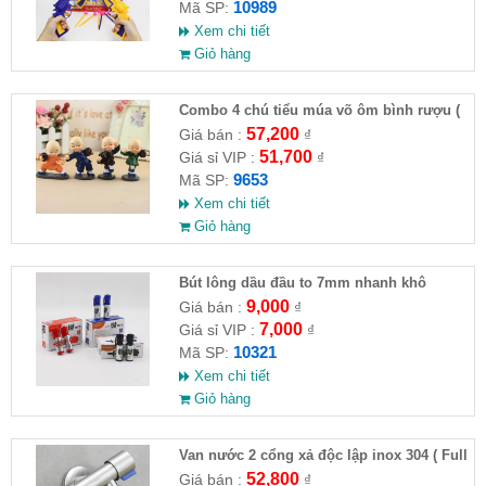
10989
Mã SP:
Xem chi tiết
Giỏ hàng
Combo 4 chú tiểu múa võ ôm bình rượu (
HĐ )
57,200
Giá bán :
₫
51,700
Giá sỉ VIP :
₫
9653
Mã SP:
Xem chi tiết
Giỏ hàng
Bút lông dầu đầu to 7mm nhanh khô
9,000
Giá bán :
₫
7,000
Giá sỉ VIP :
₫
10321
Mã SP:
Xem chi tiết
Giỏ hàng
Van nước 2 cổng xả độc lập inox 304 ( Full
VAT )
52,800
Giá bán :
₫