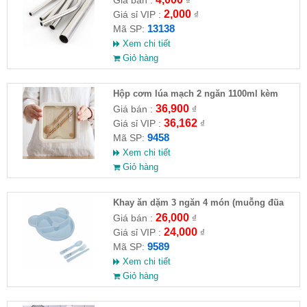
Giá bán :
₫
2,000
Giá sỉ VIP :
₫
13138
Mã SP:
Xem chi tiết
Giỏ hàng
Hộp cơm lúa mạch 2 ngăn 1100ml kèm
muỗng đũa
36,900
Giá bán :
₫
36,162
Giá sỉ VIP :
₫
9458
Mã SP:
Xem chi tiết
Giỏ hàng
Khay ăn dặm 3 ngăn 4 món (muỗng đũa
nĩa)
26,000
Giá bán :
₫
24,000
Giá sỉ VIP :
₫
9589
Mã SP:
Xem chi tiết
Giỏ hàng