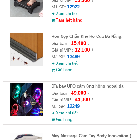
53,000
Giá sỉ VIP :
₫
12922
Mã SP:
Xem chi tiết
Tạm hết hàng
Ron Nẹp Chặn Khe Hở Của Đa Năng,
Chống Côn Trùng( HĐ )
15,400
Giá bán :
₫
12,100
Giá sỉ VIP :
₫
13499
Mã SP:
Xem chi tiết
Giỏ hàng
Đĩa bay UFO cảm ứng hồng ngoại đa
chiều tự động bay về
49,000
Giá bán :
₫
44,000
Giá sỉ VIP :
₫
12249
Mã SP:
Xem chi tiết
Giỏ hàng
Máy Massage Cầm Tay Body Innovation (