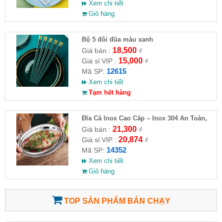
Xem chi tiết
Giỏ hàng
Bộ 5 đôi đũa màu xanh
18,500
Giá bán :
₫
15,000
Giá sỉ VIP :
₫
12615
Mã SP:
Xem chi tiết
Tạm hết hàng
Đĩa Cá Inox Cao Cấp – Inox 304 An Toàn,
Sang Trọng
21,300
Giá bán :
₫
20,874
Giá sỉ VIP :
₫
14352
Mã SP:
Xem chi tiết
Giỏ hàng
TOP SẢN PHẨM BÁN CHẠY