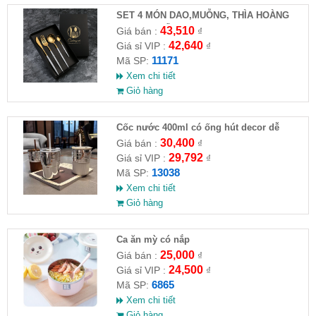
SET 4 MÓN DAO,MUỖNG, THÌA HOÀNG
GIA CAO CẤP
43,510
Giá bán :
₫
42,640
Giá sỉ VIP :
₫
11171
Mã SP:
Xem chi tiết
Giỏ hàng
Cốc nước 400ml có ống hút decor dễ
thương
30,400
Giá bán :
₫
29,792
Giá sỉ VIP :
₫
13038
Mã SP:
Xem chi tiết
Giỏ hàng
Ca ăn mỳ có nắp
25,000
Giá bán :
₫
24,500
Giá sỉ VIP :
₫
6865
Mã SP:
Xem chi tiết
Giỏ hàng