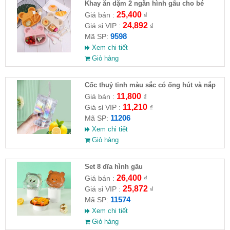
Khay ăn dặm 2 ngăn hình gấu cho bé
(muỗng , nĩa)
25,400
Giá bán :
₫
24,892
Giá sỉ VIP :
₫
9598
Mã SP:
Xem chi tiết
Giỏ hàng
Cốc thuỷ tinh màu sắc có ống hút và nắp
đậy
11,800
Giá bán :
₫
11,210
Giá sỉ VIP :
₫
11206
Mã SP:
Xem chi tiết
Giỏ hàng
Set 8 dĩa hình gấu
26,400
Giá bán :
₫
25,872
Giá sỉ VIP :
₫
11574
Mã SP:
Xem chi tiết
Giỏ hàng