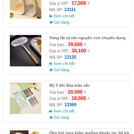
17,000
Giá sỉ VIP :
₫
13111
Mã SP:
Xem chi tiết
Giỏ hàng
Xẻng lật cá rán nguyên con chuyên dụng
nhà bếp( HĐ )
39,600
Giá bán :
₫
34,100
Giá sỉ VIP :
₫
13125
Mã SP:
Xem chi tiết
Giỏ hàng
Bộ 5 đôi đũa màu sắc
20,000
Giá bán :
₫
18,000
Giá sỉ VIP :
₫
13369
Mã SP:
Xem chi tiết
Giỏ hàng
Ống hút inox kiêm muỗng khuấy lọc bã trà