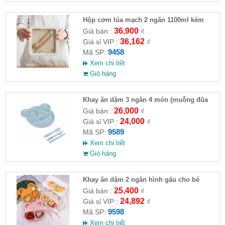
Hộp cơm lúa mạch 2 ngăn 1100ml kèm
muỗng đũa
36,900
Giá bán :
₫
36,162
Giá sỉ VIP :
₫
9458
Mã SP:
Xem chi tiết
Giỏ hàng
Khay ăn dặm 3 ngăn 4 món (muỗng đũa
nĩa)
26,000
Giá bán :
₫
24,000
Giá sỉ VIP :
₫
9589
Mã SP:
Xem chi tiết
Giỏ hàng
Khay ăn dặm 2 ngăn hình gấu cho bé
(muỗng , nĩa)
25,400
Giá bán :
₫
24,892
Giá sỉ VIP :
₫
9598
Mã SP:
Xem chi tiết