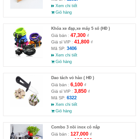
Xem chi tiết
Giỏ hàng
Khóa xe đạp,xe máy 5 số (HĐ )
47,300
Giá bán :
₫
41,800
Giá sỉ VIP :
₫
3406
Mã SP:
Xem chi tiết
Giỏ hàng
Dao tách vỏ hào ( HĐ )
6,100
Giá bán :
₫
3,850
Giá sỉ VIP :
₫
6322
Mã SP:
Xem chi tiết
Giỏ hàng
Combo 3 nồi inox có nắp
127,000
Giá bán :
₫