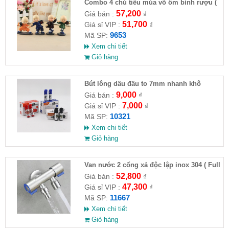
Combo 4 chú tiểu múa võ ôm bình rượu (
HĐ )
57,200
Giá bán :
₫
51,700
Giá sỉ VIP :
₫
9653
Mã SP:
Xem chi tiết
Giỏ hàng
Bút lông dầu đầu to 7mm nhanh khô
9,000
Giá bán :
₫
7,000
Giá sỉ VIP :
₫
10321
Mã SP:
Xem chi tiết
Giỏ hàng
Van nước 2 cổng xả độc lập inox 304 ( Full
VAT )
52,800
Giá bán :
₫
47,300
Giá sỉ VIP :
₫
11667
Mã SP:
Xem chi tiết
Giỏ hàng