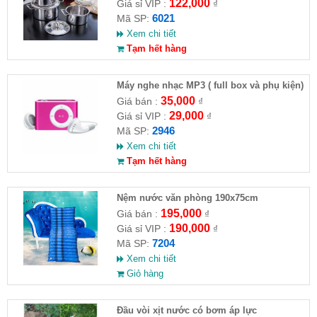
122,000
Giá sỉ VIP :
₫
6021
Mã SP:
Xem chi tiết
Tạm hết hàng
Máy nghe nhạc MP3 ( full box và phụ kiện)
35,000
Giá bán :
₫
29,000
Giá sỉ VIP :
₫
2946
Mã SP:
Xem chi tiết
Tạm hết hàng
Nệm nước văn phòng 190x75cm
195,000
Giá bán :
₫
190,000
Giá sỉ VIP :
₫
7204
Mã SP:
Xem chi tiết
Giỏ hàng
Đầu vòi xịt nước có bơm áp lực