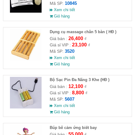
10845
Mã SP:
Xem chi tiết
Giỏ hàng
Dụng cụ massage chân 5 bàn ( HĐ )
26,400
Giá bán :
₫
23,100
Giá sỉ VIP :
₫
3520
Mã SP:
Xem chi tiết
Giỏ hàng
Bộ Sạc Pin Đa Năng 3 Khe (HĐ )
12,100
Giá bán :
₫
8,800
Giá sỉ VIP :
₫
5607
Mã SP:
Xem chi tiết
Giỏ hàng
​Búp bê cảm ứng biết bay
55,000
Giá bán :
₫