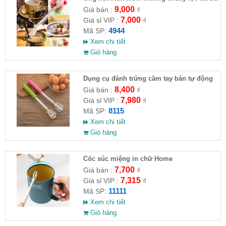
9,000
Giá bán :
₫
7,000
Giá sỉ VIP :
₫
4944
Mã SP:
Xem chi tiết
Giỏ hàng
Dụng cụ đánh trứng cầm tay bán tự động
8,400
Giá bán :
₫
7,980
Giá sỉ VIP :
₫
8115
Mã SP:
Xem chi tiết
Giỏ hàng
Cốc súc miệng in chữ Home
7,700
Giá bán :
₫
7,315
Giá sỉ VIP :
₫
11111
Mã SP:
Xem chi tiết
Giỏ hàng