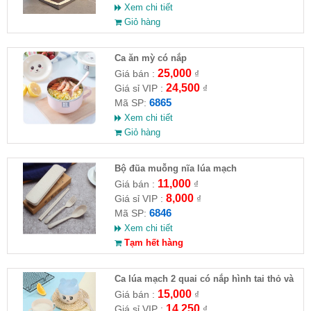
Xem chi tiết
Giỏ hàng
Ca ăn mỳ có nắp
25,000
Giá bán :
₫
24,500
Giá sỉ VIP :
₫
6865
Mã SP:
Xem chi tiết
Giỏ hàng
Bộ đũa muỗng nĩa lúa mạch
11,000
Giá bán :
₫
8,000
Giá sỉ VIP :
₫
6846
Mã SP:
Xem chi tiết
Tạm hết hàng
Ca lúa mạch 2 quai có nắp hình tai thỏ và
tròn có kèm muỗng 12x11.7cm
15,000
Giá bán :
₫
14,250
Giá sỉ VIP :
₫