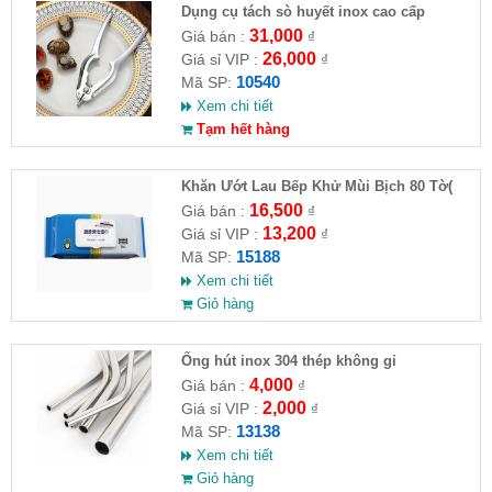
Dụng cụ tách sò huyết inox cao cấp
31,000
Giá bán :
₫
26,000
Giá sỉ VIP :
₫
10540
Mã SP:
Xem chi tiết
Tạm hết hàng
Khăn Ướt Lau Bếp Khử Mùi Bịch 80 Tờ(
HĐ )
16,500
Giá bán :
₫
13,200
Giá sỉ VIP :
₫
15188
Mã SP:
Xem chi tiết
Giỏ hàng
Ống hút inox 304 thép không gỉ
4,000
Giá bán :
₫
2,000
Giá sỉ VIP :
₫
13138
Mã SP:
Xem chi tiết
Giỏ hàng