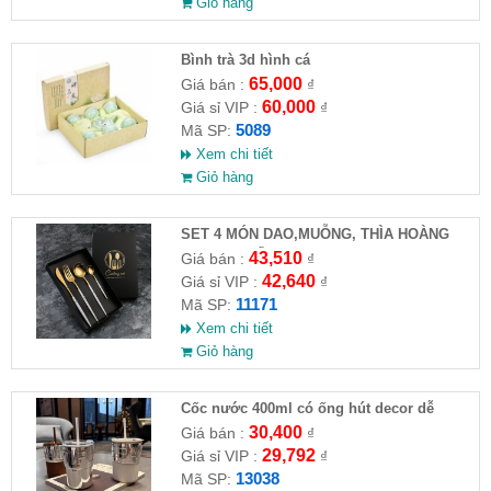
Giỏ hàng
Bình trà 3d hình cá
65,000
Giá bán :
₫
60,000
Giá sỉ VIP :
₫
5089
Mã SP:
Xem chi tiết
Giỏ hàng
SET 4 MÓN DAO,MUỖNG, THÌA HOÀNG
GIA CAO CẤP
43,510
Giá bán :
₫
42,640
Giá sỉ VIP :
₫
11171
Mã SP:
Xem chi tiết
Giỏ hàng
Cốc nước 400ml có ống hút decor dễ
thương
30,400
Giá bán :
₫
29,792
Giá sỉ VIP :
₫
13038
Mã SP: