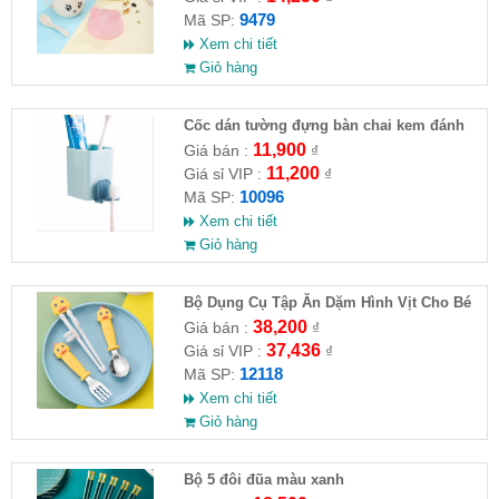
9479
Mã SP:
Xem chi tiết
Giỏ hàng
Cốc dán tường đựng bàn chai kem đánh
răng
11,900
Giá bán :
₫
11,200
Giá sỉ VIP :
₫
10096
Mã SP:
Xem chi tiết
Giỏ hàng
Bộ Dụng Cụ Tập Ăn Dặm Hình Vịt Cho Bé
38,200
Giá bán :
₫
37,436
Giá sỉ VIP :
₫
12118
Mã SP:
Xem chi tiết
Giỏ hàng
Bộ 5 đôi đũa màu xanh