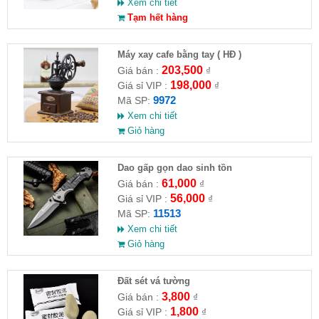
Xem chi tiết
Tạm hết hàng
Máy xay cafe bằng tay ( HĐ )
203,500
Giá bán :
₫
198,000
Giá sỉ VIP :
₫
9972
Mã SP:
Xem chi tiết
Giỏ hàng
Dao gấp gọn dao sinh tồn
61,000
Giá bán :
₫
56,000
Giá sỉ VIP :
₫
11513
Mã SP:
Xem chi tiết
Giỏ hàng
Đất sét vá tường
3,800
Giá bán :
₫
1,800
Giá sỉ VIP :
₫