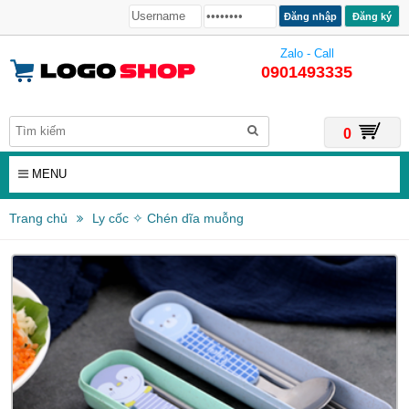
Đăng ký
Zalo - Call
0901493335
0
MENU
Trang chủ
Ly cốc ✧ Chén dĩa muỗng