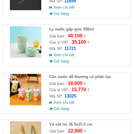
11699
Mã SP:
Xem chi tiết
Giỏ hàng
Ly nước gấp gợn 350ml
40,100
Giá bán :
₫
35,100
Giá sỉ VIP :
₫
11721
Mã SP:
Xem chi tiết
Giỏ hàng
Cốc nước dễ thương có phần lọc
16,600
Giá bán :
₫
15,770
Giá sỉ VIP :
₫
13025
Mã SP:
Xem chi tiết
Giỏ hàng
Vá vớt mì 36.5x15.5 cm
22,000
Giá bán :
₫