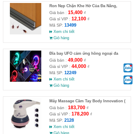
Ron Nẹp Chặn Khe Hở Của Đa Năng,
Chống Côn Trùng( HĐ )
15,400
Giá bán :
₫
12,100
Giá sỉ VIP :
₫
13499
Mã SP:
Xem chi tiết
Giỏ hàng
Đĩa bay UFO cảm ứng hồng ngoại đa
chiều tự động bay về
49,000
Giá bán :
₫
44,000
Giá sỉ VIP :
₫
12249
Mã SP:
Xem chi tiết
Giỏ hàng
Máy Massage Cầm Tay Body Innovation (
HĐ )
183,700
Giá bán :
₫
178,200
Giá sỉ VIP :
₫
2128
Mã SP:
Xem chi tiết
Giỏ hàng