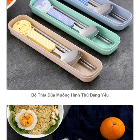
Bộ Thìa Đũa Muỗng Hình Thú Đáng Yêu