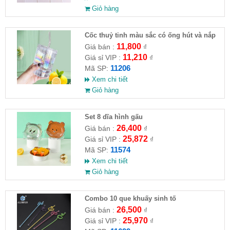
Giỏ hàng
Cốc thuỷ tinh màu sắc có ống hút và nắp
đậy
11,800
Giá bán :
₫
11,210
Giá sỉ VIP :
₫
11206
Mã SP:
Xem chi tiết
Giỏ hàng
Set 8 dĩa hình gấu
26,400
Giá bán :
₫
25,872
Giá sỉ VIP :
₫
11574
Mã SP:
Xem chi tiết
Giỏ hàng
Combo 10 que khuấy sinh tố
26,500
Giá bán :
₫
25,970
Giá sỉ VIP :
₫