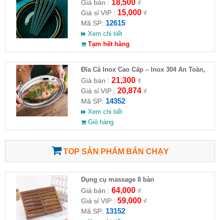
18,500
Giá bán :
₫
15,000
Giá sỉ VIP :
₫
12615
Mã SP:
Xem chi tiết
Tạm hết hàng
Đĩa Cá Inox Cao Cấp – Inox 304 An Toàn,
Sang Trọng
21,300
Giá bán :
₫
20,874
Giá sỉ VIP :
₫
14352
Mã SP:
Xem chi tiết
Giỏ hàng
TOP SẢN PHẨM BÁN CHẠY
Dụng cụ massage 8 bàn
64,000
Giá bán :
₫
59,000
Giá sỉ VIP :
₫
13152
Mã SP: