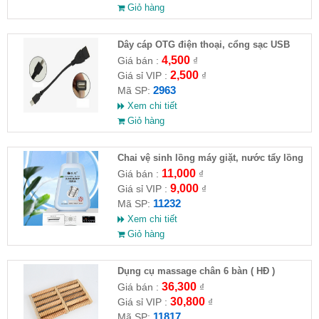
Giỏ hàng
Dây cáp OTG điện thoại, cổng sạc USB
4,500
Giá bán :
₫
2,500
Giá sỉ VIP :
₫
2963
Mã SP:
Xem chi tiết
Giỏ hàng
Chai vệ sinh lồng máy giặt, nước tẩy lồng
máy giặt CLEANING FLUID
11,000
Giá bán :
₫
9,000
Giá sỉ VIP :
₫
11232
Mã SP:
Xem chi tiết
Giỏ hàng
Dụng cụ massage chân 6 bàn ( HĐ )
36,300
Giá bán :
₫
30,800
Giá sỉ VIP :
₫
11817
Mã SP: