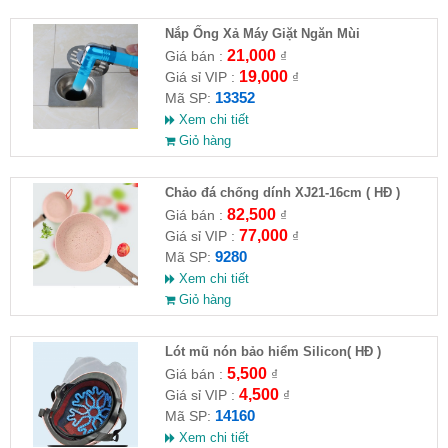
Nắp Ống Xả Máy Giặt Ngăn Mùi
21,000
Giá bán :
₫
19,000
Giá sỉ VIP :
₫
13352
Mã SP:
Xem chi tiết
Giỏ hàng
Chảo đá chống dính XJ21-16cm ( HĐ )
82,500
Giá bán :
₫
77,000
Giá sỉ VIP :
₫
9280
Mã SP:
Xem chi tiết
Giỏ hàng
Lót mũ nón bảo hiểm Silicon( HĐ )
5,500
Giá bán :
₫
4,500
Giá sỉ VIP :
₫
14160
Mã SP:
Xem chi tiết