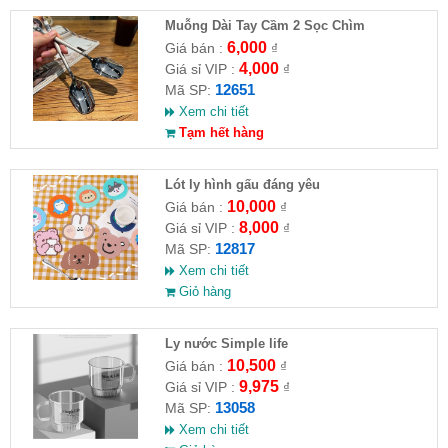
Muỗng Dài Tay Cầm 2 Sọc Chìm
6,000
Giá bán :
₫
4,000
Giá sỉ VIP :
₫
12651
Mã SP:
Xem chi tiết
Tạm hết hàng
Lót ly hình gấu đáng yêu
10,000
Giá bán :
₫
8,000
Giá sỉ VIP :
₫
12817
Mã SP:
Xem chi tiết
Giỏ hàng
Ly nước Simple life
10,500
Giá bán :
₫
9,975
Giá sỉ VIP :
₫
13058
Mã SP:
Xem chi tiết