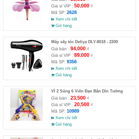
50,000
Giá sỉ VIP :
₫
2628
Mã SP:
Xem chi tiết
Giỏ hàng
Máy sấy tóc Deliya DLY-8018 - 2200
94,000
Giá bán :
₫
89,000
Giá sỉ VIP :
₫
9356
Mã SP:
Xem chi tiết
Giỏ hàng
VỈ 2 Súng 6 Viên Đạn Bắn Dín Tường
23,500
Giá bán :
₫
20,500
Giá sỉ VIP :
₫
10989
Mã SP:
Xem chi tiết
Giỏ hàng