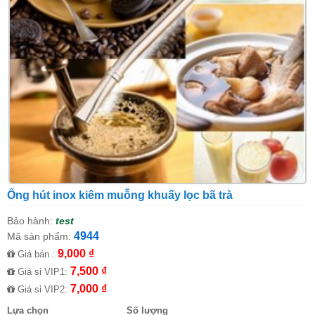
Ống hút inox kiêm muỗng khuấy lọc bã trà
Bảo hành:
test
4944
Mã sản phẩm:
9,000 ₫
Giá bán :
7,500 ₫
Giá sỉ VIP1:
7,000 ₫
Giá sỉ VIP2:
Lựa chọn
Số lượng