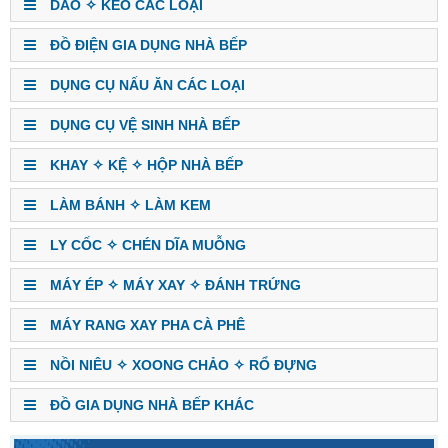
DAO ✧ KÉO CÁC LOẠI
ĐỒ ĐIỆN GIA DỤNG NHÀ BẾP
DỤNG CỤ NẤU ĂN CÁC LOẠI
DỤNG CỤ VỆ SINH NHÀ BẾP
KHAY ✧ KỆ ✧ HỘP NHÀ BẾP
LÀM BÁNH ✧ LÀM KEM
LY CỐC ✧ CHÉN DĨA MUỖNG
MÁY ÉP ✧ MÁY XAY ✧ ĐÁNH TRỨNG
MÁY RANG XAY PHA CÀ PHÊ
NỒI NIÊU ✧ XOONG CHẢO ✧ RỔ ĐỰNG
ĐỒ GIA DỤNG NHÀ BẾP KHÁC