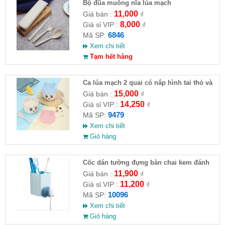
Bộ đũa muỗng nĩa lúa mạch
11,000
Giá bán :
₫
8,000
Giá sỉ VIP :
₫
6846
Mã SP:
Xem chi tiết
Tạm hết hàng
Ca lúa mạch 2 quai có nắp hình tai thỏ và
tròn có kèm muỗng 12x11.7cm
15,000
Giá bán :
₫
14,250
Giá sỉ VIP :
₫
9479
Mã SP:
Xem chi tiết
Giỏ hàng
Cốc dán tường đựng bàn chai kem đánh
răng
11,900
Giá bán :
₫
11,200
Giá sỉ VIP :
₫
10096
Mã SP:
Xem chi tiết
Giỏ hàng