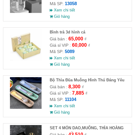
13058
Mã SP:
Xem chi tiết
Giỏ hàng
Bình trà 3d hình cá
65,000
Giá bán :
₫
60,000
Giá sỉ VIP :
₫
5089
Mã SP:
Xem chi tiết
Giỏ hàng
Bộ Thìa Đũa Muỗng Hình Thú Đáng Yêu
8,300
Giá bán :
₫
7,885
Giá sỉ VIP :
₫
11104
Mã SP:
Xem chi tiết
Giỏ hàng
SET 4 MÓN DAO,MUỖNG, THÌA HOÀNG
GIA CAO CẤP
43,510
Giá bán :
₫