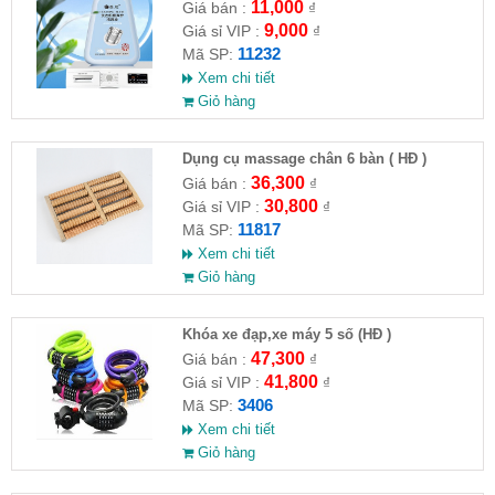
máy giặt CLEANING FLUID
11,000
Giá bán :
₫
9,000
Giá sỉ VIP :
₫
11232
Mã SP:
Xem chi tiết
Giỏ hàng
Dụng cụ massage chân 6 bàn ( HĐ )
36,300
Giá bán :
₫
30,800
Giá sỉ VIP :
₫
11817
Mã SP:
Xem chi tiết
Giỏ hàng
Khóa xe đạp,xe máy 5 số (HĐ )
47,300
Giá bán :
₫
41,800
Giá sỉ VIP :
₫
3406
Mã SP:
Xem chi tiết
Giỏ hàng