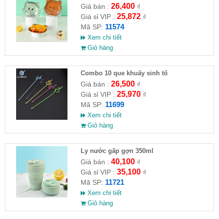
26,400
Giá bán :
₫
25,872
Giá sỉ VIP :
₫
11574
Mã SP:
Xem chi tiết
Giỏ hàng
Combo 10 que khuấy sinh tố
26,500
Giá bán :
₫
25,970
Giá sỉ VIP :
₫
11699
Mã SP:
Xem chi tiết
Giỏ hàng
Ly nước gấp gợn 350ml
40,100
Giá bán :
₫
35,100
Giá sỉ VIP :
₫
11721
Mã SP:
Xem chi tiết
Giỏ hàng