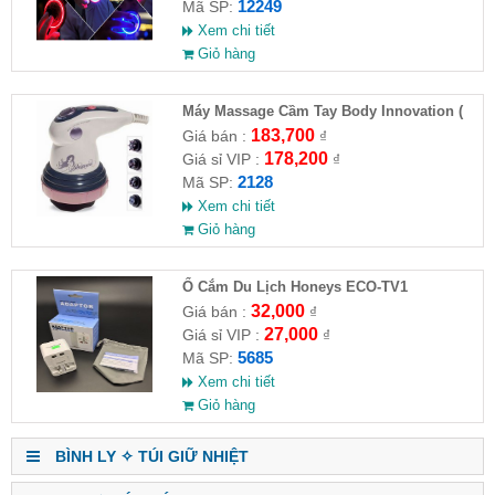
12249
Mã SP:
Xem chi tiết
Giỏ hàng
Máy Massage Cầm Tay Body Innovation (
HĐ )
183,700
Giá bán :
₫
178,200
Giá sỉ VIP :
₫
2128
Mã SP:
Xem chi tiết
Giỏ hàng
Ổ Cắm Du Lịch Honeys ECO-TV1
32,000
Giá bán :
₫
27,000
Giá sỉ VIP :
₫
5685
Mã SP:
Xem chi tiết
Giỏ hàng
BÌNH LY ✧ TÚI GIỮ NHIỆT