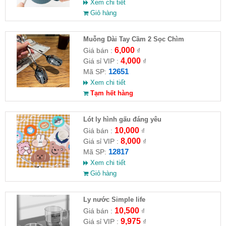
Xem chi tiết
Giỏ hàng
Muỗng Dài Tay Cầm 2 Sọc Chìm
6,000
Giá bán :
₫
4,000
Giá sỉ VIP :
₫
12651
Mã SP:
Xem chi tiết
Tạm hết hàng
Lót ly hình gấu đáng yêu
10,000
Giá bán :
₫
8,000
Giá sỉ VIP :
₫
12817
Mã SP:
Xem chi tiết
Giỏ hàng
Ly nước Simple life
10,500
Giá bán :
₫
9,975
Giá sỉ VIP :
₫