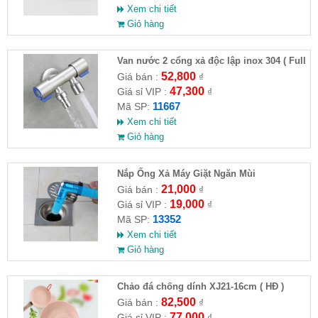
Xem chi tiết
Giỏ hàng
Van nước 2 cổng xả độc lập inox 304 ( Full
VAT )
52,800
Giá bán :
₫
47,300
Giá sỉ VIP :
₫
11667
Mã SP:
Xem chi tiết
Giỏ hàng
Nắp Ống Xả Máy Giặt Ngăn Mùi
21,000
Giá bán :
₫
19,000
Giá sỉ VIP :
₫
13352
Mã SP:
Xem chi tiết
Giỏ hàng
Chảo đá chống dính XJ21-16cm ( HĐ )
82,500
Giá bán :
₫
77,000
Giá sỉ VIP :
₫