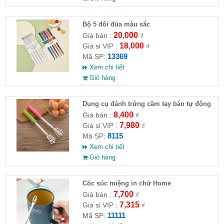
Bộ 5 đôi đũa màu sắc
20,000
Giá bán :
₫
18,000
Giá sỉ VIP :
₫
13369
Mã SP:
Xem chi tiết
Giỏ hàng
Dụng cụ đánh trứng cầm tay bán tự động
8,400
Giá bán :
₫
7,980
Giá sỉ VIP :
₫
8115
Mã SP:
Xem chi tiết
Giỏ hàng
Cốc súc miệng in chữ Home
7,700
Giá bán :
₫
7,315
Giá sỉ VIP :
₫
11111
Mã SP: