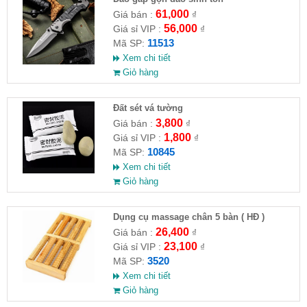
61,000
Giá bán :
₫
56,000
Giá sỉ VIP :
₫
11513
Mã SP:
Xem chi tiết
Giỏ hàng
Đất sét vá tường
3,800
Giá bán :
₫
1,800
Giá sỉ VIP :
₫
10845
Mã SP:
Xem chi tiết
Giỏ hàng
Dụng cụ massage chân 5 bàn ( HĐ )
26,400
Giá bán :
₫
23,100
Giá sỉ VIP :
₫
3520
Mã SP:
Xem chi tiết
Giỏ hàng