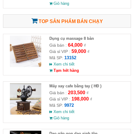
Giỏ hàng
TOP SẢN PHẨM BÁN CHẠY
Dụng cụ massage 8 bàn
64,000
Giá bán :
₫
59,000
Giá sỉ VIP :
₫
13152
Mã SP:
Xem chi tiết
Tạm hết hàng
Máy xay cafe bằng tay ( HĐ )
203,500
Giá bán :
₫
198,000
Giá sỉ VIP :
₫
9972
Mã SP:
Xem chi tiết
Giỏ hàng
Dao gấp gọn dao sinh tồn