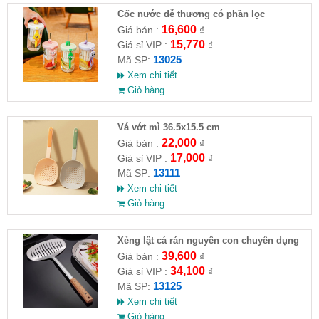
Cốc nước dễ thương có phần lọc
16,600
Giá bán :
₫
15,770
Giá sỉ VIP :
₫
13025
Mã SP:
Xem chi tiết
Giỏ hàng
Vá vớt mì 36.5x15.5 cm
22,000
Giá bán :
₫
17,000
Giá sỉ VIP :
₫
13111
Mã SP:
Xem chi tiết
Giỏ hàng
Xẻng lật cá rán nguyên con chuyên dụng
nhà bếp( HĐ )
39,600
Giá bán :
₫
34,100
Giá sỉ VIP :
₫
13125
Mã SP:
Xem chi tiết
Giỏ hàng