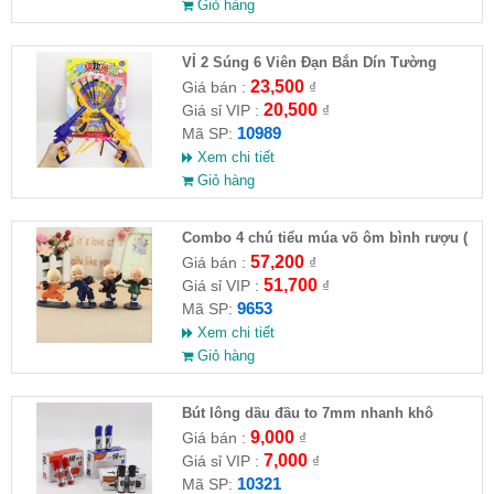
Giỏ hàng
VỈ 2 Súng 6 Viên Đạn Bắn Dín Tường
23,500
Giá bán :
₫
20,500
Giá sỉ VIP :
₫
10989
Mã SP:
Xem chi tiết
Giỏ hàng
Combo 4 chú tiểu múa võ ôm bình rượu (
HĐ )
57,200
Giá bán :
₫
51,700
Giá sỉ VIP :
₫
9653
Mã SP:
Xem chi tiết
Giỏ hàng
Bút lông dầu đầu to 7mm nhanh khô
9,000
Giá bán :
₫
7,000
Giá sỉ VIP :
₫
10321
Mã SP: