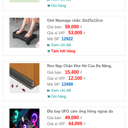
Giỏ hàng
Ghế Massage chân 32x25x12cm
58,000
Giá bán :
₫
53,000
Giá sỉ VIP :
₫
12922
Mã SP:
Xem chi tiết
Tạm hết hàng
Ron Nẹp Chặn Khe Hở Của Đa Năng,
Chống Côn Trùng( HĐ )
15,400
Giá bán :
₫
12,100
Giá sỉ VIP :
₫
13499
Mã SP:
Xem chi tiết
Giỏ hàng
Đĩa bay UFO cảm ứng hồng ngoại đa
chiều tự động bay về
49,000
Giá bán :
₫
44,000
Giá sỉ VIP :
₫