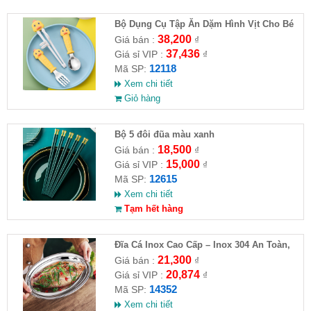
Bộ Dụng Cụ Tập Ăn Dặm Hình Vịt Cho Bé
38,200
Giá bán :
₫
37,436
Giá sỉ VIP :
₫
12118
Mã SP:
Xem chi tiết
Giỏ hàng
Bộ 5 đôi đũa màu xanh
18,500
Giá bán :
₫
15,000
Giá sỉ VIP :
₫
12615
Mã SP:
Xem chi tiết
Tạm hết hàng
Đĩa Cá Inox Cao Cấp – Inox 304 An Toàn,
Sang Trọng
21,300
Giá bán :
₫
20,874
Giá sỉ VIP :
₫
14352
Mã SP:
Xem chi tiết