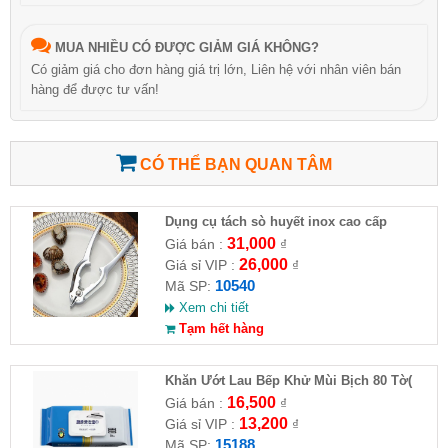
MUA NHIỀU CÓ ĐƯỢC GIẢM GIÁ KHÔNG?
Có giảm giá cho đơn hàng giá trị lớn, Liên hệ với nhân viên bán
hàng để được tư vấn!
CÓ THỂ BẠN QUAN TÂM
Dụng cụ tách sò huyết inox cao cấp
31,000
Giá bán :
₫
26,000
Giá sỉ VIP :
₫
10540
Mã SP:
Xem chi tiết
Tạm hết hàng
Khăn Ướt Lau Bếp Khử Mùi Bịch 80 Tờ(
HĐ )
16,500
Giá bán :
₫
13,200
Giá sỉ VIP :
₫
15188
Mã SP: