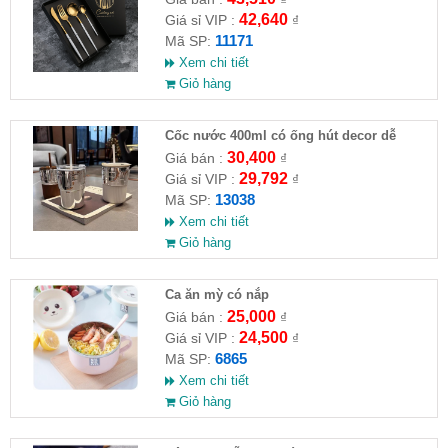
42,640
Giá sỉ VIP :
₫
11171
Mã SP:
Xem chi tiết
Giỏ hàng
Cốc nước 400ml có ống hút decor dễ
thương
30,400
Giá bán :
₫
29,792
Giá sỉ VIP :
₫
13038
Mã SP:
Xem chi tiết
Giỏ hàng
Ca ăn mỳ có nắp
25,000
Giá bán :
₫
24,500
Giá sỉ VIP :
₫
6865
Mã SP:
Xem chi tiết
Giỏ hàng