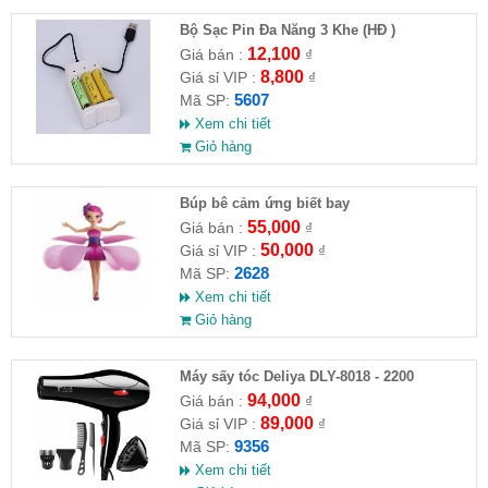
Bộ Sạc Pin Đa Năng 3 Khe (HĐ )
12,100
Giá bán :
₫
8,800
Giá sỉ VIP :
₫
5607
Mã SP:
Xem chi tiết
Giỏ hàng
​Búp bê cảm ứng biết bay
55,000
Giá bán :
₫
50,000
Giá sỉ VIP :
₫
2628
Mã SP:
Xem chi tiết
Giỏ hàng
Máy sấy tóc Deliya DLY-8018 - 2200
94,000
Giá bán :
₫
89,000
Giá sỉ VIP :
₫
9356
Mã SP:
Xem chi tiết