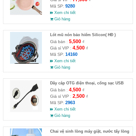
9280
Mã SP:
Xem chi tiết
Giỏ hàng
Lót mũ nón bảo hiểm Silicon( HĐ )
5,500
Giá bán :
₫
4,500
Giá sỉ VIP :
₫
14160
Mã SP:
Xem chi tiết
Giỏ hàng
Dây cáp OTG điện thoại, cổng sạc USB
4,500
Giá bán :
₫
2,500
Giá sỉ VIP :
₫
2963
Mã SP:
Xem chi tiết
Giỏ hàng
Chai vệ sinh lồng máy giặt, nước tẩy lồng