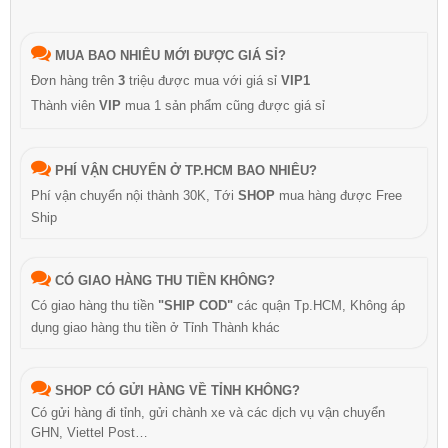
MUA BAO NHIÊU MỚI ĐƯỢC GIÁ SỈ?
Đơn hàng trên
3
triệu được mua với giá sỉ
VIP1
Thành viên
VIP
mua 1 sản phẩm cũng được giá sỉ
PHÍ VẬN CHUYỂN Ở TP.HCM BAO NHIÊU?
Phí vận chuyển nội thành 30K, Tới
SHOP
mua hàng được Free
Ship
CÓ GIAO HÀNG THU TIỀN KHÔNG?
Có giao hàng thu tiền
"SHIP COD"
các quận Tp.HCM, Không áp
dụng giao hàng thu tiền ở Tỉnh Thành khác
SHOP CÓ GỬI HÀNG VỀ TỈNH KHÔNG?
Có gửi hàng đi tỉnh, gửi chành xe và các dịch vụ vận chuyển
GHN, Viettel Post…