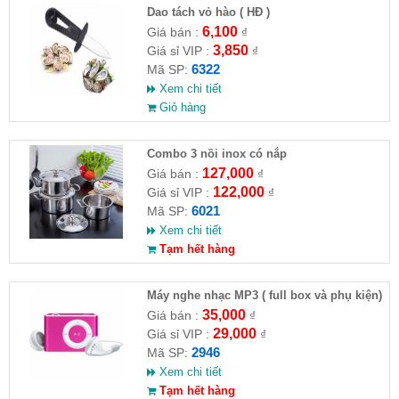
Dao tách vỏ hào ( HĐ )
6,100
Giá bán :
₫
3,850
Giá sỉ VIP :
₫
6322
Mã SP:
Xem chi tiết
Giỏ hàng
Combo 3 nồi inox có nắp
127,000
Giá bán :
₫
122,000
Giá sỉ VIP :
₫
6021
Mã SP:
Xem chi tiết
Tạm hết hàng
Máy nghe nhạc MP3 ( full box và phụ kiện)
35,000
Giá bán :
₫
29,000
Giá sỉ VIP :
₫
2946
Mã SP:
Xem chi tiết
Tạm hết hàng