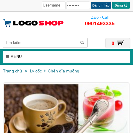
Đăng ký
Zalo - Call
0901493335
0
MENU
Trang chủ
Ly cốc ✧ Chén dĩa muỗng