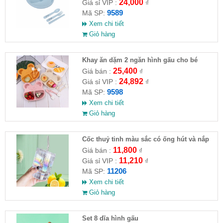
24,000
Giá sỉ VIP :
₫
9589
Mã SP:
Xem chi tiết
Giỏ hàng
Khay ăn dặm 2 ngăn hình gấu cho bé
(muỗng , nĩa)
25,400
Giá bán :
₫
24,892
Giá sỉ VIP :
₫
9598
Mã SP:
Xem chi tiết
Giỏ hàng
Cốc thuỷ tinh màu sắc có ống hút và nắp
đậy
11,800
Giá bán :
₫
11,210
Giá sỉ VIP :
₫
11206
Mã SP:
Xem chi tiết
Giỏ hàng
Set 8 dĩa hình gấu