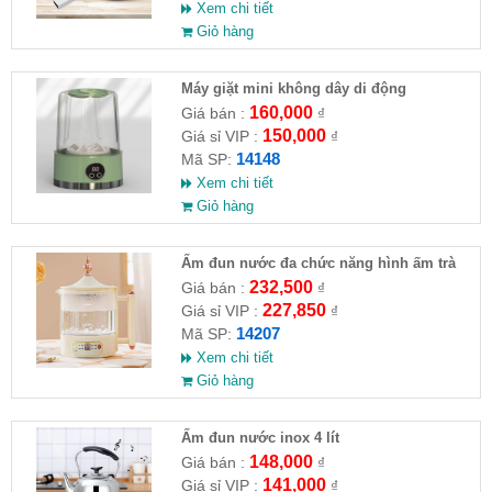
Xem chi tiết
Giỏ hàng
Máy giặt mini không dây di động
160,000
Giá bán :
₫
150,000
Giá sỉ VIP :
₫
14148
Mã SP:
Xem chi tiết
Giỏ hàng
Ấm đun nước đa chức năng hình ấm trà
232,500
Giá bán :
₫
227,850
Giá sỉ VIP :
₫
14207
Mã SP:
Xem chi tiết
Giỏ hàng
Ấm đun nước inox 4 lít
148,000
Giá bán :
₫
141,000
Giá sỉ VIP :
₫