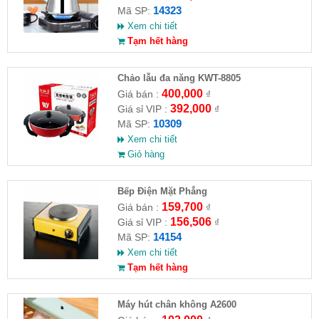
14323
Mã SP:
Xem chi tiết
Tạm hết hàng
Chảo lẫu đa năng KWT-8805
400,000
Giá bán :
₫
392,000
Giá sỉ VIP :
₫
10309
Mã SP:
Xem chi tiết
Giỏ hàng
Bếp Điện Mặt Phẳng
159,700
Giá bán :
₫
156,506
Giá sỉ VIP :
₫
14154
Mã SP:
Xem chi tiết
Tạm hết hàng
Máy hút chân không A2600