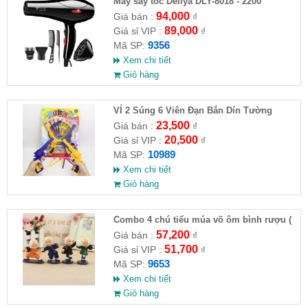
Máy sấy tóc Deliya DLY-8018 - 2200
94,000
Giá bán :
₫
89,000
Giá sỉ VIP :
₫
9356
Mã SP:
Xem chi tiết
Giỏ hàng
VỈ 2 Súng 6 Viên Đạn Bắn Dín Tường
23,500
Giá bán :
₫
20,500
Giá sỉ VIP :
₫
10989
Mã SP:
Xem chi tiết
Giỏ hàng
Combo 4 chú tiểu múa võ ôm bình rượu (
HĐ )
57,200
Giá bán :
₫
51,700
Giá sỉ VIP :
₫
9653
Mã SP:
Xem chi tiết
Giỏ hàng