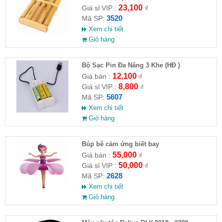
23,100
Giá sỉ VIP :
₫
3520
Mã SP:
Xem chi tiết
Giỏ hàng
Bộ Sạc Pin Đa Năng 3 Khe (HĐ )
12,100
Giá bán :
₫
8,800
Giá sỉ VIP :
₫
5607
Mã SP:
Xem chi tiết
Giỏ hàng
​Búp bê cảm ứng biết bay
55,000
Giá bán :
₫
50,000
Giá sỉ VIP :
₫
2628
Mã SP:
Xem chi tiết
Giỏ hàng