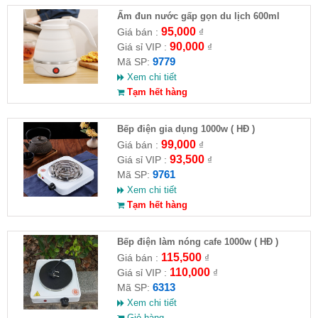
Ấm đun nước gấp gọn du lịch 600ml
95,000
Giá bán :
₫
90,000
Giá sỉ VIP :
₫
9779
Mã SP:
Xem chi tiết
Tạm hết hàng
Bếp điện gia dụng 1000w ( HĐ )
99,000
Giá bán :
₫
93,500
Giá sỉ VIP :
₫
9761
Mã SP:
Xem chi tiết
Tạm hết hàng
Bếp điện làm nóng cafe 1000w ( HĐ )
115,500
Giá bán :
₫
110,000
Giá sỉ VIP :
₫
6313
Mã SP:
Xem chi tiết
Giỏ hàng