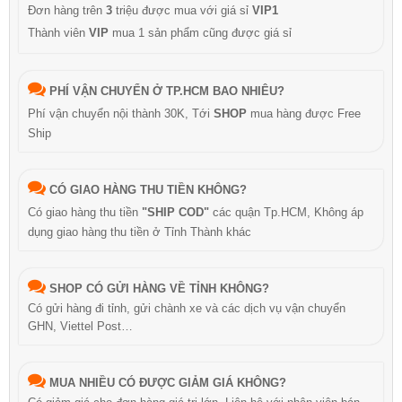
Đơn hàng trên
3
triệu được mua với giá sỉ
VIP1
Thành viên
VIP
mua 1 sản phẩm cũng được giá sỉ
PHÍ VẬN CHUYỂN Ở TP.HCM BAO NHIÊU?
Phí vận chuyển nội thành 30K, Tới
SHOP
mua hàng được Free
Ship
CÓ GIAO HÀNG THU TIỀN KHÔNG?
Có giao hàng thu tiền
"SHIP COD"
các quận Tp.HCM, Không áp
dụng giao hàng thu tiền ở Tỉnh Thành khác
SHOP CÓ GỬI HÀNG VỀ TỈNH KHÔNG?
Có gửi hàng đi tỉnh, gửi chành xe và các dịch vụ vận chuyển
GHN, Viettel Post…
MUA NHIỀU CÓ ĐƯỢC GIẢM GIÁ KHÔNG?