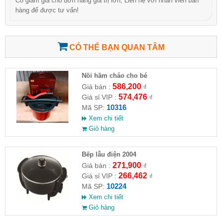
Có giảm giá cho đơn hàng giá trị lớn, Liên hệ với nhân viên bán
hàng để được tư vấn!
CÓ THỂ BẠN QUAN TÂM
Nồi hầm cháo cho bé
586,200
Giá bán :
₫
574,476
Giá sỉ VIP :
₫
10316
Mã SP:
Xem chi tiết
Giỏ hàng
Bếp lẫu điện 2004
271,900
Giá bán :
₫
266,462
Giá sỉ VIP :
₫
10224
Mã SP:
Xem chi tiết
Giỏ hàng