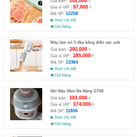
102,000
Giá bán :
₫
97,000
Giá sỉ VIP :
₫
12258
Mã SP:
Xem chi tiết
Giỏ hàng
Máy làm mì 5 đầu bằng điện sạc usb
292,000
Giá bán :
₫
285,000
Giá sỉ VIP :
₫
13364
Mã SP:
Xem chi tiết
Giỏ hàng
Nồi Nấu Hầm Đa Năng GT68
181,000
Giá bán :
₫
174,000
Giá sỉ VIP :
₫
11656
Mã SP:
Xem chi tiết
Giỏ hàng