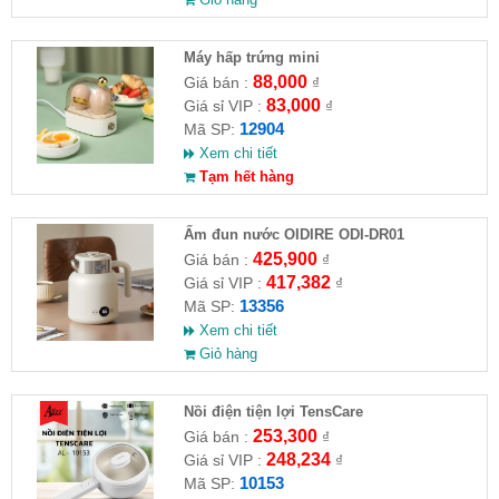
Máy hấp trứng mini
88,000
Giá bán :
₫
83,000
Giá sỉ VIP :
₫
12904
Mã SP:
Xem chi tiết
Tạm hết hàng
Ấm đun nước OIDIRE ODI-DR01
425,900
Giá bán :
₫
417,382
Giá sỉ VIP :
₫
13356
Mã SP:
Xem chi tiết
Giỏ hàng
Nồi điện tiện lợi TensCare
253,300
Giá bán :
₫
248,234
Giá sỉ VIP :
₫
10153
Mã SP: