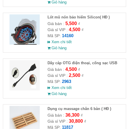
Giỏ hàng
Lót mũ nón bảo hiểm Silicon( HĐ )
5,500
Giá bán :
₫
4,500
Giá sỉ VIP :
₫
14160
Mã SP:
Xem chi tiết
Giỏ hàng
Dây cáp OTG điện thoại, cổng sạc USB
4,500
Giá bán :
₫
2,500
Giá sỉ VIP :
₫
2963
Mã SP:
Xem chi tiết
Giỏ hàng
Dụng cụ massage chân 6 bàn ( HĐ )
36,300
Giá bán :
₫
30,800
Giá sỉ VIP :
₫
11817
Mã SP: