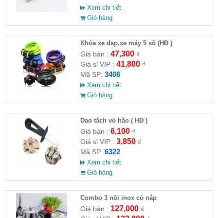
Xem chi tiết
Giỏ hàng
Khóa xe đạp,xe máy 5 số (HĐ )
47,300
Giá bán :
₫
41,800
Giá sỉ VIP :
₫
3406
Mã SP:
Xem chi tiết
Giỏ hàng
Dao tách vỏ hào ( HĐ )
6,100
Giá bán :
₫
3,850
Giá sỉ VIP :
₫
6322
Mã SP:
Xem chi tiết
Giỏ hàng
Combo 3 nồi inox có nắp
127,000
Giá bán :
₫