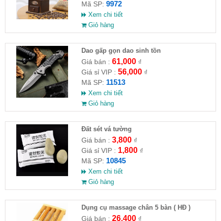
9972
Mã SP:
Xem chi tiết
Giỏ hàng
Dao gấp gọn dao sinh tồn
61,000
Giá bán :
₫
56,000
Giá sỉ VIP :
₫
11513
Mã SP:
Xem chi tiết
Giỏ hàng
Đất sét vá tường
3,800
Giá bán :
₫
1,800
Giá sỉ VIP :
₫
10845
Mã SP:
Xem chi tiết
Giỏ hàng
Dụng cụ massage chân 5 bàn ( HĐ )
26,400
Giá bán :
₫