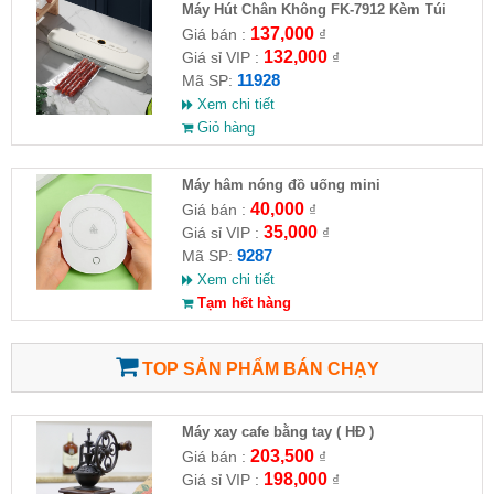
Máy Hút Chân Không FK-7912 Kèm Túi
137,000
Giá bán :
₫
132,000
Giá sỉ VIP :
₫
11928
Mã SP:
Xem chi tiết
Giỏ hàng
Máy hâm nóng đồ uống mini
16.5x12x2.8cm
40,000
Giá bán :
₫
35,000
Giá sỉ VIP :
₫
9287
Mã SP:
Xem chi tiết
Tạm hết hàng
TOP SẢN PHẨM BÁN CHẠY
Máy xay cafe bằng tay ( HĐ )
203,500
Giá bán :
₫
198,000
Giá sỉ VIP :
₫