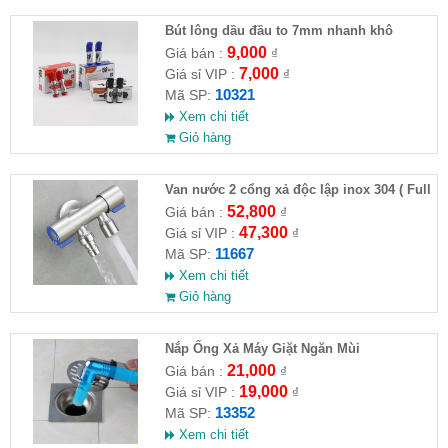
Bút lông dầu đầu to 7mm nhanh khô
9,000
Giá bán :
₫
7,000
Giá sỉ VIP :
₫
10321
Mã SP:
Xem chi tiết
Giỏ hàng
Van nước 2 cổng xả độc lập inox 304 ( Full
VAT )
52,800
Giá bán :
₫
47,300
Giá sỉ VIP :
₫
11667
Mã SP:
Xem chi tiết
Giỏ hàng
Nắp Ống Xả Máy Giặt Ngăn Mùi
21,000
Giá bán :
₫
19,000
Giá sỉ VIP :
₫
13352
Mã SP:
Xem chi tiết