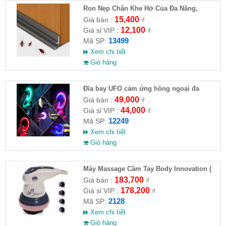
Ron Nẹp Chặn Khe Hở Của Đa Năng,
Chống Côn Trùng( HĐ )
15,400
Giá bán :
₫
12,100
Giá sỉ VIP :
₫
13499
Mã SP:
Xem chi tiết
Giỏ hàng
Đĩa bay UFO cảm ứng hồng ngoại đa
chiều tự động bay về
49,000
Giá bán :
₫
44,000
Giá sỉ VIP :
₫
12249
Mã SP:
Xem chi tiết
Giỏ hàng
Máy Massage Cầm Tay Body Innovation (
HĐ )
183,700
Giá bán :
₫
178,200
Giá sỉ VIP :
₫
2128
Mã SP:
Xem chi tiết
Giỏ hàng