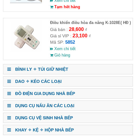
Xem chi tiết
Tạm hết hàng
Điều khiển điều hòa đa năng K-1028E( HĐ )
28,600
Giá bán :
₫
23,100
Giá sỉ VIP :
₫
5852
Mã SP:
Xem chi tiết
Giỏ hàng
BÌNH LY ✧ TÚI GIỮ NHIỆT
DAO ✧ KÉO CÁC LOẠI
ĐỒ ĐIỆN GIA DỤNG NHÀ BẾP
DỤNG CỤ NẤU ĂN CÁC LOẠI
DỤNG CỤ VỆ SINH NHÀ BẾP
KHAY ✧ KỆ ✧ HỘP NHÀ BẾP