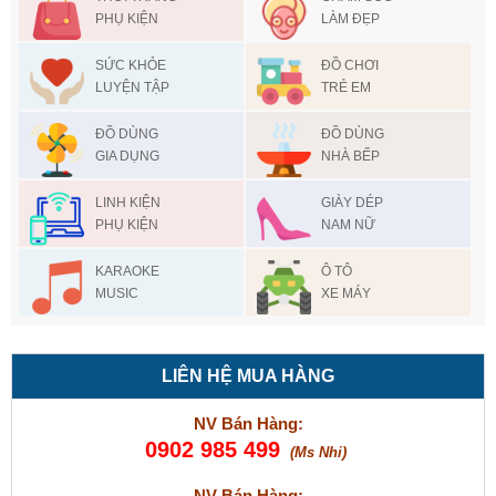
PHỤ KIỆN
LÀM ĐẸP
SỨC KHỎE
ĐỒ CHƠI
LUYỆN TẬP
TRẺ EM
ĐỒ DÙNG
ĐỒ DÙNG
GIA DỤNG
NHÀ BẾP
LINH KIỆN
GIÀY DÉP
PHỤ KIỆN
NAM NỮ
KARAOKE
Ô TÔ
MUSIC
XE MÁY
LIÊN HỆ MUA HÀNG
NV Bán Hàng:
0902 985 499
(Ms Nhi)
NV Bán Hàng: