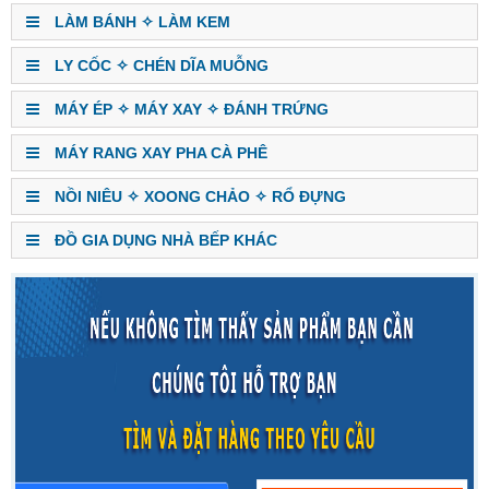
LÀM BÁNH ✧ LÀM KEM
LY CỐC ✧ CHÉN DĨA MUỖNG
MÁY ÉP ✧ MÁY XAY ✧ ĐÁNH TRỨNG
MÁY RANG XAY PHA CÀ PHÊ
NỒI NIÊU ✧ XOONG CHẢO ✧ RỔ ĐỰNG
ĐỒ GIA DỤNG NHÀ BẾP KHÁC