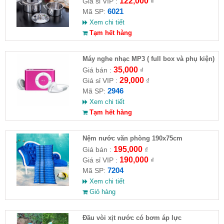
122,000
Giá sỉ VIP :
₫
6021
Mã SP:
Xem chi tiết
Tạm hết hàng
Máy nghe nhạc MP3 ( full box và phụ kiện)
35,000
Giá bán :
₫
29,000
Giá sỉ VIP :
₫
2946
Mã SP:
Xem chi tiết
Tạm hết hàng
Nệm nước văn phòng 190x75cm
195,000
Giá bán :
₫
190,000
Giá sỉ VIP :
₫
7204
Mã SP:
Xem chi tiết
Giỏ hàng
Đầu vòi xịt nước có bơm áp lực