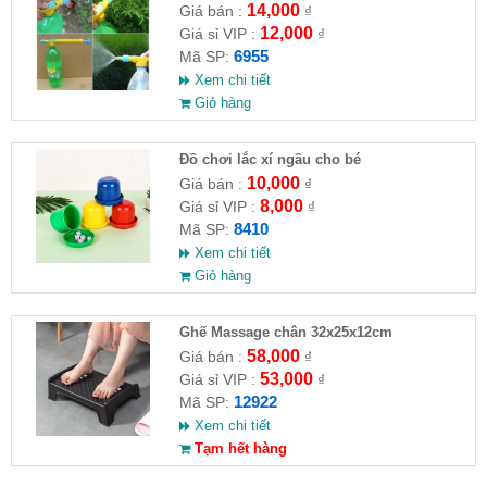
14,000
Giá bán :
₫
12,000
Giá sỉ VIP :
₫
6955
Mã SP:
Xem chi tiết
Giỏ hàng
Đồ chơi lắc xí ngầu cho bé
10,000
Giá bán :
₫
8,000
Giá sỉ VIP :
₫
8410
Mã SP:
Xem chi tiết
Giỏ hàng
Ghế Massage chân 32x25x12cm
58,000
Giá bán :
₫
53,000
Giá sỉ VIP :
₫
12922
Mã SP:
Xem chi tiết
Tạm hết hàng