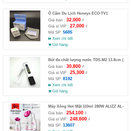
Ổ Cắm Du Lịch Honeys ECO-TV1
32,000
Giá bán :
₫
27,000
Giá sỉ VIP :
₫
5685
Mã SP:
Xem chi tiết
Giỏ hàng
Bút đa chất lượng nước TDS-M2 13.8cm (
HĐ )
30,800
Giá bán :
₫
25,300
Giá sỉ VIP :
₫
8192
Mã SP:
Xem chi tiết
Giỏ hàng
Máy Xông Hơi Mặt 110ml 280W ALIZZ AL-
13607( HĐ )
254,100
Giá bán :
₫
248,600
Giá sỉ VIP :
₫
13607
Mã SP: