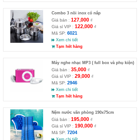
Combo 3 nồi inox có nắp
127,000
Giá bán :
₫
122,000
Giá sỉ VIP :
₫
6021
Mã SP:
Xem chi tiết
Tạm hết hàng
Máy nghe nhạc MP3 ( full box và phụ kiện)
35,000
Giá bán :
₫
29,000
Giá sỉ VIP :
₫
2946
Mã SP:
Xem chi tiết
Tạm hết hàng
Nệm nước văn phòng 190x75cm
195,000
Giá bán :
₫
190,000
Giá sỉ VIP :
₫
7204
Mã SP:
Xem chi tiết