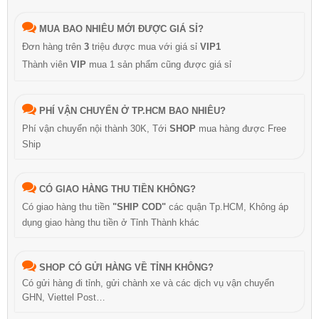
MUA BAO NHIÊU MỚI ĐƯỢC GIÁ SỈ?
Đơn hàng trên
3
triệu được mua với giá sỉ
VIP1
Thành viên
VIP
mua 1 sản phẩm cũng được giá sỉ
PHÍ VẬN CHUYỂN Ở TP.HCM BAO NHIÊU?
Phí vận chuyển nội thành 30K, Tới
SHOP
mua hàng được Free
Ship
CÓ GIAO HÀNG THU TIỀN KHÔNG?
Có giao hàng thu tiền
"SHIP COD"
các quận Tp.HCM, Không áp
dụng giao hàng thu tiền ở Tỉnh Thành khác
SHOP CÓ GỬI HÀNG VỀ TỈNH KHÔNG?
Có gửi hàng đi tỉnh, gửi chành xe và các dịch vụ vận chuyển
GHN, Viettel Post…