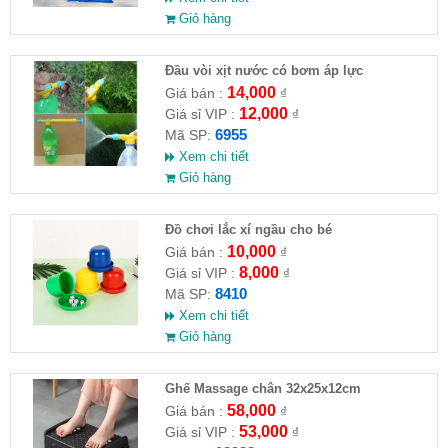
Giỏ hàng
Đầu vòi xịt nước có bơm áp lực
14,000
Giá bán :
₫
12,000
Giá sỉ VIP :
₫
6955
Mã SP:
Xem chi tiết
Giỏ hàng
Đồ chơi lắc xí ngầu cho bé
10,000
Giá bán :
₫
8,000
Giá sỉ VIP :
₫
8410
Mã SP:
Xem chi tiết
Giỏ hàng
Ghế Massage chân 32x25x12cm
58,000
Giá bán :
₫
53,000
Giá sỉ VIP :
₫