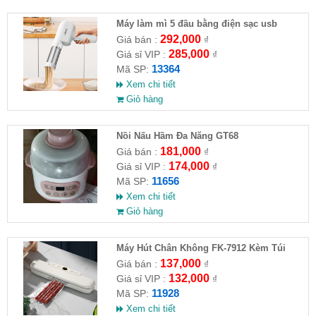
Máy làm mì 5 đầu bằng điện sạc usb
292,000
Giá bán :
₫
285,000
Giá sỉ VIP :
₫
13364
Mã SP:
Xem chi tiết
Giỏ hàng
Nồi Nấu Hầm Đa Năng GT68
181,000
Giá bán :
₫
174,000
Giá sỉ VIP :
₫
11656
Mã SP:
Xem chi tiết
Giỏ hàng
Máy Hút Chân Không FK-7912 Kèm Túi
137,000
Giá bán :
₫
132,000
Giá sỉ VIP :
₫
11928
Mã SP:
Xem chi tiết