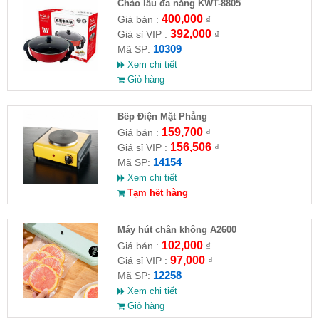
Chảo lẫu đa năng KWT-8805
400,000
Giá bán :
₫
392,000
Giá sỉ VIP :
₫
10309
Mã SP:
Xem chi tiết
Giỏ hàng
Bếp Điện Mặt Phẳng
159,700
Giá bán :
₫
156,506
Giá sỉ VIP :
₫
14154
Mã SP:
Xem chi tiết
Tạm hết hàng
Máy hút chân không A2600
102,000
Giá bán :
₫
97,000
Giá sỉ VIP :
₫
12258
Mã SP:
Xem chi tiết
Giỏ hàng