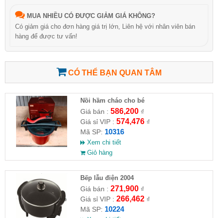
MUA NHIỀU CÓ ĐƯỢC GIẢM GIÁ KHÔNG?
Có giảm giá cho đơn hàng giá trị lớn, Liên hệ với nhân viên bán
hàng để được tư vấn!
CÓ THỂ BẠN QUAN TÂM
Nồi hầm cháo cho bé
586,200
Giá bán :
₫
574,476
Giá sỉ VIP :
₫
10316
Mã SP:
Xem chi tiết
Giỏ hàng
Bếp lẫu điện 2004
271,900
Giá bán :
₫
266,462
Giá sỉ VIP :
₫
10224
Mã SP: