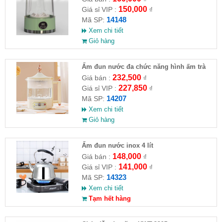
150,000
Giá sỉ VIP :
₫
14148
Mã SP:
Xem chi tiết
Giỏ hàng
Ấm đun nước đa chức năng hình ấm trà
232,500
Giá bán :
₫
227,850
Giá sỉ VIP :
₫
14207
Mã SP:
Xem chi tiết
Giỏ hàng
Ấm đun nước inox 4 lít
148,000
Giá bán :
₫
141,000
Giá sỉ VIP :
₫
14323
Mã SP:
Xem chi tiết
Tạm hết hàng