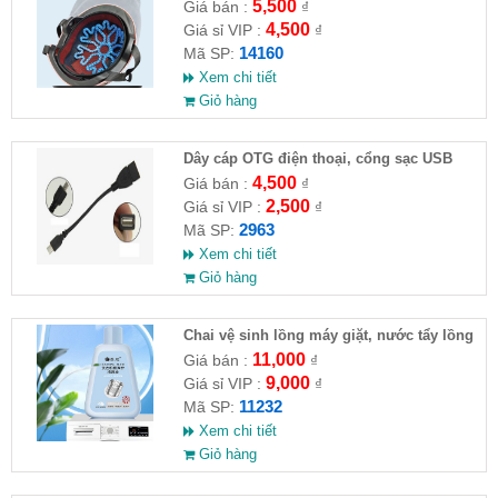
5,500
Giá bán :
₫
4,500
Giá sỉ VIP :
₫
14160
Mã SP:
Xem chi tiết
Giỏ hàng
Dây cáp OTG điện thoại, cổng sạc USB
4,500
Giá bán :
₫
2,500
Giá sỉ VIP :
₫
2963
Mã SP:
Xem chi tiết
Giỏ hàng
Chai vệ sinh lồng máy giặt, nước tẩy lồng
máy giặt CLEANING FLUID
11,000
Giá bán :
₫
9,000
Giá sỉ VIP :
₫
11232
Mã SP:
Xem chi tiết
Giỏ hàng