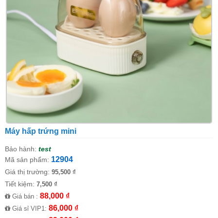
Máy hấp trứng mini
Bảo hành:
test
12904
Mã sản phẩm:
Giá thị trường:
95,500 ₫
Tiết kiệm:
7,500 ₫
88,000 ₫
Giá bán :
86,000 ₫
Giá sỉ VIP1: