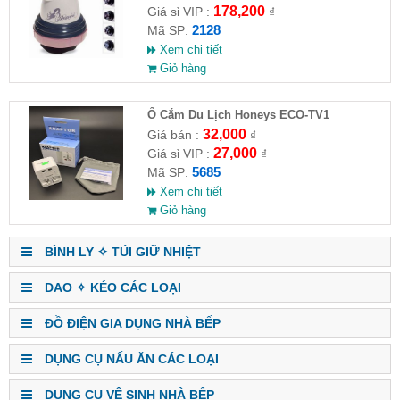
178,200
Giá sỉ VIP :
₫
2128
Mã SP:
Xem chi tiết
Giỏ hàng
Ổ Cắm Du Lịch Honeys ECO-TV1
32,000
Giá bán :
₫
27,000
Giá sỉ VIP :
₫
5685
Mã SP:
Xem chi tiết
Giỏ hàng
BÌNH LY ✧ TÚI GIỮ NHIỆT
DAO ✧ KÉO CÁC LOẠI
ĐỒ ĐIỆN GIA DỤNG NHÀ BẾP
DỤNG CỤ NẤU ĂN CÁC LOẠI
DỤNG CỤ VỆ SINH NHÀ BẾP