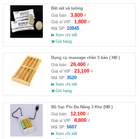
Đất sét vá tường
3,800
Giá bán :
₫
1,800
Giá sỉ VIP :
₫
10845
Mã SP:
Xem chi tiết
Giỏ hàng
Dụng cụ massage chân 5 bàn ( HĐ )
26,400
Giá bán :
₫
23,100
Giá sỉ VIP :
₫
3520
Mã SP:
Xem chi tiết
Giỏ hàng
Bộ Sạc Pin Đa Năng 3 Khe (HĐ )
12,100
Giá bán :
₫
8,800
Giá sỉ VIP :
₫
5607
Mã SP:
Xem chi tiết