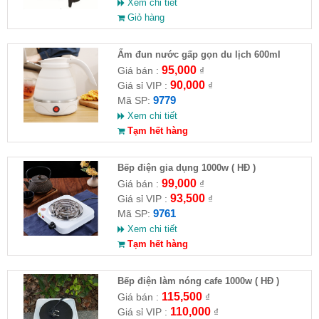
Xem chi tiết
Giỏ hàng
Ấm đun nước gấp gọn du lịch 600ml
95,000
Giá bán :
₫
90,000
Giá sỉ VIP :
₫
9779
Mã SP:
Xem chi tiết
Tạm hết hàng
Bếp điện gia dụng 1000w ( HĐ )
99,000
Giá bán :
₫
93,500
Giá sỉ VIP :
₫
9761
Mã SP:
Xem chi tiết
Tạm hết hàng
Bếp điện làm nóng cafe 1000w ( HĐ )
115,500
Giá bán :
₫
110,000
Giá sỉ VIP :
₫