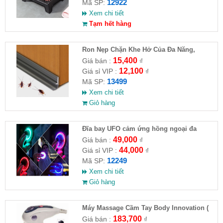
12922
Mã SP:
Xem chi tiết
Tạm hết hàng
Ron Nẹp Chặn Khe Hở Của Đa Năng,
Chống Côn Trùng( HĐ )
15,400
Giá bán :
₫
12,100
Giá sỉ VIP :
₫
13499
Mã SP:
Xem chi tiết
Giỏ hàng
Đĩa bay UFO cảm ứng hồng ngoại đa
chiều tự động bay về
49,000
Giá bán :
₫
44,000
Giá sỉ VIP :
₫
12249
Mã SP:
Xem chi tiết
Giỏ hàng
Máy Massage Cầm Tay Body Innovation (
HĐ )
183,700
Giá bán :
₫