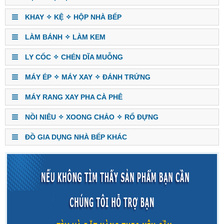
KHAY ✧ KỆ ✧ HỘP NHÀ BẾP
LÀM BÁNH ✧ LÀM KEM
LY CỐC ✧ CHÉN DĨA MUỖNG
MÁY ÉP ✧ MÁY XAY ✧ ĐÁNH TRỨNG
MÁY RANG XAY PHA CÀ PHÊ
NỒI NIÊU ✧ XOONG CHẢO ✧ RỔ ĐỰNG
ĐỒ GIA DỤNG NHÀ BẾP KHÁC