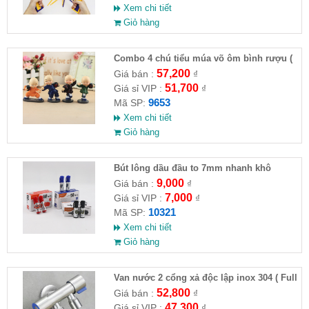
Xem chi tiết
Giỏ hàng
Combo 4 chú tiểu múa võ ôm bình rượu (
HĐ )
57,200
Giá bán :
₫
51,700
Giá sỉ VIP :
₫
9653
Mã SP:
Xem chi tiết
Giỏ hàng
Bút lông dầu đầu to 7mm nhanh khô
9,000
Giá bán :
₫
7,000
Giá sỉ VIP :
₫
10321
Mã SP:
Xem chi tiết
Giỏ hàng
Van nước 2 cổng xả độc lập inox 304 ( Full
VAT )
52,800
Giá bán :
₫
47,300
Giá sỉ VIP :
₫