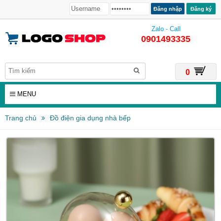
Đăng ký
Zalo - Call
0901493335
0
MENU
Trang chủ
Đồ điện gia dụng nhà bếp