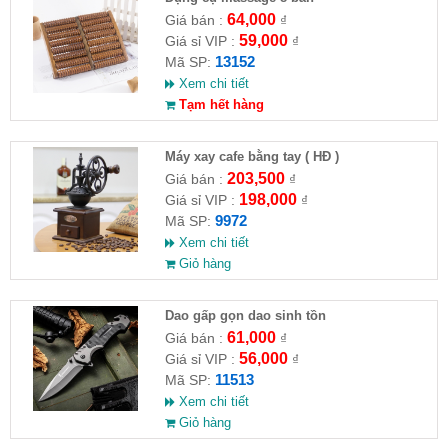
64,000
Giá bán :
₫
59,000
Giá sỉ VIP :
₫
13152
Mã SP:
Xem chi tiết
Tạm hết hàng
Máy xay cafe bằng tay ( HĐ )
203,500
Giá bán :
₫
198,000
Giá sỉ VIP :
₫
9972
Mã SP:
Xem chi tiết
Giỏ hàng
Dao gấp gọn dao sinh tồn
61,000
Giá bán :
₫
56,000
Giá sỉ VIP :
₫
11513
Mã SP:
Xem chi tiết
Giỏ hàng