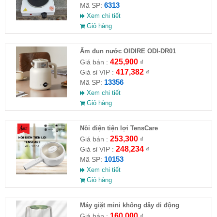
6313
Mã SP:
Xem chi tiết
Giỏ hàng
Ấm đun nước OIDIRE ODI-DR01
425,900
Giá bán :
₫
417,382
Giá sỉ VIP :
₫
13356
Mã SP:
Xem chi tiết
Giỏ hàng
Nồi điện tiện lợi TensCare
253,300
Giá bán :
₫
248,234
Giá sỉ VIP :
₫
10153
Mã SP:
Xem chi tiết
Giỏ hàng
Máy giặt mini không dây di động
160,000
Giá bán :
₫