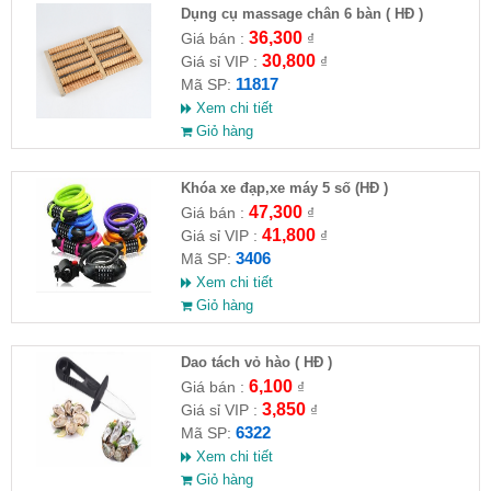
Dụng cụ massage chân 6 bàn ( HĐ )
36,300
Giá bán :
₫
30,800
Giá sỉ VIP :
₫
11817
Mã SP:
Xem chi tiết
Giỏ hàng
Khóa xe đạp,xe máy 5 số (HĐ )
47,300
Giá bán :
₫
41,800
Giá sỉ VIP :
₫
3406
Mã SP:
Xem chi tiết
Giỏ hàng
Dao tách vỏ hào ( HĐ )
6,100
Giá bán :
₫
3,850
Giá sỉ VIP :
₫
6322
Mã SP:
Xem chi tiết
Giỏ hàng