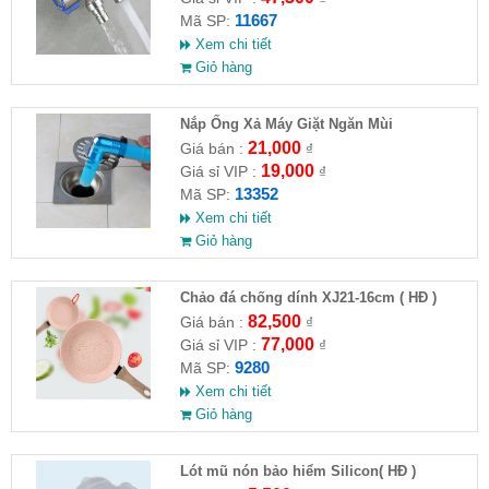
11667
Mã SP:
Xem chi tiết
Giỏ hàng
Nắp Ống Xả Máy Giặt Ngăn Mùi
21,000
Giá bán :
₫
19,000
Giá sỉ VIP :
₫
13352
Mã SP:
Xem chi tiết
Giỏ hàng
Chảo đá chống dính XJ21-16cm ( HĐ )
82,500
Giá bán :
₫
77,000
Giá sỉ VIP :
₫
9280
Mã SP:
Xem chi tiết
Giỏ hàng
Lót mũ nón bảo hiểm Silicon( HĐ )