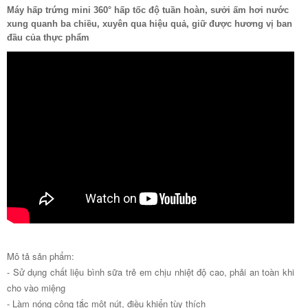
Máy hấp trứng mini 360° hấp tốc độ tuần hoàn, sưởi ấm hơi nước
xung quanh ba chiều, xuyên qua hiệu quả, giữ được hương vị ban
đầu của thực phẩm
Mô tả sản phẩm:
- Sử dụng chất liệu bình sữa trẻ em chịu nhiệt độ cao, phải an toàn khi
cho vào miệng
- Làm nóng công tắc một nút, điều khiển tùy thích