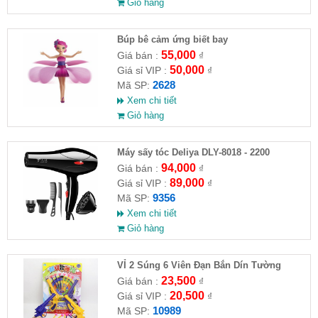
Giỏ hàng
​Búp bê cảm ứng biết bay
55,000
Giá bán :
₫
50,000
Giá sỉ VIP :
₫
2628
Mã SP:
Xem chi tiết
Giỏ hàng
Máy sấy tóc Deliya DLY-8018 - 2200
94,000
Giá bán :
₫
89,000
Giá sỉ VIP :
₫
9356
Mã SP:
Xem chi tiết
Giỏ hàng
VỈ 2 Súng 6 Viên Đạn Bắn Dín Tường
23,500
Giá bán :
₫
20,500
Giá sỉ VIP :
₫
10989
Mã SP: