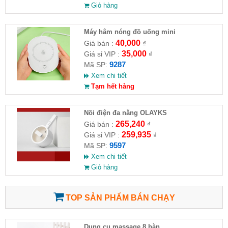
Giỏ hàng
Máy hâm nóng đồ uống mini
16.5x12x2.8cm
40,000
Giá bán :
₫
35,000
Giá sỉ VIP :
₫
9287
Mã SP:
Xem chi tiết
Tạm hết hàng
Nồi điện đa năng OLAYKS
265,240
Giá bán :
₫
259,935
Giá sỉ VIP :
₫
9597
Mã SP:
Xem chi tiết
Giỏ hàng
TOP SẢN PHẨM BÁN CHẠY
Dụng cụ massage 8 bàn