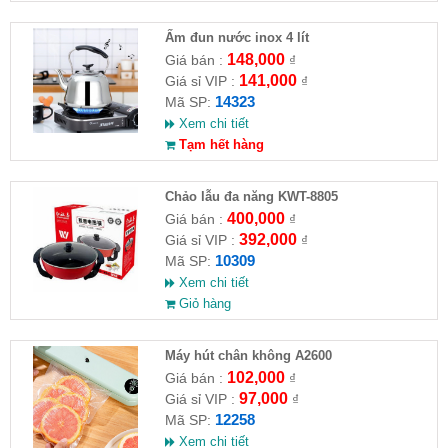
Ấm đun nước inox 4 lít
148,000
Giá bán :
₫
141,000
Giá sỉ VIP :
₫
14323
Mã SP:
Xem chi tiết
Tạm hết hàng
Chảo lẫu đa năng KWT-8805
400,000
Giá bán :
₫
392,000
Giá sỉ VIP :
₫
10309
Mã SP:
Xem chi tiết
Giỏ hàng
Máy hút chân không A2600
102,000
Giá bán :
₫
97,000
Giá sỉ VIP :
₫
12258
Mã SP:
Xem chi tiết