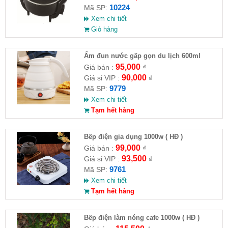
10224
Mã SP:
Xem chi tiết
Giỏ hàng
Ấm đun nước gấp gọn du lịch 600ml
95,000
Giá bán :
₫
90,000
Giá sỉ VIP :
₫
9779
Mã SP:
Xem chi tiết
Tạm hết hàng
Bếp điện gia dụng 1000w ( HĐ )
99,000
Giá bán :
₫
93,500
Giá sỉ VIP :
₫
9761
Mã SP:
Xem chi tiết
Tạm hết hàng
Bếp điện làm nóng cafe 1000w ( HĐ )