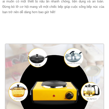
ai muốn có một thiết bị nấu ăn nhanh chóng, tiện dụng và an toàn.
Đừng bỏ lỡ cơ hội mang về một chiếc bếp giúp cuộc sống bếp núc của
bạn trở nên dễ dàng hơn bao giờ hết!