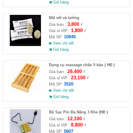
Giỏ hàng
Đất sét vá tường
3,800
Giá bán :
₫
1,800
Giá sỉ VIP :
₫
10845
Mã SP:
Xem chi tiết
Giỏ hàng
Dụng cụ massage chân 5 bàn ( HĐ )
26,400
Giá bán :
₫
23,100
Giá sỉ VIP :
₫
3520
Mã SP:
Xem chi tiết
Giỏ hàng
Bộ Sạc Pin Đa Năng 3 Khe (HĐ )
12,100
Giá bán :
₫
8,800
Giá sỉ VIP :
₫
5607
Mã SP: