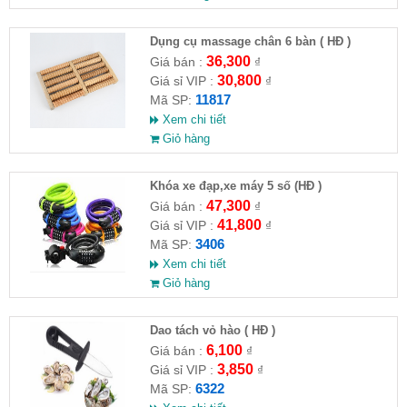
Dụng cụ massage chân 6 bàn ( HĐ )
36,300
Giá bán :
₫
30,800
Giá sỉ VIP :
₫
11817
Mã SP:
Xem chi tiết
Giỏ hàng
Khóa xe đạp,xe máy 5 số (HĐ )
47,300
Giá bán :
₫
41,800
Giá sỉ VIP :
₫
3406
Mã SP:
Xem chi tiết
Giỏ hàng
Dao tách vỏ hào ( HĐ )
6,100
Giá bán :
₫
3,850
Giá sỉ VIP :
₫
6322
Mã SP: