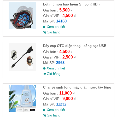
Lót mũ nón bảo hiểm Silicon( HĐ )
5,500
Giá bán :
₫
4,500
Giá sỉ VIP :
₫
14160
Mã SP:
Xem chi tiết
Giỏ hàng
Dây cáp OTG điện thoại, cổng sạc USB
4,500
Giá bán :
₫
2,500
Giá sỉ VIP :
₫
2963
Mã SP:
Xem chi tiết
Giỏ hàng
Chai vệ sinh lồng máy giặt, nước tẩy lồng
máy giặt CLEANING FLUID
11,000
Giá bán :
₫
9,000
Giá sỉ VIP :
₫
11232
Mã SP:
Xem chi tiết
Giỏ hàng