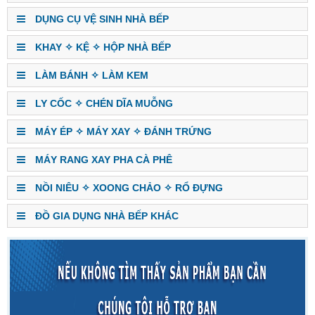
DỤNG CỤ VỆ SINH NHÀ BẾP
KHAY ✧ KỆ ✧ HỘP NHÀ BẾP
LÀM BÁNH ✧ LÀM KEM
LY CỐC ✧ CHÉN DĨA MUỖNG
MÁY ÉP ✧ MÁY XAY ✧ ĐÁNH TRỨNG
MÁY RANG XAY PHA CÀ PHÊ
NỒI NIÊU ✧ XOONG CHẢO ✧ RỔ ĐỰNG
ĐỒ GIA DỤNG NHÀ BẾP KHÁC