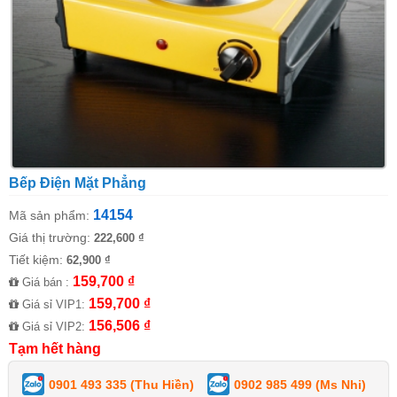
Bếp Điện Mặt Phẳng
14154
Mã sản phẩm:
Giá thị trường:
222,600 ₫
Tiết kiệm:
62,900 ₫
159,700 ₫
Giá bán :
159,700 ₫
Giá sỉ VIP1:
156,506 ₫
Giá sỉ VIP2:
Tạm hết hàng
0901 493 335 (Thu Hiền)
0902 985 499 (Ms Nhi)