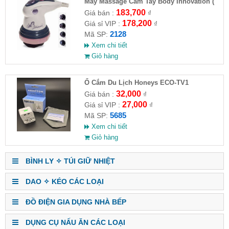
Máy Massage Cầm Tay Body Innovation (
HĐ )
183,700
Giá bán :
₫
178,200
Giá sỉ VIP :
₫
2128
Mã SP:
Xem chi tiết
Giỏ hàng
Ổ Cắm Du Lịch Honeys ECO-TV1
32,000
Giá bán :
₫
27,000
Giá sỉ VIP :
₫
5685
Mã SP:
Xem chi tiết
Giỏ hàng
BÌNH LY ✧ TÚI GIỮ NHIỆT
DAO ✧ KÉO CÁC LOẠI
ĐỒ ĐIỆN GIA DỤNG NHÀ BẾP
DỤNG CỤ NẤU ĂN CÁC LOẠI