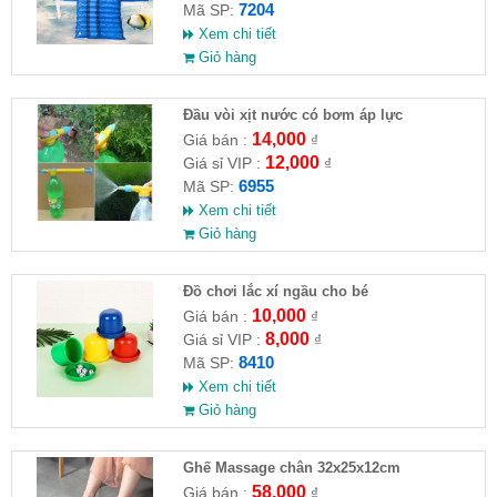
7204
Mã SP:
Xem chi tiết
Giỏ hàng
Đầu vòi xịt nước có bơm áp lực
14,000
Giá bán :
₫
12,000
Giá sỉ VIP :
₫
6955
Mã SP:
Xem chi tiết
Giỏ hàng
Đồ chơi lắc xí ngầu cho bé
10,000
Giá bán :
₫
8,000
Giá sỉ VIP :
₫
8410
Mã SP:
Xem chi tiết
Giỏ hàng
Ghế Massage chân 32x25x12cm
58,000
Giá bán :
₫