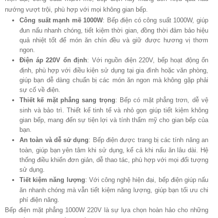
nướng vượt trội, phù hợp với mọi không gian bếp.
Công suất mạnh mẽ 1000W
: Bếp điện có công suất 1000W, giúp
đun nấu nhanh chóng, tiết kiệm thời gian, đồng thời đảm bảo hiệu
quả nhiệt tốt để món ăn chín đều và giữ được hương vị thơm
ngon.
Điện áp 220V ổn định
: Với nguồn điện 220V, bếp hoạt động ổn
định, phù hợp với điều kiện sử dụng tại gia đình hoặc văn phòng,
giúp bạn dễ dàng chuẩn bị các món ăn ngon mà không gặp phải
sự cố về điện.
Thiết kế mặt phẳng sang trọng
: Bếp có mặt phẳng trơn, dễ vệ
sinh và bảo trì. Thiết kế tinh tế và nhỏ gọn giúp tiết kiệm không
gian bếp, mang đến sự tiện lợi và tính thẩm mỹ cho gian bếp của
bạn.
An toàn và dễ sử dụng
: Bếp điện được trang bị các tính năng an
toàn, giúp bạn yên tâm khi sử dụng, kể cả khi nấu ăn lâu dài. Hệ
thống điều khiển đơn giản, dễ thao tác, phù hợp với mọi đối tượng
sử dụng.
Tiết kiệm năng lượng
: Với công nghệ hiện đại, bếp điện giúp nấu
ăn nhanh chóng mà vẫn tiết kiệm năng lượng, giúp bạn tối ưu chi
phí điện năng.
Bếp điện mặt phẳng 1000W 220V là sự lựa chọn hoàn hảo cho những