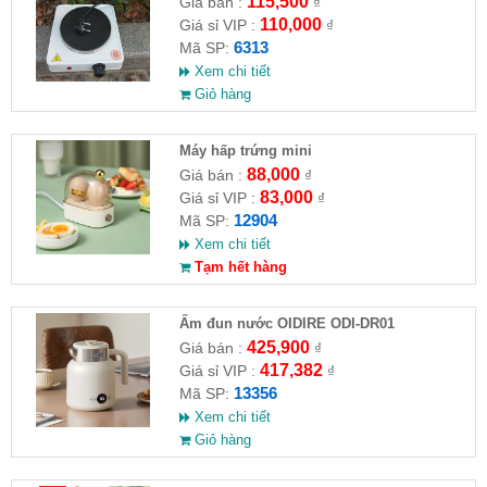
115,500
Giá bán :
₫
110,000
Giá sỉ VIP :
₫
6313
Mã SP:
Xem chi tiết
Giỏ hàng
Máy hấp trứng mini
88,000
Giá bán :
₫
83,000
Giá sỉ VIP :
₫
12904
Mã SP:
Xem chi tiết
Tạm hết hàng
Ấm đun nước OIDIRE ODI-DR01
425,900
Giá bán :
₫
417,382
Giá sỉ VIP :
₫
13356
Mã SP:
Xem chi tiết
Giỏ hàng