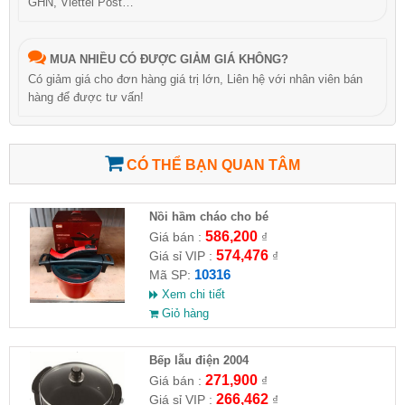
GHN, Viettel Post…
MUA NHIỀU CÓ ĐƯỢC GIẢM GIÁ KHÔNG?
Có giảm giá cho đơn hàng giá trị lớn, Liên hệ với nhân viên bán
hàng để được tư vấn!
CÓ THỂ BẠN QUAN TÂM
Nồi hầm cháo cho bé
586,200
Giá bán :
₫
574,476
Giá sỉ VIP :
₫
10316
Mã SP:
Xem chi tiết
Giỏ hàng
Bếp lẫu điện 2004
271,900
Giá bán :
₫
266,462
Giá sỉ VIP :
₫