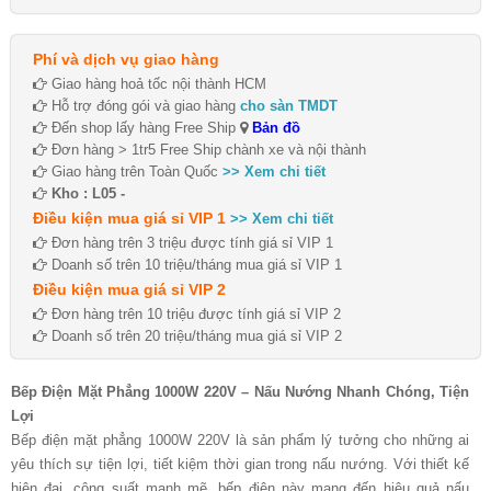
Phí và dịch vụ giao hàng
Giao hàng hoả tốc nội thành HCM
Hỗ trợ đóng gói và giao hàng
cho sàn TMDT
Đến shop lấy hàng Free Ship
Bản đồ
Đơn hàng > 1tr5 Free Ship chành xe và nội thành
Giao hàng trên Toàn Quốc
>> Xem chi tiết
Kho : L05 -
Điều kiện mua giá sỉ VIP 1
>> Xem chi tiết
Đơn hàng trên 3 triệu được tính giá sỉ VIP 1
Doanh số trên 10 triệu/tháng mua giá sỉ VIP 1
Điều kiện mua giá sỉ VIP 2
Đơn hàng trên 10 triệu được tính giá sỉ VIP 2
Doanh số trên 20 triệu/tháng mua giá sỉ VIP 2
Bếp Điện Mặt Phẳng 1000W 220V – Nấu Nướng Nhanh Chóng, Tiện
Lợi
Bếp điện mặt phẳng 1000W 220V là sản phẩm lý tưởng cho những ai
yêu thích sự tiện lợi, tiết kiệm thời gian trong nấu nướng. Với thiết kế
hiện đại, công suất mạnh mẽ, bếp điện này mang đến hiệu quả nấu