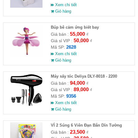
Xem chi tiết
Giỏ hàng
​Búp bê cảm ứng biết bay
55,000
Giá bán :
₫
50,000
Giá sỉ VIP :
₫
2628
Mã SP:
Xem chi tiết
Giỏ hàng
Máy sấy tóc Deliya DLY-8018 - 2200
94,000
Giá bán :
₫
89,000
Giá sỉ VIP :
₫
9356
Mã SP:
Xem chi tiết
Giỏ hàng
VỈ 2 Súng 6 Viên Đạn Bắn Dín Tường
23,500
Giá bán :
₫