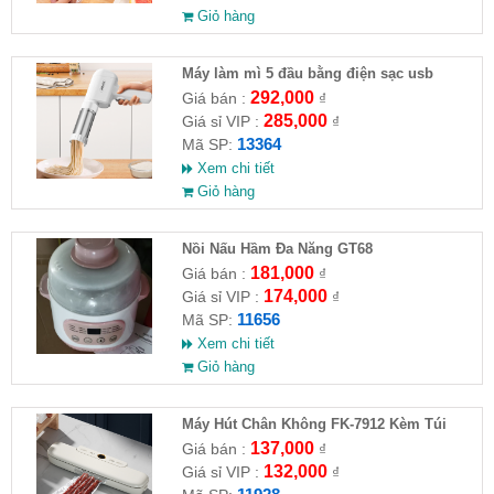
Giỏ hàng
Máy làm mì 5 đầu bằng điện sạc usb
292,000
Giá bán :
₫
285,000
Giá sỉ VIP :
₫
13364
Mã SP:
Xem chi tiết
Giỏ hàng
Nồi Nấu Hầm Đa Năng GT68
181,000
Giá bán :
₫
174,000
Giá sỉ VIP :
₫
11656
Mã SP:
Xem chi tiết
Giỏ hàng
Máy Hút Chân Không FK-7912 Kèm Túi
137,000
Giá bán :
₫
132,000
Giá sỉ VIP :
₫