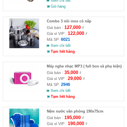
Xem chi tiết
Giỏ hàng
Combo 3 nồi inox có nắp
127,000
Giá bán :
₫
122,000
Giá sỉ VIP :
₫
6021
Mã SP:
Xem chi tiết
Tạm hết hàng
Máy nghe nhạc MP3 ( full box và phụ kiện)
35,000
Giá bán :
₫
29,000
Giá sỉ VIP :
₫
2946
Mã SP:
Xem chi tiết
Tạm hết hàng
Nệm nước văn phòng 190x75cm
195,000
Giá bán :
₫
190,000
Giá sỉ VIP :
₫