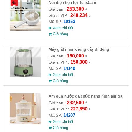
Nồi điện tiện lợi TensCare
253,300
Giá bán :
₫
248,234
Giá sỉ VIP :
₫
10153
Mã SP:
Xem chi tiết
Giỏ hàng
Máy giặt mini không dây di động
160,000
Giá bán :
₫
150,000
Giá sỉ VIP :
₫
14148
Mã SP:
Xem chi tiết
Giỏ hàng
Ấm đun nước đa chức năng hình ấm trà
232,500
Giá bán :
₫
227,850
Giá sỉ VIP :
₫
14207
Mã SP:
Xem chi tiết
Giỏ hàng