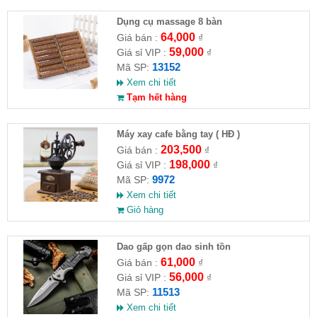
Dụng cụ massage 8 bàn
64,000
Giá bán :
₫
59,000
Giá sỉ VIP :
₫
13152
Mã SP:
Xem chi tiết
Tạm hết hàng
Máy xay cafe bằng tay ( HĐ )
203,500
Giá bán :
₫
198,000
Giá sỉ VIP :
₫
9972
Mã SP:
Xem chi tiết
Giỏ hàng
Dao gấp gọn dao sinh tồn
61,000
Giá bán :
₫
56,000
Giá sỉ VIP :
₫
11513
Mã SP:
Xem chi tiết