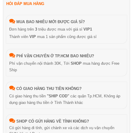
HỎI ĐÁP MUA HÀNG
MUA BAO NHIÊU MỚI ĐƯỢC GIÁ SỈ?
Đơn hàng trên
3
triệu được mua với giá sỉ
VIP1
Thành viên
VIP
mua 1 sản phẩm cũng được giá sỉ
PHÍ VẬN CHUYỂN Ở TP.HCM BAO NHIÊU?
Phí vận chuyển nội thành 30K, Tới
SHOP
mua hàng được Free
Ship
CÓ GIAO HÀNG THU TIỀN KHÔNG?
Có giao hàng thu tiền
"SHIP COD"
các quận Tp.HCM, Không áp
dụng giao hàng thu tiền ở Tỉnh Thành khác
SHOP CÓ GỬI HÀNG VỀ TỈNH KHÔNG?
Có gửi hàng đi tỉnh, gửi chành xe và các dịch vụ vận chuyển