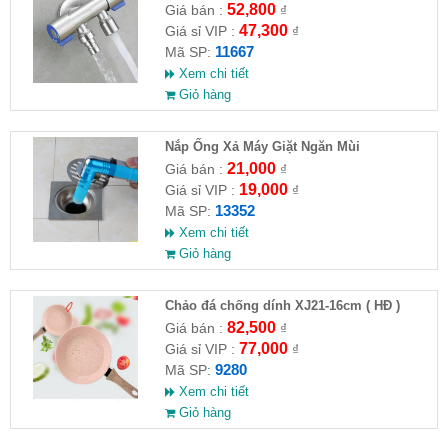
VAT )
52,800
Giá bán :
₫
47,300
Giá sỉ VIP :
₫
11667
Mã SP:
Xem chi tiết
Giỏ hàng
Nắp Ống Xả Máy Giặt Ngăn Mùi
21,000
Giá bán :
₫
19,000
Giá sỉ VIP :
₫
13352
Mã SP:
Xem chi tiết
Giỏ hàng
Chảo đá chống dính XJ21-16cm ( HĐ )
82,500
Giá bán :
₫
77,000
Giá sỉ VIP :
₫
9280
Mã SP:
Xem chi tiết
Giỏ hàng