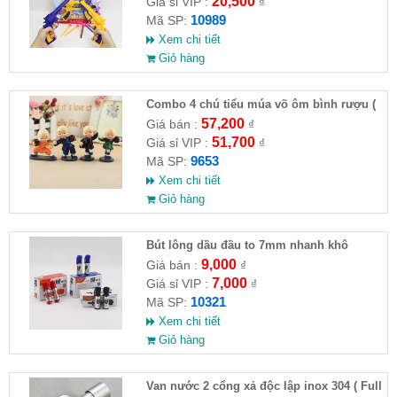
20,500
Giá sỉ VIP :
₫
10989
Mã SP:
Xem chi tiết
Giỏ hàng
Combo 4 chú tiểu múa võ ôm bình rượu (
HĐ )
57,200
Giá bán :
₫
51,700
Giá sỉ VIP :
₫
9653
Mã SP:
Xem chi tiết
Giỏ hàng
Bút lông dầu đầu to 7mm nhanh khô
9,000
Giá bán :
₫
7,000
Giá sỉ VIP :
₫
10321
Mã SP:
Xem chi tiết
Giỏ hàng
Van nước 2 cổng xả độc lập inox 304 ( Full