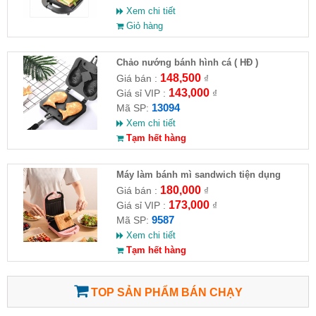
Xem chi tiết
Giỏ hàng
Chảo nướng bánh hình cá ( HĐ )
148,500
Giá bán :
₫
143,000
Giá sỉ VIP :
₫
13094
Mã SP:
Xem chi tiết
Tạm hết hàng
Máy làm bánh mì sandwich tiện dụng
180,000
Giá bán :
₫
173,000
Giá sỉ VIP :
₫
9587
Mã SP:
Xem chi tiết
Tạm hết hàng
TOP SẢN PHẨM BÁN CHẠY