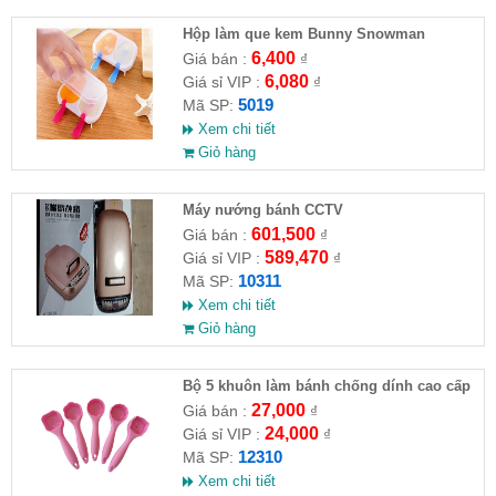
Hộp làm que kem Bunny Snowman
6,400
Giá bán :
₫
6,080
Giá sỉ VIP :
₫
5019
Mã SP:
Xem chi tiết
Giỏ hàng
Máy nướng bánh CCTV
601,500
Giá bán :
₫
589,470
Giá sỉ VIP :
₫
10311
Mã SP:
Xem chi tiết
Giỏ hàng
Bộ 5 khuôn làm bánh chống dính cao cấp
27,000
Giá bán :
₫
24,000
Giá sỉ VIP :
₫
12310
Mã SP:
Xem chi tiết