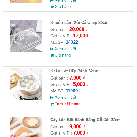
Xem chi tiết
Giỏ hàng
Khuôn Làm Xôi Cá Chép 25cm
20,000
Giá bán :
₫
17,000
Giá sỉ VIP :
₫
14322
Mã SP:
Xem chi tiết
Giỏ hàng
Khăn Lót Hấp Bánh 32cm
7,000
Giá bán :
₫
5,000
Giá sỉ VIP :
₫
11090
Mã SP:
Xem chi tiết
Tạm hết hàng
Cây Lăn Bột Bánh Bằng Gỗ Dài 27cm
9,000
Giá bán :
₫
7,000
Giá sỉ VIP :
₫