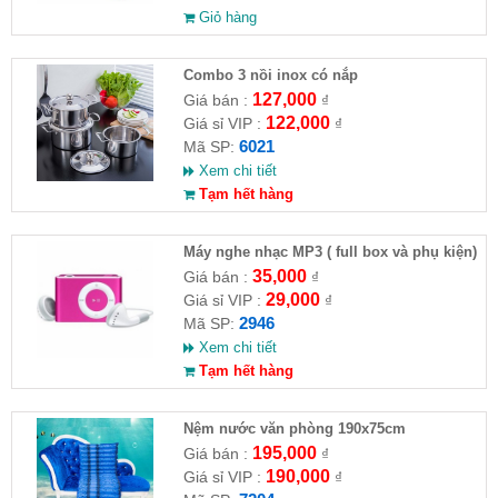
Giỏ hàng
Combo 3 nồi inox có nắp
127,000
Giá bán :
₫
122,000
Giá sỉ VIP :
₫
6021
Mã SP:
Xem chi tiết
Tạm hết hàng
Máy nghe nhạc MP3 ( full box và phụ kiện)
35,000
Giá bán :
₫
29,000
Giá sỉ VIP :
₫
2946
Mã SP:
Xem chi tiết
Tạm hết hàng
Nệm nước văn phòng 190x75cm
195,000
Giá bán :
₫
190,000
Giá sỉ VIP :
₫