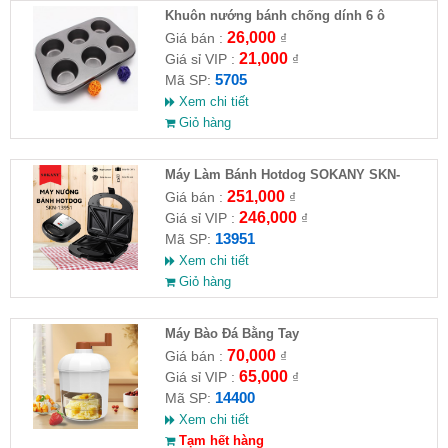
Khuôn nướng bánh chống dính 6 ô
26,000
Giá bán :
₫
21,000
Giá sỉ VIP :
₫
5705
Mã SP:
Xem chi tiết
Giỏ hàng
Máy Làm Bánh Hotdog SOKANY SKN-
13951
251,000
Giá bán :
₫
246,000
Giá sỉ VIP :
₫
13951
Mã SP:
Xem chi tiết
Giỏ hàng
Máy Bào Đá Bằng Tay
70,000
Giá bán :
₫
65,000
Giá sỉ VIP :
₫
14400
Mã SP:
Xem chi tiết
Tạm hết hàng