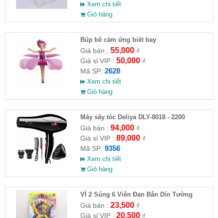
Xem chi tiết
Giỏ hàng
​Búp bê cảm ứng biết bay
55,000
Giá bán :
₫
50,000
Giá sỉ VIP :
₫
2628
Mã SP:
Xem chi tiết
Giỏ hàng
Máy sấy tóc Deliya DLY-8018 - 2200
94,000
Giá bán :
₫
89,000
Giá sỉ VIP :
₫
9356
Mã SP:
Xem chi tiết
Giỏ hàng
VỈ 2 Súng 6 Viên Đạn Bắn Dín Tường
23,500
Giá bán :
₫
20,500
Giá sỉ VIP :
₫