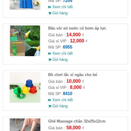
7204
Mã SP:
Xem chi tiết
Giỏ hàng
Đầu vòi xịt nước có bơm áp lực
14,000
Giá bán :
₫
12,000
Giá sỉ VIP :
₫
6955
Mã SP:
Xem chi tiết
Giỏ hàng
Đồ chơi lắc xí ngầu cho bé
10,000
Giá bán :
₫
8,000
Giá sỉ VIP :
₫
8410
Mã SP:
Xem chi tiết
Giỏ hàng
Ghế Massage chân 32x25x12cm
58,000
Giá bán :
₫