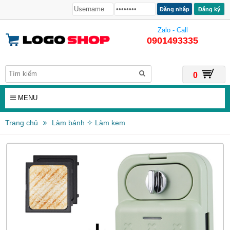
Đăng ký
Zalo - Call
0901493335
0
MENU
Trang chủ
Làm bánh ✧ Làm kem