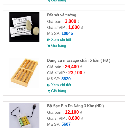
Giỏ hàng
Đất sét vá tường
3,800
Giá bán :
₫
1,800
Giá sỉ VIP :
₫
10845
Mã SP:
Xem chi tiết
Giỏ hàng
Dụng cụ massage chân 5 bàn ( HĐ )
26,400
Giá bán :
₫
23,100
Giá sỉ VIP :
₫
3520
Mã SP:
Xem chi tiết
Giỏ hàng
Bộ Sạc Pin Đa Năng 3 Khe (HĐ )
12,100
Giá bán :
₫
8,800
Giá sỉ VIP :
₫
5607
Mã SP: