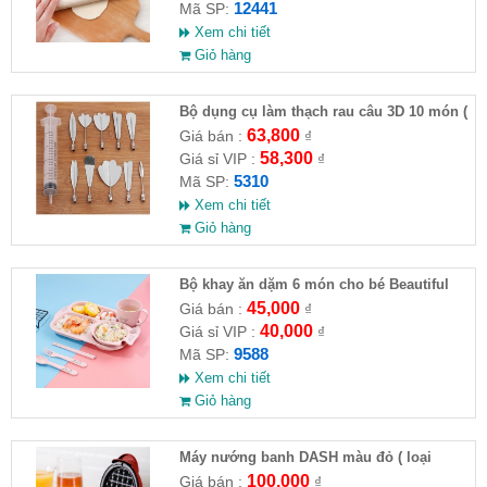
12441
Mã SP:
Xem chi tiết
Giỏ hàng
Bộ dụng cụ làm thạch rau câu 3D 10 món (
HĐ )
63,800
Giá bán :
₫
58,300
Giá sỉ VIP :
₫
5310
Mã SP:
Xem chi tiết
Giỏ hàng
Bộ khay ăn dặm 6 món cho bé Beautiful
life (hình gấu - ko hộp )
45,000
Giá bán :
₫
40,000
Giá sỉ VIP :
₫
9588
Mã SP:
Xem chi tiết
Giỏ hàng
Máy nướng banh DASH màu đỏ ( loại
chuẩn )
100,000
Giá bán :
₫