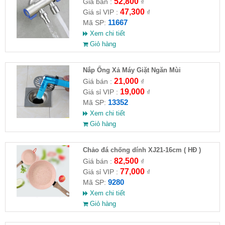
VAT )
52,800
Giá bán :
₫
47,300
Giá sỉ VIP :
₫
11667
Mã SP:
Xem chi tiết
Giỏ hàng
Nắp Ống Xả Máy Giặt Ngăn Mùi
21,000
Giá bán :
₫
19,000
Giá sỉ VIP :
₫
13352
Mã SP:
Xem chi tiết
Giỏ hàng
Chảo đá chống dính XJ21-16cm ( HĐ )
82,500
Giá bán :
₫
77,000
Giá sỉ VIP :
₫
9280
Mã SP:
Xem chi tiết
Giỏ hàng