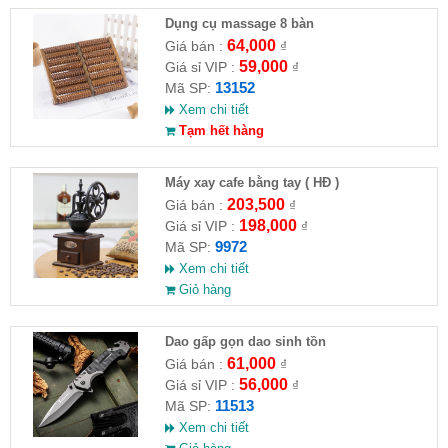
Dụng cụ massage 8 bàn
64,000
Giá bán :
₫
59,000
Giá sỉ VIP :
₫
13152
Mã SP:
Xem chi tiết
Tạm hết hàng
Máy xay cafe bằng tay ( HĐ )
203,500
Giá bán :
₫
198,000
Giá sỉ VIP :
₫
9972
Mã SP:
Xem chi tiết
Giỏ hàng
Dao gấp gọn dao sinh tồn
61,000
Giá bán :
₫
56,000
Giá sỉ VIP :
₫
11513
Mã SP:
Xem chi tiết