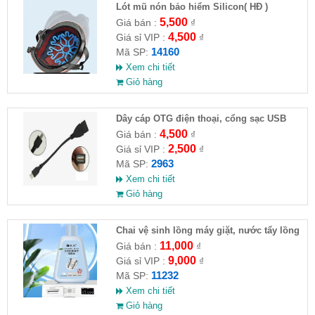
Lót mũ nón bảo hiểm Silicon( HĐ )
5,500
Giá bán :
₫
4,500
Giá sỉ VIP :
₫
14160
Mã SP:
Xem chi tiết
Giỏ hàng
Dây cáp OTG điện thoại, cổng sạc USB
4,500
Giá bán :
₫
2,500
Giá sỉ VIP :
₫
2963
Mã SP:
Xem chi tiết
Giỏ hàng
Chai vệ sinh lồng máy giặt, nước tẩy lồng
máy giặt CLEANING FLUID
11,000
Giá bán :
₫
9,000
Giá sỉ VIP :
₫
11232
Mã SP:
Xem chi tiết
Giỏ hàng