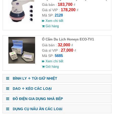
HĐ )
183,700
Giá bán :
₫
178,200
Giá sỉ VIP :
₫
2128
Mã SP:
Xem chi tiết
Giỏ hàng
Ổ Cắm Du Lịch Honeys ECO-TV1
32,000
Giá bán :
₫
27,000
Giá sỉ VIP :
₫
5685
Mã SP:
Xem chi tiết
Giỏ hàng
BÌNH LY ✧ TÚI GIỮ NHIỆT
DAO ✧ KÉO CÁC LOẠI
ĐỒ ĐIỆN GIA DỤNG NHÀ BẾP
DỤNG CỤ NẤU ĂN CÁC LOẠI