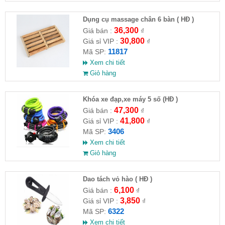
Dụng cụ massage chân 6 bàn ( HĐ )
36,300
Giá bán :
₫
30,800
Giá sỉ VIP :
₫
11817
Mã SP:
Xem chi tiết
Giỏ hàng
Khóa xe đạp,xe máy 5 số (HĐ )
47,300
Giá bán :
₫
41,800
Giá sỉ VIP :
₫
3406
Mã SP:
Xem chi tiết
Giỏ hàng
Dao tách vỏ hào ( HĐ )
6,100
Giá bán :
₫
3,850
Giá sỉ VIP :
₫
6322
Mã SP:
Xem chi tiết