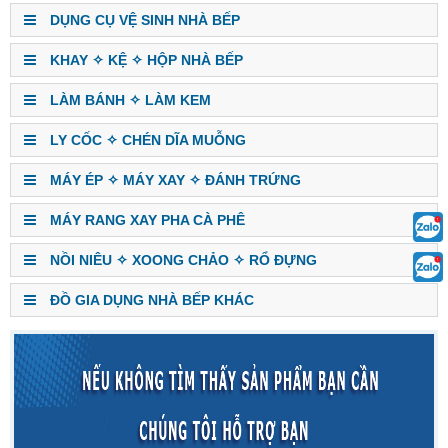
DỤNG CỤ VỆ SINH NHÀ BẾP
KHAY ✧ KỆ ✧ HỘP NHÀ BẾP
LÀM BÁNH ✧ LÀM KEM
LY CỐC ✧ CHÉN DĨA MUỖNG
MÁY ÉP ✧ MÁY XAY ✧ ĐÁNH TRỨNG
MÁY RANG XAY PHA CÀ PHÊ
NỒI NIÊU ✧ XOONG CHẢO ✧ RỔ ĐỰNG
ĐỒ GIA DỤNG NHÀ BẾP KHÁC