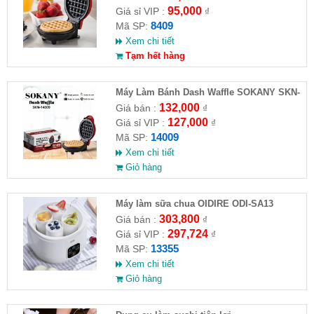
95,000
Giá sỉ VIP :
₫
8409
Mã SP:
Xem chi tiết
Tạm hết hàng
Máy Làm Bánh Dash Waffle SOKANY SKN-
14009
132,000
Giá bán :
₫
127,000
Giá sỉ VIP :
₫
14009
Mã SP:
Xem chi tiết
Giỏ hàng
Máy làm sữa chua OIDIRE ODI-SA13
303,800
Giá bán :
₫
297,724
Giá sỉ VIP :
₫
13355
Mã SP:
Xem chi tiết
Giỏ hàng