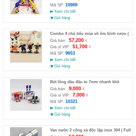
10989
Mã SP:
Xem chi tiết
Giỏ hàng
Combo 4 chú tiểu múa võ ôm bình rượu (
HĐ )
57,200
Giá bán :
₫
51,700
Giá sỉ VIP :
₫
9653
Mã SP:
Xem chi tiết
Giỏ hàng
Bút lông dầu đầu to 7mm nhanh khô
9,000
Giá bán :
₫
7,000
Giá sỉ VIP :
₫
10321
Mã SP:
Xem chi tiết
Giỏ hàng
Van nước 2 cổng xả độc lập inox 304 ( Full