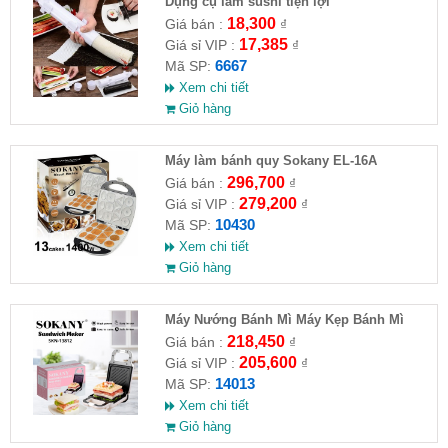
Dụng cụ làm sushi tiện lợi
18,300
Giá bán :
₫
17,385
Giá sỉ VIP :
₫
6667
Mã SP:
Xem chi tiết
Giỏ hàng
Máy làm bánh quy Sokany EL-16A
296,700
Giá bán :
₫
279,200
Giá sỉ VIP :
₫
10430
Mã SP:
Xem chi tiết
Giỏ hàng
Máy Nướng Bánh Mì Máy Kẹp Bánh Mì
Sandwich SOKANY SKN-14013
218,450
Giá bán :
₫
205,600
Giá sỉ VIP :
₫
14013
Mã SP:
Xem chi tiết
Giỏ hàng