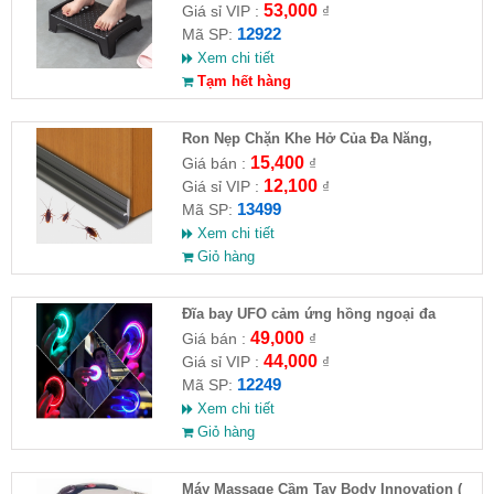
53,000
Giá sỉ VIP :
₫
12922
Mã SP:
Xem chi tiết
Tạm hết hàng
Ron Nẹp Chặn Khe Hở Của Đa Năng,
Chống Côn Trùng( HĐ )
15,400
Giá bán :
₫
12,100
Giá sỉ VIP :
₫
13499
Mã SP:
Xem chi tiết
Giỏ hàng
Đĩa bay UFO cảm ứng hồng ngoại đa
chiều tự động bay về
49,000
Giá bán :
₫
44,000
Giá sỉ VIP :
₫
12249
Mã SP:
Xem chi tiết
Giỏ hàng
Máy Massage Cầm Tay Body Innovation (