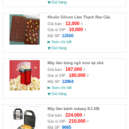
Giỏ hàng
Khuôn Silicon Làm Thạch Rau Câu
Chocolate
12,000
Giá bán :
₫
10,000
Giá sỉ VIP :
₫
12550
Mã SP:
Xem chi tiết
Giỏ hàng
Máy làm bỏng ngô mini tại nhà
187,000
Giá bán :
₫
180,000
Giá sỉ VIP :
₫
12864
Mã SP:
Xem chi tiết
Giỏ hàng
Máy làm bánh sokany KJ-108
224,000
Giá bán :
₫
210,000
Giá sỉ VIP :
₫
9665
Mã SP: