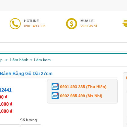
HOTLINE
MUA LẺ
0901 493 335
VỚI GIÁ SỈ
ếp
Làm bánh ✧ Làm kem
 Bánh Bằng Gỗ Dài 27cm
0901 493 335 (Thu Hiền)
12441
0902 985 499 (Ms Nhi)
00 ₫
,000 ₫
,000 ₫
Số lượng