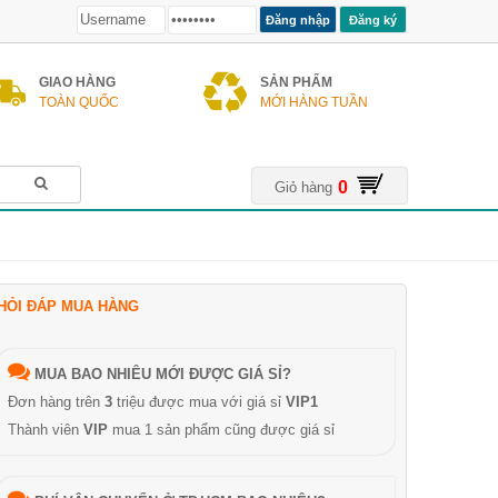
Đăng ký
GIAO HÀNG
SẢN PHẨM
TOÀN QUỐC
MỚI HÀNG TUẦN
0
Giỏ hàng
HỎI ĐÁP MUA HÀNG
MUA BAO NHIÊU MỚI ĐƯỢC GIÁ SỈ?
Đơn hàng trên
3
triệu được mua với giá sỉ
VIP1
Thành viên
VIP
mua 1 sản phẩm cũng được giá sỉ