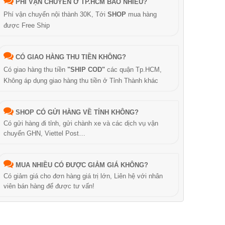
PHÍ VẬN CHUYỂN Ở TP.HCM BAO NHIÊU?
Phí vận chuyển nội thành 30K, Tới
SHOP
mua hàng
được Free Ship
CÓ GIAO HÀNG THU TIỀN KHÔNG?
Có giao hàng thu tiền
"SHIP COD"
các quận Tp.HCM,
Không áp dụng giao hàng thu tiền ở Tỉnh Thành khác
SHOP CÓ GỬI HÀNG VỀ TỈNH KHÔNG?
Có gửi hàng đi tỉnh, gửi chành xe và các dịch vụ vận
chuyển GHN, Viettel Post…
MUA NHIỀU CÓ ĐƯỢC GIẢM GIÁ KHÔNG?
Có giảm giá cho đơn hàng giá trị lớn, Liên hệ với nhân
viên bán hàng để được tư vấn!