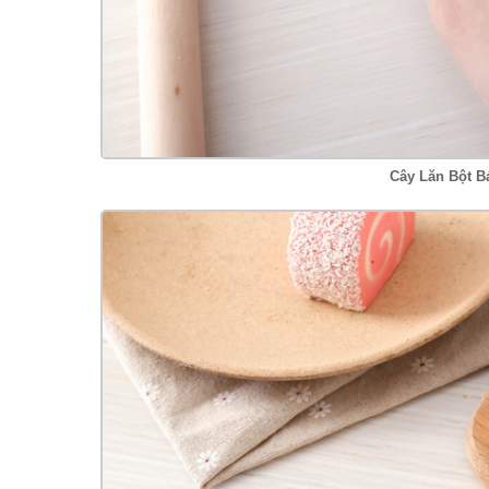
Cây Lăn Bột B