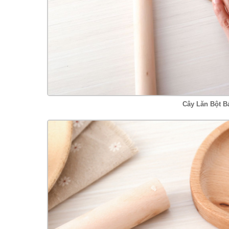
Cây Lăn Bột B