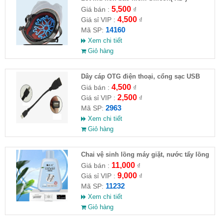
5,500
Giá bán :
₫
4,500
Giá sỉ VIP :
₫
14160
Mã SP:
Xem chi tiết
Giỏ hàng
Dây cáp OTG điện thoại, cổng sạc USB
4,500
Giá bán :
₫
2,500
Giá sỉ VIP :
₫
2963
Mã SP:
Xem chi tiết
Giỏ hàng
Chai vệ sinh lồng máy giặt, nước tẩy lồng
máy giặt CLEANING FLUID
11,000
Giá bán :
₫
9,000
Giá sỉ VIP :
₫
11232
Mã SP:
Xem chi tiết
Giỏ hàng