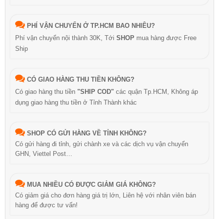
PHÍ VẬN CHUYỂN Ở TP.HCM BAO NHIÊU?
Phí vận chuyển nội thành 30K, Tới
SHOP
mua hàng được Free
Ship
CÓ GIAO HÀNG THU TIỀN KHÔNG?
Có giao hàng thu tiền
"SHIP COD"
các quận Tp.HCM, Không áp
dụng giao hàng thu tiền ở Tỉnh Thành khác
SHOP CÓ GỬI HÀNG VỀ TỈNH KHÔNG?
Có gửi hàng đi tỉnh, gửi chành xe và các dịch vụ vận chuyển
GHN, Viettel Post…
MUA NHIỀU CÓ ĐƯỢC GIẢM GIÁ KHÔNG?
Có giảm giá cho đơn hàng giá trị lớn, Liên hệ với nhân viên bán
hàng để được tư vấn!