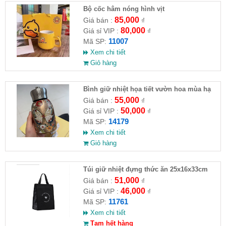
Bộ cốc hâm nóng hình vịt
85,000
Giá bán :
₫
80,000
Giá sỉ VIP :
₫
11007
Mã SP:
Xem chi tiết
Giỏ hàng
Bình giữ nhiệt họa tiết vườn hoa mùa hạ
55,000
Giá bán :
₫
50,000
Giá sỉ VIP :
₫
14179
Mã SP:
Xem chi tiết
Giỏ hàng
Túi giữ nhiệt đựng thức ăn 25x16x33cm
51,000
Giá bán :
₫
46,000
Giá sỉ VIP :
₫
11761
Mã SP:
Xem chi tiết
Tạm hết hàng