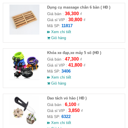
Dụng cụ massage chân 6 bàn ( HĐ )
36,300
Giá bán :
₫
30,800
Giá sỉ VIP :
₫
11817
Mã SP:
Xem chi tiết
Giỏ hàng
Khóa xe đạp,xe máy 5 số (HĐ )
47,300
Giá bán :
₫
41,800
Giá sỉ VIP :
₫
3406
Mã SP:
Xem chi tiết
Giỏ hàng
Dao tách vỏ hào ( HĐ )
6,100
Giá bán :
₫
3,850
Giá sỉ VIP :
₫
6322
Mã SP:
Xem chi tiết