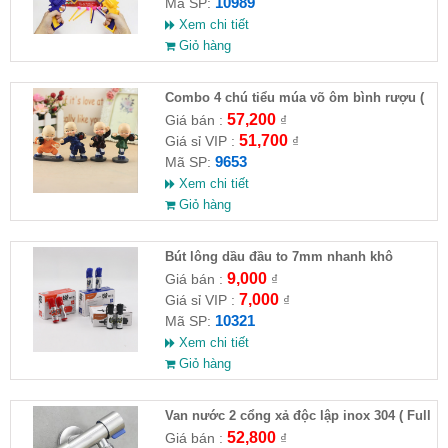
10989
Mã SP:
Xem chi tiết
Giỏ hàng
Combo 4 chú tiểu múa võ ôm bình rượu (
HĐ )
57,200
Giá bán :
₫
51,700
Giá sỉ VIP :
₫
9653
Mã SP:
Xem chi tiết
Giỏ hàng
Bút lông dầu đầu to 7mm nhanh khô
9,000
Giá bán :
₫
7,000
Giá sỉ VIP :
₫
10321
Mã SP:
Xem chi tiết
Giỏ hàng
Van nước 2 cổng xả độc lập inox 304 ( Full
VAT )
52,800
Giá bán :
₫