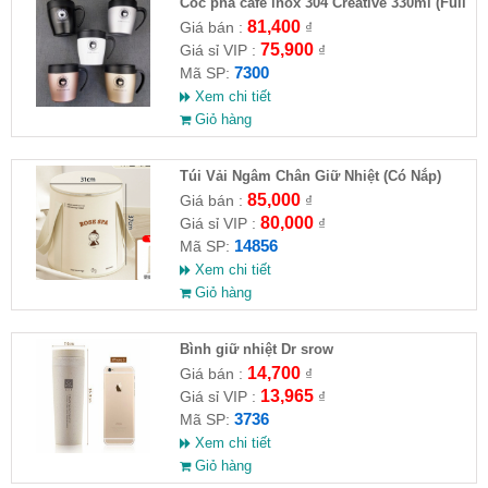
Cốc pha cafe inox 304 Creative 330ml (Full
VAT )
81,400
Giá bán :
₫
75,900
Giá sỉ VIP :
₫
7300
Mã SP:
Xem chi tiết
Giỏ hàng
Túi Vải Ngâm Chân Giữ Nhiệt (Có Nắp)
85,000
Giá bán :
₫
80,000
Giá sỉ VIP :
₫
14856
Mã SP:
Xem chi tiết
Giỏ hàng
Bình giữ nhiệt Dr srow
14,700
Giá bán :
₫
13,965
Giá sỉ VIP :
₫
3736
Mã SP:
Xem chi tiết
Giỏ hàng