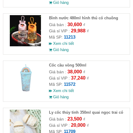
Giỏ hàng
Bình nước 480ml hình thú có chuông
30,600
Giá bán :
₫
29,988
Giá sỉ VIP :
₫
11213
Mã SP:
Xem chi tiết
Giỏ hàng
Cốc cầu vòng 500ml
38,000
Giá bán :
₫
37,240
Giá sỉ VIP :
₫
11572
Mã SP:
Xem chi tiết
Giỏ hàng
Ly cốc thủy tinh 350ml quai ngọc trai có
nắp và ống hút
23,500
Giá bán :
₫
20,000
Giá sỉ VIP :
₫
11709
Mã SP: