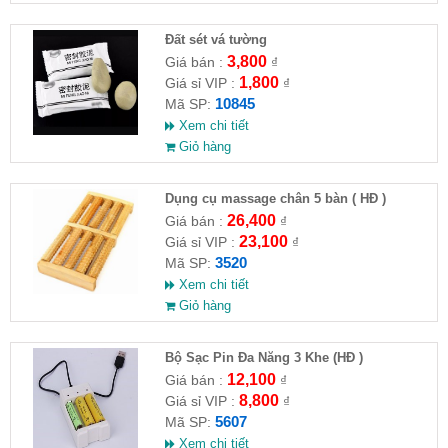
Đất sét vá tường
3,800
Giá bán :
₫
1,800
Giá sỉ VIP :
₫
10845
Mã SP:
Xem chi tiết
Giỏ hàng
Dụng cụ massage chân 5 bàn ( HĐ )
26,400
Giá bán :
₫
23,100
Giá sỉ VIP :
₫
3520
Mã SP:
Xem chi tiết
Giỏ hàng
Bộ Sạc Pin Đa Năng 3 Khe (HĐ )
12,100
Giá bán :
₫
8,800
Giá sỉ VIP :
₫
5607
Mã SP:
Xem chi tiết