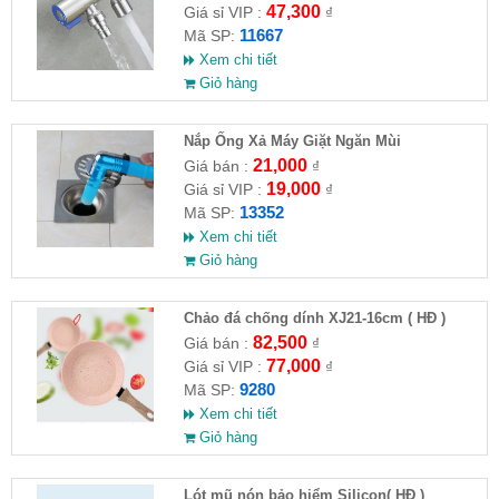
47,300
Giá sỉ VIP :
₫
11667
Mã SP:
Xem chi tiết
Giỏ hàng
Nắp Ống Xả Máy Giặt Ngăn Mùi
21,000
Giá bán :
₫
19,000
Giá sỉ VIP :
₫
13352
Mã SP:
Xem chi tiết
Giỏ hàng
Chảo đá chống dính XJ21-16cm ( HĐ )
82,500
Giá bán :
₫
77,000
Giá sỉ VIP :
₫
9280
Mã SP:
Xem chi tiết
Giỏ hàng
Lót mũ nón bảo hiểm Silicon( HĐ )