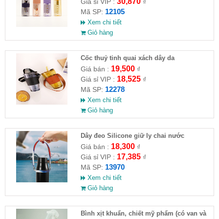
30,870
Giá sỉ VIP :
₫
12105
Mã SP:
Xem chi tiết
Giỏ hàng
Cốc thuỷ tinh quai xách dây da
19,500
Giá bán :
₫
18,525
Giá sỉ VIP :
₫
12278
Mã SP:
Xem chi tiết
Giỏ hàng
Dây đeo Silicone giữ ly chai nước
18,300
Giá bán :
₫
17,385
Giá sỉ VIP :
₫
13970
Mã SP:
Xem chi tiết
Giỏ hàng
Bình xịt khuẩn, chiết mỹ phẩm (có van và