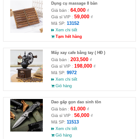
Dụng cụ massage 8 bàn
64,000
Giá bán :
₫
59,000
Giá sỉ VIP :
₫
13152
Mã SP:
Xem chi tiết
Tạm hết hàng
Máy xay cafe bằng tay ( HĐ )
203,500
Giá bán :
₫
198,000
Giá sỉ VIP :
₫
9972
Mã SP:
Xem chi tiết
Giỏ hàng
Dao gấp gọn dao sinh tồn
61,000
Giá bán :
₫
56,000
Giá sỉ VIP :
₫
11513
Mã SP:
Xem chi tiết
Giỏ hàng