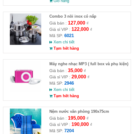
Giỏ hàng
Combo 3 nồi inox có nắp
127,000
Giá bán :
₫
122,000
Giá sỉ VIP :
₫
6021
Mã SP:
Xem chi tiết
Tạm hết hàng
Máy nghe nhạc MP3 ( full box và phụ kiện)
35,000
Giá bán :
₫
29,000
Giá sỉ VIP :
₫
2946
Mã SP:
Xem chi tiết
Tạm hết hàng
Nệm nước văn phòng 190x75cm
195,000
Giá bán :
₫
190,000
Giá sỉ VIP :
₫
7204
Mã SP: