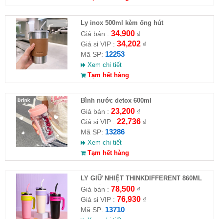
Ly inox 500ml kèm ống hút
34,900
Giá bán :
₫
34,202
Giá sỉ VIP :
₫
12253
Mã SP:
Xem chi tiết
Tạm hết hàng
Bình nước detox 600ml
23,200
Giá bán :
₫
22,736
Giá sỉ VIP :
₫
13286
Mã SP:
Xem chi tiết
Tạm hết hàng
LY GIỮ NHIỆT THINKDIFFERENT 860ML
KÈM ỐNG HÚT
78,500
Giá bán :
₫
76,930
Giá sỉ VIP :
₫
13710
Mã SP: