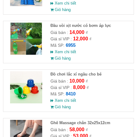
Xem chi tiết
Giỏ hàng
Đầu vòi xịt nước có bơm áp lực
14,000
Giá bán :
₫
12,000
Giá sỉ VIP :
₫
6955
Mã SP:
Xem chi tiết
Giỏ hàng
Đồ chơi lắc xí ngầu cho bé
10,000
Giá bán :
₫
8,000
Giá sỉ VIP :
₫
8410
Mã SP:
Xem chi tiết
Giỏ hàng
Ghế Massage chân 32x25x12cm
58,000
Giá bán :
₫
53,000
Giá sỉ VIP :
₫