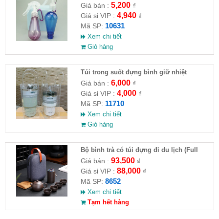
móc khoá)
5,200
Giá bán :
₫
4,940
Giá sỉ VIP :
₫
10631
Mã SP:
Xem chi tiết
Giỏ hàng
Túi trong suốt đựng bình giữ nhiệt
2510CM ( HĐ )
6,000
Giá bán :
₫
4,000
Giá sỉ VIP :
₫
11710
Mã SP:
Xem chi tiết
Giỏ hàng
Bộ bình trà có túi đựng đi du lịch (Full
VAT )
93,500
Giá bán :
₫
88,000
Giá sỉ VIP :
₫
8652
Mã SP:
Xem chi tiết
Tạm hết hàng