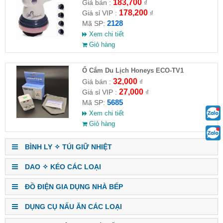
HĐ )
183,700
Giá bán :
₫
178,200
Giá sỉ VIP :
₫
2128
Mã SP:
Xem chi tiết
Giỏ hàng
Ổ Cắm Du Lịch Honeys ECO-TV1
32,000
Giá bán :
₫
27,000
Giá sỉ VIP :
₫
5685
Mã SP:
Xem chi tiết
Giỏ hàng
BÌNH LY ✧ TÚI GIỮ NHIỆT
DAO ✧ KÉO CÁC LOẠI
ĐỒ ĐIỆN GIA DỤNG NHÀ BẾP
DỤNG CỤ NẤU ĂN CÁC LOẠI