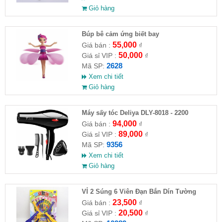
Giỏ hàng
​Búp bê cảm ứng biết bay
55,000
Giá bán :
₫
50,000
Giá sỉ VIP :
₫
2628
Mã SP:
Xem chi tiết
Giỏ hàng
Máy sấy tóc Deliya DLY-8018 - 2200
94,000
Giá bán :
₫
89,000
Giá sỉ VIP :
₫
9356
Mã SP:
Xem chi tiết
Giỏ hàng
VỈ 2 Súng 6 Viên Đạn Bắn Dín Tường
23,500
Giá bán :
₫
20,500
Giá sỉ VIP :
₫