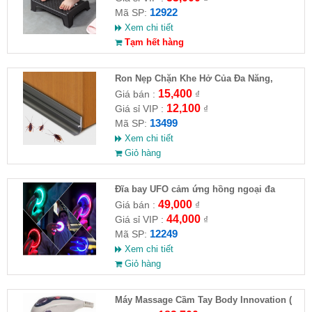
12922
Mã SP:
Xem chi tiết
Tạm hết hàng
Ron Nẹp Chặn Khe Hở Của Đa Năng,
Chống Côn Trùng( HĐ )
15,400
Giá bán :
₫
12,100
Giá sỉ VIP :
₫
13499
Mã SP:
Xem chi tiết
Giỏ hàng
Đĩa bay UFO cảm ứng hồng ngoại đa
chiều tự động bay về
49,000
Giá bán :
₫
44,000
Giá sỉ VIP :
₫
12249
Mã SP:
Xem chi tiết
Giỏ hàng
Máy Massage Cầm Tay Body Innovation (