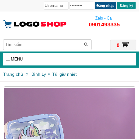
Đăng ký
Zalo - Call
0901493335
0
MENU
Trang chủ
Bình Ly ✧ Túi giữ nhiệt