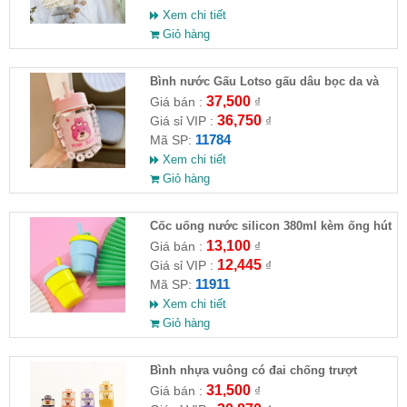
Xem chi tiết
Giỏ hàng
Bình nước Gấu Lotso gấu dâu bọc da và
dây xích đeo 400ml chống đổ nước
37,500
Giá bán :
₫
36,750
Giá sỉ VIP :
₫
11784
Mã SP:
Xem chi tiết
Giỏ hàng
Cốc uống nước silicon 380ml kèm ống hút
13,100
Giá bán :
₫
12,445
Giá sỉ VIP :
₫
11911
Mã SP:
Xem chi tiết
Giỏ hàng
Bình nhựa vuông có đai chống trượt
500ml
31,500
Giá bán :
₫