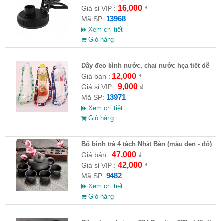
16,000
Giá sỉ VIP :
₫
13968
Mã SP:
Xem chi tiết
Giỏ hàng
Dây đeo bình nước, chai nước họa tiết dễ
thương
12,000
Giá bán :
₫
9,000
Giá sỉ VIP :
₫
13971
Mã SP:
Xem chi tiết
Giỏ hàng
Bộ bình trà 4 tách Nhật Bản (màu đen - đỏ)
47,000
Giá bán :
₫
42,000
Giá sỉ VIP :
₫
9482
Mã SP:
Xem chi tiết
Giỏ hàng