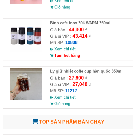
Xem chi tiết
Giỏ hàng
Bình cafe inox 304 WARM 350ml
44,300
Giá bán :
₫
43,414
Giá sỉ VIP :
₫
10808
Mã SP:
Xem chi tiết
Tạm hết hàng
Ly giữ nhiệt coffe cup hàn quốc 350ml
27,600
Giá bán :
₫
27,048
Giá sỉ VIP :
₫
11217
Mã SP:
Xem chi tiết
Giỏ hàng
TOP SẢN PHẨM BÁN CHẠY