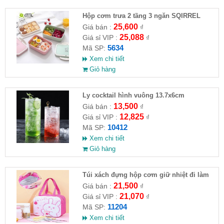
Hộp cơm trưa 2 tầng 3 ngăn SQIRREL
25,600
Giá bán :
₫
25,088
Giá sỉ VIP :
₫
5634
Mã SP:
Xem chi tiết
Giỏ hàng
Ly cocktail hình vuông 13.7x6cm
13,500
Giá bán :
₫
12,825
Giá sỉ VIP :
₫
10412
Mã SP:
Xem chi tiết
Giỏ hàng
Túi xách đựng hộp cơm giữ nhiệt đi làm
hình gấu đáng yêu
21,500
Giá bán :
₫
21,070
Giá sỉ VIP :
₫
11204
Mã SP:
Xem chi tiết