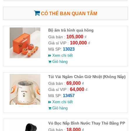
CÓ THỂ BẠN QUAN TÂM
Bộ ấm trà hình quả hồng
105,000
Giá bán :
₫
100,000
Giá sỉ VIP :
₫
13023
Mã SP:
Xem chi tiết
Giỏ hàng
Túi Vải Ngâm Chân Giữ Nhiệt (Không Nắp)
69,000
Giá bán :
₫
64,000
Giá sỉ VIP :
₫
13457
Mã SP:
Xem chi tiết
Giỏ hàng
Vỏ Bọc Nắp Bình Nước Thay Thế Bằng PP
Cho Xe Hơi
18,000
Giá bán :
₫