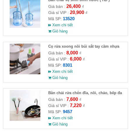
26,400
Giá bán :
₫
20,900
Giá sỉ VIP :
₫
13520
Mã SP:
Xem chi tiết
Giỏ hàng
Cọ rửa xoong nồi búi sắt tay cầm nhựa
8,000
Giá bán :
₫
6,000
Giá sỉ VIP :
₫
8301
Mã SP:
Xem chi tiết
Giỏ hàng
Bàn chải rửa chén đĩa, nồi, chảo, bếp đa
năng 27x6cm
7,600
Giá bán :
₫
7,220
Giá sỉ VIP :
₫
9457
Mã SP:
Xem chi tiết
Giỏ hàng