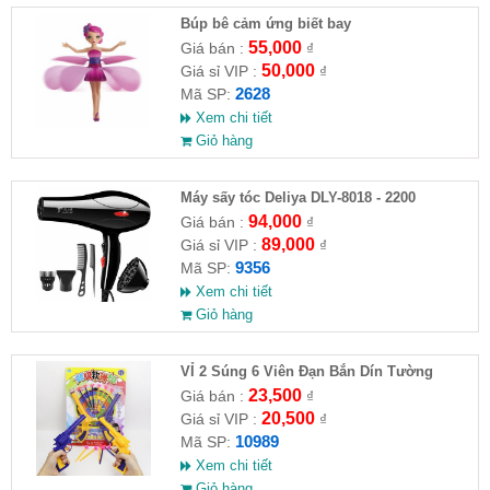
​Búp bê cảm ứng biết bay
55,000
Giá bán :
₫
50,000
Giá sỉ VIP :
₫
2628
Mã SP:
Xem chi tiết
Giỏ hàng
Máy sấy tóc Deliya DLY-8018 - 2200
94,000
Giá bán :
₫
89,000
Giá sỉ VIP :
₫
9356
Mã SP:
Xem chi tiết
Giỏ hàng
VỈ 2 Súng 6 Viên Đạn Bắn Dín Tường
23,500
Giá bán :
₫
20,500
Giá sỉ VIP :
₫
10989
Mã SP:
Xem chi tiết
Giỏ hàng