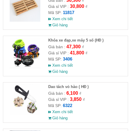
36,300
Giá bán :
₫
30,800
Giá sỉ VIP :
₫
11817
Mã SP:
Xem chi tiết
Giỏ hàng
Khóa xe đạp,xe máy 5 số (HĐ )
47,300
Giá bán :
₫
41,800
Giá sỉ VIP :
₫
3406
Mã SP:
Xem chi tiết
Giỏ hàng
Dao tách vỏ hào ( HĐ )
6,100
Giá bán :
₫
3,850
Giá sỉ VIP :
₫
6322
Mã SP:
Xem chi tiết
Giỏ hàng