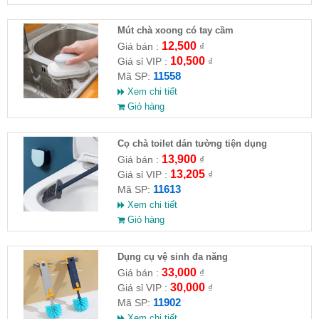
Mút chà xoong có tay cầm
12,500
Giá bán :
₫
10,500
Giá sỉ VIP :
₫
11558
Mã SP:
Xem chi tiết
Giỏ hàng
Cọ chà toilet dán tường tiện dụng
13,900
Giá bán :
₫
13,205
Giá sỉ VIP :
₫
11613
Mã SP:
Xem chi tiết
Giỏ hàng
Dụng cụ vệ sinh đa năng
33,000
Giá bán :
₫
30,000
Giá sỉ VIP :
₫
11902
Mã SP:
Xem chi tiết