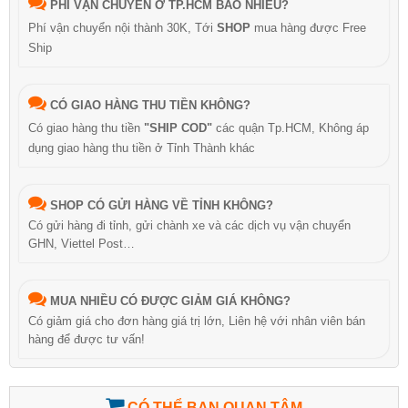
PHÍ VẬN CHUYỂN Ở TP.HCM BAO NHIÊU?
Phí vận chuyển nội thành 30K, Tới
SHOP
mua hàng được Free
Ship
CÓ GIAO HÀNG THU TIỀN KHÔNG?
Có giao hàng thu tiền
"SHIP COD"
các quận Tp.HCM, Không áp
dụng giao hàng thu tiền ở Tỉnh Thành khác
SHOP CÓ GỬI HÀNG VỀ TỈNH KHÔNG?
Có gửi hàng đi tỉnh, gửi chành xe và các dịch vụ vận chuyển
GHN, Viettel Post…
MUA NHIỀU CÓ ĐƯỢC GIẢM GIÁ KHÔNG?
Có giảm giá cho đơn hàng giá trị lớn, Liên hệ với nhân viên bán
hàng để được tư vấn!
CÓ THỂ BẠN QUAN TÂM