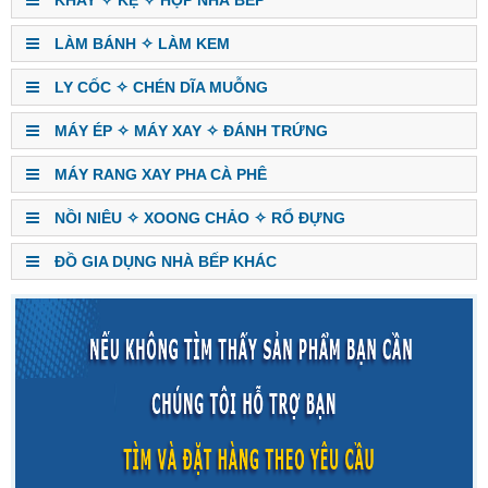
LÀM BÁNH ✧ LÀM KEM
LY CỐC ✧ CHÉN DĨA MUỖNG
MÁY ÉP ✧ MÁY XAY ✧ ĐÁNH TRỨNG
MÁY RANG XAY PHA CÀ PHÊ
NỒI NIÊU ✧ XOONG CHẢO ✧ RỔ ĐỰNG
ĐỒ GIA DỤNG NHÀ BẾP KHÁC