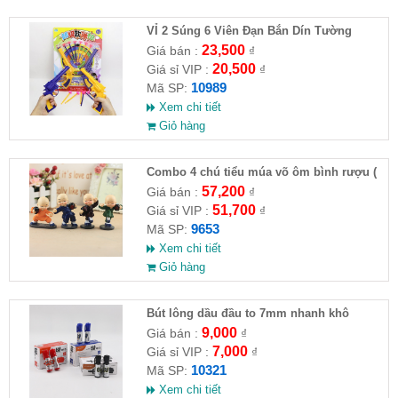
VỈ 2 Súng 6 Viên Đạn Bắn Dín Tường
23,500
Giá bán :
₫
20,500
Giá sỉ VIP :
₫
10989
Mã SP:
Xem chi tiết
Giỏ hàng
Combo 4 chú tiểu múa võ ôm bình rượu (
HĐ )
57,200
Giá bán :
₫
51,700
Giá sỉ VIP :
₫
9653
Mã SP:
Xem chi tiết
Giỏ hàng
Bút lông dầu đầu to 7mm nhanh khô
9,000
Giá bán :
₫
7,000
Giá sỉ VIP :
₫
10321
Mã SP:
Xem chi tiết