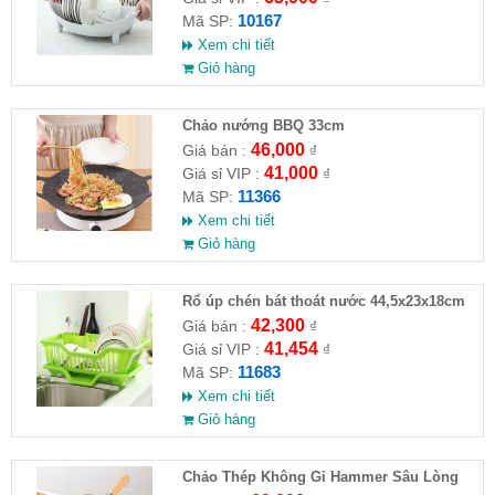
10167
Mã SP:
Xem chi tiết
Giỏ hàng
Chảo nướng BBQ 33cm
46,000
Giá bán :
₫
41,000
Giá sỉ VIP :
₫
11366
Mã SP:
Xem chi tiết
Giỏ hàng
Rổ úp chén bát thoát nước 44,5x23x18cm
42,300
Giá bán :
₫
41,454
Giá sỉ VIP :
₫
11683
Mã SP:
Xem chi tiết
Giỏ hàng
Chảo Thép Không Gỉ Hammer Sâu Lòng