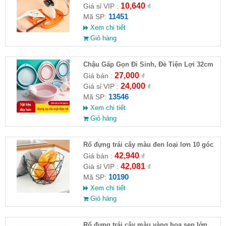
10,640
Giá sỉ VIP :
₫
11451
Mã SP:
Xem chi tiết
Giỏ hàng
Chậu Gấp Gọn Đi Sinh, Đẻ Tiện Lợi 32cm
27,000
Giá bán :
₫
24,000
Giá sỉ VIP :
₫
13546
Mã SP:
Xem chi tiết
Giỏ hàng
Rổ đựng trái cây màu đen loại lơn 10 góc
27x12cm
42,940
Giá bán :
₫
42,081
Giá sỉ VIP :
₫
10190
Mã SP:
Xem chi tiết
Giỏ hàng
Rổ đựng trái cây màu vàng hoa sen lớn