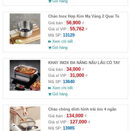
Giỏ hàng
Chảo Inox Hợp Kim Mạ Vàng 2 Quai To
18cm
56,900
Giá bán :
₫
55,762
Giá sỉ VIP :
₫
13129
Mã SP:
Xem chi tiết
Giỏ hàng
KHAY INOX ĐA NĂNG NẤU LẨU CÓ TAY
CẦM
34,000
Giá bán :
₫
31,000
Giá sỉ VIP :
₫
13640
Mã SP:
Xem chi tiết
Giỏ hàng
Chảo chống dính hình trái tim 4 ngăn
134,000
Giá bán :
₫
127,000
Giá sỉ VIP :
₫
13985
Mã SP: