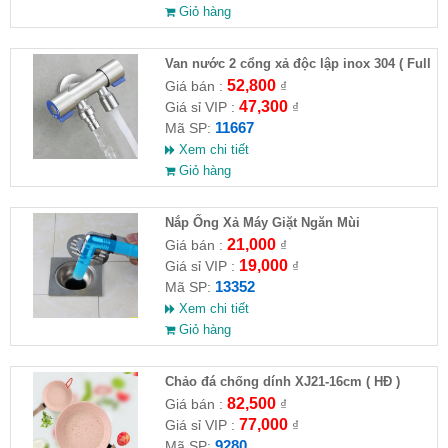
Giỏ hàng
Van nước 2 cổng xả độc lập inox 304 ( Full
VAT )
52,800
Giá bán :
₫
47,300
Giá sỉ VIP :
₫
11667
Mã SP:
Xem chi tiết
Giỏ hàng
Nắp Ống Xả Máy Giặt Ngăn Mùi
21,000
Giá bán :
₫
19,000
Giá sỉ VIP :
₫
13352
Mã SP:
Xem chi tiết
Giỏ hàng
Chảo đá chống dính XJ21-16cm ( HĐ )
82,500
Giá bán :
₫
77,000
Giá sỉ VIP :
₫
9280
Mã SP: