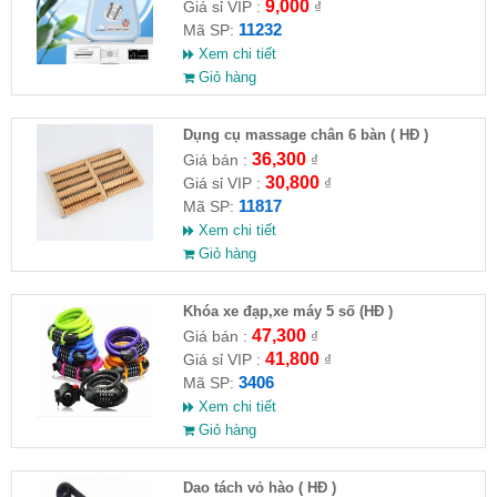
9,000
Giá sỉ VIP :
₫
11232
Mã SP:
Xem chi tiết
Giỏ hàng
Dụng cụ massage chân 6 bàn ( HĐ )
36,300
Giá bán :
₫
30,800
Giá sỉ VIP :
₫
11817
Mã SP:
Xem chi tiết
Giỏ hàng
Khóa xe đạp,xe máy 5 số (HĐ )
47,300
Giá bán :
₫
41,800
Giá sỉ VIP :
₫
3406
Mã SP:
Xem chi tiết
Giỏ hàng
Dao tách vỏ hào ( HĐ )