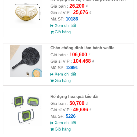
26.5x13cm
26,200
Giá bán :
₫
25,676
Giá sỉ VIP :
₫
10186
Mã SP:
Xem chi tiết
Giỏ hàng
Chảo chống dính làm bánh waffle
106,600
Giá bán :
₫
104,468
Giá sỉ VIP :
₫
13991
Mã SP:
Xem chi tiết
Giỏ hàng
Rổ đựng hoa quả kéo dài
50,700
Giá bán :
₫
49,686
Giá sỉ VIP :
₫
5226
Mã SP:
Xem chi tiết
Giỏ hàng