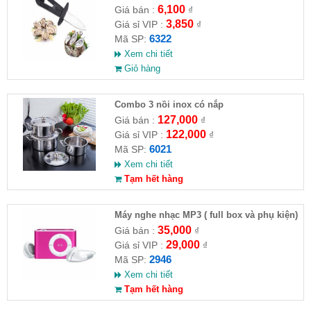
6,100
Giá bán :
₫
3,850
Giá sỉ VIP :
₫
6322
Mã SP:
Xem chi tiết
Giỏ hàng
Combo 3 nồi inox có nắp
127,000
Giá bán :
₫
122,000
Giá sỉ VIP :
₫
6021
Mã SP:
Xem chi tiết
Tạm hết hàng
Máy nghe nhạc MP3 ( full box và phụ kiện)
35,000
Giá bán :
₫
29,000
Giá sỉ VIP :
₫
2946
Mã SP:
Xem chi tiết
Tạm hết hàng