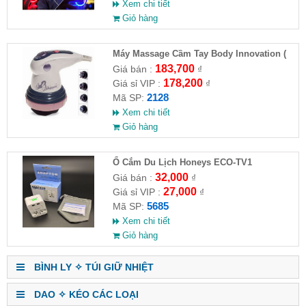
Xem chi tiết
Giỏ hàng
Máy Massage Cầm Tay Body Innovation (
HĐ )
183,700
Giá bán :
₫
178,200
Giá sỉ VIP :
₫
2128
Mã SP:
Xem chi tiết
Giỏ hàng
Ổ Cắm Du Lịch Honeys ECO-TV1
32,000
Giá bán :
₫
27,000
Giá sỉ VIP :
₫
5685
Mã SP:
Xem chi tiết
Giỏ hàng
BÌNH LY ✧ TÚI GIỮ NHIỆT
DAO ✧ KÉO CÁC LOẠI