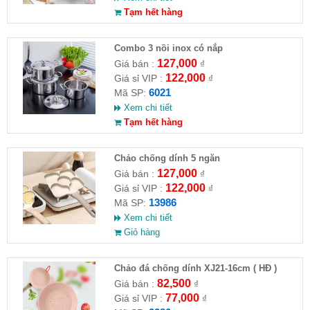
Tạm hết hàng
Combo 3 nồi inox có nắp
127,000
Giá bán :
₫
122,000
Giá sỉ VIP :
₫
6021
Mã SP:
Xem chi tiết
Tạm hết hàng
Chảo chống dính 5 ngăn
127,000
Giá bán :
₫
122,000
Giá sỉ VIP :
₫
13986
Mã SP:
Xem chi tiết
Giỏ hàng
Chảo đá chống dính XJ21-16cm ( HĐ )
82,500
Giá bán :
₫
77,000
Giá sỉ VIP :
₫