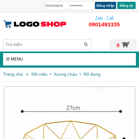
Đăng ký
Zalo - Call
0901493335
0
MENU
Trang chủ
Nồi niêu ✧ Xoong chảo ✧ Rổ đựng