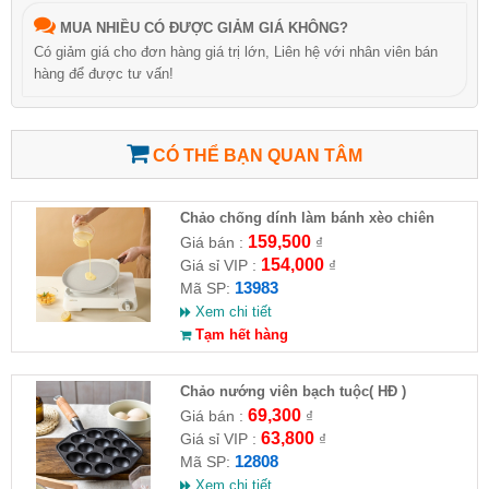
MUA NHIỀU CÓ ĐƯỢC GIẢM GIÁ KHÔNG?
Có giảm giá cho đơn hàng giá trị lớn, Liên hệ với nhân viên bán
hàng để được tư vấn!
CÓ THỂ BẠN QUAN TÂM
Chảo chống dính làm bánh xèo chiên
trứng loại tròn ( HĐ )
159,500
Giá bán :
₫
154,000
Giá sỉ VIP :
₫
13983
Mã SP:
Xem chi tiết
Tạm hết hàng
Chảo nướng viên bạch tuộc( HĐ )
69,300
Giá bán :
₫
63,800
Giá sỉ VIP :
₫
12808
Mã SP:
Xem chi tiết