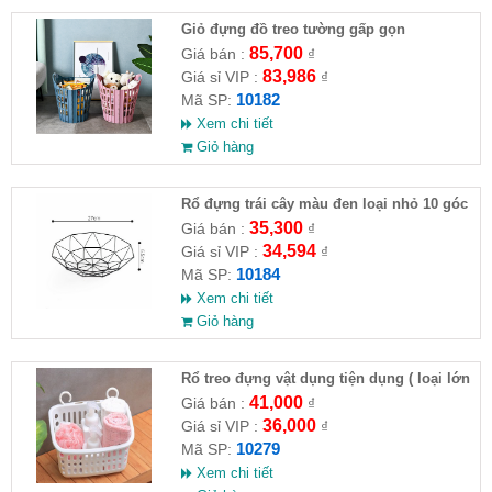
Giỏ đựng đồ treo tường gấp gọn
85,700
Giá bán :
₫
83,986
Giá sỉ VIP :
₫
10182
Mã SP:
Xem chi tiết
Giỏ hàng
Rổ đựng trái cây màu đen loại nhỏ 10 góc
27x6.5cm
35,300
Giá bán :
₫
34,594
Giá sỉ VIP :
₫
10184
Mã SP:
Xem chi tiết
Giỏ hàng
Rổ treo đựng vật dụng tiện dụng ( loại lớn
)
41,000
Giá bán :
₫
36,000
Giá sỉ VIP :
₫
10279
Mã SP:
Xem chi tiết