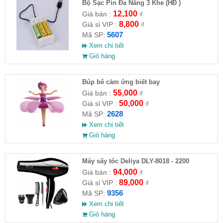
Bộ Sạc Pin Đa Năng 3 Khe (HĐ )
12,100
Giá bán :
₫
8,800
Giá sỉ VIP :
₫
5607
Mã SP:
Xem chi tiết
Giỏ hàng
​Búp bê cảm ứng biết bay
55,000
Giá bán :
₫
50,000
Giá sỉ VIP :
₫
2628
Mã SP:
Xem chi tiết
Giỏ hàng
Máy sấy tóc Deliya DLY-8018 - 2200
94,000
Giá bán :
₫
89,000
Giá sỉ VIP :
₫
9356
Mã SP:
Xem chi tiết
Giỏ hàng