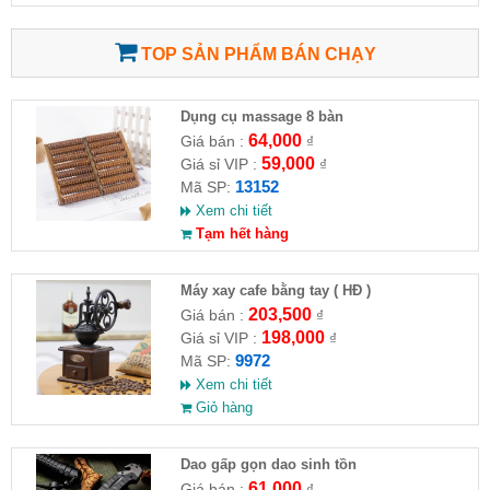
TOP SẢN PHẨM BÁN CHẠY
Dụng cụ massage 8 bàn
64,000
Giá bán :
₫
59,000
Giá sỉ VIP :
₫
13152
Mã SP:
Xem chi tiết
Tạm hết hàng
Máy xay cafe bằng tay ( HĐ )
203,500
Giá bán :
₫
198,000
Giá sỉ VIP :
₫
9972
Mã SP:
Xem chi tiết
Giỏ hàng
Dao gấp gọn dao sinh tồn
61,000
Giá bán :
₫