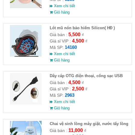
Xem chi tiết
Giỏ hàng
Lót mũ nón bảo hiểm Silicon( HĐ )
5,500
Giá bán :
₫
4,500
Giá sỉ VIP :
₫
14160
Mã SP:
Xem chi tiết
Giỏ hàng
Dây cáp OTG điện thoại, cổng sạc USB
4,500
Giá bán :
₫
2,500
Giá sỉ VIP :
₫
2963
Mã SP:
Xem chi tiết
Giỏ hàng
Chai vệ sinh lồng máy giặt, nước tẩy lồng
máy giặt CLEANING FLUID
11,000
Giá bán :
₫