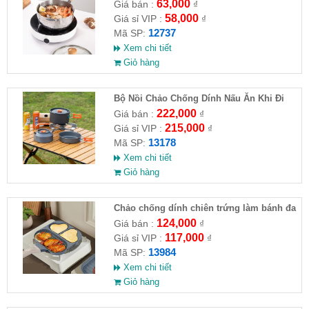
63,000
Giá bán :
₫
58,000
Giá sỉ VIP :
₫
12737
Mã SP:
Xem chi tiết
Giỏ hàng
Bộ Nồi Chảo Chống Dính Nấu Ăn Khi Đi
Du Lịch 8 Món
222,000
Giá bán :
₫
215,000
Giá sỉ VIP :
₫
13178
Mã SP:
Xem chi tiết
Giỏ hàng
Chảo chống dính chiên trứng làm bánh đa
năng 3 ngăn
124,000
Giá bán :
₫
117,000
Giá sỉ VIP :
₫
13984
Mã SP:
Xem chi tiết
Giỏ hàng