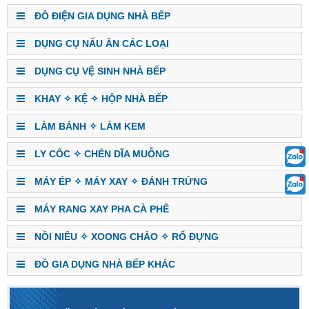
ĐỒ ĐIỆN GIA DỤNG NHÀ BẾP
DỤNG CỤ NẤU ĂN CÁC LOẠI
DỤNG CỤ VỆ SINH NHÀ BẾP
KHAY ✧ KỆ ✧ HỘP NHÀ BẾP
LÀM BÁNH ✧ LÀM KEM
LY CỐC ✧ CHÉN DĨA MUỖNG
MÁY ÉP ✧ MÁY XAY ✧ ĐÁNH TRỨNG
MÁY RANG XAY PHA CÀ PHÊ
NỒI NIÊU ✧ XOONG CHẢO ✧ RỔ ĐỰNG
ĐỒ GIA DỤNG NHÀ BẾP KHÁC