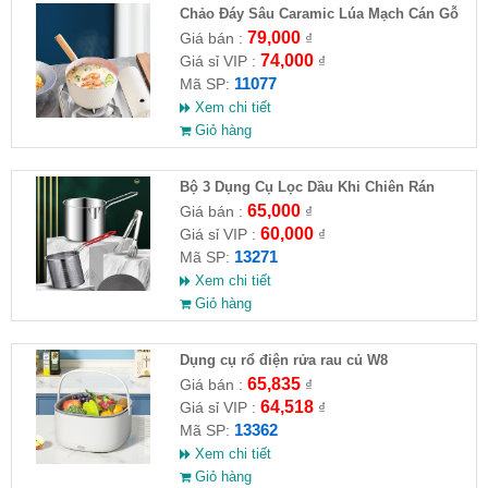
Chảo Đáy Sâu Caramic Lúa Mạch Cán Gỗ
79,000
Giá bán :
₫
74,000
Giá sỉ VIP :
₫
11077
Mã SP:
Xem chi tiết
Giỏ hàng
Bộ 3 Dụng Cụ Lọc Dầu Khi Chiên Rán
65,000
Giá bán :
₫
60,000
Giá sỉ VIP :
₫
13271
Mã SP:
Xem chi tiết
Giỏ hàng
Dụng cụ rổ điện rửa rau củ W8
65,835
Giá bán :
₫
64,518
Giá sỉ VIP :
₫
13362
Mã SP:
Xem chi tiết
Giỏ hàng