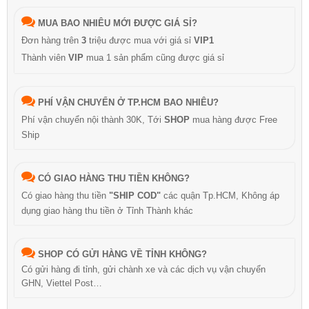
MUA BAO NHIÊU MỚI ĐƯỢC GIÁ SỈ?
Đơn hàng trên
3
triệu được mua với giá sỉ
VIP1
Thành viên
VIP
mua 1 sản phẩm cũng được giá sỉ
PHÍ VẬN CHUYỂN Ở TP.HCM BAO NHIÊU?
Phí vận chuyển nội thành 30K, Tới
SHOP
mua hàng được Free
Ship
CÓ GIAO HÀNG THU TIỀN KHÔNG?
Có giao hàng thu tiền
"SHIP COD"
các quận Tp.HCM, Không áp
dụng giao hàng thu tiền ở Tỉnh Thành khác
SHOP CÓ GỬI HÀNG VỀ TỈNH KHÔNG?
Có gửi hàng đi tỉnh, gửi chành xe và các dịch vụ vận chuyển
GHN, Viettel Post…