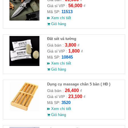
56,000
Giá sỉ VIP :
₫
11513
Mã SP:
Xem chi tiết
Giỏ hàng
Đất sét vá tường
3,800
Giá bán :
₫
1,800
Giá sỉ VIP :
₫
10845
Mã SP:
Xem chi tiết
Giỏ hàng
Dụng cụ massage chân 5 bàn ( HĐ )
26,400
Giá bán :
₫
23,100
Giá sỉ VIP :
₫
3520
Mã SP:
Xem chi tiết
Giỏ hàng