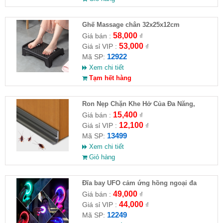
Ghế Massage chân 32x25x12cm
58,000
Giá bán :
₫
53,000
Giá sỉ VIP :
₫
12922
Mã SP:
Xem chi tiết
Tạm hết hàng
Ron Nẹp Chặn Khe Hở Của Đa Năng,
Chống Côn Trùng( HĐ )
15,400
Giá bán :
₫
12,100
Giá sỉ VIP :
₫
13499
Mã SP:
Xem chi tiết
Giỏ hàng
Đĩa bay UFO cảm ứng hồng ngoại đa
chiều tự động bay về
49,000
Giá bán :
₫
44,000
Giá sỉ VIP :
₫
12249
Mã SP: