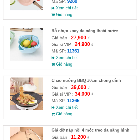
9280
Mã SP:
Xem chi tiết
Giỏ hàng
Rỗ nhựa xoay đa năng thoát nước
27,900
Giá bán :
₫
24,900
Giá sỉ VIP :
₫
11361
Mã SP:
Xem chi tiết
Giỏ hàng
Chảo nướng BBQ 30cm chống dính
39,000
Giá bán :
₫
34,000
Giá sỉ VIP :
₫
11365
Mã SP:
Xem chi tiết
Giỏ hàng
Giá đỡ nắp nồi 4 móc treo đa năng hình
chân mèo
11,200
Giá bán :
₫