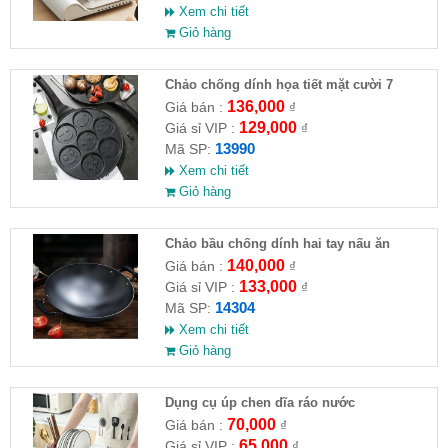
Xem chi tiết
Giỏ hàng
Chảo chống dính họa tiết mặt cười 7
khuôn
136,000
Giá bán :
₫
129,000
Giá sỉ VIP :
₫
13990
Mã SP:
Xem chi tiết
Giỏ hàng
Chảo bầu chống dính hai tay nấu ăn
140,000
Giá bán :
₫
133,000
Giá sỉ VIP :
₫
14304
Mã SP:
Xem chi tiết
Giỏ hàng
Dụng cụ úp chen dĩa ráo nước
70,000
Giá bán :
₫
65,000
Giá sỉ VIP :
₫