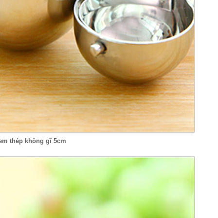
m thép không gĩ 5cm