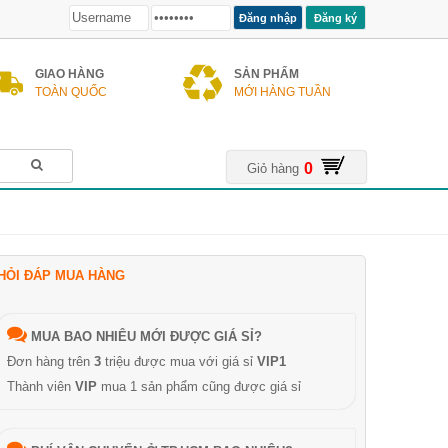
Đăng ký
GIAO HÀNG
SẢN PHẨM
TOÀN QUỐC
MỚI HÀNG TUẦN
0
Giỏ hàng
HỎI ĐÁP MUA HÀNG
MUA BAO NHIÊU MỚI ĐƯỢC GIÁ SỈ?
Đơn hàng trên
3
triệu được mua với giá sỉ
VIP1
Thành viên
VIP
mua 1 sản phẩm cũng được giá sỉ