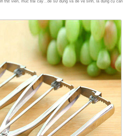
 thịt viên, múc trái cây…dễ sử dụng và dễ vệ sinh, là dụng cụ cần