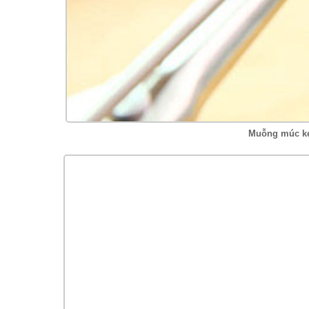
Muỗng múc ke