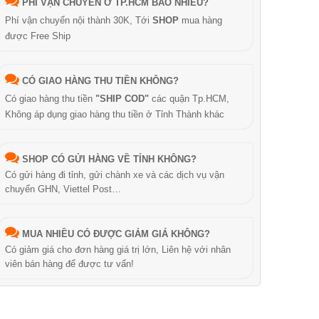
PHÍ VẬN CHUYỂN Ở TP.HCM BAO NHIÊU?
Phí vận chuyển nội thành 30K, Tới
SHOP
mua hàng
được Free Ship
CÓ GIAO HÀNG THU TIỀN KHÔNG?
Có giao hàng thu tiền
"SHIP COD"
các quận Tp.HCM,
Không áp dụng giao hàng thu tiền ở Tỉnh Thành khác
SHOP CÓ GỬI HÀNG VỀ TỈNH KHÔNG?
Có gửi hàng đi tỉnh, gửi chành xe và các dịch vụ vận
chuyển GHN, Viettel Post…
MUA NHIỀU CÓ ĐƯỢC GIẢM GIÁ KHÔNG?
Có giảm giá cho đơn hàng giá trị lớn, Liên hệ với nhân
viên bán hàng để được tư vấn!