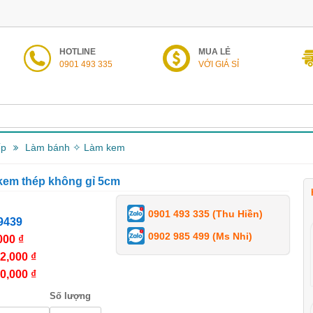
HOTLINE
MUA LẺ
0901 493 335
VỚI GIÁ SỈ
ếp
Làm bánh ✧ Làm kem
em thép không gỉ 5cm
0901 493 335 (Thu Hiền)
9439
0902 985 499 (Ms Nhi)
000 ₫
2,000 ₫
0,000 ₫
Số lượng