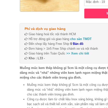
Phí và dịch vụ giao hàng
Giao hàng hoả tốc nội thành HCM
Hỗ trợ đóng gói và giao hàng
cho sàn TMDT
Đến shop lấy hàng Free Ship
Bản đồ
Đơn hàng > 1tr5 Free Ship chành xe và nội thành
Giao hàng trên Toàn Quốc
>> Xem chi tiết
Kho : L33 -
Muỗng múc kem thép không gỉ 5cm là một công cụ được thiế
dàng múc và “nhả” những viên kem lạnh ngon miệng thật đẹ
miệng cho các thành viên trong gia đình.
Muỗng múc kem thép không gĩ 5cm là một công cụ được t
dàng múc và “nhả” những viên kem lạnh ngon miệng thật 
cho các thành viên trong gia đình.
Công cụ được làm từ chất liệu Inox sáng bóng, không gỉ 
bạc sạch sẽ và thiết kế xinh xắn, sản phẩm này sẽ làm c