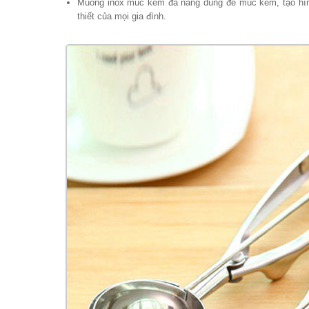
Muỗng inox múc kem đa năng dùng để múc kem, tạo hình
thiết của mọi gia đình.