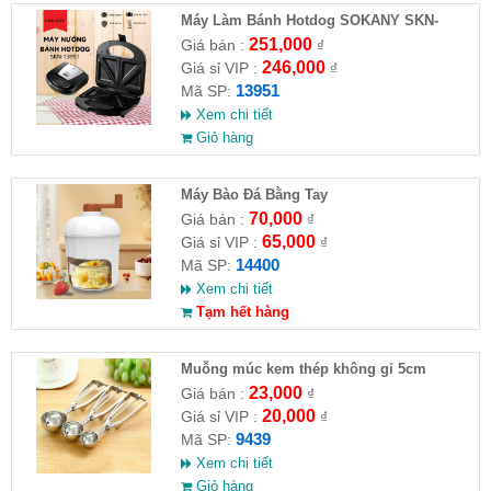
Máy Làm Bánh Hotdog SOKANY SKN-
13951
251,000
Giá bán :
₫
246,000
Giá sỉ VIP :
₫
13951
Mã SP:
Xem chi tiết
Giỏ hàng
Máy Bào Đá Bằng Tay
70,000
Giá bán :
₫
65,000
Giá sỉ VIP :
₫
14400
Mã SP:
Xem chi tiết
Tạm hết hàng
Muỗng múc kem thép không gỉ 5cm
23,000
Giá bán :
₫
20,000
Giá sỉ VIP :
₫
9439
Mã SP:
Xem chi tiết
Giỏ hàng