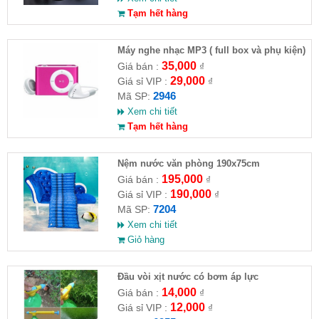
Tạm hết hàng
Máy nghe nhạc MP3 ( full box và phụ kiện)
35,000
Giá bán :
₫
29,000
Giá sỉ VIP :
₫
2946
Mã SP:
Xem chi tiết
Tạm hết hàng
Nệm nước văn phòng 190x75cm
195,000
Giá bán :
₫
190,000
Giá sỉ VIP :
₫
7204
Mã SP:
Xem chi tiết
Giỏ hàng
Đầu vòi xịt nước có bơm áp lực
14,000
Giá bán :
₫
12,000
Giá sỉ VIP :
₫