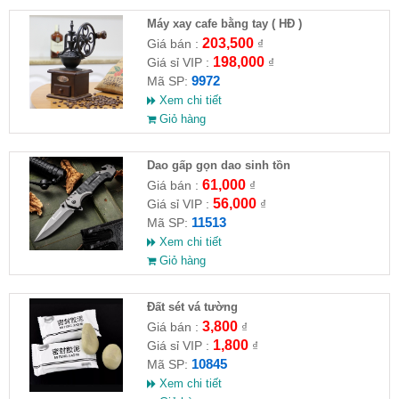
Máy xay cafe bằng tay ( HĐ )
203,500
Giá bán :
₫
198,000
Giá sỉ VIP :
₫
9972
Mã SP:
Xem chi tiết
Giỏ hàng
Dao gấp gọn dao sinh tồn
61,000
Giá bán :
₫
56,000
Giá sỉ VIP :
₫
11513
Mã SP:
Xem chi tiết
Giỏ hàng
Đất sét vá tường
3,800
Giá bán :
₫
1,800
Giá sỉ VIP :
₫
10845
Mã SP:
Xem chi tiết