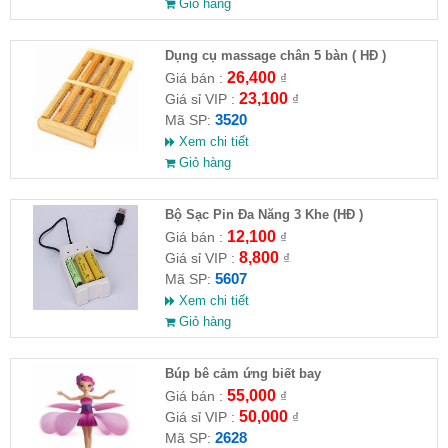
Giỏ hàng
Dụng cụ massage chân 5 bàn ( HĐ )
26,400
Giá bán :
₫
23,100
Giá sỉ VIP :
₫
3520
Mã SP:
Xem chi tiết
Giỏ hàng
Bộ Sạc Pin Đa Năng 3 Khe (HĐ )
12,100
Giá bán :
₫
8,800
Giá sỉ VIP :
₫
5607
Mã SP:
Xem chi tiết
Giỏ hàng
​Búp bê cảm ứng biết bay
55,000
Giá bán :
₫
50,000
Giá sỉ VIP :
₫
2628
Mã SP: