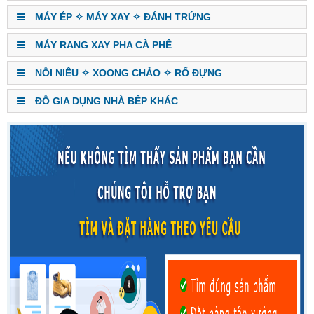
MÁY ÉP ✧ MÁY XAY ✧ ĐÁNH TRỨNG
MÁY RANG XAY PHA CÀ PHÊ
NỒI NIÊU ✧ XOONG CHẢO ✧ RỔ ĐỰNG
ĐỒ GIA DỤNG NHÀ BẾP KHÁC