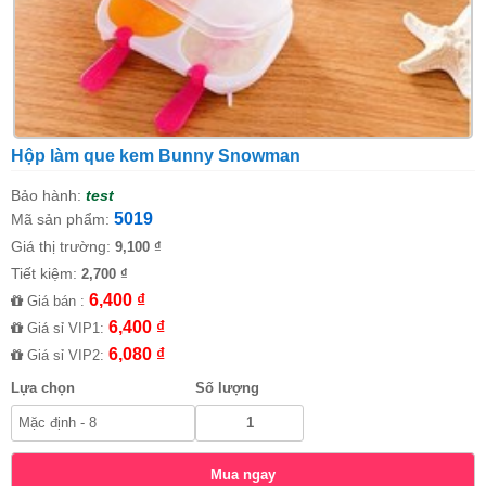
Hộp làm que kem Bunny Snowman
Bảo hành:
test
5019
Mã sản phẩm:
Giá thị trường:
9,100 ₫
Tiết kiệm:
2,700 ₫
6,400 ₫
Giá bán :
6,400 ₫
Giá sỉ VIP1:
6,080 ₫
Giá sỉ VIP2:
Lựa chọn
Số lượng