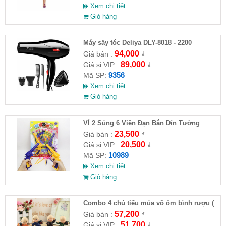
Xem chi tiết
Giỏ hàng
Máy sấy tóc Deliya DLY-8018 - 2200
94,000
Giá bán :
₫
89,000
Giá sỉ VIP :
₫
9356
Mã SP:
Xem chi tiết
Giỏ hàng
VỈ 2 Súng 6 Viên Đạn Bắn Dín Tường
23,500
Giá bán :
₫
20,500
Giá sỉ VIP :
₫
10989
Mã SP:
Xem chi tiết
Giỏ hàng
Combo 4 chú tiểu múa võ ôm bình rượu (
HĐ )
57,200
Giá bán :
₫
51,700
Giá sỉ VIP :
₫