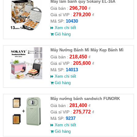
Máy làm bánh quy Sokany EL-16A
296,700
Giá bán :
₫
279,200
Giá sỉ VIP :
₫
10430
Mã SP:
Xem chi tiết
Giỏ hàng
Máy Nướng Bánh Mì Máy Kẹp Bánh Mì
Sandwich SOKANY SKN-14013
218,450
Giá bán :
₫
205,600
Giá sỉ VIP :
₫
14013
Mã SP:
Xem chi tiết
Giỏ hàng
Máy nướng bánh sandwich FUNORK
281,400
Giá bán :
₫
275,772
Giá sỉ VIP :
₫
9237
Mã SP:
Xem chi tiết
Giỏ hàng