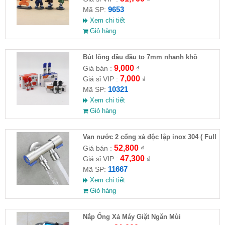
9653
Mã SP:
Xem chi tiết
Giỏ hàng
Bút lông dầu đầu to 7mm nhanh khô
9,000
Giá bán :
₫
7,000
Giá sỉ VIP :
₫
10321
Mã SP:
Xem chi tiết
Giỏ hàng
Van nước 2 cổng xả độc lập inox 304 ( Full
VAT )
52,800
Giá bán :
₫
47,300
Giá sỉ VIP :
₫
11667
Mã SP:
Xem chi tiết
Giỏ hàng
Nắp Ống Xả Máy Giặt Ngăn Mùi