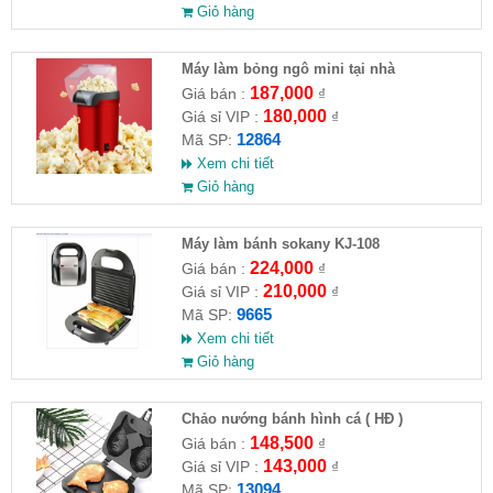
Giỏ hàng
Máy làm bỏng ngô mini tại nhà
187,000
Giá bán :
₫
180,000
Giá sỉ VIP :
₫
12864
Mã SP:
Xem chi tiết
Giỏ hàng
Máy làm bánh sokany KJ-108
224,000
Giá bán :
₫
210,000
Giá sỉ VIP :
₫
9665
Mã SP:
Xem chi tiết
Giỏ hàng
Chảo nướng bánh hình cá ( HĐ )
148,500
Giá bán :
₫
143,000
Giá sỉ VIP :
₫
13094
Mã SP: