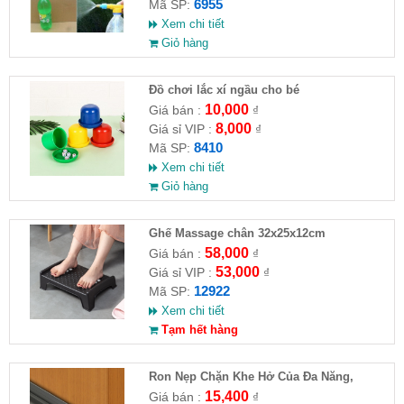
6955
Mã SP:
Xem chi tiết
Giỏ hàng
Đồ chơi lắc xí ngầu cho bé
10,000
Giá bán :
₫
8,000
Giá sỉ VIP :
₫
8410
Mã SP:
Xem chi tiết
Giỏ hàng
Ghế Massage chân 32x25x12cm
58,000
Giá bán :
₫
53,000
Giá sỉ VIP :
₫
12922
Mã SP:
Xem chi tiết
Tạm hết hàng
Ron Nẹp Chặn Khe Hở Của Đa Năng,
Chống Côn Trùng( HĐ )
15,400
Giá bán :
₫