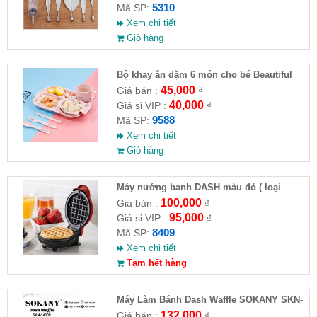
5310
Mã SP:
Xem chi tiết
Giỏ hàng
Bộ khay ăn dặm 6 món cho bé Beautiful
life (hình gấu - ko hộp )
45,000
Giá bán :
₫
40,000
Giá sỉ VIP :
₫
9588
Mã SP:
Xem chi tiết
Giỏ hàng
Máy nướng banh DASH màu đỏ ( loại
chuẩn )
100,000
Giá bán :
₫
95,000
Giá sỉ VIP :
₫
8409
Mã SP:
Xem chi tiết
Tạm hết hàng
Máy Làm Bánh Dash Waffle SOKANY SKN-
14009
132,000
Giá bán :
₫