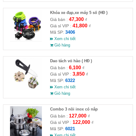
Khóa xe đạp,xe máy 5 số (HĐ )
47,300
Giá bán :
₫
41,800
Giá sỉ VIP :
₫
3406
Mã SP:
Xem chi tiết
Giỏ hàng
Dao tách vỏ hào ( HĐ )
6,100
Giá bán :
₫
3,850
Giá sỉ VIP :
₫
6322
Mã SP:
Xem chi tiết
Giỏ hàng
Combo 3 nồi inox có nắp
127,000
Giá bán :
₫
122,000
Giá sỉ VIP :
₫
6021
Mã SP:
Xem chi tiết