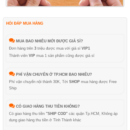
HỎI ĐÁP MUA HÀNG
MUA BAO NHIÊU MỚI ĐƯỢC GIÁ SỈ?
Đơn hàng trên
3
triệu được mua với giá sỉ
VIP1
Thành viên
VIP
mua 1 sản phẩm cũng được giá sỉ
PHÍ VẬN CHUYỂN Ở TP.HCM BAO NHIÊU?
Phí vận chuyển nội thành 30K, Tới
SHOP
mua hàng được Free
Ship
CÓ GIAO HÀNG THU TIỀN KHÔNG?
Có giao hàng thu tiền
"SHIP COD"
các quận Tp.HCM, Không áp
dụng giao hàng thu tiền ở Tỉnh Thành khác