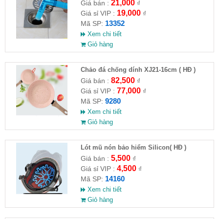
21,000
Giá bán :
₫
19,000
Giá sỉ VIP :
₫
13352
Mã SP:
Xem chi tiết
Giỏ hàng
Chảo đá chống dính XJ21-16cm ( HĐ )
82,500
Giá bán :
₫
77,000
Giá sỉ VIP :
₫
9280
Mã SP:
Xem chi tiết
Giỏ hàng
Lót mũ nón bảo hiểm Silicon( HĐ )
5,500
Giá bán :
₫
4,500
Giá sỉ VIP :
₫
14160
Mã SP:
Xem chi tiết
Giỏ hàng