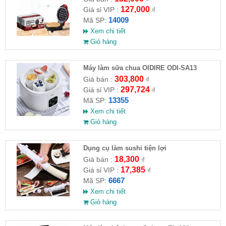
127,000
Giá sỉ VIP :
₫
14009
Mã SP:
Xem chi tiết
Giỏ hàng
Máy làm sữa chua OIDIRE ODI-SA13
303,800
Giá bán :
₫
297,724
Giá sỉ VIP :
₫
13355
Mã SP:
Xem chi tiết
Giỏ hàng
Dụng cụ làm sushi tiện lợi
18,300
Giá bán :
₫
17,385
Giá sỉ VIP :
₫
6667
Mã SP:
Xem chi tiết
Giỏ hàng