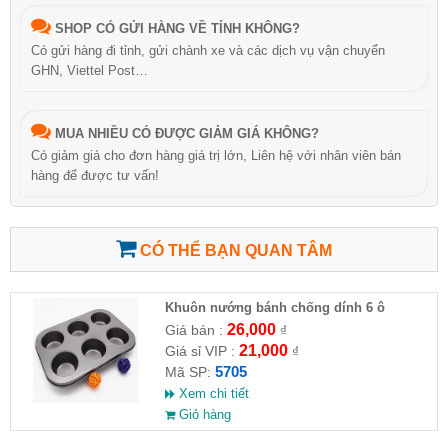
SHOP CÓ GỬI HÀNG VỀ TỈNH KHÔNG?
Có gửi hàng đi tỉnh, gửi chành xe và các dịch vụ vận chuyển
GHN, Viettel Post…
MUA NHIỀU CÓ ĐƯỢC GIẢM GIÁ KHÔNG?
Có giảm giá cho đơn hàng giá trị lớn, Liên hệ với nhân viên bán
hàng để được tư vấn!
CÓ THỂ BẠN QUAN TÂM
Khuôn nướng bánh chống dính 6 ô
26,000
Giá bán :
₫
21,000
Giá sỉ VIP :
₫
5705
Mã SP:
Xem chi tiết
Giỏ hàng