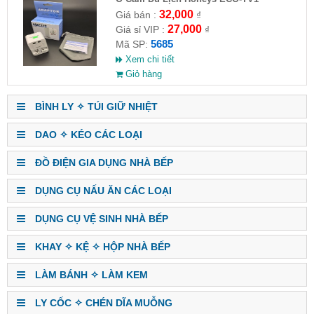
32,000
Giá bán :
₫
27,000
Giá sỉ VIP :
₫
5685
Mã SP:
Xem chi tiết
Giỏ hàng
BÌNH LY ✧ TÚI GIỮ NHIỆT
DAO ✧ KÉO CÁC LOẠI
ĐỒ ĐIỆN GIA DỤNG NHÀ BẾP
DỤNG CỤ NẤU ĂN CÁC LOẠI
DỤNG CỤ VỆ SINH NHÀ BẾP
KHAY ✧ KỆ ✧ HỘP NHÀ BẾP
LÀM BÁNH ✧ LÀM KEM
LY CỐC ✧ CHÉN DĨA MUỖNG