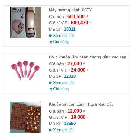
Máy nướng bánh CCTV
601,500
Giá bán :
₫
589,470
Giá sỉ VIP :
₫
10311
Mã SP:
Xem chi tiết
Giỏ hàng
Bộ 5 khuôn làm bánh chống dính cao cấp
27,000
Giá bán :
₫
24,000
Giá sỉ VIP :
₫
12310
Mã SP:
Xem chi tiết
Giỏ hàng
Khuôn Silicon Làm Thạch Rau Câu
Chocolate
12,000
Giá bán :
₫
10,000
Giá sỉ VIP :
₫
12550
Mã SP:
Xem chi tiết