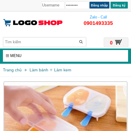
Đăng ký
Zalo - Call
0901493335
0
MENU
Trang chủ
Làm bánh ✧ Làm kem