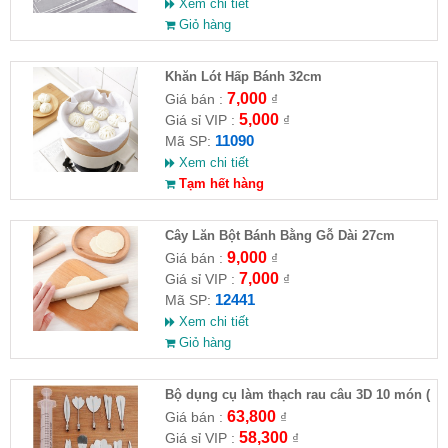
Xem chi tiết
Giỏ hàng
Khăn Lót Hấp Bánh 32cm
7,000
Giá bán :
₫
5,000
Giá sỉ VIP :
₫
11090
Mã SP:
Xem chi tiết
Tạm hết hàng
Cây Lăn Bột Bánh Bằng Gỗ Dài 27cm
9,000
Giá bán :
₫
7,000
Giá sỉ VIP :
₫
12441
Mã SP:
Xem chi tiết
Giỏ hàng
Bộ dụng cụ làm thạch rau câu 3D 10 món (
HĐ )
63,800
Giá bán :
₫
58,300
Giá sỉ VIP :
₫