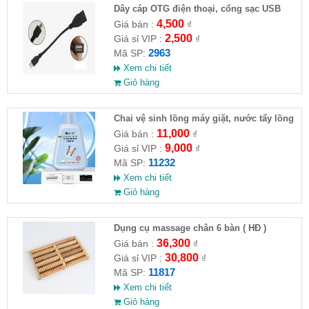
Dây cáp OTG điện thoại, cổng sạc USB
4,500
Giá bán :
₫
2,500
Giá sỉ VIP :
₫
2963
Mã SP:
Xem chi tiết
Giỏ hàng
Chai vệ sinh lồng máy giặt, nước tẩy lồng
máy giặt CLEANING FLUID
11,000
Giá bán :
₫
9,000
Giá sỉ VIP :
₫
11232
Mã SP:
Xem chi tiết
Giỏ hàng
Dụng cụ massage chân 6 bàn ( HĐ )
36,300
Giá bán :
₫
30,800
Giá sỉ VIP :
₫
11817
Mã SP:
Xem chi tiết
Giỏ hàng