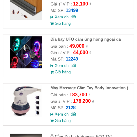
12,100
Giá sỉ VIP :
₫
13499
Mã SP:
Xem chi tiết
Giỏ hàng
Đĩa bay UFO cảm ứng hồng ngoại đa
chiều tự động bay về
49,000
Giá bán :
₫
44,000
Giá sỉ VIP :
₫
12249
Mã SP:
Xem chi tiết
Giỏ hàng
Máy Massage Cầm Tay Body Innovation (
HĐ )
183,700
Giá bán :
₫
178,200
Giá sỉ VIP :
₫
2128
Mã SP:
Xem chi tiết
Giỏ hàng
Ổ Cắm Du Lịch Honeys ECO-TV1